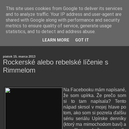
This site uses cookies from Google to deliver its services
and to analyze traffic. Your IP address and user-agent are
shared with Google along with performance and security
metrics to ensure quality of service, generate usage
statistics, and to detect and address abuse.
Farmaceutická laborantka hodnotí zloženie kozmetiky,
LEARN MORE
GOT IT
rozoberá témy o zdraví, živote a všetko možné.
piatok 15. marca 2013
Rockerské alebo rebelské líčenie s
Rimmelom
Na Facebooku mám napísané,
že som upírka. Že prečo som
si to tam napísala? Tento
nápad skrsol v mojej hlave po
tom, ako som si pozrela ďalšiu
sériu seriálu Upírske denníky
(ktorý ma mimochodom baví) a