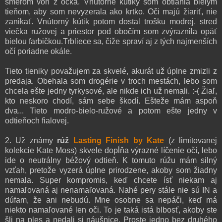
smerom von z očka. Vnútorné kútiky som obtiahla bielym
tieňom, aby som nevyzerala ako krtko. Oči majú žiariť, nie
zanikať. Vnútorný kútik potom dostal trošku modrej, stred
viečka ružovej a priestor pod obočím som zvýraznila opäť
bielou farbičkou.Trbliece sa, čiže spraví aj z tých najmenších
očí poriadne okále.
Tieto tieniky považujem za skvelé, akurát už úplne zmizli z
predaja. Obehala som drogérie v troch mestách, lebo som
chcela ešte jedny tyrkysové, ale nikde ich už nemali. :-( Žiaľ,
kto neskoro chodí, sám sebe škodí. Ešteže mám aspoň
dva... Tieto modro-bielo-ružové a potom ešte jedny v
odtieňoch fialovej.
2. Už známy
rúž
Lasting Finish by Kate
(z limitovanej
kolekcie Kate Moss) skvele dopĺňa výrazné líčenie očí, lebo
ide o neutrálny béžový odtieň. K tomuto rúžu mám silný
vzťah, pretože vyzerá úplne prirodzene, akoby som žiadny
nemala. Super kompromis, keď chcete ísť niekam aj
namaľovaná aj nenamaľovaná. Nahé pery stále nie sú IN a
dúfam, že ani nebudú. Mne osobne sa nepáči, keď má
niekto namaľované len oči. To je taká istá blbosť, akoby ste
šli na ples a nedali si náušnice. Proste jedno bez druhého