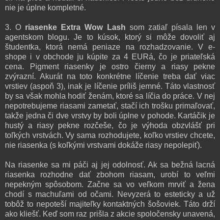
nie je úplne kompletné.
3. O
riasenke Extra Wow Lash
som zatiaľ písala len v
agentskom blogu. Je to kúsok, ktorý si môže dovoliť aj
študentka, ktorá nemá peniaze na rozhadzovanie. V e-
shope i v obchode ju kúpite za 4 EURá, čo je priateľská
cena. Pigment riasenky je ostro čierny a riasy pekne
zvýrazní. Akurát na toto konkrétne líčenie treba dať viac
vrstiev (aspoň 3), inak je líčenie príliš jemné. Táto vlastnosť
by sa však mohla hodiť ženám, ktoré sa líčia do práce. V nej
nepotrebujeme riasami zametať, stačí ich trošku primaľovať,
takže jedna či dve vrstvy by boli úplne v pohode. Kartáčik je
hustý a riasy pekne rozčeše, čo je výhoda obzvlášť pri
toľkých vrstvách. Vy sama rozhodujete, koľko vrstiev chcete,
nie riasenka (s koľkými vrstvami dokáže riasy nepolepiť).
Na riasenke sa mi páči aj jej odolnosť. Ak sa bežná lacná
riasenka rozhodne dať zbohom riasam, urobí to veľmi
nepekným spôsobom. Začne sa vo veľkom mrviť a žena
chodí s machuľami od očami. Nevyzerá to esteticky a už
tobôž to nepoteší majiteľky kontaktných šošoviek. Táto drží
ako kliešť. Keď som raz prišla z akcie spoločensky unavená,