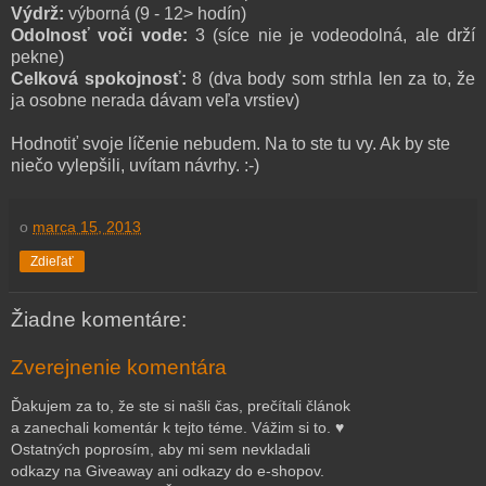
Výdrž:
výborná (9 - 12> hodín)
Odolnosť voči vode:
3 (síce nie je vodeodolná, ale drží
pekne)
Celková spokojnosť:
8 (dva body som strhla len za to, že
ja osobne nerada dávam veľa vrstiev)
Hodnotiť svoje líčenie nebudem. Na to ste tu vy. Ak by ste
niečo vylepšili, uvítam návrhy. :-)
o
marca 15, 2013
Zdieľať
Žiadne komentáre:
Zverejnenie komentára
Ďakujem za to, že ste si našli čas, prečítali článok
a zanechali komentár k tejto téme. Vážim si to. ♥
Ostatných poprosím, aby mi sem nevkladali
odkazy na Giveaway ani odkazy do e-shopov.