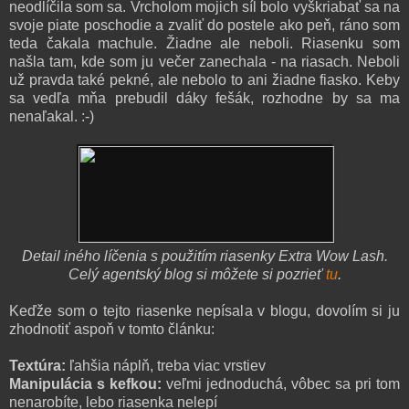
neodlíčila som sa. Vrcholom mojich síl bolo vyškriabať sa na
svoje piate poschodie a zvaliť do postele ako peň, ráno som
teda čakala machule. Žiadne ale neboli. Riasenku som
našla tam, kde som ju večer zanechala - na riasach. Neboli
už pravda také pekné, ale nebolo to ani žiadne fiasko. Keby
sa vedľa mňa prebudil dáky fešák, rozhodne by sa ma
nenaľakal. :-)
Detail iného líčenia s použitím riasenky Extra Wow Lash.
Celý agentský blog si môžete si pozrieť
tu
.
Keďže som o tejto riasenke nepísala v blogu, dovolím si ju
zhodnotiť aspoň v tomto článku:
Textúra:
ľahšia náplň, treba viac vrstiev
Manipulácia s kefkou:
veľmi jednoduchá, vôbec sa pri tom
nenarobíte, lebo riasenka nelepí