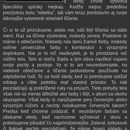
z dlhej chvíle vytvorila
špeciálny upírsky mejkap. Keďže mojou predošlou
prezývkou bola "rebelka", tak vám teraz predstavím aj svoje
dávnejšie vytvorené rebelské líčenie.
Či si to už priznávame, alebo nie, náš štýl líčenia sa stále
mení. Raz sa líčime výstredne, inokedy jemne. Podobne to
máme s oblečením. Niekedy nás berú žiarivé farby, inokedy
volíme univerzálne farby v kombinácii s výraznými
doplnkami. Nie je to nič neobvyklé, je to prirodzená reč
nášho tela. Telo si niečo žiada a tým dáva navôkol najavo
svoje pocity a postoje. Vy si to ani neuvedomujete, no
niektoré oblečenie a líčenie podvedome používate na
odplašenie ľudí. To sa hodí vtedy, keď si potrebujete udržať
odstup a cítite potrebu mať vlastný priestor. To isté
prezrádzajú aj prekrížené ruky na prsiach. Tieto pohyby tela
však nie sú menej dôležité ako farby i štýl, v akom sa okoliu
ukazujeme. Však kedy si narúžujeme pery červeným alebo
výrazným rúžom a nechty nalakujeme červeným lakom?
Predsa keď chceme zvádzať. K neutrálnym farbám sa
utiekame vtedy, keď nechceme vyčnievať z davu a
potrebujeme pôsobiť čo najprirodzenejšie. Zelené, tyrkysové
či fialové nechty prezrádzajú, že máme hravú náladu a