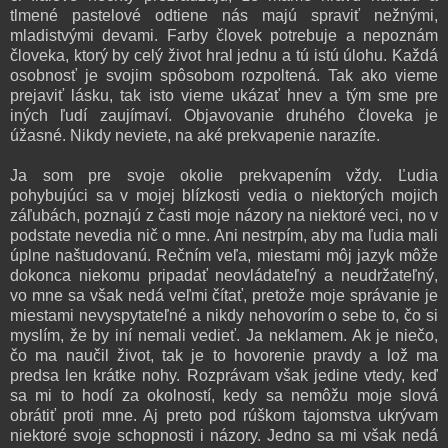
tlmené pastelové odtiene nás majú spraviť nežnými,
mladistvými devami. Farby človek potrebuje a nepoznám
človeka, ktorý by celý život hral jednu a tú istú úlohu. Každá
osobnosť je svojim spôsobom rozpoltená. Tak ako vieme
prejaviť lásku, tak isto vieme ukázať hnev a tým sme pre
iných ľudí zaujímaví. Objavovanie druhého človeka je
úžasné. Nikdy neviete, na aké prekvapenie narazíte.
Ja som pre svoje okolie prekvapením vždy. Ľudia
pohybujúci sa v mojej blízkosti vedia o niektorých mojich
záľubách, poznajú z časti moje názory na niektoré veci, no v
podstate nevedia nič o mne. Ani nestrpím, aby ma ľudia mali
úplne naštudovanú. Rečním veľa, miestami môj jazyk môže
dokonca niekomu pripadať neovládateľný a neudržateľný,
vo mne sa však nedá veľmi čítať, pretože moje správanie je
miestami nevyspytateľné a nikdy nehovorím o sebe to, čo si
myslím, že by iní nemali vedieť. Ja neklamem. Ak je niečo,
čo ma naučil život, tak je to hovorenie pravdy a lož ma
predsa len krátke nohy. Rozprávam však jedine vtedy, keď
sa mi to hodí za okolností, kedy sa nemôžu moje slová
obrátiť proti mne. Aj preto pod rúškom tajomstva ukrývam
niektoré svoje schopnosti i názory. Jedno sa mi však nedá