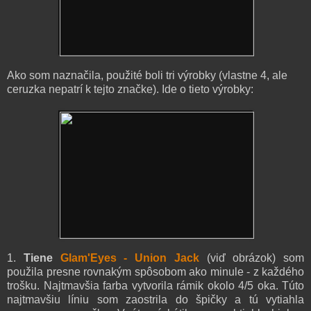
Ako som naznačila, použité boli tri výrobky (vlastne 4, ale
ceruzka nepatrí k tejto značke). Ide o tieto výrobky:
1.
Tiene
Glam'Eyes - Union Jack
(viď obrázok) som
použila presne rovnakým spôsobom ako minule - z každého
trošku. Najtmavšia farba vytvorila rámik okolo 4/5 oka. Túto
najtmavšiu líniu som zaostrila do špičky a tú vytiahla