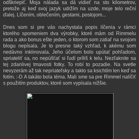
odškriepiť. Moja nálada sa dá vidieť na sto kilometrov,
pretože aj keď svoj jazyk udržím na uzde, moje telo reční
ďalej. Líčením, oblečením, gestami, postojom...
Dnes som si pre vás nachystala popis líčenia v rámci
ktorého spomeniem dva výrobky, ktoré mám od Rimmelu
rada a ako bonus ešte jeden, o ktorom som zatiaľ na svojom
blogu nepísala. Je to presne taký vzhľad, k akému som
nedávno inklinovala. Jeho účelom bolo upútať pohľadom,
spriateliť sa, no nepúšťať si ľudí príliš k telu. Nezľaknite sa
tej zdanlivej tmavosti fotky. To robí to pozadie. Na svetle
nevyzerám až tak nepriateľsky a takto sa ksichtím len keď sa
fotím. :-D A takáto bola téma. Mali sme sa pre Rimmel nalíčiť
s použitím produktov, ktoré som vypísala nižšie.