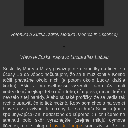
Veronika a Zuzka, zdroj: Monika (Monica in Essence)
Vľavo je Zuska, napravo Lucka alias Lučiak
Sestričky Marry a Missy považujem za expertky na líčenie a
účesy. Ja sa vôbec nečudujem, že sa tí muzikanti v Kolibe
točili prevažne okolo nich (a potom okolo Lucky, ďaľšia
kočka). Ešte aj na wellnesse vyzerali tip-top. Asi mali
vodeodolný mejkap, lebo nič z toho, čím prešli, im ani trošku
nevzalo z tej parády. Alebo sú také profíčky, že sa vedia tak
rýchlo upraviť, čo je tiež možné. Keby som chcela na svojej
hlave a tvári vytvoriť to, čo ony, tak sa chúďa Sonička (moja
spolubývajúca) ani nedostane do kúpeľne. :-) Ich líčenie na
stretnutí bolo skôr výraznejšie (zrejme milujú dymové
líčenie), no z blogu
Lipstick Jungle
som zistila, že im