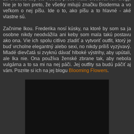
Nie je to len preto, že všetky milujú značku Bioderma a vo
veľkom o nej píšu. Ide o to, ako píšu a to hlavné - aké
vlastne sú.
Začnime Ikou. Frederika nosí kúsky, na ktoré by som sa ja
osobne nikdy neodvážila ani keby som mala takú postavu
ako ona. Vie ich spolu citlivo zladiť a vytvoriť outfit, ktorý je
buď vrcholne elegantný alebo sexi, no nikdy príliš vyzývavý.
Mladé dievčatá si zvyknú dávať hlboké výstrihy, aby upútali,
ale Ika nie. Ona používa ženské zbrane tak, aby nebola
vulgárna a to sa mi na nej páči. Jej outfity sa budú páčiť aj
vám. Pozrite si ich na jej blogu
Blooming Flowers
.