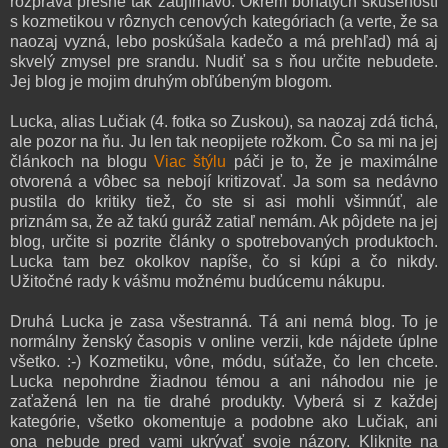
rozpráva presne tak zaujímavo. Okrem bohatých skúseností
s kozmetikou v rôznych cenových kategóriach (a verte, že sa
naozaj vyzná, lebo poskúšala kadečo a má prehľad) má aj
skvelý zmysel pre srandu. Nudiť sa s ňou určite nebudete.
Jej blog je mojim druhým obľúbeným blogom.
Lucka, alias Lučiak (4. fotka so Zuskou), sa naozaj zdá tichá,
ale pozor na ňu. Ju len tak neopijete rožkom. Čo sa mi na jej
článkoch na blogu
Viac štýlu
páči je to, že je maximálne
otvorená a vôbec sa nebojí kritizovať. Ja som sa nedávno
pustila do kritiky tiež, čo ste si asi mohli všimnúť, ale
priznám sa, že až takú guráž zatiaľ nemám. Ak pôjdete na jej
blog, určite si pozrite články o spotrebovaných produktoch.
Lucka tam bez okolkov napíše, čo si kúpi a čo nikdy.
Užitočné rady k vášmu možnému budúcemu nákupu.
Druhá Lucka je zasa všestranná. Tá ani nemá blog. To je
normálny ženský časopis v online verzii, kde nájdete úplne
všetko. :-) Kozmetiku, vône, módu, súťaže, čo len chcete.
Lucka nepohrdne žiadnou témou a ani náhodou nie je
zaťažená len na tie drahé produkty. Vyberá si z každej
kategórie, všetko okomentuje a podobne ako Lučiak, ani
ona nebude pred vami ukrývať svoje názory. Kliknite na