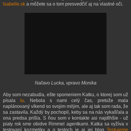
Isabelle.sk
a môžete sa o tom presvedčiť aj na vlastné oči.
Naľavo Lucka, vpravo Monika
Aby som nezabudla, ešte spomeniem Katku, o ktorej som už
písala
tu
. Nebola s nami celý čas, pretože mala
naplánovaný víkend so svojim milým, ale aj tak som rada, že
sa zastavila. Každý by pochopil, keby sa na nás vykašľala a
ona predsa prišla. S ňou som v kontakte asi najdlhšie - už
piaty rok sme obidve Rimmel agentkami. Katka sa vyžíva v
testovaní kozmetiky a o testoch je aj jej blog
Testujeme