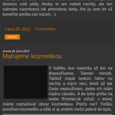
doslova celé pláty. Akoby to ani neboli nechty, ale len
nahrubo navrstvený lak priesvitnej farby. Ale ja som im už
konečne prešla cez rozum. :-)
o
júna 28, 2013
3 komentáre:
Zdieľať
streda 26. júna 2013
Maľujeme kozmetikou
V kufríku dve riasenky už len na
dopoužívanie. Takmer minuté.
Taktiež zopár leskov, lakov na
nechty a iných vecí, ktoré až tak
často nepoužívam, alebo ich mám
riadnu zásobu. A do toho prišla na
webe Rimmel.sk súťaž, v ktorej
máme namaľovať obraz kozmetikou. Prečo nie? Trošku
pomíňam kozmetiku a ešte si aj urobím niečo pekné do bytu.