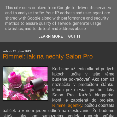
This site uses cookies from Google to deliver its services
and to analyze traffic. Your IP address and user-agent are
shared with Google along with performance and security
metrics to ensure quality of service, generate usage
statistics, and to detect and address abuse.
Farmaceutická laborantka hodnotí zloženie kozmetiky,
LEARN MORE
GOT IT
rozoberá témy o zdraví, živote a všetko možné.
sobota 29. júna 2013
Rimmel: lak na nechty Salon Pro
Keď sme už tento víkend pri tých
lakoch, určite v tejto téme
budeme pokračovať. Ako som už
naznačila v predošlom článku,
témou pre mesiac jún boli laky
Salon Pro. Každá bloggerka,
ktorá je zapojená do projektu
Rimmel agentky
, poštou obdržala
balíček a v ňom jeden odtieň na otestovanie. Že budeme
skúšať laky, som samozrejme vedela dopredu vďaka