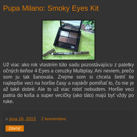
Pupa Milano: Smoky Eyes Kit
Už viac ako rok vlastním túto sadu pozostávajúcu z paletky
očných tieňov 4 Eyes a ceruzky Multiplay. Ani neviem, prečo
som ju tak šanovala. Zrejme som si chcela šetriť tie
najlepšie veci na horšie časy a najskôr pomíňať to, čo nie je
až také dobré. Ale to už viac robiť nebudem. Horšie veci
patria do koša a super vecičky (ako táto) majú byť vždy po
ruke.
o
júna 16, 2013
2 komentáre:
Zdieľať