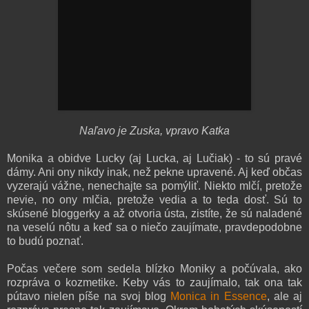
Naľavo je Zuska, vpravo Katka
Monika a obidve Lucky (aj Lucka, aj Lučiak) - to sú pravé
dámy. Ani ony nikdy inak, než pekne upravené. Aj keď občas
vyzerajú vážne, nenechajte sa pomýliť. Niekto mlčí, pretože
nevie, no ony mlčia, pretože vedia a to teda dosť. Sú to
skúsené bloggerky a až otvoria ústa, zistíte, že sú naladené
na veselú nôtu a keď sa o niečo zaujímate, pravdepodobne
to budú poznať.
Počas večere som sedela blízko Moniky a počúvala, ako
rozpráva o kozmetike. Keby vás to zaujímalo, tak ona tak
pútavo nielen píše na svoj blog
Monica in Essence
, ale aj