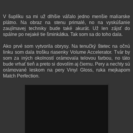
V šuplíku sa mi už dlhšie váľalo jedno menšie maliarske
plátno. Na obraz na stenu primalé, no na vyskúšanie
zaujímavej techniky bude také akurát. Už len zájsť do
spálne po nejaké tie šminkátka. Tak som sa do toho dala.
Ako prvé som vytvorila obrysy. Na tenučký štetec na očnú
linku som dala trošku riasenky Volume Accelerator. Tvár by
som za iných okolností orámovala telovou farbou, no táto
bude vrhať tieň a preto si dovolím aj čiernu. Pery a nechty sú
orámované leskom na pery Vinyl Gloss, ruka mejkapom
Match Perfection.