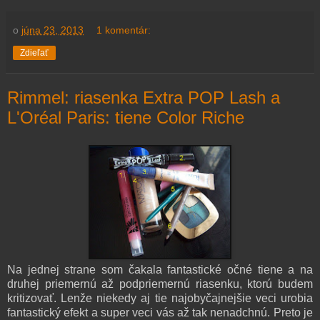
o
júna 23, 2013
1 komentár:
Zdieľať
Rimmel: riasenka Extra POP Lash a
L'Oréal Paris: tiene Color Riche
Na jednej strane som čakala fantastické očné tiene a na
druhej priemernú až podpriemernú riasenku, ktorú budem
kritizovať. Lenže niekedy aj tie najobyčajnejšie veci urobia
fantastický efekt a super veci vás až tak nenadchnú. Preto je