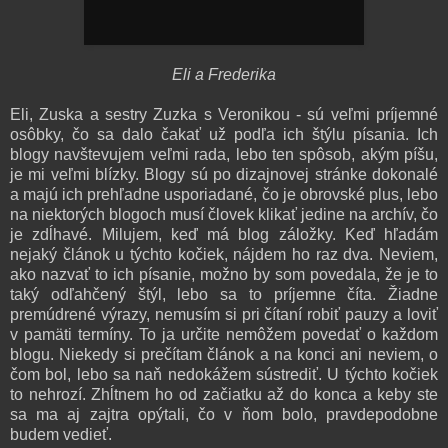
Eli a Frederika
Eli, Zuska a sestry Zuzka s Veronikou - sú veľmi príjemné
osôbky, čo sa dalo čakať už podľa ich štýlu písania. Ich
blogy navštevujem veľmi rada, lebo ten spôsob, akým píšu,
je mi veľmi blízky. Blogy sú po dizajnovej stránke dokonalé
a majú ich prehľadne usporiadané, čo je obrovské plus, lebo
na niektorých blogoch musí človek klikať jedine na archív, čo
je zdĺhavé. Milujem, keď má blog záložky. Keď hľadám
nejaký článok u týchto kočiek, nájdem ho raz dva. Neviem,
ako nazvať to ich písanie, možno by som povedala, že je to
taký odľahčený štýl, lebo sa to príjemne číta. Žiadne
premúdrené výrazy, nemusím si pri čítaní robiť pauzy a loviť
v pamäti termíny. To ja určite nemôžem povedať o každom
blogu. Niekedy si prečítam článok a na konci ani neviem, o
čom bol, lebo sa naň nedokážem sústrediť. U týchto kočiek
to nehrozí. Zhĺtnem ho od začiatku až do konca a keby ste
sa ma aj zajtra opýtali, čo v ňom bolo, pravdepodobne
budem vedieť.