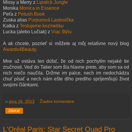
Missy a Merry z
Lipstick Jungle
Monika
Monica in Essence
Peťa z
Petush Book
Zuska alias
Purpurová Lastovička
Katka z
Testujeme kozmetiku
Lucka (alebo Lučiak) z
Viac štýlu
A ak chcete, pozrieť si môžete aj môj relatívne nový blog
Awards4Beauty.
Mne už ostáva len dúfať, že od nich pochytím nejaké tie
zručnosti. Veď do Tatier som šla hlavne preto, aby som sa od
nich niečo naučila. Držme im palce, nech im nedochádza
chuť písať a nech nám ešte dlho predlho spríjemňujú život
svojimi článkami.
o
júna 16, 2013
Žiadne komentáre:
Zdieľať
L'Oréal Paris: Star Secret Quad Pro