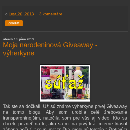
o
júna 20, 2013
3 komentáre:
Zdieľať
utorok 18. júna 2013
Moja narodeninová Giveaway -
výherkyne
Tak ste sa dočkali. Už sú známe výherkyne prvej Giveaway
na tomto blogu. Aby som urobila celé žrebovanie
transparentnejším, natočila som pre vás aj video. Kto sa
chcete pozrieť na to, ako sa mi na prvý krát mierne triasol
záber a počuť, ako mi mraznička, mobilný telefón a štekajúci