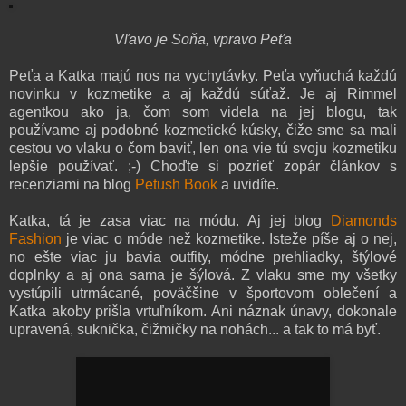
Vľavo je Soňa, vpravo Peťa
Peťa a Katka majú nos na vychytávky. Peťa vyňuchá každú
novinku v kozmetike a aj každú súťaž. Je aj Rimmel
agentkou ako ja, čom som videla na jej blogu, tak
používame aj podobné kozmetické kúsky, čiže sme sa mali
cestou vo vlaku o čom baviť, len ona vie tú svoju kozmetiku
lepšie používať. ;-) Choďte si pozrieť zopár článkov s
recenziami na blog
Petush Book
a uvidíte.
Katka, tá je zasa viac na módu. Aj jej blog
Diamonds
Fashion
je viac o móde než kozmetike. Isteže píše aj o nej,
no ešte viac ju bavia outfity, módne prehliadky, štýlové
doplnky a aj ona sama je šýlová. Z vlaku sme my všetky
vystúpili utrmácané, poväčšine v športovom oblečení a
Katka akoby prišla vrtuľníkom. Ani náznak únavy, dokonale
upravená, suknička, čižmičky na nohách... a tak to má byť.