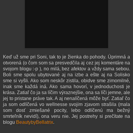
Keď už sme pri Soni, tak to je žienka do pohody. Úprimná a
otvorená (o čom som sa presvedčila aj cez jej komentáre na
svojom blogu :-p ), no milá, bez afektov a vždy sama sebou.
Boli sme spolu ubytované aj na izbe a ešte aj na Solisko
sme si vyšli. Ako som neskôr zistila, obidve sme zimomilné,
inak sme každá iná. Ako sama hovorí, v jednoduchosti je
krása. Zatiaľ čo ja sa líčim výraznejšie, ona sa líči jemne, ale
jej to pristane práve tak. A aj nenalíčená môže byť. Zatiaľ čo
ja som odlíčená vo wellnesse svojim zjavom strašila (mala
som dosť zmiešané pocity, lebo odlíčenú ma bežný
smrteľník nevidí), ona veru nie. Jej postrehy si prečítate na
blogu
BeautybyBellatrix
.