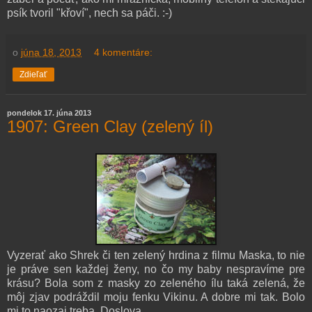
psík tvoril "křoví", nech sa páči. :-)
o
júna 18, 2013
4 komentáre:
Zdieľať
pondelok 17. júna 2013
1907: Green Clay (zelený íl)
Vyzerať ako Shrek či ten zelený hrdina z filmu Maska, to nie
je práve sen každej ženy, no čo my baby nespravíme pre
krásu? Bola som z masky zo zeleného ílu taká zelená, že
môj zjav podráždil moju fenku Vikinu. A dobre mi tak. Bolo
mi to naozaj treba. Doslova.