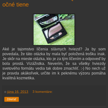
očné tiene
Aké je tajomstvo líčenia slávnych hviezd? Ja by som
povedala, že táto otázka by mala byť položená trošku inak.
Je skôr na mieste otázka, kto je za tým líčením a odpoveď by
bola prostá. Vizážistka. Neverím, že sa všetky hviezdy
svetového formátu vedia tak dobre zmachliť. :-) No nech už
je pravda akákoľvek, určite im k peknému výzoru pomáha
kvalitná kozmetika.
o
júna 16, 2013
3 komentáre:
Zdieľať