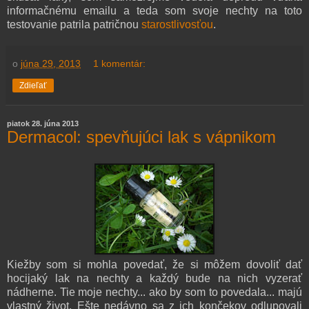
informačnému emailu a teda som svoje nechty na toto
testovanie patrila patričnou
starostlivosťou
.
o
júna 29, 2013
1 komentár:
Zdieľať
piatok 28. júna 2013
Dermacol: spevňujúci lak s vápnikom
Kiežby som si mohla povedať, že si môžem dovoliť dať
hocijaký lak na nechty a každý bude na nich vyzerať
nádherne. Tie moje nechty... ako by som to povedala... majú
vlastný život. Ešte nedávno sa z ich končekov odlupovali