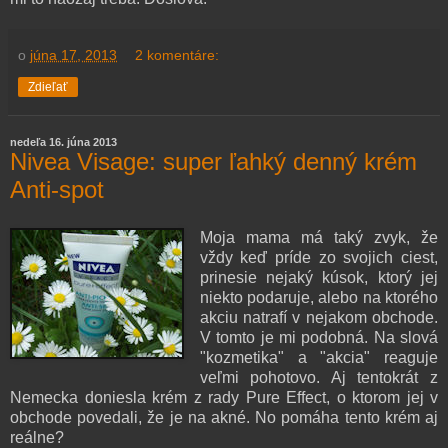
o
júna 17, 2013
2 komentáre:
Zdieľať
nedeľa 16. júna 2013
Nivea Visage: super ľahký denný krém
Anti-spot
Moja mama má taký zvyk, že
vždy keď príde zo svojich ciest,
prinesie nejaký kúsok, ktorý jej
niekto podaruje, alebo na ktorého
akciu natrafí v nejakom obchode.
V tomto je mi podobná. Na slová
"kozmetika" a "akcia" reaguje
veľmi pohotovo. Aj tentokrát z
Nemecka doniesla krém z rady Pure Effect, o ktorom jej v
obchode povedali, že je na akné. No pomáha tento krém aj
reálne?