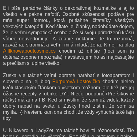
Eli píše parádne články o dekoratívnej kozmetike a aj to
všetko vie pekne nafotiť. Osobné skúsenosti podáva pre
mňa super formou, ktorá pritiahne čitateľky všetkých
vekových kategórii. Keď čítate jej články, nadobúdate dojem,
že je veľmi sympatická osoba a že si svoju prirodzenú krásu
vôbec neuvedomuje. A zdanie neklame. Je to rozumná,
rozvážna, skromná a veľmi milá mladá žena. K nej na blog
AllIknowaboutcosmetics
chodím už dlhšie (hoci som ju
doteraz osobne nepoznala), navštevujem ho asi najčastejšie
a prečítam si úplne všetko.
Zuska vie taktiež veľmi obratne narábať s fotoaparátom i
slovom a na jej blog
Purpurová Lastovička
chodím nielen
kvôli klasickým článkom o všetkom možnom, ale tiež pre jej
úžasné recepty v rubrike DYI. Niečo podobné (Pre šikovné
rúčky) má aj na FB. Keď si myslím, že som už videla každý
dobrý nápad na svete, u Zusky hneď zistím, že som sa
mýlila. :-) Neviem, kam ona chodí, že vždy vyňuchá také fajn
tipy.
U Nikavero a LadyZet ma taktiež baví tá rôznorodosť. Tie
baby si poradia so všetkým. Raz píšu o bytovom dizajne,