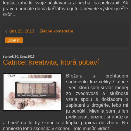
lepšie zahodiť svoje očakávania a nechať sa prekvapiť. Ak
pravda nemáte doma krištáľovú guľu a neviete výsledky ešte
skôr...
o
júna 23, 2013
Žiadne komentáre:
Zdieľať
štvrtok 20. júna 2013
Catrice: kreativita, ktorá pobaví
Brožúra s prehľadom
sortimentu kozmetiky Catrice
- vec, ktorú som si viac menej
zo zvedavosti a slušnosti
vzala spolu s dokladom o
zaplatení z drogérie, lebo mi
ju ponúkli. Mienila som ju len
prelistovať, pozrieť si obrázky
a hneď na to by skončila v kôpke papiera do zberu. No
namiesto toho skončila v skeneri. Toto musíte vidieť.