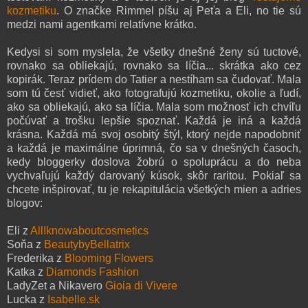
kozmetiku
. O značke Rimmel píšu aj Peťa a Eli, no tie sú
medzi nami agentkami relatívne krátko.
Kedysi si som myslela, že všetky dnešné ženy sú tuctové,
rovnako sa obliekajú, rovnako sa líčia... skrátka ako cez
kopirák. Teraz prídem do Tatier a nestíham sa čudovať. Mala
som tú česť vidieť, ako fotografujú kozmetiku, okolie a ľudí,
ako sa obliekajú, ako sa líčia. Mala som možnosť ich chvíľu
počúvať a trošku lepšie spoznať. Každá je iná a každá
krásna. Každá má svoj osobitý štýl, ktorý nejde napodobniť
a každá je maximálne úprimná, čo sa v dnešných časoch,
kedy bloggerky doslova žobrú o spoluprácu a do neba
vychvaľujú každý darovaný kúsok, skôr raritou. Pokiaľ sa
chcete inšpirovať, tu je rekapitulácia všetkých mien a adries
blogov:
Eli z
AllIknowaboutcosmetics
Soňa z
BeautybyBellatrix
Frederika z
Blooming Flowers
Katka z
Diamonds Fashion
LadyZet a Nikavero
Gioia di Vivere
Lucka z
Isabelle.sk