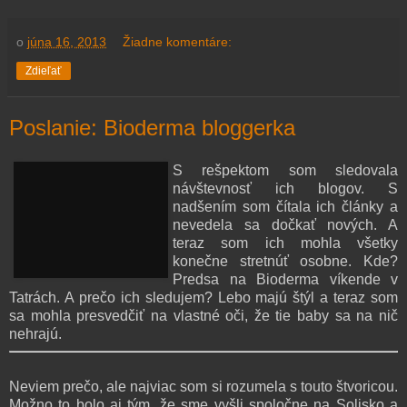
o
júna 16, 2013
Žiadne komentáre:
Zdieľať
Poslanie: Bioderma bloggerka
S rešpektom som sledovala
návštevnosť ich blogov. S
nadšením som čítala ich články a
nevedela sa dočkať nových. A
teraz som ich mohla všetky
konečne stretnúť osobne. Kde?
Predsa na Bioderma víkende v
Tatrách. A prečo ich sledujem? Lebo majú štýl a teraz som
sa mohla presvedčiť na vlastné oči, že tie baby sa na nič
nehrajú.
Neviem prečo, ale najviac som si rozumela s touto štvoricou.
Možno to bolo aj tým, že sme vyšli spoločne na Solisko a