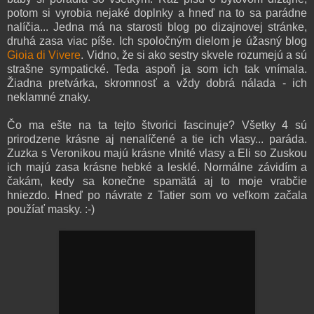
potom si vyrobia nejaké doplnky a hneď na to sa parádne
nalíčia... Jedna má na starosti blog po dizajnovej stránke,
druhá zasa viac píše. Ich spoločným dielom je úžasný blog
Gioia di Vivere
. Vidno, že si ako sestry skvele rozumejú a sú
strašne sympatické. Teda aspoň ja som ich tak vnímala.
Žiadna pretvárka, skromnosť a vždy dobrá nálada - ich
neklamné znaky.
Čo ma ešte na ta tejto štvorici fascinuje? Všetky 4 sú
prirodzene krásne aj nenalíčené a tie ich vlasy... paráda.
Zuzka s Veronikou majú krásne vlnité vlasy a Eli so Zuskou
ich majú zasa krásne hebké a lesklé. Normálne závidím a
čakám, kedy sa konečne spamätá aj to moje vrabčie
hniezdo. Hneď po návrate z Tatier som vo veľkom začala
použíať masky. :-)