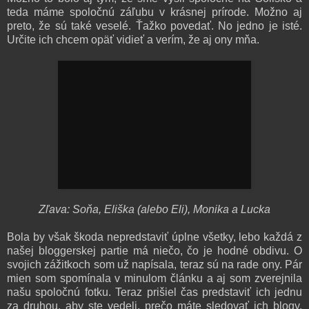
teda máme spoločnú záľubu v krásnej prírode. Možno aj
preto, že sú také veselé. Ťažko povedať. No jedno je isté.
Určite ich chcem opäť vidieť a verím, že aj ony mňa.
Zľava: Soňa, Eliška (alebo Eli), Monika a Lucka
Bola by však škoda nepredstaviť úplne všetky, lebo každá z
našej bloggerskej partie má niečo, čo je hodné obdivu. O
svojich zážitkoch som už napísala, teraz sú na rade ony. Pár
mien som spomínala v minulom článku a aj som zverejnila
našu spoločnú fotku. Teraz prišiel čas predstaviť ich jednu
za druhou, aby ste vedeli, prečo máte sledovať ich blogy.