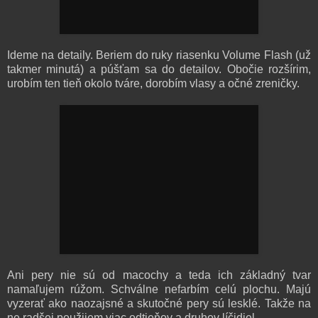
Ideme na detaily. Beriem do ruky riasenku Volume Flash (už
takmer minutá) a púšťam sa do detailov. Obočie rozšírim,
urobím ten tieň okolo tváre, dorobím vlasy a očné zreničky.
Ani pery nie sú od macochy a teda ich základný tvar
namaľujem rúžom. Schválne nefarbím celú plochu. Majú
vyzerať ako naozajsné a skutočné pery sú lesklé. Takže na
ne radšej použijem viac odtieňov a druhov líčidiel.