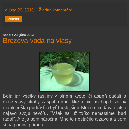
o
júna 26, 2013
Žiadne komentáre:
Zdieľať
nedeľa 23. júna 2013
Brezová voda na vlasy
Bola jar, všetky rastliny v plnom kvete, či aspoň pučali a
moje vlasy akoby zaspali dobu. Nie a nie pochopiť, že by
mohli trošku podrásť a byť hustejšími. Možno mi dávali takto
najavo svoju nevôľu. "Však sa už toľko nemastíme, buď
rada!". Ale ja som náročná. Mne to nestačilo a zavolala som
si na pomoc prírodu.