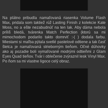
Na plátno pribudla namaľovaná riasenka Volume Flash
Max, pridala som taktiež rúž Lasting Finish z kolekcie Kate
Moss, no a ešte nezabudnúť na ten lak. Aby dáma nebola
príliš bledá, tvárenka Match Perfection (ktorú sa mi
mimochodom podarilo takto domrviť :-( ) dodala farbu.
Miestami si maľba pýtala svetlé pastelové odtiene a tak časť
štetca je namaľovaná strieborným tieňom. Očné dúhovky
ako aj pozadie boli vymaľované modrými odtieňmi z Glam
Eyes Quad tieňov. Tvár i oblečenie zvýraznil lesk Vinyl Max.
Po ňom sa mi vlastne ligoce celý obraz.