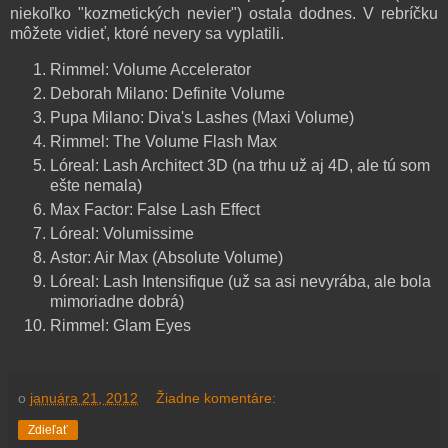
niekoľko "kozmetických nevier") ostala dodnes. V rebríčku
môžete vidieť, ktoré nevery sa vyplatili.
Rimmel: Volume Accelerator
Deborah Milano: Definite Volume
Pupa Milano: Diva's Lashes (Maxi Volume)
Rimmel: The Volume Flash Max
Lóreal: Lash Architect 3D (na trhu už aj 4D, ale tú som
ešte nemala)
Max Factor: False Lash Effect
Lóreal: Volumissime
Astor: Air Max (Absolute Volume)
Lóreal: Lash Intensifique (už sa asi nevyrába, ale bola
mimoriadne dobrá)
Rimmel: Glam Eyes
o
januára 21, 2012
Žiadne komentáre:
Zdieľať