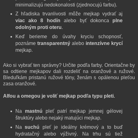
minimalizujú nedokonalosti (zjednocujú farbu).
Z hľadiska trvanlivosti môže mejkap vydrať aj
viac ako 8 hodín
alebo byť dokonca
plne
odolným proti oteru
.
Keď berieme do úvahy kryciu schopnosť,
poznáme
transparentný
alebo
intenzívne krycí
mejkap.
Ako si vybrať ten správny? Určite podľa farby. Orientačne by
sa odtiene mejkapov dali rozdeliť na oranžové a ružové.
Bleduľkám pristanú ružové tóny, ženám s opálenou pleťou
zasa oranžové.
Alfou a omegou je voliť mejkap podľa typu pleti.
Na
mastnú
pleť patrí mejkap jemnej gélovej
štruktúry alebo nejaký matujúci mejkap.
Na
suchú
pleť je ideálny krémový a to buď
hydratačný alebo výživný. Na trhu sú tiež