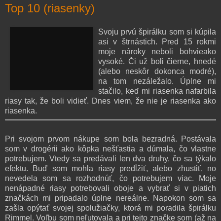
Top 10 (riasenky)
Svoju prvú špirálku som si kúpila
asi v štrnástich. Pred 15 rokmi
moje nároky neboli bohvieako
vysoké. Či už boli čierne, hnedé
(alebo neskôr dokonca modré),
na tom nezáležalo. Úplne mi
stačilo, keď mi riasenka nafarbila
riasy tak, že boli vidieť. Dnes viem, že nie je riasenka ako
riasenka.
Pri svojom prvom nákupe som bola bezradná. Postávala
som v drogérii ako kôpka nešťastia a dúmala, čo vlastne
potrebujem. Vtedy sa predávali len dva druhy, čo sa týkalo
efektu. Buď som mohla riasy predĺžiť, alebo zhustiť, no
nevedela som sa rozhodnúť, čo potrebujem viac. Moje
nenápadné riasy potrebovali oboje a vybrať si v piatich
značkách mi pripadalo úplne nereálne. Napokon som sa
zašla opýtať svojej spolužiačky, ktorá mi poradila špirálku
Rimmel. Voľbu som neľutovala a pri tejto značke som (až na