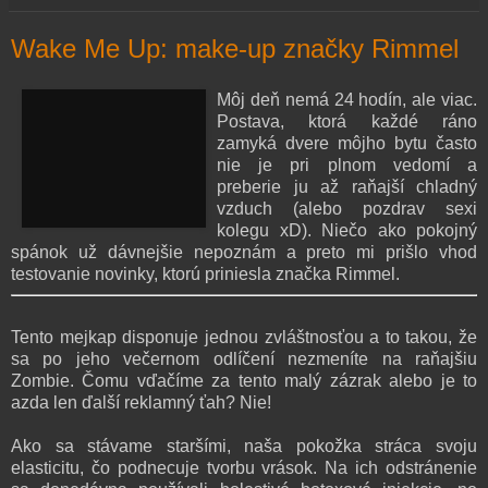
Wake Me Up: make-up značky Rimmel
Môj deň nemá 24 hodín, ale viac.
Postava, ktorá každé ráno
zamyká dvere môjho bytu často
nie je pri plnom vedomí a
preberie ju až raňajší chladný
vzduch (alebo pozdrav sexi
kolegu xD). Niečo ako pokojný
spánok už dávnejšie nepoznám a preto mi prišlo vhod
testovanie novinky, ktorú priniesla značka Rimmel.
Tento mejkap disponuje jednou zvláštnosťou a to takou, že
sa po jeho večernom odlíčení nezmeníte na raňajšiu
Zombie. Čomu vďačíme za tento malý zázrak alebo je to
azda len ďalší reklamný ťah? Nie!
Ako sa stávame staršími, naša pokožka stráca svoju
elasticitu, čo podnecuje tvorbu vrások. Na ich odstránenie