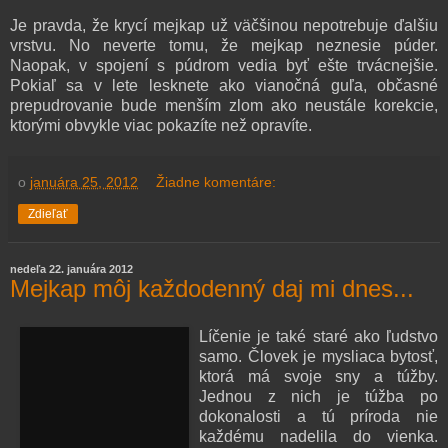
Je pravda, že krycí mejkap už väčšinou nepotrebuje ďalšiu
vrstvu. No neverte tomu, že mejkap neznesie púder.
Naopak, v spojení s púdrom vedia byť ešte trvácnejšie.
Pokiaľ sa v lete lesknete ako vianočná guľa, občasné
prepudrovanie bude menším zlom ako neustále korekcie,
ktorými obvykle viac pokazíte než opravíte.
o
januára 25, 2012
Žiadne komentáre:
Zdieľať
nedeľa 22. januára 2012
Mejkap môj každodenný daj mi dnes...
Líčenie je také staré ako ľudstvo
samo. Človek je mysliaca bytosť,
ktorá má svoje sny a túžby.
Jednou z nich je túžba po
dokonalosti a tú príroda nie
každému nadelila do vienka.