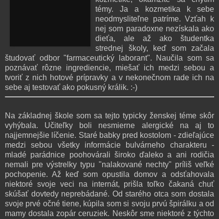
témy. Ja a kozmetika k sebe
neodmysliteľne patríme. Vzťah k
nej som paradoxne nezískala ako
dieťa, ale až ako študentka
strednej školy, keď som začala
študovať odbor "farmaceutický laborant". Naučila som sa
poznávať rôzne ingrediencie, miešať ich medzi sebou a
tvoriť z nich hotové prípravky a v nekonečnom rade ich na
sebe aj testovať ako pokusný králik. :-)
Na základnej škole som sa tejto typicky ženskej téme skôr
vyhýbala. Učiteľky boli nesmierne alergické na aj to
najjemnejšie líčenie. Staré babky pred kostolom - zdieľajúce
medzi sebou všetky informácie bulvárneho charakteru -
mladé parádnice poohovárali široko ďaleko a ani rodičia
nemali pre výstrelky typu "nalakované nechty" príliš veľké
pochopenie. Až keď som opustila domov a odsťahovala
niektoré svoje veci na internát, prišla toľko čakaná chuť
skúšať dovtedy neprebádané. Od starého otca som dostala
svoje prvé očné tiene, kúpila som si svoju prvú špirálku a od
mamy dostala zopár ceruziek. Neskôr sme niektoré z týchto