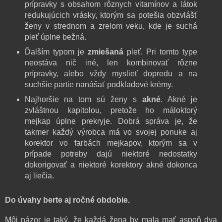
prípravky s obsahom rôznych vitamínov a látok
redukujúcich vrásky, ktorým sa potešia obzvlášť
ženy v strednom a zrelom veku, kde je suchá
pleť úplne bežná.
Ďalším typom je
zmiešaná
pleť. Pri tomto type
neostáva nič iné, len kombinovať rôzne
prípravky, alebo vždy myslieť dopredu a na
suchšie partie nanášať podkladové krémy.
Najhoršie na tom sú ženy s
akné
. Akné je
zvláštnou kapitolou, pretože ho máloktorý
mejkap úplne prekryje. Dobrá správa je, že
takmer každý výrobca má vo svojej ponuke aj
korektor vo farbách mejkapov, ktorým sa v
prípade potreby dajú niektoré nedostatky
dokorigovať a niektoré korektory akné dokonca
aj liečia.
Do úvahy berte aj ročné obdobie.
Môj názor je taký, že každá žena by mala mať aspoň dva