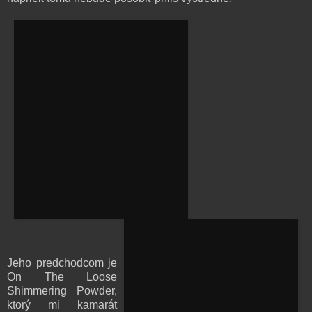
Jeho predchodcom je
On The Loose
Shimmering Powder,
ktorý mi kamarát