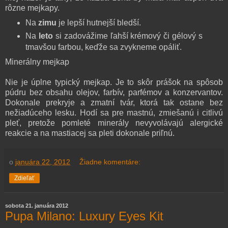
rôzne mejkapy.
Na
zimu
je lepší hutnejší bledší.
Na
leto
si zadovážime ľahší krémový či gélový s
tmavšou farbou, keďže sa zvykneme opáliť.
Minerálny mejkap
Nie je úplne typický mejkap. Je to skôr prášok na spôsob
púdru bez obsahu olejov, farbív, parfémov a konzervantov.
Dokonale prekryje a zmatní tvár, ktorá tak ostane bez
nežiadúceho lesku. Hodí sa pre mastnú, zmiešanú i citlivú
pleť, pretože pomleté minerály nevyvolávajú alergické
reakcie a na mastiacej sa pleti dokonale priľnú.
o
januára 22, 2012
Žiadne komentáre:
Zdieľať
sobota 21. januára 2012
Pupa Milano: Luxury Eyes Kit