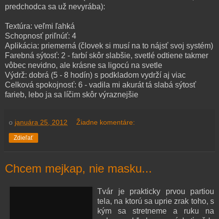
predchodca sa už nevyrába):
Textúra: veľmi ľahká
Schopnosť priľnúť: 4
Aplikácia: priemerná (človek si musí na to nájsť svoj systém)
Farebná sýtosť: 2 - farbí skôr slabšie, svetlé odtiene takmer
vôbec nevidno, ale krásne sa ligocú na svetle
Výdrž: dobrá (5 - 8 hodín) s podkladom vydrží aj viac
Celková spokojnosť: 6 - vadila mi akurát tá slabá sýtosť
farieb, lebo ja sa líčim skôr výraznejšie
o
januára 25, 2012
Žiadne komentáre:
Zdieľať
Chcem mejkap, nie masku...
Tvár je prakticky prvou partiou
tela, na ktorú sa uprie zrak toho, s
kým sa stretneme a ruku na