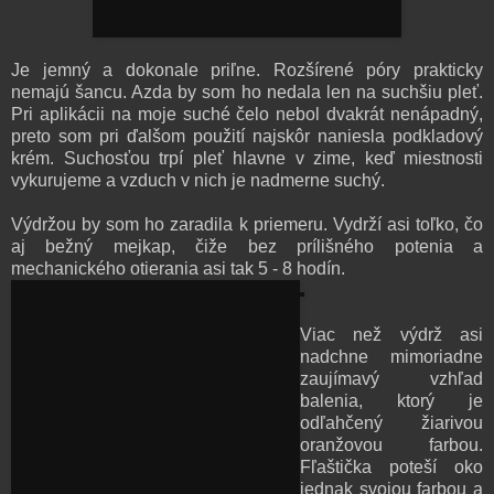
Je jemný a dokonale priľne. Rozšírené póry prakticky
nemajú šancu. Azda by som ho nedala len na suchšiu pleť.
Pri aplikácii na moje suché čelo nebol dvakrát nenápadný,
preto som pri ďalšom použití najskôr naniesla podkladový
krém. Suchosťou trpí pleť hlavne v zime, keď miestnosti
vykurujeme a vzduch v nich je nadmerne suchý.
Výdržou by som ho zaradila k priemeru. Vydrží asi toľko, čo
aj bežný mejkap, čiže bez prílišného potenia a
mechanického otierania asi tak 5 - 8 hodín.
Viac než výdrž asi
nadchne mimoriadne
zaujímavý vzhľad
balenia, ktorý je
odľahčený žiarivou
oranžovou farbou.
Fľaštička poteší oko
jednak svojou farbou a