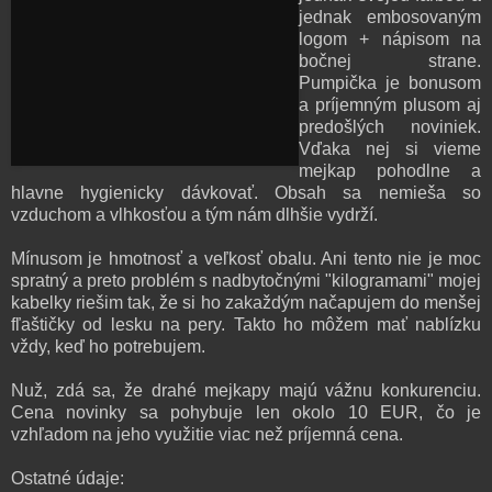
jednak embosovaným
logom + nápisom na
bočnej strane.
Pumpička je bonusom
a príjemným plusom aj
predošlých noviniek.
Vďaka nej si vieme
mejkap pohodlne a
hlavne hygienicky dávkovať. Obsah sa nemieša so
vzduchom a vlhkosťou a tým nám dlhšie vydrží.
Mínusom je hmotnosť a veľkosť obalu. Ani tento nie je moc
spratný a preto problém s nadbytočnými "kilogramami" mojej
kabelky riešim tak, že si ho zakaždým načapujem do menšej
fľaštičky od lesku na pery. Takto ho môžem mať nablízku
vždy, keď ho potrebujem.
Nuž, zdá sa, že drahé mejkapy majú vážnu konkurenciu.
Cena novinky sa pohybuje len okolo 10 EUR, čo je
vzhľadom na jeho využitie viac než príjemná cena.
Ostatné údaje: