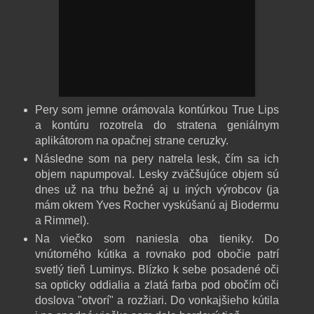
Pery som jemne orámovala kontúrkou True Lips
a kontúru rozotrela do stratena geniálnym
aplikátorom na opačnej strane ceruzky.
Následne som na pery natrela lesk, čím sa ich
objem napumpoval. Lesky zväčšujúce objem sú
dnes už na trhu bežné aj u iných výrobcov (ja
mám okrem Yves Rocher vyskúšanú aj Biodermu
a Rimmel).
Na viečko som naniesla oba tieniky. Do
vnútorného kútika a rovnako pod obočie patrí
svetlý tieň Luminys. Blízko k sebe posadené oči
sa opticky oddialia a zlatá farba pod obočím oči
doslova "otvorí" a rozžiari. Do vonkajšieho kútila