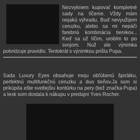
Nezvyknem kupovať kompletné
sady na líčenie. Vždy mám
nejakú výhradu. Buď nevyužijem
ceruzku, alebo sa mi nepáči
farebná kombinácia tienikov...
Keď sa už líčim, urobím to po
svojom. Nuž ale výnimka
potvrdzuje pravidlo. Tentokrát s výnimkou prišla Pupa.
Sada Luxury Eyes obsahuje moju obľúbenú špirálku,
perfektnú multifunkčnú ceruzku a duo tieňov.Ja som si
prikúpila ešte svetlejšiu kontúrku na pery (tiež značka Pupa)
a lesk som dostala k nákupu v predajni Yves Rocher.