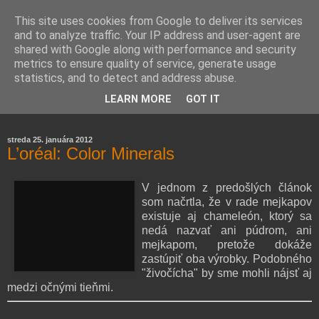
This site uses cookies from Google to deliver its services
and to analyze traffic. Your IP address and user-agent are
shared with Google along with performance and security
metrics to ensure quality of service, generate usage
statistics, and to detect and address abuse.
Farmaceutická laborantka hodnotí zloženie kozmetiky,
LEARN MORE
GOT IT
rozoberá témy o zdraví, živote a všetko možné.
streda 25. januára 2012
L’oréal: Color Minerals
V jednom z predošlých článok
som načrtla, že v rade mejkapov
existuje aj chameleón, ktorý sa
nedá nazvať ani púdrom, ani
mejkapom, pretože dokáže
zastúpiť oba výrobky. Podobného
"živočícha" by sme mohli nájsť aj
medzi očnými tieňmi.