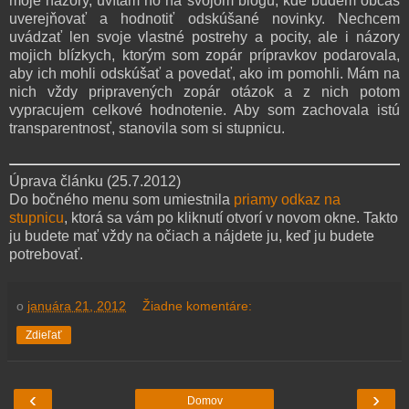
moje názory, uvítam ho na svojom blogu, kde budem občas
uverejňovať a hodnotiť odskúšané novinky. Nechcem
uvádzať len svoje vlastné postrehy a pocity, ale i názory
mojich blízkych, ktorým som zopár prípravkov podarovala,
aby ich mohli odskúšať a povedať, ako im pomohli. Mám na
nich vždy pripravených zopár otázok a z nich potom
vypracujem celkové hodnotenie. Aby som zachovala istú
transparentnosť, stanovila som si stupnicu.
Úprava článku (25.7.2012)
Do bočného menu som umiestnila
priamy odkaz na
stupnicu
, ktorá sa vám po kliknutí otvorí v novom okne. Takto
ju budete mať vždy na očiach a nájdete ju, keď ju budete
potrebovať.
o
januára 21, 2012
Žiadne komentáre:
Zdieľať
‹
›
Domov