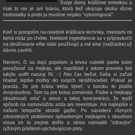
Svoje domy krášlime omietkou a
inak to nie je ani tvárou, ktorá tiež ukazuje okoliu rôzne
nedostatky a preto ju musíme nejako "vytuningovať".
Keď si pomyslím na niektoré krášliace techniky, miestami mi
behá mráz po chrbte. Niektoré ingrediencie sa v prípravkoch
na skráľovanie ešte stále používajú a iné sme (našťastie) už
dávno zavrhli.
Neviem, či sa dajú popolom a krvou natreté partie tváre
považovať za mejkap, ale napríklad v takom praveku bol
takýto outfit naozaj IN. :-) Ako čas bežal, ľudia si začali
hľadať lepšie zložky do svojich skrášľovadiel. Pokiaľ je
pravda, že pre krásu treba trpieť, v baroku to platilo
dvojnásobne. Tam sa pre krásu zomieralo. Púdre a mejkapy
obsahovali ortuť a olovo a takej koncentrácii, že lepší
spôsob na samovraždu azda ani neexistuje. Asi najlepšie v
našom letopočte obstáli gejše. Po navodení rôznych
zdravotných problémov spôsobeným mejkapmi s obsahom
olova im to zrejme došlo a olovo nahradili "zdravým"
ryžovým práškom upchávajúcim póry.