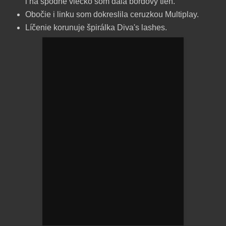
i na spodné viečko som dala bordový tieň.
Obočie i linku som dokreslila ceruzkou Multiplay.
Líčenie korunuje špirálka Diva's lashes.