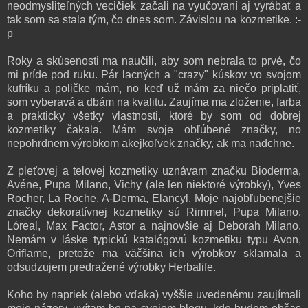
neodmysliteľných vecičiek začali na vyučovaní aj vyrábať a
tak som sa stala tým, čo dnes som. Závislou na kozmetike. :-
p
Roky a skúsenosti ma naučili, aby som nebrala to prvé, čo
mi príde pod ruku. Pár lacných a "crazy" kúskov vo svojom
kufríku a poličke mám, no keď už mám za niečo priplatiť,
som vyberavá a dbám na kvalitu. Zaujíma ma zloženie, farba
a prakticky všetky vlastnosti, ktoré by som od dobrej
kozmetiky čakala. Mám svoje obľúbené značky, no
nepohrdnem výrobkom akejkoľvek značky, ak ma nadchne.
Z pleťovej a telovej kozmetiky uznávam značku Bioderma,
Avéne, Pupa Milano, Vichy (ale len niektoré výrobky), Yves
Rocher, La Roche, A-Derma, Elancyl. Moje najobľubenejšie
značky dekoratívnej kozmetiky sú Rimmel, Pupa Milano,
Lóreal, Max Factor, Astor a najnovšie aj Deborah Milano.
Nemám v láske typickú katalógovú kozmetiku typu Avon,
Oriflame, pretože ma väčšina ich výrobkov sklamala a
odsudzujem predražené výrobky Herbalife.
Koho by napriek (alebo vďaka) vyššie uvedenému zaujímali