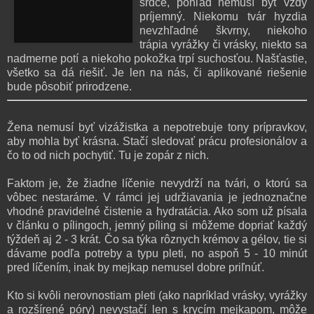
srdce, pohľad nemusí byť vždy
príjemný. Niekomu tvár hyzdia
nevzhľadné škvrny, niekoho
trápia vyrážky či vrásky, niekto sa
nadmerne potí a niekoho pokožka trpí suchosťou. Našťastie,
všetko sa dá riešiť. Je len na nás, či aplikované riešenie
bude pôsobiť prirodzene.
Žena nemusí byť vizážistka a nepotrebuje tony prípravkov,
aby mohla byť krásna. Stačí sledovať prácu profesionálov a
čo to od nich pochytiť. Tu je zopár z nich.
Faktom je, že žiadne líčenie nevydrží na tvári, o ktorú sa
vôbec nestaráme. V rámci jej udržiavania je jednoznačne
vhodné pravidelné čistenie a hydratácia. Ako som už písala
v článku o pílingoch, jemný píling si môžeme dopriať každý
týždeň aj 2 - 3 krát. Čo sa týka rôznych krémov a gélov, tie si
dávame podľa potreby a typu pleti, no aspoň 5 - 10 minút
pred líčením, inak by mejkap nemusel dobre priľnúť.
Kto si kvôli nerovnostiam pleti (ako napríklad vrásky, vyrážky
a rozšírené póry) nevystačí len s krycím mejkapom, môže