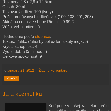
Rozmery: 2,8 x 2,8 x 12,5cm
Obsah: 30ml
Testovaný odtieň: 100 (Ivory)
Počet predávaných odtieňov: 4 (100, 103, 201, 203)
Aktuálna cena v e-shope Rimmel: 9.99 €
Vôňa: veľmi príjemná
Hodnotenie podľa
stupnice
:
Textúra: ľahká (ľahší by bol už len tekutý mejkap)
Krycia schopnosť: 4
Výdrž: dobrá (5 - 8 hodín)
Celková spokojnosť: 9
o
januára 21, 2012
Žiadne komentáre:
Zdieľať
Ja a kozmetika
Keď príde v našej kancelárii reč o
kozmetike, okamžite sa chytím