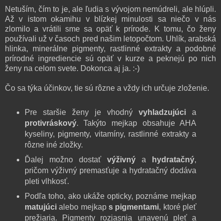
Netuším, čím to je, ale ľudia s vývojom nemúdreli, ale hlúpli.
Až v istom okamihu v blízkej minulosti sa niečo v nás
zlomilo a vrátili sme sa opäť k prírode. K tomu, čo ženy
používali už v časoch pred našim letopočtom. Uhlík, arabská
hlinka, minerálne pigmenty, rastlinné extrakty a podobné
prírodné ingrediencie sú opäť v kurze a peknejú po nich
ženy na celom svete. Dokonca aj ja. :-)
Čo sa týka účinkov, tie sú rôzne a vždy ich určuje zloženie.
Pre staršie ženy je vhodný
vyhladzujúci
a
protivráskový
. Takýto mejkap obsahuje AHA
kyseliny, pigmenty, vitamíny, rastlinné extrakty a
rôzne iné zložky.
Ďalej možno dostať
výživný
a
hydratačný
,
pričom výživný premasťuje a hydratačný dodáva
pleti vlhkosť.
Podľa toho, ako ukáže opticky, poznáme mejkap
matujúci
alebo mejkap
s pigmentami
, ktoré pleť
prežiaria. Pigmenty rozjasnia unavenú pleť a