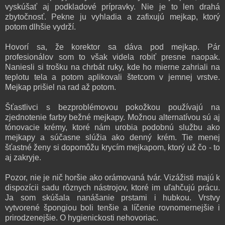
vyskúšať aj podkladové prípravky. Nie je to len drahá
zbytočnosť. Pekne ju vyhladia a zafixujú mejkap, ktorý
potom dlhšie vydrží.
Hovorí sa, že korektor sa dáva pod mejkap. Pár
profesionálov som to však videla robiť presne naopak.
Naniesli si trošku na chrbát ruky, kde ho mierne zahriali na
teplotu tela a potom aplikovali štetcom v jemnej vrstve.
Mejkap prišiel na rad až potom.
Šťastlivci s bezproblémovou pokožkou používajú na
zjednotenie farby bežné mejkapy. Možnou alternatívou sú aj
tónovacie krémy, ktoré nám urobia podobnú službu ako
mejkapy a súčasne slúžia ako denný krém. Tie menej
šťastné ženy si dopomôžu krycím mejkapom, ktorý už čo - to
aj zakryje.
Pozor, nie je nič horšie ako orámovaná tvár. Vizážisti majú k
dispozícii sadu rôznych nástrojov, ktoré im uľahčujú prácu.
Ja som skúšala nanášanie prstami i hubkou. Vrstvy
vytvorené špongiou boli tenšie a líčenie rovnomernejšie i
prirodzenejšie. O hygienickosti nehovoriac.