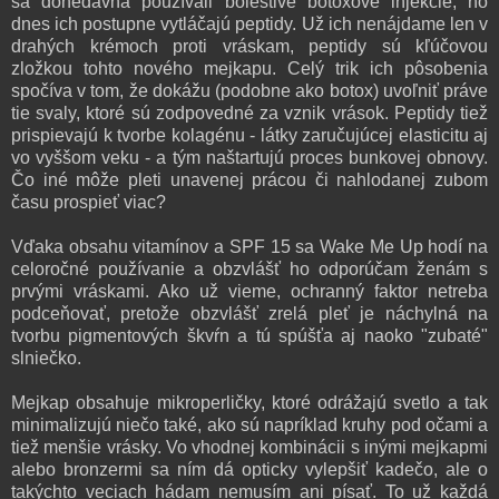
sa donedávna používali bolestivé botoxové injekcie, no
dnes ich postupne vytláčajú peptidy. Už ich nenájdame len v
drahých krémoch proti vráskam, peptidy sú kľúčovou
zložkou tohto nového mejkapu. Celý trik ich pôsobenia
spočíva v tom, že dokážu (podobne ako botox) uvoľniť práve
tie svaly, ktoré sú zodpovedné za vznik vrások. Peptidy tiež
prispievajú k tvorbe kolagénu - látky zaručujúcej elasticitu aj
vo vyššom veku - a tým naštartujú proces bunkovej obnovy.
Čo iné môže pleti unavenej prácou či nahlodanej zubom
času prospieť viac?
Vďaka obsahu vitamínov a SPF 15 sa Wake Me Up hodí na
celoročné používanie a obzvlášť ho odporúčam ženám s
prvými vráskami. Ako už vieme, ochranný faktor netreba
podceňovať, pretože obzvlášť zrelá pleť je náchylná na
tvorbu pigmentových škvŕn a tú spúšťa aj naoko "zubaté"
slniečko.
Mejkap obsahuje mikroperličky, ktoré odrážajú svetlo a tak
minimalizujú niečo také, ako sú napríklad kruhy pod očami a
tiež menšie vrásky. Vo vhodnej kombinácii s inými mejkapmi
alebo bronzermi sa ním dá opticky vylepšiť kadečo, ale o
takýchto veciach hádam nemusím ani písať. To už každá