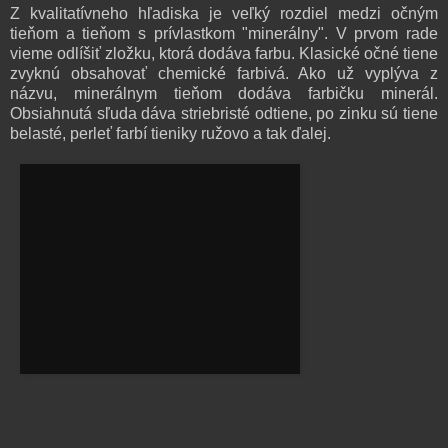
Z kvalitatívneho hľadiska je veľký rozdiel medzi očným
tieňom a tieňom s prívlastkom "minerálny". V prvom rade
vieme odlíšiť zložku, ktorá dodáva farbu. Klasické očné tiene
zvyknú obsahovať chemické farbivá. Ako už vyplýva z
názvu, minerálnym tieňom dodáva farbičku minerál.
Obsiahnutá sľuda dáva striebristé odtiene, po zinku sú tiene
belasté, perleť farbí tieniky ružovo a tak ďalej.