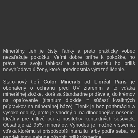
Minerálny tieň je čistý, ľahký a preto prakticky vôbec
nezaťažuje pokožku. Veľmi dobre priľne k pokožke, no
práve pre svoju ľahkosť a slabšiu intenzitu ho príliš
nevyhľadávajú ženy, ktoré uprednostnia výrazné líčenie.
Staro-nový tieň
Color Minerals
od
L'oréal Paris
je
obohatený o ochranu pred UV žiarením a to vďaka
minerálnej zložke, ktorá sa štandardne pridáva aj do krémov
na opaľovanie (titanium dioxide = súčasť kvalitných
prípravkov na minerálnej báze). Tienik je bez parfemácie a
vysoko odolný, preto je vhodný aj na dlhodobejšie nosenie.
Ideálny pre citlivé oči a nositeľky kontaktných šošoviek.
Obsahuje až 95% minerálov. Výhodou je možné vrstvenie,
vďaka ktorému si prispôsobíš intenzitu farby podľa seba, no
napriek tomu nebude pôsobiť príliš výstredne.