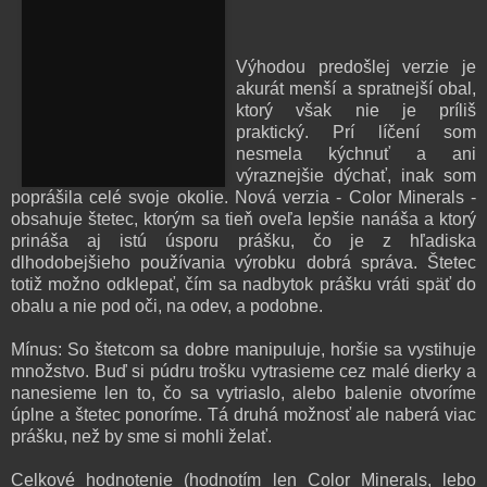
Výhodou predošlej verzie je
akurát menší a spratnejší obal,
ktorý však nie je príliš
praktický. Prí líčení som
nesmela kýchnuť a ani
výraznejšie dýchať, inak som
poprášila celé svoje okolie. Nová verzia - Color Minerals -
obsahuje štetec, ktorým sa tieň oveľa lepšie nanáša a ktorý
prináša aj istú úsporu prášku, čo je z hľadiska
dlhodobejšieho používania výrobku dobrá správa. Štetec
totiž možno odklepať, čím sa nadbytok prášku vráti späť do
obalu a nie pod oči, na odev, a podobne.
Mínus: So štetcom sa dobre manipuluje, horšie sa vystihuje
množstvo. Buď si púdru trošku vytrasieme cez malé dierky a
nanesieme len to, čo sa vytriaslo, alebo balenie otvoríme
úplne a štetec ponoríme. Tá druhá možnosť ale naberá viac
prášku, než by sme si mohli želať.
Celkové hodnotenie (hodnotím len Color Minerals, lebo