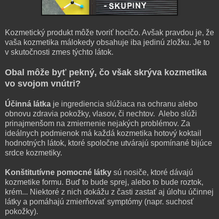
Kozmetický produkt môže tvoriť hocičo. Avšak pravdou je, že
vaša kozmetika málokedy obsahuje iba jedinú zložku. Je to
v skutočnosti zmes týchto látok.
Obal môže byť pekný, čo však skrýva kozmetika
vo svojom vnútri?
Účinná látka
je ingrediencia slúžiaca na ochranu alebo
obnovu zdravia pokožky, vlasov, či nechtov. Alebo slúži
prinajmenšom na zmiernenie nejakých problémov. Za
ideálnych podmienok má každá kozmetika hotový koktail
hodnotných látok, ktoré spoločne utvárajú spomínané bijúce
srdce kozmetiky.
Konštitutívne pomocné látky
sú nosiče, ktoré dávajú
kozmetike formu. Buď to bude sprej, alebo to bude roztok,
krém... Niektoré z nich dokážu z časti zastať aj úlohu účinnej
látky a pomáhajú zmierňovať symptómy (napr. suchosť
pokožky).