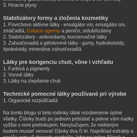
3. Hnacie plyny
Stabilizátory formy a zloženia kozmetiky
1. Povrchovo aktívne látky - emulgátor v/o, emulgátor o/v,
zmáčadlá,
čistiace agensy
a peniče, solubilizátory
2. Stabilizátory - antioxidanty, konzervačné látky
3. Zahusťovadlá a gélotvorné látky - gumy, hydrokoloidy,
lipokoloidy, minerálne zahusťovadlá
Látky pre korigenciu chuti, vône i vzhľadu
1. Farbivá a pigmenty
2. Vonné látky
3. Látky na zlepšenie chuti
Technické pomocné látky používané pri výrobe
1. Organické rozpúšťadlá
Na tomto blogu si tieto rodinky látok rozoberieme úplne
všetky. Články budú po jednom pribúdať a pekne vám riadky
vyššie s nimi prelinkujem. Nevylučujem, že niektorým
budem musieť venovať články dva či tri. Napríklad extrakty a