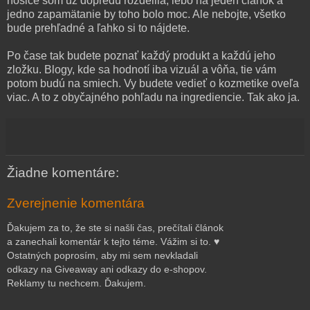
nosiče som už dopredu rozdelila, lebo na jeden článok a
jedno zapamätanie by toho bolo moc. Ale nebojte, všetko
bude prehľadné a ľahko si to nájdete.
Po čase tak budete poznať každý produkt a každú jeho
zložku. Blogy, kde sa hodnotí iba vizuál a vôňa, tie vám
potom budú na smiech. Vy budete vedieť o kozmetike oveľa
viac. A to z obyčajného pohľadu na ingrediencie. Tak ako ja.
Žiadne komentáre:
Zverejnenie komentára
Ďakujem za to, že ste si našli čas, prečítali článok
a zanechali komentár k tejto téme. Vážim si to. ♥
Ostatných poprosím, aby mi sem nevkladali
odkazy na Giveaway ani odkazy do e-shopov.
Reklamy tu nechcem. Ďakujem.