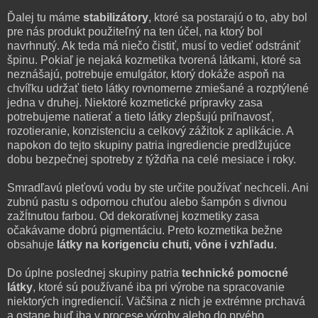
Ďalej tu máme
stabilizátory
, ktoré sa postarajú o to, aby bol
pre nás produkt použiteľný na ten účel, na ktorý bol
navrhnutý. Ak teda má niečo čistiť, musí to vedieť odstrániť
špinu. Pokiaľ je nejaká kozmetika tvorená látkami, ktoré sa
neznášajú, potrebuje emulgátor, ktorý dokáže aspoň na
chvíľku udržať tieto látky rovnomerne zmiešané a rozptýlené
jedna v druhej. Niektoré kozmetické prípravky zasa
potrebujeme natierať a tieto látky zlepšujú priľnavosť,
rozotieranie, konzistenciu a celkový zážitok z aplikácie. A
napokon do tejto skupiny patria ingrediencie predlžujúce
dobu bezpečnej spotreby z týždňa na celé mesiace i roky.
Smradľavú pleťovú vodu by ste určite používať nechceli. Ani
zubnú pastu s odpornou chuťou alebo šampón s divnou
zažĺtnutou farbou. Od dekoratívnej kozmetiky zasa
očakávame dobrú pigmentáciu. Preto kozmetika bežne
obsahuje
látky na korigenciu chuti, vône i vzhľadu
.
Do úplne poslednej skupiny patria
technické pomocné
látky
, ktoré sú používané iba pri výrobe na spracovanie
niektorých ingrediencií. Väčšina z nich je extrémne prchavá
a ostane buď iba v procese výroby alebo do prvého