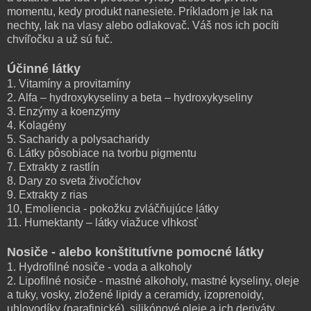
momentu, kedy produkt nanesiete. Príkladom je lak na
nechty, lak na vlasy alebo odlakovač. Váš nos ich pocíti
chvíľočku a už sú fuč.
Účinné látky
1. Vitamíny a provitamíny
2. Alfa – hydroxykyseliny a beta – hydroxykyseliny
3. Enzýmy a koenzýmy
4. Kolagény
5. Sacharidy a polysacharidy
6. Látky pôsobiace na tvorbu pigmentu
7. Extrakty z rastlín
8. Dary zo sveta živočíchov
9. Extrakty z rias
10, Emoliencia - pokožku zvláčňujúce látky
11. Humektanty – látky viažuce vlhkosť
Nosiče - alebo konštitutívne pomocné látky
1. Hydrofilné nosiče - voda a alkoholy
2. Lipofilné nosiče - mastné alkoholy, mastné kyseliny, oleje
a tuky, vosky, zložené lipidy a ceramidy, izoprenoidy,
uhlovodíky (parafinické), silikónové oleje a ich deriváty