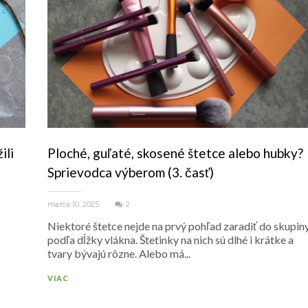
ili
Ploché, guľaté, skosené štetce alebo hubky?
Sprievodca výberom (3. časť)
marca 10, 2025
2
Niektoré štetce nejde na prvý pohľad zaradiť do skupin
podľa dĺžky vlákna. Štetinky na nich sú dlhé i krátke a
tvary bývajú rôzne. Alebo má...
VIAC