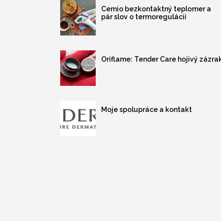
Cemio bezkontaktný teplomer a
pár slov o termoregulácii
Oriflame: Tender Care hojivý zázra
Moje spolupráce a kontakt