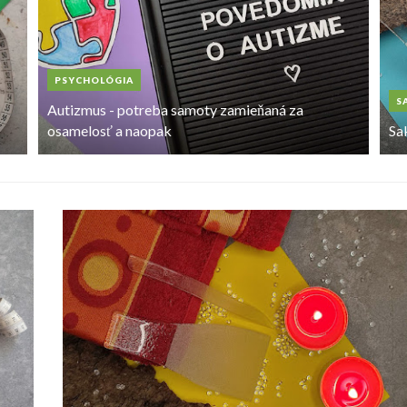
PSYCHOLÓGIA
S
Autizmus - potreba samoty zamieňaná za
osamelosť a naopak
Sak