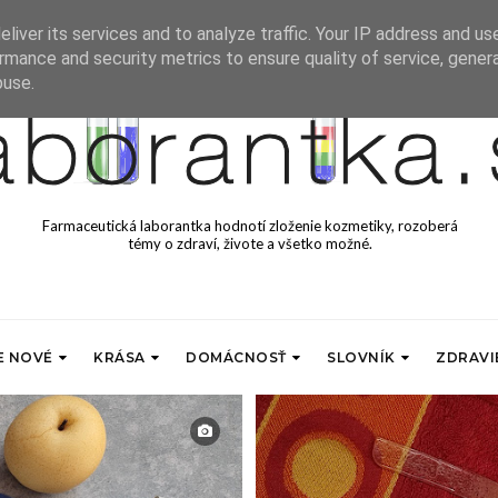
liver its services and to analyze traffic. Your IP address and us
rmance and security metrics to ensure quality of service, gene
buse.
Farmaceutická laborantka hodnotí zloženie kozmetiky, rozoberá
témy o zdraví, živote a všetko možné.
E NOVÉ
KRÁSA
DOMÁCNOSŤ
SLOVNÍK
ZDRAVI