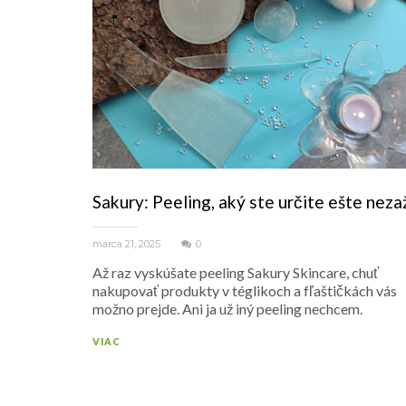
Sakury: Peeling, aký ste určite ešte nezaž
marca 21, 2025
0
Až raz vyskúšate peeling Sakury Skincare, chuť
nakupovať produkty v téglikoch a fľaštičkách vás
možno prejde. Ani ja už iný peeling nechcem.
VIAC