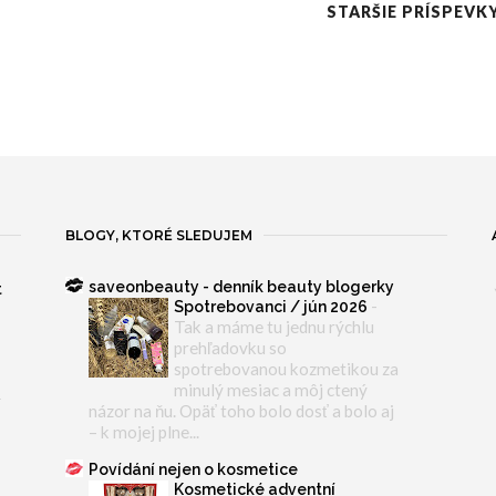
STARŠIE PRÍSPEVK
BLOGY, KTORÉ SLEDUJEM
saveonbeauty - denník beauty blogerky
t
-
Spotrebovanci / jún 2026
Tak a máme tu jednu rýchlu
prehľadovku so
spotrebovanou kozmetikou za
minulý mesiac a môj ctený
y
názor na ňu. Opäť toho bolo dosť a bolo aj
– k mojej plne...
Povídání nejen o kosmetice
Kosmetické adventní