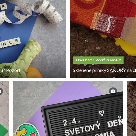
STAROSTLIVOSŤ O NOHY
hu? Pozor!
Sklenené pilníky SAKURY na ch