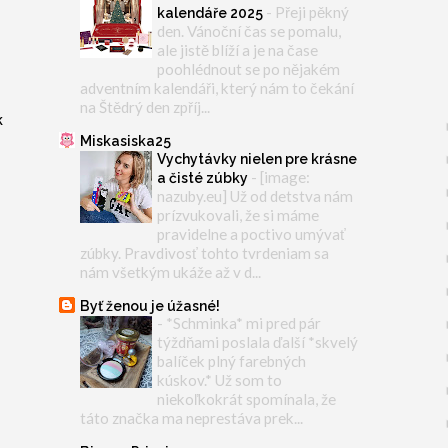
-
Přeji pěkný
kalendáře 2025
den. Vánoční čas se pomalu,
ale jistě blíží a je na čase
poohlédnout se po nějakém
adventním kalendáři, který nám to čekání
na Štědrý den zpříj...
k
Miskasiska25
Vychytávky nielen pre krásne
-
[image:
a čisté zúbky
nazuby.eu] Už od detstva nám
prízvukovali, že si máme
pravidelne a poctivo umývať
zúbky. Pravdivosť tohto tvrdeniam sa
nám všetkým ukáže až v d...
Byť ženou je úžasné!
-
*Schminka* mi pred pár
týždňami poslala ďalší *skvelý
balíček plný farebných
kúskov.* Už som to
niekoľkokrát spomínala, že
táto značka ma neprestáva prek...