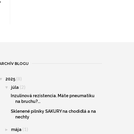
Y
ARCHÍV BLOGU
(8)
▼
2025
(2)
▼
júla
Inzulínová rezistencia. Máte pneumatiku
na bruchu?...
Sklenené pilníky SAKURY na chodidlá a na
nechty
(1)
►
mája