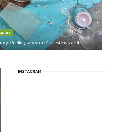
AKURY
ury: Peeling, aký ste určite ešte nezažili
INSTAGRAM