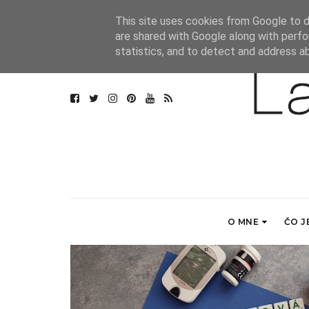
This site uses cookies from Google to de
are shared with Google along with perfo
statistics, and to detect and address a
O MNE
ČO J