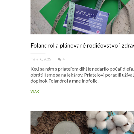
Folandrol a plánované rodičovstvo i zdra
mája 16, 2025
4
Keď sa nám s priateľom dlhšie nedarilo počať dieťa,
obrátili sme sa na lekárov. Priateľovi poradili užíva
doplnok Folandrol a mne Inofolic.
VIAC