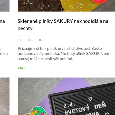
 na
Sklenené pilníky SAKURY na chodidlá a na
nechty
júla 11, 2025
0
,
Priznajme si to – pilník je v našich životoch často
zniku
podceňovaná pomôcka. No taký pilník SAKURY, ten
naozaj môže zmeniť váš pohľad.
VIAC