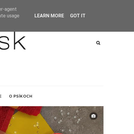
er-agent
rate usage
LEARN MORE
GOT IT
E
O PSÍKOCH