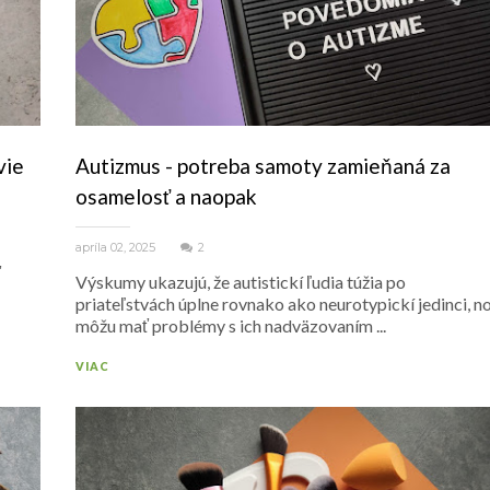
vie
Autizmus - potreba samoty zamieňaná za
osamelosť a naopak
apríla 02, 2025
2
ť
Výskumy ukazujú, že autistickí ľudia túžia po
priateľstvách úplne rovnako ako neurotypickí jedinci, n
môžu mať problémy s ich nadväzovaním ...
VIAC