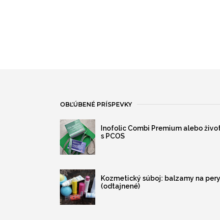
OBĽÚBENÉ PRÍSPEVKY
Inofolic Combi Premium alebo živo
s PCOS
Kozmetický súboj: balzamy na per
(odtajnené)