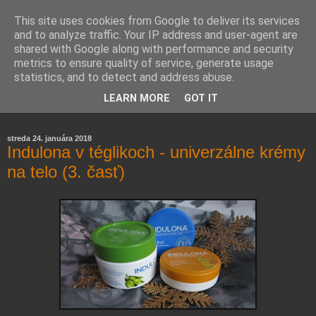
This site uses cookies from Google to deliver its services
and to analyze traffic. Your IP address and user-agent are
shared with Google along with performance and security
metrics to ensure quality of service, generate usage
statistics, and to detect and address abuse.
Farmaceutická laborantka hodnotí zloženie kozmetiky,
LEARN MORE
GOT IT
rozoberá témy o zdraví, živote a všetko možné.
streda 24. januára 2018
Indulona v téglikoch - univerzálne krémy
na telo (3. časť)