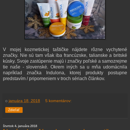
V mojej kozmetickej taštičke nájdete rôzne vychytené
značky. Nie sú tam však iba francúzske, talianske a britské
kúsky. Svoje zastúpenie majú i značky poľské a samozrejme
tie naše - slovenské. Okrem iných sa u mňa udomácnila
napríklad značka Indulona, ktorej produkty postupne
predstavím / pripomeniem v troch sériach článkov.
o
januára 18, 2018
5 komentárov:
Zdieľať
štvrtok 4. januára 2018