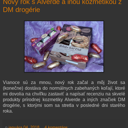
Nový rok s Alverde a inou kozmetikou z
DM drogérie
Vianoce sú za mnou, nový rok začal a môj život sa
(konečne) dostáva do normálnych zabehaných koľají, ktoré
mi dovolia na chvíľku zastaviť a napísať recenziu na skvelé
produkty prírodnej kozmetiky Alverde a iných značiek DM
drogérie, s ktorými som sa stretla v posledné dni starého
roka.
o
januára 04, 2018
4 komentáre: