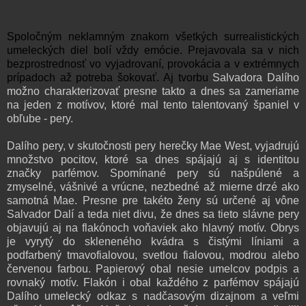
Spoločným neklamným znakom všetkých surrealistických
umeleckých diel bolí vždy emócie. Prejavovala sa v nich
bezprostrednosť vo vyjadrovaní, provokácia a v ext
rémnych
prípadoch až potreba šokovať. Aj tvorbu
Salvadora Dalího
možno charakterizovať presne takto a dnes sa zameriame
na jeden z motívov, ktoré mal tento talentovaný španiel v
obľube - pery.
Dalího pery, v skutočnosti pery herečky Mae West, vyjadrujú
množstvo pocitov, ktoré sa dnes spájajú aj s identitou
značky parfémov. Spomínané pery sú našpúlené a
zmyselné, vášnivé a vrúcne, nezbedné až mierne drzé ako
samotná Mae. Presne pre takéto ženy sú určené aj vône
Salvador Dalí a teda niet divu, že dnes sa tieto slávne pery
objavujú aj na flakónoch voňaviek ako hlavný motív. Obrys
je vyrytý do skleneného kvádra s čistými líniami a
podfarbený tmavofialovou, svetlou fialovou, modrou alebo
červenou farbou. Papierový obal nesie umelcov podpis a
rovnaký motív. Flakón i obal každého z parfémov spájajú
Dalího umelecký odkaz s nadčasovým dizajnom a veľmi