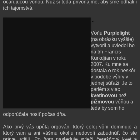
očarujúcou vôňou. Nuž si teda privoňajme, aby sme odhalili
ich tajomstvá.
Vôňu
Purplelight
(na obrázku vyššie)
vytvoril a uviedol ho
na trh Francis
Kurkdjian v roku
2007. Ku mne sa
dostala o rok neskôr
v podobe výhry v
jednej súťaži. Je to
parfém s viac
kvetinovou
než
pižmovou
vôňou a
teda by som ho
odporúčala nosiť počas dňa.
Ako prvý vás upúta orgován, ktorý celej vôni dominuje a
ktorý vám a ani vášmu okoliu nedovolí zabudnúť, čo ste
práve ucítili. Po ňom nasleduje svieži čerešňový kvet a