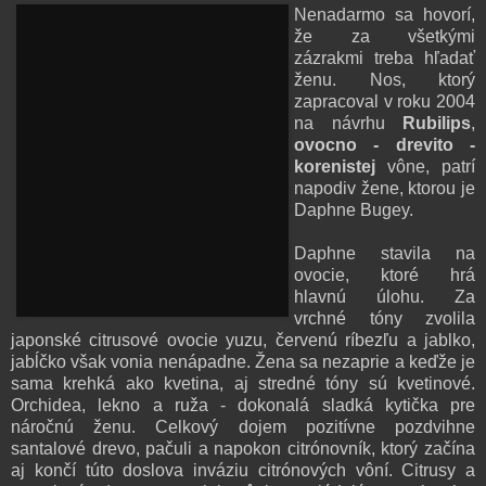
Nenadarmo sa hovorí,
že za všetkými
zázrakmi treba hľadať
ženu. Nos, ktorý
zapracoval v roku 2004
na návrhu
Rubilips
,
ovocno - drevito -
korenistej
vône, patrí
napodiv žene, ktorou je
Daphne Bugey.
Daphne stavila na
ovocie, ktoré hrá
hlavnú úlohu. Za
vrchné tóny zvolila
japonské citrusové ovocie yuzu, červenú ríbezľu a jablko,
jabĺčko však vonia nenápadne. Žena sa nezaprie a keďže je
sama krehká ako kvetina, aj stredné tóny sú kvetinové.
Orchidea, lekno a ruža - dokonalá sladká kytička pre
náročnú ženu. Celkový dojem pozitívne pozdvihne
santalové drevo, pačuli a napokon citrónovník, ktorý začína
aj končí túto doslova inváziu citrónových vôní. Citrusy a