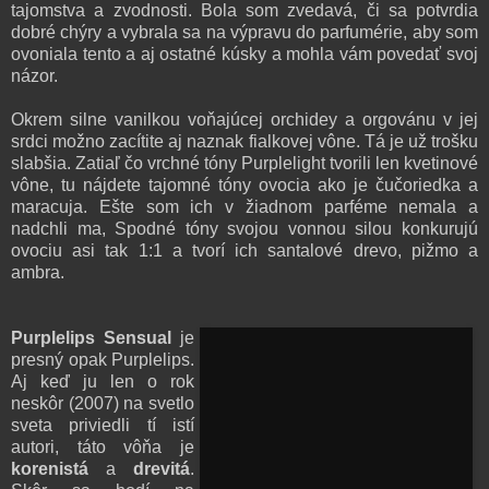
tajomstva a zvodnosti. Bola som zvedavá, či sa potvrdia
dobré chýry a vybrala sa na výpravu do parfumérie, aby som
ovoniala tento a aj ostatné kúsky a mohla vám povedať svoj
názor.
Okrem silne vanilkou voňajúcej orchidey a orgovánu v jej
srdci možno zacítite aj naznak fialkovej vône. Tá je už trošku
slabšia. Zatiaľ čo vrchné tóny Purplelight tvorili len kvetinové
vône, tu nájdete tajomné tóny ovocia ako je čučoriedka a
maracuja. Ešte som ich v žiadnom parféme nemala a
nadchli ma, Spodné tóny svojou vonnou silou konkurujú
ovociu asi tak 1:1 a tvorí ich santalové drevo, pižmo a
ambra.
Purplelips Sensual
je
presný opak Purplelips.
Aj keď ju len o rok
neskôr (2007) na svetlo
sveta priviedli tí istí
autori, táto vôňa je
korenistá
a
drevitá
.