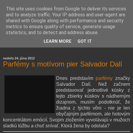
This site uses cookies from Google to deliver its services
and to analyze traffic. Your IP address and user-agent are
shared with Google along with performance and security
metrics to ensure quality of service, generate usage
statistics, and to detect and address abuse.
Farmaceutická laborantka hodnotí zloženie kozmetiky,
LEARN MORE
GOT IT
rozoberá témy o zdraví, živote a všetko možné.
nedeľa 24. júna 2012
Parfémy s motívom pier Salvador Dalí
Dnes predstavím
parfémy
značky
Salvador Dalí. Než začnem
predstavovať jednotlivé kúsky z
tejto zbierky kúskov s nádherným
dizajnom, musím podotknúť, že
žiadna z týchto vôni - nie je len
obyčajným parfémom, ale hotovým
koncentrátom emócií. Svojim zložením vyvolávajú v mužoch
sladkú túžbu a chuť snívať. Ktorá žena by odolala?