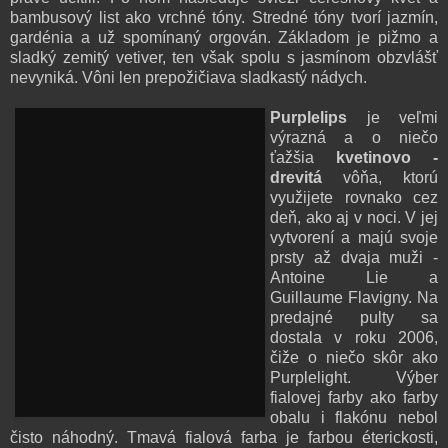
bambusový list ako vrchné tóny. Stredné tóny tvorí jazmín,
gardénia a už spomínaný orgován. Základom je pižmo a
sladký zemitý vetiver, ten však spolu s jasmínom obzvlášť
nevyniká. Vôni len prepožičiava sladkastý nádych.
Purplelips
je veľmi
výrazná a o niečo
ťažšia
kvetinovo -
drevitá
vôňa, ktorú
využijete rovnako cez
deň, ako aj v noci. V jej
vytvorení a majú svoje
prsty až dvaja muži -
Antoine Lie a
Guillaume Flavigny. Na
predajné pulty sa
dostala v roku 2006,
čiže o niečo skôr ako
Purplelight. Výber
fialovej farby ako farby
obalu i flakónu nebol
čisto náhodný. Tmavá fialová farba je farbou éterickosti,