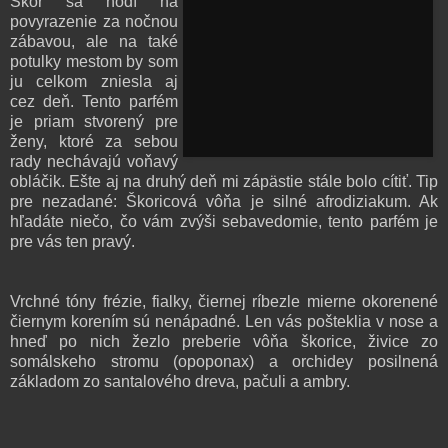
Skôr sa hodí na
povyrazenie za nočnou
zábavou, ale na také
potulky mestom by som
ju celkom zniesla aj
cez deň. Tento parfém
je priam stvorený pre
ženy, ktoré za sebou
rady nechávajú voňavý
obláčik. Ešte aj na druhý deň mi zápästie stále bolo cítiť. Tip
pre nezadané: Škoricová vôňa je silné afrodiziakum. Ak
hľadáte niečo, čo vám zvýši sebavedomie, tento parfém je
pre vás ten pravý.
Vrchné tóny frézie, fialky, čiernej ríbezle mierne okorenené
čiernym korením sú nenápadné. Len vás pošteklia v nose a
hneď po nich žezlo preberie vôňa škorice, živice zo
somálskeho stromu (opoponax) a orchidey posilnená
základom zo santalového dreva, pačuli a ambry.