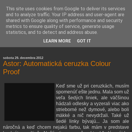
This site uses cookies from Google to deliver its services
and to analyze traffic. Your IP address and user-agent are
shared with Google along with performance and security
metrics to ensure quality of service, generate usage
statistics, and to detect and address abuse.
Farmaceutická laborantka hodnotí zloženie kozmetiky,
LEARN MORE
GOT IT
rozoberá témy o zdraví, živote a všetko možné.
sobota 29. decembra 2012
Astor: Automatická ceruzka Colour
Proof
Keď sme už pri ceruzkách, musím
spomenúť ešte jednu. Mala som už
veľa šedých liniek, ale väčšinou
hádzali odlesky a vyzerali viac ako
strieborné než dymové, alebo boli
mäkké a nič nevydržali. Také už
šedé linky bývajú... Ja som ale
náročná a keď chcem nejakú farbu, tak mám v predstave