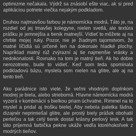
optimizme nečakala. Výdrž sa znásobí ešte viac, ak si pred
aplikáciou potriete viečka nejakým podkladom.
Druhou najtmavšou farbou je námornícka modrá. Táto je, na
rozdiel od jej tmavšej kolegyne, nielen svetlá, ale textúra
prášku je jemnejšia a tienik matnejší. Vidieť to môžete aj na
chrbte mojej ruky. Pozor, nie je žiadnym tajomstvom, že
matné líčidlá sú určené len na dokonale hladké plochy.
Napríklad matný rúž zvýrazní aj tie najmenšie vrásky a
nedokonalosti. Rovnako na tom je matný tieň. Ak ho dobre
nerozotriete, bude to vidieť. Keď som teda spomínala
podkladovú bázu, myslela som nielen na glitre, ale aj na
tento tieň.
Ako parádnice isto viete, že veľmi vhodným doplnkom
modrej je biela, alebo strieborná. Hlavne námornícka modrá
vyzerá v kombinácii s bielkou priam úchvatne. Rimmel na to
myslel a pridal aj trošku bielej. Aby nebola paletka fádna,
dizajnér neprimiešal glitre, ale prostý biely prášok obohatil
perleťou a tak celý tienik dostal krásny perlový lesk. A tak
táto príjemná farbička pekne ukáže vedľa ktoréhokoľvek z
modrých tieňov.