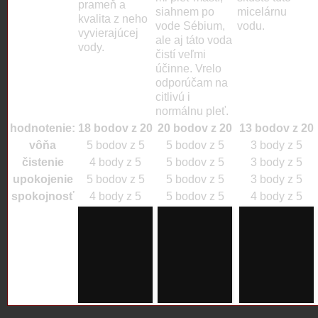
prameň a
siahnem po
micelárnu
kvalita z neho
vode Sébium,
vodu.
vyvierajúcej
ale aj táto voda
medzera
vody.
čistí veľmi
medzera
medzera
účinne. Vrelo
odporúčam na
citlivú i
normálnu pleť.
hodnotenie:
18 bodov z 20
20 bodov z 20
13 bodov z 20
vôňa
5 bodov z 5
5 bodov z 5
3 body z 5
čistenie
4 body z 5
5 bodov z 5
3 body z 5
upokojenie
5 bodov z 5
5 bodov z 5
3 body z 5
spokojnosť
4 body z 5
5 bodov z 5
4 body z 5
logo