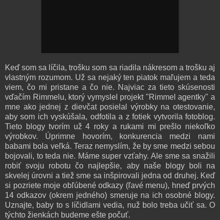
Keď som sa líčila, trošku som sa riadila nákresom a trošku aj
vlastným rozumom. Už sa nejaký ten piatok maľujem a teda
viem, čo mi pristane a čo nie. Najviac za tieto skúsenosti
vďačím Rimmelu, ktorý vymyslel projekt "Rimmel agentky" a
mne ako jednej z dievčat posielal výrobky na otestovanie,
aby som ich vyskúšala, odfotila a z fotiek vytvorila fotoblog.
Tieto blogy tvorím už 4 roky a rukami mi prešlo niekoľko
výrobkov. Úprimne hovorím, konkurencia medzi nami
babami bola veľká. Teraz nemyslím, že by sme medzi sebou
bojovali, to teda nie. Máme super vzťahy. Ale sme sa snažili
robiť svoju robotu čo najlepšie, aby naše blogy boli na
skvelej úrovni a tiež sme sa inšpirovali jedna od druhej. Keď
si pozriete moje obľúbené odkazy (ľavé menu), hneď prvých
14 odkazov (okrem jedného) smeruje na ich osobné blogy.
Uznajte, baby to s líčidlami vedia, nuž bolo treba učiť sa. O
týchto žienkách budeme ešte počuť.