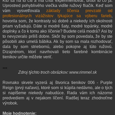
Kto sa na to cíti a má chuť experimentovať, urobí to čo ja.
Uprostred pohyblivého viečka vidíte ružový fliačik. Keď som
vám vysvetľovala
základy líčenia prevzaté od
profesionálnych vizážistov týkajúce sa výberu farieb
,
hovorila som, že kontrasty sú dobré a niekedy ich okolnosti
priam vyžadujú. Dáte si modré šaty, modré topánky, modré
doplnky a čo k tomu ako líčenie? Budete celá modrá? Asi by
to nevyzeralo príliš dobre. Skôr by som povedala, že by ste
pôsobili ako umelá bábika. Ak by som sa mala rozhodovať,
dala by som striebornú, alebo pokojne aj túto ružovú.
Dizajnérom, ktorí navrhovali tieto farebné kombinácie
tienikov určite môžete veriť.
Zdroj týchto troch obrázkov: www.rimmel.sk
Rovnako skvele vyzerá aj štvorica tienikov 006 - Purple
Reign (prvý naľavo), ktoré som si kúpila nedávno, ale o tých
si napíšeme niekedy nabudúce. Rada vám ich názorne
predvediem aj v nejakom líčení. Radšej teraz zhodnoťme
výrobok.
Moje hodnotenie: