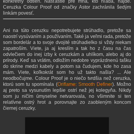
konkrétny odtieň. Našťastie pre mňa, kto hľadá, nájde.
Ceruzka Colour Proof od značky Astor zachránila šedým
linkám povesť.
Ani na túto ceruzku nepotrebujete strúhadlo, pretože sa
naostrí vysúvaním a používaním. Také ja veľmi rada, pretože
som bordelár a to svoje dvojité strúhadielko si vždy niekam
zapatroším. Viete, ja aj kreslím a tak ho z času na čas
odvlečiem do inej izby k ceruzkám a uhlíkom, alebo aj do
prírody. Keď sa vrátim, odložím nedobre vyprázdnenú tašku
do skrine medzi kabely a potom sa čudujem, kde ho zasa
mám. Viete, koľkokrát som ho už takto našla? ... Ale
neodbočujme. Colour Proof je o niečo tvrdšia než ceruzka,
ktorú som tu spomínala (
Oriflame: Smooth Definer
). Možno
aj preto sa vysunutím lepšie ostrí než jej kolegyňa. Nikdy
som ju ničím úmyselne netvarovala, no všimnite si ten
relatívne ostrý hrot a porovnajte zo zaobleným koncom
čiernej ceruzky.