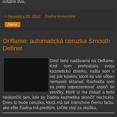
ostatné dva.
o
decembra 28, 2012
Žiadne komentáre:
Zdieľať
Oriflame: automatická ceruzka Smooth
Definer
Dosť bolo nadávania na Oriflame.
Keď som prehrabala svoju
kozmetickú zbierku, našla som v
nej pár kúskov, ktoré by vás vôbec
nemuseli sklamať. Rozhodla som
sa preto odprezentovať aspoň tie
vecičky, ktoré si ma získali a teda
neskončili tam, kde by žiadna kozmetika skončiť nechcela.
Dnes to bude ceruzka, ktorá má tak intenzívne čiernu farbu,
ako ešte žiadna iná predtým. Určite stojí za skúšku.