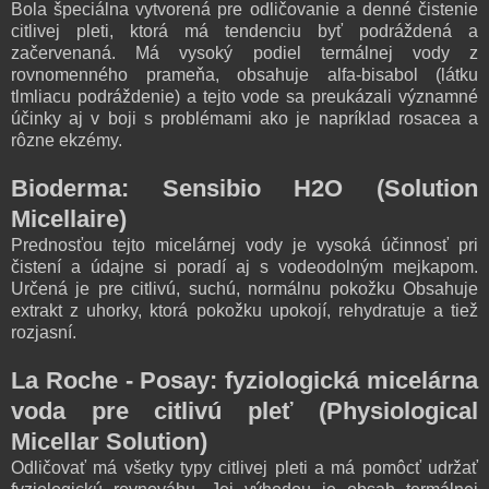
Bola špeciálna vytvorená pre odličovanie a denné čistenie
citlivej pleti, ktorá má tendenciu byť podráždená a
začervenaná. Má vysoký podiel termálnej vody z
rovnomenného prameňa, obsahuje alfa-bisabol (látku
tlmliacu podráždenie) a tejto vode sa preukázali významné
účinky aj v boji s problémami ako je napríklad rosacea a
rôzne ekzémy.
Bioderma: Sensibio H2O (Solution
Micellaire)
Prednosťou tejto micelárnej vody je vysoká účinnosť pri
čistení a údajne si poradí aj s vodeodolným mejkapom.
Určená je pre citlivú, suchú, normálnu pokožku Obsahuje
extrakt z uhorky, ktorá pokožku upokojí, rehydratuje a tiež
rozjasní.
La Roche - Posay:
fyziologická micelárna
voda pre citlivú pleť
(Physiological
Micellar Solution)
Odličovať má všetky typy citlivej pleti a má pomôcť udržať