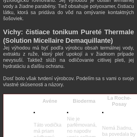
fyziologickú rovnováhu. Jej výhodou je obsah termálnej
vody a žiadne parabény. Tiež obsahuje polyoxamer, čistiacu
látku, ktorá sa pridáva do vôd na omývanie kontaktných
šošoviek.
Vichy: čistiace tonikum Pureté Thermale
(Solution Micellaire Demaquillante)
Jej výhodou má byť podľa výrobcu obsah termálnej vody,
extraktu z ruže, ktorý pleť upokojí a v žiadnom prípade
nevysuší. Taktiež slúži na odličovanie citlivej pleti, jej
hydratáciu a ďalšiu ochranu.
Dosť bolo však tvrdení výrobcov. Podelím sa s vami o svoje
vlastné skúsenosti a názory.
La Roche-
obrázok
Avéne
Bioderma
Posay
obrázok
Nie je
Táto vodička
parfémovaná,
Nemá žiadnu,
má priam
no napodiv
ba povedala by