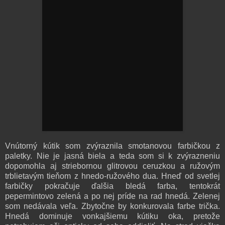
Vnútorný kútik som zvýraznila smotanovou farbičkou z
paletky. Nie je jasná biela a teda som si k zvýrazneniu
dopomohla aj striebornou glitrovou ceruzkou a ružovým
trblietavým tieňom z hnedo-ružového dua. Hneď od svetlej
farbičky pokračuje ďalšia bledá farba, tentokrát
pepermintovo zelená a po nej príde na rad hnedá. Zelenej
som nedávala veľa. Zbytočne by konkurovala farbe trička.
Hnedá dominuje vonkajšiemu kútiku oka, pretože