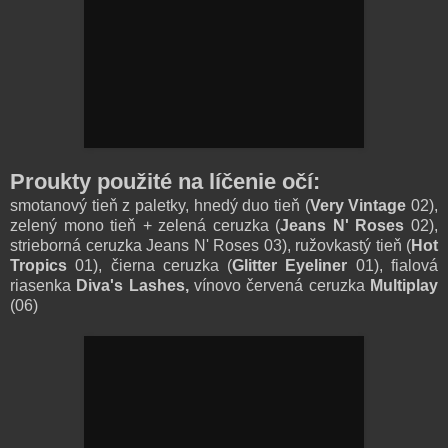
Proukty použité na líčenie očí:
smotanový tieň z paletky, hnedý duo tieň (
Very Vintage
02),
zelený mono tieň + zelená ceruzka (
Jeans N' Roses
02),
strieborná ceruzka Jeans N' Roses 03), ružovkastý tieň (
Hot
Tropics
01), čierna ceruzka (
Glitter Eyeliner
01), fialová
riasenka
Diva's Lashes,
vínovo červená ceruzka
Multiplay
(06)