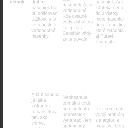
účinok
druhmi
riaseniek. Ani
riaseniek. Aj tie
riaseniek boli
zďaleka nedá
vodeodolné.
pri odličovaní
dolu všetky
Kde ostatné
ťažkosti a to
moje riasenky,
vody zlyhali na
veru nešlo o
dokoca ani tie,
celej čiare,
vodeodolné
ktoré zvládala
Sensibio vždy
riasenky.
aj Pureté
zafungovala.
medzera
Thermale.
medzera
medzera
medzera
medzera
Alfa-bisabolol
Neobsahuje
je látka
termálnu vodu,
získaná z
no mne tento
Raz som mala
rumančeka a
nedostatok
veľký problém
ten, ako
vynahradil ten
s alergiou a
vieme,
spomínaný
moja tvár bola