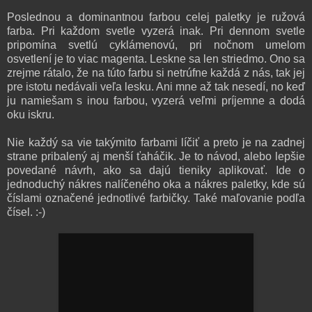
Poslednou a dominantnou farbou celej paletky je ružová
farba. Pri každom svetle vyzerá inak. Pri dennom svetle
pripomína svetlú cyklámenovú, pri nočnom umelom
osvetlení je to viac magenta. Leskne sa len striedmo. Ono sa
zrejme rátalo, že na túto farbu si netrúfne každá z nás, tak jej
pre istotu nedávali veľa lesku. Ani mne až tak nesedí, no keď
ju namiešam s inou farbou, vyzerá veľmi príjemne a dodá
oku iskru.
Nie každý sa vie takýmito farbami líčiť a preto je na zadnej
strane pribalený aj menší ťaháčik. Je to návod, alebo lepšie
povedané návrh, ako sa dajú tieniky aplikovať. Ide o
jednoduchý nákres nalíčeného oka a nákres paletky, kde sú
číslami označené jednotlivé farbičky. Také maľovanie podľa
čísel. :-)