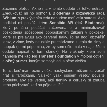
Začnime pleťou. Akné ma v tomto období už toľko netrápi.
Zredukovať mi ho pomohla
Bioderma
a kozmetická rada
Sébium
, s prekrývaním teda nebudem mať veľa starostí. Ako
podklad mi poslúži krém
Sensibio AR (tiež Bioderma)
,
ktorý pomáha potláčať začervenanie a minimalizovať
poškodenia spôsobené popraskanými žilkami v pokožke,
ktoré sa prejavujú ako červené fľaky. To sa hodí obzvlášť
teraz, v zime, kedy neustále prechádzame z tepla do zimy a
naopak (to mi pripomína, že by som ešte mala v najbližšom
období napísať o tom článok). Na viaknutý krém som
naniesla mejkap
No Transfer Foundation
v mojom odtieni
a
očný primer
, ktorým som vyhladila očné viečka.
Teraz, keď mám očné viečka nachystané, môžem sa začať
hrať s farbičkami. Najskôr však spíšem všetky použité
produkty, aby ste vedeli, aké tieniky a ceruzky si zhruba
treba prichystať, keď sa pôjdete líčiť.