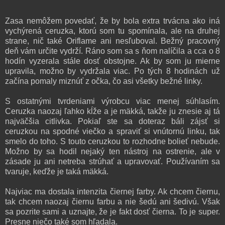
Zasa nemôžem povedať, že by bola extra trvácna ako iná
vychýrená ceruzka, ktorú som tu spomínala, ale na druhej
strane, nič také Oriflame ani nesľuboval. Bežný pracovný
deň vám určite vydrží. Ráno som sa s ňom nalíčila a cca o 8
hodín vyzerala stále dosť obstojne. Ak by som ju mierne
upravila, možno by vydržala viac. Po tých 8 hodinách už
začína pomaly miznúť z očka, čo asi všetky bežné linky.
S ostatnými tvrdeniami výrobcu viac menej súhlasím.
Ceruzka naozaj ľahko kĺže a je mäkká, takže ju znesie aj tá
najväčšia citlivka. Pokiaľ ste sa doteraz báli zájsť si
ceruzkou na spodné viečko a spraviť si vnútornú linku, tak
smelo do toho. S touto ceruzkou to rozhodne bolieť nebude.
Možno by sa hodil nejaký ten nástroj na ostrenie, ale v
zásade ju ani netreba strúhať a upravovať. Používaním sa
tvaruje, keďže je taká mäkká.
Najviac ma dostala intenzita čiernej farby. Ak chcem čiernu,
tak chcem naozaj čiernu farbu a nie šedú ani šedivú. Však
sa pozrite sami a uznajte, že je fakt dosť čierna. To je super.
Presne niečo také som hľadala.