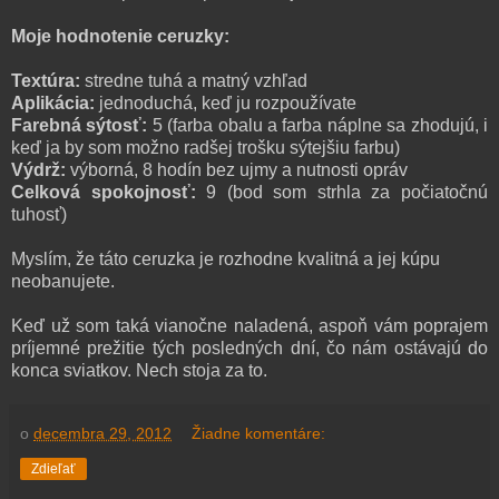
Moje hodnotenie ceruzky:
Textúra:
stredne tuhá a matný vzhľad
Aplikácia:
jednoduchá, keď ju rozpoužívate
Farebná sýtosť:
5 (farba obalu a farba náplne sa zhodujú, i
keď ja by som možno radšej trošku sýtejšiu farbu)
Výdrž:
výborná, 8 hodín bez ujmy a nutnosti opráv
Celková spokojnosť:
9 (bod som strhla za počiatočnú
tuhosť)
Myslím, že táto ceruzka je rozhodne kvalitná a jej kúpu
neobanujete.
Keď už som taká vianočne naladená, aspoň vám poprajem
príjemné prežitie tých posledných dní, čo nám ostávajú do
konca sviatkov. Nech stoja za to.
o
decembra 29, 2012
Žiadne komentáre:
Zdieľať