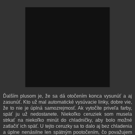
Ďalším plusom je, že sa dá otočením konca vysunúť a aj
zasunúť. Kto už mal automatické vysúvacie linky, dobre vie,
že to nie je úplná samozrejmosť. Ak vytočíte priveľa farby,
späť ju už nedostanete. Niekoľko ceruziek som musela
strkať na niekoľko minút do chladničky, aby bolo možné
zatlačiť ich späť. U tejto ceruzky sa to dalo aj bez chladenia
a úplne nenásilne len spätným pootočením, čo považujem