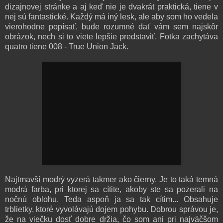
dizajnovej stránke a aj keď nie je dvakrát praktická, tiene v
nej sú fantastické. Každý má iný lesk, ale aby som ho vedela
vierohodne popísať, bude rozumné dať vám sem najskôr
obrázok, nech si to viete lepšie predstaviť. Fotka zachytáva
quatro tiene 008 - True Union Jack.
Najtmavší modrý vyzerá takmer ako čierny. Je to taká temná
modrá farba, pri ktorej sa cítite, akoby ste sa pozerali na
nočnú oblohu. Teda aspoň ja sa tak cítim... Obsahuje
trblietky, ktoré vyvolávajú dojem pohybu. Dobrou správou je,
že na viečku dosť dobre držia, čo som ani pri najväčšom