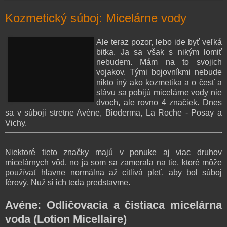
Kozmetický súboj: Micelárne vody
Ale teraz pozor, lebo ide byť veľká
bitka. Ja sa však s nikým lomiť
nebudem. Mám na to svojich
vojakov. Tými bojovníkmi nebude
nikto iný ako kozmetika a o česť a
slávu sa pobijú micelárne vody nie
dvoch, ale rovno 4 značiek. Dnes
sa v súboji stretne Avéne, Bioderma, La Roche - Posay a
Vichy.
Niektoré tieto značky majú v ponuke aj viac druhov
micelárnych vôd, no ja som sa zamerala na tie, ktoré môže
používať hlavne normálna až citlivá pleť, aby bol súboj
férový. Nuž si ich teda predstavme.
Avéne: Odličovacia a čistiaca micelárna
voda (Lotion Micellaire)