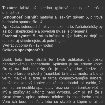
Textúra:
ľahká až stredná (glitrové tieniky sú trošku
drsnejšie)
Schopnosť priľnúť:
matným a lesklým dávam 5, glitrové
hodnotím opatrnejšie - 4.
Aplikácia:
jednoduchá, ak viete, ako na to. Začiatočníčky by
asi boli skeptickejšie a povedali by, že je priemerná.
Farebná sýtosť:
5 - sú to krásne a sýte farby, no dajú sa
naniesť aj striedmejšie, ak potrebujete
Výdrž:
výborná (9 - 12> hodín)
Celková spokojnosť:
9
Bodík tieto tiene stratili len kvôli aplikátoru a trošku
nepraktickému usporiadaniu. Aplikátor je na jednom konci
široký na druhom úzky, čo je chvályhodné, keďže sú
niektoré farebné plochy (napríklad tá tmavá modrá a biela)
veľmi maličké a teda sa farba komplikovanejšie naberá.
Lenže molitanový koniec aplikátora odpadol tak rýchlo, že
som sa ani nestihla spamätať. Teraz som do tienikov vložila
iný a uzučký aplikátor z iného výrobku. Som si istá, že s
týmto tiene v úplnej pohode miniem do posledného zrnka.
Veru ich budem míňať, lebo sú skvelé a kúpim si aj tie