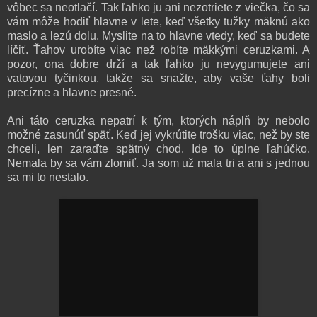
vôbec sa neotlačí. Tak ľahko ju ani nezotriete z viečka, čo sa
vám môže hodiť hlavne v lete, keď všetky tužky mäknú ako
maslo a lezú dolu. Myslite na to hlavne vtedy, keď sa budete
líčiť. Ťahov urobíte viac než robíte mäkkými ceruzkami. A
pozor, ona dobre drží a tak ľahko ju nevygumujete ani
vatovou tyčinkou, takže sa snažte, aby vaše ťahy boli
precízne a hlavne presné.
Ani táto ceruzka nepatrí k tým, ktorých náplň by nebolo
možné zasunúť späť. Keď jej vykrútite trošku viac, než by ste
chceli, len zaraďte spätný chod. Ide to úplne ľahúčko.
Nemala by sa vám zlomiť. Ja som už mala tri a ani s jednou
sa mi to nestalo.