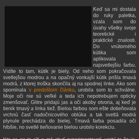
Keď sa mi dostala
do ruky paletka,
vzala som do
úvahy všetky svoje
teoretické i
praktické znalosti.
Do vnútorného
kútika som
aplikovala
najsvetlejšiu farbu.
Vidíte to tam, kútik je biely. Od neho som pokračovala
svetlejšou modrou a na opačný vonkajší kútik prišla tmavá
modrá, z ktorej troška skončila aj na spodnej linke. Ako som
spomínala
v predošlom článku
, urobila som to schválne.
Moje oči nie sú veľké a teda ich nepotrebujem opticky
zmenšovať. Glitre pridajú jas a oči akoby otvoria, aj keď je
tienik tmavý a linka tiež. Bielou farbou som ešte dotieňovala
vrchnú časť nadočnicového oblúka a tak svetlá modrá
plynule prechádza do bielej. Tmavá farba posadila oči
hlbšie, no svetlé tieňovanie bielou urobilo korekciu.