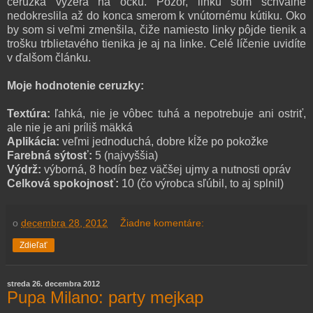
ceruzka vyzerá na očku. Pozor, linku som schválne
nedokreslila až do konca smerom k vnútornému kútiku. Oko
by som si veľmi zmenšila, čiže namiesto linky pôjde tienik a
trošku trblietavého tienika je aj na linke. Celé líčenie uvidíte
v ďalšom článku.
Moje hodnotenie ceruzky:
Textúra:
ľahká, nie je vôbec tuhá a nepotrebuje ani ostriť,
ale nie je ani príliš mäkká
Aplikácia:
veľmi jednoduchá, dobre kĺže po pokožke
Farebná sýtosť:
5 (najvyššia)
Výdrž:
výborná, 8 hodín bez väčšej ujmy a nutnosti opráv
Celková spokojnosť:
10 (čo výrobca sľúbil, to aj splnil)
o
decembra 28, 2012
Žiadne komentáre:
Zdieľať
streda 26. decembra 2012
Pupa Milano: party mejkap