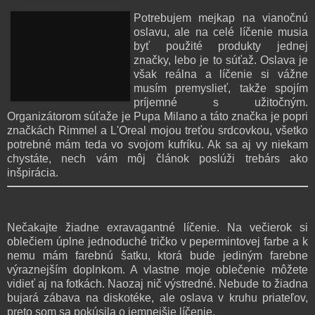
Potrebujem mejkap na vianočnú
oslavu, ale na celé líčenie musia
byť použité produkty jednej
značky, lebo je to súťaž. Oslava je
však reálna a líčenie si vážne
musím premyslieť, takže spojím
príjemné s užitočným.
Organizátorom súťaže je Pupa Milano a táto značka je popri
značkách Rimmel a L'Oreal mojou treťou srdcovkou, všetko
potrebné mám teda vo svojom kufríku. Ak sa aj vy niekam
chystáte, nech vám môj článok poslúži trebárs ako
inšpirácia.
Nečakajte žiadne exravagantné líčenie. Na večierok si
oblečiem úplne jednoduché tričko v pepermintovej farbe a k
nemu mám farebnú šatku, ktorá bude jediným farebne
výraznejším doplnkom. A vlastne moje oblečenie môžete
vidieť aj na fotkách. Naozaj nič výstredné. Nebude to žiadna
bujará zábava na diskotéke, ale oslava v kruhu priateľov,
preto som sa pokúsila o jemnejšie líčenie.