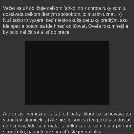
Večer sa už odličuje celkom ľahko, no z chrbta ruky som ju
dostávala celkom drsným spôsobom, to musím uznať. :-)
Nuž takto to vyzerá, keď niekto skúša ceruzky predtým, ako
ide spať a potom sa ide hneď odličovať. Oveľa rozumnejšie
by bolo nalíčiť sa a ísť do práce.
Ale to asi nemožno čakať od baby, ktorá sa schováva za
vianočný stromček. ;-) Ale nie, to som sa len pokúšala dostať
do skrinky, kde som mala kabelku a ako som stála pri tom
stromčeku, napadlo mi spraviť ešte jednu fotku.