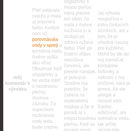
oligoprvky s
mojou pleťou
Pleť ostávala
robia presne
Jej výhoda
svieža a mala
ten efekt, čo
nespočíva v
aj príjemnú
voda z Avéne -
extra čistiacich
farbu. Kedysi
rozžiaria ju a
účinkoch, ale v
som už
dodajú jej
tom, že je
porovnávala
zdravú ružovú
vhodná naozaj
vody v spreji
a
farbu. Pleť po
pre každého.
termálna voda
čistení vôbec
Mohli by ste do
Avéne vyšla
neostáva
nej namáčať
ako víťaz.
červená, ale
kontaktné
Obsahuje totiž
presne naopak,
šošovky a
oligoprvky a
môj
je pokojná.
nebudú z nej
tie vedia robiť
komentár k
Strašne ma
zničené, taká je
s nezdravou
výrobku
potešilo, že
jemná. Ak ste
pleťou
zaberá na
alergik a
doslova
vodeodolný
nesedí vám
zázraky. Za
mejkap a že si
žiadny
úspechom
poradí aj s
odličovač, ani
midelárnej
mojou mastnou
normálna voda,
vody teda
pleťou. Keď sa
tak určite
bude zrejme
mi pleť mastí,
skúste túto