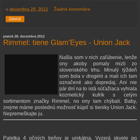
o
decembra 29, 2012
Žiadne komentáre:
Zdieľať
piatok 28. decembra 2012
Rimmel: tiene Glam'Eyes - Union Jack
Našla som v nich zaľúbenie, lenže
ony akoby pomaly mizli zo
slovenského trhu. Minulý týždeň
som bola v drogérii a mali ich tam
označené ako dopredaj. Ani nie
pár dní na to istá súťažiaca vyhrala
kozmetický kufrík s celým
sortimentom značky Rimmel, no ony tam chýbali. Baby,
zrejme máme poslednú možnosť kúpiť si tieniky Union Jack.
Nepremeškajte ju.
Paletka 4 očných tieňov je unikátna. Vyzerá skvele po