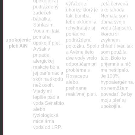
upokojojí aj
výťažok z
celá červená
podráždený
uhorky, ktorý je
ako jahoda.
zadoček
fakt bomba,
Nemala som
bábätka.
lebo ukľudní a
doma svoju
Súhlasím.
rehydratuje aj
vodu (Jarisch),
Voda mi fakt
poriadne
ktorou si
pomáha
upokojenie
podráždenú
zvyknem
upokojiť pleť.
pleti A/N
pokožku. Spolu
chladiť tvár, tak
Avšak v
a Avéne tieto
som použila
prípade
dve vody vrelo
túto. Bolo to
alergickej
odporúčam pri
príjemné a nič
reakcie bola
probléme s
ma neštípalo.
jej parfemácia
Rosaceou
Je 100%
skôr na škodu
alebo
hypoalergénna,
než osoh.
prehnane
no nemôžem
Vtedy mi
reakívnej pleti.
povedať, že by
lepšie padla
medzera
moju pleť aj
voda Sensibio
medzera
upokojila.
alebo
fyziologická
medzera
micelárna
voda od LRP.