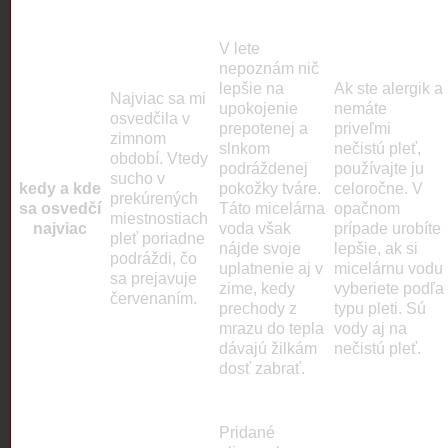
V lete
nepoznám nič
lepšie na
Ak ste alergik a
Najviac sa mi
upokojenie
nemáte
osvedčila v
prepotenej a
priveľmi
zimnom
slnkom
nečistú pleť,
období. Vtedy
podráždenej
používajte ju
sucho v
kedy a kde
pokožky tváre.
celoročne. V
prekúrených
sa osvedčí
Táto micelárna
opačnom
miestnostiach
najviac
voda však
prípade urobíte
pleť poriadne
nájde svoje
lepšie, ak si
podráždi, čo
uplatnenie aj v
micelárnu vodu
sa prejavuje
zime, kedy
vyberiete podľa
červenaním.
prechody z
typu pleti. Sú
medzera
mrazu do tepla
vody aj na
dávajú žilkám
nečistú pleť.
dosť zabrať.
Pridané