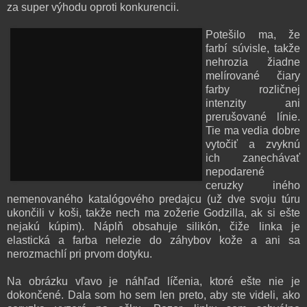
za super výhodu oproti konkurencii.
Potešilo ma, že
farbí súvisle, takže
nehrozia žiadne
melírované čiary
farby rozličnej
intenzity ani
prerušované línie.
Tie ma vedia dobre
vytočiť a zvyknú
ich zanechávať
nepodarené
ceruzky iného
nemenovaného katalógového predajcu (už dve svoju túru
ukončili v koši, takže nech ma zožerie Godzilla, ak si ešte
nejakú kúpim). Náplň obsahuje silikón, čiže linka je
elastická a farba nelezie do záhybov kože a ani sa
nerozmachlí pri prvom dotyku.
Na obrázku vľavo je náhľad líčenia, ktoré ešte nie je
dokončené. Dala som ho sem len preto, aby ste videli, ako