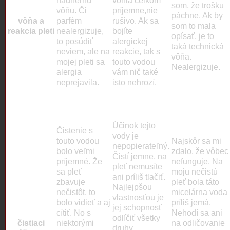
nádhernú
vonia celkom
som, že trošku
vôňu. Či
príjemne,nie
páchne. Ak by
vôňa a
parfém
rušivo. Ak sa
som to mala
reakcia pleti
nealergizuje,
bojíte
opísať, je to
to posúdiť
alergickej
taká technická
neviem, ale na
reakcie, tak s
vôňa.
mojej pleti sa
touto vodou
Nealergizuje.
alergia
vám nič také
neprejavila.
isto nehrozí.
Účinok tejto
Čistenie s
vody je
touto vodou
Najskôr sa mi
nepopierateľný.
bolo veľmi
zdalo, že vôbec
Čistí jemne, na
príjemné. Že
nefunguje. Na
pleť nemusíte
sa pleť
moju nečistú
ani príliš tlačiť.
zbavuje
pleť bola táto
Najlejpšou
nečistôt, to
micelárna voda
vlastnosťou je
bolo vidieť a aj
príliš jemá.
jej schopnosť
cítiť. No s
Nehodí sa ani
odlíčiť všetky
čistiaci
niektorými
na odličovanie
druhy