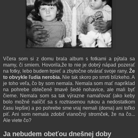
Včera som si z domu brala album s fotkami a pýtala sa
mamy, či smiem. Hovorila,že to nie je dobrý nápad pozerať
na fotky, lebo budem trpieť a zbytočne otvárať svoje rany.
Že
to obvykle ľudia nerobia.
Nie tak skoro po smrti blízkeho. A
je toho veľa, čo by som nemala. Nemala som mať napríklad
na pohrebe oblečené tmavé šedé nohavice, ale mali byť
čierne. Nemala som sa tak výrazne namaľovať (ako keby
bolo možné nalíčiť sa s roztrasenou rukou a nedostatkom
času lepšie) a po pohrebe sme vraj nemali (doma) ani toľko
piť. Ani som nemala zdobiť vianočný stromček, že na čo...
Ale viete čo?
Ja nebudem obeťou dnešnej doby