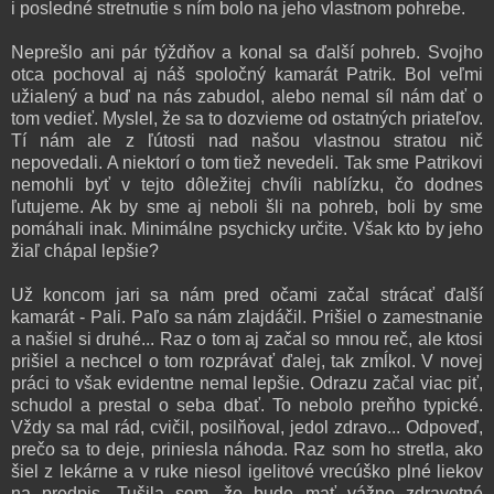
i posledné stretnutie s ním bolo na jeho vlastnom pohrebe.
Neprešlo ani pár týždňov a konal sa ďalší pohreb. Svojho
otca pochoval aj náš spoločný kamarát Patrik. Bol veľmi
užialený a buď na nás zabudol, alebo nemal síl nám dať o
tom vedieť. Myslel, že sa to dozvieme od ostatných priateľov.
Tí nám ale z ľútosti nad našou vlastnou stratou nič
nepovedali. A niektorí o tom tiež nevedeli. Tak sme Patrikovi
nemohli byť v tejto dôležitej chvíli nablízku, čo dodnes
ľutujeme. Ak by sme aj neboli šli na pohreb, boli by sme
pomáhali inak. Minimálne psychicky určite. Však kto by jeho
žiaľ chápal lepšie?
Už koncom jari sa nám pred očami začal strácať ďalší
kamarát - Pali. Paľo sa nám zlajdáčil. Prišiel o zamestnanie
a našiel si druhé... Raz o tom aj začal so mnou reč, ale ktosi
prišiel a nechcel o tom rozprávať ďalej, tak zmĺkol. V novej
práci to však evidentne nemal lepšie. Odrazu začal viac piť,
schudol a prestal o seba dbať. To nebolo preňho typické.
Vždy sa mal rád, cvičil, posilňoval, jedol zdravo... Odpoveď,
prečo sa to deje, priniesla náhoda. Raz som ho stretla, ako
šiel z lekárne a v ruke niesol igelitové vrecúško plné liekov
na predpis. Tušila som, že bude mať vážne zdravotné