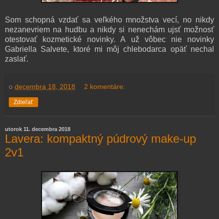
Som schopná vzdať sa veľkého množstva vecí, no nikdy
nezanevriem na hudbu a nikdy si nenechám ujsť možnosť
otestovať kozmetické novinky. A už vôbec nie novinky
Gabriella Salvete, ktoré mi môj chlebodarca opäť nechal
zaslať.
o
decembra 18, 2018
2 komentáre:
Zdieľať
utorok 11. decembra 2018
Lavera: kompaktný púdrový make-up
2v1