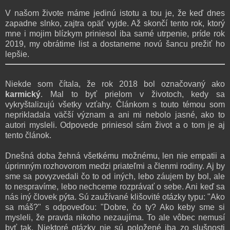
V našom živote máme jedinú istotu a tou je, že keď dnes
zapadne slnko, zajtra opäť vyjde. Až skončí tento rok, ktorý
mne i mojim blízkym priniesol iba samé utrpenie, príde rok
2019, my obrátime list a dostaneme novú šancu prežiť ho
lepšie.
Niekde som čítala, že rok 2018 bol označovaný ako
karmický
. Mal to byť prielom v životoch, kedy sa
vykryštalizujú všetky vzťahy. Článkom s touto témou som
neprikladala väčší význam a ani mi nebolo jasné, ako to
autori mysleli. Odpovede priniesol sám život a o tom je aj
tento článok.
Dnešná doba žehná všetkému možnému, len nie empatii a
úprimným rozhovorom medzi priateľmi a členmi rodiny. Aj by
sme sa povyzvedali čo to od iných, lebo záujem by bol, ale
to nespravíme, lebo nechceme rozprávať o sebe. Ani keď sa
nás iný človek pýta. Sú zaužívané klišovité otázky typu: "Ako
sa máš?" s odpoveďou: "Dobre, čo ty? Ako keby sme si
mysleli, že pravda nikoho nezaujíma. To ale vôbec nemusí
byť tak. Niektoré otázky nie sú položené iba zo slušnosti