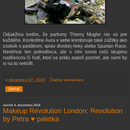
Odjakživa tvrdím, že parfumy Thierry Mugler nie sú pre
každého. Konkrétne Aura v sebe kombinuje také zážitky ako
zoskok s padákom, splav divokej rieky alebo Spartan Race.
Nestrhne len jednotlivca, ale s ním rovno celú skupinu
nadšencov či ľudí, ktorí sa prídu aspoň pozrieť, ale sami by
si na to netrúfli.
o
decembra 07, 2018
Žiadne komentáre:
Zdieľať
utorok 4. decembra 2018
Makeup Revolution London: Revolution
by Petra ♥ paletka