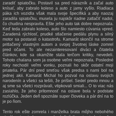
zaradiť spiatočku. Postavil sa pred nárazník a začal auto
knísať, aby zabralo koleso a auto z jamy vyšlo. Riadiaca
páka ich vozidla však mala svoje špecifiká a aby naozaj
zaradila spiatočku, musela ju najskôr riadne zatlačiť nadol,
čo chudina nespravila. Ešte jeho auto tak dobre nepoznala.
Keď teda zabralo koleso, auto šlo namiesto cúvania vpred.
Zaradená rýchlosť, prudké stlačenie pedálu plynu a silný
motor sa postarali o katastrofu. Kamarát skončil na strome
pritlačený vlastným autom a svojej životnej láske zomrel
pred očami. To ale nezainteresovaní diváci a čitatelia
článkov, kde sa okamžite stala terčom kritiky, nevedeli.
Tohoto chalana som ja osobne veľmi nepoznala. Posledné
roky nechodil veľmi vonku, poznali ho skôr ostatní moji
priatelia. Pár dní pred smrťou však predsa s nami bol na
jednej akii. Kamarát Michal ho pozval na oslavu svojich
narodenín a všetci sa tešili, že prišiel. Sedel predo mnou a
aj sme sa všetci rozprávali, vtipkovali smiali... O to viac nás
zasiahlo, že jeho prítomnosť na oslave bola v podstate
rozlúčka. Jeden deň spoznáte super človeka a pár dní na to
je po ňom.
Tento rok ešte zomrela i manželka brata môjho nebohého