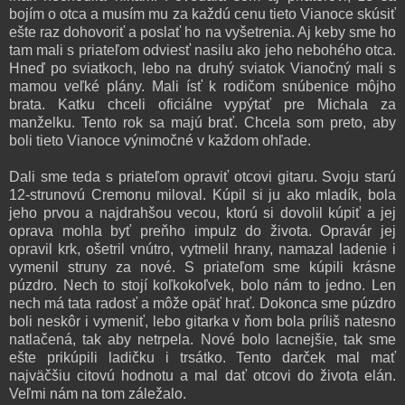
bojím o otca a musím mu za každú cenu tieto Vianoce skúsiť
ešte raz dohovoriť a poslať ho na vyšetrenia. Aj keby sme ho
tam mali s priateľom odviesť nasilu ako jeho nebohého otca.
Hneď po sviatkoch, lebo na druhý sviatok Vianočný mali s
mamou veľké plány. Mali ísť k rodičom snúbenice môjho
brata. Katku chceli oficiálne vypýtať pre Michala za
manželku. Tento rok sa majú brať. Chcela som preto, aby
boli tieto Vianoce výnimočné v každom ohľade.
Dali sme teda s priateľom opraviť otcovi gitaru. Svoju starú
12-strunovú Cremonu miloval. Kúpil si ju ako mladík, bola
jeho prvou a najdrahšou vecou, ktorú si dovolil kúpiť a jej
oprava mohla byť preňho impulz do života. Opravár jej
opravil krk, ošetril vnútro, vytmelil hrany, namazal ladenie i
vymenil struny za nové. S priateľom sme kúpili krásne
púzdro. Nech to stojí koľkokoľvek, bolo nám to jedno. Len
nech má tata radosť a môže opäť hrať. Dokonca sme púzdro
boli neskôr i vymeniť, lebo gitarka v ňom bola príliš natesno
natlačená, tak aby netrpela. Nové bolo lacnejšie, tak sme
ešte prikúpili ladičku i trsátko. Tento darček mal mať
najväčšiu citovú hodnotu a mal dať otcovi do života elán.
Veľmi nám na tom záležalo.