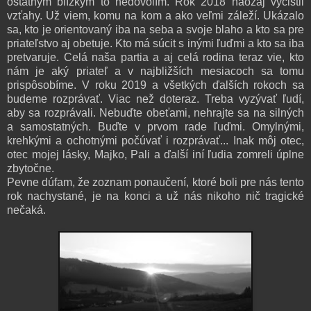
ostatným blízkym to nedovolím. Rok 2018 naozaj vyčistil
vzťahy. Už viem, komu na kom a ako veľmi záleží. Ukázalo
sa, kto je orientovaný iba na seba a svoje blaho a kto sa pre
priateľstvo aj obetuje. Kto má súcit s inými ľuďmi a kto sa iba
pretvaruje. Celá naša partia a aj celá rodina teraz vie, kto
nám je aký priateľ a v najbližších mesiacoch sa tomu
prispôsobíme. V roku 2019 a všetkých ďalších rokoch sa
budeme rozprávať. Viac než doteraz. Treba vyzývať ľudí,
aby sa rozprávali. Nebuďte obeťami, nehrajte sa na silných
a samostatných. Buďte v prvom rade ľuďmi. Omylnými,
krehkými a ochotnými počúvať i rozprávať... Inak môj otec,
otec mojej lásky, Majko, Pali a ďalší iní ľudia zomreli úplne
zbytočne.
Pevne dúfam, že zoznam ponaučení, ktoré boli pre nás tento
rok nachystané, je na konci a už nás nikoho nič tragické
nečaká.