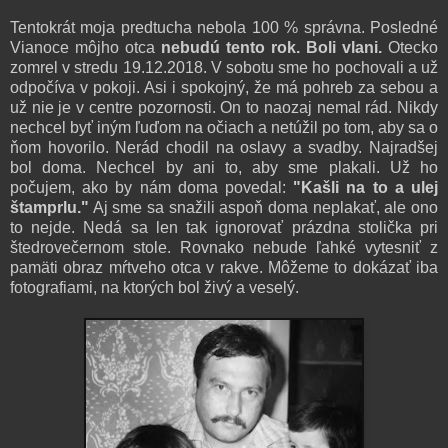
Tentokrát moja predtucha nebola 100 % správna. Posledné
Vianoce môjho otca
nebudú tento rok. Boli vlani.
Otecko
zomrel v stredu 19.12.2018. V sobotu sme ho pochovali a už
odpočíva v pokoji. Asi i spokojný, že má pohreb za sebou a
už nie je v centre pozornosti. On to naozaj nemal rád. Nikdy
nechcel byť iným ľuďom na očiach a netúžil po tom, aby sa o
ňom hovorilo. Nerád chodil na oslavy a svadby. Najradšej
bol doma. Nechcel by ani to, aby sme plakali. Už ho
počujem, ako by nám doma povedal:
"Kašli na to a ulej
štamprlu."
Aj sme sa snažili aspoň doma neplakať, ale ono
to nejde. Nedá sa len tak ignorovať prázdna stolička pri
štedrovečernom stole. Rovnako nebude ľahké vytesniť z
pamäti obraz mŕtveho otca v rakve. Môžeme to dokázať iba
fotografiami, na ktorých bol živý a veselý.