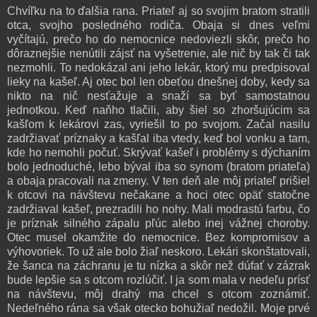
Chvíľku na to ďalšia rana. Priateľ aj so svojim bratom stratili
otca, svojho posledného rodiča. Obaja si dnes veľmi
vyčítajú, prečo ho do nemocnice nedoviezli skôr, prečo ho
dôraznejšie nenútili zájsť na vyšetrenie, ale nič by tak či tak
nezmohli. To nedokázal ani jeho lekár, ktorý mu predpisoval
lieky na kašeľ. Aj otec bol len obeťou dnešnej doby, kedy sa
nikto na nič nesťažuje a snaží sa byť samostatnou
jednotkou. Keď naňho tlačili, aby šiel so zhoršujúcim sa
kašľom k lekárovi zas, vyriešil to po svojom. Začal nasilu
zadržiavať príznaky a kašľal iba vtedy, keď bol vonku a tam,
kde ho nemohli počuť. Skrývať kašeľ i problémy s dýchaním
bolo jednoduché, lebo býval iba so synom (bratom priateľa)
a obaja pracovali na zmeny. V ten deň ale môj priateľ prišiel
k otcovi na návštevu nečakane a hoci otec opäť statočne
zadržiaval kašeľ, prezradili ho nohy. Mali modrastú farbu, čo
je príznak silného zápalu pľúc alebo inej vážnej choroby.
Otec musel okamžite do nemocnice. Bez kompromisov a
výhovoriek. To už ale bolo žiaľ neskoro. Lekári skonštatovali,
že šanca na záchranu je tu nízka a skôr než dúfať v zázrak
bude lepšie sa s otcom rozlúčiť. I ja som mala v nedeľu prísť
na návštevu, môj drahý ma chcel s otcom zoznámiť.
Nedeľného rána sa však otecko bohužiaľ nedožil. Moje prvé