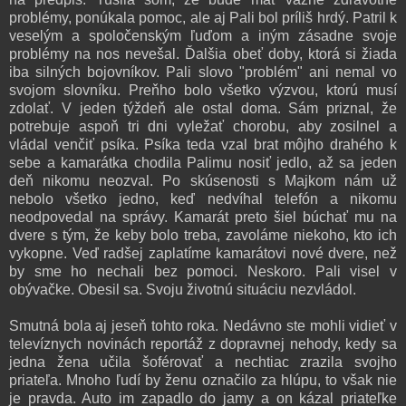
problémy, ponúkala pomoc, ale aj Pali bol príliš hrdý. Patril k
veselým a spoločenským ľuďom a iným zásadne svoje
problémy na nos nevešal. Ďalšia obeť doby, ktorá si žiada
iba silných bojovníkov. Pali slovo "problém" ani nemal vo
svojom slovníku. Preňho bolo všetko výzvou, ktorú musí
zdolať. V jeden týždeň ale ostal doma. Sám priznal, že
potrebuje aspoň tri dni vyležať chorobu, aby zosilnel a
vládal venčiť psíka. Psíka teda vzal brat môjho drahého k
sebe a kamarátka chodila Palimu nosiť jedlo, až sa jeden
deň nikomu neozval. Po skúsenosti s Majkom nám už
nebolo všetko jedno, keď nedvíhal telefón a nikomu
neodpovedal na správy. Kamarát preto šiel búchať mu na
dvere s tým, že keby bolo treba, zavoláme niekoho, kto ich
vykopne. Veď radšej zaplatíme kamarátovi nové dvere, než
by sme ho nechali bez pomoci. Neskoro. Pali visel v
obývačke. Obesil sa. Svoju životnú situáciu nezvládol.
Smutná bola aj jeseň tohto roka. Nedávno ste mohli vidieť v
televíznych novinách reportáž z dopravnej nehody, kedy sa
jedna žena učila šoférovať a nechtiac zrazila svojho
priateľa. Mnoho ľudí by ženu označilo za hlúpu, to však nie
je pravda. Auto im zapadlo do jamy a on kázal priateľke