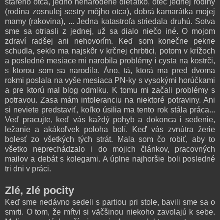
starého otca, jedno nenarodené dieťatko, otec jednej rodiny
(rodina zosnulej sestry môjho otca), dobrá kamarátka mojej
mamy (rakovina), ... Jedna katastrofa striedala druhú. Sotva
sme sa otriasli z jednej, už sa dialo niečo iné. O mojom
zdraví radšej ani nehovorím. Keď som konečne pekne
schudla, seklo ma najskôr v krčnej chrbtici, potom v krížoch
a posledné mesiace mi narobila problémy i cysta na kostrči,
s ktorou som sa narodila. Áno, tá, ktorá ma pred dvoma
rokmi poslala na vyše mesiaca PN-ky s vysokými horúčkami
a pre ktorú mal blog odmlku. K tomu mi začali problémy s
potravou. Zasa mám intoleranciu na niektoré potraviny. Ani
si neviete predstaviť, koľko úsilia ma tento rok stála práca...
Veď pracujte, keď vás každý pohyb a dokonca i sedenie,
ležanie a akákoľvek poloha bolí. Keď vás zvnútra žerie
bolesť zo všetkých tých strát. Mala som čo robiť, aby to
všetko neprechádzalo i do mojich článkov, pracovných
mailov a debát s kolegami. A úplne najhoršie boli posledné
tri dni v práci.
Zlé, zlé pocity
Keď sme nedávno sedeli s partiou pri stole, bavili sme sa o
smrti. O tom, že mŕtvi si väčšinou niekoho zavolajú k sebe.