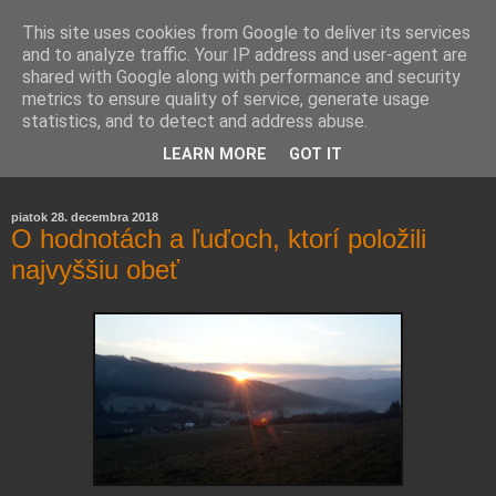
This site uses cookies from Google to deliver its services
and to analyze traffic. Your IP address and user-agent are
shared with Google along with performance and security
metrics to ensure quality of service, generate usage
statistics, and to detect and address abuse.
Farmaceutická laborantka hodnotí zloženie kozmetiky,
LEARN MORE
GOT IT
rozoberá témy o zdraví, živote a všetko možné.
piatok 28. decembra 2018
O hodnotách a ľuďoch, ktorí položili
najvyššiu obeť