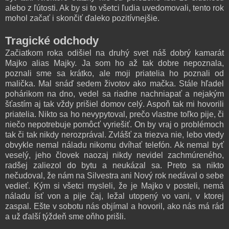
alebo z ľútosti. Ak by si to všetci ľudia uvedomovali, tento rok
mohol začať i skončiť ďaleko pozitívnejšie.
Tragické odchody
Začiatkom roka odišiel na druhý svet náš dobrý kamarát
Majko alias Majky. Ja som ho až tak dobre nepoznala,
poznali sme sa krátko, ale moji priatelia ho poznali od
malička. Mal snáď sedem životov ako mačka. Stále hľadel
pohárikom na dno, vedel sa riadne nachniapať a nejakým
šťastím aj tak vždy prišiel domov celý. Aspoň tak mi hovorili
priatelia. Nikto sa ho nevypytoval, prečo vlastne toľko pije, či
niečo nepotrebuje pomôcť vyriešiť. On by vraj o problémoch
tak či tak nikdy nerozprával. Zvlášť za triezva nie, lebo vtedy
obvykle nemal náladu nikomu dvíhať telefón. Ak nemal byť
veselý, jeho človek naozaj nikdy nevidel zachmúreného,
radšej zaliezol do bytu a neukázal sa. Preto sa nikto
nečudoval, že nám na Silvestra ani Nový rok nedával o sebe
vedieť. Kým si všetci mysleli, že je Majko v posteli, nemá
náladu ísť von a pije čaj, ležal utopený vo vani, v ktorej
zaspal. Ešte v sobotu nás objímal a hovoril, ako nás má rád
a už ďalší týždeň sme oňho prišli.