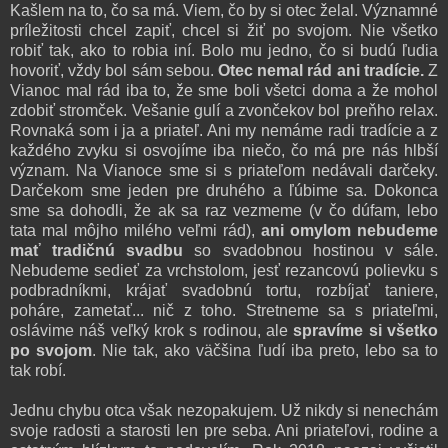
Kašlem na to, čo sa má. Viem, čo by si otec želal. Významné
príležitosti chcel zapiť, chcel si žiť po svojom. Nie všetko
robiť tak, ako to robia iní. Bolo mu jedno, čo si budú ľudia
hovoriť, vždy bol sám sebou.
Otec nemal rád ani tradície.
Z
Vianoc mal rád iba to, že sme boli všetci doma a že mohol
zdobiť stromček. Vešanie gulí a zvončekov bol preňho relax.
Rovnaká som i ja a priateľ. Ani my nemáme radi tradície a z
každého zvyku si osvojíme iba niečo, čo má pre nás hlbší
význam. Na Vianoce sme si s priateľom nedávali darčeky.
Darčekom sme jeden pre druhého a ľúbime sa. Dokonca
sme sa dohodli, že ak sa raz vezmeme (v čo dúfam, lebo
tata mal môjho milého veľmi rád),
ani omylom nebudeme
mať tradičnú svadbu
so svadobnou hostinou v sále.
Nebudeme sedieť za vrchstolom, jesť rezancovú polievku s
podbradníkmi, krájať svadobnú tortu, rozbíjať taniere,
poháre, zametať... nič z toho. Stretneme sa s priateľmi,
oslávime náš veľký krok s rodinou, ale
spravíme si všetko
po svojom
. Nie tak, ako väčšina ľudí iba preto, lebo sa to
tak robí.
Jednu chybu otca však nezopakujem. Už nikdy si nenechám
svoje radosti a starosti len pre seba. Ani priateľovi, rodine a