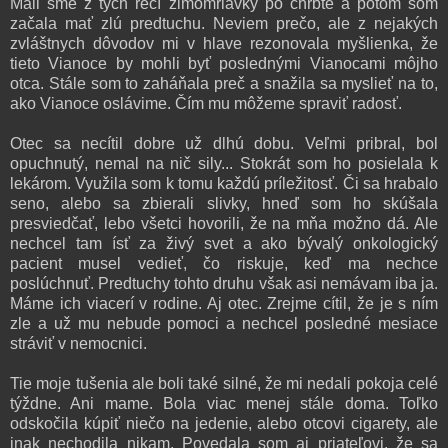
Mali sme z tých rečí zimomriavky po chrbte a potom som
začala mať zlú predtuchu. Neviem prečo, ale z nejakých
zvláštnych dôvodov mi v hlave rezonovala myšlienka, že
tieto Vianoce by mohli byť poslednými Vianocami môjho
otca. Stále som to zaháňala preč a snažila sa myslieť na to,
ako Vianoce oslávime. Čím mu môžeme spraviť radosť.
Otec sa necítil dobre už dlhú dobu. Veľmi pribral, bol
opuchnutý, nemal na nič sily... Stokrát som ho posielala k
lekárom. Využila som k tomu každú príležitosť. Či sa hrabalo
seno, alebo sa zbierali slivky, hneď som ho skúšala
presviedčať, lebo všetci hovorili, že na mňa možno dá. Ale
nechcel tam ísť za živý svet a ako bývalý onkologický
pacient musel vedieť, čo riskuje, keď ma nechce
poslúchnuť. Predtuchy tohto druhu však asi nemávam iba ja.
Máme ich viacerí v rodine. Aj otec. Zrejme cítil, že je s ním
zle a už mu nebude pomoci a nechcel posledné mesiace
stráviť v nemocnici.
Tie moje tušenia ale boli také silné, že mi nedali pokoja celé
týždne. Ani mame. Bola viac menej stále doma. Toľko
odskočila kúpiť niečo na jedenie, alebo otcovi cigarety, ale
inak nechodila nikam. Povedala som aj priateľovi, že sa