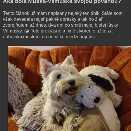
Aká bola Muška-Vilmuška svojou povahou?
Tento článok už mám napísaný nejaký ten dník. Stále som
však nevedela nájsť pekné obrázky a tak ho žiaľ
zverejňujem až dnes, dva dni po smrti mojej bielej lásky
Vilmušky. 😭 Toto prekrásne a milé stvorenie už je za
dúhovým mostom, na nebíčku medzi anjelmi.