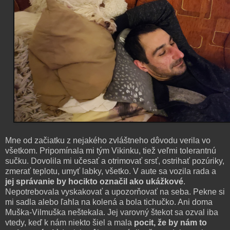
Mne od začiatku z nejakého zvláštneho dôvodu verila vo
všetkom. Pripomínala mi tým Vikinku, tiež veľmi tolerantnú
sučku. Dovolila mi učesať a otrimovať srsť, ostrihať pozúriky,
zmerať teplotu, umyť labky, všetko. V aute sa vozila rada a
jej správanie by hocikto označil ako ukážkové
.
Nepotrebovala vyskakovať a upozorňovať na seba. Pekne si
mi sadla alebo ľahla na kolená a bola tichučko. Ani doma
Muška-Vilmuška neštekala. Jej varovný štekot sa ozval iba
vtedy, keď k nám niekto šiel a mala
pocit, že by nám to