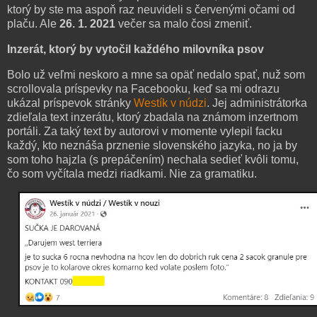
ktorý by ste ma aspoň raz neuvideli s červenými očami od
plaču. Ale
26. 1.
2021
večer sa malo čosi zmeniť.
Inzerát, ktorý by vytočil každého milovníka psov
Bolo už veľmi neskoro a mne sa opäť nedalo spať, nuž som
scrollovala príspevky na Facebooku, keď sa mi odrazu
ukázal príspevok stránky
Westík v núdzi
. Jej administrátorka
zdieľala text inzerátu, ktorý zbadala na známom inzertnom
portáli. Za taký text by autorovi v momente vylepil facku
každý, kto neznáša prznenie slovenského jazyka, no ja by
som toho hajzla (s prepáčením) nechala sedieť kvôli tomu,
čo som vyčítala medzi riadkami. Nie za gramatiku.