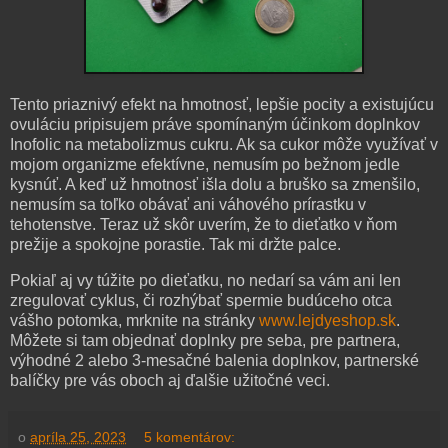
Tento priaznivý efekt na hmotnosť, lepšie pocity a existujúcu
ovuláciu pripisujem práve spomínaným účinkom doplnkov
Inofolic na metabolizmus cukru. Ak sa cukor môže využívať v
mojom organizme efektívne, nemusím po bežnom jedle
kysnúť. A keď už hmotnosť išla dolu a bruško sa zmenšilo,
nemusím sa toľko obávať ani váhového prírastku v
tehotenstve. Teraz už skôr uverím, že to dieťatko v ňom
prežije a spokojne porastie. Tak mi držte palce.
Pokiaľ aj vy túžite po dieťatku, no nedarí sa vám ani len
zregulovať cyklus, či rozhýbať spermie budúceho otca
vášho potomka, mrknite na stránky
www.lejdyeshop.sk
.
Môžete si tam objednať doplnky pre seba, pre partnera,
výhodné 2 alebo 3-mesačné balenia doplnkov, partnerské
balíčky pre vás oboch aj ďalšie užitočné veci.
o
apríla 25, 2023
5 komentárov: