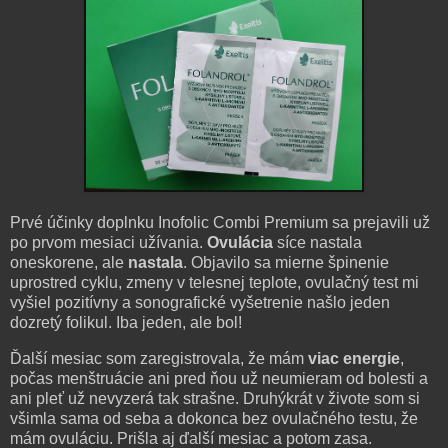
Prvé účinky doplnku Inofolic Combi Premium sa prejavili už
po prvom mesiaci užívania.
Ovulácia
síce nastala
oneskorene, ale
nastala
. Objavilo sa mierne špinenie
uprostred cyklu, zmeny v telesnej teplote, ovulačný test mi
vyšiel pozitívny a sonografické vyšetrenie našlo jeden
dozretý folikul. Iba jeden, ale bol!
Ďalší mesiac som zaregistrovala, že mám
viac energie
,
počas menštruácie ani pred ňou už neumieram od bolesti a
ani pleť už nevyzerá tak strašne. Druhýkrát v živote som si
všimla sama od seba a dokonca bez ovulačného testu, že
mám ovuláciu. Prišla aj ďalší mesiac a potom zasa.