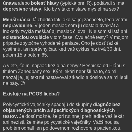
únava
alebo
bolesť hlavy
(typická pre IR), podávali si ma
depresívne stavy
. Kto by v takom stave myslel na sex?
Menštruácia
, tá chodila tak, ako sa jej zachcelo, teda veľmi
nepravidelne
. V jeden mesiac som ju dostala dvakrát a
inokedy zvykla meškať aj mesiac či dva. Nie som si istá ani
existenciou ovulácie
v tom čase. Ovulačné testy? V mojom
prípade zbytočne vyhodené peniaze. Ono je dosť ťažké
vystihnúť ten správny čas, keď váš cyklus raz trvá 30 dní,
potom 15 a potom 65.
A viete, čo mi najviac liezlo na nervy? Pesnička od Elánu s
titulom Zanedbaný sex. Kým lekári neprišli na to, čo mi
naozaj je, jej text mi nastavoval zrkadlo a doslova sa mi lepil
na päty. 😉
Existuje na PCOS liečba?
Polycystické vaječníky spadajú do skupiny
diagnóz bez
objasnených príčin a špecifických diagnostických
testov
. Je dosť možné, že pri rutinnej prehliadke váš lekár
ani nezistí, že máte polycystické vaječníky. Väčšinou sa
problém odhalí len po dôvernom rozhovore s pacientkou,