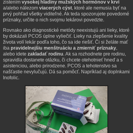
zistením
vysokej hladiny mužských hormónov v krvi
a/alebo nálezom
viacerých cýst
, ktoré ale nemusia byť na
prvý pohľad všetky viditeľné. Ak teda spozorujete povedomé
príznaky, určite o nich svojmu lekárovi povedzte.
Rovnako ako diagnostické metódy neexistujú ani lieky, ktoré
by dokázali PCOS úplne vyliečiť. Lieky na zlepšenie kvality
života volí lekár podľa toho, čo sa ide riešiť. Či si želáte mať
iba
pravidelnejšiu menštruáciu a zmierniť príznaky
,
alebo idete
zakladať rodinu
. Ak sa rozhodnete pre rodinu,
spravidla dostanete otázku, či chcete otehotnieť hneď a s
asistenciou, alebo prirodzene. PCOS a tehotenstvo sa
našťastie nevylučujú. Dá sa pomôcť. Napríklad aj doplnkami
Inofolic.