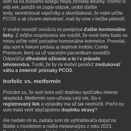
som sa na ďalšieho kolegu mojej ženskej lekárky. Všimol si
môj vek, položil mi zopár otázok, urobil ďalšie
testy, skontroloval vaječníky a skonštatoval, že mám určite
PCOS a ak chcem otehotnieť, mali by sme v liečbe pritvrdiť.
V snahe navodiť ovuláciu mi predpísal
ďalšie hormonálne
lieky
. Z môjho rozprávania ale vytušil, že nové lieky budú so
mnou určite robiť poriadne hormonálne kotrmelce. Povedal,
aby som k liekom pridala aj doplnok Inofolic Combi
Premium, ktorý sa už viacerým pacientkam osvedčil.
Odporúčal
dlhodobé užívanie a to i v prípade
tehotenstva
. Tvrdil, že by mi mohol pomôcť
zredukovať
váhu a zmierniť príznaky PCOS
.
Inofolic vs. metformín
Priznám sa, že som bola voči doplnku spočiatku mierne
skeptická. Metformín som užívala celý rok, šlo o
registrovaný liek
a výsledky ma až tak neohúrili. Prečo by
som mala veriť obyčajnému
doplnku stravy
?
Ale nedalo mi to, zadala som do vyhľadávača dopyt na
štúdie s inozitolom a našla metaanalýzu z roku 2023.