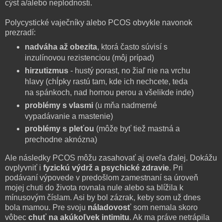
cýst a/alebo neplodnosti.
Polycystické vaječníky alebo PCOS obvykle navonok
prezradí:
nadváha až obezita
, ktorá často súvisí s
inzulínovou rezistenciou (môj prípad)
hirzutizmus
- hustý porast, no žiaľ nie na vrchu
hlavy (chĺpky rastú tam, kde ich nechcete, teda
na spánkoch, nad hornou perou a všelikde inde)
problémy s vlasmi
(u mňa nadmerné
vypadávanie a mastenie)
problémy s pleťou
(môže byť tiež mastná a
prechodne aknózna)
Ale následky PCOS môžu zasahovať aj oveľa ďalej. Dokážu
ovplyvniť i
fyzickú výdrž a psychické zdravie
. Pri
podávaní výpovede v predošlom zamestnaní sa úroveň
mojej chuti do života rovnala nule alebo sa blížila k
mínusovým číslam. Asi by bol zázrak, keby som už dnes
bola mamou. Pre svoju
náladovosť
som nemala skoro
vôbec
chuť na akúkoľvek intimitu
. Ak ma práve netrápila