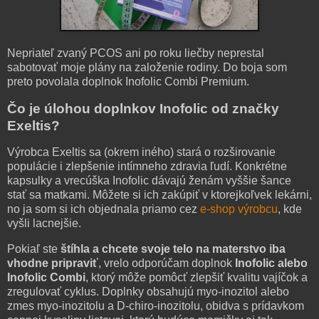
Nepriateľ zvaný PCOS ani po roku liečby neprestal
sabotovať moje plány na založenie rodiny. Do boja som
preto povolala doplnok Inofolic Combi Premium.
Čo je úlohou doplnkov Inofolic od značky
Exeltis?
Výrobca Exeltis sa (okrem iného) stará o rozširovanie
populácie i zlepšenie intímneho zdravia ľudí. Konkrétne
kapsulky a vrecúška Inofolic dávajú ženám vyššie šance
stať sa matkami. Môžete si ich zakúpiť v ktorejkoľvek lekárni,
no ja som si ich objednala priamo cez
e-shop výrobcu
, kde
vyšli lacnejšie.
Pokiaľ ste
štíhla a chcete svoje telo na materstvo iba
vhodne pripraviť
, vrelo odporúčam doplnok
Inofolic alebo
Inofolic Combi
, ktorý môže pomôcť zlepšiť kvalitu vajíčok a
zregulovať cyklus. Doplnky obsahujú myo-inozitol alebo
zmes myo-inozitolu a D-chiro-inozitolu, obidva s prídavkom