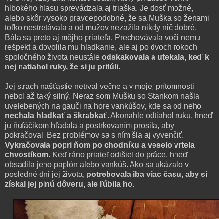
hlbokého hlasu sprevádzala aj triaška. Je dosť možné,
alebo skôr vysoko pravdepodobné, že sa Muška so ženami
toľko nestretávala a od mužov nezažila nikdy nič dobré.
Bála sa preto aj môjho priateľa. Prechovávala voči nemu
rešpekt a dovolila mu hladkanie, ale aj po dvoch rokoch
spoločného života neustále
odskakovala a utekala, keď k
nej natiahol ruky, že si ju pritúli
.
Jej strach našťastie netrval večne a v mojej prítomnosti
nebol až taký silný. Neraz som Mušku so Stankom našla
uvelebených na gauči na hore vankúšov, kde sa od neho
nechala hladkať a škrabkať
. Akonáhle odtiahol ruku, hneď
ju ňufáčikom hľadala a postrkovaním prosila, aby
pokračoval. Bez problémov sa s ním šla aj vyvenčiť.
Vykračovala popri ňom po chodníku a veselo vrtela
chvostíkom.
Keď ráno priateľ odišiel do práce, hneď
obsadila jeho paplón alebo vankúš. Ako sa ukázalo v
posledné dni jej života,
potrebovala iba viac času, aby si
získal jej plnú dôveru, ale ľúbila ho
.