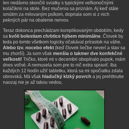
len nedávno skončili sviatky s typickými veľkonočnými
koláčikmi na stole. Bez mučenia sa priznám. Aj keď stále
smútim za milovaným psíkom, dopriala som si z nich
pekných pár na obalenie nervov.
Teraz dokonca prechádzam komplikovaným obdobím, kedy
sa
kvôli bolestiam chrbtice hýbem minimálne
. Človek by
teda po tomto všetkom logicky očakával prírastok na váhe.
Alebo tzv. nocebo efekt
(keď človek liečbe neverí a stav sa
mu zhorší). Ja som však
menšia o takmer dve konfekčné
veľkosti!
Tričko, ktoré mi v decembri obopínalo pupok, mám
dnes voľné. A nemusela som pre to nič extra spraviť. Iba
každých 12 hodín užiť tabletku, ktorá sa mi spočiatku zdala
obrovská. Má však
hladučký klzký povrch
a jej prehltnutie
naozaj nie je až takou vedou.