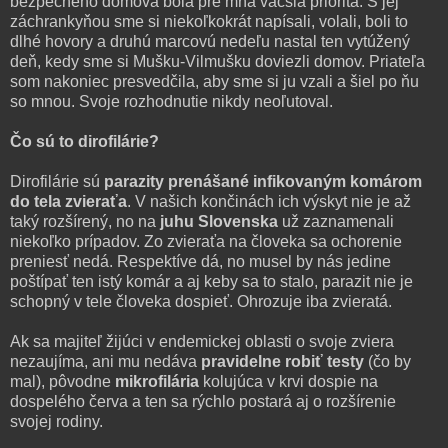
bezpečného domova bola pre mňa väčšia priorita. S jej
záchrankyňou sme si niekoľkokrát napísali, volali, boli to
dlhé hovory a druhú marcovú nedeľu nastal ten vytúžený
deň, kedy sme si Mušku-Vilmušku doviezli domov. Priateľa
som nakoniec presvedčila, aby sme si ju vzali a šiel po ňu
so mnou. Svoje rozhodnutie nikdy neoľutoval.
Čo sú to dirofilárie?
Dirofilárie sú
parazity prenášané infikovaným komárom
do tela zvieraťa
. V našich končinách ich výskyt nie je až
taký rozšírený, no na
juhu Slovenska
už zaznamenali
niekoľko prípadov. Zo zvieraťa na človeka sa ochorenie
preniesť nedá. Respektíve dá, no musel by nás jedine
poštípať ten istý komár a aj keby sa to stalo, parazit nie je
schopný v tele človeka dospieť. Ohrozuje iba zvieratá.
Ak sa majiteľ žijúci v endemickej oblasti o svoje zviera
nezaujíma, ani mu nedáva
pravidelne robiť testy
(čo by
mal), pôvodne
mikrofilária
kolujúca v krvi dospie na
dospelého červa a ten sa rýchlo postará aj o rozšírenie
svojej rodiny.