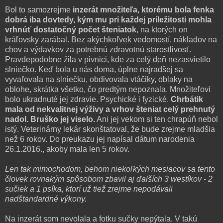
Bol to samozrejme
inzerát množiteľa, ktorému bola fenka
dobrá iba dovtedy, kým mu pri každej príležitosti mohla
vrhnúť dostatočný počet šteniatok
, na ktorých on
kráľovsky zarábal. Bez akýchkoľvek vedomostí, nákladov na
chov a výdavkov za potrebnú zdravotnú starostlivosť.
Pravdepodobne žila v pivnici, kde za celý deň nezasvietilo
slniečko. Keď bola u nás doma, úplne najradšej sa
vyvaľovala na slniečku, obdivovala vtáčiky, oblaky na
oblohe, skrátka všetko, čo predtým nepoznala. Množiteľovi
bolo ukradnuté jej zdravie. Psychické i fyzické.
Chrbátik
mala od nekvalitnej výživy a vrhov šteniat celý prehnutý
nadol. Bruško jej viselo.
Ani jej vekom si ten chrapúň nebol
istý. Veterinárny lekár skonštatoval, že bude zrejme mladšia
než 6 rokov. Do preukazu jej napísal dátum narodenia
26.1.2016., akoby mala len 5 rokov.
Len tak mimochodom, behom niekoľkých mesiacov sa tento
človek rovnakým spôsobom zbavil aj ďalších 3 westíkov - 2
sučiek a 1 psíka, ktorí už tiež zrejme nepodávali
nadštandardné výkony.
Na inzerát som nevolala a fotku sučky nepýtala. V takú