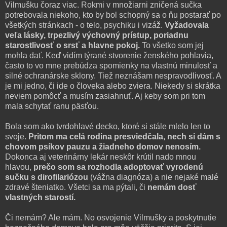
Vilmušku čoraz viac. Rokmi v množiarni zničená sučka
potrebovala niekoho, kto by bol schopný sa o ňu postarať po
všetkých stránkach - o telo, psychiku i vizáž.
Vyžadovala
veľa lásky, trpezlivý výchovný prístup, poriadnu
starostlivosť o srsť a hlavne pokoj.
To všetko som jej
mohla dať. Keď vidím týrané stvorenie ženského pohlavia,
často to vo mne prebúdza spomienky na vlastnú minulosť a
silné ochranárske sklony. Tiež neznášam nespravodlivosť. A
je mi jedno, či ide o človeka alebo zviera. Niekedy si skrátka
neviem pomôcť a musím zasiahnuť. Aj keby som pri tom
mala schytať ranu päsťou.
Bola som ako tvrdohlavé decko, ktoré si stále mlelo len to
svoje.
Pritom ma celá rodina presviedčala, nech si dám s
chovom psíkov pauzu a žiadneho domov nenosím.
Dokonca aj veterinárny lekár neskôr krútil nado mnou
hlavou,
prečo som sa rozhodla adoptovať vyrodenú
sučku s dirofilariózou
(vážna diagnóza) a nie nejaké malé
zdravé šteniatko. Všetci sa ma pýtali, či
nemám dosť
vlastných starostí.
Či nemám? Ale mám. No osvojenie Vilmušky a poskytnutie