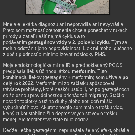
Mne ale lekárka diagnózu ani nepotvrdila ani nevyvrátila.
Preto som možnosť otehotnenia chcela ponechať v rukách
prírody a zatiaľ riešiť najmä cyklus a to
podávaním
gestagénov vždy v 2. polovici cyklu
. Tým sa
mohla odstrániť jeho nepravidelnosť. Liek mi mohol súčasne
zlepšiť plodnosť a minimalizovať následky PMS.
Moja endokrinologička mi na IR a predpokladaný PCOS
predpísala liek s účinnou látkou
metformín
. Túto
kombináciu liekov (gestagény + metformín) som užívala
po
celý rok 2022
. Metformín mi zo začiatku spôsoboval
tráviace problémy, ktoré neskôr ustúpili, no po gestagénoch
so železnou pravidelnosťou prichádzali
migrény
. Stačilo
nasadiť tabletky a už na druhý alebo tretí deň mi šla
vybuchnúť hlava. Akurát energie som mala o trošku viac,
krvný cukor stabilnejší a depresívnych stavov o trošku
menej. Ale tehotenstvo stále nula bodov.
Keďže liečba gestagénmi neprinášala želaný efekt, obrátila