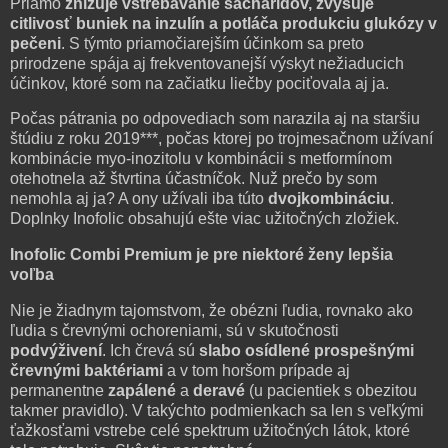
Priamo
znižuje vstrebávanie sacharidov, zvyšuje
citlivosť buniek na inzulín a potláča produkciu glukózy v
pečeni
. S týmto priamočiarejším účinkom sa preto
prirodzene spája aj frekventovanejší výskyt nežiaducich
účinkov, ktoré som na začiatku liečby pociťovala aj ja.
Počas pátrania po odpovediach som narazila aj na staršiu
štúdiu z roku 2019***, počas ktorej po trojmesačnom užívaní
kombinácie myo-inozitolu v kombinácii s metformínom
otehotnela až štvrtina účastníčok. Nuž prečo by som
nemohla aj ja? A ony užívali iba túto
dvojkombináciu
.
Doplnky Inofolic obsahujú ešte viac užitočných zložiek.
Inofolic Combi Premium je pre niektoré ženy lepšia
voľba
Nie je žiadnym tajomstvom, že obézni ľudia, rovnako ako
ľudia s črevnými ochoreniami, sú v skutočnosti
podvýživení
. Ich črevá sú
slabo osídlené prospešnými
črevnými baktériami
a v tom horšom prípade aj
permanentne
zapálené
a
deravé
(u pacientiek s obezitou
takmer pravidlo). V takýchto podmienkach sa len s veľkými
ťažkosťami vstrebe celé spektrum užitočných látok, ktoré