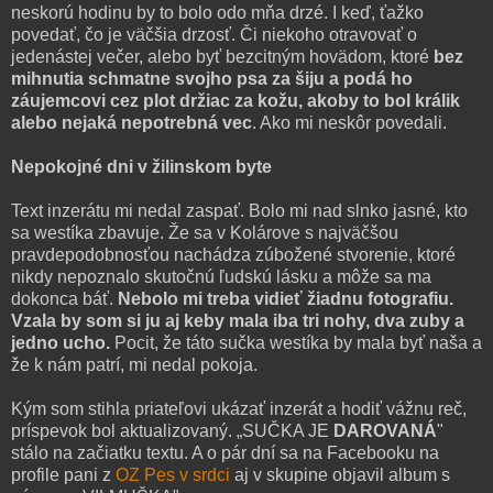
neskorú hodinu by to bolo odo mňa drzé. I keď, ťažko
povedať, čo je väčšia drzosť. Či niekoho otravovať o
jedenástej večer, alebo byť bezcitným hovädom, ktoré
bez
mihnutia schmatne svojho psa za šiju a podá ho
záujemcovi cez plot držiac za kožu, akoby to bol králik
alebo nejaká nepotrebná vec
. Ako mi neskôr povedali.
Nepokojné dni v žilinskom byte
Text inzerátu mi nedal zaspať. Bolo mi nad slnko jasné, kto
sa westíka zbavuje. Že sa v Kolárove s najväčšou
pravdepodobnosťou nachádza zúbožené stvorenie, ktoré
nikdy nepoznalo skutočnú ľudskú lásku a môže sa ma
dokonca báť.
Nebolo mi treba vidieť žiadnu fotografiu.
Vzala by som si ju aj keby mala iba tri nohy, dva zuby a
jedno ucho
.
Pocit, že táto sučka westíka by mala byť naša a
že k nám patrí, mi nedal pokoja.
Kým som stihla priateľovi ukázať inzerát a hodiť vážnu reč,
príspevok bol aktualizovaný. „SUČKA JE
DAROVANÁ
"
stálo na začiatku textu. A o pár dní sa na Facebooku na
profile pani z
OZ Pes v srdci
aj v skupine objavil album s