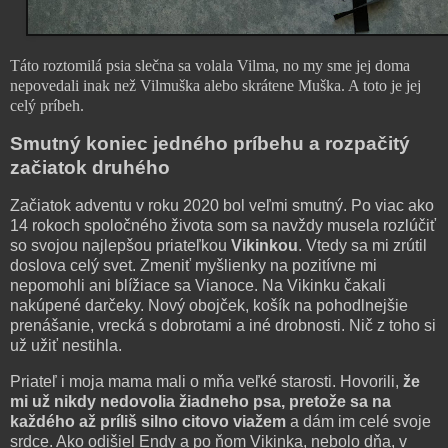
Táto roztomilá psia slečna sa volala Vilma, no my sme jej doma
nepovedali inak než Vilmuška alebo skrátene Muška. A toto je jej
celý príbeh.
Smutný koniec jedného príbehu a rozpačitý
začiatok druhého
Začiatok adventu v roku 2020 bol veľmi smutný. Po viac ako
14 rokoch spoločného života som sa navždy musela rozlúčiť
so svojou najlepšou priateľkou
Vikinkou
. Vtedy sa mi zrútil
doslova celý svet. Zmeniť myšlienky na pozitívne mi
nepomohli ani blížiace sa Vianoce. Na Vikinku čakali
nakúpené darčeky. Nový obojček, košík na pohodlnejšie
prenášanie, vrecká s dobrotami a iné drobnosti. Nič z toho si
už užiť nestihla.
Priateľ i moja mama mali o mňa veľké starosti. Hovorili,
že
mi už nikdy nedovolia žiadneho psa, pretože sa na
každého až príliš silno citovo viažem
a dám im celé svoje
srdce. Ako odišiel Endy a po ňom Vikinka, nebolo dňa, v