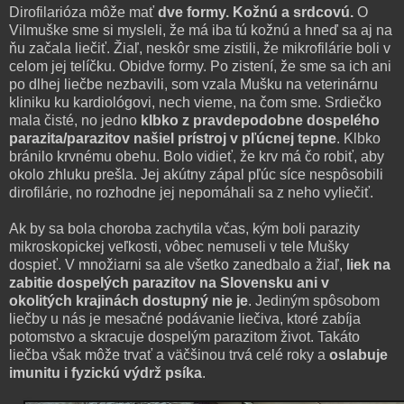
Dirofilarióza môže mať
dve formy. Kožnú a srdcovú.
O
Vilmuške sme si mysleli, že má iba tú kožnú a hneď sa aj na
ňu začala liečiť. Žiaľ, neskôr sme zistili, že mikrofilárie boli v
celom jej telíčku. Obidve formy. Po zistení, že sme sa ich ani
po dlhej liečbe nezbavili, som vzala Mušku na veterinárnu
kliniku ku kardiológovi, nech vieme, na čom sme. Srdiečko
mala čisté, no jedno
klbko z pravdepodobne dospelého
parazita/parazitov našiel prístroj v pľúcnej tepne
. Klbko
bránilo krvnému obehu. Bolo vidieť, že krv má čo robiť, aby
okolo zhluku prešla. Jej akútny zápal pľúc síce nespôsobili
dirofilárie, no rozhodne jej nepomáhali sa z neho vyliečiť.
Ak by sa bola choroba zachytila včas, kým boli parazity
mikroskopickej veľkosti, vôbec nemuseli v tele Mušky
dospieť. V množiarni sa ale všetko zanedbalo a žiaľ,
liek na
zabitie dospelých parazitov na Slovensku ani v
okolitých krajinách dostupný nie je
. Jediným spôsobom
liečby u nás je mesačné podávanie liečiva, ktoré zabíja
potomstvo a skracuje dospelým parazitom život. Takáto
liečba však môže trvať a väčšinou trvá celé roky a
oslabuje
imunitu i fyzickú výdrž psíka
.