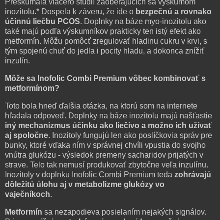
Preskúmala viacero štúdií zaoberajúcich sa výskumom
inozitolu.* Dospela k záveru, že ide o
bezpečnú a rovnako
účinnú liečbu PCOS
. Doplnky na báze myo-inozitolu ako
také majú podľa výskumníkov prakticky ten istý efekt ako
metformín. Môžu pomôcť zregulovať hladinu cukru v krvi, s
tým spojenú chuť do jedla i pocity hladu, a dokonca znížiť
inzulín.
Môže sa Inofolic Combi Premium vôbec kombinovať s
metformínom?
Toto bola hneď ďalšia otázka, na ktorú som na internete
hľadala odpoveď. Doplnky na báze inozitolu majú našťastie
iný mechanizmus účinku ako liečivo a možno ich užívať
aj spoločne
. Inozitoly fungujú len ako poslíčkovia správ pre
bunky, ktoré vďaka ním v správnej chvíli vpustia do svojho
vnútra glukózu - výsledok premeny sacharidov prijatých v
strave. Telo tak nemusí produkovať zbytočne veľa inzulínu.
Inozitoly v doplnku Inofolic Combi Premium teda
zohrávajú
dôležitú úlohu aj v metabolizme glukózy vo
vaječníkoch
.
Metformín
sa nezapodieva posielaním nejakých signálov.