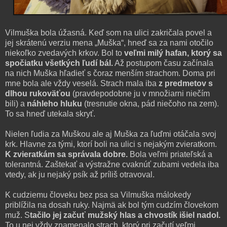
Vilmuška bola úžasná. Keď som na ulici zakričala povel a
jej skrátenú verziu mena „Muška“, hneď sa za nami otočilo
niekoľko zvedavých krkov. Bol to
veľmi milý hafan, ktorý sa
spočiatku všetkých ľudí bál.
Až postupom času začínala
na nich Muška hľadieť s čoraz menším strachom. Doma pri
mne bola ale vždy veselá. Strach mala iba
z predmetov s
dlhou rukoväťou
(pravdepodobne ju v množiarni niečím
bili) a
náhleho hluku
(tresnutie okna, pád niečoho na zem).
To sa hneď utekala skryť.
Nielen ľudia za Muškou ale aj Muška za ľuďmi otáčala svoj
krk. Hlavne za tými, ktorí boli na ulici s nejakým zvieratkom.
K zvieratkám sa správala dobre.
Bola veľmi priateľská a
tolerantná. Zaštekať a výstražne cvaknúť zubami vedela iba
vtedy, ak ju nejaký psík až príliš otravoval.
K cudziemu človeku bez psa sa Vilmuška málokedy
priblížila na dosah ruky. Najmä ak bol tým cudzím človekom
muž. S
tačilo jej začuť mužský hlas a chvostík išiel nadol.
To u nej vždy znamenalo strach, ktorý pri začutí veľmi