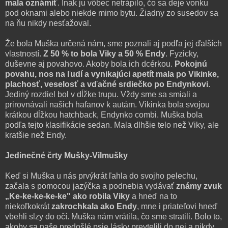
mala oznámiť
. Inak ju vôbec netrápilo, čo sa deje vonku
pod oknami alebo niekde mimo bytu. Žiadny zo susedov sa
na ňu nikdy nesťažoval.
Že bola Muška určená nám, sme poznali aj podľa jej ďalších
vlastností.
Z 50 % to bola Viky a 50 % Endy
. Fyzicky,
duševne aj povahovo. Akoby bola ich dcérkou.
Pokojnú
povahu, nos na ľudí a vynikajúci apetít mala po Vikinke,
plachosť, veselosť a vďačné srdiečko po Endynkovi
.
Jediný rozdiel bol v dĺžke trupu. Vždy sme sa smiali a
prirovnávali našich hafanov k autám. Vikinka bola svojou
krátkou dĺžkou hatchback, Endynko combi. Muška bola
podľa tejto klasifikácie sedan. Mala dlhšie telo než Viky, ale
kratšie než Endy.
Jedinečné črty Mušky-Vilmušky
Keď si Muška u nás prvýkrát ľahla do svojho pelechu,
začala s pomocou jazýčka a podnebia vydávať
známy zvuk
„Ke-ke-ke-ke-ke"
ako robila Viky
a hneď na to
niekoľkokrát
zakrochkala ako Endy
, mne i priateľovi hneď
vbehli slzy do očí. Muška nám vrátila, čo sme stratili. Bolo to,
akoby sa naše predošlé psie lásky prevtelili do nej a nikdy