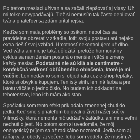
Po treťom mesiaci užívania sa začali zlepšovať aj vlasy. Už
mi toľko nevypadávajú. Tiež si nemusím tak často depilovať
tvár a priateľovi sa zdám prítulnejšia.
Keďže som mala problémy so psíkom, nebol čas sa
pravidelne obzerať v zrkadle, fotiť svoju postavu ani nejako
extra riešiť svoj vzhľad. Hmotnosť nekontrolujem už dlho.
Veď váha ani nie je taká dôležitá, pretože hormonálny
cyklus sa nám ženám postará o menšie i väčšie zmeny
každý mesiac.
Podstatné nie sú kilá ale centimetre -
konfekčná veľkosť obľúbeného oblečenia, ktoré je mi
väčšie.
Len nedávno som si objednala cez e-shop tepláky,
ktoré si obvykle kupujem. Ten istý strih, len iná farba a pre
istotu väčšie o jedno číslo. No budem ich odkladať na
tehotenstvo, lebo ich mám ako stan.
Spočiatku som tento efekt prikladala zmenenej chuti do
jedla. Keď sme s priateľom bojovali o život našej sučky
Vilmušky, ktorá nemohla nič udržať v žalúdku, ani mne veľmi
nechutilo jesť. No potom som si uvedomila, že môj
energetický príjem sa až radikálne nezmenil. Jedla som aj
raňajky, aj obedy, aj večere, lebo som vedela, že musím. A