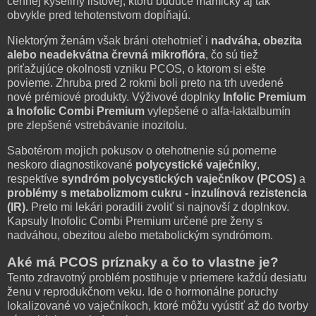
cennej kyseliny listovej, ktorú budúce mamičky aj tak
obvykle pred tehotenstvom dopĺňajú.
Niektorým ženám však bráni otehotnieť i
nadváha, obezita
alebo neadekvátna črevná mikroflóra
, čo sú tiež
priťažujúce okolnosti vzniku PCOS, o ktorom si ešte
povieme. Zhruba pred 2 rokmi boli preto na trh uvedené
nové prémiové produkty. Výživové doplnky
Infolic Premium
a Inofolic Combi Premium
vylepšené o alfa-laktalbumín
pre zlepšené vstrebávanie inozitolu.
Sabotérom mojich pokusov o otehotnenie sú pomerne
neskoro diagnostikované
polycystické vaječníky
,
respektíve
syndróm polycystických vaječníkov (PCOS)
a
problémy s metabolizmom cukru - inzulínová rezistencia
(IR).
Preto mi lekári poradili zvoliť si najnovší z doplnkov.
Kapsuly Inofolic Combi Premium určené pre ženy s
nadváhou, obezitou alebo metabolickým syndrómom.
Aké má PCOS príznaky a čo to vlastne je?
Tento zdravotný problém postihuje v priemere každú desiatu
ženu v reprodukčnom veku. Ide o hormonálne poruchy
lokalizované vo vaječníkoch, ktoré môžu vyústiť až do tvorby