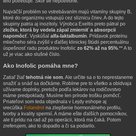
telo potrebuje. Skôr tie nepotrebné.
Najväčší problém so vstrebávaním majú vitamíny skupiny B,
ktoré do organizmu vstupujú cez sliznicu čriev. A do tejto
skupiny patria aj inozitoly. Výrobca Exeltis preto pátral po
zložke, ktorá by vedela zápal zmierniť a absorpcii
napomôcť
. Vyskúšal
alfa-laktalbumín
. Prídavok proteínu
mliečneho séra zvýšil v ďalšej klinickej štúdii percentuálnu
úspešnosť radu produktov Inofolic
zo 62% až na 95%
.** A to
už je viac ako slušné číslo.
Ako Inofolic pomáha mne?
Zatiaľ žiaľ
tehotná nie som
. Ale určite sa o to neprestaneme
snažiť a snáď sa dočkáme. Robíme pre to všetko a obidvaja
užívame doplnky, pretože podľa lekárov na rodičovstvo
máme predpoklady. Musíme len prírode trošku pomôcť.
Priateľovi som teda objednala v Lejdy eshope aj
vrecúška
Folandrol
na zlepšenie hormonálneho profilu,
tvorby a kvality spermií. A máme ešte ďalších pomocníkov,
ale tí prídu na rad až po operácii, ktorá ma čaká. Potom
zreferujem, ako to dopadlo a či sa podarilo.