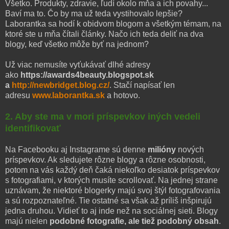
Všetko. Produkty, zdravie, ľudí okolo mňa a ich povahy...
Baví ma to. Čo by ma už teda vystihovalo lepšie?
Laborantka sa hodí k obidvom blogom a všetkým témam, na
ktoré ste u mňa čítali články. Načo ich teda deliť na dva
blogy, keď všetko môže byť na jednom?
Už viac nemusíte vyťukávať dlhé adresy
ako
https://awards4beauty.blogspot.sk
a
http://newbridget.blog.cz/
. Stačí napísať len
adresu
www.laborantka.sk
a hotovo.
2. Aby ste ma v mori príspevkov iných vedeli
identifikovať
Na Facebooku aj Instagrame sú denne
milióny
nových
príspevkov. Ak sledujete rôzne blogy a rôzne osobnosti,
potom na vás každý deň čaká niekoľko desiatok príspevkov
s fotografiami, v ktorých musíte scrollovať. Na jednej strane
uznávam, že niektoré blogerky majú svoj štýl fotografovania
a sú rozpoznateľné. Tie ostatné sa však až príliš inšpirujú
jedna druhou. Vidieť to aj inde než na sociálnej sieti. Blogy
majú nielen
podobné fotografie, ale tiež podobný obsah
.