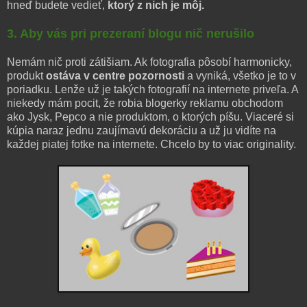
hneď budete vedieť,
ktorý z nich je môj.
3. Aby vás pri prezeraní blogu nič nerušilo
Nemám nič proti zátišiam. Ak fotografia pôsobí harmonicky,
produkt
ostáva v centre pozornosti
a vyniká, všetko je to v
poriadku. Lenže už je takých fotografií na internete priveľa. A
niekedy mám pocit, že robia blogerky reklamu obchodom
ako Jysk, Pepco a nie produktom, o ktorých píšu. Viaceré si
kúpia naraz jednu zaujímavú dekoráciu a už ju vidíte na
každej piatej fotke na internete. Chcelo by to viac originality.