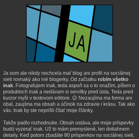
Ja som ale nikdy nechcela mať blog ani profil na sociálnej
sieti rovnaký ako iné blogerky. Od začiatku
robím všetko
inak
. Fotografujem inak, teda aspoň sa o to snažím, píšem o
produktoch inak a nedávam si servítky pred ústa. Teda pred
kurzor myši v textovom editore. 😉 Nezaujíma ma forma ani
obal, zaujíma ma obsah a účinok na zdravie i krásu. Tak ako
vás. Inak by ste neprišli čítať moje články.
Takže padlo rozhodnutie. Obsah ostáva, ale moje príspevky
budú vyzerať inak. Už to mám premyslené, len dotiahnem
detaily. Keď potom zbadáte 80 príspevkov na sociálnej sieti,