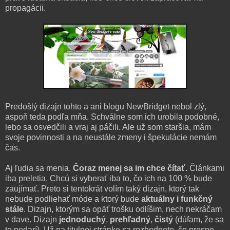
propagácii.
Predošlý dizajn tohto a ani blogu NewBridget nebol zlý,
aspoň teda podľa mňa. Schválne som ich urobila podobné,
lebo sa osvedčili a vraj aj páčili. Ale už som staršia, mám
svoje povinnosti a na neustále zmeny i špekulácie nemám
čas.
Aj ľudia sa menia.
Čoraz menej sa im chce čítať.
Článkami
iba preletia. Chcú si vyberať iba to, čo ich na 100 % bude
zaujímať. Preto si tentokrát volím taký dizajn, ktorý tak
nebude podliehať móde a ktorý bude
aktuálny i funkčný
stále
. Dizajn, ktorým sa opäť trošku odlíšim, nech nekráčam
v dave. Dizajn
jednoduchý
,
prehľadný
,
čistý
(dúfam, že sa
to podarí). Už na titulnej stránke sa rozhodnete, čo presne