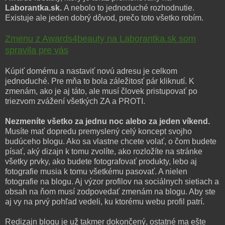
Laborantka.sk.
A nebolo to jednoduché rozhodnutie.
Existuje ale jeden dobrý dôvod, prečo toto všetko robím.
Zmenu z Awards4beauty na Laborantka.sk som
spravila pre vás
Kúpiť domému a nastaviť novú adresu je celkom
jednoduché. Pre mňa to bola záležitosť pár kliknutí. K
zmenám, ako je aj táto, ale musí človek pristupovať po
triezvom zvážení všetkých ZA a PROTI.
Nezmeníte všetko za jednu noc alebo za jeden víkend.
Musíte mať dopredu premyslený celý koncept svojho
budúceho blogu. Ako sa vlastne chcete volať, o čom budete
písať, aký dizajn k tomu zvolíte, ako rozložíte na stránke
všetky prvky, ako budete fotografovať produkty, lebo aj
fotografie musia k tomu všetkému pasovať. A nielen
fotografie na blogu. Aj výzor profilov na sociálnych sietiach a
obsah na ňom musí zodpovedať zmenám na blogu. Aby ste
aj vy na prvý pohľad vedeli, ku ktorému webu profil patrí.
Redizajn blogu je už takmer dokončený, ostatné ma ešte