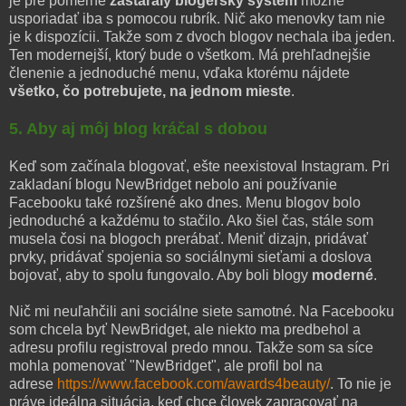
je pre pomerne
zastaralý blogerský systém
možné
usporiadať iba s pomocou rubrík. Nič ako menovky tam nie
je k dispozícii. Takže som z dvoch blogov nechala iba jeden.
Ten modernejší, ktorý bude o všetkom. Má prehľadnejšie
členenie a jednoduché menu, vďaka ktorému nájdete
všetko, čo potrebujete, na jednom mieste
.
5. Aby aj môj blog kráčal s dobou
Keď som začínala blogovať, ešte neexistoval Instagram. Pri
zakladaní blogu NewBridget nebolo ani používanie
Facebooku také rozšírené ako dnes. Menu blogov bolo
jednoduché a každému to stačilo. Ako šiel čas, stále som
musela čosi na blogoch prerábať. Meniť dizajn, pridávať
prvky, pridávať spojenia so sociálnymi sieťami a doslova
bojovať, aby to spolu fungovalo. Aby boli blogy
moderné
.
Nič mi neuľahčili ani sociálne siete samotné. Na Facebooku
som chcela byť NewBridget, ale niekto ma predbehol a
adresu profilu registroval predo mnou. Takže som sa síce
mohla pomenovať "NewBridget", ale profil bol na
adrese
https://www.facebook.com/awards4beauty/
. To nie je
práve ideálna situácia, keď chce človek zapracovať na