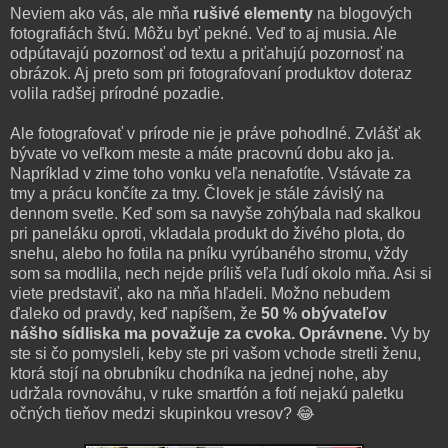
Neviem ako vás, ale mňa
rušivé elementy
na blogových
fotografiách štvú. Môžu byť pekné. Veď to aj musia. Ale
odpútavajú pozornosť od textu a priťahujú pozornosť na
obrázok. Aj preto som pri fotografovaní produktov doteraz
volila radšej prírodné pozadie.
Ale fotografovať v prírode nie je práve pohodlné. Zvlášť ak
bývate vo veľkom meste a máte pracovnú dobu ako ja.
Napríklad v zime toho vonku veľa nenafotíte. Vstávate za
tmy a prácu končíte za tmy. Človek je stále závislý na
dennom svetle. Keď som sa navyše zohýbala nad skalkou
pri paneláku oproti, vkladala produkt do živého plota, do
snehu, alebo ho fotila na pníku vyrúbaného stromu, vždy
som sa modlila, nech nejde príliš veľa ľudí okolo mňa. Asi si
viete predstaviť, ako na mňa hľadeli. Možno nebudem
ďaleko od pravdy, keď napíšem, že
50 % obývateľov
nášho sídliska ma považuje za cvoka. Oprávnene.
Vy by
ste si čo pomysleli, keby ste pri vašom vchode stretli ženu,
ktorá stojí na obrubníku chodníka na jednej nohe, aby
udržala rovnováhu, v ruke smartfón a fotí nejakú paletku
očných tieňov medzi skupinkou vresov? 😂