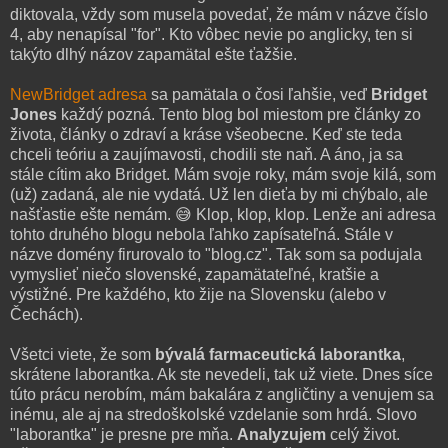
diktovala, vždy som musela povedať, že mám v názve číslo
4, aby nenapísal "for". Kto vôbec nevie po anglicky, ten si
takýto dlhý názov zapamätal ešte ťažšie.
NewBridget adresa
sa pamätala o čosi ľahšie, veď
Bridget
Jones
každý pozná. Tento blog bol miestom pre články zo
života, články o zdraví a kráse všeobecne. Keď ste teda
chceli teóriu a zaujímavosti, chodili ste naň. A áno, ja sa
stále cítim ako Bridget. Mám svoje roky, mám svoje kilá, som
(už) zadaná, ale nie vydatá. Už len dieťa by mi chýbalo, ale
našťastie ešte nemám. 😅 Klop, klop, klop. Lenže ani adresa
tohto druhého blogu nebola ľahko zapísateľná. Stále v
názve domény firurovalo to "blog.cz". Tak som sa podujala
vymyslieť niečo slovenské, zapamätateľné, kratšie a
výstižné. Pre každého, kto žije na Slovensku (alebo v
Čechách).
Všetci viete, že som
bývalá farmaceutická laborantka
,
skrátene laborantka. Ak ste nevedeli, tak už viete. Dnes síce
túto prácu nerobím, mám bakalára z angličtiny a venujem sa
inému, ale aj na stredoškolské vzdelanie som hrdá. Slovo
"laborantka" je presne pre mňa.
Analyzujem
celý život.