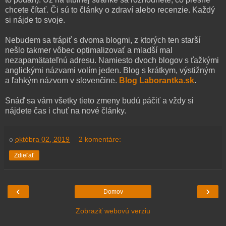
chcete čítať. Či sú to články o zdraví alebo recenzie. Každý
si nájde to svoje.
Nebudem sa trápiť s dvoma blogmi, z ktorých ten starší
nešlo takmer vôbec optimalizovať a mladší mal
nezapamätateľnú adresu. Namiesto dvoch blogov s ťažkými
anglickými názvami volím jeden. Blog s krátkym, výstižným
a ľahkým názvom v slovenčine.
Blog Laborantka.sk
.
Snáď sa vám všetky tieto zmeny budú páčiť a vždy si
nájdete čas i chuť na nové články.
o
októbra 02, 2019
2 komentáre:
Zdieľať
‹
›
Domov
Zobraziť webovú verziu