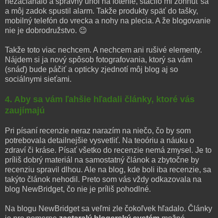
nezacláňalo a správny uhol na fotenie, stačilo mi zohnúť sa
a môj zadok spustil alarm. Takže produkty späť do tašky,
mobilný telefón do vrecka a nohy na plecia. A že blogovanie
nie je dobrodružstvo. 😉
Takže toto viac nechcem. A nechcem ani rušivé elementy.
Nájdem si ja nový spôsob fotografovania, ktorý sa vám
(snáď) bude páčiť a opticky zjednotí môj blog aj so
sociálnymi sieťami.
4. Aby sa vám ľahšie hľadali články, ktoré vás
zaujímajú
Pri písaní recenzie neraz narazím na niečo, čo by som
potrebovala detailnejšie vysvetliť. Na teoóriu a náuku o
zdraví či kráse. Písať všetko do recenzie nemá zmysel. Je to
príliš dobrý materiál na samostatný článok a zbytočne by
recenziu spravil dlhou. Ale na blog, kde boli iba recenzie, sa
takýto článok nehodil. Preto som vás vždy odkazovala na
blog NewBridget, čo nie je príliš pohodlné.
Na blogu NewBridget sa veľmi zle čokoľvek hľadalo. Články