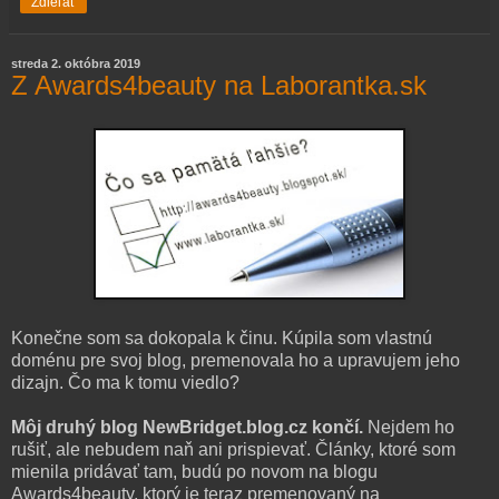
Zdieľať
streda 2. októbra 2019
Z Awards4beauty na Laborantka.sk
Konečne som sa dokopala k činu. Kúpila som vlastnú
doménu pre svoj blog, premenovala ho a upravujem jeho
dizajn. Čo ma k tomu viedlo?
Môj druhý blog NewBridget.blog.cz končí.
Nejdem ho
rušiť, ale nebudem naň ani prispievať. Články, ktoré som
mienila pridávať tam, budú po novom na blogu
Awards4beauty, ktorý je teraz premenovaný na