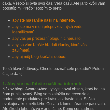
čaká. Všetko si pýta svoj čas. Veľa času. Ale ja to kvôli vám
podstúpim. Prečo? Robím to preto:
aby ste ma ľahšie našli na internete,
aby ste ma v mori príspevkov iných vedeli
identifikovať,
aby vás pri prezeraní blogu nič nerušilo,
aby sa vám ľahšie hľadali články, ktoré vás
zaujímajú,
aby aj môj blog kráčal s dobou,
To sú hlavné dôvody. Chcete poznať celé pozadie? Potom
čítajte ďalej.
1. Aby ste ma ľahšie našli na internete
Názov blogu Awards4beauty vystihoval obsah, ktorý bol na
ňom publikovaný. Blog som založila na recenzie a
hodnotenie produktov pre krásu a zdravie tela. Soška
evokujúca kozmetického Oscara k tomu náramne pasovala.
Ale škoda toho názvu v angličtine. Komu som adresu