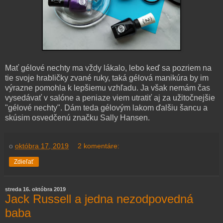
Mať gélové nechty ma vždy lákalo, lebo keď sa pozriem na
tie svoje hrabličky zvané ruky, taká gélová manikúra by im
výrazne pomohla k lepšiemu vzhľadu. Ja však nemám čas
vysedávať v salóne a peniaze viem utratiť aj za užitočnejšie
"gélové nechty". Dám teda gélovým lakom ďalšiu šancu a
skúsim osvedčenú značku Sally Hansen.
o
októbra 17, 2019
2 komentáre:
Zdieľať
streda 16. októbra 2019
Jack Russell a jedna nezodpovedná
baba