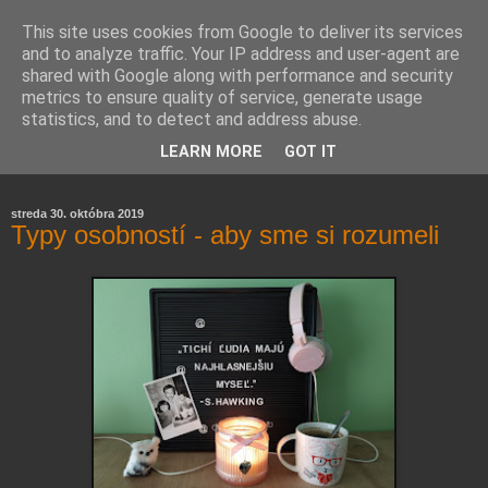
This site uses cookies from Google to deliver its services
and to analyze traffic. Your IP address and user-agent are
shared with Google along with performance and security
metrics to ensure quality of service, generate usage
statistics, and to detect and address abuse.
Farmaceutická laborantka hodnotí zloženie kozmetiky,
LEARN MORE
GOT IT
rozoberá témy o zdraví, živote a všetko možné.
streda 30. októbra 2019
Typy osobností - aby sme si rozumeli