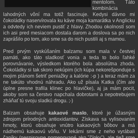
mentolom. Táto
kombinácia
lahodných vôní ma totiž fascinuje. Kedysi dávno mi
čokoládky naservírovala ku káve moja kamarátka v Anglicku
a odvtedy ich neviem pustiť z hlavy. Zhodou okolností som
ich asi pred mesiacom dostala darom a doslova sa po nich
zaprášilo po tom, ako sme sa do nich pustili aj s mamou.
Pred prvým vyskúšaním balzamu som mala v čestvej
pamäti, ako táto sladkosť vonia a teda to bolo ľahké
porovnávanie, výsledkom ktorého bola absolútna zhoda.
Čokoládky si tak skoro nekúpim (ich kúpa nekorešponduje s
mojim plánom šetriť peniažky a kalórie :-p ) a teraz mám za
ne takúto vhodnú náhradu. Ako už písala Katka (čím ale
úplne presne trafila klinec po hlavičke), aj ja mám pocit,
akoby som sa čerstvo napchala dobrotami a nepotrebujem
zháňať tú svoju sladkú drogu. ;-)
Balzam obsahuje
kakaové maslo
, ktoré je úžasným
zdrojom prírodných antioxidantov. Získava sa vylisovaním
hmoty, ktorú obsahuje vnútro kakaových bôbov a má
nádhernú kakaovú vôňu. V lekárni sme z neho vyrábali
čapíky (nespisovne pomenované ako "čípky"), ale tiež sme