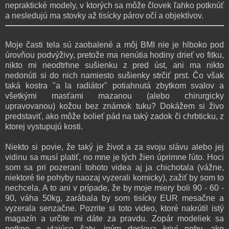
nepraktické modely, v ktorých sa môže človek ľahko potknúť
a nesledujú ma stovky až tisícky párov očí a objektívov.
Moje časti tela sú zaobalené a môj BMI nie je hlboko pod
úrovňou podvýživy, pretože ma nenútia hodiny drieť vo fitku,
nikto mi neodtrhne sušienku z pred úst, ani ma nikto
nedonúti si do nich namiesto sušienky strčiť prst. Čo však
taká kostra "a la radiátor" potiahnutá zbytkom svalov a
všetkými masťami mazanou (alebo chirurgicky
upravovanou) kožou bez známok tuku? Dokážem si živo
predstaviť, ako môže bolieť pád na taký zadok či chrbticku, z
ktorej vystupujú kosti.
Niekto si povie, že taký je život a za svoju slávu alebo jej
vidinu sa musí platiť, no mne je tých žien úprimne ľúto. Hoci
som sa pri pozeraní tohoto videa aj ja chichotala (vážne,
niektoré tie pohyby naozaj vyzerali komicky), zažiť by som to
nechcela. A to ani v prípade, že by moje miery boli 90 - 60 -
90, váha 50kg, zarábala by som tisícky EUR mesačne a
vyzerala senzačne. Pozrite si toto video, ktoré nakrútil istý
magazín a určite mi dáte za pravdu. Zopár modeliek sa
potkne o vlajúce šaty, iným doslova kriví nohy, ako