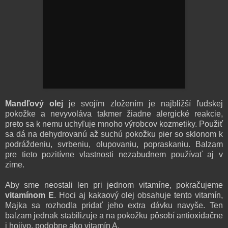
Mandľový olej
je svojím zložením je najbližší ľudskej
pokožke a nevyvoláva takmer žiadne alergické reakcie,
preto sa k nemu uchyľuje mnoho výrobcov kozmetiky. Použiť
sa dá na dehydrovanú až suchú pokožku pier so sklonom k
podráždeniu, svrbeniu, olupovaniu, popraskaniu. Balzam
pre tieto pozitívne vlastnosti nezabudnem používať aj v
zime.
Aby sme neostali len pri jednom vitamíne, pokračujeme
vitamínom E
. Hoci aj kakaový olej obsahuje tento vitamín,
Majka sa rozhodla pridať jeho extra dávku navyše. Ten
balzam jednak stabilizuje a na pokožku pôsobí antioxidačne
i hojivo, podobne ako vitamín A.