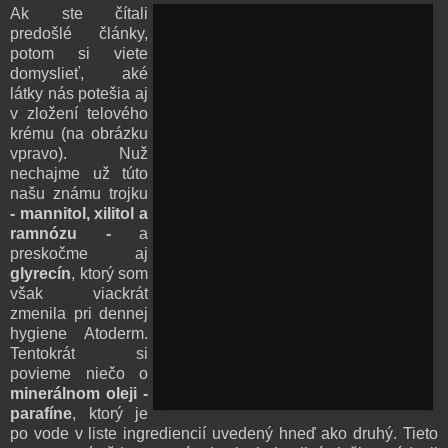
Ak ste čítali
predošlé články,
potom si viete
domyslieť, aké
látky nás potešia aj
v zložení telového
krému (na obrázku
vpravo). Nuž
nechajme už túto
našu známu trojku
- mannitol, xilitol a
ramnózu -
a
preskočme aj
glyrecín
, ktorý som
však viackrát
zmenila pri dennej
hygiene Atoderm.
Tentokrát si
povieme niečo o
minerálnom oleji -
parafíne
, ktorý je
po vode v liste ingrediencií uvedený hneď ako druhý. Tieto