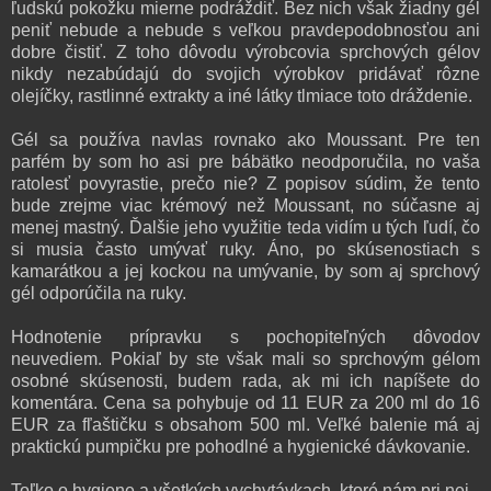
ľudskú pokožku mierne podráždiť. Bez nich však žiadny gél
peniť nebude a nebude s veľkou pravdepodobnosťou ani
dobre čistiť. Z toho dôvodu výrobcovia sprchových gélov
nikdy nezabúdajú do svojich výrobkov pridávať rôzne
olejíčky, rastlinné extrakty a iné látky tlmiace toto dráždenie.
Gél sa používa navlas rovnako ako Moussant. Pre ten
parfém by som ho asi pre bábätko neodporučila, no vaša
ratolesť povyrastie, prečo nie? Z popisov súdim, že tento
bude zrejme viac krémový než Moussant, no súčasne aj
menej mastný. Ďalšie jeho využitie teda vidím u tých ľudí, čo
si musia často umývať ruky. Áno, po skúsenostiach s
kamarátkou a jej kockou na umývanie, by som aj sprchový
gél odporúčila na ruky.
Hodnotenie prípravku s pochopiteľných dôvodov
neuvediem. Pokiaľ by ste však mali so sprchovým gélom
osobné skúsenosti, budem rada, ak mi ich napíšete do
komentára. Cena sa pohybuje od 11 EUR za 200 ml do 16
EUR za fľaštičku s obsahom 500 ml. Veľké balenie má aj
praktickú pumpičku pre pohodlné a hygienické dávkovanie.
Toľko o hygiene a všetkých vychytávkach, ktoré nám pri nej