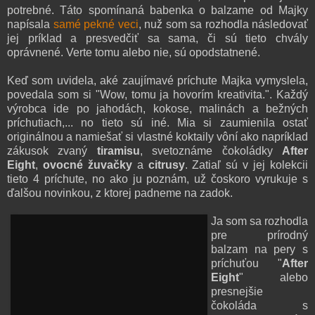
potrebné. Táto spomínaná babenka o balzame od Majky
napísala
samé pekné veci
, nuž som sa rozhodla následovať
jej príklad a presvedčiť sa sama, či sú tieto chvály
oprávnené. Verte tomu alebo nie, sú opodstatnené.
Keď som uvidela, aké zaujímavé príchute Majka vymyslela,
povedala som si "Wow, tomu ja hovorím kreativita.". Každý
výrobca ide po jahodách, kokose, malinách a bežných
príchutiach,... no tieto sú iné. Mia si zaumienila ostať
originálnou a namiešať si vlastné koktaily vôní ako napríklad
zákusok zvaný
tiramisu
, svetoznáme čokoládky
After
Eight
,
ovocné žuvačky
a
citrusy
. Zatiaľ sú v jej kolekcii
tieto 4 príchute, no ako ju poznám, už čoskoro vyrukuje s
ďalšou novinkou, z ktorej padneme na zadok.
Ja som sa rozhodla
pre prírodný
balzam na pery s
príchuťou "
After
Eight
" alebo
presnejšie
čokoláda s