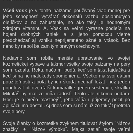
Včelí vosk
je v tomto balzame používaný viac menej pre
jeho schopnosť vytvárať dokonalú väzbu obsiahnutých
olejíčkov a na zahustenie, no ako taký je hodnotným
zdrojom vitamínu A. Vosk sa veľmi výrazne podieľa na
hojení drobných raniek a s jeho pomocou vieme
predchádzať aj vzniku nepríjemného akné a vrások. Bez
neho by nebol balzam tým pravým orechovým.
Nedávno som robila menšie upratovanie vo svojej
kozmetickej výbave a takmer všetky svoje balzamy na pery
som rozdala. Reku, načo mi budú, keď som taká lajdáčka a
keď si na ne málokedy spomeniem... Všetko má svoj dátum
použiteľnosti a bola by ich škoda nechať ležať, nuž jeden
poputoval otcovi, ďalší kamarátke, jeden sesternici, skrátka
Mikuláš by mal zo mňa radosť. Tento ale nikomu nedám.
Hoci je o niečo mastnejší, jeho vôňa i príjemný pocit po
aplikácii ma dostali. Aj dnes som si nám už zo trikrát pretrela
svoje pery.
Svoje články o kozmetike zvyknem titulovať štýlom "Názov
značky" + "Názov výrobku". Majka zatiaľ svoje veľmi