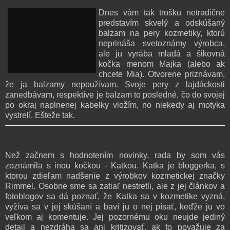
Dnes vám tak trošku netradične
predstavím skvelý a odskúšaný
balzam na pery kozmetiky, ktorú
neprináša svetoznámy výrobca,
ale ju vyrába mladá a šikovná
kočka menom Majka (alebo ak
chcete Mia). Otvorene priznávam,
že ja balzamy nepoužívam. Svoje pery z lajdáckosti
zanedbávam, respektíve je balzam to posledné, čo do svojej
po okraj naplnenej kabelky vložím, no niekedy aj motyka
vystrelí. Ešteže tak.
Než začnem s hodnotením novinky, rada by som vás
zoznámila s inou kočkou - Katkou. Katka je bloggerka, s
ktorou zdieľam nadšenie z výrobkov kozmetickej značky
Rimmel. Osobne sme sa zatiaľ nestretli, ale z jej článkov a
fotoblogov sa dá poznať, že Katka sa v kozmetike vyzná,
vyžíva sa v jej skúšaní a baví ju o nej písať, keďže ju vo
veľkom aj komentuje. Jej pozornému oku neujde jediný
detail a nezdráha sa ani kritizovať, ak to považuje za