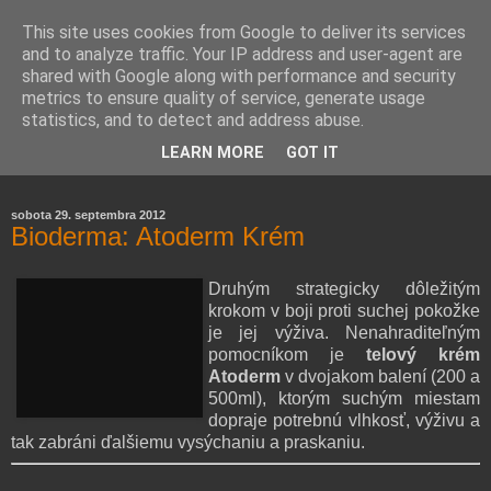
This site uses cookies from Google to deliver its services
and to analyze traffic. Your IP address and user-agent are
shared with Google along with performance and security
metrics to ensure quality of service, generate usage
statistics, and to detect and address abuse.
Farmaceutická laborantka hodnotí zloženie kozmetiky,
LEARN MORE
GOT IT
rozoberá témy o zdraví, živote a všetko možné.
sobota 29. septembra 2012
Bioderma: Atoderm Krém
Druhým strategicky dôležitým
krokom v boji proti suchej pokožke
je jej výživa. Nenahraditeľným
pomocníkom je
telový krém
Atoderm
v dvojakom balení (200 a
500ml), ktorým suchým miestam
dopraje potrebnú vlhkosť, výživu a
tak zabráni ďalšiemu vysýchaniu a praskaniu.