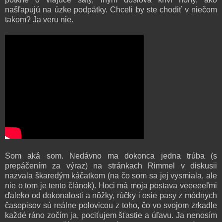
našľapujú na úzke podpätky. Chceli by ste chodiť v niečom
takom? Ja veru nie.
Som aká som. Nedávno ma dokonca jedna trúba (s
prepáčením za výraz) na stránkach Rimmel v diskusii
nazvala škaredým káčatkom (na čo som sa jej vysmiala, ale
nie o tom je tento článok). Hoci má moja postava veeeeeľmi
ďaleko od dokonalosti a nôžky, rúčky i osie pasy z módnych
časopisov sú reálne polovicou z toho, čo vo svojom zrkadle
každé ráno zočím ja, pociťujem šťastie a úľavu. Ja nenosím