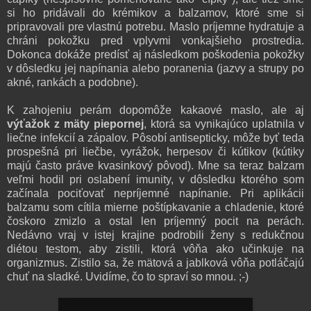
si ho pridávali do krémikov a balzamov, ktoré sme si
pripravovali pre vlastnú potrebu. Maslo príjemne hydratuje a
chráni pokožku pred vplyvmi vonkajšieho prostredia.
Dokonca dokáže predísť aj následkom poškodenia pokožky
v dôsledku jej napínania alebo poranenia (jazvy a strupy po
akné, rankách a podobne).
K zahojeniu perám dopomôže kakaové maslo, ale aj
výťažok z mäty piepornej
, ktorá sa vynikajúco uplatnila v
liečne infekcií a zápalov. Pôsobí antisepticky, môže byť teda
prospešná pri liečbe, vyrážok, herpesov či kútikov (kútiky
majú často práve kvasinkový pôvod). Mne sa teraz balzam
veľmi hodil pri oslabení imunity, v dôsledku ktorého som
začínala pociťovať nepríjemné napínanie. Pri aplikácii
balzamu som cítila mierne poštípkavanie a chladenie, ktoré
čoskoro zmizlo a ostal len príjemný pocit na perách.
Nedávno vraj v istej krajine podrobili ženy s redukčnou
diétou testom, aby zistili, ktorá vôňa ako učinkuje na
organizmus. Zistilo sa, že mätová a jablková vôňa potláčajú
chuť na sladké. Uvidíme, čo to spraví so mnou. ;-)