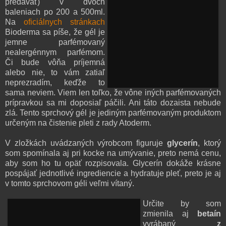
predávať) v dvoch
baleniach po 200 a 500ml.
Na
oficiálnych stránkach
Bioderma sa píše, že gél je
jemne parfémovaný
nealergénnym parfémom.
Či bude vôňa príjemná
alebo nie, to vám zatiaľ
neprezradím, keďže to
sama neviem. Viem len toľko, že vône iných parfémovaných
prípravkou sa mi doposiaľ páčili. Ani táto dozaista nebude
zlá. Tento sprchový gél je jediným parfémovaným produktom
určeným na čistenie pleti z rady Atoderm.
V zložkách uvádzaných výrobcom figuruje
glycerín
, ktorý
som spomínala aj pri kocke na umývanie, preto nemá cenu,
aby som ho tu opäť rozpisovala. Glycerín dokáže krásne
pospájať jednotlivé ingrediencie a hydratuje pleť, preto je aj
v tomto sprchovom géli veľmi vítaný.
Určite by som
zmienila aj
betaín
vyrábaný
z