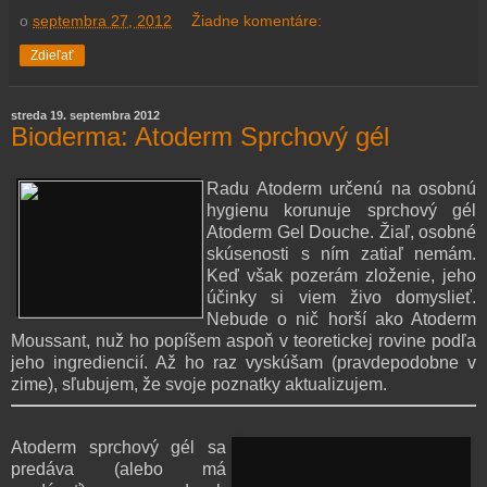
o
septembra 27, 2012
Žiadne komentáre:
Zdieľať
streda 19. septembra 2012
Bioderma: Atoderm Sprchový gél
Radu Atoderm určenú na osobnú
hygienu korunuje sprchový gél
Atoderm Gel Douche. Žiaľ, osobné
skúsenosti s ním zatiaľ nemám.
Keď však pozerám zloženie, jeho
účinky si viem živo domyslieť.
Nebude o nič horší ako Atoderm
Moussant, nuž ho popíšem aspoň v teoretickej rovine podľa
jeho ingrediencií. Až ho raz vyskúšam (pravdepodobne v
zime), sľubujem, že svoje poznatky aktualizujem.
Atoderm sprchový gél sa
predáva (alebo má