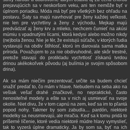
prejavujúcich sa v neskoršom veku, ani ten nemôže byť v
úplnom poriadku. Móda má byť pre všetkých bez ohľadu na
postavu. Šaty sa majú navrhovať pre ženy každej veľkosti,
nie len pre vychrtliny a ženy z východu. Mejkap majú
predvádzať aj ženy krv a mlieko, nechcem čumieť na akúsi
múmiu s vpadnutými lícami, ktorá kedysi alebo možno nikdy
(ne)bola ženou. Nie je fér, že existujú súťaže, v ktorých ľudia
vystavujú na obdiv štíhlosť, ktorú im darovala sama matka
príroda. Považujem to za nie obdivuhodné, ale skôr trestné,
pretože stavajú do protikladu vychrtlosť získanú tvrdou
drinou akékokoľvek pôvodu (aj bulímia je svojim spôsobom
drina).
Ak sa mám niečím prezentovať, určite sa budem chcieť
snažiť predať to, čo mám v hlave. Nebudem na seba ako na
vešiak vešať drahé značkové, no nepraktické, často
nenositeľné modely a ešte sa v nich aj usmievať na svoje
okolie. Niet divu, že v tom capnú na zem, keď sa im to pľantá
popod nohy. Takmer by som zabudla.... pardón, niektoré
modelky sa neusmievajú, ale mračia. Keď sa k tomu pridá to
príšerné líčenie, ktoré vedia niektoré múdre hlavy vymyslieť,
tak to vyzerá úplne dramaticky. Ja by som sa, byť na ich