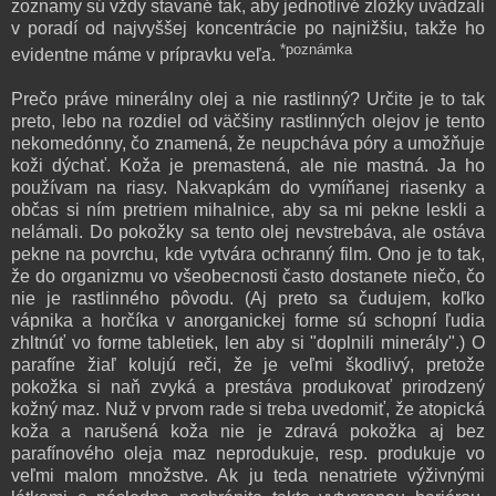
zoznamy sú vždy stavané tak, aby jednotlivé zložky uvádzali
v poradí od najvyššej koncentrácie po najnižšiu, takže ho
*poznámka
evidentne máme v prípravku veľa.
Prečo práve minerálny olej a nie rastlinný? Určite je to tak
preto, lebo na rozdiel od väčšiny rastlinných olejov je tento
nekomedónny, čo znamená, že neupcháva póry a umožňuje
koži dýchať. Koža je premastená, ale nie mastná. Ja ho
používam na riasy. Nakvapkám do vymíňanej riasenky a
občas si ním pretriem mihalnice, aby sa mi pekne leskli a
nelámali. Do pokožky sa tento olej nevstrebáva, ale ostáva
pekne na povrchu, kde vytvára ochranný film. Ono je to tak,
že do organizmu vo všeobecnosti často dostanete niečo, čo
nie je rastlinného pôvodu. (Aj preto sa čudujem, koľko
vápnika a horčíka v anorganickej forme sú schopní ľudia
zhltnúť vo forme tabletiek, len aby si "doplnili minerály".) O
parafíne žiaľ kolujú reči, že je veľmi škodlivý, pretože
pokožka si naň zvyká a prestáva produkovať prirodzený
kožný maz. Nuž v prvom rade si treba uvedomiť, že atopická
koža a narušená koža nie je zdravá pokožka aj bez
parafínového oleja maz neprodukuje, resp. produkuje vo
veľmi malom množstve. Ak ju teda nenatriete výživnými