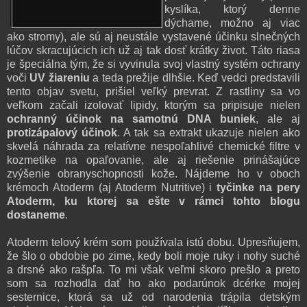
kyslíka, ktorý denne
dýchame, možno aj viac
ako stromy), ale sú aj neustále vystavené účinku slnečných
lúčov skracujúcich ich už aj tak dosť krátky život. Táto riasa
je špeciálna tým, že si vyvinula svoj vlastný systém ochrany
voči
UV žiareniu
a teda prežije dlhšie. Keď vedci predstavili
tento objav svetu, prišiel veľký prevrat. Z rastliny sa vo
veľkom začali izolovať lipidy, ktorým sa pripisuje nielen
ochranný účinok na samotnú DNA buniek
, ale aj
protizápalový účinok
. A tak sa extrakt ukazuje nielen ako
skvelá náhrada za relatívne nespoľahlivé chemické filtre v
kozmetike na opaľovanie, ale aj riešenie prinášajúce
zvýšenie obranyschopnosti kože. Nájdeme ho v oboch
krémoch Atoderm (aj Atoderm Nutritive) i
tyčinke na pery
Atoderm,
ku ktorej sa ešte v rámci tohto blogu
dostaneme
.
Atoderm telový krém som používala istú dobu. Upresňujem,
že šlo o obdobie po zime, kedy boli moje ruky i nohy suché
a drsné ako rašpľa. To mi však veľmi skoro prešlo a preto
som sa rozhodla dať ho ako podarúnok dcérke mojej
sesternice, ktorá sa už od narodenia trápila detským