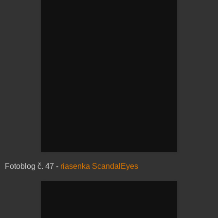
Fotoblog č. 47 -
riasenka ScandalEyes