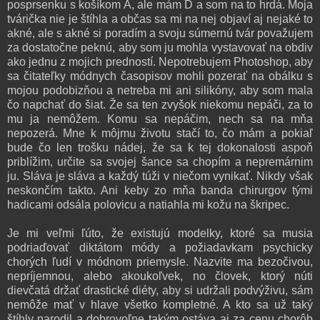
posprsenku s košíkom A, ale mám D a som na to hrdá. Moja
tvárička nie je štíhla a občas sa mi na nej objaví aj nejaké to
akné, ale s akné si poradím a svoju súmernú tvár považujem
za dostatočne peknú, aby som ju mohla vystavovať na obdiv
ako jednu z mojich predností. Nepotrebujem Photoshop, aby
sa čitateľky módnych časopisov mohli pozerať na obálku s
mojou podobizňou a netreba mi ani silikóny, aby som mala
čo napchať do šiat. Že sa ten zvyšok niekomu nepáči, za to
mu ja nemôžem. Komu sa nepáčim, nech sa na mňa
nepozerá. Mne k môjmu životu stačí to, čo mám a pokiaľ
bude čo len trošku nádej, že sa k tej dokonalosti aspoň
priblížim, určite sa svojej šance sa chopím a nepremárnim
ju. Sláva je sláva a každý túži v niečom vynikať. Nikdy však
neskončím takto. Ani keby zo mňa banda chirurgov tými
hadicami odsála polovicu a natiahla mi kožu na škripec.
Je mi veľmi ľúto, že existujú modelky, ktoré sa musia
podriaďovať diktátom módy a požiadavkam psychicky
chorých ľudí v módnom priemysle. Nazvite ma bezočivou,
nepríjemnou, alebo akoukoľvek, no človek, ktorý núti
dievčatá držať drastické diéty, aby si udržali podvýživu, sám
nemôže mať v hlave všetko kompletné. A kto sa už taký
štíhly narodil a dobrovoľne takým ostáva aj za cenu chorôb