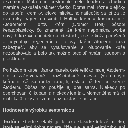
ekzémom. Mala ním postihnuté celé telíčko a chudina
mamina vyskúšala takmer všetko. Doma mali rôzne olejíčky
do kúpeľa, krémiky, telové mlieka, no najlepšie sa jej za tie
dva roky trápenia osvedčil Holtov krém v kombinácii s
Atodermom. Holtov krém (Cremor Holt) pôsobí
keratoplasticky, čo znamená, že krém napomáha tvorbe
nových kožných buniek na miestach, kde je koža porušená
a urýchľuje regeneráciu. Telový krém Atoderm zasa
zabezpečí, aby sa vysušovanie a olupovanie kože
nezopakovalo a bolo tak možné predísť ranám, strupom a
prasklinám.
Po každom kúpeli Janka natrela celé telíčko malej Atoderm-
om a začervenané i rozškriabané miesta tým druhým
krémom. Až sa ranky zahojili, ostala už len pri kréme
Atoderm. Občas ho použije aj ona sama. Niekedy po
osprchovaní či kúpaní a niekedy len tak. Momentálne má jej
maličká 3 roky a ekzém ju už našťastie netrápi.
Hodnotenie výrobku sesternicou:
Textúra:
stredne tekutý (je to ako klasické telové mlieko,
ktoré sa veľmi dobre natiera, čiže nie je ani veľmi tuhý, ani