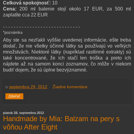
Celková spokojnosť:
10
Cena:
200 ml balenie stojí okolo 17 EUR, za 500 ml
zaplatíte cca 22 EUR
- - - - - - - - - - - - - - - - - - - - - - - - - - - - -
*poznámka
Aby ste sa nezľakli vyššie uvedenej informácie, ešte treba
dodať, že nie všetky účinné látky sa používajú vo veľkých
množstvách. Niektoré látky (napríklad rastlinné extrakty) sú
také koncentrované, že ich stačí len troška a preto ich
nájdete až na samom konci zoznamov, čo môže v niekom
budiť dojem, že sú úplne bezvýznamné.
o
septembra 29, 2012
Žiadne komentáre:
Zdieľať
piatok 28. septembra 2012
Handmade by Mia: Balzam na pery s
vôňou After Eight