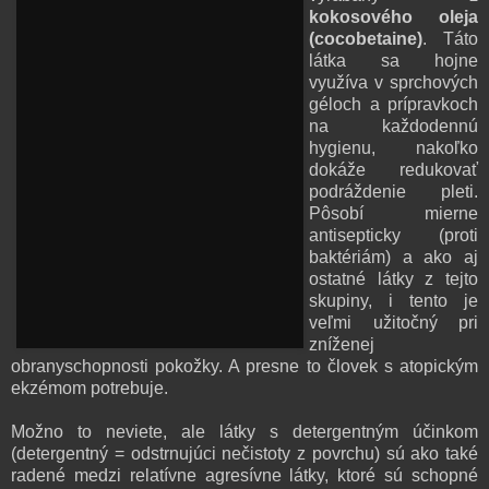
kokosového oleja
(cocobetaine)
. Táto
látka sa hojne
využíva v sprchových
géloch a prípravkoch
na každodennú
hygienu, nakoľko
dokáže redukovať
podráždenie pleti.
Pôsobí mierne
antisepticky (proti
baktériám) a ako aj
ostatné látky z tejto
skupiny, i tento je
veľmi užitočný pri
zníženej
obranyschopnosti pokožky. A presne to človek s atopickým
ekzémom potrebuje.
Možno to neviete, ale látky s detergentným účinkom
(detergentný = odstrnujúci nečistoty z povrchu) sú ako také
radené medzi relatívne agresívne látky, ktoré sú schopné