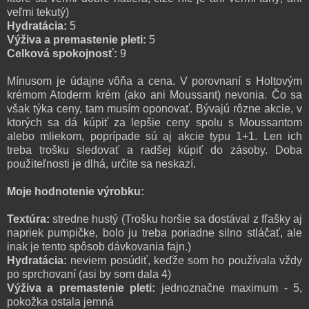
veľmi tekutý)
Hydratácia:
5
Výživa a premastenie pleti:
5
Celková spokojnosť:
9
Mínusom je údajne vôňa a cena. V porovnaní s Holtovým
krémom Atoderm krém (ako ani Moussant) nevonia. Čo sa
však týka ceny, tam musím oponovať. Bývajú rôzne akcie, v
ktorých sa dá kúpiť za lepšie ceny spolu s Moussantom
alebo mliekom, poprípade sú aj akcie typu 1+1. Len ich
treba trošku sledovať a radšej kúpiť do zásoby. Doba
použiteľnosti je dlhá, určite sa neskazí.
Moje hodnotenie výrobku:
Textúra:
stredne hustý (Trošku horšie sa dostával z fľašky aj
napriek pumpičke, bolo ju treba poriadne silno stláčať, ale
inak je tento spôsob dávkovania fajn.)
Hydratácia:
neviem posúdiť, keďže som ho používala vždy
po sprchovaní (asi by som dala 4)
Výživa a premastenie pleti:
jednoznačne maximum - 5,
pokožka ostala jemná