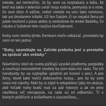
mieste, asi nemračila. Ja by som sa rozplakala a bála, že
keď ma takto v televízii uvidí moja rodina, pomyslia si o mne,
že som idiot. A vážne, vidieť niekde na ulici takú nestvoru,
tak asi dostanem infarkt. Už len čakám, či sa nejaká žena pri
páde nezlomí v pase alebo si nedoláme tie tenké šteblíky, čo
náuka o ľudskom tele nazýva končatinami.
Keby som mohla týmto žienkam niečo odkázať, povedala by
som im len jedno:
"Baby, spamätajte sa. Začnite preboha jesť a prestaňte
sa správať ako vešiaky."
Návrhárov, ktorí do sveta púšťajú vysoké platformy, podpätky
a navrhujú nenositeľné modely by som dala inú radu. Tie ich
haraburdy by sa najlepšie uplatnili pri horení v peci. A pre
ženy, ktoré také niečo dobrovoľne nosia... pre tie by som
mala iné návrhy. Mali by si zájsť k ortopédovi (aby im ukázal,
aké hrčaté nohy budú mať za pár rokov)v a ak im jeho
návšteva nič nenapovie, na rade sú iní odborníci. Tí v
bielych plášťoch a košieľkami s viazaničkou...