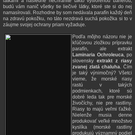
látkami a následne nechránite takto vytvorenou bariérou,
budú vám nanič všetky tie liečivé látky, ktoré ste si do nej
namasírovali. Rozhodne by som nedávala parafín každý deň
na zdravú pokožku, no táto nezdravá suchá pokožka si to v
záujme svojej ochrany priam vyžaduje.
Podľa môjho názoru nie je
kľúčovou zložkou prípravku
parafín, ale extrakt
Laminaria Ochroleuca
, po
slovensky
extrakt z riasy
zvanej zlatá chaluha
. Čím
je taký výnimočný? Všetci
vieme, že morské riasy
rastú v takých
podmienkach, ktoré sú
dobré leda tak pre morské
živočíchy, nie pre rastliny.
Riasy to majú veľmi ťažké.
Nielenže musia denne
produkovať veľké množstvo
kyslíka (morské rastliny
produkujú významný podiel