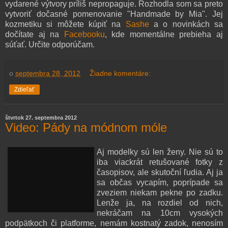
vydarené výtvory príliš nepropaguje. Rozhodla som sa preto
vytvoriť dočasné pomenovanie "Handmade by Mia". Jej
kozmetiku si môžete kúpiť na
Sashe
a o novinkách sa
dočítate aj na
Facebooku
, kde momentálne prebieha aj
súťať. Určite odporúčam.
o
septembra 28, 2012
Žiadne komentáre:
Zdieľať
štvrtok 27. septembra 2012
Video: Pády na módnom móle
Aj modelky sú len ženy. Nie sú to
iba viackrát retušované fotky z
časopisov, ale skutoční ľudia. Aj ja
sa občas vycapím, poprípade sa
zveziem niekam pekne po zadku.
Lenže ja, na rozdiel od nich,
nekráčam na 10cm vysokých
podpätkoch či platforme, nemám kostnatý zadok, nenosím