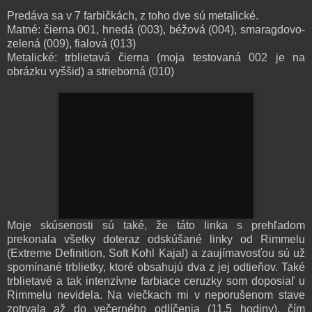
Predáva sa v 7 farbičkách, z toho dve sú metalické.
Matné: čierna 001, hnedá (003), béžová (004), smaragdovo-
zelená (009), fialová (013)
Metalické: trblietavá čierna (moja testovaná 002 je na
obrázku vyššid) a strieborná (010)
Moje skúsenosti sú také, že táto linka s prehľadom
prekonala všetky doteraz odskúšané linky od Rimmelu
(Extreme Definition, Soft Kohl Kajal) a zaujímavosťou sú už
spomínané trblietky, ktoré obsahujú dva z jej odtieňov. Také
trblietavé a tak intenzívne farbiace ceruzky som doposiaľ u
Rimmelu nevidela. Na viečkach mi v neporušenom stave
zotrvala až do večerného odlíčenia (11,5 hodiny), čím