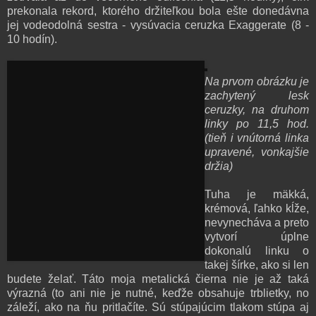
prekonala rekord, ktorého držiteľkou bola ešte donedávna
jej vodeodolná sestra - vysúvacia ceruzka Exaggerate (8 -
10 hodín).
Na prvom obrázku je
zachytený lesk
ceruzky, na druhom
linky po 11,5 hod.
(tieň i vnútorná linka
upravené, vonkajšie
držia)
Tuha je mäkká,
krémová, ľahko kĺže,
nevynecháva a preto
vytvorí úplne
dokonalú linku o
takej šírke, ako si len
budete želať. Táto moja metalická čierna nie je až taká
výrazná (to ani nie je nutné, keďže obsahuje trblietky, no
záleží, ako na ňu pritlačíte. Sú stúpajúcim tlakom stúpa aj