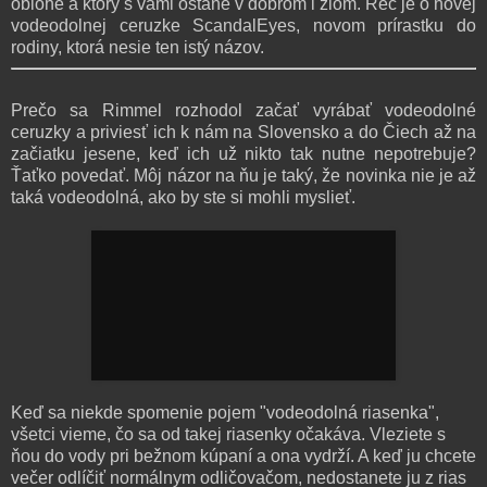
oblohe a ktorý s vami ostane v dobrom i zlom. Reč je o novej
vodeodolnej ceruzke ScandalEyes, novom prírastku do
rodiny, ktorá nesie ten istý názov.
Prečo sa Rimmel rozhodol začať vyrábať vodeodolné
ceruzky a priviesť ich k nám na Slovensko a do Čiech až na
začiatku jesene, keď ich už nikto tak nutne nepotrebuje?
Ťaťko povedať. Môj názor na ňu je taký, že novinka nie je až
taká vodeodolná, ako by ste si mohli myslieť.
Keď sa niekde spomenie pojem "vodeodolná riasenka",
všetci vieme, čo sa od takej riasenky očakáva. Vleziete s
ňou do vody pri bežnom kúpaní a ona vydrží. A keď ju chcete
večer odlíčiť normálnym odličovačom, nedostanete ju z rias