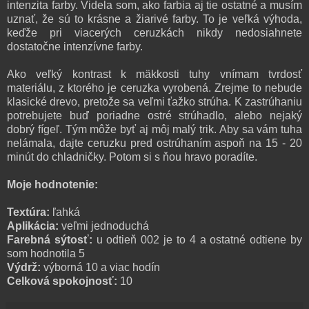
intenzita farby. Videla som, ako farbia aj tie ostatné a musím
uznať, že sú to krásne a žiarivé farby. To je veľká výhoda,
keďže pri viacerých ceruzkách nikdy nedosiahnete
dostatočne intenzívne farby.
Ako veľký kontrast k mäkkosti tuhy vnímam tvrdosť
materiálu, z ktorého je ceruzka vyrobená. Zrejme to nebude
klasické drevo, pretože sa veľmi ťažko strúha. K zastrúhaniu
potrebujete buď poriadne ostré strúhadlo, alebo nejaký
dobrý fígeľ. Tým môže byť aj môj malý trik. Aby sa vám tuha
nelámala, dajte ceruzku pred ostrúhaním aspoň na 15 - 20
minút do chladničky. Potom si s ňou hravo poradíte.
Moje hodnotenie:
Textúra:
ľahká
Aplikácia:
veľmi jednoduchá
Farebná sýtosť:
u odtieň 002 je to 4 a ostatné odtiene by
som hodnotila 5
Výdrž:
výborná 10 a viac hodín
Celková spokojnosť:
10