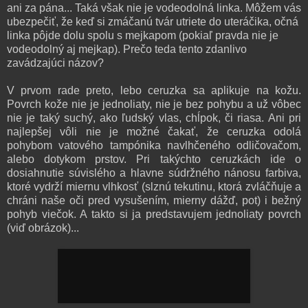
ani za pána... Taká však nie je vodeodolná linka. Môžem vás
ubezpečiť, že keď si zmáčanú tvár utriete do uteráčika, očná
linka pôjde dolu spolu s mejkapom (pokiaľ pravda nie je
vodeodolný aj mejkap). Prečo teda tento zdanlivo
zavádzajúci názov?
V prvom rade preto, lebo ceruzka sa aplikuje na kožu.
Povrch kože nie je jednoliaty, nie je bez pohybu a už vôbec
nie je taký suchý, ako ľudský vlas, chĺpok, či riasa. Ani pri
najlepšej vôli nie je možné čakať, že ceruzka odolá
pohybom vatového tampónika navlhčeného odličovačom,
alebo dotykom prstov. Pri takýchto ceruzkách ide o
dosiahnutie súvislého a hlavne súdržného nánosu farbiva,
ktoré vydrží miernu vlhkosť (slznú tekutinu, ktorá zvláčňuje a
chráni naše oči pred vysušením, mierny dážď, pot) i bežný
pohyb viečok. A takto si ja predstavujem jednoliaty povrch
(viď obrázok)...