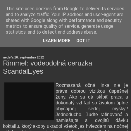
This site uses cookies from Google to deliver its services
and to analyze traffic. Your IP address and user-agent are
shared with Google along with performance and security
metrics to ensure quality of service, generate usage
statistics, and to detect and address abuse.
Farmaceutická laborantka hodnotí zloženie kozmetiky,
LEARN MORE
GOT IT
rozoberá témy o zdraví, živote a všetko možné.
nedeľa 16. septembra 2012
Rimmel: vodeodolná ceruzka
ScandalEyes
Rozmazaná očná linka nie je
práve dobrou vizitkou úspešnej
ženy. Ako sa dá skĺbiť práca a
dokonalý vzhľad so životom úplne
obyčajnej šedej myšky?
Jednoducho. Buďte rafinovaná a
namiešajte si dvojitú dávku
koktailu, ktorý akoby ukradol všetok jas hviezdam na nočnej