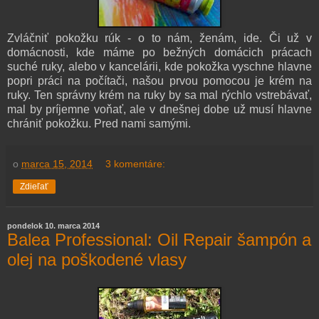
Zvláčniť pokožku rúk - o to nám, ženám, ide. Či už v
domácnosti, kde máme po bežných domácich prácach
suché ruky, alebo v kancelárii, kde pokožka vyschne hlavne
popri práci na počítači, našou prvou pomocou je krém na
ruky. Ten správny krém na ruky by sa mal rýchlo vstrebávať,
mal by príjemne voňať, ale v dnešnej dobe už musí hlavne
chrániť pokožku. Pred nami samými.
o
marca 15, 2014
3 komentáre:
Zdieľať
pondelok 10. marca 2014
Balea Professional: Oil Repair šampón a
olej na poškodené vlasy