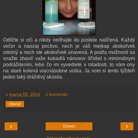
Odlíčte si oči a nikdy nelíhajte do postele nalíčená. Každý
večer a naozaj poctivo, nech je váš mejkap akokoľvek
odolný a nech ste akokoľvek unavená. A podľa možností sa
snažte zbaviť vaše kukadlá nánosov líčidiel s minimálnym
podráždením, lebo čo im vyvediete v mladosti, to vám ony
na staré kolená viacnásobne vrátia. Ja som si tento týždeň
jeden taký dráždivý skúsila.
o
marca 03, 2014
1 komentár:
Zdieľať
‹
›
Domov
Zobraziť webovú verziu