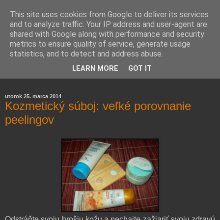
This site uses cookies from Google to deliver its services
and to analyze traffic. Your IP address and user-agent are
shared with Google along with performance and security
metrics to ensure quality of service, generate usage
statistics, and to detect and address abuse.
Farmaceutická laborantka hodnotí zloženie kozmetiky,
LEARN MORE
GOT IT
rozoberá témy o zdraví, živote a všetko možné.
utorok 25. marca 2014
Kozmetický súboj: veľké porovnanie
peelingov
Odstráňte svoju hrošiu kožu a nechajte zažiariť svoju zdravú