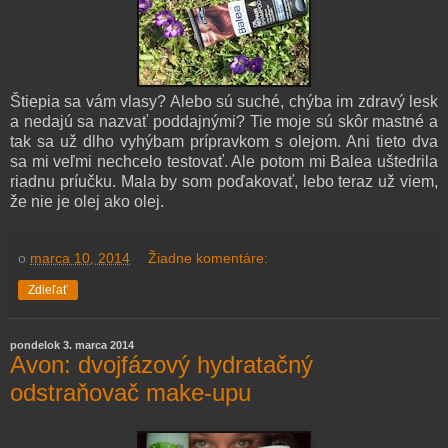
Štiepia sa vám vlasy? Alebo sú suché, chýba im zdravý lesk
a nedajú sa nazvať poddajnými? Tie moje sú skôr mastné a
tak sa už dlho vyhýbam prípravkom s olejom. Ani tieto dva
sa mi veľmi nechcelo testovať. Ale potom mi Balea uštedrila
riadnu príučku. Mala by som poďakovať, lebo teraz už viem,
že nie je olej ako olej.
o
marca 10, 2014
Žiadne komentáre:
Zdieľať
pondelok 3. marca 2014
Avon: dvojfázový hydratačný
odstraňovač make-upu