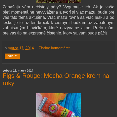
Zanášajú vám nečistoty póry? Vygumujte ich. Ak je vaša
pleť momentálne nevyvážená a tvorí si viac mazu, bude pre
vás táto téma aktuálna. Viac mazu rovná sa viac lesku a od
lesku je to už len krôčik k čiernym bodkám až zapáleným
zahnisaným hlavičkám, ktoré nazývame akné. Preto mám
pre vás tip na expresné čistenie, ktorý sa vám bude páčiť.
o
marca 17, 2014
Žiadne komentáre:
Zdieľať
sobota 15. marca 2014
Figs & Rouge: Mocha Orange krém na
ruky