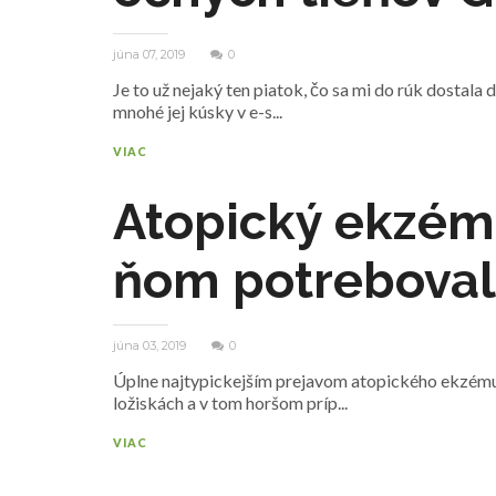
júna 07, 2019
0
Je to už nejaký ten piatok, čo sa mi do rúk dosta
mnohé jej kúsky v e-s...
VIAC
Atopický ekzém 
ňom potrebovali
júna 03, 2019
0
Úplne najtypickejším prejavom atopického ekzému j
ložiskách a v tom horšom príp...
VIAC