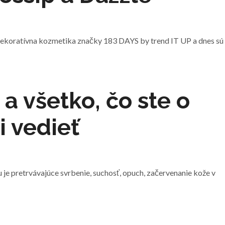
la dekoratívna kozmetika značky 183 DAYS by trend IT UP a dnes sú
a všetko, čo ste o
 vedieť
e pretrvávajúce svrbenie, suchosť, opuch, začervenanie kože v