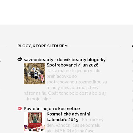
BLOGY, KTORÉ SLEDUJEM
saveonbeauty - denník beauty blogerky
t
-
Spotrebovanci / jún 2026
Tak a máme tu jednu rýchlu
prehľadovku so
spotrebovanou kozmetikou za
minulý mesiac a môj ctený
y
názor na ňu. Opäť toho bolo dosť a bolo aj
– k mojej plne...
Povídání nejen o kosmetice
Kosmetické adventní
-
Přeji pěkný
kalendáře 2025
den. Vánoční čas se pomalu,
ale jistě blíží a je na čase