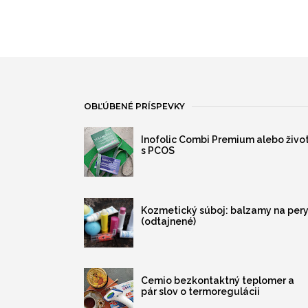
OBĽÚBENÉ PRÍSPEVKY
Inofolic Combi Premium alebo živo
s PCOS
Kozmetický súboj: balzamy na per
(odtajnené)
Cemio bezkontaktný teplomer a
pár slov o termoregulácii