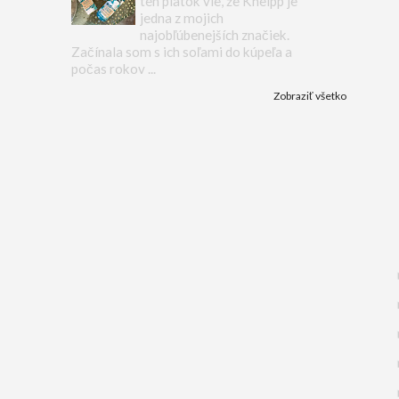
ten piatok vie, že Kneipp je
jedna z mojich
najobľúbenejších značiek.
Začínala som s ich soľami do kúpeľa a
počas rokov ...
Zobraziť všetko