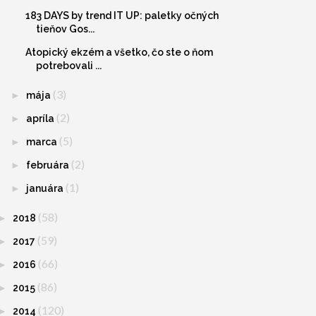
183 DAYS by trend IT UP: paletky očných
tieňov Gos...
Atopický ekzém a všetko, čo ste o ňom
potrebovali ...
(3)
►
mája
(2)
►
apríla
(5)
►
marca
(2)
►
februára
(1)
►
januára
(58)
►
2018
(59)
►
2017
(66)
►
2016
(86)
►
2015
(120)
►
2014