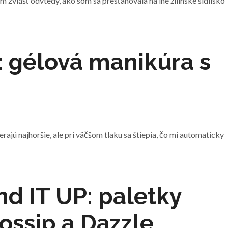
m zvlášť odvtedy, ako som sa presťahovala na iné žilinské sídlisko
 gélová manikúra s
jú najhoršie, ale pri väčšom tlaku sa štiepia, čo mi automaticky
nd IT UP: paletky
ossip a Dazzle