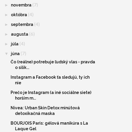
(7)
►
novembra
(4)
►
októbra
(4)
►
septembra
(6)
►
augusta
(4)
►
júla
(7)
▼
júna
Čo (reálne) potrebuje ľudský vlas - pravda
o silik...
Instagram a Facebook ťa sledujú, ty ich
nie
Prečo je Instagram (a iné sociálne siete)
horším m...
Nivea: Urban Skin Detox minútová
detoxikačná maska
BOURJOIS Paris: gélová manikúra s La
Laque Gel