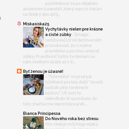
poohlédnout se po nějakém
adventním kalendáři, který nám to čekání
na Štědrý den zpříj...
k
Miskasiska25
Vychytávky nielen pre krásne
-
[image:
a čisté zúbky
nazuby.eu] Už od detstva nám
prízvukovali, že si máme
pravidelne a poctivo umývať
zúbky. Pravdivosť tohto tvrdeniam sa
nám všetkým ukáže až v d...
Byť ženou je úžasné!
-
*Schminka* mi pred pár
týždňami poslala ďalší *skvelý
balíček plný farebných
kúskov.* Už som to
niekoľkokrát spomínala, že
táto značka ma neprestáva prek...
Bianca Principessa
-
Do Nového roka bez stresu
Kto sleduje môj blog nejaký