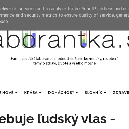
liver its services and to analyze traffic. Your IP address and us
rmance and security metrics to ensure quality of service, gene
buse.
Farmaceutická laborantka hodnotí zloženie kozmetiky, rozoberá
témy o zdraví, živote a všetko možné.
E NOVÉ
KRÁSA
DOMÁCNOSŤ
SLOVNÍK
ZDRAVI
ebuje ľudský vlas -