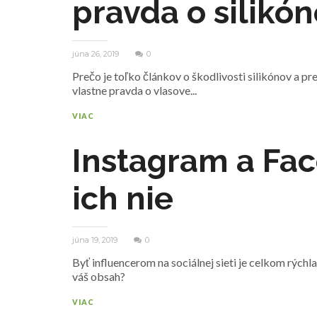
pravda o silikó
júna 26, 2019
0
Prečo je toľko článkov o škodlivosti silikónov a pr
vlastne pravda o vlasove...
VIAC
Instagram a Fac
ich nie
júna 19, 2019
0
Byť influencerom na sociálnej sieti je celkom rýchla
váš obsah?
VIAC