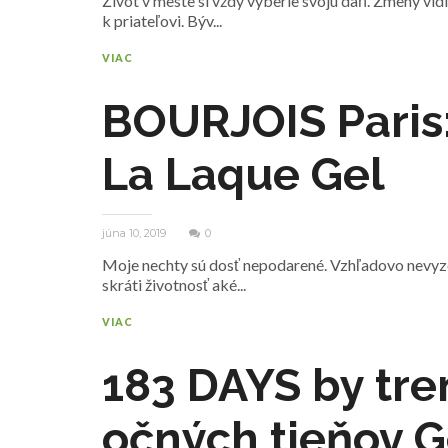
Život v meste si vždy vyberie svoju daň. Zmeny vidí
k priateľovi. Býv...
VIAC
BOURJOIS Paris:
La Laque Gel
júna 10, 2019
0
Moje nechty sú dosť nepodarené. Vzhľadovo nevyzera
skráti životnosť aké...
VIAC
183 DAYS by tre
očných tieňov G