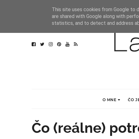
This site uses cookies from Google to de
are shared with Google along with perfo
statistics, and to detect and address a
O MNE
ČO J
Čo (reálne) potr