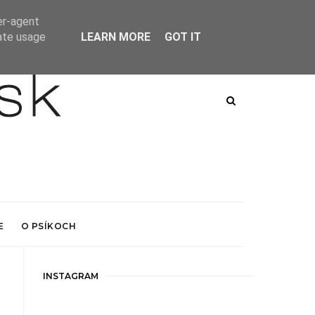
er-agent
rate usage
LEARN MORE
GOT IT
E
O PSÍKOCH
INSTAGRAM