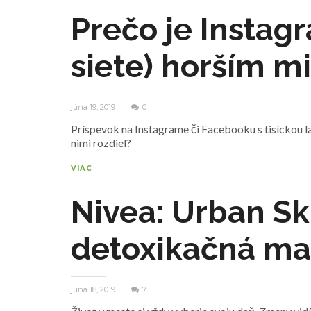
Prečo je Instagr
siete) horším m
júna 19, 2019
0
Príspevok na Instagrame či Facebooku s tisíckou l
nimi rozdiel?
VIAC
Nivea: Urban Sk
detoxikačná ma
júna 18, 2019
7