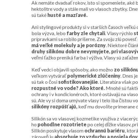
Ak nemáte dvadsať rokov, isto si spomeniete, aké 
hektolitre vody a stále mali vo vlasoch zbytky. Dnes
sú také
husté a mazľavé.
Ani stylingové produkty si v starších časoch veľkú 
bola výzva, lebo
farby zle chytali
. Vlasy rýchlo
s
prípravkami sa robilo príšerne. Za svoju zlú poves
má veľké molekuly a je porózny
. Niektoré člán
druhy silikónu dobre nevymyjete, pri vlasov
veľmi ťažko preniká farba i výživa. Vlasy sú zaťažen
Keď vedci objavili spôsoby, ako možno
zo silikón
veľkom vytvárať
polymerické zlúčeniny
. Dnes j
sú tak o čosi
sofistikovanejšie
. Literatúra však p
rozpustné vo vode?
Ako ktoré.
Mnohé sú faktic
ochrany i v kondicionéroch, ktoré ostávajú na vlas
sú. Ale vy si doma umývate vlasy i telo iba čistou 
silikóny rozpúšťajú,
keď mu dovolíte primerane dl
Silikón sa vo vlasovej kozmetike využíva z viacer
ho
pohodlne rozotriete
po celej dĺžke vlasov, p
Silikón poskytuje vlasom
ochrannú
bariéru
, ktor
zároveň ju
absorbuje zo vzduchu a posiela do