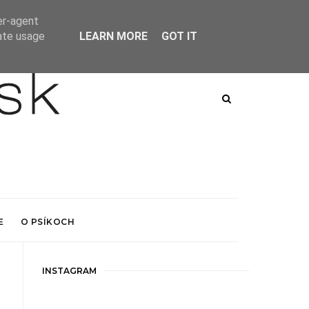
er-agent
rate usage
LEARN MORE
GOT IT
E
O PSÍKOCH
INSTAGRAM