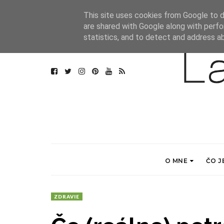
This site uses cookies from Google to de
are shared with Google along with perfo
statistics, and to detect and address a
O MNE
ČO J
ZDRAVIE