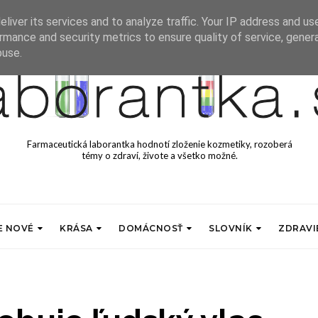
liver its services and to analyze traffic. Your IP address and us
rmance and security metrics to ensure quality of service, gene
buse.
Farmaceutická laborantka hodnotí zloženie kozmetiky, rozoberá
témy o zdraví, živote a všetko možné.
E NOVÉ
KRÁSA
DOMÁCNOSŤ
SLOVNÍK
ZDRAVI