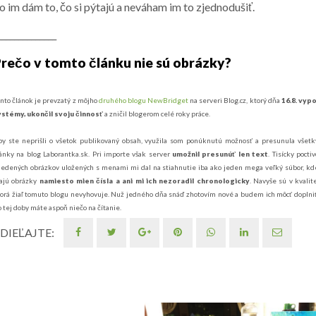
ho im dám to, čo si pýtajú a neváham im to zjednodušiť.
______________
rečo v tomto článku nie sú obrázky?
nto článok je prevzatý z môjho
druhého blogu NewBridget
na serveri Blog.cz, ktorý dňa
16.8. vypo
ystémy, ukončil svoju činnosť
a zničil blogerom celé roky práce.
y ste neprišli o všetok publikovaný obsah, využila som ponúknutú možnosť a presunula všetk
ánky na blog Laborantka.sk. Pri importe však server
umožnil presunúť len text
. Tisícky poctiv
iedených obrázkov uložených s menami mi dal na stiahnutie iba ako jeden mega veľký súbor, kd
ajú obrázky
namiesto mien čísla a ani mi ich nezoradil chronologicky
. Navyše sú v kvalite
orá žiaľ tomuto blogu nevyhovuje. Nuž jedného dňa snáď zhotovím nové a budem ich môcť doplniť
 tej doby máte aspoň niečo na čítanie.
DIEĽAJTE: