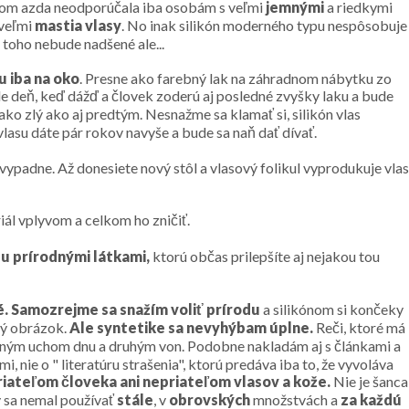
om azda neodporúčala iba osobám s veľmi
jemnými
a riedkymi
 veľmi
mastia vlasy
. No inak silikón moderného typu nespôsobuje
 toho nebude nadšené ale...
u iba na oko
. Presne ako farebný lak na záhradnom nábytku zo
ríde deň, keď dážď a človek zoderú aj posledné zvyšky laku a bude
ako zlý ako aj predtým. Nesnažme sa klamať si, silikón vlas
 vlasu dáte pár rokov navyše a bude sa naň dať dívať.
 vypadne. Až donesiete nový stôl a vlasový folikul vyprodukuje vlas
iál vplyvom a celkom ho zničiť.
u prírodnými látkami,
ktorú občas prilepšíte aj nejakou tou
é. Samozrejme sa snažím voliť prírodu
a silikónom si končeky
ný obrázok.
Ale syntetike sa nevyhýbam úplne.
Reči, ktoré má
jedným uchom dnu a druhým von. Podobne nakladám aj s článkami a
 nie o " literatúru strašenia", ktorú predáva iba to, že vyvoláva
priateľom človeka ani nepriateľom vlasov a kože.
Nie je šanca
y sa nemal používať
stále
, v
obrovských
množstvách a
za každú