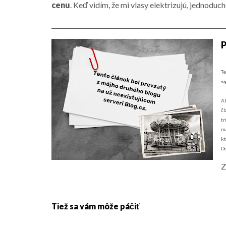
cenu
. Keď vidím, že mi vlasy elektrizujú, jednoduc
_________________________________________________________
P
Te
s
Ab
čl
tr
m
kt
Do
Z
Tiež sa vám môže páčiť