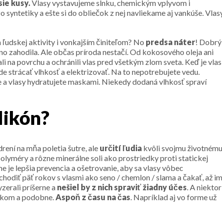
sie kusy.
Vlasy vystavujeme slnku, chemickým vplyvom i
 syntetiky a ešte si do obliečok z nej navliekame aj vankúše. Vlas
ľudskej aktivity i vonkajším činiteľom? No
predsa náter
! Dobrý
vno zahodila. Ale občas príroda nestačí. Od kokosového oleja ani
i na povrchu a ochránili vlas pred všetkým zlom sveta. Keď je vlas
de strácať vlhkosť a elektrizovať. Na to nepotrebujete vedu.
e a vlasy hydratujete maskami. Niekedy dodaná vlhkosť spraví
likón?
ení na mňa poletia šutre, ale
určití ľudia
kvôli svojmu životném
olyméry a rôzne minerálne soli ako prostriedky proti statickej
e je lepšia prevencia a ošetrovanie, aby sa vlasy vôbec
ú chodiť päť rokov s vlasmi ako seno / chemlon / slama a čakať, až i
yzerali príšerne a
nešiel by z nich spraviť žiadny účes
. A niektor
lnkom a podobne.
Aspoň z času na čas
. Napríklad aj vo forme už