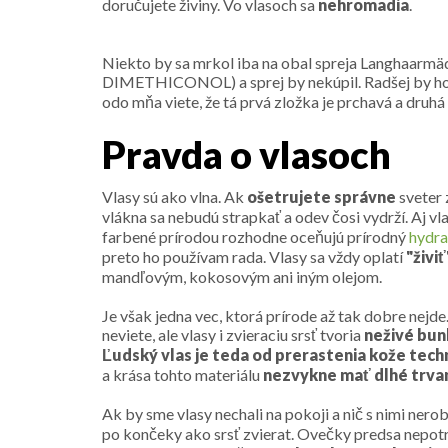
doručujete živiny. Vo vlasoch sa
nehromadia
.
Niekto by sa mrkol iba na obal spreja Langhaar
DIMETHICONOL) a sprej by nekúpil. Radšej by ho nahr
odo mňa viete, že tá prvá zložka je prchavá a druhá
Pravda o vlasoch
Vlasy sú ako vlna. Ak
ošetrujete správne
sveter
vlákna sa nebudú strapkať a odev čosi vydrží. Aj vl
farbené prírodou rozhodne oceňujú prírodný
hydra
preto ho používam rada. Vlasy sa vždy oplatí
"živi
mandľovým, kokosovým ani iným olejom.
Je však jedna vec, ktorá prírode až tak dobre nejde
neviete, ale vlasy i zvieraciu srsť tvoria
neživé bun
Ľudský vlas je teda od prerastenia kože tech
a krása tohto materiálu
nezvykne mať dlhé trva
Ak by sme vlasy nechali na pokoji a nič s nimi nero
po končeky ako srsť zvierat. Ovečky predsa nepotre