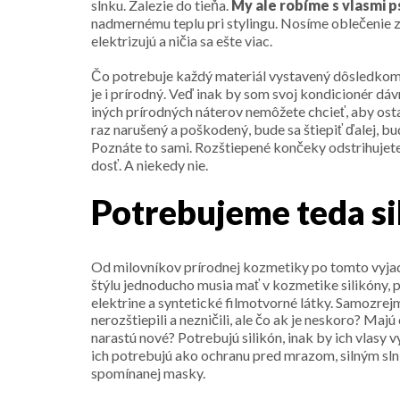
slnku. Zalezie do tieňa.
My ale robíme s vlasmi p
nadmernému teplu pri stylingu. Nosíme oblečenie zo
elektrizujú a ničia sa ešte viac.
Čo potrebuje každý materiál vystavený dôsledkom 
je i prírodný. Veď inak by som svoj kondicionér dá
iných prírodných náterov nemôžete chcieť, aby ostal
raz narušený a poškodený, bude sa štiepiť ďalej, bu
Poznáte to sami. Rozštiepené končeky odstrihujet
dosť. A niekedy nie.
Potrebujeme teda si
Od milovníkov prírodnej kozmetiky po tomto vyjadr
štýlu jednoducho musia mať v kozmetike silikóny, p
elektrine a syntetické filmotvorné látky. Samozrejm
nerozštiepili a nezničili, ale čo ak je neskoro? Maj
narastú nové? Potrebujú silikón, inak by ich vlasy v
ich potrebujú ako ochranu pred mrazom, silným s
spomínanej masky.