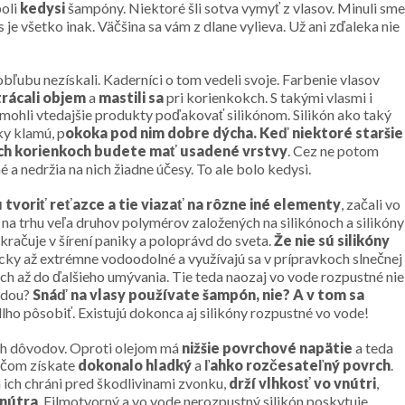
boli
kedysi
šampóny. Niektoré šli sotva vymyť z vlasov. Minuli sme
 je všetko inak. Väčšina sa vám z dlane vylieva. Už ani zďaleka nie
obľubu nezískali. Kaderníci o tom vedeli svoje. Farbenie vlasov
trácali objem
a
mastili sa
pri korienkokch. S takými vlasmi i
ť mohli vtedajšie produkty poďakovať silikónom. Silikón ako taký
ky klamú, p
okoka pod nim dobre dýcha.
Keď niektoré staršie
ých korienkoch budete mať usadené vrstvy
. Cez ne potom
é a nedržia na nich žiadne účesy. To ale bolo kedysi.
u tvoriť reťazce a tie viazať na rôzne iné elementy
, začali vo
e na trhu veľa druhov polymérov založených na silikónoch a silikóny
okračuje v šírení paniky a poloprávd do sveta.
Že nie sú silikóny
ky až extrémne vodoodolné a využívajú sa v prípravkoch slnečnej
och až do ďalšieho umývania. Tie teda naozaj vo vode rozpustné nie
vodou?
Snáď na vlasy používate šampón, nie? A v tom sa
ho pôsobiť. Existujú dokonca aj silikóny rozpustné vo vode!
ých dôvodov. Oproti olejom má
nižšie povrchové napätie
a teda
ričom získate
dokonalo
hladký
a
ľahko
rozčesateľný
povrch
.
á ich chráni pred škodlivinami zvonku,
drží vlhkosť vo vnútri
,
vnútra
. Filmotvorný a vo vode nerozpustný silikón poskytuje