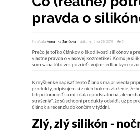
Čo (reálne) potr
pravda o silikó
Napísala
Veronika Jančová
dátum: júna 26, 2019
0
Prečo je toľko článkov o škodlivosti silikónov a pr
vlastne pravda o vlasovej kozmetike? Komu je sil
som sa na túto vec pozrieť svojim sedliackym rozu
K myšlienke napísať tento článok ma priviedla prípr
produkty, odpisujem si z nich bokom zloženie, že ho
Ich prítomnosť sa mi zdala opodstatnená, ale nechať
strašenia", že sú schopní produkty odsúdiť už po pr
článok a recenziu dokončím v týždni.
Zlý, zlý silikón - n