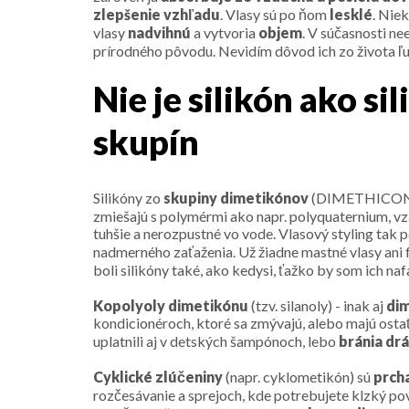
zlepšenie
vzhľadu
. Vlasy sú po ňom
lesklé
. Nie
vlasy
nadvihnú
a vytvoria
objem
. V súčasnosti ne
prírodného pôvodu. Nevidím dôvod ich zo života ľud
Nie je silikón ako si
skupín
Silikóny zo
skupiny dimetikónov
(DIMETHICONE) 
zmiešajú s polymérmi ako napr. polyquaternium, vz
tuhšie a nerozpustné vo vode. Vlasový styling tak p
nadmerného zaťaženia. Už žiadne mastné vlasy ani f
boli silikóny také, ako kedysi, ťažko by som ich na
Kopolyoly dimetikónu
(tzv. silanoly) - inak aj
dim
kondicionéroch, ktoré sa zmývajú, alebo majú ostať
uplatnili aj v detských šampónoch, lebo
bránia dr
Cyklické zlúčeniny
(napr. cyklometikón) sú
prch
rozčesávanie a sprejoch, kde potrebujete klzký p