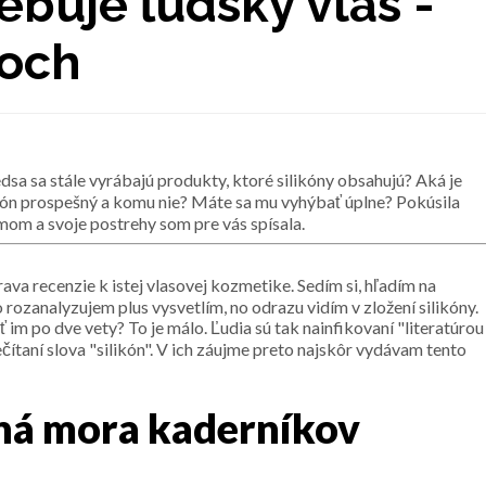
ebuje ľudský vlas -
noch
edsa sa stále vyrábajú produkty, ktoré silikóny obsahujú? Aká je
ikón prospešný a komu nie? Máte sa mu vyhýbať úplne? Pokúsila
mom a svoje postrehy som pre vás spísala.
ava recenzie k istej vlasovej kozmetike. Sedím si, hľadím na
 rozanalyzujem plus vysvetlím, no odrazu vidím v zložení silikóny.
 im po dve vety? To je málo. Ľudia sú tak nainfikovaní "literatúrou
ečítaní slova "silikón". V ich záujme preto najskôr vydávam tento
očná mora kaderníkov