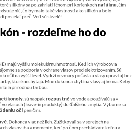
ktoré silikóny sa po zahriatí fénom pri korienkoch
nafúknu
, čím
existuje nič, čo by malo také vlastnosti ako silikón a bolo
í posielať preč. Veď sú skvelé!
likón - rozdeľme ho do
majú vyššiu molekulárnu hmotnosť. Keď ich výrobcovia
ájomne sa podporia v ochrane vlasov pred elektrizovaním. Sú
okročil na vyšší level. Vydrží nezmary počasia a vlasy upraví aj bez
arby, ktoré nechytajú. Mne dokonca chytí na vlasy aj henna. Keby
farbila prírodnou farbou.
etikonoly,
sú naopak
rozpustné
vo vode a používajú sa v
 vo vlasoch (leave-in produkty) do ďalšieho zmytia. Výborne sa
áždeniu očí
peničmi.
avé
. Dokonca viac než lieh. Zužitkovali sa v sprejoch na
ovrch vlasov iba v momente, keď po ňom prechádzate kefou a