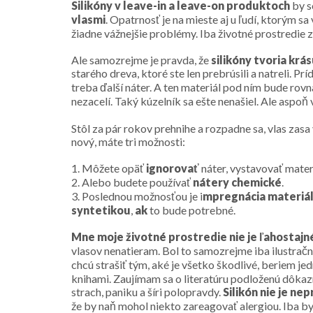
Silikóny v leave-in a leave-on produktoch
by s
vlasmi
. Opatrnosť je na mieste aj u ľudí, ktorým sa
žiadne vážnejšie problémy. Iba životné prostredie z
Ale samozrejme je pravda, že
silikóny tvoria krás
starého dreva, ktoré ste len prebrúsili a natreli. P
treba ďalší náter. A ten materiál pod ním bude rovn
nezacelí. Taký kúzelník sa ešte nenašiel. Ale aspoň
Stôl za pár rokov prehnihe a rozpadne sa, vlas zasa
nový, máte tri možnosti:
1. Môžete opäť
ignorovať
náter, vystavovať mater
2. Alebo budete používať
nátery chemické
.
3. Poslednou možnosťou je i
mpregnácia materiál
syntetikou
,
ak
to bude potrebné.
Mne moje životné prostredie nie je ľahostajn
vlasov nenatieram. Bol to samozrejme iba ilustrač
chcú strašiť tým, aké je všetko škodlivé, beriem 
knihami. Zaujímam sa o literatúru podloženú dôkazmi,
strach, paniku a šíri polopravdy.
Silikón nie je ne
že by naň mohol niekto zareagovať alergiou. Iba b