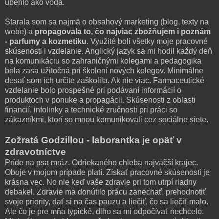
ubehlo ako voda.
Starala som sa najmä o obsahový marketing (blog, texty na
webe) a
propagovala to, čo najviac zbožňujem i poznám
- parfumy a kozmetiku
. Využité boli všetky moje pracovné
skúsenosti i vzdelanie. Anglický jazyk sa mi hodil každý deň
na komunikáciu so zahraničnými kolegami a pedagogika
bola zasa užitočná pri školení nových kolegov. Minimálne
desať som ich určite zaškolila. Ak nie viac. Farmaceutické
vzdelanie bolo prospešné pri podávaní informácií o
produktoch v ponuke a propagácii. Skúsenosti z oblasti
financií, infolinky a technické zručnosti pri práci so
zákazníkmi, ktorí so mnou komunikovali cez sociálne siete.
Zožratá Godzillou - laborantka je opäť v
zdravotníctve
Príde na psa mráz. Odriekaného chleba najväčší krajec.
Oboje v mojom prípade platí. Získať pracovné skúsenosti je
krásna vec. No nie keď vaše zdravie pri tom utrpí riadny
debakel. Zdravie ma donútilo prácu zanechať, prehodnotiť
svoje priority, dať si na čas pauzu a liečiť, čo sa liečiť malo.
Ale čo je pre mňa typické, dlho sa mi odpočívať nechcelo.