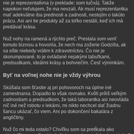
nie je reprezentatívna (v preklade: som tučná). Takže
napokon neľutujem, že ma nevzali. Ak musí reprezentantka
mať adekvátne iba prednosti a zadnosti, nestojím o takúto
prácu. Asi ani tie produkty až za toľko nestáli, keď ich má
predávať krása.
Nuž nohy na ramená a rýchlo preč. Prestala som veriť
tomuto biznisu a hovorila, že nech ma zožerie Godzilla, ak
sa ešte niekedy vrátim k zdravotníctvu. Čo nie je
skorumpované, to je ovládané nejakými tabuľkami,
predsudkami, ideálmi krásy a bohviečím. Česť výnimkám.
Byť na voľnej nohe nie je vždy výhrou
Skúšala som šťastie aj pri pohovoroch na úplne iné
zamestnania. Dopadlo to však rovnako. Kvôli príliš veľkým
zadnostiam a predsudkom, že taká laborantka asi neovláda
nič iné než robotu v lekárni, mi nikto nechcel dať žiadnu
šancu ukázať, čo viem. Ani po dokončení bakalára z
angličtiny.
Nuž čo mi teda ostalo? Chvíľku som sa pretĺkala ako