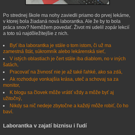
Po strednej škole ma nohy zaviedli priamo do prvej lekárne,
v ktorej bola žiadaná nová laborantka. Ale že by to bola
práca snov? Nemôžem povedať. Život mi udelil zopár lekcií
a toto sú najdôležitejšie z nich.
Byť iba laborantka je stále o tom istom, či už ma
zamestná štát, súkromník alebo lekárenská sieť,
V istých oblastiach je čert stále iba diablom, no v iných
šatách,
Pracovať na živnosť nie je až také ľahké, ako sa zdá,
Ak rozhoduje vonkajšia krása, uteč a schovaj sa za
monitor,
K blogu sa človek môže vrátiť vždy a môže byť aj
užitočný,
Nikdy sa nič nedeje zbytočne a každý môže robiť, čo ho
baví.
Laborantka v zajatí biznisu i ľudí