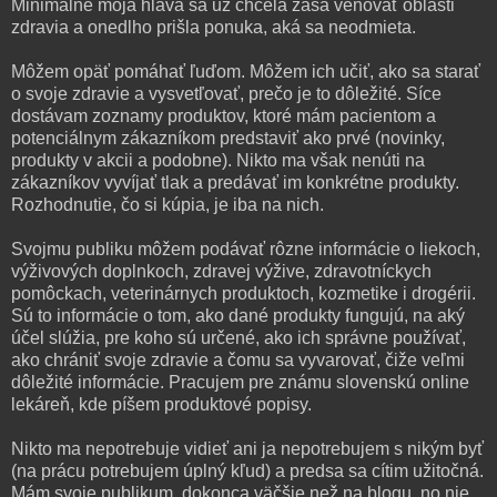
Minimálne moja hlava sa už chcela zasa venovať oblasti
zdravia a onedlho prišla ponuka, aká sa neodmieta.
Môžem opäť pomáhať ľuďom. Môžem ich učiť, ako sa starať
o svoje zdravie a vysvetľovať, prečo je to dôležité. Síce
dostávam zoznamy produktov, ktoré mám pacientom a
potenciálnym zákazníkom predstaviť ako prvé (novinky,
produkty v akcii a podobne). Nikto ma však nenúti na
zákazníkov vyvíjať tlak a predávať im konkrétne produkty.
Rozhodnutie, čo si kúpia, je iba na nich.
Svojmu publiku môžem podávať rôzne informácie o liekoch,
výživových doplnkoch, zdravej výžive, zdravotníckych
pomôckach, veterinárnych produktoch, kozmetike i drogérii.
Sú to informácie o tom, ako dané produkty fungujú, na aký
účel slúžia, pre koho sú určené, ako ich správne používať,
ako chrániť svoje zdravie a čomu sa vyvarovať, čiže veľmi
dôležité informácie. Pracujem pre známu slovenskú online
lekáreň, kde píšem produktové popisy.
Nikto ma nepotrebuje vidieť ani ja nepotrebujem s nikým byť
(na prácu potrebujem úplný kľud) a predsa sa cítim užitočná.
Mám svoje publikum, dokonca väčšie než na blogu, no nie