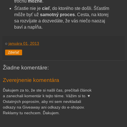
trochu
možné
.
Šťastie nie je
cieľ
, do ktorého ste došli. Šťastím
môže byť už
samotný proces
. Cesta, na ktorej
sa rozvíjate a dozvedáte, že vás niečo naozaj
baví a napĺňa.
o
januára 01, 2013
Zdieľať
Žiadne komentáre:
Zverejnenie komentára
Ďakujem za to, že ste si našli čas, prečítali článok
a zanechali komentár k tejto téme. Vážim si to. ♥
Ostatných poprosím, aby mi sem nevkladali
odkazy na Giveaway ani odkazy do e-shopov.
Reklamy tu nechcem. Ďakujem.