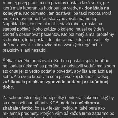
V mojej prvej práci ma do pazúrov dostala taká šéfka, pre
ktorú mala laborantka hodnotu iba vtedy, ak
donášala na
kolegyne
. Kto odmietol, ten dostával iba takú robotu, ktorá
mu zo zdravotného hľadiska vyhovovala najmenej.
Napríklad ten, čo nemal mať sedavú robotu, dostal na
starosti počítač. Koho zrádzalo koleno, musel celý deň
chodiť a obsluhovať pacientov. Kto bol malý a mal problémy
s chrbticou, toho poslali do laboratória, kde sa musel celý
deň naťahovať za liekovkami na vysokých regáloch a
prakticky si ani nesadol.
Šéfka každého ponižovala. Keď ma poslala spláchnuť po
nej toaletu (lekáreň sa prerábala a odstavili vodu), mala som
sto chutí jej to vedro podať a povedať, aby šla a spláchla aj
seba. Ale svoju kreativitu som pri všetkej slušnosti radšej
zužitkovala pri písaní výpovede podanej v skúšobnej
dobe
.
Za schopnosti mojej druhej šéfky (tentokrát súkromníčky) by
sa nemuseli hanbiť ani v KGB.
Vedela o všetkom a
zhabala všetko
, čo sa v lekárni ocitlo. Aj také perá ako
reklamné predmety, ktorých vám dá každá firma zadarmo po