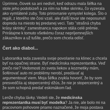
Úprimne, človek sa ani nedivil, keď odrazu mala šéfka na
stole jeho podobizeň a za ním na fotke skrinku, čo vyzerala
ako vymlátené zuby. Toto prirovnanie vymyslel kolega. Šlo o
regál, z ktorého ste čosi vzali, ale ďalší tovar ste neposunuli
dopredu na miesto tej predanej veci. Tato "strašná chyba
krásy skrinky" zamestnanca napokon stála celé prémie.
Prirátajme k tomuto všetkému čoraz nepríjemnejších
zákazníkov a už tušíte, prečo som chcela odísť.
Čert ako diabol...
Laborantka teda zavesila svoje povolanie na klinec a chcela
byť na opačnej strane. Byť medicínska reprezentantka. Veď
prečo nie? Vedomosti zo sveta liekov a kozmetiky mám,
šoférovať auto mi problémy nerobí, predávať aj
argumentovať viem. Moja šéfka zvykla hovoriť, že by som
presvedčila aj stopercentný džús, že nie je stopercentný a
že som schopná predať eskimákom ľad.
Lenže chyba lávky. Vedeli ste, že
medicínska
reprezentantka musí byť modelka
? Ja nie, ale bolo mi na
pracovnom pohovore priamo naznačené, že moja postava