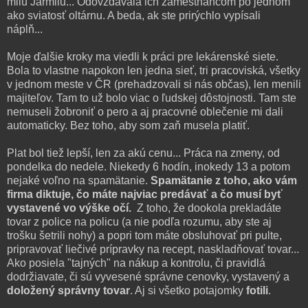
milú Jarmilu... Odovzdávala ich zamestnancom po jednom
ako sviatosť oltárnu. A beda, ak ste prirýchlo vypísali
náplň...
Moje ďalšie kroky ma viedli k práci pre lekárenské siete.
Bola to vlastne napokon len jedna sieť, tri pracoviská, všetky
v jednom meste v ČR (prehadzovali si nás občas), len menili
majiteľov. Tam to už bolo viac o ľudskej dôstojnosti. Tam ste
nemuseli žobroniť o pero a aj pracovné oblečenie mi dali
automaticky. Bez toho, aby som zaň musela platiť.
Plat bol tiež lepší, len za akú cenu... Práca na zmeny, od
pondelka do nedele. Niekedy 6 hodín, inokedy 13 a potom
nejaké voľno na spamätanie.
Spamätanie z toho, ako vám
firma diktuje, čo máte najviac predávať a čo musí byť
vystavené vo výške očí.
Z toho, že dookola prekladáte
tovar z police na policu (a nie podľa rozumu, aby ste aj
trošku šetrili nohy) a popri tom máte obsluhovať pri pulte,
pripravovať liečivé prípravky na recept, naskladňovať tovar...
Ako posiela "tajných" na nákup a kontrolu, či pravidlá
dodržiavate, či sú vyvesené správne cenovky, vystavený a
doložený správny tovar
. Aj si všetko potajomky
fotili
.