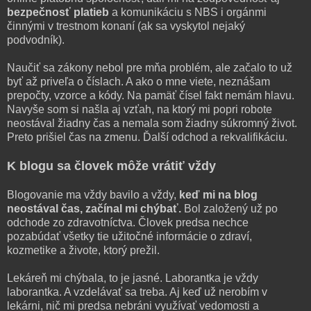
bezpečnosť platieb
a komunikáciu s NBS i orgánmi
činnými v trestnom konaní (ak sa vyskytol nejaký
podvodník).
Naučiť sa zákony nebol pre mňa problém, ale začalo to už
byť až priveľa o číslach. A ako o mne viete, neznášam
prepočty, vzorce a kódy. Na pamäť čísel fakt nemám hlavu.
Navyše som si našla aj vzťah, na ktorý mi popri robote
neostával žiadny čas a nemala som žiadny súkromný život.
Preto prišiel čas na zmenu. Ďalší odchod a rekvalifikáciu.
K blogu sa človek môže vrátiť vždy
Blogovanie ma vždy bavilo a vždy,
keď mi na blog
neostával čas, začínal mi chýbať.
Bol založený už po
odchode zo zdravotníctva. Človek predsa nechce
pozabúdať všetky tie užitočné informácie o zdraví,
kozmetike a živote, ktorý prežil.
Lekáreň mi chýbala, to je jasné. Laborantka je vždy
laborantka. A vzdelávať sa treba. Aj keď už nerobím v
lekárni, nič mi predsa nebráni využívať vedomosti a