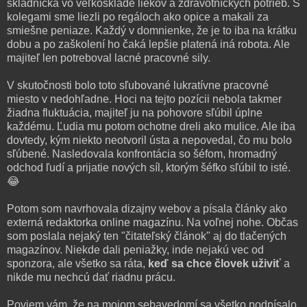
skladníčka vo veľkosklade liekov a zdravotníckych potrieb. S
kolegami sme liezli po regáloch ako opice a makali za
smiešne peniaze. Každý v domnienke, že je to iba na krátku
dobu a po zaškolení ho čaká lepšie platená iná robota. Ale
majiteľ len potreboval lacné pracovné sily.
V skutočnosti bolo toto sľubované lukratívne pracovné
miesto v nedohľadne. Hoci na tejto pozícii nebola takmer
žiadna fluktuácia, majiteľ ju na pohovore sľúbil úplne
každému. Ľudia mu potom ochotne dreli ako mulice. Ale iba
dovtedy, kým niekto neotvoril ústa a nepovedal, čo mu bolo
sľúbené. Nasledovala konfrontácia so šéfom, hromadný
odchod ľudí a prijatie nových síl, ktorým šéfko sľúbil to isté.
😂
Potom som navrhovala dizajny webov a písala články ako
externá redaktorka online magazínu. Na voľnej nohe. Občas
som poslala nejaký ten "čitateľský článok" aj do tlačených
magazínov. Niekde dali peniažky, inde nejakú vec od
sponzora, ale všetko sa ráta,
keď sa chce človek uživiť
a
nikde mu nechcú dať riadnu prácu.
Poviem vám, že na mojom sebavedomí sa všetko podpísalo