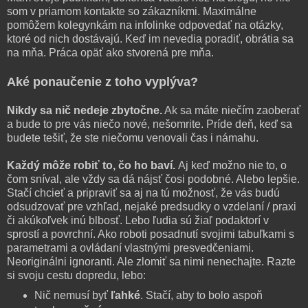
som v priamom kontakte so zákazníkmi. Maximálne
pomôžem kolegynkám na infolinke odpovedať na otázky,
ktoré od nich dostávajú. Keď im nevedia poradiť, obrátia sa
na mňa. Práca opäť ako stvorená pre mňa.
Aké ponaučenie z toho vyplýva?
Nikdy sa nič nedeje zbytočne.
Ak sa máte niečím zaoberať
a bude to pre vás niečo nové, nešomrite. Príde deň, keď sa
budete tešiť, že ste niečomu venovali čas i námahu.
Každý môže robiť to, čo ho baví.
Aj keď možno nie to, o
čom sníval, ale vždy sa dá nájsť čosi podobné. Alebo lepšie.
Stačí chcieť a pripraviť sa aj na tú možnosť, že vás budú
odsudzovať pre vzhľad, nejaké predsudky o vzdelaní / praxi
či akúkoľvek inú blbosť. Lebo ľudia sú žiaľ podaktorí v
sprostí a povrchní. Ako roboti posadnutí svojimi tabuľkami s
parametrami a ovládaní vlastnými presvedčeniami.
Neoriginálni ignoranti. Ale zlomiť sa nimi nenechajte. Razte
si svoju cestu dopredu, lebo:
Nič nemusí byť
ľahké
. Stačí, aby to bolo aspoň