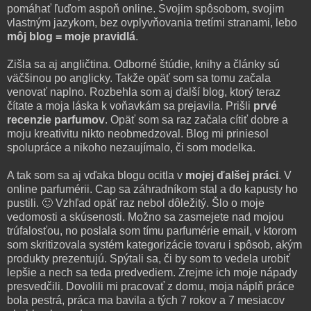
pomáhať ľuďom aspoň online. Svojim spôsobom, svojim
vlastným jazykom, bez ovplyvňovania tretími stranami, lebo
môj blog = moje pravidlá
.
Zišla sa aj angličtina. Odborné štúdie, knihy a články sú
väčšinou po anglicky. Takže opäť som sa tomu začala
venovať naplno. Rozbehla som aj ďalší blog, ktorý teraz
čítate a moja láska k voňavkám sa prejavila. Prišli
prvé
recenzie parfumov
. Opäť som sa raz začala cítiť dobre a
moju kreativitu nikto neobmedzoval. Blog mi priniesol
spolupráce a nikoho nezaujímalo, či som modelka.
A tak som sa aj vďaka blogu ocitla v
mojej ďalšej práci
. V
online parfumérii. Cap sa záhradníkom stal a do kapusty ho
pustili. 🙂 Vzhľad opäť raz nebol dôležitý. Šlo o moje
vedomosti a skúsenosti. Možno sa zasmejete nad mojou
trúfalosťou, no poslala som tímu parfumérie email, v ktorom
som skritizovala systém kategorizácie tovaru i spôsob, akým
produkty prezentujú. Spýtali sa, či by som to vedela urobiť
lepšie a nech sa teda predvediem. Zrejme ich moje nápady
presvedčili. Dovolili mi pracovať z domu, moja náplň práce
bola pestrá, práca ma bavila a tých 7 rokov a 7 mesiacov