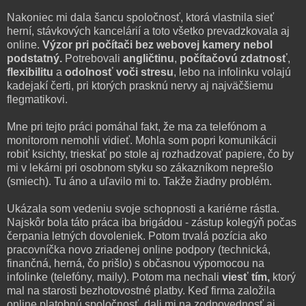
Nakoniec mi dala šancu spoločnosť, ktorá vlastnila sieť
herní, stávkových kancelárií a toto všetko prevadzkovala aj
online.
Výzor pri počítači bez webovej kamery nebol
podstatný.
Potrebovali
angličtinu
,
počítačovú zdatnosť
,
flexibilitu
a
odolnosť voči stresu
, lebo na infolinku volajú
kadejakí čerti, pri ktorých prasknú nervy aj najväčšiemu
flegmatikovi.
Mne pri tejto práci pomáhal fakt, že ma za telefónom a
monitorom nemohli vidieť. Mohla som popri komunikácii
robiť ksichty, trieskať po stole aj rozhadzovať papiere, čo by
mi v lekárni pri osobnom styku so zákazníkom neprešlo
(smiech). Tu áno a uľavilo mi to. Takže žiadny problém.
Ukázala som vedeniu svoje schopnosti a kariérne rástla.
Najskôr bola táto práca iba brigádou - zástup kolegýň počas
čerpania letných dovoleniek. Potom trvalá pozícia ako
pracovníčka novo zriadenej online podpory (technická,
finančná, herná, čo prišlo) s občasnou výpomocou na
infolinke (telefóny, maily). Potom ma nechali
viesť tím,
ktorý
mal na starosti bezhotovostné platby. Keď firma založila
online platobnú spoločnosť, dali mi na zodpovednosť aj