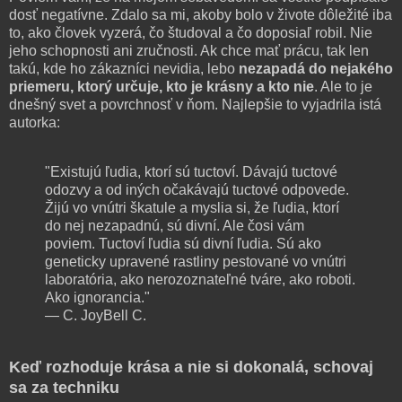
dosť negatívne. Zdalo sa mi, akoby bolo v živote dôležité iba
to, ako človek vyzerá, čo študoval a čo doposiaľ robil. Nie
jeho schopnosti ani zručnosti. Ak chce mať prácu, tak len
takú, kde ho zákazníci nevidia, lebo
nezapadá do nejakého
priemeru, ktorý určuje, kto je krásny a kto nie
. Ale to je
dnešný svet a povrchnosť v ňom. Najlepšie to vyjadrila istá
autorka:
"Existujú ľudia, ktorí sú tuctoví. Dávajú tuctové
odozvy a od iných očakávajú tuctové odpovede.
Žijú vo vnútri škatule a myslia si, že ľudia, ktorí
do nej nezapadnú, sú divní. Ale čosi vám
poviem. Tuctoví ľudia sú divní ľudia. Sú ako
geneticky upravené rastliny pestované vo vnútri
laboratória, ako nerozoznateľné tváre, ako roboti.
Ako ignorancia."
— C. JoyBell C.
Keď rozhoduje krása a nie si dokonalá, schovaj
sa za techniku