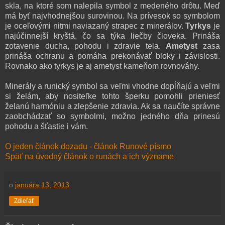
skla, na ktoré som nalepila symbol z medeného drôtu. Meď
má byť najvhodnejšou surovinou. Na prívesok so symbolom
je oceľovými nitmi naviazaný strapec z minerálov.
Tyrkys
je
najúčinnejší kryštá, čo sa týka liečby človeka. Prináša
zotavenie ducha, pohodu i zdravie tela.
Ametyst
zasa
prináša ochranu a pomáha prekonávať bloky i závislosti.
Rovnako ako tyrkys je aj ametyst kameňom rovnováhy.
Minerály a runický symbol sa veľmi vhodne dopĺňajú a veľmi
si želám, aby nositeľke tohto šperku pomohli prieniesť
želanú harmóniu a zlepšenie zdravia. Ak sa naučíte správne
zaobchádzať so symbolmi, možno jedného dňa prinesú
pohodu a šťastie i vám.
O jeden článok dozadu - článok Runové písmo
Späť na úvodný článok o runách a ich význame
o
januára 13, 2013
Zdieľať