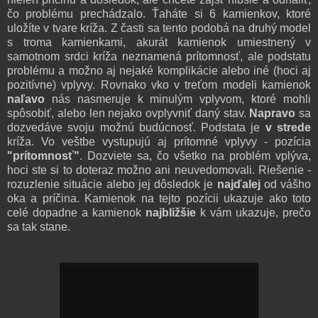
čo problému prechádzalo. Ťaháte si 6 kamienkov, ktoré
uložíte v tvare kríža. Z časti sa tento podobá na druhý model
s troma kamienkami, akurát kamienok umiestnený v
samotnom srdci kríža neznamená prítomnosť, ale podstatu
problému a možno aj nejaké komplikácie alebo iné (hoci aj
pozitívne) vplyvy. Rovnako vko v treťom modeli kamienok
naľavo
nás nasmeruje k minulým vplyvom, ktoré mohli
spôsobiť, alebo len nejako ovplyvniť daný stav.
Napravo
sa
dozvedáve svoju možnú budúcnosť. Podstata je
v strede
kríža. Vo veštbe vystupujú aj prítomné vplyvy - pozícia
"prítomnosť"
. Dozviete sa, čo všetko na problém vplýva,
hoci ste si to doteraz možno ani neuvedomovali. Riešenie -
rozuzlenie situácie alebo jej dôsledok je
najďalej
od vášho
oka a príčina. Kamienok na tejto pozícii ukazuje ako toto
celé dopadne a kamienok
najbližšie
k vám ukazuje, prečo
sa tak stane.