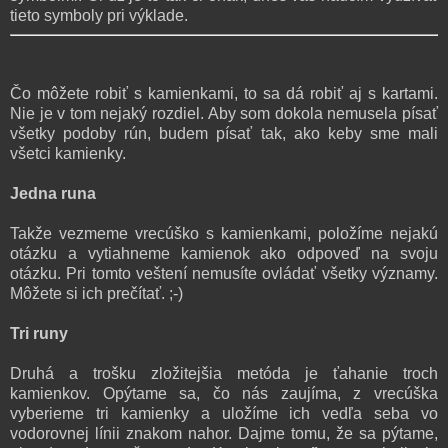
tieto symboly pri výklade.
Čo môžete robiť s kamienkami, to sa dá robiť aj s kartami.
Nie je v tom nejaký rozdiel. Aby som dokola nemusela písať
všetky podoby rún, budem písať tak, ako keby sme mali
všetci kamienky.
Jedna runa
Takže vezmeme vrecúško s kamienkami, položíme nejakú
otázku a vytiahneme kamienok ako odpoveď na svoju
otázku. Pri tomto veštení nemusíte ovládať všetky významy.
Môžete si ich prečítať. ;-)
Tri runy
Druhá a trošku zložitejšia metóda je ťahanie troch
kamienkov. Opýtame sa, čo nás zaujíma, z vrecúška
vyberieme tri kamienky a uložíme ich vedľa seba vo
vodorovnej línii znakom nahor. Dajme tomu, že sa pýtame,