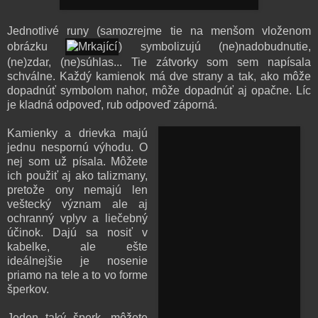
Jednotlivé runy (samozrejme tie na menšom vloženom
obrázku
) symbolizujú (ne)nadobudnutie,
(ne)zdar, (ne)súhlas... Tie zátvorky som sem napísala
schválne. Každý kamienok má dve strany a tak, ako môže
dopadnúť symbolom nahor, môže dopadnúť aj opačne. Líc
je kladná odpoveď, rub odpoveď záporná.
Kamienky a drievka majú
jednu nespornú výhodu. O
nej som už písala. Môžete
ich použiť aj ako talizmany,
pretože ony nemajú len
veštecký význam ale aj
ochranný vplyv a liečebný
účinok. Dajú sa nosiť v
kabelke, ale ešte
ideálnejšie je nosenie
priamo na tele a to vo forme
šperkov.
Jeden taký šperk, môžete