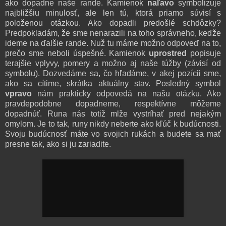
ako dopadne naše rande. Kamienok
naľavo
symbolizuje
najbližšiu minulosť, ale len tú, ktorá priamo súvisí s
položenou otázkou. Ako dopadli predošlé schdôzky?
Predpokladám, že sme nenarazili na toho správneho, keďže
ideme na ďalšie rande. Nuž tu máme možno odpoveď na to,
prečo sme neboli úspešné. Kamienok
uprostred
popisuje
terajšie vplyvy, pomery a možno aj naše túžby (závisí od
symbolu). Dozvedáme sa, čo hľadáme, v akej pozícii sme,
ako sa cítime, skrátka aktuálny stav. Posledný symbol
vpravo
nám prakticky odpovedá na našu otázku. Ako
pravdepodobne dopadneme, respektívne môžeme
dopadnúť. Runa nás totiž mlže vystríhať pred nejakým
omylom. Je to tak, runy nikdy neberte ako kľúč k budúcnosti.
Svoju budúcnosť máte vo svojich rukách a budete sa mať
presne tak, ako si ju zariadite.