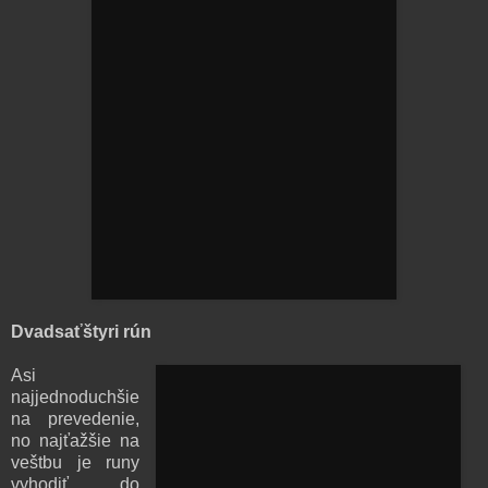
Dvadsaťštyri rún
Asi
najjednoduchšie
na prevedenie,
no najťažšie na
veštbu je runy
vyhodiť do