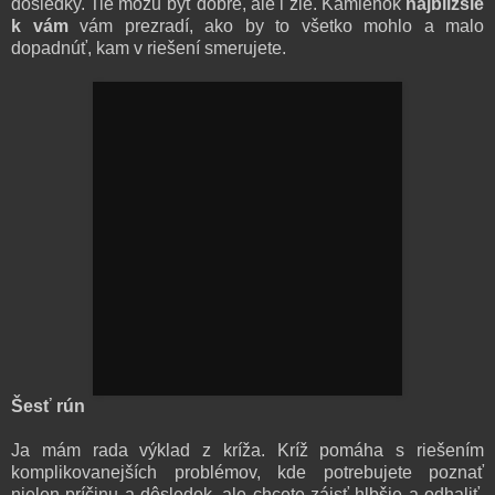
dôsledky. Tie môžu byť dobré, ale i zlé. Kamienok
najbližšie
k vám
vám prezradí, ako by to všetko mohlo a malo
dopadnúť, kam v riešení smerujete.
Šesť rún
Ja mám rada výklad z kríža. Kríž pomáha s riešením
komplikovanejších problémov, kde potrebujete poznať
nielen príčinu a dôsledok, ale chcete zájsť hlbšie a odhaliť,