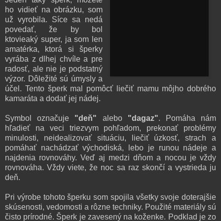
ho vidieť na obrázku, som
už vyrobila. Síce sa nedá
povedať, že by bol
ktovieaký super, ja som len
amatérka, ktorá si šperky
vyrába z dlhej chvíle a pre
radosť, ale nie je podstatný
výzor. Dôležité sú úmysly a
účel. Tento šperk mal pomôcť liečiť mamu môjho dobrého
kamaráta a dodať jej nádej.
Symbol označuje
"deň"
alebo
"dagaz"
. Pomáha nám
hľadieť na veci triezvym pohľadom, prekonať problémy
minulosti, neidealizovať situáciu, liečiť úzkosť, strach a
pomáhať nachádzať východiská, lebo je runou nádeje a
najdenia rovnováhy. Veď aj medzi dňom a nocou je vždy
rovnováha. Vždy viete, že noc sa raz skončí a vystrieda ju
deň.
Pri výrobe tohoto šperku som spojila všetky svoje doterajšie
skúsenosti, vedomosti a rôzne techniky. Použité materiály sú
čisto prírodné. Šperk je zavesený na koženke. Podklad je zo