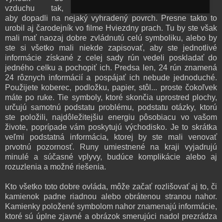
vzduchu tak,
aby dopadli na nejaký vyhradený povrch. Presne takto to
urobil aj čarodejník vo filme Hviezdny prach. Tu by ste však
mali mať naozaj dobre zvládnutú celú symboliku, alebo by
ste si všetko mali niekde zapisovať, aby ste jednotlivé
informácie získané z celej sady rún vedeli poskladať do
jedného celku a pochopiť ich. Predsa len, 24 rún znamená
24 rôznych informácií a pospájať ich nebude jednoduché.
Použijete koberec, podložku, papier, stôl... proste čokoľvek
máte po ruke. Tie symboly, ktoré skončia uprostred plochy,
určujú samotnú podstatu problému, podstatu otázky, ktorú
ste položili, najdôležitejšiu energiu pôsobiacu vo vašom
živote, poprípade vám poskytujú východisko. Je to skrátka
veľmi podstatná informácia, ktorej by ste mali venovať
prvotnú pozornosť. Runy umiestnené na kraji vyjadrujú
minulé a súčasné vplyvy, budúce komplikácie alebo aj
rozuzlenia a možné riešenia.
Kto všetko toto dobre ovláda, môže začať rozlišovať aj to, či
kamienok padne riadnou alebo obrátenou stranou nahor.
Kamienky položené symbolom nahor znamenajú informácie,
ktoré sú úplne zjavné a obrázok smerujúci nadol prezrádza