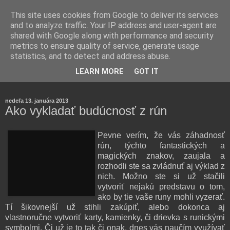
This site uses cookies from Google to deliver its services
and to analyze traffic. Your IP address and user-agent are
shared with Google along with performance and security
metrics to ensure quality of service, generate usage
statistics, and to detect and address abuse.
Farmaceutická laborantka hodnotí zloženie kozmetiky,
LEARN MORE
GOT IT
rozoberá témy o zdraví, živote a všetko možné.
nedeľa 13. januára 2013
Ako vykladať budúcnosť z rún
Pevne verím, že vás záhadnosť
rún, týchto fantastických a
magických znakov, zaujala a
rozhodli ste sa zvládnuť aj výklad z
nich. Možno ste si už stačili
vytvoriť nejakú predstavu o tom,
ako by tie vaše runy mohli vyzerať.
Tí šikovnejší už stihli zakúpiť, alebo dokonca aj
vlastnoručne vytvoriť karty, kamienky, či drievka s runickými
symbolmi. Či už je to tak či onak, dnes vás naučím využívať