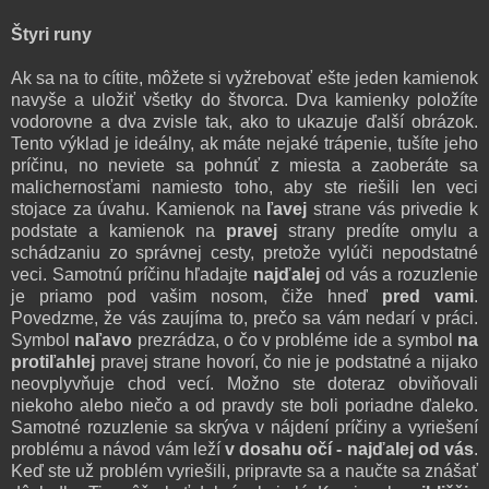
Štyri runy
Ak sa na to cítite, môžete si vyžrebovať ešte jeden kamienok
navyše a uložiť všetky do štvorca. Dva kamienky položíte
vodorovne a dva zvisle tak, ako to ukazuje ďalší obrázok.
Tento výklad je ideálny, ak máte nejaké trápenie, tušíte jeho
príčinu, no neviete sa pohnúť z miesta a zaoberáte sa
malichernosťami namiesto toho, aby ste riešili len veci
stojace za úvahu. Kamienok na
ľavej
strane vás privedie k
podstate a kamienok na
pravej
strany predíte omylu a
schádzaniu zo správnej cesty, pretože vylúči nepodstatné
veci. Samotnú príčinu hľadajte
najďalej
od vás a rozuzlenie
je priamo pod vašim nosom, čiže hneď
pred vami
.
Povedzme, že vás zaujíma to, prečo sa vám nedarí v práci.
Symbol
naľavo
prezrádza, o čo v probléme ide a symbol
na
protiľahlej
pravej strane hovorí, čo nie je podstatné a nijako
neovplyvňuje chod vecí. Možno ste doteraz obviňovali
niekoho alebo niečo a od pravdy ste boli poriadne ďaleko.
Samotné rozuzlenie sa skrýva v nájdení príčiny a vyriešení
problému a návod vám leží
v dosahu očí - najďalej od vás
.
Keď ste už problém vyriešili, pripravte sa a naučte sa znášať