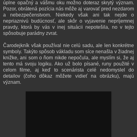
úplne opačný a vášmu oku možno doteraz skrytý význam.
Pozor, obrátená pozícia nás môže aj varovať pred nezdarom
a nebezpečenstvom. Niekedy však ani tak nejde o
nepriaznivú budúcnosť, ale skôr o vyjavenie nepríjemnej
pravdy, ktorá by vás v inej situácii nepotešila, no v tejto
spôsobuje parádny zvrat.
Čarodejkník však používal nie celú sadu, ale len konkrétne
symboly. Takýto spôsob vákladu som síce nenašla v žiadnej
knižke, ani som o ňom nikde nepočula, ale myslím si, že aj
tento má svoju logiku. Ako už bolo písané, runy použité v
celom filme, aj keď to scenárista celé nedomyslel do
detailov (čoho dôkaz môžete vidieť na obrázku), majú
význam.