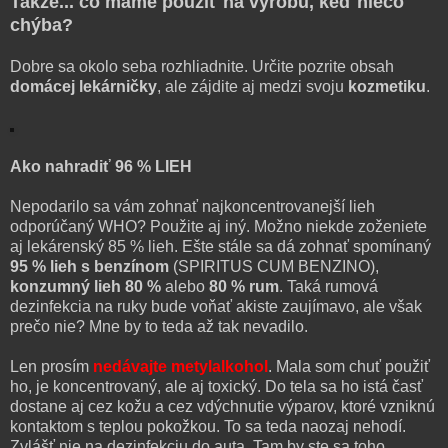
Takže... čo máme použiť na výrobu, keď niečo
chýba?
Dobre sa okolo seba rozhliadnite. Určite pozrite obsah
domácej lekárničky
, ale zájdite aj medzi svoju
kozmetiku
.
Ako nahradiť 96 % LIEH
Nepodarilo sa vám zohnať najkoncentrovanejší lieh
odporúčaný WHO? Použite aj iný. Možno niekde zoženiete
aj lekárenský 85 % lieh. Ešte stále sa dá zohnať spomínaný
95 % lieh s benzínom
(SPIRITUS CUM BENZINO),
konzumný lieh 80 %
alebo
80 % rum
. Taká rumová
dezinfekcia na ruky bude voňať akiste zaujímavo, ale však
prečo nie? Mne by to teda až tak nevadilo.
Len prosím
nedávajte metylalkohol
. Mala som chuť použiť
ho, je koncentrovaný, ale aj toxický. Do tela sa ho istá časť
dostane aj cez kožu a cez vdýchnutie výparov, ktoré vzniknú
kontaktom s teplou pokožkou. To sa teda naozaj nehodí.
Zvlášť nie na dezinfekciu do auta. Tam by ste sa toho