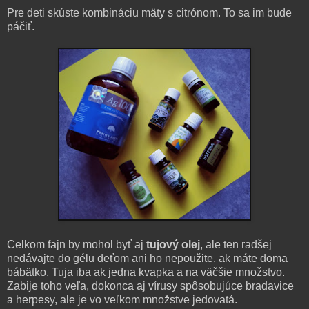
Pre deti skúste kombináciu mäty s citrónom. To sa im bude
páčiť.
Celkom fajn by mohol byť aj
tujový olej
, ale ten radšej
nedávajte do gélu deťom ani ho nepoužite, ak máte doma
bábätko. Tuja iba ak jedna kvapka a na väčšie množstvo.
Zabije toho veľa, dokonca aj vírusy spôsobujúce bradavice
a herpesy, ale je vo veľkom množstve jedovatá.