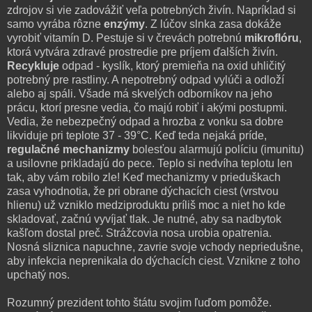
zdrojov si vie zadovážiť veľa potrebných živín. Napríklad si
samo vyrába rôzne
enzýmy
. Z lúčov slnka zasa dokáže
vyrobiť vitamín D. Pestuje si v črevách potrebnú
mikroflóru
,
ktorá vytvára zdravé prostredie pre príjem ďalších živín.
Recykluje
odpad - kyslík, ktorý premieňa na oxid uhličitý
potrebný pre rastliny. A nepotrebný odpad vylúči a odloží
alebo aj spáli. Všade má skvelých odborníkov na jeho
prácu, ktorí presne vedia, čo majú robiť i akými postupmi.
Vedia, že nebezpečný odpad a hrozba z vonku sa dobre
likviduje pri teplote 37 - 39°C. Keď teda nejaká príde,
regulačné mechanizmy
bolesťou alarmujú políciu (imunitu)
a usilovne prikladajú do pece. Teplo si nedvíha teplotu len
tak, aby vám robilo zle! Keď mechanizmy v prieduškach
zasa vyhodnotia, že pri obrane dýchacích ciest (vrstvou
hlienu) už vzniklo medziproduktu príliš moc a niet ho kde
skladovať, začnú vyvíjať tlak. Je nutné, aby sa nadbytok
kašľom dostal preč. Strážcovia nosa urobia opatrenia.
Nosná sliznica napuchne, zavrie svoje vchody nepriedušne,
aby infekcia neprenikala do dýchacích ciest. Vznikne z toho
upchatý nos.
Rozumný prezident tohto štátu svojim ľuďom pomôže.