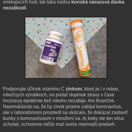
smrkajúcich ľudí, tak taká riadna
konská nárazová dávka
nezaškodí
.
Podporujte účinok vitamínu C
zinkom
, ktorý je i v mäse,
mliečnych výrobkoch, no pridať doplnok stravy v čase
hroziacej epidémie tiež nikoho nezabije. Ani finančne.
Nepreukázalo sa, že by zinok priamo zabíjal koronavírus,
ale v laboratórnom prostredí sa ukázalo, že dokázal zastaviť
bunky s koronavírusom v množení sa. Aj keby ste ten vírus
schytali, ochorenie môže mať oveľa miernejší priebeh.