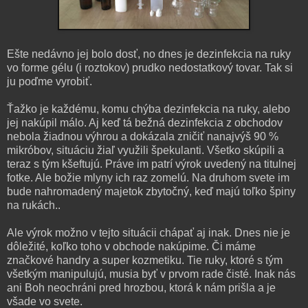
Ešte nedávno jej bolo dosť, no dnes je dezinfekcia na ruky
vo forme gélu (i roztokov) prudko nedostatkový tovar. Tak si
ju poďme vyrobiť.
Ťažko je každému, komu chýba dezinfekcia na ruky, alebo
jej nakúpil málo. Aj keď tá bežná dezinfekcia z obchodov
nebola žiadnou výhrou a dokázala zničiť nanajvýš 90 %
mikróbov, situáciu žiaľ využili špekulanti. Všetko skúpili a
teraz s tým kšeftujú. Práve im patrí výrok uvedený na titulnej
fotke. Ale božie mlyny ich raz zomelú. Na druhom svete im
bude nahromadený majetok zbytočný, keď majú toľko špiny
na rukách..
Ale výrok možno v tejto situácii chápať aj inak. Dnes nie je
dôležité, koľko toho v obchode nakúpime. Či máme
značkové handry a super kozmetiku. Tie ruky, ktoré s tým
všetkým manipulujú, musia byť v prvom rade čisté. Inak nás
ani Boh neochráni pred hrozbou, ktorá k nám prišla a je
všade vo svete.