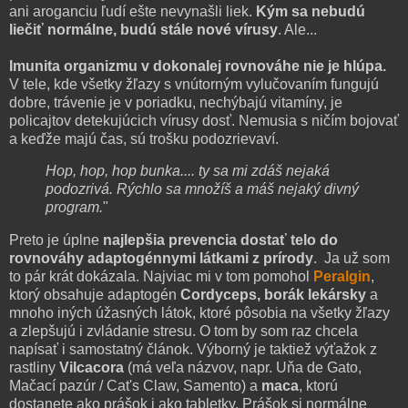
ani aroganciu ľudí ešte nevynašli liek.
Kým sa nebudú
liečiť normálne, budú stále nové vírusy
. Ale...
Imunita organizmu v dokonalej rovnováhe nie je hlúpa.
V tele, kde všetky žľazy s vnútorným vylučovaním fungujú
dobre, trávenie je v poriadku, nechýbajú vitamíny, je
policajtov detekujúcich vírusy dosť. Nemusia s ničím bojovať
a keďže majú čas, sú trošku podozrievaví.
Hop, hop, hop bunka.... ty sa mi zdáš nejaká
podozrivá. Rýchlo sa množíš a máš nejaký divný
program.
"
Preto je úplne
najlepšia prevencia dostať telo do
rovnováhy adaptogénnymi látkami z prírody
. Ja už som
to pár krát dokázala. Najviac mi v tom pomohol
Peralgin
,
ktorý obsahuje adaptogén
Cordyceps, borák lekársky
a
mnoho iných úžasných látok, ktoré pôsobia na všetky žľazy
a zlepšujú i zvládanie stresu. O tom by som raz chcela
napísať i samostatný článok. Výborný je taktiež výťažok z
rastliny
Vilcacora
(má veľa názvov, napr. Uňa de Gato,
Mačací pazúr / Cat's Claw, Samento) a
maca
, ktorú
dostanete ako prášok i ako tabletky. Prášok si normálne