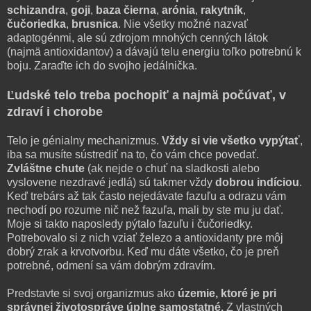
schizandra
,
goji
,
baza čierna
,
arónia
,
rakytník
,
čučoriedka
,
brusnica
. Nie všetky možné nazvať
adaptogénmi, ale sú zdrojom mnohých cenných látok
(najmä antioxidantov) a dávajú telu energiu toľko potrebnú k
boju. Zaraďte ich do svojho jedálnička.
Ľudské telo treba pochopiť a najmä počúvať, v
zdraví i chorobe
Telo je génialny mechanizmus.
Vždy si vie všetko vypýtať
,
iba sa musíte sústrediť na to, čo vám chce povedať.
Zvláštne chute
(ak nejde o chuť na sladkosti alebo
vyslovene nezdravé jedlá) sú takmer vždy
dobrou indíciou
.
Keď trebárs až tak často nejedávate fazuľu a odrazu vám
nechodí po rozume nič než fazuľa, mali by ste mu ju dať.
Moje si takto naposledy pýtalo fazuľu i čučoriedky.
Potrebovalo si z nich vziať železo a antioxidanty pre môj
dobrý zrak a krvotvorbu. Keď mu dáte všetko, čo je preň
potrebné, odmení sa vám dobrým zdravím.
Predstavte si svoj organizmus ako
územie, ktoré je pri
správnej životospráve úplne samostatné.
Z vlastných