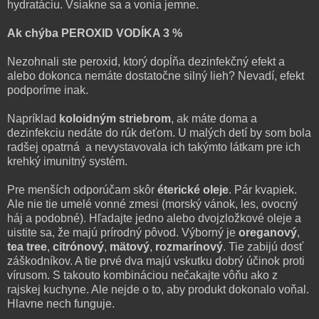
hydratáciu. Vsiakne sa a vonia jemne.
Ak chýba PEROXID VODÍKA 3 %
Nezohnali ste peroxid, ktorý dopĺňa dezinfekčný efekt a
alebo dokonca nemáte dostatočne silný lieh? Nevadí, efekt
podporíme inak.
Napríklad
koloidným striebrom
, ak máte doma a
dezinfekciu nedáte do rúk deťom. U malých detí by som bola
radšej opatrná a nevystavovala ich takýmto látkam pre ich
krehký imunitný systém.
Pre menších odporúčam skôr
éterické oleje
. Pár kvapiek.
Ale nie tie umelé vonné zmesi (morský vánok, les, ovocný
háj a podobné). Hľadajte jedno alebo dvojzložkové oleje a
uistite sa, že majú prírodný pôvod. Výborný je
oreganový
,
tea tree
,
citrónový
,
mätový
,
rozmarínový
. Tie zabijú dosť
záškodníkov. A tie prvé dva majú vskutku dobrý účinok proti
vírusom. S takouto kombináciou nečakajte vôňu ako z
rajskej kuchyne. Ale nejde o to, aby produkt dokonalo voňal.
Hlavne nech funguje.