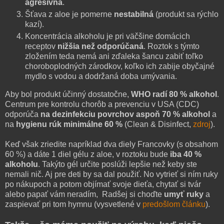
agresívna
.
Šťava z aloe je pomerne
nestabilná
(produkt sa rýchlo
kazí).
Koncentrácia alkoholu je pri väčšine domácich
receptov
nižšia než odporúčaná
. Roztok s týmto
zložením teda nemá ani zďaleka šancu zabiť toľko
choroboplodných zárodkov, koľko ich zabije obyčajné
mydlo s vodou a dodržaná doba umývania.
Aby bol produkt účinný dostatočne,
WHO radí 80 % alkohol
.
Centrum pre kontrolu chorôb a prevenciu v USA (CDC)
odporúča
na dezinfekciu povrchov aspoň 70 % alkohol
a
na
hygienu rúk minimálne 60 %
(Clean & Disinfect,
zdroj
).
Keď však zriedite napríklad dva diely Francovky (s obsahom
60 %) a dáte 1 diel gélu z aloe, v roztoku bude
iba 40 %
alkoholu
. Takýto gél určite poslúži lepšie než keby ste
nemali nič. Aj pre deti by sa dal použiť. No vytrieť si ním ruky
po nákupoch a potom objímať svoje dieťa, chytať si tvár
alebo papať vám neradím, Radšej si choďte
umyť ruky
a
zaspievať pri tom hymnu (vysvetlené v
predošlom článku
).