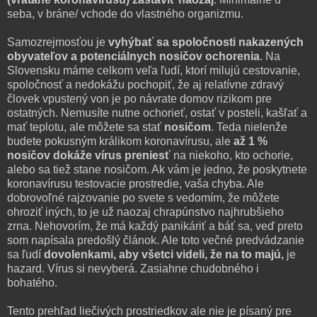
seba, v bráne/ vchode do vlastného organizmu.
Samozrejmosťou je
vyhýbať sa spoločnosti nakazených
obyvateľov a potenciálnych nosičov ochorenia
. Na
Slovensku máme celkom veľa ľudí, ktorí milujú cestovanie,
spoločnosť a nedokážu pochopiť, že aj relatívne zdravý
človek vpustený von je po návrate domov rizikom pre
ostatných. Nemusíte nutne ochorieť, ostať v posteli, kašľať a
mať teplotu, ale môžete sa stať
nosičom
. Teda nielenže
budete pokusným králikom koronavírusu, ale
až 1 %
nosičov dokáže vírus preniesť
na niekoho, kto ochorie,
alebo sa tiež stane nosičom. Ak vám je jedno, že poskytnete
koronavírusu testovacie prostredie, vaša chyba. Ale
dobrovoľné rajzovanie po svete s vedomím, že môžete
ohroziť iných, to je už naozaj chrapúnstvo najhrubšieho
zrna. Nehovorím, že má každý panikáriť a báť sa, veď preto
som napísala predošlý článok. Ale toto večné predvádzanie
sa ľudí
dovolenkami, aby všetci videli, že na to majú,
je
hazard. Vírus si nevyberá. Zasiahne chudobného i
bohatého.
Tento prehľad liečivých prostriedkov ale nie je písaný pre