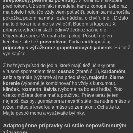
streptokoky, plesne až po vírusy
. Vironal som si kúpila
pred rokom. Už som fakt nevedela, kam z konope. Lebo raz
ma bolelo hrdlo (čo vždy viem potlačiť), potom sa mi zhoršila
pokožka, potom na mňa liezla nádcha, o chvíľu iné... Držalo
ma to dlho a nie a nie sa vyliečiť. Budem si kupovať X
prípravkov, keď mi stačí jediný? Jednoznačne nie.
Objednala som si Vironal a bol pokoj. Pôsobí nielen
liečebne, ale tiež
preventívne
. Ľudia radi kupujú aj
prípravky s výťažkom z grapefruitových jadierok
. Sú totiž
vynikajúce.
Z bežných prísad do jedla, ktoré majú tiež účinky proti
vírusom spomeniem tieto:
cesnak
(zbraň č. 1),
kardamóm
,
aníz
a
tymián
(výborné aj na priedušky),
majorán
,
čierne
korenie
(výborné je kombinovať ho vždy s kurkumou),
klinček
,
rozmarín
,
šalvia
(výborná na bolesti hrdla). Toto
všetko môžete doma mať a používať. Práve teraz je ten
najlepší čas byť gurmánom a nevariť stále iba nudné mäso s
ryžou, mäso s knedľou a mäso so zemiakmi. Ochuťte to.
Majte pestré menu a využívajte bylinky.
Adaptogénne prípravky sú stále nepovšimnutým
zázrakom