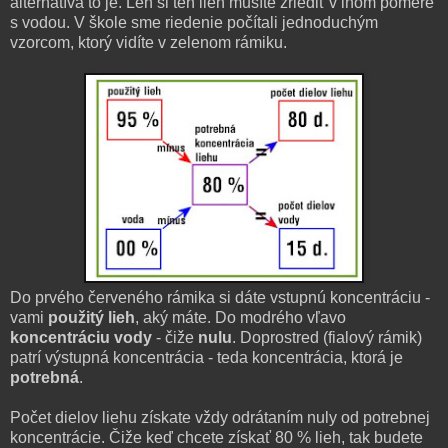
alternatíva to je. Len si ten lieh musíte zriediť v inom pomere
s vodou. V škole sme riedenie počítali jednoduchým
vzorcom, ktorý vidíte v zelenom rámiku.
Do prvého červeného rámika si dáte vstupnú koncentráciu -
vami
použitý lieh
, aký máte. Do modrého vľavo
koncentráciu vody
- čiže
nulu
. Doprostred (fialový rámik)
patrí výstupná koncentrácia - teda koncentrácia, ktorá je
potrebná
.
Počet dielov liehu získate vždy odrátaním nuly od potrebnej
koncentrácie. Čiže keď chcete získať 80 % lieh, tak budete