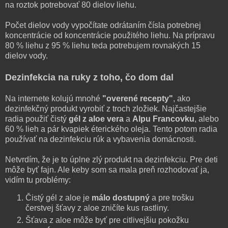
na roztok potrebovať 80 dielov liehu.
Počet dielov vody vypočítate odrátaním čísla potrebnej
koncentrácie od koncentrácie použitého liehu. Na prípravu
80 % liehu z 95 % liehu teda potrebujem rovnakých 15
dielov vody.
Dezinfekcia na ruky z toho, čo dom dal
Na internete kolujú mnohé
"overené recepty"
, ako
dezinfekčný produkt vyrobiť z troch zložiek. Najčastejšie
radia použiť čistý
gél z aloe vera
a
Alpu Francovku
, alebo
60 % lieh a pár kvapiek éterického oleja. Tento potom radia
používať na dezinfekciu rúk a vybavenia domácnosti.
Netvrdím, že je to úplne zlý produkt na dezinfekciu. Pre deti
môže byť fajn. Ale keby som sa mala preň rozhodovať ja,
vidím tu problémy:
Čistý gél z aloe je
málo dostupný
a pre trošku
čerstvej šťavy z aloe zničíte kus rastliny.
Šťava z aloe môže byť pre citlivejšiu pokožku