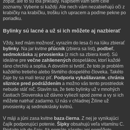
zopár, ale to sú iba príklady. Napíšem vám sem celé
zoznamy. Vyberie si každý. Ale nech vám nezabiehajú oči z
krabičky na krabičku, trošku ich upracem a poďme pekne po
poriadku.
Bylinky sú lacné a už si ich môžete aj nazbierať
Vždy, keď mám možnosť, vyrazím do lesa či na lúku zbierať
bylinky
. Na jar kvitne
pľúcnik
(zbiera sa list),
podbeľ
,
sedmokráska
aj
prvosienka
(z nich sa zbiera kvet). Sú
ideálne pre
večne zahlienených
dospelákov, ktorí každé
ráno chrchlú a soplia. A dovolím si tvrdiť, že toto je problém
každého tretieho alebo štvrtého dospelého človeka. Takéto
čaje by sa mali teraz piť.
Podporia vykašliavanie, chránia
sliznice pred podráždením
a možno vás tento prostriedok
nebude stáť nič. Stavím sa, že tieto bylinky už v mnohých
častiach Slovenska už dávno vyliezli spod zeme a vy si ich
môžete natrhať zadarmo. U nás v chladnej Žiline už
prvosienky aj sedmokrásky kvitnú.
V máji a júni zasa kvitne
baza čierna
. Z nej je vynikajúci
čajík podporujúci potenie.
Šípky
obsahujú veľa vitamínu C.
Pridajte ich do čaju. Ak nemáte zásoby ani nemôžete