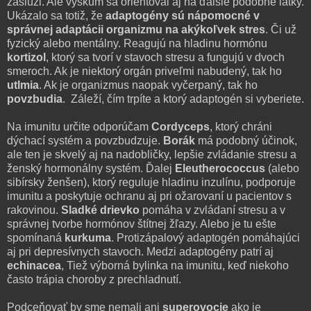
zaslúži. Ale výskum sa orientoval aj na ďalšie podobné látky.
Ukázalo sa totiž, že
adaptogény sú nápomocné v
správnej adaptácii organizmu na akýkoľvek stres
. Či už
fyzický alebo mentálny. Reagujú na hladinu hormónu
kortizol
, ktorý sa tvorí v stavoch stresu a fungujú v dvoch
smeroch. Ak je niektorý orgán priveľmi nabudený, tak ho
utlmia
. Ak je organizmus naopak vyčerpaný, tak ho
povzbudia
. Záleží, čím trpíte a ktorý adaptogén si vyberiete.
Na imunitu určite odporúčam
Cordyceps
, ktorý chráni
dýchací systém a povzbudzuje.
Borák
má podobný účinok,
ale ten je skvelý aj na nadobličky, lepšie zvládanie stresu a
ženský hormonálny systém. Ďalej
Eleutherococcus
(alebo
sibírsky ženšen), ktorý reguluje hladinu inzulínu, podporuje
imunitu a poskytuje ochranu aj pri ožarovaní u pacientov s
rakovinou.
Sladké drievko
pomáha v zvládaní stresu a v
správnej tvorbe hormónov štítnej žľazy. Alebo je tu ešte
spomínaná
kurkuma
. Protizápalový adaptogén pomáhajúci
aj pri depresívnych stavoch. Medzi adaptogény patrí aj
echinacea
, Tiež výborná bylinka na imunitu, keď niekoho
často trápia choroby z prechladnutí.
Podceňovať by sme nemali ani
superovocie
ako je