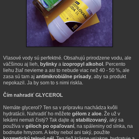
Vlasové vody sú perfektné. Obsahujú prirodzene vodu, ale
väčšinou aj lieh,
bylinky
a
izopropyl alkohol
. Percento
liehu žiaľ nevieme a asi to nebude viac než 40 - 50 %, ale
zasa sú tam aj
antimikrobiálne prísady
, aby sa produkt
nepokazil. Ja by som to s nimi riskla.
Čím nahradiť GLYCEROL
Nemáte glycerol? Ten sa v prípravku nachádza kvôli
hydratácii. Nahradiť ho môžete
gélom z aloe
. Že už v
lekárni nemali čistý? Tak dajte aj
stabilizovaný
, aký sa
používa v
géloch po opaľovaní
, na spáleniny od slnka, na
bodnutie hmyzom. A keby nebol ani taký, použite
kozmetický telový gél
. Ten tiež krásne vsiakne, hydratuje a