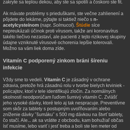
zakryte sa teplou dekou, aby ste sa spotili a čoskoro ste fit.
Ak mávate problémy s prieduškami, ste večne zahlienení a
pôjdete do lekárne, pýtajte si taktiež niečo s
n-
acetylcysteínom
(napr.
Solmucol
).
Štúdie
síce
nepreukázali účinok proti vírusom, takže ani koronavírus
takéto liečivo nezastaví, ale pacienti z tejto rizikovej skupiny
údajne vzniknuté vírusové ochorenia lepšie tolerovali.
Možno sa vám liek doma zíde.
Vitamín C podporený zinkom bráni šíreniu
infekcie
Vždy sme to vedeli.
Vitamín C
je zásadný v ochrane
zdravia, pretože hrá zásadnú rolu v tvorbe bielych krviniek -
policajtov, ktorí v tele identifikujú zločin. Za normálnych
okolností neodporúčam ľuďom šumivý vitamín C. Zvlášť
jeho vysoké dávky, ktoré telo aj tak nespracuje. Preventívne
som skôr za tablety s postupným uvoľňovaním alebo
zníženie dávky "šumáku" s 500 mg dávkou na štvrť tablety,
čo stačí. Ale... ak sa vrátite z obcbodu, kam bohužiaľ občas
ísť musíme, lebo variť i jesť treba a boli ste len meter od