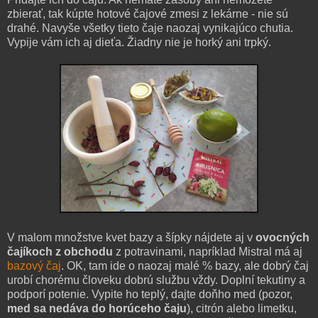
zbierať, tak kúpte hotové čajové zmesi z lekárne - nie sú
drahé. Navyše všetky tieto čaje naozaj vynikajúco chutia.
Vypije vám ich aj dieťa. Žiadny nie je horký ani trpký.
V malom množstve kvet bazy a šípky nájdete aj v
ovocných
čajíkoch z obchodu
z potravinami, napríklad Mistral má aj
bazový čaj
. OK, tam ide o naozaj malé % bazy, ale dobrý čaj
urobí chorému človeku dobrú službu vždy. Doplní tekutiny a
podporí potenie. Vypite ho teplý, dajte doňho med (pozor,
med sa nedáva do horúceho čaju
), citrón alebo limetku,