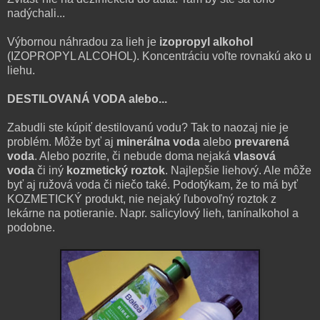
nadýchali...
Výbornou náhradou za lieh je
izopropyl alkohol
(IZOPROPYL ALCOHOL). Koncentráciu voľte rovnakú ako u
liehu.
DESTILOVANÁ VODA alebo...
Zabudli ste kúpiť destilovanú vodu? Tak to naozaj nie je
problém. Môže byť aj
minerálna voda
alebo
prevarená
voda
. Alebo pozrite, či nebude doma nejaká
vlasová
voda
či iný
kozmetický roztok
. Najlepšie liehový. Ale môže
byť aj ružová voda či niečo také. Podotýkam, že to má byť
KOZMETICKÝ produkt, nie nejaký ľubovoľný roztok z
lekárne na potieranie. Napr. salicylový lieh, tanínalkohol a
podobne.