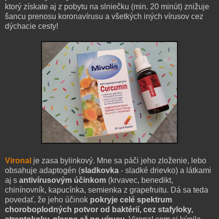
ktorý získate aj z pobytu na slniečku (min. 20 minút) znižuje
šancu prenosu koronavírusu a všetkých iných vírusov cez
dýchacie cesty!
Vironal
je zasa bylinkový. Mne sa páči jeho zloženie, lebo
obsahuje adaptogén (
sladkovka
- sladké drievko) a látkami
aj s
antivírusovým účinkom
(krvavec, benedikt,
chinínovník, kapucínka, semienka z grapefruitu. Dá sa teda
povedať, že jeho účinok
pokryje celé spektrum
choroboplodných potvor od baktérií, cez stafyloky,