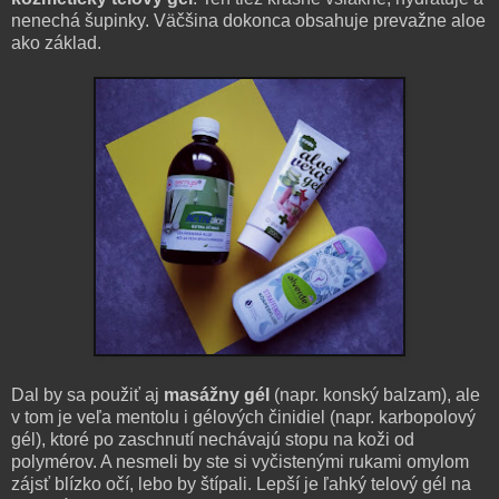
nenechá šupinky. Väčšina dokonca obsahuje prevažne aloe
ako základ.
Dal by sa použiť aj
masážny gél
(napr. konský balzam), ale
v tom je veľa mentolu i gélových činidiel (napr. karbopolový
gél), ktoré po zaschnutí nechávajú stopu na koži od
polymérov. A nesmeli by ste si vyčistenými rukami omylom
zájsť blízko očí, lebo by štípali. Lepší je ľahký telový gél na