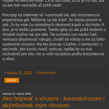
nejaké tie éterické oleje. Čo si tam dáte, to už je na vás. Iba
sa ten lieh nesnažte až príliš riediť.
Recepty na internete sú navrhnuté tak, aby konzistencia
pripomínala gél. Môžeme sa tak tváriť, že máme presne to
isté, čo by sme za normálnych okolností kúpili v obchode. A
áno, je to trošku podobné. Takéto gély sú ale príliš riedené a
vhodné možno tak pre deti. Tie echodia von medzi ľudí,
nemusia absolvovať nákupy, chodiť do roboty a nie sú toľko
vystavené vírusom. Ale kto pracuje s ľuďmi, v nemocnici, v
obchode, ako kuriér, hasič, policajt, radšej by sa mal
rozhodnúť pre silu, nie si voliť receptúru podľa konzistencie
a vône.
o
marca 23, 2020
2 komentáre:
Zdieľať
sobota 14. marca 2020
Ako bojovať s vírusmi - koronavírusom i
akýmkoľvek iným vírusom