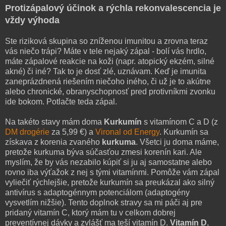
Protizápalový účinok a rýchla rekonvalescencia je
vždy výhoda
Ste riziková skupina so zníženou imunitou a zrovna teraz
vás niečo trápi? Máte v tele nejaký zápal - bolí vás hrdlo,
máte zápalové reakcie na koži (napr. atopický ekzém, silné
akné) či iné? Tak to je dosť zlé, uznávam. Keď je imunita
zaneprázdnená riešením niečoho iného, či už je to akútne
alebo chronické, obranyschopnosť pred protivníkmi zvonku
ide bokom. Potlačte teda zápal.
Na takéto stavy mám doma
Kurkumín
s vitamínom C a D (z
DM drogérie
za 5,99 €) a
Vironal od Energy
. Kurkumín sa
získava z korenia zvaného
kurkuma
. Všetci ju doma máme,
pretože kurkuma býva súčasťou zmesi korenín kari. Ale
myslím, že by vás nezabilo kúpiť si ju aj samostatne alebo
rovno iba výťažok z nej s tými vitamínmi. Pomôže vám zápal
vyliečiť rýchlejšie, pretože kurkumín sa preukázal ako silný
antivírus s adaptogénnym potenciálom (adaptogény
vysvetlím nižšie). Tento doplnok stravy sa mi páči aj pre
pridaný vitamín C, ktorý mám tu v celkom dobrej
preventívnej dávky a zvlášť ma teší vitamín D.
Vitamín D
,