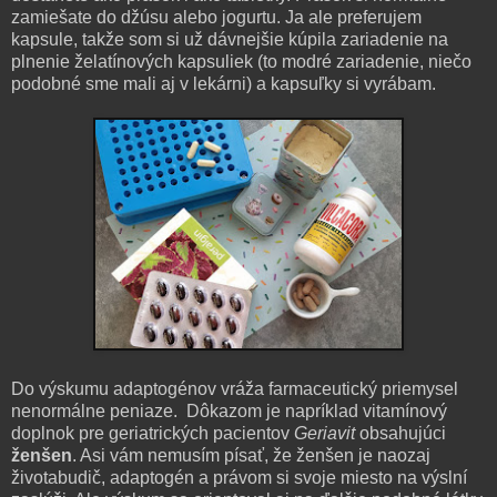
zamiešate do džúsu alebo jogurtu. Ja ale preferujem
kapsule, takže som si už dávnejšie kúpila zariadenie na
plnenie želatínových kapsuliek (to modré zariadenie, niečo
podobné sme mali aj v lekárni) a kapsuľky si vyrábam.
Do výskumu adaptogénov vráža farmaceutický priemysel
nenormálne peniaze. Dôkazom je napríklad vitamínový
doplnok pre geriatrických pacientov
Geriavit
obsahujúci
ženšen
. Asi vám nemusím písať, že ženšen je naozaj
životabudič, adaptogén a právom si svoje miesto na výslní