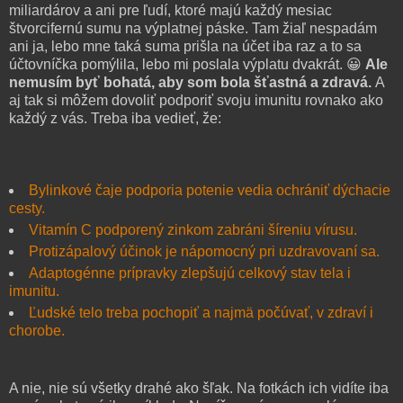
miliardárov a ani pre ľudí, ktoré majú každý mesiac
štvorcifernú sumu na výplatnej páske. Tam žiaľ nespadám
ani ja, lebo mne taká suma prišla na účet iba raz a to sa
účtovníčka pomýlila, lebo mi poslala výplatu dvakrát. 😀
Ale
nemusím byť bohatá, aby som bola šťastná a zdravá.
A
aj tak si môžem dovoliť podporiť svoju imunitu rovnako ako
každý z vás. Treba iba vedieť, že:
Bylinkové čaje podporia potenie vedia ochrániť dýchacie
cesty.
Vitamín C podporený zinkom zabráni šíreniu vírusu.
Protizápalový účinok je nápomocný pri uzdravovaní sa.
Adaptogénne prípravky zlepšujú celkový stav tela i
imunitu.
Ľudské telo treba pochopiť a najmä počúvať, v zdraví i
chorobe.
A nie, nie sú všetky drahé ako šľak. Na fotkách ich vidíte iba