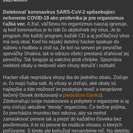
Detekovať koronavírus SARS-CoV-2 spôsobujúci
ochorenie COVID-19 ako protivníka je pre organizmus
ťažká vec
. A žiaľ, väčšinou ho organizmus naozaj ignoruje,
aj keď koronavírus je to isté čo akýkoľvek iný vírus. Je to
program. Ale každý program, každé CD a aj počítačový vírus
má svoj obal. Keď ho nejaký debilný hacker spakuje do
súboru s hudbou a zistí sa, že bol na serveri pri pesničke
speváčky Shakira, tak si odrazu všetci prestanú sťahovať jej
pesničky. Tak funguje aj vakcína proti chrípke. Spoznáva
niektoré obaly a nedovolí vám vírusy doručiť i rozbaliť.
Hacker však nepridáva vírusy iba do jedného obalu. Zisťuje
si, čo majú ľudia radi. Aj vírusy si zisťujú, aké obaly sú
najlepšie a túto možnosť im poskytuje nosič a nesprávne
liečený človek (kritizovaný v
predošlom článku
).
Zdokonaľujú svoje maskovanie a pobytom v organizme si aj
ony zisťujú aktuálne "trendy" organizmu. Čo bežne prijíma,
čo prechádza imunitou bez odozvy, aby sa mohol
zamaskovať presne tak a prejsť do každého človeka bez
povšimnutia. A to sú presne tie mutácie vírusov, o ktorých
počúvame. S týmto ale bohužiaľ nenarobíme nič. Na debilitu