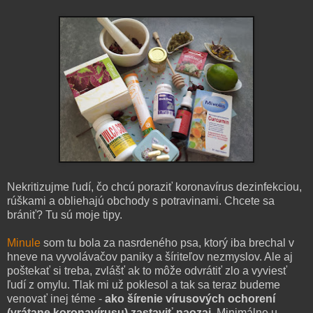
Nekritizujme ľudí, čo chcú poraziť koronavírus dezinfekciou,
rúškami a obliehajú obchody s potravinami. Chcete sa
brániť? Tu sú moje tipy.
Minule
som tu bola za nasrdeného psa, ktorý iba brechal v
hneve na vyvolávačov paniky a šíriteľov nezmyslov. Ale aj
poštekať si treba, zvlášť ak to môže odvrátiť zlo a vyviesť
ľudí z omylu. Tlak mi už poklesol a tak sa teraz budeme
venovať inej téme -
ako šírenie vírusových ochorení
(vrátane koronavírusu) zastaviť naozaj
. Minimálne u