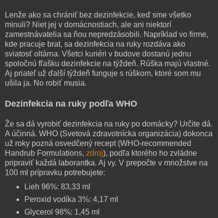
Lenže ako sa chrániť bez dezinfekcie, keď sme všetko
minuli? Niet jej v domácnostiach, ale ani niektorí
zamestnávatelia sa ňou nepredzásobili. Napríklad vo firme,
kde pracuje brat, sa dezinfekcia na ruky rozdáva ako
sviatosť oltárna. Všetci kuriéri v budove dostanú jednu
spoločnú fľašku dezinfekcie na týždeň. Rúška majú vlastné.
Aj priateľ už ďalší týždeň funguje s rúškom, ktoré som mu
ušila ja. No robiť musia.
Dezinfekcia na ruky podľa WHO
Že sa dá vyrobiť dezinfekcia na ruky po domácky? Určite dá.
A účinná. WHO (Svetová zdravotnícka organizácia) dokonca
už roky pozná osvedčený recept (WHO-recommended
Handrub Formulations,
zdroj
), podľa ktorého ho zvládne
pripraviť každá laborantka. Aj vy. V prepočte v množstve na
100 ml prípravku potrebujete:
Lieh 96%: 83,33 ml
Peroxid vodíka 3%: 4,17 ml
Glycerol 98%: 1,45 ml