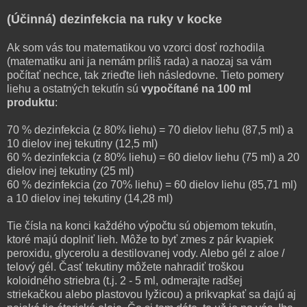
(Účinná) dezinfekcia na ruky v kocke
Ak som vás tou matematikou vo vzorci dosť rozhodila
(matematiku ani ja nemám príliš rada) a naozaj sa vám
počítať nechce, tak zrieďte lieh následovne. Tieto pomery
liehu a ostatných tekutín sú
vypočítané na 100 ml
produktu
:
70 % dezinfekcia (z 80% liehu) = 70 dielov liehu (87,5 ml) a
10 dielov inej tekutiny (12,5 ml)
60 % dezinfekcia (z 80% liehu) = 60 dielov liehu (75 ml) a 20
dielov inej tekutiny (25 ml)
60 % dezinfekcia (zo 70% liehu) = 60 dielov liehu (85,71 ml)
a 10 dielov inej tekutiny (14,28 ml)
Tie čísla na konci každého výpočtu sú objemom tekutín,
ktoré majú doplniť lieh. Môže to byť zmes z pár kvapiek
peroxidu, glycerolu a destilovanej vody. Alebo gél z aloe /
telový gél. Časť tekutiny môžete nahradiť troškou
koloidného striebra (t.j. 2 - 5 ml, odmerajte radšej
striekačkou alebo plastovou lyžicou) a prikvapkať sa dajú aj