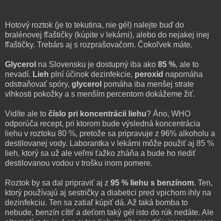
Hotový roztok (je to tekutina, nie gél) nalejte buď do
bralénovej fľaštičky (kúpite v lekárni), alebo do nejakej inej
fľaštičky. Trebárs aj s rozprašovačom. Čokoľvek máte.
Glycerol
na Slovensku je dostupný iba ako
85 %
, ale to
nevadí.
Lieh
plní účinok dezinfekcie,
peroxid
napomáha
odstraňovať spóry,
glycerol
pomáha iba menšej strate
vlhkosti pokožky a s menším percentom dokážeme žiť.
Vidíte ale to
číslo pri koncentrácii liehu
? Áno, WHO
odporúča recept, pri ktorom bude výsledná koncentrácia
liehu v roztoku 80 %, pretože sa pripravuje z 96% alkoholu a
destilovanej vody. Laborantka v lekárni môže použiť aj 85 %
lieh, ktorý sa už ale veľmi ťažko zháňa a bude ho riediť
destilovanou vodou v trošku inom pomere.
Roztok by sa dal pripraviť aj z
95 % liehu s benzínom
. Ten,
ktorý používajú aj sestričky a diabetici pred vpichom ihly na
dezinfekciu. Ten sa zatiaľ kúpiť dá. Až taká bomba to
nebude, benzín cítiť a deťom taký gél isto do rúk nedáte. Ale