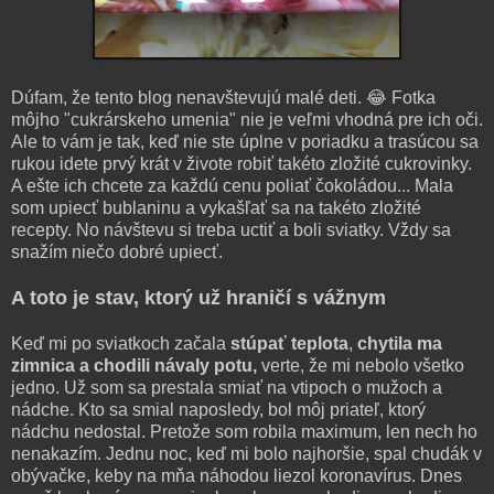
Dúfam, že tento blog nenavštevujú malé deti. 😂 Fotka
môjho "cukrárskeho umenia" nie je veľmi vhodná pre ich oči.
Ale to vám je tak, keď nie ste úplne v poriadku a trasúcou sa
rukou idete prvý krát v živote robiť takéto zložité cukrovinky.
A ešte ich chcete za každú cenu poliať čokoládou... Mala
som upiecť bublaninu a vykašľať sa na takéto zložité
recepty. No návštevu si treba uctiť a boli sviatky. Vždy sa
snažím niečo dobré upiecť.
A toto je stav, ktorý už hraničí s vážnym
Keď mi po sviatkoch začala
stúpať teplota
,
chytila ma
zimnica a chodili návaly potu,
verte, že mi nebolo všetko
jedno. Už som sa prestala smiať na vtipoch o mužoch a
nádche. Kto sa smial naposledy, bol môj priateľ, ktorý
nádchu nedostal. Pretože som robila maximum, len nech ho
nenakazím. Jednu noc, keď mi bolo najhoršie, spal chudák v
obývačke, keby na mňa náhodou liezol koronavírus. Dnes