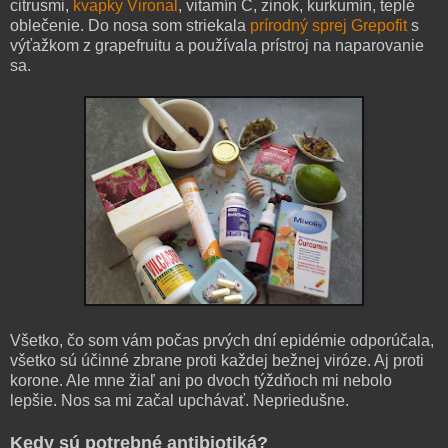
citrusmi,
kvapky Vironal
, vitamín C, zinok, kurkumín, teplé
oblečenie. Do nosa som striekala
prírodný sprej Grepofit
s
výťažkom z grapefruitu a používala prístroj na naparovanie
sa.
Všetko, čo som vám počas prvých dní epidémie odporúčala,
všetko sú účinné zbrane proti každej bežnej viróze. Aj proti
korone. Ale mne žiaľ ani po dvoch týždňoch mi nebolo
lepšie. Nos sa mi začal upchávať. Nepriedušne.
Kedy sú potrebné antibiotiká?