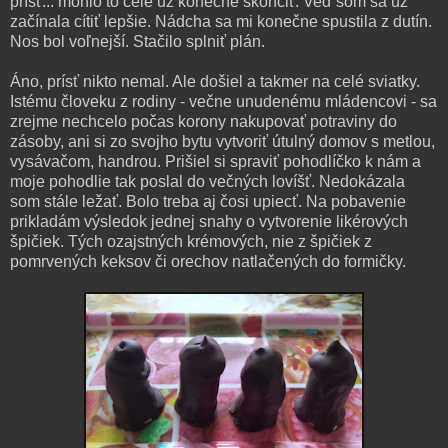
prísť... mohlo to celé už konečne skončiť. Veď som sa už
začínala cítiť lepšie. Nádcha sa mi konečne spustila z dutín.
Nos bol voľnejší. Stačilo splniť plán.
Áno, prísť nikto nemal. Ale došiel a takmer na celé sviatky.
Istému človeku z rodiny - večne unudenému mládencovi - sa
zrejme nechcelo počas korony nakupovať potraviny do
zásoby, ani si zo svojho bytu vytvoriť útulný domov s metlou,
vysávačom, handrou. Prišiel si spraviť pohodlíčko k nám a
moje pohodlie tak poslal do večných lovíšť. Nedokázala
som stále ležať. Bolo treba aj čosi upiecť. Na pobavenie
prikladám výsledok jednej snahy o vytvorenie likérových
špičiek. Tých ozajstných krémových, nie z špičiek z
pomrvených keksov či orechov natlačených do formičky.