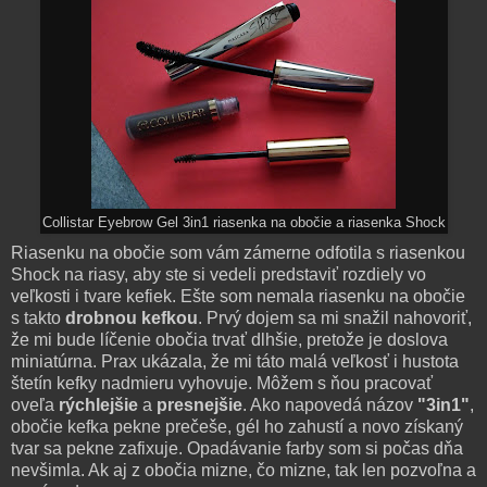
Collistar Eyebrow Gel 3in1 riasenka na obočie a riasenka Shock
Riasenku na obočie som vám zámerne odfotila s riasenkou
Shock na riasy, aby ste si vedeli predstaviť rozdiely vo
veľkosti i tvare kefiek. Ešte som nemala riasenku na obočie
s takto
drobnou kefkou
. Prvý dojem sa mi snažil nahovoriť,
že mi bude líčenie obočia trvať dlhšie, pretože je doslova
miniatúrna. Prax ukázala, že mi táto malá veľkosť i hustota
štetín kefky nadmieru vyhovuje. Môžem s ňou pracovať
oveľa
rýchlejšie
a
presnejšie
. Ako napovedá názov
"3in1"
,
obočie kefka pekne prečeše, gél ho zahustí a novo získaný
tvar sa pekne zafixuje. Opadávanie farby som si počas dňa
nevšimla. Ak aj z obočia mizne, čo mizne, tak len pozvoľna a