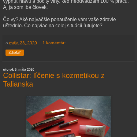
vypnúť hlavu a pocity viny, keď neodvádzam 100 % prácu.
Aj ja som iba človek.
Čo vy? Aké najväčšie ponaučenie vám vaše zdravie
uštedrilo. Čo najviac na celej situácii ľutujete?
o
mája 23, 2020
1 komentár:
Zdieľať
utorok 5. mája 2020
Collistar: líčenie s kozmetikou z
Talianska