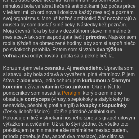
minulosti bola veľakrát liečená antibiotikami (už počas práce
v lekárni mi ich ordinovali doslova každý mesiac) a poznám
svoj organizmus. Mne už bežné antibiotiká žiaľ nezaberajú a
musela by som dostať silné lieky. Následky tiež poznám.
Moja črevná flóra by bola v dezolátnom stave minimálne tri
mesiace. A tak som sa podujala liečiť
prírodne
. Najskôr som
robila týždeň na obmedzené hodiny, aby som si aspoň niečo
po sviatkoch porobila. Potom som si vzala
dva týždne
voľna
a iba oddychovala, potila sa a pekne liečila.
Konzumujem veľa
cesnaku
. Aj
medvedieho
. Upravila som
si stravu, aby bola zdravá a vyvážená, plná vitamínov. Pijem
šťavu z
aloe vera
, jedlá ochucujem
kurkumou
a
čiernym
korením
, užívam
vitamín C so zinkom
. Okrem týchto
pomocníkov som nasadila
Peralgin
, ktorý okrem iného
obsahuje
cordyceps
(vírusy, streptokoky a stafylokoky ho
nenávidia, pôsobí aj proti alergii) a
kvapky z kapucínky
(česky lichořeřišnice) - ďalšie prírodné antibiotikum.
Pokračujem tiež v striekaní nosného spreja s grapefruitovým
výťažkom a cvičením. Už sú to štyri týždne, čo všetko toto
praktikujem (a minimálne ešte minimálne mesiac budem,
príroda potrebuje čas, aspoň dva mesiace), ale cítim sa