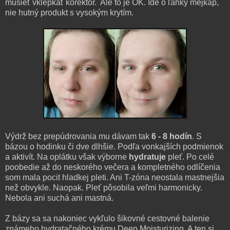
musieť vklepkať korektor. Ale to je OK. Ide o ľahký mejkap,
nie hutný produkt s vysokým krytím.
Výdrž bez prepúdrovania mu dávam tak
6 - 8 hodín
. S
bázou o hodinku či dve dlhšie. Podľa vonkajších podmienok
a aktivít. Na oplátku však výborne
hydratuje
pleť. Po celé
poobedie až do neskorého večera a kompletného odlíčenia
som mala pocit hladkej pleti. Ani T-zóna neostala mastnejšia
než obvykle. Naopak. Pleť pôsobila veľmi harmonicky.
Nebola ani suchá ani mastná.
Z bázy sa sa nakoniec vykľulo šikovné cestovné balenie
známeho hydratačného krému Deep Moisturizing. A ten si