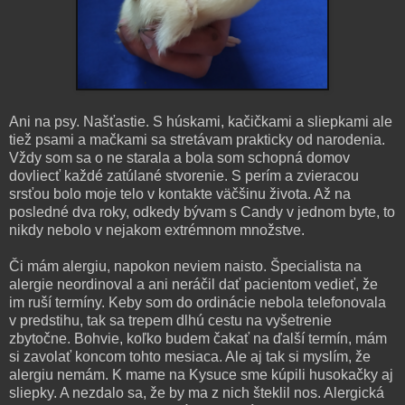
Ani na psy. Našťastie. S húskami, kačičkami a sliepkami ale
tiež psami a mačkami sa stretávam prakticky od narodenia.
Vždy som sa o ne starala a bola som schopná domov
dovliecť každé zatúlané stvorenie. S perím a zvieracou
srsťou bolo moje telo v kontakte väčšinu života. Až na
posledné dva roky, odkedy bývam s Candy v jednom byte, to
nikdy nebolo v nejakom extrémnom množstve.
Či mám alergiu, napokon neviem naisto. Špecialista na
alergie neordinoval a ani neráčil dať pacientom vedieť, že
im ruší termíny. Keby som do ordinácie nebola telefonovala
v predstihu, tak sa trepem dlhú cestu na vyšetrenie
zbytočne. Bohvie, koľko budem čakať na ďalší termín, mám
si zavolať koncom tohto mesiaca. Ale aj tak si myslím, že
alergiu nemám. K mame na Kysuce sme kúpili husokačky aj
sliepky. A nezdalo sa, že by ma z nich šteklil nos. Alergická