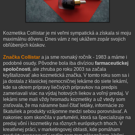
Kozmetika Collistar je mi veľmi sympatická a získala si moju
maximálnu dôveru. Dnes vám z nej ukážem zopár svojich
obľúbených kúskov.
Značka Collistar
a ja sme rovnaký ročník - 1983 a máme i
podobné osudy. Pôvodne bola iba divíziou
farmaceutickej
spoločnosti
, ale zhruba po roku 2003 sa začala
kryštalizovať ako kozmetická značka. V tomto roku som sa i
ja dostala z klasickej nemocničnej lekárne do siete lekární,
kde sa okrem prípravy liečivých prípravkov na predpis
zameriavali viac na výdaj hotových liekov a voľný predaj. V
lekárni sme mali vždy hromadu kozmetiky a už vtedy som
zisťovala, že ma náramne baví čítať letáky, informácie zo
škatuliek a produkty vzájomne medzi sebou porovnávať. A
nakoniec som skončila v parfumérii, ktorá sa špecializuje na
predaj vôní i kozmetiky na rôznych európskych trhoch. V
kreatívnej práci, v marketingovej oblasti, kde pomáham