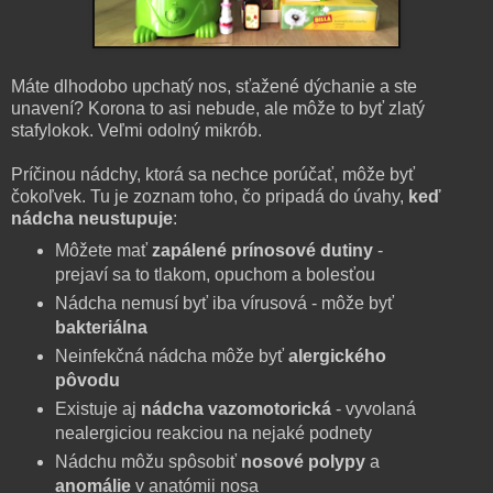
Máte dlhodobo upchatý nos, sťažené dýchanie a ste
unavení? Korona to asi nebude, ale môže to byť zlatý
stafylokok. Veľmi odolný mikrób.
Príčinou nádchy, ktorá sa nechce porúčať, môže byť
čokoľvek. Tu je zoznam toho, čo pripadá do úvahy,
keď
nádcha neustupuje
:
Môžete mať
zapálené prínosové dutiny
-
prejaví sa to tlakom, opuchom a bolesťou
Nádcha nemusí byť iba vírusová - môže byť
bakteriálna
Neinfekčná nádcha môže byť
alergického
pôvodu
Existuje aj
nádcha vazomotorická
- vyvolaná
nealergiciou reakciou na nejaké podnety
Nádchu môžu spôsobiť
nosové polypy
a
anomálie
v anatómii nosa