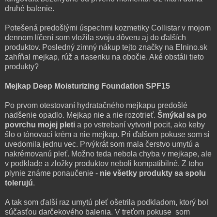
druhé balenie.
Potešená predošlými úspechmi kozmetiky Collistar v mojom
dennom líčení som vložila svoju dôveru aj do ďalších
produktov. Posledný zimný nákup tejto značky na Elnino.sk
zahŕňal mejkap, rúž a riasenku na obočie. Aké obstáli tieto
produkty?
Mejkap Deep Moisturizing Foundation SPF15
Po prvom otestovaní hydratačného mejkapu predošlé
nadšenie opadlo. Mejkap nie a nie rozotrieť.
Šmýkal sa po
povrchu mojej pleti
a po vstrebaní vytvoril pocit, ako keby
šlo o tónovací krém a nie mejkap. Pri ďalšom pokuse som si
uvedomila jednu vec. Prvýkrát som mala čerstvo umytú a
nakrémovanú pleť. Možno teda nebola chyba v mejkape, ale
v podklade a zložky produktov neboli kompatibilné. Z toho
plynie známe ponaučenie -
nie všetky produkty sa spolu
tolerujú
.
A tak som ďalší raz umytú pleť ošetrila podkladom, ktorý bol
súčasťou darčekového balenia. V treťom pokuse som