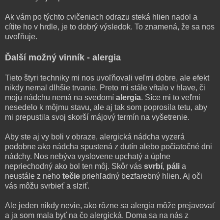
Ak vám po týchto cvičeniach odrazu steká hlien nadol a
cítite ho v hrdle, je to dobrý výsledok. To znamená, že sa nos
uvoľňuje.
Ďalší možný vinník - alergia
Tieto štyri techniky mi nos uvoľňovali veľmi dobre, ale efekt
nikdy nemal dlhšie trvanie. Preto mi stále vŕtalo v hlave, či
moju nádchu nemá na svedomí
alergia
. Síce mi to veľmi
nesedelo k môjmu stavu, ale aj tak som poprosila tetu, aby
mi prepustila svoj skorší májový termín na vyšetrenie.
Aby ste aj vy boli v obraze, alergická nádcha vyzerá
podobne ako nádcha spustená z dutín alebo počiatočné dni
nádchy. Nos nebýva vyslovene upchatý a úplne
nepriechodný ako bol ten môj. Skôr vás
svrbí
,
páli
a
neustále z neho
tečie
priehľadný bezfarebný hlien. Aj oči
vás môžu svrbieť a slziť.
Ale jeden nikdy nevie, ako rôzne sa alergia môže prejavovať
a ja som mala byť na čo alergická. Doma sa na nás z