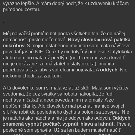
výrazne lepšie. A mám dobrý pocit, že k uzdraveniu kráčam
prírodnou cestou.
Môj najväčší problém bol podľa všetkého ten, že do našej
domácnosti prišlo niečo nové.
Nový človek = nová paletka
mikróbov.
S mojou oslabenou imunitou som mala návšteve
povedať jasné NIE. Či už by mi dotyčný priniesol stafylokoka
alebo som ho mala už predtým (nechcem mu zasa krivdiť,
nie je dokázané, že má zlatého stafylokoka), imunita
potrebovala čas, aby s votrelcami bojovala. A
oddych
. Nie
niekomu chodiť za zadkom.
A tú dovolenku som si mala vziať už skôr. Mala som výčitky
svedomia, že cez sviatky sa robota nakopila, že ľudí
nechávam čakať a neodpovedám im na emaily. A že
nepíšem články. Ale človek by mal poznať hranice svojich
síl. Nie robiť do posledného dychu a potom sa zosypať. Nie
je nádcha ako nádcha a nie je oddych ako oddych.
Oddych
znamená vypnúť počítač, vypnúť hlavu a ľahnúť.
Prvé aj
posledné som spravila. Už sa len budem musieť naučiť