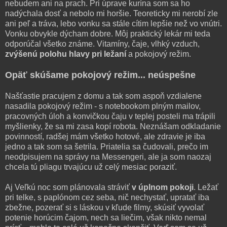
nebudem ani na prach. Pri úprave kurína som sa ho
nadýchala dosť a nebolo mi horšie. Teoreticky mi nerobí zle
ani peľ a tráva, lebo vonku sa stále cítim lepšie než vo vnútri.
Vonku obvykle dýcham dobre. Môj praktický lekár mi teda
odporúčal všetko známe. Vitamíny, čaje, vlhký vzduch,
zvýšenú polohu hlavy pri ležaní
a pokojový režim.
Opäť skúšame pokojový režim... neúspešne
Našťastie pracujem z domu a tak som aspoň vzdialene
nasadila pokojový režim - s notebookom plným mailov,
pracovných úloh a konvičkou čaju v teplej posteli ma trápili
myšlienky, že sa mi zasa kopí robota. Neznášam odkladanie
povinností, radšej mám všetko hotové, ale zdravie je iba
jedno a tak som sa šetrila. Priatelia sa čudovali, prečo im
neodpisujem na správy na Messengeri, ale ja som naozaj
chcela tú pliagu trvajúcu už celý mesiac poraziť.
Aj Veľkú noc som plánovala stráviť
v úplnom pokoji
. Ležať
pri telke, s paplónom cez seba, nič nechystať, upratať iba
zbežne, pozerať si s láskou v kľude filmy, skúsiť vyvolať
potenie horúcim čajom, nech sa liečim, však nikto nemal