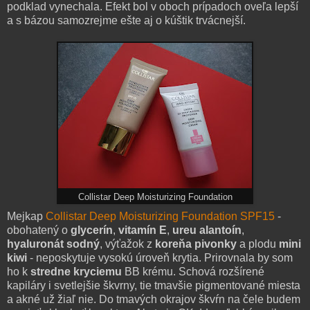
podklad vynechala. Efekt bol v oboch prípadoch oveľa lepší
a s bázou samozrejme ešte aj o kúštik trvácnejší.
Collistar Deep Moisturizing Foundation
Mejkap
Collistar Deep Moisturizing Foundation SPF15
-
obohatený o
glycerín
,
vitamín E
,
ureu alantoín
,
hyaluronát sodný
, výťažok z
koreňa pivonky
a plodu
mini
kiwi
- neposkytuje vysokú úroveň krytia. Prirovnala by som
ho k
stredne kryciemu
BB krému. Schová rozšírené
kapiláry i svetlejšie škvrny, tie tmavšie pigmentované miesta
a akné už žiaľ nie. Do tmavých okrajov škvŕn na čele budem