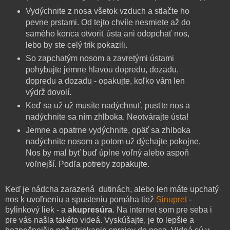
Vydýchnite z nosa všetok vzduch a stlačte ho
pevne prstami. Od tejto chvíle nesmiete až do
samého konca otvoriť ústa ani odopchať nos,
lebo by ste celý trik pokazili.
So zapchatým nosom a zavretými ústami
pohybujte jemne hlavou dopredu, dozadu,
dopredu a dozadu - opakujte, koľko vám len
výdrž dovolí.
Keď sa už už musíte nadýchnuť, pusťte nos a
nadýchnite sa ním zhlboka. Neotvárajte ústa!
Jemne a opatrne vydýchnite, opäť sa zhlboka
nadýchnite nosom a potom už dýchajte pokojne.
Nos by mal byť buď úplne voľný alebo aspoň
voľnejší. Podľa potreby zopakujte.
Keď je nádcha zarazená dutinách, alebo len máte upchatý
nos k uvoľneniu a spusteniu pomáha tiež
Sinupret
-
bylinkový liek - a
akupresúra
. Na internet som pre seba i
pre vás našla takéto videá. Vyskúšajte, je to lepšie a