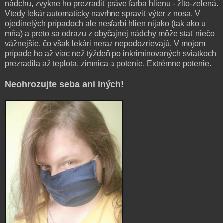
nádchu, zvykne ho prezradiť práve farba hlienu - žlto-zelená.
Vtedy lekár automaticky navrhne spraviť výter z nosa. V
ojedinelých prípadoch ale nesfarbí hlien nijako (tak ako u
mňa) a preto sa odrazu z obyčajnej nádchy môže stať niečo
vážnejšie, čo však lekári neraz nepodozrievajú. V mojom
prípade ho až viac než týždeň po inkriminovaných sviatkoch
prezradila až teplota, zimnica a potenie. Extrémne potenie.
Neohrozujte seba ani iných!