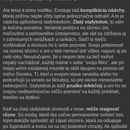
Ale teraz k tomu vodítku. Existuje istá
komplikácia nádchy
,
ktorej príčinu nejde vždy úplne jednoznačne odhaliť. A to je
nádcha spôsobená stafylokokom.
Zlatý stafylokok
, to vám
je koťuha poriadna. Veľakrát prebýva na sliznici úst,
močového a pohlavného ústrojenstva, ale rád sa zdržiava aj
v zahnisaných vyrážkach a rankách. Stačí si niečo
rozškriabať a doslova ho k sebe pozvete. Svoju prítomnosť
na nosnej sliznici a ani v tele nemusí dať vôbec najavo aj po
celé roky. Nevylučujem, že v mojom tele sa tiež mohol
nejaký nachádzať, každý máme v sebe "svoju flóru", ale pri
mojej veľmi oslabenej imunite to skôr tipujem na prenos od
iného človeka. Tí, ktorí o svojom stave nevedia alebo ho
podceňujú (a veselo sa škriabu), sú pre okolie mimoriadne
nebezpeční. Stafylokok je totiž
prudko infekčný
a oni ho so
svojou nedbanlivosťou môžu preniesť na každý predmet,
ktorého sa dotknú.
Keď sa zlatý stafylokok uhniezdi v nose,
môže reagovať
rôzne
. Sú osoby, ktoré iba začne permanentne svrbieť nos.
Iným dokáže spôsobiť až zápal sliznice, ktorá sa odlupuje
po šupinkách a tvoria sa na nej bolestivé chrasty. Ak spôsobí