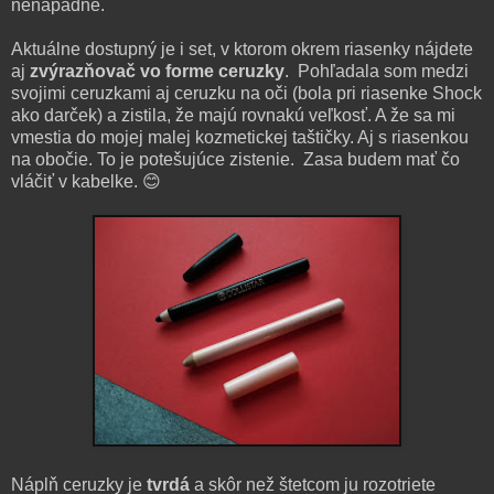
nenápadne.
Aktuálne dostupný je i set, v ktorom okrem riasenky nájdete
aj
zvýrazňovač vo forme ceruzky
. Pohľadala som medzi
svojimi ceruzkami aj ceruzku na oči (bola pri riasenke Shock
ako darček) a zistila, že majú rovnakú veľkosť. A že sa mi
vmestia do mojej malej kozmetickej taštičky. Aj s riasenkou
na obočie. To je potešujúce zistenie. Zasa budem mať čo
vláčiť v kabelke. 😊
Náplň ceruzky je
tvrdá
a skôr než štetcom ju rozotriete