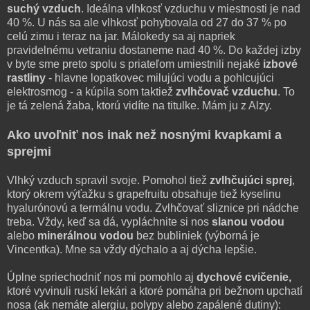
suchý vzduch
. Ideálna vlhkosť vzduchu v miestnosti je nad
40 %. U nás sa ale vlhkosť pohybovala od 27 do 37 % po
celú zimu i teraz na jar. Málokedy sa aj napriek
pravidelnému vetraniu dostaneme nad 40 %. Do každej izby
v byte sme preto spolu s priateľom umiestnili nejaké
izbové
rastliny
- hlavne lopatkovec milujúci vodu a pohlcujúci
elektrosmog - a kúpila som taktiež
zvlhčovač vzduchu
. To
je tá zelená žaba, ktorú vidíte na titulke. Mám ju z Alzy.
Ako uvoľniť nos inak než nosnými kvapkami a
sprejmi
Vlhký vzduch spravil svoje. Pomohol tiež
zvlhčujúci sprej
,
ktorý okrem výťažku s grapefruitu obsahuje tiež kyselinu
hyalurónovú a termálnu vodu. Zvlhčovať sliznice pri nádche
treba. Vždy, keď sa dá, vypláchnite si nos
slanou vodou
alebo
minerálnou vodou
bez bubliniek (výborná je
Vincentka). Mne sa vždy dýchalo a aj dýcha lepšie.
Úplne spriechodniť nos mi pomohlo aj
dychové cvičenie,
ktoré vyvinuli ruskí lekári a ktoré pomáha pri bežnom upchatí
nosa (ak nemáte alergiu, polypy alebo zapálené dutiny):