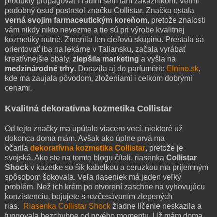
produkty propagovať i radím sem tam zákazníkom. Veľmi
podobný osud postretol značku Collistar. Značka ostala
verná svojim farmaceutickým koreňom
, pretože znalosti
vám nikdy nikto nevezme a tie sú pri výrobe kvalitnej
kozmetiky nutné. Zmenila len cieľovú skupinu. Prestala sa
orientovať iba na lekárne v Taliansku, začala vyrábať
kreatívnejšie obaly,
zlepšila marketing
a vyšla na
medzinárodné trhy
. Dorazila aj do parfumérie
Elnino.sk
,
kde ma zaujala pôvodom, zloženiami i celkom dobrými
cenami.
Kvalitná dekoratívna kozmetika Collistar
Od tejto značky ma upútalo viacero vecí, niektoré už
dokonca doma mám. Avšak ako úplne prvá ma
očarila
dekoratívna kozmetika Collistar
, pretože je
svojská. Ako ste na tomto blogu čítali, riasenka
Collistar
Shock
v kazetke so šik kabelkou a ceruzkou ma príjemným
spôsobom šokovala. Veľa riaseniek má jeden veľký
problém. Než ich krém po otvorení zaschne na vyhovujúcu
konzistenciu, bojujete s rozčesávaním zlepených
rias.
Riasenka Collistar Shock
žiadne líčenie neskazila a
fungovala bezchybne od prvého momentu. Už mám doma