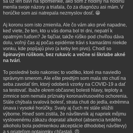
sa už len baví na spomienke, ako som z hodiny na hodinu
menila svoje názory a triafala, čo za diagnózu asi mám. V
horúčke som asi natrepala nezmyslov dosť. 😁
Aj koronu som isto zmienila. Ale čo vám ako prvé napadne,
keď viete, že ten, kto u vás doma bol tri dni, nepatrí k
opatrným ľuďom? Je fajčiar, takže rúško pod chvíľou dáva
dolu, voľný čas aj počas epidémie trávi s kamarátmi niekde
vonku, kde popíjajú pivo (a keby len pivo). Chodí so
špinavým rúškom, bez rukavíc a večne si škriabe akné
na tvári
.
To posledné bolo nakoniec to vodítko, ktoré ma naviedlo
správnym smerom. Ale ešte predtým som mala sto chutí na
seba zavolať tím, ktorý odoberá vzorky na COVID-19 a dať
sa testovať. Ibaže okrem občasnej bolesti hlavy, teploty a
zimnice som nemala príznaky koronavírusového ochorenia.
Stále chýbala svalová bolesť, strata chuti do jedla, extrémna
únava i vysoké horúčky. Svaly aj čuch mi stále slúžili
výborne. Hneď som zistila, že návštevník aj napriek môjmu
vyslovenému zákazu dopratal alkohol (absencia tvrdého
alkoholu bola podmienkou akceptácie dlhodobej návštevy)
a s priateľom potajomky chľastali. 😠