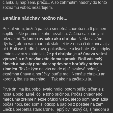
článku aj napíšem, prečo... A so zahrnutím nádchy do tohto
zoznamu vôbec nežartujem.
Banálna nádcha? Možno nie...
Pokiaľ viem, bežná pánska smrteľná choroba na 6 písmen -
soplík - ešte priamo nikoho nezabila. Začína sa známymi
príznakmi.
Takmer rovnako ako chrípka.
Nedá sa vám
dýchať, alebo vám naopak stále tečie z nosa či dokonca aj z
očí. Bolí vás hrdlo, hlava, pokašliavate a kýchate. Od chrípky
tento stav rozoznáte tak, že
pri chrípke je už únava veľmi
výrazná a nič nevládzete doma spraviť. Bolí vás celý
človek a návaly potenia v sprievode horúčky strieda
zimnica.
Takže kým na vás nejde aj tá svalová bolesť,
extrémna únava a horúčky, buďte radi. Nemáte chrípku ani
koronu, iba ste prechladli... Tak ako na začiatku ja.
Prvé dni ma iba pobolievalo hrdlo, potom prišlo tečenie z
nosa a bolo jasné, čo je toho príčinou. Počas chladného
marca ma zrejme niekde ofúkol vietor, alebo som nachladla
počas noci, keď som si odkopla paplón z postele na zem.
Liečba prebehla štandardne. Teplý bylinkový čaj s medom a