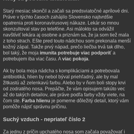
Starý mesiac skončil a začali sa predsviatočné aprílové dni.
Práve v týchto časoch zahájilo Slovensko najtvrdšie
opatrenia proti koronavírusovej nákaze. Lekár so mnou
skonzultoval stav po telefóne. Asi málokto sa odvážil
navštíviť lekára aj osobne a priznám sa, že ja som tiež mala
z toho strach. Ešte pred touto nádchou som prekonala menší
kožný zápal. Takže prvý nápad, prečo liečba trvá tak dlho,
bol taký, že moja
imunita potrebuje viac podporiť
a
potrebujem iba viac času. A
viac pokoja
.
Ak by bola moja nádcha s komplikáciami a potrebovala
antibiotiká, hlien by nebol býval priehľadný, ale by mal
žltkastú až zelenkavú farbu. Alebo by v ňom boli stopy krvi
od zodratého nosa. Prepáčte, že vám opisujem takúto vec
až do takých detailov, ale práve podľa farby vždy viete, na
čom ste.
Farba hlienu
je pomerne dôležitý detail, ktorý vám
pomôže nájsť správnu príčinu.
Suchý vzduch - nepriateľ číslo 2
Za jednu z príčin upchatého nosa som začala považovať i