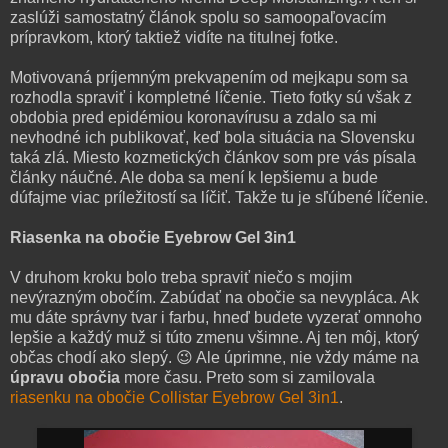
zaslúži samostatný článok spolu so samoopaľovacím
prípravkom, ktorý taktiež vidíte na titulnej fotke.
Motivovaná príjemným prekvapením od mejkapu som sa
rozhodla spraviť i kompletné líčenie. Tieto fotky sú však z
obdobia pred epidémiou koronavírusu a zdalo sa mi
nevhodné ich publikovať, keď bola situácia na Slovensku
taká zlá. Miesto kozmetických článkov som pre vás písala
články náučné. Ale doba sa mení k lepšiemu a bude
dúfajme viac príležitostí sa líčiť. Takže tu je sľúbené líčenie.
Riasenka na obočie Eyebrow Gel 3in1
V druhom kroku bolo treba spraviť niečo s mojim
nevýrazným obočím. Zabúdať na obočie sa nevypláca. Ak
mu dáte správny tvar i farbu, hneď budete vyzerať omnoho
lepšie a každý muž si túto zmenu všimne. Aj ten môj, ktorý
občas chodí ako slepý. 😉 Ale úprimne, nie vždy máme na
úpravu obočia
more času. Preto som si zamilovala
riasenku na obočie Collistar Eyebrow Gel 3in1
.