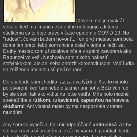
Človeku nie je dvakrát
veselo, keď mu imunita evidentne nefunguje a k tomu
všetkému sa to deje práve v čase epidémie COVID-19. No
"radosť", čo vám budem hovoriť... Ten prvý mesiac som bola
doma len preto, lebo som chcela ostať v teple a liečiť sa.
Druhý mesiac som už doslova trčala v spálni zatvorená ako
Rapunzel vo veži. Nechcela som nikoho nakaziť
stafylokokom, ale ani seba ohroziť koronavírusom. Veď ľudia
so zníženou imunitou sú prví na rane.
Do obchodu som chodila raz za dva týždne. A aj to minútu
po otvorení, keď tam nebolo takmer ani nohy. Bežných ľudí
by ste stretli tak ako vidíte na fotke vedľa. Mňa bolo možné
stretnúť iba s
rúškom, rukavicami, kapucňou na hlave a
okuliarmi
. Ani vlastná mater by ma nespoznala v tomto
mundúre.
Aby som sa vyliečila, boli mi odporúčané
antibiotiká
. Ak by
ste mali rovnaký problém a lekár by vám ich ponúkal, berte
ich a skráťte dobu liečenia na minimum. Ja som však v