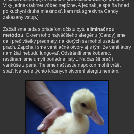
Viky jednak takmer vôbec nepĺzne. A jednak je spálňa hneď
po kuchyni druhá miestnosť, kam má agresívna Candy
zakázaný vstup.)
Začali sme teda s priateľom očistu bytu
eliminačnou
metódou
. Okrem toho najväčšieho alergénu (Candy) sme
dali preč všetky predmety, na ktorých sa mohol usádzať
prach. Zapchali sme ventilačné otvory aj s tým, že ventilátory
nám žiaľ nebudú fungovať. Odstránili sme koberec,
rastlinám sme umyli poriadne listy... Na čas šli preč i
vankúše z peria. Tie sme našťastie napokon mohli vrátiť
späť. Na perie týchto krásnych stvorení alergiu nemám.