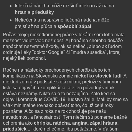
Infekčná nádcha môže rozšíriť infekciu až na na
hrtan
a
priedušky
Neliečená a nesprávne liečená nádcha môže
prejsť až na pľúca a
spôsobiť zápal
Počas mojej niekoľkoročnej práce v lekárni som toho mala
možnosť vidieť viac než dosť. Aj banálna choroba dokáže
napáchať nezvratné škody, ak sa nelieči, alebo ak ľuďom
ordinuje lieky "doktor Google" či "múdra susedka", ktorej
nejaký liek pomohol.
Ročne na následky prechodených chorôb alebo ich
komplikácie na Slovensku zomrie
niekoľko stoviek ľudí
. A
niektorí zomrú v podstate s otáznikmi, pretože v úmrtnom
liste sa objaví iba komplikácia, ale ten pôvodný vinník
ostáva neznámy. Nikto sa o to nezaujíma. Zato keď sa
objavil koronavírus COVID-19, ľudstvo šalie. Mali by sme sa
však minimálne rovnako obávať toho, čo už celé roky
poznáme. A čo sa z roka na rok zhoršuje pre našu
nevedomosť a ľahostajnosť. Tým niečím sú pomerne bežné
ochorenia ako
chrípka, nádcha, angína, zápal hrtana,
priedušiek
... ktoré neliečime, iba potláčame. V ďalšom