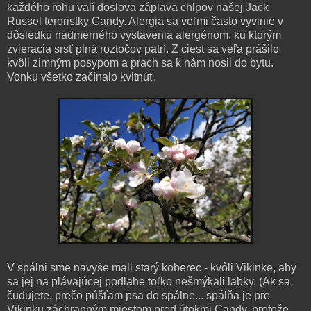
každého rohu valí doslova záplava chlpov našej Jack
Russel teroristky Candy. Alergia sa veľmi často vyvinie v
dôsledku nadmerného vystavenia alergénom, ku ktorým
zvieracia srsť plná roztočov patrí. Z ciest sa veľa prášilo
kvôli zimným posypom a prach sa k nám nosil do bytu.
Vonku všetko začínalo kvitnúť.
V spálni sme navyše mali starý koberec - kvôli Vikinke, aby
sa jej na plávajúcej podlahe toľko nešmýkali labky. (Ak sa
čudujete, prečo púšťam psa do spálne... spálňa je pre
Vikinku záchranným miestom pred útokmi Candy, pretože