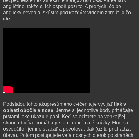
bezpečnejšie než striekanie sprejov do nosa. Videá sú v
angličtine, takže si ich aspoň pozrite. A pre tých, čo po
anglicky nevedia, skúsim pod každým videom zhrnúť, o čo
ide.
Podstatou tohto akupresúrneho cvičenia je vyvíjať
tlak v
oblasti obočia a nosa
. Jemne si jednotlivé body pritláčajte
prstami, ako ukazuje pani. Keď sa ocitnete na vonkajšej
strane obočia, pomáha prstami robiť malé krúžky. Mne sa
osvedčilo i jemne stláčať a povoľovať tlak (už tu prichádza
úľava). Potom postupujete veľa nosných dierok po stranách