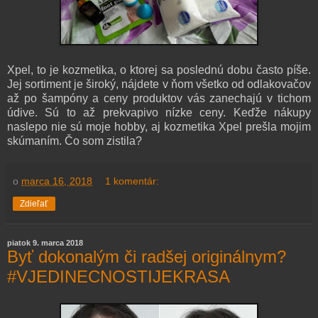
Xpel, to je kozmetika, o ktorej sa poslednú dobu často píše.
Jej sortiment je široký, nájdete v ňom všetko od odlakovačov
až po šampóny a ceny produktov vás zanechajú v tichom
údive. Sú to až prekvapivo nízke ceny. Keďže nákupy
naslepo nie sú moje hobby, aj kozmetika Xpel prešla mojim
skúmaním. Čo som zistila?
o
marca 16, 2018
1 komentár:
Zdieľať
piatok 9. marca 2018
Byť dokonalým či radšej originálnym?
#VJEDINECNOSTIJEKRASA