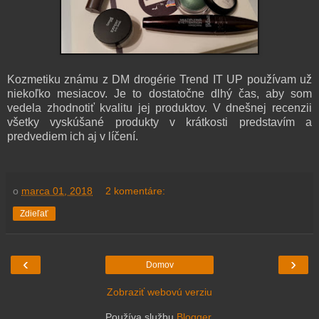
Kozmetiku známu z DM drogérie Trend IT UP používam už
niekoľko mesiacov. Je to dostatočne dlhý čas, aby som
vedela zhodnotiť kvalitu jej produktov. V dnešnej recenzii
všetky vyskúšané produkty v krátkosti predstavím a
predvediem ich aj v líčení.
o
marca 01, 2018
2 komentáre:
Zdieľať
‹
›
Domov
Zobraziť webovú verziu
Používa službu
Blogger
.