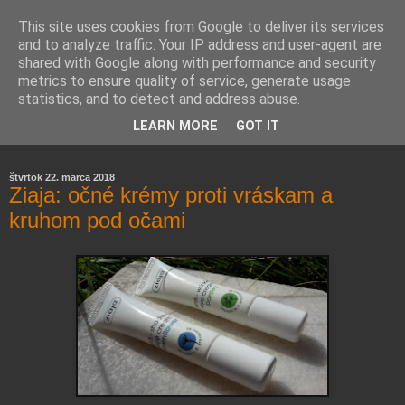
This site uses cookies from Google to deliver its services
and to analyze traffic. Your IP address and user-agent are
shared with Google along with performance and security
metrics to ensure quality of service, generate usage
statistics, and to detect and address abuse.
Farmaceutická laborantka hodnotí zloženie kozmetiky,
LEARN MORE
GOT IT
rozoberá témy o zdraví, živote a všetko možné.
štvrtok 22. marca 2018
Ziaja: očné krémy proti vráskam a
kruhom pod očami