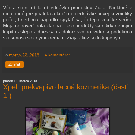
Včera som robila objednávku produktov Ziaja. Niektoré z
nich budú pre priateľa a keď o objednávke novej kozmetiky
počul, hneď mu napadlo spýtať sa, či tejto značke verím.
Moja odpoveď bola kladná. Tieto produkty sa nikdy nebojím
kúpiť naslepo a d
nes sa na dôkaz svojho tvrdenia podelím o
skúsenosti s očnými krémami Ziaja - tiež takto kúpenými.
o
marca 22, 2018
4 komentáre:
Zdieľať
piatok 16. marca 2018
Xpel: prekvapivo lacná kozmetika (časť
1.)