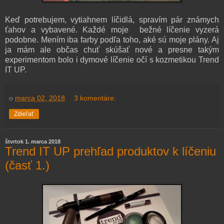
Keď potrebujem, vytiahnem líčidlá, spravím pár známych
ťahov a vybavené. Každé moje bežné líčenie vyzerá
podobne. Mením iba farby podľa toho, aké sú moje plány. Aj
ja mám ale občas chuť skúšať nové a presne takým
experimentom bolo i dymové líčenie očí s kozmetikou Trend
IT UP.
o
marca 02, 2018
3 komentáre:
Zdieľať
štvrtok 1. marca 2018
Trend IT UP prehľad produktov k líčeniu
(časť 1.)