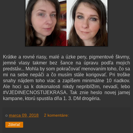
Krátke a rovné riasy, malé a úzke pery, pigmentové škvrny,
jemné vlasy takmer bez šance na úpravu podľa mojich
predstáv... Mohla by som pokračovať menovaním toho, čo sa
mi na sebe nepáči a čo musím stále korigovať. Pri troške
snahy nájdem toho viac a zapíšem minimálne 10 riadkov.
Ale hoci sa k dokonalosti nikdy nepriblížim, nevadí, lebo
#VJEDINECNOSTIJEKRASA. Tak znie heslo novej jarnej
kampane, ktorú spustila dňa 1. 3. DM drogéria.
o
marca 09, 2018
2 komentáre:
Zdieľať