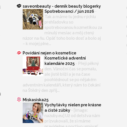
saveonbeauty - denník beauty blogerky
t
-
Spotrebovanci / jún 2026
Tak a máme tu jednu rýchlu
prehľadovku so
spotrebovanou kozmetikou za
minulý mesiac a môj ctený
y
názor na ňu. Opäť toho bolo dosť a bolo aj
– k mojej plne...
Povídání nejen o kosmetice
Kosmetické adventní
-
Přeji pěkný
kalendáře 2025
den. Vánoční čas se pomalu,
ale jistě blíží a je na čase
poohlédnout se po nějakém
adventním kalendáři, který nám to čekání
na Štědrý den zpříj...
k
Miskasiska25
Vychytávky nielen pre krásne
-
[image:
a čisté zúbky
nazuby.eu] Už od detstva nám
prízvukovali, že si máme
pravidelne a poctivo umývať