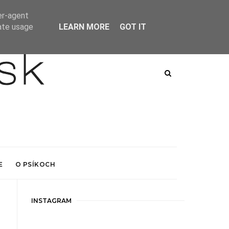
er-agent
rate usage
LEARN MORE
GOT IT
E
O PSÍKOCH
INSTAGRAM
i