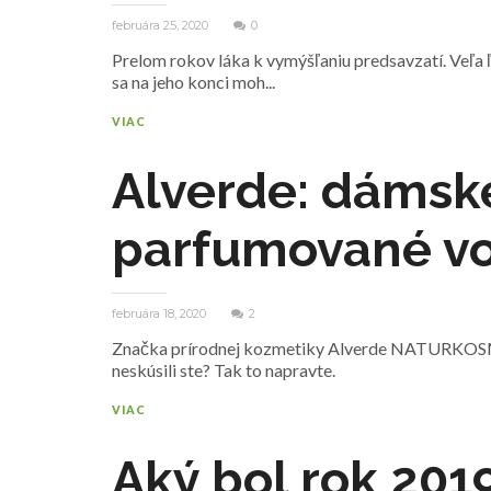
februára 25, 2020
0
Prelom rokov láka k vymýšľaniu predsavzatí. Veľa ľ
sa na jeho konci moh...
VIAC
Alverde: dámsk
parfumované v
februára 18, 2020
2
Značka prírodnej kozmetiky Alverde NATURKOSME
neskúsili ste? Tak to napravte.
VIAC
Aký bol rok 2019