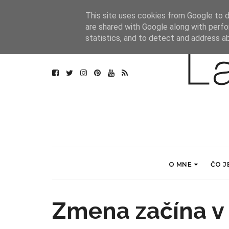
This site uses cookies from Google to de
are shared with Google along with perfo
statistics, and to detect and address a
O MNE
ČO J
Zmena začína v 