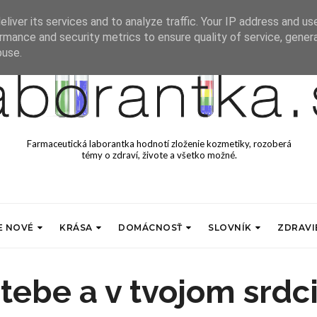
liver its services and to analyze traffic. Your IP address and us
rmance and security metrics to ensure quality of service, gene
buse.
Farmaceutická laborantka hodnotí zloženie kozmetiky, rozoberá
témy o zdraví, živote a všetko možné.
E NOVÉ
KRÁSA
DOMÁCNOSŤ
SLOVNÍK
ZDRAVI
tebe a v tvojom srdc