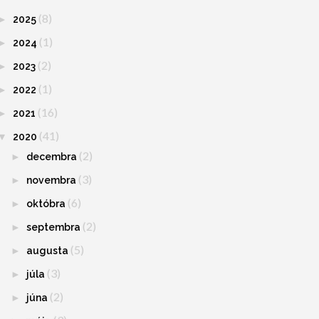
(8)
►
2025
(1)
►
2024
(2)
►
2023
(1)
►
2022
(16)
►
2021
(41)
▼
2020
(2)
►
decembra
(3)
►
novembra
(6)
►
októbra
(2)
►
septembra
(5)
►
augusta
(3)
►
júla
(2)
►
júna