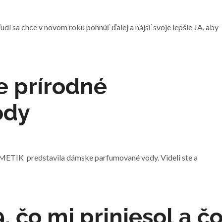
udí sa chce v novom roku pohnúť ďalej a nájsť svoje lepšie JA, aby
e prírodné
ody
TIK predstavila dámske parfumované vody. Videli ste a
, čo mi priniesol a č