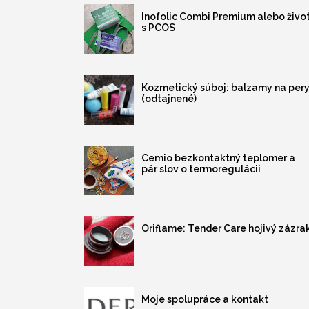
Inofolic Combi Premium alebo živo
s PCOS
Kozmetický súboj: balzamy na per
(odtajnené)
Cemio bezkontaktný teplomer a
pár slov o termoregulácii
Oriflame: Tender Care hojivý zázra
Moje spolupráce a kontakt