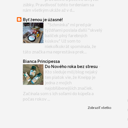
zúbky. Pravdivosť tohto tvrdeniam sa
nám všetkým ukáže až v d...
Byť ženou je úžasné!
-
*Schminka* mi pred pár
týždňami poslala ďalší *skvelý
balíček plný farebných
kúskov.* Už som to
niekoľkokrát spomínala, že
táto značka ma neprestáva prek...
Bianca Principessa
-
Do Nového roka bez stresu
Kto sleduje môj blog nejaký
ten piatok vie, že Kneipp je
jedna z mojich
najobľúbenejších značiek.
Začínala som s ich soľami do kúpeľa a
počas rokov ...
Zobraziť všetko