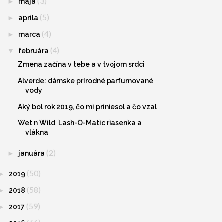
(3)
►
mája
(5)
►
apríla
(4)
►
marca
(4)
▼
februára
Zmena začína v tebe a v tvojom srdci
Alverde: dámske prírodné parfumované
vody
Aký bol rok 2019, čo mi priniesol a čo vzal
Wet n Wild: Lash-O-Matic riasenka a
vlákna
(2)
►
januára
(50)
►
2019
(58)
►
2018
(59)
►
2017