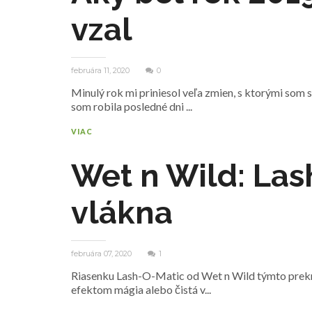
vzal
februára 11, 2020
0
Minulý rok mi priniesol veľa zmien, s ktorými som 
som robila posledné dni ...
VIAC
Wet n Wild: Las
vlákna
februára 07, 2020
1
Riasenku Lash-O-Matic od Wet n Wild týmto prekr
efektom mágia alebo čistá v...