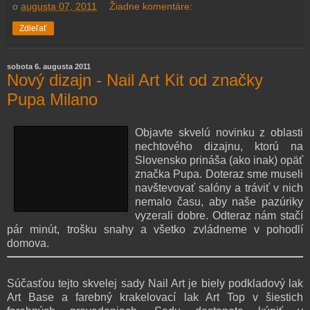
o
augusta 07, 2011
Žiadne komentáre:
Zdieľať
sobota 6. augusta 2011
Nový dizajn - Nail Art Kit od značky
Pupa Milano
Objavte skvelú novinku z oblasti
nechtového dizajnu, ktorú na
Slovensko prináša (ako inak) opäť
značka Pupa. Doteraz sme museli
navštevovať salóny a tráviť v nich
nemalo času, aby naše pazúriky
vyzerali dobre. Odteraz nám stačí
pár minút, trošku snahy a všetko zvládneme v pohodlí
domova.
Súčasťou tejto skvelej sady Nail Art je biely podkladový lak
Art Base a farebný krakelovací lak Art Top v šiestich