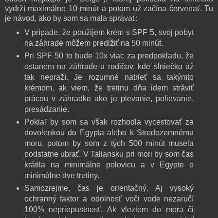
vydrží maximálne 10 minút a potom už začína červenať. Tu
je návod, ako by som sa mala správať:
V prípade, že použijem krém s SPF 5, svoj pobyt
na záhrade môžem predĺžiť na 50 minút.
Pri SPF 50 to bude 10x viac za predpokladu, že
ostanem na záhrade u rodičov, kde slniečko až
tak nepraží. Je rozumné natrieť sa takýmto
krémom, ak viem, že tretinu dňa idem stráviť
prácou v záhradke ako je plevanie, polievanie,
presádzanie.
Pokiaľ by som sa však rozhodla vycestovať za
dovolenkou do Egypta alebo k Stredozemnému
moru, potom by som z tých 500 minút musela
podstatne ubrať. V Taliansku pri mori by som čas
krátila na minimálne polovicu a v Egypte o
minimálne dve tretiny.
Samozrejme, čas je orientačný. Aj vysoký
ochranný faktor a odolnosť voči vode nezaručí
100% nepriepustnosť. Ak vleziem do mora či