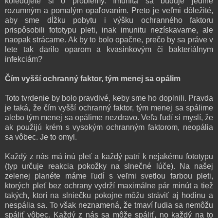
koledujete si o problémy. Imunita sa buduje jedine
rozumným a pomalým opaľovaním. Preto je veľmi dôležité,
aby sme dĺžku pobytu i výšku ochranného faktoru
prispôsobili fototypu pleti, inak imunitu nezískavame, ale
naopak strácame. Ak by to bolo opačne, prečo by sa práve v
lete tak darilo oparom a kvasinkovým či bakteriálnym
infekciám?
Čím vyšší ochranný faktor, tým menej sa opálim
Toto tvrdenie by bolo pravdivé, keby sme ho doplnili. Pravda
je taká, že čím vyšší ochranný faktor, tým menej sa spálime
alebo tým menej sa opálime nezdravo. Veľa ľudí si myslí, že
ak použijú krém s vysokým ochranným faktorom, neopália
sa vôbec. Je to omyl.
Každý z nás má inú pleť a každý patrí k nejakému fototypu
(typ určuje reakcia pokožky na slnečné lúče). Na našej
zelenej planéte máme ľudí s veľmi svetlou farbou pleti,
ktorých pleť bez ochrany vydrží maximálne pár minút a tiež
takých, ktorí na slniečku pokojne môžu stráviť aj hodinu a
nespália sa. To však neznamená, že tmaví ľudia sa nemôžu
spáliť vôbec. Každý z nás sa môže spáliť, no každý na to