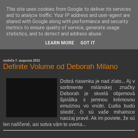
This site uses cookies from Google to deliver its services
and to analyze traffic. Your IP address and user-agent are
shared with Google along with performance and security
metrics to ensure quality of service, generate usage
statistics, and to detect and address abuse.
Farmaceutická laborantka hodnotí zloženie kozmetiky,
LEARN MORE
GOT IT
rozoberá témy o zdraví, živote a všetko možné.
nedeľa 7. augusta 2011
Definite Volume od Deborah Milano
Dobrá riasenka je nad zlato... Aj v
sortimente milánskej značky
Deborah je skvelá objemová
špirálka s jemnou krémovou
emulziou vo vnútri. Ľudia budú
sliediť, či sú vaše mihalnice
naozaj pravé. Ak im poviete, že sú
len nalíčené, asi sotva vám to uveria...