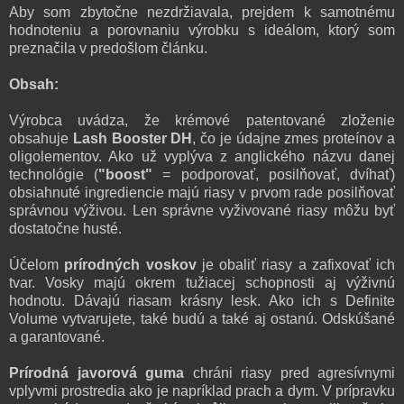
Aby som zbytočne nezdržiavala, prejdem k samotnému
hodnoteniu a porovnaniu výrobku s ideálom, ktorý som
preznačila v predošlom článku.
Obsah:
Výrobca uvádza, že krémové patentované zloženie
obsahuje
Lash Booster DH
, čo je údajne zmes proteínov a
oligolementov. Ako už vyplýva z anglického názvu danej
technológie (
"boost"
= podporovať, posilňovať, dvíhať)
obsiahnuté ingrediencie majú riasy v prvom rade posilňovať
správnou výživou. Len správne vyživované riasy môžu byť
dostatočne husté.
Účelom
prírodných voskov
je obaliť riasy a zafixovať ich
tvar. Vosky majú okrem tužiacej schopnosti aj výživnú
hodnotu. Dávajú riasam krásny lesk. Ako ich s Definite
Volume vytvarujete, také budú a také aj ostanú. Odskúšané
a garantované.
Prírodná
javorová guma
chráni riasy pred agresívnymi
vplyvmi prostredia ako je napríklad prach a dym. V prípravku