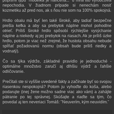
popismi typu "modelka je nalíčená..." u mňa títo výrobcovia
nepochodia. V žiadnom prípade si nenechám nosiť
kozmetiku až pred nos, ak s ňou nie som na 100% spokojná.
Hrdlo obalu má byť len také široké, aby tadiaľ bezpečne
prešla kefka a aby sa prebytok náplne mohol pohodlne
otrieť. Príliš široké hrdlo spôsobí rýchlejšie vysýchanie
náplne a niekedy aj jej prebytok na riasach. Ak je príliš úzke
hrdlo, potom je viac než zrejmé, že hustota obsahu nebude
spĺňať požadovanú normu (obsah bude príliš riedky a
vodnatý).
Čo sa týka výdrže, základné pravidlo je jednoduché -
optimálne množstvo zaručí aj dlhšiu výdrž a ľahšie
odličovanie.
Prečítali ste si vyššie uvedené fakty a začínate byť so svojou
riasenkou nespokojná? Potom ju vyhoďte do koša, alebo
podarujte (inej žene možno sadne viac ako vám) a zahájte
pátranie po tej správnej. Skúšajte a riaďte sa tým, čo
povedal aj ten neveriaci Tomáš: "Neuverím, kým neuvidím."