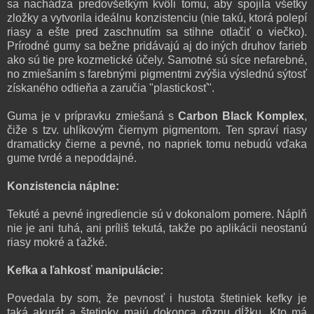
sa nachádza predovšetkým kvôli tomu, aby spojila všetky
zložky a vytvorila ideálnu konzistenciu (nie takú, ktorá polepí
riasy a ešte pred zaschnutím sa stihne otlačiť o viečko).
Prírodné gumy sa bežne pridávajú aj do iných druhov farieb
ako sú tie pre kozmetické účely. Samotné sú síce nefarebné,
no zmiešaním s farebnými pigmentmi zvýšia výslednú sýtosť
získaného odtieňa a zaručia "plastickosť".
Guma je v prípravku zmiešaná s
Carbon Black Komplex
,
čiže s tzv. uhlíkovým čiernym pigmentom. Ten spraví riasy
dramaticky čierne a pevné, no napriek tomu nebudú vďaka
gume tvrdé a nepoddajné.
Konzistencia náplne:
Tekuté a pevné ingrediencie sú v dokonalom pomere. Náplň
nie je ani tuhá, ani príliš tekutá, takže po aplikácii neostanú
riasy mokré a ťažké.
Kefka a ľahkosť manipulácie:
Povedala by som, že pevnosť i hustota štetiniek kefky je
taká akurát a štetinky majú dokonca rôznu dĺžku. Kto má