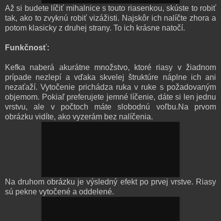
Až si budete líčiť mihalnice s touto riasenkou, skúste to robiť
tak, ako to zvyknú robiť vizážisti. Najskôr ich nalíčte zhora a
potom klasicky z druhej strany. To ich krásne natočí.
Funkčnosť:
Kefka naberá akurátne množstvo, ktoré riasy v žiadnom
prípade nezlepí a vďaka skvelej štruktúre náplne ich ani
nezaťaží. Vytočenie prichádza ruka v ruke s požadovaným
objemom. Pokiaľ preferujete jemné líčenie, dáte si len jednu
vrstvu, ale v počtoch máte slobodnú voľbu.Na prvom
obrázku vidíte, ako vyzerám bez nalíčenia.
Na druhom obrázku je výsledný efekt po prvej vrstve. Riasy
sú pekne vytočené a oddelené.