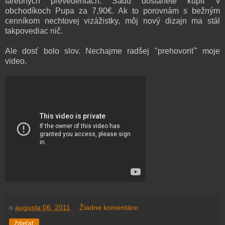
farebných prevedeniach. Sadu dostanete kúpiť v
obchodíkoch Pupa za 7,90€. Ak to porovnám s bežným
cenníkom nechtovej vizážistky, môj nový dizajn ma stál
takpovediac nič.
Ale dosť bolo slov. Nechajme radšej "prehovoriť" moje
video.
o
augusta 06, 2011
Žiadne komentáre:
Zdieľať