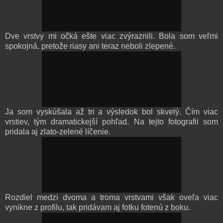
Dve vrstvy mi očká ešte viac zvýraznili. Bola som veľmi
spokojná, pretože riasy ani teraz neboli zlepené.
Ja som vyskúšala až tri a výsledok bol skvelý. Čím viac
vrstiev, tým dramatickejší pohľad. Na tejto fotografii som
pridala aj zlato-zelené líčenie.
Rozdiel medzi dvoma a troma vrstvami však oveľa viac
vynikne z profilu, tak pridávam aj fotku fotenú z boku.