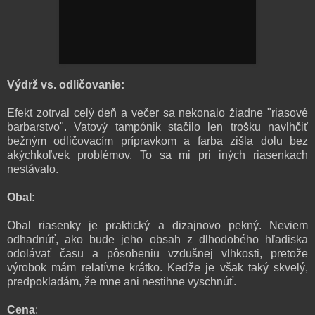
Výdrž vs. odličovanie:
Efekt zotrval celý deň a večer sa nekonalo žiadne "riasové
barbarstvo". Vatový tampónik stačilo len trošku navlhčiť
bežným odličovacím prípravkom a farba zišla dolu bez
akýchkoľvek problémov. To sa mi pri iných riasenkach
nestávalo.
Obal:
Obal riasenky je praktický a dizajnovo pekný. Neviem
odhadnúť, ako bude jeho obsah z dlhodobého hľadiska
odolávať času a pôsobeniu vzdušnej vlhkosti, pretože
výrobok mám relatívne krátko. Keďže je však taký skvelý,
predpokladám, že mne ani nestihne vyschnúť.
Cena
: