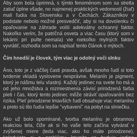
Aby som bola úprimná, s týmto fenoménom som sa stretla
zatiaľ úplne všade, no najmenej praktických vedomostí (žiaľ)
mali ľudia na Slovensku a v Čechách. Zákazníkov v
podstate nebolo možné presvedčiť, aby si na dovolenku či
opaľovanie na záhrade volili adekvátny ochranný faktor.
Nakoľko verím, že patričná osveta a viac času (ktorý som v
lekárni pri pulte nemala) vie niekoľko mylných faktov
vyvrátiť, rozhodla som sa napísať tento článok o mýtoch.
Čím hnedší je človek, tým viac je odolný voči slnku
Áno, toto je z väčšej časti pravda, avšak mnoho ľudí si toto
tvrdenie vkladá vyslovene nesprávne. Melanín je pigment,
ktorý je nášmu telu vlastný. Každý jedinec na svete ho má a
od jeho množstva a rozmiestnenia závisí prirodzená farba
pleti i čas, ktorý tento jedinec môže stráviť opaľovaním bez
rizika. Pleť prirodzene tmavších ľudí obsahuje viac melanínu
a preto sú títo ľudia lepšie "vybavení" na pobyt na slniečku.
Ako už bolo spomínané, tvorba melanínu je obrannou
reakciou tela, čiže ak si ho vaše telo začína vytvárať v
zvýšenej miere (teda viac, ako ho máte prirodzene),