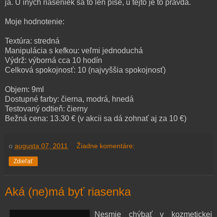
ja. U iných riaseniek sa to len píše, u tejto je to pravda.
Moje hodnotenie:
Textúra: stredná
Manipulácia s kefkou: veľmi jednoduchá
Výdrž: výborná cca 10 hodín
Celková spokojnosť: 10 (najvyššia spokojnosť)
Objem: 9ml
Dostupné farby: čierna, modrá, hnedá
Testovaný odtieň: čierny
Bežná cena: 13.30 € (v akcii sa dá zohnať aj za 10 €)
o
augusta 07, 2011
Žiadne komentáre:
Zdieľať
Aká (ne)má byť riasenka
Nesmie chýbať v kozmetickej