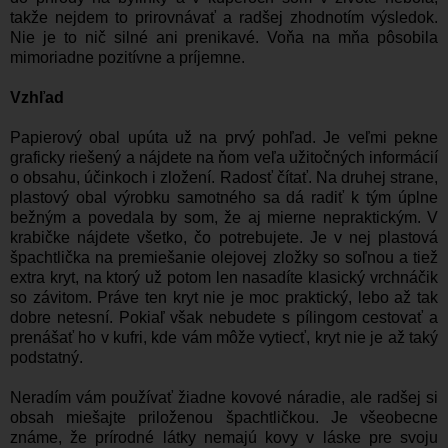
takže nejdem to prirovnávať a radšej zhodnotím výsledok.
Nie je to nič silné ani prenikavé.
Voňa na mňa pôsobila
mimoriadne pozitívne a príjemne.
Vzhľad
Papierový obal upúta už na prvý pohľad. Je veľmi pekne
graficky riešený a nájdete na ňom veľa užitočných informácií
o obsahu, účinkoch i zložení. Radosť čítať. Na druhej strane,
plastový obal výrobku samotného sa dá radiť k tým úplne
bežným a povedala by som, že aj mierne nepraktickým. V
krabičke nájdete všetko, čo potrebujete. Je v nej plastová
špachtlička na premiešanie olejovej zložky so soľnou a tiež
extra kryt, na ktorý už potom len nasadíte klasický vrchnáčik
so závitom. Práve ten kryt nie je moc praktický, lebo až tak
dobre netesní. Pokiaľ však nebudete s pílingom cestovať a
prenášať ho v kufri, kde vám môže vytiecť, kryt nie je až taký
podstatný.
Neradím vám používať žiadne kovové náradie, ale radšej si
obsah miešajte priloženou špachtličkou. Je všeobecne
známe, že prírodné látky nemajú kovy v láske pre svoju