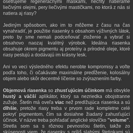
ošetrujeme regeneračnými maskami, nechty natierame
liečivými olejmi, pery liečivými mastičkami, no ktorá z nás si
natiera aj riasy?
Jediným spôsobom, ako im to môžeme z času na čas
vynahradiť, je použitie riasenky s obsahom výživných látok,
preto by sme nemali podceňovať zloženie a vybrať si
obsahovo naozaj kvalitný výrobok. Ideálna riasenka
obsahuje okrem pigmentu aj proteíny a prírodné oleje, ktoré
riasy pestujú a dodávajú im krásny lesk.
Ani vo veci výsledného efektu nerobte kompromisy a voľte
podľa toho, či očakávate maximálne predĺženie, kolosálny
objem alebo skôr decentné líčenie so zvýraznením farby.
Objemová riasenka
so
zhusťujúcim účinkom
má obvykle
hustý a väčší
aplikátor, ktorý sa nezriedka obojstranne
zužuje. Štetín má oveľa
viac
než predlžujúca riasenka a sú
dlhšie
, pretože riasy treba v prvom rade kompletne celé
pokryť pigmentom, čím sa dosiahne žiadaný zahusťujúci
účinok. V názve treba pohľadať anglické slovíčko
"volume"
.
Stretla som sa s rôznou pevnosťou štetín, takže zo
skúsenosti viem, že riasenky s príliš slabými štetinkami sú