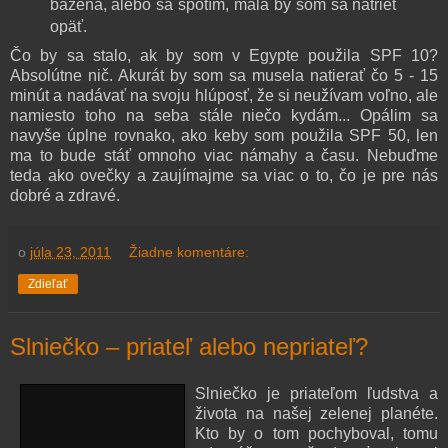
bazéna, alebo sa spotím, mala by som sa natrieť
opäť.
Čo by sa stalo, ak by som v Egypte použila SPF 10?
Absolútne nič. Akurát by som sa musela natierať čo 5 - 15
minút a nadávať na svoju hlúposť, že si neužívam voľno, ale
namiesto toho na seba stále niečo kydám... Opálim sa
navyše úplne rovnako, ako keby som použila SPF 50, len
ma to bude stáť omnoho viac námahy a času. Nebuďme
teda ako ovečky a zaujímajme sa viac o to, čo je pre nás
dobré a zdravé.
o
júla 23, 2011
Žiadne komentáre:
Zdieľať
Slniečko – priateľ alebo nepriateľ?
Slniečko je priateľom ľudstva a
života na našej zelenej planéte.
Kto by o tom pochyboval, tomu