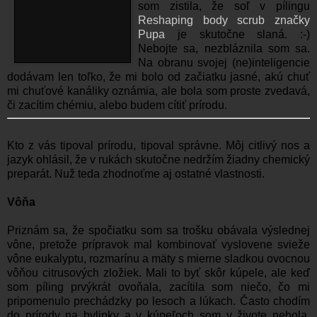
som zistila, že soľ v pílingu
Reshaping body scrub značky
Pupa
je skutočne slaná. :-)
Nebojte sa, nezbláznila som sa.
Na obranu svojej (ne)inteligencie
dodávam len toľko, že mi bolo od začiatku jasné, akú chuť
mi chuťové kanáliky oznámia, ale bola som proste zvedavá,
či zacítim chémiu, alebo budem cítiť prírodu.
Kto z vás tipoval prírodu, tipoval správne. Môj citlivý nos a
jazyk ohlásil, že v rukách skutočne nedržím žiadny chemický
preparát. Nuž teda zhodnoťme aj ostatné vlastnosti.
Vôňa
Priznám sa, že spočiatku som sa trošku obávala výslednej
vône, pretože prípravok mal kombinovať vyslovene svieže
vône eukalyptu, rozmarínu a mäty s mierne sladkou ovocnou
vôňou citrusových zložiek. Mali to byť skôr kúpele, ale keď
som píling prvýkrát ovoňala, zacítila som niečo, čo mi
pripomenulo prechádzky po lesoch a lúkach. Často chodím
do prírody na bylinky a v kúpeľoch som v živote nebola,