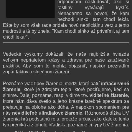
odporúčam naštudovať, ako si
rastliny vytvárajú kyslík.
Nenadarmo sa hovorí, že kam
nechodí slnko, tam chodí lekár.
Ešte by som však rada pridala novú neoficiálnu verziu tento
múdrosti a tá by znela: "Kam chodí slnko až priveľmi, aj tam
chodí lekár".
Vedecké výskumy dokázali, že naša najbližšia hviezda
veľkým nepriateľom krásy a zdravia pre naše zaužívané
praktiky. Aby som to mohla objasniť, najskôr prezradím
zopár faktov o slnečnom žiarení.
Poznáme viac tipov žiarenia, medzi ktoré patrí
infračervené
žiarenie
, ktoré je zdrojom tepla, ktoré pociťujeme, keď sa
slníme. Ďalej poznáme, resp. vidíme tzv.
viditeľné žiarenie
,
ktoré nám dáva svetlo a jeho krásne farebné spektrum sa
prejavuje na oblohe ako dúha. A napokon spomeniem pre
nás
neviditeľné ultrafialové žiarenie
. Rôznorodá dĺžka UV
žiarenia hrá podstatnú rolu, pretože určuje, ako ďaleko tento
typ preniká a z tohoto hľadiska poznáme tri typy UV žiarenia.