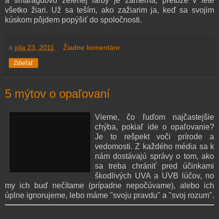
a smaragdovo zelenej farby je zámerná, pretože v lete
všetko žiari. Už sa teším, ako zažiarim ja, keď sa svojim
kúskom pôjdem popýšiť do spoločnosti.
o
júla 23, 2011
Žiadne komentáre:
Zdieľať
5 mýtov o opaľovaní
Vieme, čo ľuďom najčastejšie
chýba, pokiaľ ide o opaľovanie?
Je to rešpekt voči prírode a
vedomosti. Z každého média sa k
nám dostávajú správy o tom, ako
sa treba chrániť pred účinkami
škodlivých UVA a UVB lúčov, no
my ich buď nečítame (prípadne nepočúvame), alebo ich
úplne ignorujeme, lebo máme "svoju pravdu" a "svoj rozum".