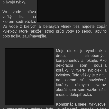
plávajú rybky.
Vo vode pláva
veľký list, na
ktorom sedí vážka.
Vo vode z bielých a belasých vlniek tiež nájdete zopár
kvietkov, ktoré "akože" strhol prúd vody so sebou, aby to
bolo trošku zaujímavejšie.
Moje dielko je vyrobené z
drôtu, strieborných
komponentov a rokajlu. Ako
dekoráciu som použila
korálky v tvere rybičiek a
kvietkov. Telo vážky je z nitu,
na ktorom sú navlečené
korálky rôznych tvarov,
akurát som som vážke ešte
musela dolepiť očká.
Kombinácia bielej, tyrkysovej