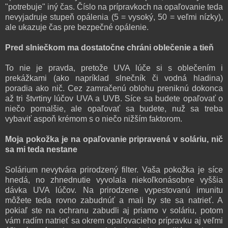
"potrebuje" iný čas. Číslo na prípravkoch na opaľovanie teda
nevyjadruje stupeň opálenia (5 = vysoký, 50 = veľmi nízky),
ale ukazuje čas pre bezpečné opálenie.
Pred slniečkom ma dostatočne chráni oblečenie a tieň
To nie je pravda, pretože UVA lúče si s oblečením i
prekážkami (ako napríklad slnečník či vodná hladina)
poradia ako nič. Cez zamračenú oblohu preniknú dokonca
až tri štvrtiny lúčov UVA a UVB. Síce sa budete opaľovať o
niečo pomalšie, ale opaľovať sa budete, nuž sa treba
vybaviť aspoň krémom s o niečo nižším faktorom.
Moja pokožka je na opaľovanie pripravená v soláriu, nič
sa mi teda nestane
Solárium nevytvára prirodzený filter. Vaša pokožka je síce
hnedá, no zhnednutie vyvolala niekoľkonásobne vyššia
dávka UVA lúčov. Na prirodzene vypestovanú imunitu
môžete teda rovno zabudnúť a mali by ste sa natrieť. A
pokiaľ ste na ochranu zabudli aj priamo v soláriu, potom
vám radím natrieť sa okrem opaľovacieho prípravku aj veľmi