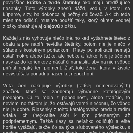
poväčšine
krátke a tvrdé štetinky
ako majú predlžujúce
riasenky. Tieto výrobky znesú dážď, vodu, v ktorej sa
kúpeme, slzy, ba dokonca aj bežný odličovač. Ak ich teda
mienime odlíčiť, musíme použiť taký, ktorý okrem vodnej
zložky obsahuje aj
olejovú
zložku.
Každej z nás vyhovuje niečo iné, no keď vytiahnete štetec z
obalu a pre náplň nevidíte štetinky, potom nie je niečo v
súlade s kostolným poriadkom. Riasy po aplikácii nemajú
ostať mokré alebo ťažké, ale hebké a ľahké. Nie je účelom
riasy až do korienkov zmáčať či namastiť, aby na nich vôbec
priľnul nejaký ten pigment. Žiaľ, toto žena, ktorá v živote
nevyskúšala poriadnu riasenku, nepochopí.
Veľa žien nakupuje výrobky (radšej nemenovaných)
značiek, ktoré sa zaoberajú výhradne katalógovým
predajom. Či to robia z pohodlnosti, alebo tradície, to
neviem, no faktom je, že ostávajú verné niečomu, čo vôbec
nie je dobré. Riasenky z tohto katalógového predaja radím
vďaka ich (ne)kvalite skôr k tým priemerným až
podpriemerným. Ťažké riasy sa neľahko odličujú a ešte
horšie vytáčajú, takže čo sa týka sľubovaného výsledku, s