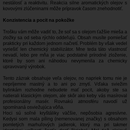
nestálosť a reaktivitu. Reakcia silne aromatických olejov s
kovovými zlúčeninami môže prípravok časom znehodnotiť.
Konzistencia a pocit na pokožke
Trošku vám môže vadiť to, že soľ sa s olejom ťažšie mieša a
zložky sa od seba rýchlo oddeľujú. Obsah musíte pomiešať
prakticky pri každom jednom načretí. Problém by však vedel
vyriešiť len chemický stabilizátor. Mne teda táto vlastnosť
nevadí, lebo pre mňa je viac podstatné prírodné zloženie,
ktoré by som ani náhodou nevymenila za chemicky
upravovaný výrobok.
Tento zázrak obsahuje veľa olejov, no napriek tomu nie je
nepríjemne mastný a to ani po zmytí. Vďaka sviežim
bylinkám rozhodne nebudete mať pocit, akoby ste sa
natierali klasickým olejom, ale skôr ako keby vás masíroval
profesionálny masér. Rovnakú atmosféru navodí už
spomínaná osviežujúca vôňa.
Hoci sú soľné kryštáliky väčšie, nepôsobia agresívne.
Kedysi som mala píling (nemenovanej značky) s obsahom
pomletých marhuľových jadierok, ktorý ma pri takmer