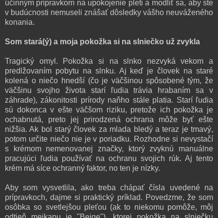
účinným prípravkom na upokojenie pleti a modliť sa, aby ste
v budúcnosti nemuseli znášať dôsledky vášho neuváženého
konania.
Som stará(ý) a moja pokožka si na slniečko už zvykla
Tragický omyl. Pokožka si na slnko nezvyká vekom a
predlžovaním pobytu na slnku. Aj keď je človek na staré
kolená o niečo hnedší (čo je väčšinou spôsobené tým, že
väčšinu svojho života starí ľudia trávia hrabaním sa v
záhrade), zákonitosti prírody naňho stále platia. Starí ľudia
sú dokonca v ešte väčšom riziku, pretože ich pokožka je
ochabnutá, preto jej prirodzená ochrana môže byť ešte
nižšia. Ak bol starý človek za mlada bledý a teraz je tmavý,
potom určite niečo nie je v poriadku. Rozhodne si nevystačí
s krémom nemenovanej značky, ktorý zvyknú manuálne
pracujúci ľudia používať na ochranu svojich rúk. Aj tento
krém má síce ochranný faktor, no ten je nízky.
Aby som vysvetlila, ako treba chápať čísla uvedené na
prípravkoch, dajme si praktický príklad. Povedzme, že som
osôbka so svetlejšou pleťou (ak to niekomu pomôže, môj
odtieň mejkapu je "Beige"), ktorej pokožka na slniečku