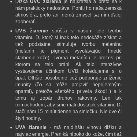
Dĺžka
UVC žiarenia
je najkratšia a preto sa k
nám prakticky nedostáva. Pohltí ho naša zemská
atmosféra, preto ani nemá zmysel sa ním ďalej
zaoberať.
UVB žiarenie
spúšťa v našom tele tvorbu
vitamínu D, ktorý si inak telo nedokáže získať a
tiež podstatne stimuluje tvorbu melanínu
(melanín je pigment vyvolávajúci hnedé
sfarbenie kože). Tvorba melanínu je proces, pri
ktorom sa telo bráni. Ak telo intenzívne
vystavujeme účinkom UVB, koledujeme si o
úpal. Dlhšie pôsobenie tiež podporuje zníženie
imunity (čo sa môže prejaviť nepríjemnými
oparmi), pretože všetkého priveľa škodí ) a k
tomu aj zopár druhov rakoviny. Len tak
mimochodom, aby sme mali dostatok vitamínu D,
stačí nám 15 minút denne na slniečku. Nie dve či
štyri hodiny.
UVA žiarenie
- má najdlhšiu vlnovú dĺžku a
najviac energie. Preniká hlboko do kože, čím tiež