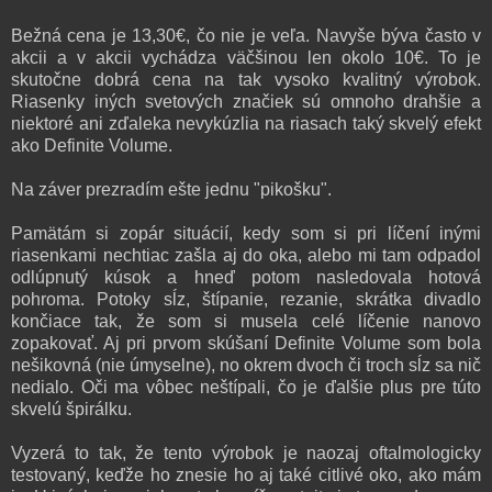
Bežná cena je 13,30€, čo nie je veľa. Navyše býva často v
akcii a v akcii vychádza väčšinou len okolo 10€. To je
skutočne dobrá cena na tak vysoko kvalitný výrobok.
Riasenky iných svetových značiek sú omnoho drahšie a
niektoré ani zďaleka nevykúzlia na riasach taký skvelý efekt
ako Definite Volume.
Na záver prezradím ešte jednu "pikošku".
Pamätám si zopár situácií, kedy som si pri líčení inými
riasenkami nechtiac zašla aj do oka, alebo mi tam odpadol
odlúpnutý kúsok a hneď potom nasledovala hotová
pohroma. Potoky sĺz, štípanie, rezanie, skrátka divadlo
končiace tak, že som si musela celé líčenie nanovo
zopakovať. Aj pri prvom skúšaní Definite Volume som bola
nešikovná (nie úmyselne), no okrem dvoch či troch sĺz sa nič
nedialo. Oči ma vôbec neštípali, čo je ďalšie plus pre túto
skvelú špirálku.
Vyzerá to tak, že tento výrobok je naozaj oftalmologicky
testovaný, keďže ho znesie ho aj také citlivé oko, ako mám