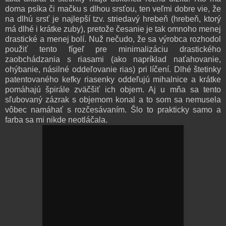
doma psíka či mačku s dlhou srsťou, ten veľmi dobre vie, že
na dlhú srsť je najlepší tzv. striedavý hrebeň (hrebeň, ktorý
má dlhé i krátke zuby), pretože česanie je tak omnoho menej
drastické a menej bolí. Nuž nečudo, že sa výrobca rozhodol
použiť tento fígeľ pre minimalizáciu drastického
zaobchádzania s riasami (ako napríklad naťahovanie,
ohýbanie, násilné oddeľovanie rias) pri líčení. Dlhé štetinky
patentovaného kefky riasenky oddeľujú mihalnice a krátke
pomáhajú špirále zväčšiť ich objem. Aj u mňa sa tento
sľubovaný zázrak s objemom konal a to som sa nemusela
vôbec namáhať s rozčesávaním. Šlo to prakticky samo a
farba sa mi nikde neotláčala.