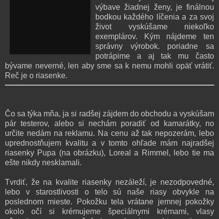
výbave žiadnej ženy, je finálnou
bodkou každého líčenia a za svoj
život vyskúšame niekoľko
exemplárov. Kým nájdeme ten
správny výrobok. poriadne sa
potrápime a aj tak mu často
bývame neverné, len aby sme sa k nemu mohli opäť vrátiť.
Reč je o riasenke.
Čo sa týka mňa, ja si radšej zájdem do obchodu a vyskúšam
pár testerov, alebo si nechám poradiť od kamarátky, no
určite nedám na reklamu. Na cenu až tak nepozerám, lebo
uprednostňujem kvalitu a v tomto ohľade mám najradšej
riasenky Pupa (na obrázku), Loreal a Rimmel, lebo tie ma
ešte nikdy nesklamali.
Tvrdiť, že na kvalite riasenky nezáleží, je nezodpovedné,
lebo v starostlivosti o telo sú naše riasy obvykle na
poslednom mieste. Pokožku tela vrátane jemnej pokožky
okolo očí si krémujeme špeciálnymi krémami, vlasy