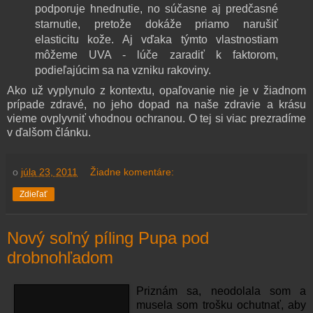
podporuje hnednutie, no súčasne aj predčasné
starnutie, pretože dokáže priamo narušiť
elasticitu kože. Aj vďaka týmto vlastnostiam
môžeme UVA - lúče zaradiť k faktorom,
podieľajúcim sa na vzniku rakoviny.
Ako už vyplynulo z kontextu, opaľovanie nie je v žiadnom
prípade zdravé, no jeho dopad na naše zdravie a krásu
vieme ovplyvniť vhodnou ochranou. O tej si viac prezradíme
v ďalšom článku.
o
júla 23, 2011
Žiadne komentáre:
Zdieľať
Nový soľný píling Pupa pod
drobnohľadom
Priznám sa, neodolala som a
musela som trošku ochutnať, aby