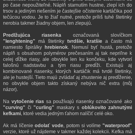
po čase nepoužiteľné. Náplň starnutím hustne, zlepí ich do
trsov a jediným riešením je častejšie očistenie kartáčika pod
tečúcou vodou. Je to žiaľ nutné, pretože príliš tuhé štetinky
nerobia takmer žiadny objem, len zlepujú.
Predlžujúca riasenka
označovaná slovíčkom
"lenghtening"
má štetinky
tvrdšie, kratšie
a často má
namiesto špirálky
hrebienok
. Nemusí byť hustá, pretože
náplň s obsahom polymérov prečesaním aj tak nepriľne k
celej dĺžke riasy, ale obvykle len ku končeku, kde vytvorí
falošnú nadstavbu a tým riasu predĺži. Existujú aj
kombinované riasenky, ktorých kartáčik má tvrdé štetinky,
ale je hustejší. Tieto majú zvládať aj zhustenie aj predĺženie,
no obvykle objem takto získaný nebýva nič extra (môj
názor).
Na
vytočenie rias
sa používajú riasenky označované ako
"curving"
či
"curling"
maskary s
oblúkovito zahnutými
kefkami
, ktoré vedia jedným ťahom nalíčiť celé oko.
Ak má líčenie
odolať vode
, potom si volíme
"waterproof"
verzie, ktoré už nájdeme v takmer každej kolekcii. Kefka má