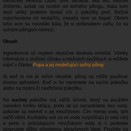
identickej veľkosti častíc dosť škriabal. Mal tiež olejové
zloženie, avšak na rozdiel od soľného pílingu, mala som
dosť veľký problém dostať ich z pokožky preč. Bežné
osprchovanie mi nestačilo, musela som sa kúpať. Okrem
toho som sa neustále bála, že si poškriabem vaňu, čo so
soľným pílingom nehrozí.
Obsah
Ingrediencie už nejdem zbytočne dookola omieľať. Všetky
informácie o zložení, účinku a možných využitiach si môžete
nájsť v článku
Pupa a jej modeľujúci soľný píling
.
Aj keď to nie je veľmi obvyklé, píling sa môže používať
dvoma spôsobmi. Buď si ho nanesiete na suchú pokožku
alebo na mokrú či navlhčenú pokožku.
Na
suchej
pokožke má väčší účinok, ktorý sa použitím
namokro trošku stráca, preto ak sa nezaobídete bez vody,
pokúste sa mierniť s jej množstvom. Čím menej vody, tým
väčší efekt. Kryštáliky soli sa vo vode rozpúšťajú (v oleji nie)
a preto s pribúdajúcim množstvom vody si v podstate
skracujete dĺžku pôsobenia abrazívnych látok. Použitie na