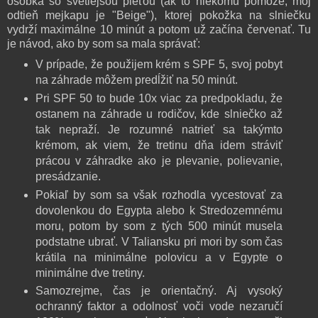
osôbka so svetlejšou pleťou (ak to niekomu pomôže, môj
odtieň mejkapu je "Beige"), ktorej pokožka na slniečku
vydrží maximálne 10 minút a potom už začína červenať. Tu
je návod, ako by som sa mala správať:
V prípade, že použijem krém s SPF 5, svoj pobyt
na záhrade môžem predĺžiť na 50 minút.
Pri SPF 50 to bude 10x viac za predpokladu, že
ostanem na záhrade u rodičov, kde slniečko až
tak nepraží. Je rozumné natrieť sa takýmto
krémom, ak viem, že tretinu dňa idem stráviť
prácou v záhradke ako je plevanie, polievanie,
presádzanie.
Pokiaľ by som sa však rozhodla vycestovať za
dovolenkou do Egypta alebo k Stredozemnému
moru, potom by som z tých 500 minút musela
podstatne ubrať. V Taliansku pri mori by som čas
krátila na minimálne polovicu a v Egypte o
minimálne dve tretiny.
Samozrejme, čas je orientačný. Aj vysoký
ochranný faktor a odolnosť voči vode nezaručí