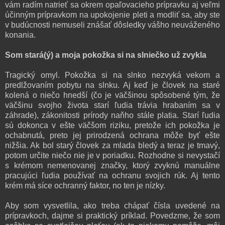
vám radím natrieť sa okrem opaľovacieho prípravku aj veľmi
účinným prípravkom na upokojenie pleti a modliť sa, aby ste
v budúcnosti nemuseli znášať dôsledky vášho neuváženého
konania.
Som stará(ý) a moja pokožka si na slniečko už zvykla
Tragický omyl. Pokožka si na slnko nezvyká vekom a
predlžovaním pobytu na slnku. Aj keď je človek na staré
kolená o niečo hnedší (čo je väčšinou spôsobené tým, že
väčšinu svojho života starí ľudia trávia hrabaním sa v
záhrade), zákonitosti prírody naňho stále platia. Starí ľudia
sú dokonca v ešte väčšom riziku, pretože ich pokožka je
ochabnutá, preto jej prirodzená ochrana môže byť ešte
nižšia. Ak bol starý človek za mlada bledý a teraz je tmavý,
potom určite niečo nie je v poriadku. Rozhodne si nevystačí
s krémom nemenovanej značky, ktorý zvyknú manuálne
pracujúci ľudia používať na ochranu svojich rúk. Aj tento
krém má síce ochranný faktor, no ten je nízky.
Aby som vysvetlila, ako treba chápať čísla uvedené na
prípravkoch, dajme si praktický príklad. Povedzme, že som