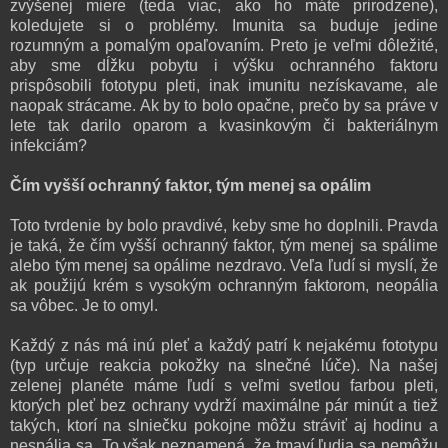
zvýšenej miere (teda viac, ako ho máte prirodzene),
koledujete si o problémy. Imunita sa buduje jedine
rozumným a pomalým opaľovaním. Preto je veľmi dôležité,
aby sme dĺžku pobytu i výšku ochranného faktoru
prispôsobili fototypu pleti, inak imunitu nezískavame, ale
naopak strácame. Ak by to bolo opačne, prečo by sa práve v
lete tak darilo oparom a kvasinkovým či bakteriálnym
infekciám?
Čím vyšší ochranný faktor, tým menej sa opálim
Toto tvrdenie by bolo pravdivé, keby sme ho doplnili. Pravda
je taká, že čím vyšší ochranný faktor, tým menej sa spálime
alebo tým menej sa opálime nezdravo. Veľa ľudí si myslí, že
ak použijú krém s vysokým ochranným faktorom, neopália
sa vôbec. Je to omyl.
Každý z nás má inú pleť a každý patrí k nejakému fototypu
(typ určuje reakcia pokožky na slnečné lúče). Na našej
zelenej planéte máme ľudí s veľmi svetlou farbou pleti,
ktorých pleť bez ochrany vydrží maximálne pár minút a tiež
takých, ktorí na slniečku pokojne môžu stráviť aj hodinu a
nespália sa. To však neznamená, že tmaví ľudia sa nemôžu