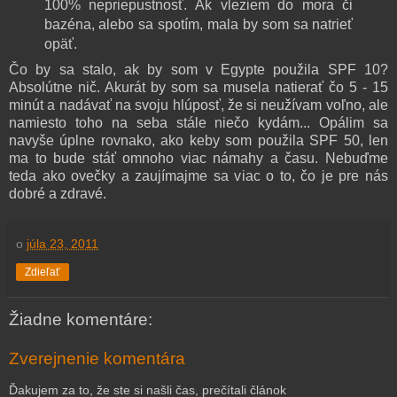
100% nepriepustnosť. Ak vleziem do mora či
bazéna, alebo sa spotím, mala by som sa natrieť
opäť.
Čo by sa stalo, ak by som v Egypte použila SPF 10?
Absolútne nič. Akurát by som sa musela natierať čo 5 - 15
minút a nadávať na svoju hlúposť, že si neužívam voľno, ale
namiesto toho na seba stále niečo kydám... Opálim sa
navyše úplne rovnako, ako keby som použila SPF 50, len
ma to bude stáť omnoho viac námahy a času. Nebuďme
teda ako ovečky a zaujímajme sa viac o to, čo je pre nás
dobré a zdravé.
o
júla 23, 2011
Zdieľať
Žiadne komentáre:
Zverejnenie komentára
Ďakujem za to, že ste si našli čas, prečítali článok