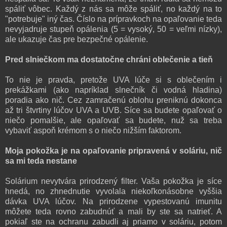
spáliť vôbec. Každý z nás sa môže spáliť, no každý na to
"potrebuje" iný čas. Číslo na prípravkoch na opaľovanie teda
nevyjadruje stupeň opálenia (5 = vysoký, 50 = veľmi nízky),
ale ukazuje čas pre bezpečné opálenie.
Pred slniečkom ma dostatočne chráni oblečenie a tieň
To nie je pravda, pretože UVA lúče si s oblečením i
prekážkami (ako napríklad slnečník či vodná hladina)
poradia ako nič. Cez zamračenú oblohu preniknú dokonca
až tri štvrtiny lúčov UVA a UVB. Síce sa budete opaľovať o
niečo pomalšie, ale opaľovať sa budete, nuž sa treba
vybaviť aspoň krémom s o niečo nižším faktorom.
Moja pokožka je na opaľovanie pripravená v soláriu, nič
sa mi teda nestane
Solárium nevytvára prirodzený filter. Vaša pokožka je síce
hnedá, no zhnednutie vyvolala niekoľkonásobne vyššia
dávka UVA lúčov. Na prirodzene vypestovanú imunitu
môžete teda rovno zabudnúť a mali by ste sa natrieť. A
pokiaľ ste na ochranu zabudli aj priamo v soláriu, potom