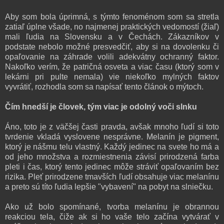
Aby som bola úprimná, s týmto fenoménom som sa stretla
zatiaľ úplne všade, no najmenej praktických vedomostí (žiaľ)
mali ľudia na Slovensku a v Čechách. Zákazníkov v
podstate nebolo možné presvedčiť, aby si na dovolenku či
opaľovanie na záhrade volili adekvátny ochranný faktor.
Nakoľko verím, že patričná osveta a viac času (ktorý som v
lekárni pri pulte nemala) vie niekoľko mylných faktov
vyvrátiť, rozhodla som sa napísať tento článok o mýtoch.
Čím hnedší je človek, tým viac je odolný voči slnku
Áno, toto je z väčšej časti pravda, avšak mnoho ľudí si toto
tvrdenie vkladá vyslovene nesprávne. Melanín je pigment,
ktorý je nášmu telu vlastný. Každý jedinec na svete ho má a
od jeho množstva a rozmiestnenia závisí prirodzená farba
pleti i čas, ktorý tento jedinec môže stráviť opaľovaním bez
rizika. Pleť prirodzene tmavších ľudí obsahuje viac melanínu
a preto sú títo ľudia lepšie "vybavení" na pobyt na slniečku.
Ako už bolo spomínané, tvorba melanínu je obrannou
reakciou tela, čiže ak si ho vaše telo začína vytvárať v