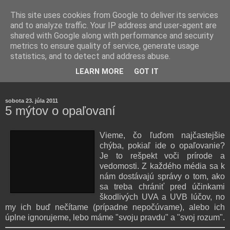
This site uses cookies from Google to deliver its services
and to analyze traffic. Your IP address and user-agent are
shared with Google along with performance and security
metrics to ensure quality of service, generate usage
statistics, and to detect and address abuse.
Farmaceutická laborantka hodnotí zloženie kozmetiky,
LEARN MORE
GOT IT
rozoberá témy o zdraví, živote a všetko možné.
sobota 23. júla 2011
5 mýtov o opaľovaní
Vieme, čo ľuďom najčastejšie
chýba, pokiaľ ide o opaľovanie?
Je to rešpekt voči prírode a
vedomosti. Z každého média sa k
nám dostávajú správy o tom, ako
sa treba chrániť pred účinkami
škodlivých UVA a UVB lúčov, no
my ich buď nečítame (prípadne nepočúvame), alebo ich
úplne ignorujeme, lebo máme "svoju pravdu" a "svoj rozum".