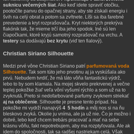
suknicu večerných šiat
. Ako keď idete spraviť otočku,
pootočíte panvu do opačnej strany, aby ste získali energiu i
švih na celý obrat a potom sa zvŕtnete. Líši sa iba farebné
prevedenie a kryt rozprašovača. Kryt niektorých prekrýva
flakónik tak, že mierne trčí iba jeho spodok. Iné sú len
čiapočkami, ktoré kryjú samotný rozprašovač na vrchu. A
testery
sa dodávajú
bez krytu
(viď ten fialový).
Christian Siriano Silhouette
Medzi prvé vône Christian Siriano patrí
parfumovaná voda
Silhouette
. Tak som túto jeho prvotinu aj ja vyskúšala ako
prvú. Nebudem tvrdiť, že má táto vôňa fantastickú výdrž,
lebo to by som klamala. Na mojej skvelo prekrvenej a večne
teplej pokožke žiaľ veľa vôní vyšumí rýchlo a som už na to
zvyknutá. Preto si nedofarbované parfumy zvyknem striekať
aj na oblečenie
. Silhouette je presne tento prípad. Na
pokožke mi vydrží nanajvýš
4 5 hodín
a môj nos si na ňu
bleskovo zvyká. Okolie ju vníma, ale ja už nie. Čo je možno i
dobré, lebo keď chcem trebárs pracovať a mať na sebe
krásnu vôňu, fakt nepotrebujem, aby ma rozptyľovala. Ale ak
idem do spoločnosti, tak sa radšej nastriekam celá. Však