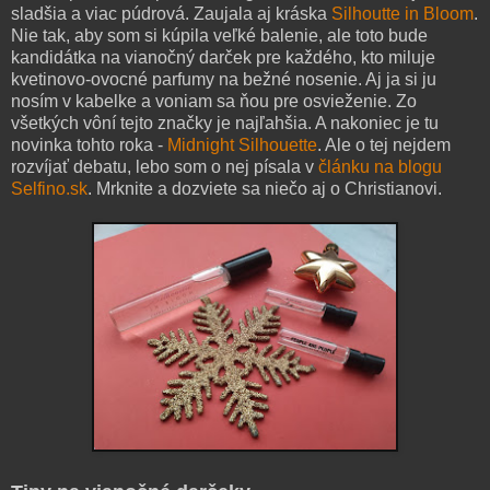
sladšia a viac púdrová. Zaujala aj kráska
Silhoutte in Bloom
.
Nie tak, aby som si kúpila veľké balenie, ale toto bude
kandidátka na vianočný darček pre každého, kto miluje
kvetinovo-ovocné parfumy na bežné nosenie. Aj ja si ju
nosím v kabelke a voniam sa ňou pre osvieženie. Zo
všetkých vôní tejto značky je najľahšia. A nakoniec je tu
novinka tohto roka -
Midnight Silhouette
. Ale o tej nejdem
rozvíjať debatu, lebo som o nej písala v
článku na blogu
Selfino.sk
. Mrknite a dozviete sa niečo aj o Christianovi.