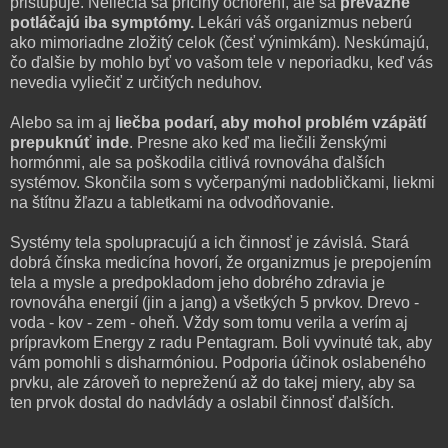
pristupuje. Neliečia sa príčiny ochorení, ale sa
prevažne
potláčajú iba symptómy.
Lekári váš organizmus neberú
ako mimoriadne zložitý celok (česť výnimkám). Neskúmajú,
čo ďalšie by mohlo byť vo vašom tele v neporiadku, keď vás
nevedia vyliečiť z určitých neduhov.
Alebo sa im aj
liečba podarí, aby mohol problém vzápätí
prepuknúť inde
. Presne ako keď ma liečili ženskými
hormónmi, ale sa poškodila citlivá rovnováha ďalších
systémov. Skončila som s vyčerpanými nadobličkami, liekmi
na štítnu žľazu a tabletkami na odvodňovanie.
Systémy tela spolupracujú a ich činnosť je závislá. Stará
dobrá čínska medicína hovorí, že organizmus je prepojením
tela a mysle a predpokladom jeho dobrého zdravia je
rovnováha energií (jin a jang) a všetkých 5 prvkov. Drevo -
voda - kov - zem - oheň. Vždy som tomu verila a verím aj
prípravkom Energy z radu Pentagram. Boli vyvinuté tak, aby
vám pomohli s disharmóniou. Podporia účinok oslabeného
prvku, ale zároveň to nepreženú až do takej miery, aby sa
ten prvok dostal do nadvlády a oslabil činnosť ďalších.