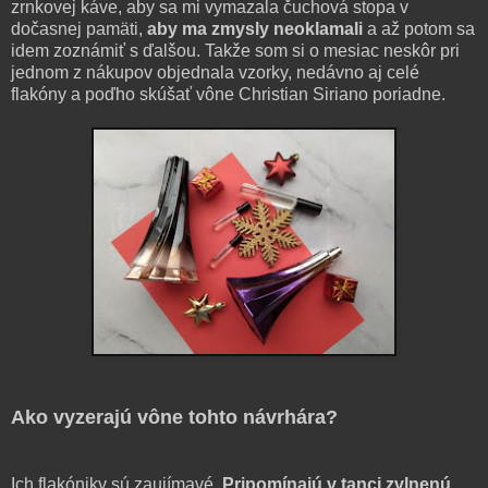
zrnkovej káve, aby sa mi vymazala čuchová stopa v
dočasnej pamäti,
aby ma zmysly neoklamali
a až potom sa
idem zoznámiť s ďalšou. Takže som si o mesiac neskôr pri
jednom z nákupov objednala vzorky, nedávno aj celé
flakóny a poďho skúšať vône Christian Siriano poriadne.
Ako vyzerajú vône tohto návrhára?
Ich flakóniky sú zaujímavé.
Pripomínajú v tanci zvlnenú