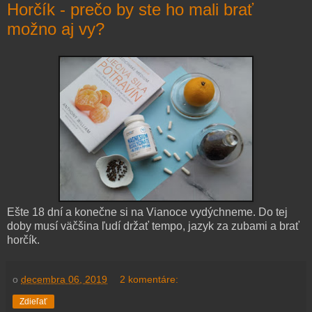
Horčík - prečo by ste ho mali brať
možno aj vy?
Ešte 18 dní a konečne si na Vianoce vydýchneme. Do tej
doby musí väčšina ľudí držať tempo, jazyk za zubami a brať
horčík.
o
decembra 06, 2019
2 komentáre:
Zdieľať