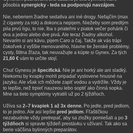
pôsobia
synergicky - teda sa podporujú navzájom
.
Nie, neberiem žiadne sedatíva ani iné drogy. Nefajčím (max
2 cigarety za rok) a dokonca nepijem. Niežeby som predtým
pila prvú ligu, to nie. Iba s priateľmi v piatok večer pohárik či
dva a jedno alebo dve pivá. Ale teraz žiadny alkohol.
Nevarím si ani kávu, pijem Caro a čaj. Takže ak vás trápi
čokoľvek z vyššie menovaného, hlavne tie ženské problémy,
cysty, štítna žľaza, tak neuvažujte a kúpte si Gynex. Za tých
21,60 €
vám to určite stojí.
Chuť Gynexu je
špecifická
. Nie je ani horký ale ani sladký.
Niekomu by kvapky mohli pripadať vyslovene hnusné na
jazyku. Ale však ich môžete zapiť vodou a vydržíte. Vždy je
to lepšie, než trpieť nauzeou lebo soptiť ako činná sopka.
Mne sa tieto symptómy vytratili už po 2 týždňoch.
Užíva sa
2–7 kvapiek 1 až 3x denne.
Po jedle, pred jedlom,
to je jedno. Ale asi lepšie
pred jedlom
. Fľaštičkou
nezabudnite vždy pretrepať, aby sa zložky pomiešali a po
3
týždňoch
si spravte týždeň prestávku v užívaní. Tak ako sa
berie väčšina bylinných preparátov.