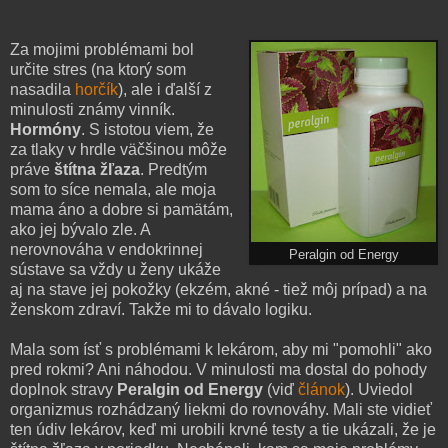
Za mojimi problémami bol
určite stres (na ktorý som
nasadila
horčík
), ale i ďalší z
minulosti známy vinník.
Hormóny
. S istotou viem, že
za tlaky v hrdle väčšinou môže
práve
štítna žľaza
. Predtým
som to síce nemala, ale moja
mama áno a dobre si pamätám,
ako jej bývalo zle. A
nerovnováha v endokrinnej
Peralgin od Energy
sústave sa vždy u ženy ukáže
aj na stave jej pokožky (ekzém, akné - tiež môj prípad) a na
ženskom zdraví. Takže mi to dávalo logiku.
Mala som ísť s problémami k lekárom, aby mi "pomohli" ako
pred rokmi? Ani náhodou. V minulosti ma dostal do pohody
doplnok stravy
Peralgin od Energy
(viď
článok
). Uviedol
organizmus rozhádzaný liekmi do rovnováhy. Mali ste vidieť
ten údiv lekárov, keď mi urobili krvné testy a tie ukázali, že je