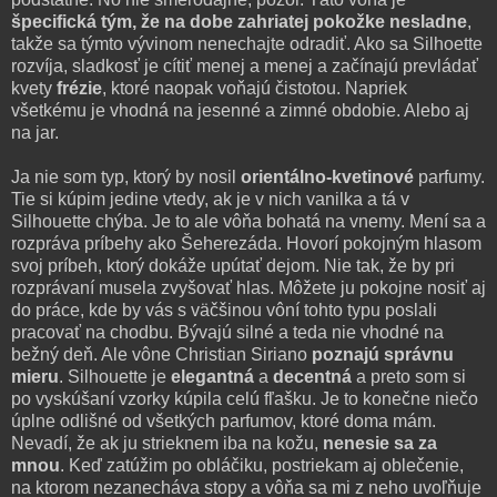
špecifická tým, že na dobe zahriatej pokožke nesladne
,
takže sa týmto vývinom nenechajte odradiť. Ako sa Silhoette
rozvíja, sladkosť je cítiť menej a menej a začínajú prevládať
kvety
frézie
, ktoré naopak voňajú čistotou. Napriek
všetkému je vhodná na jesenné a zimné obdobie. Alebo aj
na jar.
Ja nie som typ, ktorý by nosil
orientálno-kvetinové
parfumy.
Tie si kúpim jedine vtedy, ak je v nich vanilka a tá v
Silhouette chýba. Je to ale vôňa bohatá na vnemy. Mení sa a
rozpráva príbehy ako Šeherezáda. Hovorí pokojným hlasom
svoj príbeh, ktorý dokáže upútať dejom. Nie tak, že by pri
rozprávaní musela zvyšovať hlas. Môžete ju pokojne nosiť aj
do práce, kde by vás s väčšinou vôní tohto typu poslali
pracovať na chodbu. Bývajú silné a teda nie vhodné na
bežný deň. Ale vône Christian Siriano
poznajú správnu
mieru
. Silhouette je
elegantná
a
decentná
a preto som si
po vyskúšaní vzorky kúpila celú fľašku. Je to konečne niečo
úplne odlišné od všetkých parfumov, ktoré doma mám.
Nevadí, že ak ju strieknem iba na kožu,
nenesie sa za
mnou
. Keď zatúžim po obláčiku, postriekam aj oblečenie,
na ktorom nezanecháva stopy a vôňa sa mi z neho uvoľňuje