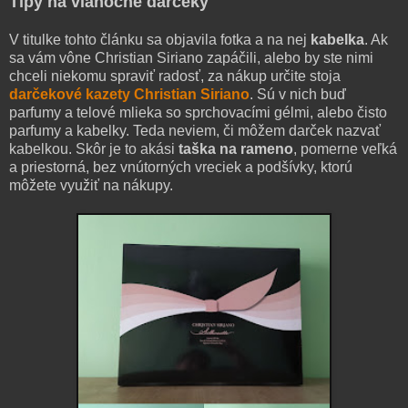
Tipy na vianočné darčeky
V titulke tohto článku sa objavila fotka a na nej
kabelka
. Ak
sa vám vône Christian Siriano zapáčili, alebo by ste nimi
chceli niekomu spraviť radosť, za nákup určite stoja
darčekové kazety Christian Siriano
. Sú v nich buď
parfumy a telové mlieka so sprchovacími gélmi, alebo čisto
parfumy a kabelky. Teda neviem, či môžem darček nazvať
kabelkou. Skôr je to akási
taška na rameno
, pomerne veľká
a priestorná, bez vnútorných vreciek a podšívky, ktorú
môžete využiť na nákupy.