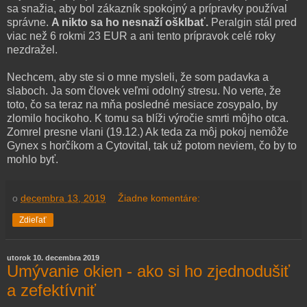
sa snažia, aby bol zákazník spokojný a prípravky používal
správne.
A nikto sa ho nesnaží ošklbať.
Peralgin stál pred
viac než 6 rokmi 23 EUR a ani tento prípravok celé roky
nezdražel.
Nechcem, aby ste si o mne mysleli, že som padavka a
slaboch. Ja som človek veľmi odolný stresu. No verte, že
toto, čo sa teraz na mňa posledné mesiace zosypalo, by
zlomilo hocikoho. K tomu sa blíži výročie smrti môjho otca.
Zomrel presne vlani (19.12.) Ak teda za môj pokoj nemôže
Gynex s horčíkom a Cytovital, tak už potom neviem, čo by to
mohlo byť.
o
decembra 13, 2019
Žiadne komentáre:
Zdieľať
utorok 10. decembra 2019
Umývanie okien - ako si ho zjednodušiť
a zefektívniť