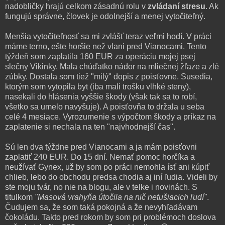
nadobličky hrajú celkom zásadnú rolu v
zvládaní stresu
. Ak
fungujú správne, človek je odolnejší a menej vytočiteľný.
Menšia vytočiteľnosť sa mi zvlášť teraz veľmi hodí. V práci
máme terno, ešte horšie než vlani pred Vianocami. Tento
týždeň som zaplatila 160 EUR za operáciu mojej psej
slečny Vikinky. Mala chúďatko nádor na mliečnej žľaze a zlé
zúbky. Dostala som tiež "milý" dopis z poisťovne. Susedia,
ktorým som vytopila byt (iba mali trošku vlhké steny),
nasekali do hlásenia vyššie škody (však tak sa to robí,
všetko sa umelo navyšuje). A poisťovňa to držala u seba
celé 4 mesiace.
Vyrozumenie s výpočtom škody a príkaz na
zaplatenie si nechala na ten "najvhodnejší čas".
Sú len dva týždne pred Vianocami a ja mám poisťovni
zaplatiť 240 EUR. Do 15 dní. Nemať pomoc horčíka a
neužívať Gynex, už by som po práci nemohla ísť ani kúpiť
chlieb, lebo do obchodu predsa chodia aj iní ľudia. Videli by
ste moju tvár, no nie na blogu, ale v telke i novinách. S
titulkom
"Masová vrahyňa útočila na nič netušiacich ľudí"
.
Čudujem sa, že som taká pokojná a že nevyhľadávam
čokoládu. Takto pred rokom by som pri problémoch doslova