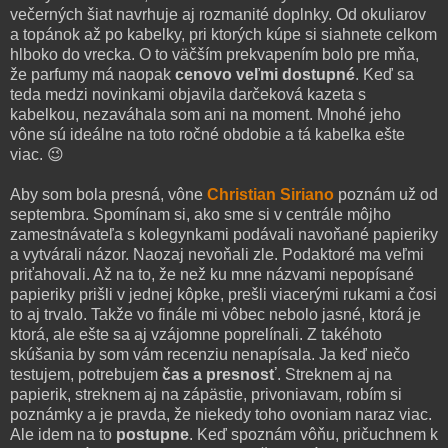
večerných šiat navrhuje aj rozmanité doplnky. Od okuliarov
a topánok až po kabelky, pri ktorých kúpe si siahnete celkom
hlboko do vrecka. O to väčším prekvapením bolo pre mňa,
že parfumy má naopak
cenovo veľmi dostupné
. Keď sa
teda medzi novinkami objavila darčeková kazeta s
kabelkou, nezaváhala som ani na moment. Mnohé jeho
vône sú ideálne na toto ročné obdobie a tá kabelka ešte
viac. 😉
Aby som bola presná, vône
Christian Siriano
poznám už od
septembra. Spomínam si, ako sme si v centrále môjho
zamestnávateľa s kolegynkami podávali navoňané papieriky
a vytvárali názor. Naozaj nevoňali zle. Podaktoré ma veľmi
priťahovali. Až na to, že než ku mne názvami nepopísané
papieriky prišli v jednej kôpke, prešli viacerými rukami a čosi
to aj trvalo. Takže vo finále mi vôbec nebolo jasné, ktorá je
ktorá, ale ešte sa aj vzájomne poprelínali. Z takéhoto
skúšania by som vám recenziu nenapísala. Ja keď niečo
testujem, potrebujem
čas a presnosť
. Streknem aj na
papierik, streknem aj na zápästie, privoniavam, robím si
poznámky a je pravda, že niekedy toho ovoniam naraz viac.
Ale idem na to
postupne
. Keď spoznám vôňu, pričuchnem k