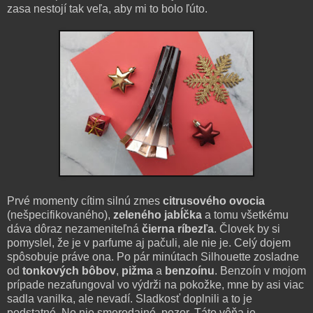
zasa nestojí tak veľa, aby mi to bolo ľúto.
Prvé momenty cítim silnú zmes
citrusového ovocia
(nešpecifikovaného),
zeleného jabĺčka
a tomu všetkému
dáva dôraz nezameniteľná
čierna ríbezľa
. Človek by si
pomyslel, že je v parfume aj pačuli, ale nie je. Celý dojem
spôsobuje práve ona. Po pár minútach Silhouette zosladne
od
tonkových bôbov
,
pižma
a
benzoínu
. Benzoín v mojom
prípade nezafungoval vo výdrži na pokožke, mne by asi viac
sadla vanilka, ale nevadí. Sladkosť doplnili a to je
podstatné. No nie smerodajné, pozor. Táto vôňa je