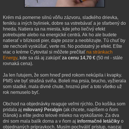
Krém má pomerne silnú vôňu zázvoru, sladkého drievka,
feniklu a iných byliniek, dobre sa vstrebávať a je sfarbený do
hneda. Natiera sa na miesta, kde jeho liečivý efekt
potrebujete alebo na energické centrá. Ak ho ale budete
natierať v blízkosti pier, dajte pozor a neoblizujte. Tú chuť by
ste nechceli vyskúšať, verte mi. No podstatný je efekt. Ešte
viac o kréme Cytovital si môžete prečítať
na stránkach
Energy
, kde sa dá aj zakúpiť
za cenu 14,70 €
(50 ml - stále
rovnaká cena).
Ja len ľutujem, že som hneď pred rokom nekúpila i kvapky.
PMS vie byť strašná sviňa. Boleli ma prsia, brucho, vyžierala
som sladké, mala divné chute, hroznú pleť a toto všetko už
rok nemuselo byť.
Obchod na objednávky reaguje veľmi rýchlo. Do košíka som
pridala aj
milovaný Peralgin
(ak chcete, napíšem o ňom
článok) a ešte jedno telové mlieko na vyskúšanie. Za dva
dni som mala balík doma a v ňom aj
informačné letáčiky
o
objednaných prípravkoch. Musím pochváliť prístup, naozaj