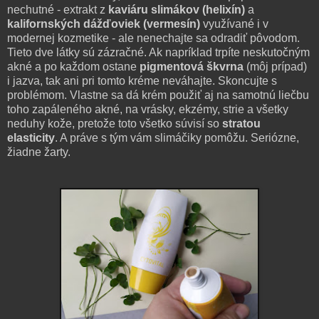
nechutné - extrakt z
kaviáru slimákov (helixín)
a
kalifornských dážďoviek (vermesín)
využívané i v
modernej kozmetike - ale nenechajte sa odradiť pôvodom.
Tieto dve látky sú zázračné. Ak napríklad trpíte neskutočným
akné a po každom ostane
pigmentová škvrna
(môj prípad)
i jazva, tak ani pri tomto kréme neváhajte. Skoncujte s
problémom. Vlastne sa dá krém použiť aj na samotnú liečbu
toho zapáleného akné, na vrásky, ekzémy, strie a všetky
neduhy kože, pretože toto všetko súvisí so
stratou
elasticity
. A práve s tým vám slimáčiky pomôžu. Seriózne,
žiadne žarty.