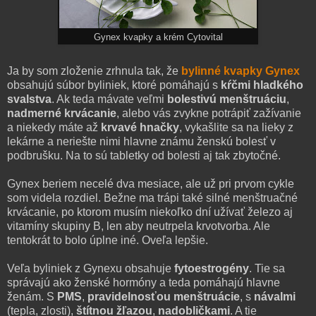
Gynex kvapky a krém Cytovital
Ja by som zloženie zrhnula tak, že
bylinné kvapky Gynex
obsahujú súbor byliniek, ktoré pomáhajú s
kŕčmi hladkého
svalstva
. Ak teda mávate veľmi
bolestivú menštruáciu
,
nadmerné krvácanie
, alebo vás zvykne potrápiť zažívanie
a niekedy máte až
krvavé hnačky
, vykašlite sa na lieky z
lekárne a neriešte nimi hlavne známu ženskú bolesť v
podbrušku. Na to sú tabletky od bolesti aj tak zbytočné.
Gynex beriem necelé dva mesiace, ale už pri prvom cykle
som videla rozdiel. Bežne ma trápi také silné menštruačné
krvácanie, po ktorom musím niekoľko dní užívať železo aj
vitamíny skupiny B, len aby neutrpela krvotvorba. Ale
tentokrát to bolo úplne iné. Oveľa lepšie.
Veľa byliniek z Gynexu obsahuje
fytoestrogény
. Tie sa
správajú ako ženské hormóny a teda pomáhajú hlavne
ženám. S
PMS
,
pravidelnosťou menštruácie
, s
návalmi
(tepla, zlosti),
štítnou žľazou
,
nadobličkami
. A tie