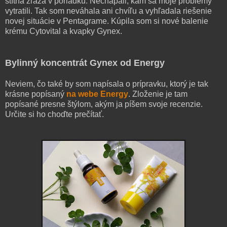
štítna žľaza v poriadku. Nechápali, kam sa moje problémy
vytratili. Tak som neváhala ani chvíľu a vyhľadala riešenie
novej situácie v Pentagrame. Kúpila som si nové balenie
krému Cytovital a kvapky Gynex.
Bylinný koncentrát Gynex od Energy
Neviem, čo také by som napísala o prípravku, ktorý je tak
krásne popísaný
na webe Energy
. Zloženie je tam
popísané presne štýlom, akým ja píšem svoje recenzie.
Určite si ho choďte prečítať.