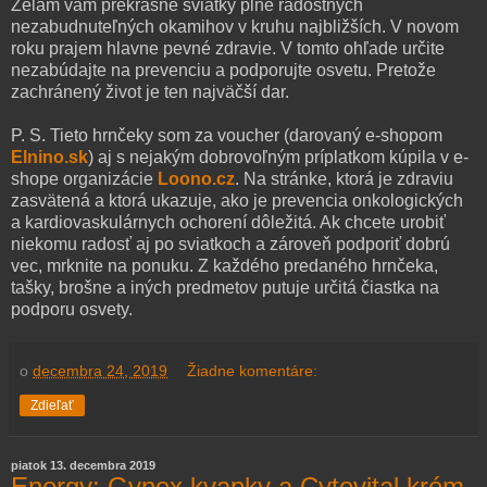
Želám vám prekrásne sviatky plné radostných
nezabudnuteľných okamihov v kruhu najbližších. V novom
roku prajem hlavne pevné zdravie. V tomto ohľade určite
nezabúdajte na prevenciu a podporujte osvetu. Pretože
zachránený život je ten najväčší dar.
P. S. Tieto hrnčeky som za voucher (darovaný e-shopom
Elnino.sk
) aj s nejakým dobrovoľným príplatkom kúpila v e-
shope organizácie
Loono.cz
. Na stránke, ktorá je zdraviu
zasvätená a ktorá ukazuje, ako je prevencia onkologických
a kardiovaskulárnych ochorení dôležitá. Ak chcete urobiť
niekomu radosť aj po sviatkoch a zároveň podporiť dobrú
vec, mrknite na ponuku. Z každého predaného hrnčeka,
tašky, brošne a iných predmetov putuje určitá čiastka na
podporu osvety.
o
decembra 24, 2019
Žiadne komentáre:
Zdieľať
piatok 13. decembra 2019
Energy: Gynex kvapky a Cytovital krém