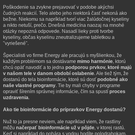
Poškodenie sa zvykne prejavovať v podobe akýchsi
čudných reakcií. Telo alebo jeho niektorá časť nekoná ako
bežne. Niekomu sa napríklad tvorí viac žalúdočnej kyseliny
a nikto netuší, prečo. Dnešná medicína naozaj na mnohé
otázky nepozná odpovede. Nasadí lieky proti tvorbe
kyseliny, občas kyselinu zneutralizujeme tabletkou a
"vyriešené".
Špecialisti vo firme Energy ale pracujú s myšlienkou, že
každým problémom sa dostávame
mimo harmónie
, ktorú
chcú opäť navodiť a to jedna
podporou prvkov, ktoré majú
v našom tele v danom období oslabenie
. Ale tiež tým, že
dostanú do tela bioinformácie, ktoré sú dosť
podobné ako
naše vlastné programy
. Tie by mali chyby v programe
opraviť šírením správnej informácie, čím sa spustí
proces
uzdravenia
.
Ako tie bioinformácie do prípravkov Energy dostanú?
Nuž to ja presne neviem, ale napríklad viem, že rastliny
môžu
načerpať bioinformácie už v pôjde
, v ktorej rastú.
Keď si napríklad do pohára s vodou hodíte polodrahokam,