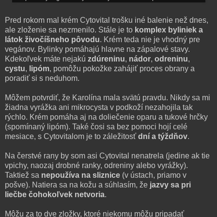
Pred rokom mal krém Cytovital trošku iné balenie než dnes,
ale zloženie sa nezmenilo. Stále je to
komplex byliniek a
látok živočíšneho pôvodu
. Krém teda nie je vhodný pre
vegánov. Bylinky pomáhajú hlavne na zápalové stavy.
Kdekoľvek máte nejakú
zdúreninu
,
nádor
,
odreninu
,
cystu
,
lipóm
, pomôžu pokožke zahájiť proces obrany a
poradiť si s neduhom.
Môžem potvrdiť, že Karolína mala svätú pravdu. Nikdy sa mi
žiadna vyrážka ani mikrocysta v podkoží nezahojila tak
rýchlo. Krém pomáha aj na doliečenie oparu a tukové hrčky
(spomínaný lipóm). Také čosi sa bez pomoci hojí celé
mesiace, s Cytovitalom je to záležitosť
dní a týždňov
.
Na čerstvé rany by som asi Cytovital nenatrela (jedine ak tie
vpichy, naozaj drobné ranky, odreniny alebo vyrážky).
Taktiež sa
nepoužíva na sliznice
(v ústach, priamo v
pošve). Natiera sa na kožu a súhlasím, že
jazvy sa pri
liečbe čohokoľvek netvoria
.
Môžu za to dve zložky, ktoré niekomu môžu pripadať