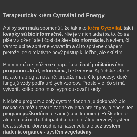
Terapeutický krém Cytovital od Energy
Asi by som mala spomenúť, že tak ako
krém Cytovital
, tak i
kvapky sú bioinformačné
. Nie je v nich teda iba to, čo sa
píše v zložení ale i čosi ďalšie -
bioinformácie
. Neviem, či
vám to úplne správne vysvetlím a či to správne chápem,
pretože ide o relatívne nový prístup k liečbe, ale skúsim.
Bioinformácie môžeme chápať ako
časť počítačového
programu - kód, informácia, frekvencia
. Aj ľudské telo je
nejako naprogramované, pretože má určité procesy, ktoré
fungujú vždy podľa určitých vzorcov. Proste vie, čo si má
vytvoriť, koľko toho musí vyprodukovať i kedy.
Niekoho program a celý systém riadenia je dokonalý, ale
niekde sa môžu otvoriť zadné dvierka pre chyby, alebo si ten
program
poškodíme
aj sami (napr. traumou). Poškodenie
ale nemusí nechať dopad iba na centrálny nervový systém -
teda systém, ktorý podlieha našej vôli, ale tiež
systém
riadenia orgánov - systém vegetatívny
.