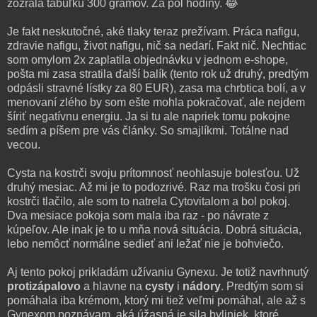
zožrala tabuľku 300 gramov. Za pol hodiny. 😂
Je fakt neskutočné, aké tlaky teraz prežívam. Práca nafigu,
zdravie nafigu, život nafigu, nič sa nedarí. Fakt nič. Nechtiac
som omylom 2x zaplatila objednávku v jednom e-shope,
pošta mi zasa stratila ďalší balík (tento rok už druhý, predtým
odpásli stravné lístky za 80 EUR), zasa ma chrbtica bolí, a v
menovaní zlého by som ešte mohla pokračovať, ale nejdem
šíriť negatívnu energiu. Ja si tu ale napriek tomu pokojne
sedím a píšem pre vás články. So smajlíkmi. Totálne nad
vecou.
Cysta na kostrči svoju prítomnosť neohlasuje bolesťou. Už
druhý mesiac. Až mi je to podozrivé. Raz ma trošku čosi pri
kostrči tlačilo, ale som to natrela Cytovitalom a bol pokoj.
Dva mesiace pokoja som mala iba raz - po návrate z
kúpeľov. Ale inak je to u mňa nová situácia. Dobrá situácia,
lebo nemôcť normálne sedieť ani ležať nie je bohviečo.
Aj tento pokoj prikladám užívaniu Gynexu. Je totiž navrhnutý
protizápalovo
a hlavne na
cysty
i
nádory
. Predtým som si
pomáhala iba krémom, ktorý mi tiež veľmi pomáhal, ale až s
Gynexom poznávam, aká úžasná je sila byliniek, ktoré