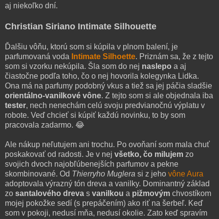
aj niekoľko dní.
Christian Siriano Intimate Silhouette
Ďalšiu vôňu, ktorú som si kúpila v plnom balení, je
parfumovaná voda
Intimate Silhoette
. Priznám sa, že z tejto
som si vzorku nekúpila. Šla som do nej
naslepo
a aj
čiastočne podľa toho, čo o nej hovorila kolegynka Lidka.
Ona má na parfumy podobný vkus a tiež sa jej páčia sladšie
orientálno-vanilkové vône
. Z tejto som si ale objednala iba
tester
, nech nenechám celú svoju predvianočnú výplatu v
robote. Veď chcieť si kúpiť každú novinku, to by som
pracovala zadarmo. 😂
Ale nákup neľutujem ani trochu. Po ovoňaní som mala chuť
poskakovať od radosti. Je v nej
všetko, čo milujem
zo
svojich dvoch najobľúbenejších parfumov a pekne
skombinované. Od
Thierryho Muglera
si z jeho
vône Aura
adoptovala výrazný tón dreva a vanilky. Dominantný základ
zo
santalového dreva
s
vanilkou
a
pižmovým
chvostíkom
mojej pokožke sedí (s prepáčením) ako riť na šerbeľ. Keď
som v pokoji, nedusí mňa, nedusí okolie. Zato keď spravím