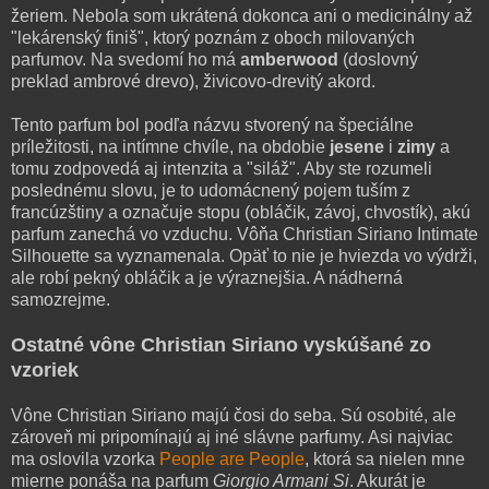
žeriem. Nebola som ukrátená dokonca ani o medicinálny až
"lekárenský finiš", ktorý poznám z oboch milovaných
parfumov. Na svedomí ho má
amberwood
(doslovný
preklad ambrové drevo), živicovo-drevitý akord.
Tento parfum bol podľa názvu stvorený na špeciálne
príležitosti, na intímne chvíle, na obdobie
jesene
i
zimy
a
tomu zodpovedá aj intenzita a "siláž". Aby ste rozumeli
poslednému slovu, je to udomácnený pojem tuším z
francúzštiny a označuje stopu (obláčik, závoj, chvostík), akú
parfum zanechá vo vzduchu. Vôňa Christian Siriano Intimate
Silhouette sa vyznamenala. Opäť to nie je hviezda vo výdrži,
ale robí pekný obláčik a je výraznejšia. A nádherná
samozrejme.
Ostatné vône Christian Siriano vyskúšané zo
vzoriek
Vône Christian Siriano majú čosi do seba. Sú osobité, ale
zároveň mi pripomínajú aj iné slávne parfumy. Asi najviac
ma oslovila vzorka
People are People
, ktorá sa nielen mne
mierne ponáša na parfum
Giorgio Armani Si
. Akurát je