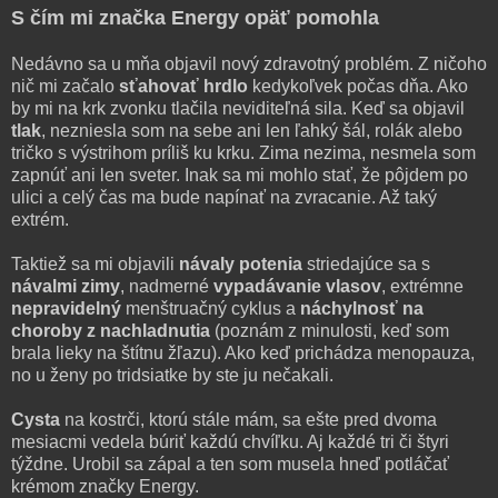
S čím mi značka Energy opäť pomohla
Nedávno sa u mňa objavil nový zdravotný problém. Z ničoho
nič mi začalo
sťahovať hrdlo
kedykoľvek počas dňa. Ako
by mi na krk zvonku tlačila neviditeľná sila. Keď sa objavil
tlak
, nezniesla som na sebe ani len ľahký šál, rolák alebo
tričko s výstrihom príliš ku krku. Zima nezima, nesmela som
zapnúť ani len sveter. Inak sa mi mohlo stať, že pôjdem po
ulici a celý čas ma bude napínať na zvracanie. Až taký
extrém.
Taktiež sa mi objavili
návaly potenia
striedajúce sa s
návalmi zimy
, nadmerné
vypadávanie vlasov
, extrémne
nepravidelný
menštruačný cyklus a
náchylnosť na
choroby z nachladnutia
(poznám z minulosti, keď som
brala lieky na štítnu žľazu). Ako keď prichádza menopauza,
no u ženy po tridsiatke by ste ju nečakali.
Cysta
na kostrči, ktorú stále mám, sa ešte pred dvoma
mesiacmi vedela búriť každú chvíľku. Aj každé tri či štyri
týždne. Urobil sa zápal a ten som musela hneď potláčať
krémom značky Energy.