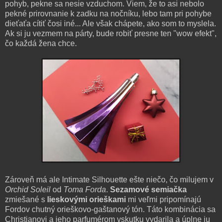
pohyb, pekne sa nesie vzduchom. Viem, že to asi nebolo
pekné prirovnanie k zadku na nočníku, lebo tam pri pohybe
dieťaťa cítiť čosi iné... Ale však chápete, ako som to myslela.
Ak si ju vezmem na párty, bude robiť presne ten "wow efekt",
čo každá žena chce.
Zároveň má ale Intimate Silhouette ešte niečo, čo milujem v
Orchid Soleil
od
Toma Forda
.
Sezamové semiačka
zmiešané s
lieskovými orieškami
mi veľmi pripomínajú
Fordov chutný orieškovo-gaštanový tón. Táto kombinácia sa
Christianovi a jeho parfumérom vskutku vydarila a úplne ju