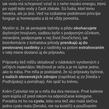
tak voda má schopnosť vziať si z neho nejakú energiu, ktorú
po vypití tejto vody z časti získate. Sú ľudia, ktorí tomu
neveria, ale ja áno. Veď na vzdialene podobnom princípe
funguje aj homeopatia a tá mi vždy pomohla.
Myslím si, že ak pestujete bylinky a pôdu
obohacujete
(bylinným hnojivom, sadbou bylín s podporným účinkom,
minerálmi, podporujete v nej život živočíchov), tak
bioinformácie z bohatstva prírody
prenikajú aj do
pestovanej rastlinky
a z rastlinky sa potom
extrahovaním
v istej miere dostanú aj do prípravku.
Prípravky tiež môžu skladovať v nádobách vyrobených z
určitých materiálov. Možností je veľa a je mi úplne jedno,
ako to robia. Pre mňa je podstatné, že sú prípravky bylinné,
z našich slovenských zdrojov
(napríklad aj zo žriedla v
Podhájskej) a pomáhajú. Ale späť ku krému.
Krém Cytovital nie je u mňa iba dva mesiace. Prvé balenie
som kúpila už pred rokom na odporúčanie kolegyne.
Poradila mi ho na
cystu
, lebo ona tiež ako malá slečna
jednu cystu mala (ženskú, nie na kostrči) a používaním