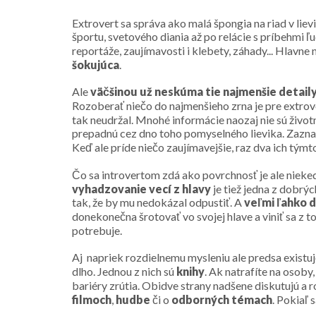
Extrovert sa správa ako malá špongia na riad v liev
športu, svetového diania až po relácie s príbehmi ľ
reportáže, zaujímavosti i klebety, záhady... Hlavne
šokujúca
.
Ale
väčšinou už neskúma tie najmenšie detail
Rozoberať niečo do najmenšieho zrna je pre extro
tak neudržal. Mnohé informácie naozaj nie sú život
prepadnú cez dno toho pomyselného lievika. Zazna
Keď ale príde niečo zaujímavejšie, raz dva ich týmt
Čo sa introvertom zdá ako povrchnosť je ale nieke
vyhadzovanie vecí z hlavy
je tiež jedna z dobrý
tak, že by mu nedokázal odpustiť. A
veľmi ľahko 
donekonečna šrotovať vo svojej hlave a viniť sa z to
potrebuje.
Aj napriek rozdielnemu mysleniu ale predsa existuj
dlho. Jednou z nich sú
knihy
. Ak natrafíte na osoby
bariéry zrútia. Obidve strany nadšene diskutujú a r
filmoch
,
hudbe
či o
odborných témach
. Pokiaľ 