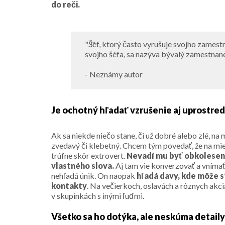
do reči.
"Šéf, ktorý často vyrušuje svojho zamestn
svojho šéfa, sa nazýva bývalý zamestnane
- Neznámy autor
Je ochotný hľadať vzrušenie aj uprostred
Ak sa niekde niečo stane, či už dobré alebo zlé, na
zvedavý či klebetný. Chcem tým povedať, že na mie
trúfne skôr extrovert.
Nevadí mu byť obkolesený
vlastného slova.
Aj tam vie konverzovať a vnímať
nehľadá únik. On naopak
hľadá davy, kde môže s
kontakty
. Na večierkoch, oslavách a rôznych akci
v skupinkách s inými ľuďmi.
Všetko sa ho dotýka, ale neskúma detaily