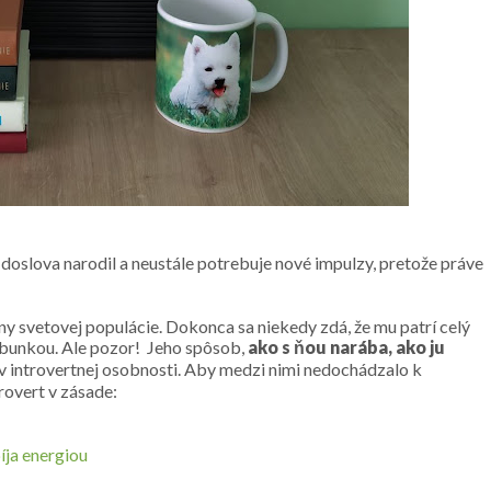
doslova narodil a neustále potrebuje nové impulzy, pretože práve
iny svetovej populácie. Dokonca sa niekedy zdá, že mu patrí celý
u bunkou. Ale pozor! Jeho spôsob,
ako s ňou narába, ako ju
bov introvertnej osobnosti. Aby medzi nimi nedochádzalo k
rovert v zásade:
íja energiou