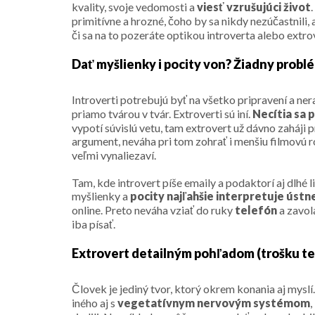
kvality, svoje vedomosti a
viesť vzrušujúci život
primitívne a hrozné, čoho by sa nikdy nezúčastnili, a
či sa na to pozeráte optikou introverta alebo extro
Dať myšlienky i pocity von? Žiadny probl
Introverti potrebujú byť na všetko pripravení a ner
priamo tvárou v tvár. Extroverti sú iní.
Necítia sa 
vypotí súvislú vetu, tam extrovert už dávno zaháji 
argument, neváha pri tom zohrať i menšiu filmovú r
veľmi vynaliezaví.
Tam, kde introvert píše emaily a podaktorí aj dlhé 
myšlienky a
pocity najľahšie interpretuje ústn
online. Preto neváha vziať do ruky
telefón
a zavol
iba písať.
Extrovert detailným pohľadom (trošku te
Človek je jediný tvor, ktorý okrem konania aj myslí
iného aj s
vegetatívnym nervovým systémom
,