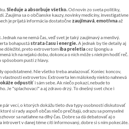
iku.
Sleduje a absorbuje všetko.
Od novín zo sveta politiky,
udí. Zaujíma sa o občianske kauzy, novinky medicíny, investigatívne
 nech je prijatá informácia dostatočne
zaujímavá
,
emotívna
až
y.
Jednak na ne nemá čas, veď svet je taký zaujímavý a menlivý.
verta bohapustá
strata času i energie.
A jednak by tie detaily aj
ne dôležité, preto extrovertom
iba preletia
cez špongiu a
mená ich na nejakú dobu, dokonca o nich môže s niekým hodiť reč.
o spôsobom pustí z hlavy.
dy opodstatnené. Nie všetko treba analazovať. Koniec koncov,
ch vlastností extrovertov. Extroverta len málokedy niekto nahnevá
dokáže odpustiť
i sám sebe. Ak niečo pokazí, nebude to
ho. Je "splachovací" a aj zdravo drzý. To dnešný svet chce i
e pár vecí, o ktorých dokážu tieto dva typy osobností diskutovať
, ktoré si rady aspoň občas niečo prečítajú, odrazu sa pomyselné
ozhovor sa natiahne na dlhý čas. Dobre sa dá debatovať aj o
sa introvert v danej téme cíti informovaný, dobre si s ním pokecáte.