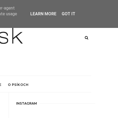
er-agent
rate usage
LEARN MORE
GOT IT
E
O PSÍKOCH
INSTAGRAM