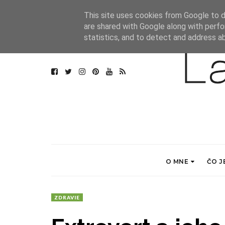
This site uses cookies from Google to de
are shared with Google along with perfo
statistics, and to detect and address a
O MNE
ČO J
ZDRAVIE