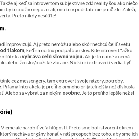
. Takže aj keď sa introvertom subjektívne zdá reality šou ako niečo
ni by to možno nepozerali, ono to v podstate nie je nič zlé. Záleží,
verta. Preto nikdy nesúďte!
ém.
adi improvizujú. Aj preto nemôžu alebo skôr nechcú čeliť svetu
pod tlakom
, keď sa ocitnú pod paľbou slov. Kde introvert ťažko
protiútok a
vyhráva celú slovnú vojnu.
Ak je to nutné a nemá
olu alebo ženské/mužské zbrane. Niektorí extroverti vedia byť
litánie cez messengery, tam extrovert svoje názory, potreby,
e
. Priama interakcia je preňho omnoho prijateľnejšia než diskusia
ať. Alebo sa vybrať za niekým
osobne
. Je to preňho lepšie než si
órie)
. Vieme ale narobiť veľa hľúpostí. Preto sme boli stvorení okrem
 ktorý necháva orgány konať v náš prospech bez toho, aby sme ich