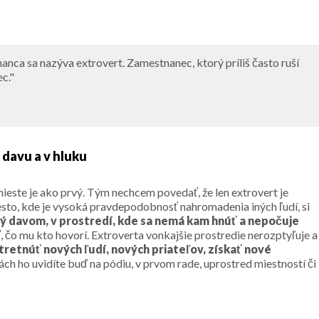
anca sa nazýva extrovert. Zamestnanec, ktorý príliš často ruší
c."
 davu a v hluku
 mieste je ako prvý. Tým nechcem povedať, že len extrovert je
sto, kde je vysoká pravdepodobnosť nahromadenia iných ľudí, si
 davom, v prostredí, kde sa nemá kam hnúť a nepočuje
, čo mu kto hovorí. Extroverta vonkajšie prostredie nerozptyľuje a
tretnúť nových ľudí, nových priateľov, získať nové
ách ho uvidíte buď na pódiu, v prvom rade, uprostred miestností či