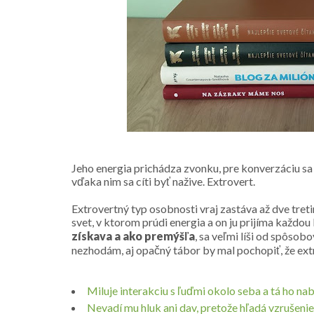
Jeho energia prichádza zvonku, pre konverzáciu sa 
vďaka nim sa cíti byť nažive. Extrovert.
Extrovertný typ osobnosti vraj zastáva až dve tret
svet, v ktorom prúdi energia a on ju prijíma každo
získava a ako premýšľa
, sa veľmi líši od spôso
nezhodám, aj opačný tábor by mal pochopiť, že ext
Miluje interakciu s ľuďmi okolo seba a tá ho nab
Nevadí mu hluk ani dav, pretože hľadá vzrušenie