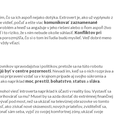
ým, čo sa ich aspoň nejako dotýka. Extrovert je, ako už vyplynulo z
vidieť, počuť a ešte viac
komunikovať zaznamenané
 problém a hneď sa angažuje v jeho riešení alebo o ňom aspoň živo
 i to riziko, že s ním nebude okolie súhlasiť.
Konfliktov pri
da porozmýšľa, čo si o tom iní ľudia budú myslieť. Veď dobré meno
vždy víťazí.
níkov spravodajstva i politikov, pretože sa na túto robotu
jú byť v centre pozornosti
. Nevadí im, keď sa o nich rozpráva a
 sú pripravení vzdať sa v krajnom prípade aj svojho súkromia a
d ako napríklad
moc
,
prestíž
,
bohatstvo
,
status
a
sláva
.
ol viesť introverta napríklad k účasti v reality šou. Vystaviť sa
a prihovárať sa mu? Musel by sa azda dostať do extrémnej finančnej
j bývať pod most, než sa ukázať na televíznej obrazovke vo tomto
, ako získať nové skúsenosti, nových priateľov, zviditeľniť sa,
nať sám seba, vyjsť zo svojej komfortnej zóny, ukázať svoje