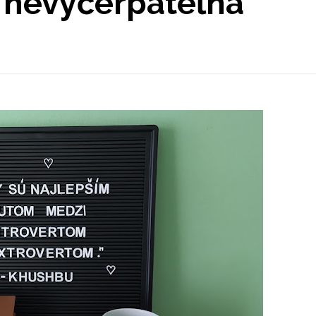
o nevyčerpateľná