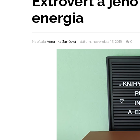
Extrovert a jeh
energia
Napísala
Veronika Jančová
dátum: novembra 13, 2019
0