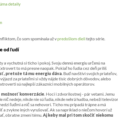
kúma detaily
on
fliktom, čo som spomínala už v
predošlom dieli
tejto série.
e od ľudí
ity a vychutná si ticho i pokoj. Svoju dennú energiu určenú na
 Extrovert to má presne naopak. Pokiaľ ho ľudia cez deň príliš
ť, pretože tá mu energiu dáva
. Buď navštívi svojich priateľov,
 výjazd za priateľmi si vždy nájde tisíc dobrých dôvodov, alebo
Extroverti sú najlepší zákazníci mobilných operátorov.
ú možnosť konverzácie
. Hoci i zdvorilostnej - pár vetami. Jemu
 nič nedeje, nikde nie sú ľudia, nikde nehrá hudba, nebeží televízo
 medzi ľuďmi a nič sa nehovorí. Ticho mu pripadá trápne a má
iť a zvykne iných vyrušovať. Ak sa napríklad o niečom hovorí už
dať, obratne zmení tému.
Aj keby mal pri tom skočiť niekomu