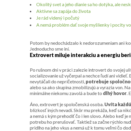
Okolitý svet a jeho dianie sa ho dotýka, ale nes
Aktívne sa zapája do života
Je rád videný i počutý
A nemá problém dať svoje myšlienky i pocity v
Potom by nedochádzalo k nedorozumeniam ani kon
Jednoducho sme iní.
Extrovert miluje interakciu a energiu beri
Po rušnom dni v práci zalezie introvert do svojej ul
socializovanie už vyčerpal a nechce ľudí ani vidieť.
nevytáčali do nepríčetnosti,
potrebuje spoločnos
alebo sa ako skupina zmobilizujú a vyrazia von. Na
minimálne niekomu zavolá a bude to
dlhý hovor
. 
Áno, extrovert je spoločenská osoba.
Uvíta každ
blízkosť iných nevadí. Skôr mu prekáža, keď sa nikde
a nemá s kým prehodiť čo i len slovo. Alebo keď je
potrebu ho prerušovať. Taktiež sa začne rýchlo nud
pridlho na jeho vkus a nemá už k tomu veľmi čo do