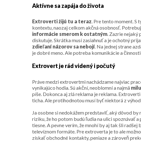
Aktívne sa zapája do života
Extroverti žijú tu a teraz
. Pre tento moment. S t
kontextu, naozaj celkom akčná osobnosť. Potrebuje 
informácie smerom k ostatným
. Zazrie nejaký
diskutuje. Skrátka musí zasiahnuť a je ochotný prijať
zdieľaní názorov sa nebojí
. Na jednej strane az
je dobré meno. Ale potreba komunikácie a činnosti 
Extrovert je rád videný i počutý
Práve medzi extrovertmi nachádzame najviac pracov
vynikajúco hodia. Sú akční, neoblomní a najmä
milu
píše. Dokonca aj zlá reklama je reklama. Extroverti
ticha. Ale protihodnotou musí byť niektorá z výho
Ja osobne si nedokážem predstaviť, aký dôvod by moh
riziku, že ho potom budú ľudia na ulici spoznávať 
tiesne. A pevne verím, že mnohí by aj tak šli radše
televíznom formáte. Pre extroverta je to ale možnosť
získať obchodné kontakty, peniaze a zároveň preko