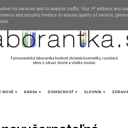
liver its services and to analyze traffic. Your IP address and us
rmance and security metrics to ensure quality of service, gene
buse.
Farmaceutická laborantka hodnotí zloženie kozmetiky, rozoberá
témy o zdraví, živote a všetko možné.
E NOVÉ
KRÁSA
DOMÁCNOSŤ
SLOVNÍK
ZDRAVI