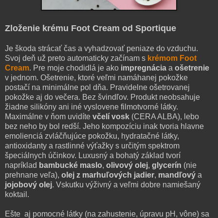
Zloženie krému Foot Cream od Sportique
Je škoda strácať čas a vyhadzovať peniaze do vzduchu.
Svoj deň už preto automaticky začínam s
krémom Foot
Cream
. Pre moje chodidlá je ako
impregnácia
a
ošetrenie
v jednom. Ošetrenie, ktoré veľmi namáhanej pokožke
postačí na minimálne pol dňa. Pravidelne ošetrovanej
pokožke aj do večera. Bez švindľov. Produkt neobsahuje
žiadne silikóny ani iné vyslovene filmotvorné látky.
Maximálne v ňom uvidíte
včelí vosk
(CERA ALBA), lebo
bez neho by bol redší. Jeho kompozíciu inak tvoria hlavne
emolienciá zvláčňujúce pokožku, hydratačné látky,
antioxidanty a rastlinné výťažky s určitým spektrom
špeciálnych účinkov. Luxusný a bohatý základ tvorí
napríklad
bambucké maslo
,
olivový olej
,
glycerín
(nie
prehnane veľa),
olej z marhuľových jadier
,
mandľový
a
jojobový olej
. Vskutku výživný a veľmi dobre namiešaný
koktail.
Ešte aj pomocné látky (na zahustenie, úpravu pH, vône) sa