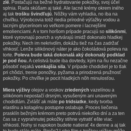
zlé
. Postačujú na bežné hydratovanie pokožky, svoj účel
splnia. Rada skúšam aj také. Ale lacné krémy okrem iného
aj tak
trošku švindľujú
. Nôžky vám vyhladia, no iba na
chvíľku. Výrobcovia totiž riedia prírodné výťažky vodou a
lacným glycerínom vo veľkom pomere i lacnejšími
emolienciami. A v tom horšom prípade pracujú so
silikónmi
,
ktoré vyrovnajú povrch a vytvárajú imidž dokonalo hladkej
pokožky. Nech im nekrivdím, dokážu tiež na čas zadržať
vlhkosť. Lenže silikónový náter je ako čokoládová poleva na
torte.
Poleva bude taká dokonalá aký dokonalý podklad
je pod ňou.
A celistvá bude iba dovtedy, kým na ňu nezačne
pôsobiť nejaká
vonkajšia sila
. V prípade chodidiel je to tlak
pri chôdzi, trenie ponožky, pyžama a prirodzená pružnosť
pokožky. Po chvíľke je pocit hladkých nôh minulosťou.
Miera výživy
olejov a voskov
zriedených
vazelínou a
silikónom nepostačí drsným, vysušeným ani unaveným
chodidlám. Zvlášť ak máte
po tridsiatke
, kedy tvorba
elastínu a kolagénu postupne oslabuje. Proces liečenia
prasklín bežným krémom preto potrvá niekoľko dní a za ten
čas sa z vyprahnutej pokožky stihne vytratiť ešte viac
vlhkosti. Nohy si napokon budete natierať 4x denne a aj tak
to bude stále málo. Prečo? Lebo film s troškou výživy môže