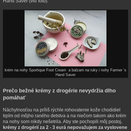
Hand Saver (viď foto).
krém na nohy Sportique Foot Cream a balzam na ruky i nohy Farmer ‘s
Hand Saver
Prečo bežné krémy z drogérie nevydržia dlho
pomáhať
Náchylnosťou na príliš rýchle rohovatenie kože chodidiel
trpím od môjho raného detstva a na niečom takom ako krém
na nohy som nikdy nešetrila. Aby ste pochopili môj postoj,
krémy z drogérií za 2 - 3 eurá nepovažujem za vyslovene