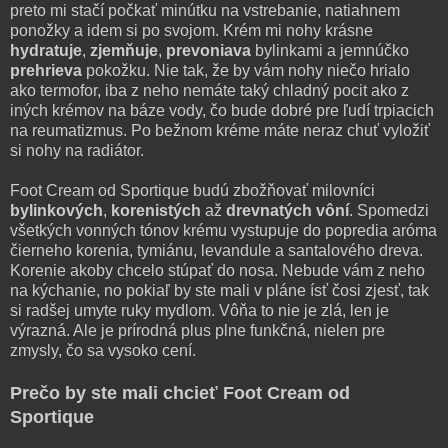
preto mi stačí počkať minútku na vstrebanie, natiahnem
ponožky a idem si po svojom. Krém mi nohy krásne
hydratuje
,
zjemňuje
,
prevoniava
bylinkami a jemnúčko
prehrieva
pokožku. Nie tak, že by vám nohy niečo hrialo
ako termofor, iba z neho nemáte taký chladný pocit ako z
iných krémov na báze vody, čo bude dobré pre ľudí trpiacich
na reumatizmus. Po bežnom kréme máte neraz chuť vyložiť
si nohy na radiátor.
Foot Cream od Sportique budú zbožňovať milovníci
bylinkových
,
korenistých
až
drevnatých vôní
. Spomedzi
všetkých vonných tónov krému vystupuje do popredia aróma
čierneho korenia, tymiánu, levandule a santalového dreva.
Korenie akoby chcelo stúpať do nosa. Nebude vám z neho
na kýchanie, no pokiaľ by ste mali v pláne ísť čosi zjesť, tak
si radšej umyte ruky mydlom. Vôňa to nie je zlá, len je
výrazná. Ale je prírodná plus plne funkčná, nielen pre
zmysly, čo sa vysoko cení.
Prečo by ste mali chcieť Foot Cream od
Sportique