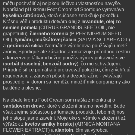
môžu pochváliť aj nejakou liečivou vlastnosťou navyše.
Napríklad pH krému Foot Cream od Sportique vyrovnáva
kyselina citrónová
, ktorá súčasne zmäkčuje pokožku.
Krásnu vôňu produktu dotvára
olej z levandule
,
olej zo
semien pomela
(CITRUS GRANDIS SEED OIL, nie
grapefruitu),
čierneho korenia
(PIPER NIGRUM SEED
OIL),
tymiánu
,
muškátovej šalvie
(SALVIA SCLAREA OIL)
a
gerániová
silica
. Normálne výrobcovia používajú umelé
arómy, Sportique ale zásadne aromatizuje prírodnou cestou
a konzervuje látkami bežne používanými v potravinárstve
(
sorbát draselný, benzoát sodný
), čo mu schvaľujem.
Prírodné silice pomáhajú prekrvovať pokožku, čím zrýchľujú
regeneráciu a zároveň pôsobia dezodoračne - vytvárajú
prostredie, v ktorom sa nemôžu množiť mikroorganizmy ako
baktérie a plesne.
Na obale krému Foot Cream som našla zmienku aj o
santalovom dreve
, ktoré v zložení priamo nevidím. Bude
však zrejme súčasťou parfumácie produktu, lebo môj nos
jeho stopu jasne zavetril. Moje oko si všimlo v zložení tiež
výťažok z
kvetov arniky horskej
(ARNICA MONTANA
FLOWER EXTRACT) a
alantoín
, čím sa výrobca