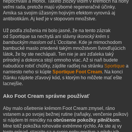
nepochválil a mohol. Takéto zložky vidím v krémoch na nohy
veľmi rada, pretože majú výborné regeneračné účinky.
Arnika sa svojim úžasným hojivým efektom vyrovná aj
antibiotikám. Aj keď je v stopovom množstve.
Už podľa zloženia mi bolo jasné, že na tento zázrak
od Sportique sa nechytá ani slávny
ikonický krém s
bambuckým maslom od L´Occitane
. Kde je mimochodom
bambucké maslo zriedené takým množstvom švindľujúcich
látok, že by ste nechápali. Ten nie je ani zďaleka taký
prírodný a dokonca stojí omnoho viac. Až si naň budete
nabudúce robiť chúťky, zájdite radšej na stránku
Sportique
a
namiesto neho si kúpte
Sportique Foot Cream
. Na konci
článku nájdete zľavový kód, s ktorým ho môžete mať ešte
lacnejšie.
Ako Foot Cream správne používať
Aby malo ošetrenie krémom Foot Cream zmysel, ráno
vstanem a po svojej bežnej rutine (raňajky, venčenie psíkov)
si nájdem tri minútky na
obrúsenie pokožky pilníčkom
.
Mne totiž pokožka rohovatie extrémne rýchlo. Ak ste aj vy
tento prípad, starajte sa o svoje nohy poctivo a nikdy ich