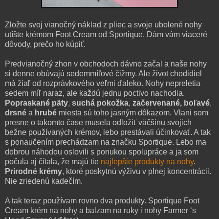
Zložte svoj vianočný náklad z pliec a svoje ubolené nohy
utíšte krémom Foot Cream od Sportique. Dám vám viaceré
dôvody, prečo ho kúpiť.
Predvianočný zhon v obchodoch dávno začal a naše nohy
si denne obúvajú sedemmíľové čižmy. Ale život chodidiel
má žiaľ od rozprávkového veľmi ďaleko. Nohy nepreletia
sedem míľ naraz, ale každú jednu poctivo nachodia.
Popraskané päty
,
suchá pokožka
,
začervenané, boľavé
,
drsné
a
hrubé
miesta sú toho jasným dôkazom. Vlani som
presne o takomto čase musela odložiť väčšinu svojich
bežne používaných krémov, lebo prestávali účinkovať. A tak
s ponaučením prechádzam na značku Sportique. Lebo ma
dobrou náhodou oslovili s ponukou spolupráce a ja som
počula aj čítala, že majú tie
najlepšie produkty na nohy
.
Prírodné krémy
, ktoré poskytnú výživu v plnej koncentrácii.
Nie zriedenú kadečím.
A tak teraz používam rovno dva produkty. Sportique Foot
Cream krém na nohy a balzam na ruky i nohy Farmer ‘s