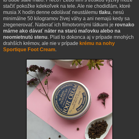
stačiť pokožke kdekoľvek na tele. Ale nie chodidlám, ktoré
musia X hodín denne odolávať neustálemu
tlaku
, nesú
minimálne 50 kilogramov živej váhy a ani nemajú kedy sa
zregenerovať. Natierať ich filmotvornými látkami je
rovnako
márne ako dávať náter na starú maľovku alebo na
neomietnutú stenu
. Platí to dokonca aj v prípade mnohých
drahších krémov, ale nie v prípade
krému na nohy
Sportique Foot Cream
.