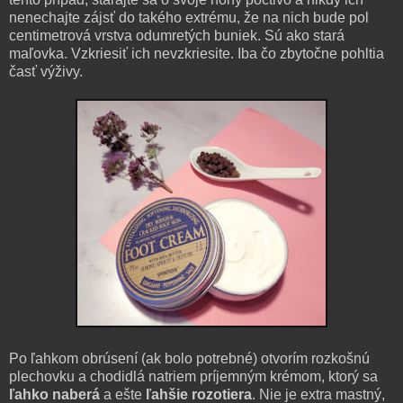
nenechajte zájsť do takého extrému, že na nich bude pol
centimetrová vrstva odumretých buniek. Sú ako stará
maľovka. Vzkriesiť ich nevzkriesite. Iba čo zbytočne pohltia
časť výživy.
Po ľahkom obrúsení (ak bolo potrebné) otvorím rozkošnú
plechovku a chodidlá natriem príjemným krémom, ktorý sa
ľahko naberá
a ešte
ľahšie rozotiera
. Nie je extra mastný,