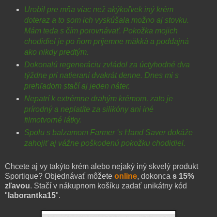
Urobil pre mňa viac než akýkoľvek iný krém
doteraz a to som ich vyskúšala možno aj stovku.
Mám teda s čím porovnávať. Pokožka mojich
chodidiel je po ňom príjemne mäkká a poddajná
ako nikdy predtým.
Dokonalú regeneráciu zvládol za úctyhodné dva
týždne pri natieraní dvakrát denne. Dnes mi s
prehľadom stačí aj jeden náter.
Nepatrí k extrémne drahým krémom, zato je
prírodný a neplatíte za silikóny ani iné
filmotvorné látky.
Spolu s balzamom Farmer ‘s Hand Saver dokáže
zahojiť aj vážne poškodenú pokožku chodidiel.
Chcete aj vy takýto krém alebo nejaký iný skvelý produkt
Sportique? Objednávať môžete
online
, dokonca
s 15%
zľavou
. Stačí v nákupnom košíku zadať unikátny kód
"
laborantka15
".