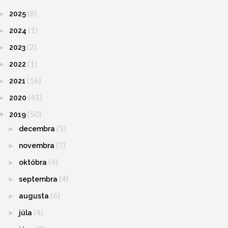
(8)
►
2025
(1)
►
2024
(2)
►
2023
(1)
►
2022
(16)
►
2021
(41)
►
2020
(50)
▼
2019
(5)
►
decembra
(7)
►
novembra
(4)
►
októbra
(4)
►
septembra
(6)
►
augusta
(4)
►
júla