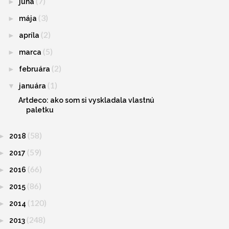
(7)
►
júna
(3)
►
mája
(2)
►
apríla
(5)
►
marca
(2)
►
februára
(1)
▼
januára
Artdeco: ako som si vyskladala vlastnú
paletku
(58)
►
2018
(59)
►
2017
(66)
►
2016
(86)
►
2015
(120)
►
2014
(248)
►
2013