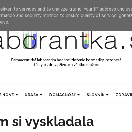
liver its services and to analyze traffic. Your IP address and us
rmance and security metrics to ensure quality of service, gene
buse.
Farmaceutická laborantka hodnotí zloženie kozmetiky, rozoberá
témy o zdraví, živote a všetko možné.
E NOVÉ
KRÁSA
DOMÁCNOSŤ
SLOVNÍK
ZDRAVI
m si vyskladala