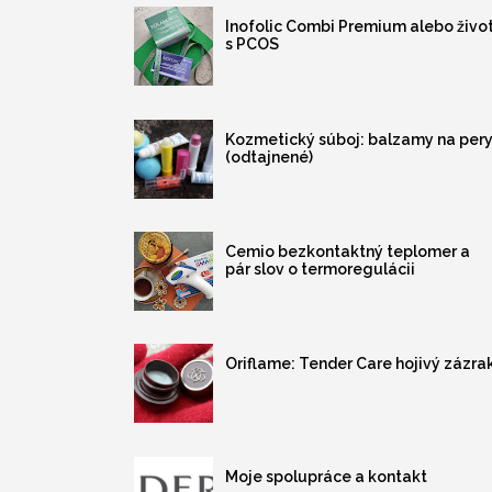
Inofolic Combi Premium alebo živo
s PCOS
Kozmetický súboj: balzamy na per
(odtajnené)
Cemio bezkontaktný teplomer a
pár slov o termoregulácii
Oriflame: Tender Care hojivý zázra
Moje spolupráce a kontakt