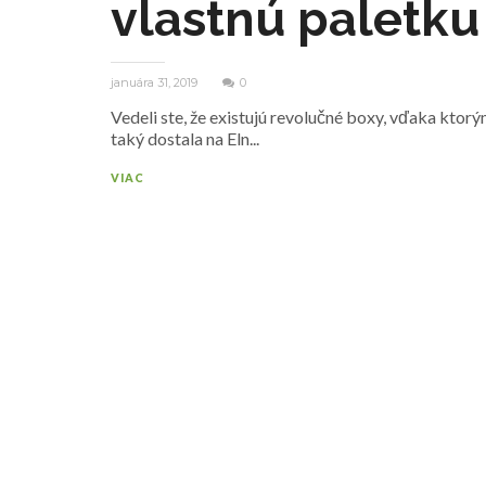
vlastnú paletku
januára 31, 2019
0
Vedeli ste, že existujú revolučné boxy, vďaka ktor
taký dostala na Eln...
VIAC