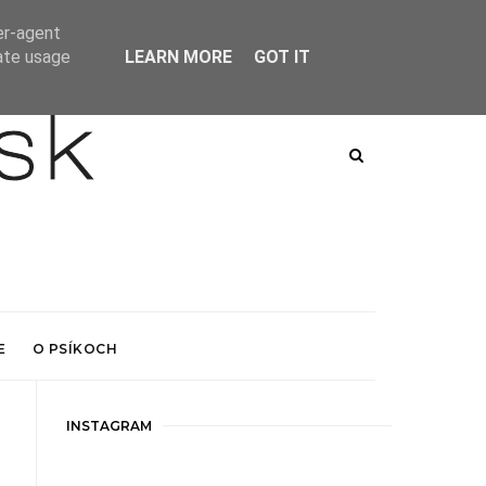
er-agent
rate usage
LEARN MORE
GOT IT
E
O PSÍKOCH
INSTAGRAM