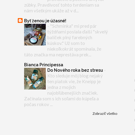
zúbky. Pravdivosť tohto tvrdeniam sa
nám všetkým ukáže až v d...
Byť ženou je úžasné!
-
*Schminka* mi pred pár
týždňami poslala ďalší *skvelý
balíček plný farebných
kúskov.* Už som to
niekoľkokrát spomínala, že
táto značka ma neprestáva prek...
Bianca Principessa
-
Do Nového roka bez stresu
Kto sleduje môj blog nejaký
ten piatok vie, že Kneipp je
jedna z mojich
najobľúbenejších značiek.
Začínala som s ich soľami do kúpeľa a
počas rokov ...
Zobraziť všetko