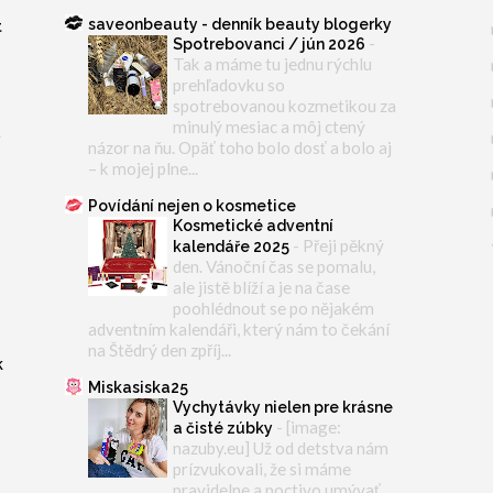
saveonbeauty - denník beauty blogerky
t
-
Spotrebovanci / jún 2026
Tak a máme tu jednu rýchlu
prehľadovku so
spotrebovanou kozmetikou za
minulý mesiac a môj ctený
y
názor na ňu. Opäť toho bolo dosť a bolo aj
– k mojej plne...
Povídání nejen o kosmetice
Kosmetické adventní
-
Přeji pěkný
kalendáře 2025
den. Vánoční čas se pomalu,
ale jistě blíží a je na čase
poohlédnout se po nějakém
adventním kalendáři, který nám to čekání
na Štědrý den zpříj...
k
Miskasiska25
Vychytávky nielen pre krásne
-
[image:
a čisté zúbky
nazuby.eu] Už od detstva nám
prízvukovali, že si máme
pravidelne a poctivo umývať