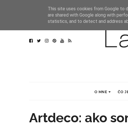
This site uses cookies from Google to de
are shared with Google along with perfo
statistics, and to detect and address a
O MNE
ČO J
Artdeco: ako so