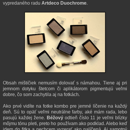
vypredaného radu
Artdeco Duochrome
.
Obsah mištičiek nemusím dolovať s námahou. Tiene aj pri
jemnom dotyku štetcom či aplikátorom pigmentujú veľmi
dobre, čo som zachytila aj na fotkách.
Ako prvé vidíte na fotke kombo pre jemné líčenie na každý
deň. Sú to opäť veľmi neutrálne farby, aké mám rada, lebo
pasujú každej žene.
Béžový
odtieň číslo 11 je veľmi blízky
môjmu tónu pleti, preto ho používam ako podklad. Alebo keď
idem do fitka a nechcem vyzerať ako nalíčená. Aj samotný