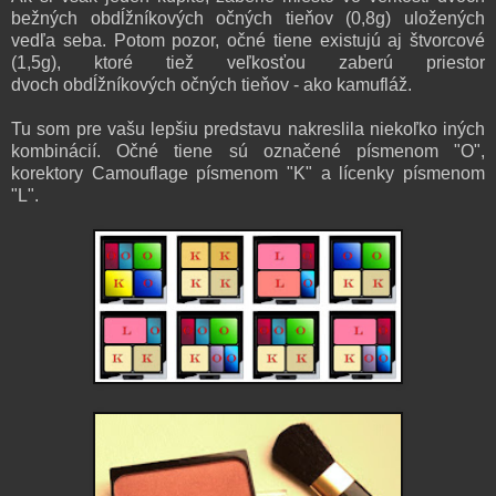
bežných
obdĺžníkových očných tieňov (0,8g) uložených
vedľa seba. Potom pozor, o
čné tiene existujú aj štvorcové
(1,5g), ktoré tiež veľkosťou zaberú priestor
dvoch
obdĺžníkových očných tieňov - ako kamufláž
.
Tu som pre vašu lepšiu predstavu nakreslila niekoľko iných
kombinácií. Očné tiene sú označené písmenom "O",
korektory Camouflage písmenom "K" a lícenky písmenom
"L".