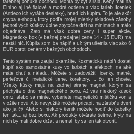
farebnej ponuke obchodu. Mohla by byť širšia. Keby mali na
Elnino aj iné fialové a modré odtiene a viac farieb líceniek
(Artdeco ich vyrába desiatky), hneď ich kúpim. To je ale skôr
chyba e-shopu, ktorý podľa mojej mienky skladové zásoby
jednotlivých kúskov úplne zbytočne drží na minimách a málo
objednáva. Zato má však dobré ceny i super akcie.
M
agnetický box (v bežnej predajnej cene 14 - 15 EUR) ma
nestál nič. Kúpila som iba náplň a už tým
ušetrila viac ako 6
EUR oproti cenám v bežných obchodoch.
Tento systém ma zaujal okamžite. Kozmetickú náplň dostať
kúpiť ako samostatné kusy
vo farbách a efektoch, na aké
máte chuť a náladu. Môžete si zadovážiť lícenky, matné,
perleťové či metalické tiene, korektory, ... čo len chcete.
Všetky kúsky majú na zadnej strane magnet, ktorým sa
prichytia o dno magnetického boxu,
Až vás niektorý kúsok
omrzí alebo sa minie, vyberiete magnetickú mištičku von a
vložíte novú. A to
nevyužité môžete pricapiť na zárubňu dverí
ako ja 😏
Alebo si niektorý tienik môžete hodiť do kabelky
len tak... aj bez boxu. Ak produkty otvárate šetrne, kryty na
nich by mali dobre držať a nemali by sa len tak otvoriť.