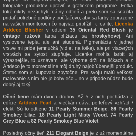
fotografie produktov upraviť v grafickom programe. Fotka
totiž nikdy nezachytí reálny odtieň a preto som sa snažila
pridať potrebné podtóny počítačovo, aby sa farby zobrazené
na vašich monitoroch čo najviac priblížili k realite.
Lícenka
Artdeco Blusher
v odtieni
35 Oriental Red Blush
je
vintage ružová
farba blížiaca sa
broskyňovej
. Ani
vyslovene teplá, ale ani studená. Pigmentácia v jednej
vrstve mi príde jemnučká (vidieť na fotke), ale pri viacerých
vrstvách sa sýtosť stupňuje. Lícenka mohla farbiť aj
výraznejšie, to uznávam, ale výborne drží na líčkach a z
Artdeco je to momentálne môj druhý najobľúbenejší produkt.
Štetec som si kupovala zbytočne. Pre svoju malú veľkosť
maľovanie s ním nie je bohviečo... no v prípade núdze bude
dobrý aj taký.
Očné tiene
mám dvoch druhov. Až 5 z nich pochádza z
edície
Artdeco Pearl
a viečkám dáva perleťový vzhľad /
efekt. Sú to odtiene
11 Pearly Summer Beige
,
86 Pearly
Smokey Lilac
,
18 Pearly Light Misty Wood
,
74 Pearly
Grey Blue
a
82 Pearly Smokey Blue Violet
.
Posledný očný tieň
211 Elegant Beige
je z už momentálne