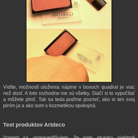
Vidíte, možností uloženia náplne v boxoch quadrat je viac
než dosť. A toto rozhodne nie sú všetky. Stačí si to vypočítať
a môžete plniť. Tak sa teda poďme pozrieť, ako si ten svoj
plním ja a ako som s kozmetikou spokojná.
Test produktov Artdeco
Vopred sa ospravedlňujem, že som musela niektoré