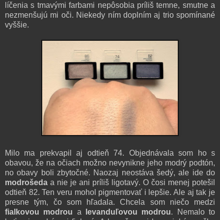
líčenia s tmavými farbami nepôsobia príliš temne, smutne a
nezmenšujú mi oči. Niekedy ním doplním aj trio spomínané
vyššie.
Milo ma prekvapil aj odtieň 74. Objednávala som ho s
obavou, že na očiach možno nevynikne jeho modrý podtón,
no obavy boli zbytočné. Naozaj neostáva šedý, ale ide do
modrošeda
a nie je ani príliš ligotavý. O čosi menej potešil
odtieň 82. Ten veru mohol pigmentovať i lepšie. Ale aj tak je
presne tým, čo som hľadala. Chcela som niečo medzi
fialkovou modrou
a
levanduľovou modrou
. Nemalo to