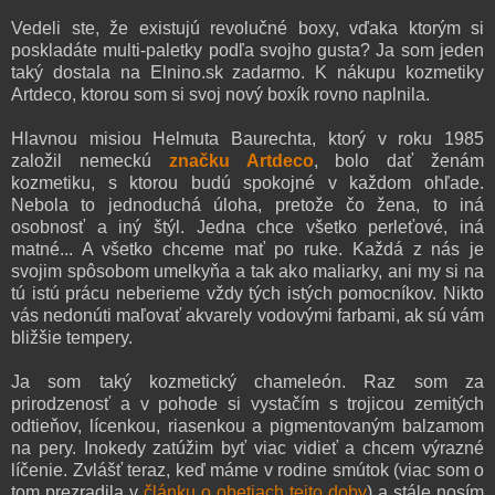
Vedeli ste, že existujú revolučné boxy, vďaka ktorým si
poskladáte multi-paletky podľa svojho gusta? Ja som jeden
taký dostala na Elnino.sk zadarmo. K nákupu kozmetiky
Artdeco, ktorou som si svoj nový boxík rovno naplnila.
Hlavnou misiou Helmuta Baurechta, ktorý v roku 1985
založil nemeckú
značku Artdeco
, bolo dať ženám
kozmetiku, s ktorou budú spokojné v každom ohľade.
Nebola to jednoduchá úloha, pretože čo žena, to iná
osobnosť a iný štýl. Jedna chce všetko perleťové, iná
matné... A všetko chceme mať po ruke. Každá z nás je
svojim spôsobom umelkyňa a tak ako maliarky, ani my si na
tú istú prácu neberieme vždy tých istých pomocníkov. Nikto
vás nedonúti maľovať akvarely vodovými farbami, ak sú vám
bližšie tempery.
Ja som taký kozmetický chameleón. Raz som za
prirodzenosť a v pohode si vystačím s trojicou zemitých
odtieňov, lícenkou, riasenkou a pigmentovaným balzamom
na pery. Inokedy zatúžim byť viac vidieť a chcem výrazné
líčenie. Zvlášť teraz, keď máme v rodine smútok (viac som o
tom prezradila v
článku o obetiach tejto doby
) a stále nosím