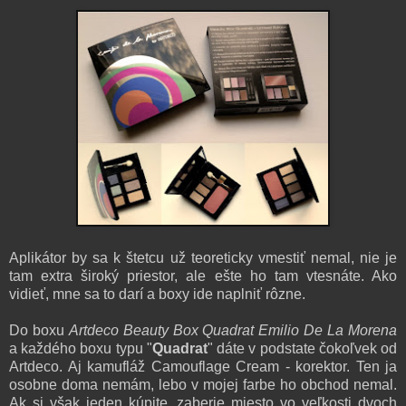
Aplikátor by sa k štetcu už teoreticky vmestiť nemal, nie je
tam extra široký priestor, ale ešte ho tam vtesnáte. Ako
vidieť, mne sa to darí a boxy ide naplniť rôzne.
Do boxu
Artdeco Beauty Box Quadrat Emilio De La Morena
a každého boxu typu "
Quadrat
"
dáte v podstate čokoľvek od
Artdeco. Aj kamufláž Camouflage Cream - korektor. Ten ja
osobne doma nemám, lebo v mojej farbe ho obchod nemal.
Ak si však jeden kúpite, zaberie miesto vo veľkosti dvoch