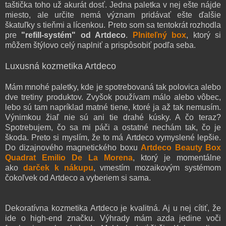
taštička toho už akurát dosť. Jedna paletka v nej ešte nájde
miesto, ale určite nemá význam pridávať ešte ďalšie
škatuľky s tieňmi a lícenkou. Preto som sa tentokrát rozhodla
pre
"refill-systém" od Artdeco
.
Plniteľný box
, ktorý si
môžem štýlovo celý naplniť a prispôsobiť podľa seba.
Luxusná kozmetika Artdeco
Mám mnohé paletky, kde je spotrebovaná tak polovica alebo
dve tretiny produktov. Zvyšok používam málo alebo vôbec,
lebo sú tam napríklad matné tiene, ktoré ja až tak nemusím.
Výnimkou žiaľ nie sú ani tie drahé kúsky. A čo teraz?
Spotrebujem, čo sa mi páči a ostatné nechám tak, čo je
škoda. Preto si myslím, že to má
Artdeco vymyslené lepšie.
Do dizajnového magnetického boxu
Artdeco Beauty Box
Quadrat Emilio De La Morena
, ktorý je momentálne
ako
darček k nákupu
, vmestím mozaikovým systémom
čokoľvek od Artdeco a vyberiem si sama.
Dekoratívna kozmetika Artdeco je kvalitná. Aj u nej cítiť, že
ide o high-end značku. Výhrady mám azda jedine voči