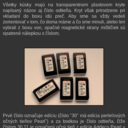
Všetky kúsky majú na transparentnom plastovom kryte
napísaný názov aj číslo odtieňa. Kryt však prirodzene pri
vkladaní do boxu idú preč.
Aby sme sa vždy vedeli
zorientovať v tom, čo doma máme a čo sme minuli, alebo len
vybrali z boxu von, opačné
magnetické strany mištičiek sú
opatrené nálepkou s číslom.
Prvé číslo označuje edíciu (číslo "30" má edícia perleťových
očných tieňov Pearl") a za bodkou je číslo odtieňa, čiže
číslom 30.11 je označený očný tieň z edície Artdeco Pearl v