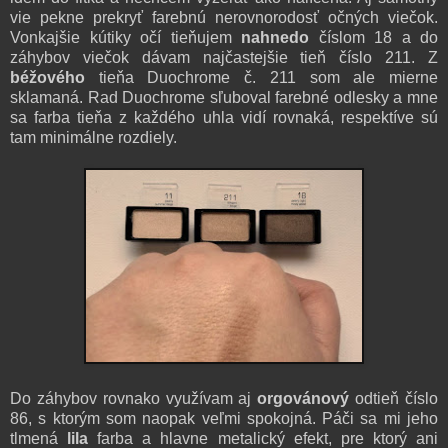
vie pekne prekryť farebnú nerovnorodosť očných viečok.
Vonkajšie kútiky očí tieňujem
nahnedo
číslom 18 a do
záhybov viečok dávam najčastejšie tieň číslo 211. Z
béžového
tieňa Duochrome č. 211 som ale mierne
sklamaná. Rad Duochrome sľuboval farebné odlesky a mne
sa farba tieňa z každého uhla vidí rovnaká, respektíve sú
tam minimálne rozdiely.
Do záhybov rovnako využívam aj
orgovánový
odtieň číslo
86, s ktorým som naopak veľmi spokojná. Páči sa mi jeho
tlmená
lila
farba a hlavne metalický efekt, pre ktorý ani