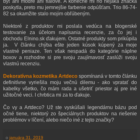
byť ani modré ani fialové. A konečne mi ho nejaká značka
poskytla, preto mu jemnejšie farbenie odpúšťam. Trio 86-74-
82 sa okamžite stalo mojim obľúbeným.
Niektoré z produktov mi poslala vedúca na blogerské
testovanie za účelom napísania recenzie, za čo jej i
obchodu Elnino.sk ďakujem. Ostatné produkty som prikúpila
ja. V článku chýba ešte jeden kúsok kúpený za moje
vlastné peniaze. Ten však nespadá do kategórie náplne
boxov a rozhodne si pre svoju zaujímavosť zaslúži svoju
vlastnú recenziu.
Dekoratívna kozmetika Artdeco
spomínaná v tomto článku
definitívne vyriešila moju večnú dilemu - ako vpratať do
kabelky všetko, čo mám rada a ušetriť priestor aj pre iné
užitočné veci. I chrbtica mi za to ďakuje.
Čo vy a Artdeco? Už ste vyskúšali legendárnu bázu pod
očné tiene, niektorý zo špeciálnych produktov na riešenie
problémov v líčení, alebo niečo iné z tejto značky?
o
januára 31, 2019