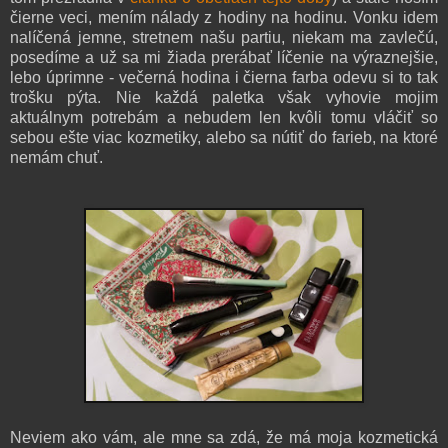
čierne veci, mením nálady z hodiny na hodinu. Vonku idem
nalíčená jemne, stretnem našu partiu, niekam ma zavlečú,
posedíme a už sa mi žiada prerábať líčenie na výraznejšie,
lebo úprimne - večerná hodina i čierna farba odevu si to tak
trošku pýta. Nie každá paletka však vyhovie mojim
aktuálnym potrebám a nebudem len kvôli tomu vláčiť so
sebou ešte viac kozmetiky, alebo sa nútiť do farieb, na ktoré
nemám chuť.
Neviem ako vám, ale mne sa zdá, že má moja kozmetická