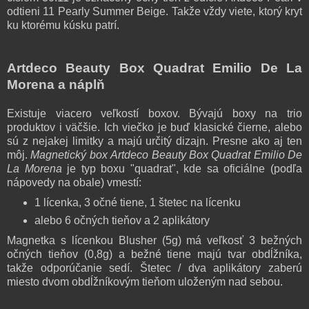
odtieni
11 Pearly Summer Beige. Takže vždy viete, ktorý kryt
ku ktorému kúsku patrí.
Artdeco Beauty Box Quadrat Emilio De La
Morena a náplň
Existuje viacero veľkostí boxov. Bývajú boxy na trio
produktov i väčšie. Ich viečko je buď klasické čierne, alebo
sú z nejakej limitky a majú určitý dizajn. Presne ako aj ten
môj.
Magnetický box
Artdeco Beauty Box Quadrat Emilio De
La Morena
je typ boxu "quadrat", kde sa o
ficiálne (podľa
nápovedy na obale) vmestí:
1 lícenka, 3 očné tiene, 1 štetec na lícenku
alebo 6 očných tieňov a 2 aplikátory
Magnetka s lícenkou Blusher (5g) má veľkosť 3 bežných
očných tieňov (0,8g) a bežné tiene majú tvar
obdĺžníka
,
takže o
dporúčanie sedí.
Štetec / dva aplikátory zaberú
miesto dvom
obdĺžníkovým
tieňom uloženým nad sebou.