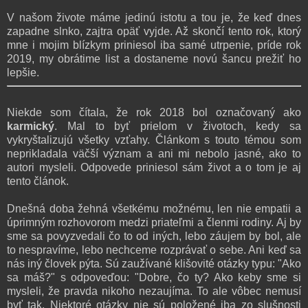
V našom živote máme jedinú istotu a tou je, že keď dnes
zapadne slnko, zajtra opäť vyjde. Až skončí tento rok, ktorý
mne i mojim blízkym priniesol iba samé utrpenie, príde rok
2019, my obrátime list a dostaneme novú šancu prežiť ho
lepšie.
Niekde som čítala, že rok 2018 bol označovaný ako
karmický
. Mal to byť prielom v životoch, kedy sa
vykryštalizujú všetky vzťahy. Článkom s touto témou som
neprikladala väčší význam a ani mi nebolo jasné, ako to
autori mysleli. Odpovede priniesol sám život a o tom je aj
tento článok.
Dnešná doba žehná všetkému možnému, len nie empatii a
úprimným rozhovorom medzi priateľmi a členmi rodiny. Aj by
sme sa povyzvedali čo to od iných, lebo záujem by bol, ale
to nespravíme, lebo nechceme rozprávať o sebe. Ani keď sa
nás iný človek pýta. Sú zaužívané klišovité otázky typu: "Ako
sa máš?" s odpoveďou: "Dobre, čo ty? Ako keby sme si
mysleli, že pravda nikoho nezaujíma. To ale vôbec nemusí
byť tak. Niektoré otázky nie sú položené iba zo slušnosti