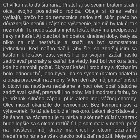
Chvíľku na to ďalšia rana. Priateľ aj so svojim bratom stratili
otca, svojho posledného rodiča. Obaja si dnes veľmi
vyčítajú, prečo ho do nemocnice nedoviezli skôr, prečo ho
dôraznejšie nenútili zájsť na vyšetrenie, ale nič by tak či tak
nezmohli. To nedokázal ani jeho lekár, ktorý mu predpisoval
lieky na kašeľ. Aj otec bol len obeťou dnešnej doby, kedy sa
nikto na nič nesťažuje a snaží sa byť samostatnou
jednotkou. Keď naňho tlačili, aby šiel so zhoršujúcim sa
kašľom k lekárovi zas, vyriešil to po svojom. Začal nasilu
zadržiavať príznaky a kašľal iba vtedy, keď bol vonku a tam,
kde ho nemohli počuť. Skrývať kašeľ i problémy s dýchaním
bolo jednoduché, lebo býval iba so synom (bratom priateľa)
a obaja pracovali na zmeny. V ten deň ale môj priateľ prišiel
k otcovi na návštevu nečakane a hoci otec opäť statočne
zadržiaval kašeľ, prezradili ho nohy. Mali modrastú farbu, čo
je príznak silného zápalu pľúc alebo inej vážnej choroby.
Otec musel okamžite do nemocnice. Bez kompromisov a
výhovoriek. To už ale bolo žiaľ neskoro. Lekári skonštatovali,
že šanca na záchranu je tu nízka a skôr než dúfať v zázrak
bude lepšie sa s otcom rozlúčiť. I ja som mala v nedeľu prísť
na návštevu, môj drahý ma chcel s otcom zoznámiť.
Nedeľného rána sa však otecko bohužiaľ nedožil. Moje prvé