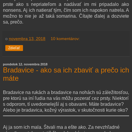
prste ako s nepriateľom a nadávať im mi pripadalo ako
nonsens. Aj ich natierať tým, čím som ich napokon natrela. A
možno to nie je až taká somarina. Čítajte ďalej a dozviete
sa, prečo.
o
novembra 13, 2018
10 komentárov:
Zdieľať
pondelok 12. novembra 2018
Bradavice - ako sa ich zbaviť a prečo ich
máte
Bradavice na rukách a bradavice na nohách sú záležitosťou,
pre ktorú sa iní ľudia na vás môžu pozerať cez prsty. Niektorí
s odporom, tí uvedomelejší aj s obavami. Máte bradavice?
Alebo je bradavica, kožný výrastok, v skutočnosti kurie oko?
Aj ja som ich mala. Štvali ma a ešte ako. Za nevzhľadné