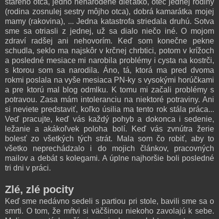
starého otca, jedno nenarodené dieťatko, otec jednej rodiny
(rodina zosnulej sestry môjho otca), dobrá kamarátka mojej
mamy (rakovina), ... Jedna katastrofa striedala druhú. Sotva
sme sa otriasli z jednej, už sa dialo niečo iné. O mojom
zdraví radšej ani nehovorím. Keď som konečne pekne
schudla, seklo ma najskôr v krčnej chrbtici, potom v krížoch
a posledné mesiace mi narobila problémy i cysta na kostrči,
s ktorou som sa narodila. Áno, tá, ktorá ma pred dvoma
rokmi poslala na vyše mesiaca PN-ky s vysokými horúčkami
a pre ktorú mal blog odmlku. K tomu mi začali problémy s
potravou. Zasa mám intoleranciu na niektoré potraviny. Ani
si neviete predstaviť, koľko úsilia ma tento rok stála práca...
Veď pracujte, keď vás každý pohyb a dokonca i sedenie,
ležanie a akákoľvek poloha bolí. Keď vás zvnútra žerie
bolesť zo všetkých tých strát. Mala som čo robiť, aby to
všetko neprechádzalo i do mojich článkov, pracovných
mailov a debát s kolegami. A úplne najhoršie boli posledné
tri dni v práci.
Zlé, zlé pocity
Keď sme nedávno sedeli s partiou pri stole, bavili sme sa o
smrti. O tom, že mŕtvi si väčšinou niekoho zavolajú k sebe.