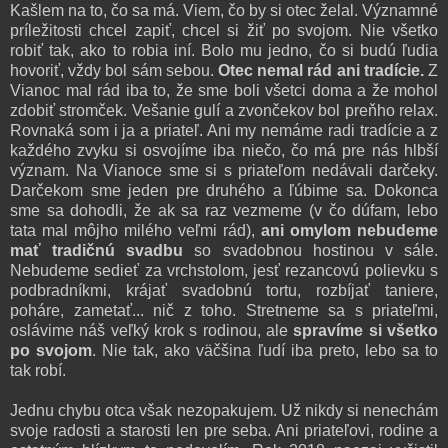
Kašlem na to, čo sa má. Viem, čo by si otec želal. Významné
príležitosti chcel zapiť, chcel si žiť po svojom. Nie všetko
robiť tak, ako to robia iní. Bolo mu jedno, čo si budú ľudia
hovoriť, vždy bol sám sebou.
Otec nemal rád ani tradície.
Z
Vianoc mal rád iba to, že sme boli všetci doma a že mohol
zdobiť stromček. Vešanie gulí a zvončekov bol preňho relax.
Rovnaká som i ja a priateľ. Ani my nemáme radi tradície a z
každého zvyku si osvojíme iba niečo, čo má pre nás hlbší
význam. Na Vianoce sme si s priateľom nedávali darčeky.
Darčekom sme jeden pre druhého a ľúbime sa. Dokonca
sme sa dohodli, že ak sa raz vezmeme (v čo dúfam, lebo
tata mal môjho milého veľmi rád),
ani omylom nebudeme
mať tradičnú svadbu
so svadobnou hostinou v sále.
Nebudeme sedieť za vrchstolom, jesť rezancovú polievku s
podbradníkmi, krájať svadobnú tortu, rozbíjať taniere,
poháre, zametať... nič z toho. Stretneme sa s priateľmi,
oslávime náš veľký krok s rodinou, ale
spravíme si všetko
po svojom
. Nie tak, ako väčšina ľudí iba preto, lebo sa to
tak robí.
Jednu chybu otca však nezopakujem. Už nikdy si nenechám
svoje radosti a starosti len pre seba. Ani priateľovi, rodine a