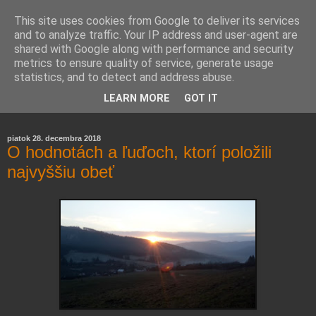
This site uses cookies from Google to deliver its services
and to analyze traffic. Your IP address and user-agent are
shared with Google along with performance and security
metrics to ensure quality of service, generate usage
statistics, and to detect and address abuse.
Farmaceutická laborantka hodnotí zloženie kozmetiky,
LEARN MORE
GOT IT
rozoberá témy o zdraví, živote a všetko možné.
piatok 28. decembra 2018
O hodnotách a ľuďoch, ktorí položili
najvyššiu obeť