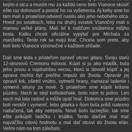
bojím o otca a musím mu za každú cenu tieto Vianoce skúsiť
ešte raz dohovoriť a poslať ho na vyšetrenia. Aj keby sme ho
tam mali s priateľom odviesť nasilu ako jeho nebohého otca.
Hneď po sviatkoch, lebo na druhý sviatok Vianočný mali s
mamou veľké plány. Mali ísť k rodičom snúbenice môjho
brata. Katku chceli oficiálne vypýtať pre Michala za
manželku. Tento rok sa majú brať. Chcela som preto, aby
boli tieto Vianoce výnimočné v každom ohľade.
Dali sme teda s priateľom opraviť otcovi gitaru. Svoju starú
12-strunovú Cremonu miloval. Kúpil si ju ako mladík, bola
jeho prvou a najdrahšou vecou, ktorú si dovolil kúpiť a jej
oprava mohla byť preňho impulz do života. Opravár jej
opravil krk, ošetril vnútro, vytmelil hrany, namazal ladenie i
vymenil struny za nové. S priateľom sme kúpili krásne
púzdro. Nech to stojí koľkokoľvek, bolo nám to jedno. Len
nech má tata radosť a môže opäť hrať. Dokonca sme púzdro
boli neskôr i vymeniť, lebo gitarka v ňom bola príliš natesno
natlačená, tak aby netrpela. Nové bolo lacnejšie, tak sme
ešte prikúpili ladičku i trsátko. Tento darček mal mať
najväčšiu citovú hodnotu a mal dať otcovi do života elán.
Veľmi nám na tom záležalo.