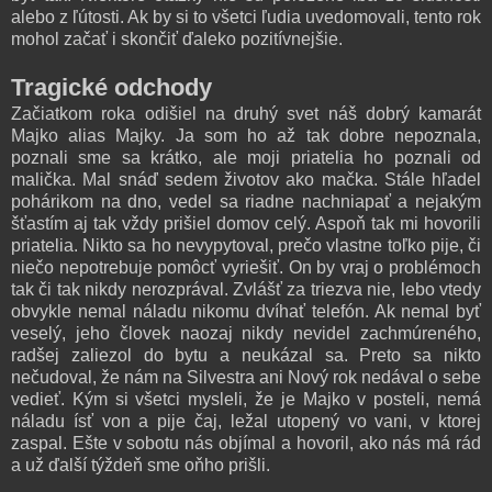
alebo z ľútosti. Ak by si to všetci ľudia uvedomovali, tento rok
mohol začať i skončiť ďaleko pozitívnejšie.
Tragické odchody
Začiatkom roka odišiel na druhý svet náš dobrý kamarát
Majko alias Majky. Ja som ho až tak dobre nepoznala,
poznali sme sa krátko, ale moji priatelia ho poznali od
malička. Mal snáď sedem životov ako mačka. Stále hľadel
pohárikom na dno, vedel sa riadne nachniapať a nejakým
šťastím aj tak vždy prišiel domov celý. Aspoň tak mi hovorili
priatelia. Nikto sa ho nevypytoval, prečo vlastne toľko pije, či
niečo nepotrebuje pomôcť vyriešiť. On by vraj o problémoch
tak či tak nikdy nerozprával. Zvlášť za triezva nie, lebo vtedy
obvykle nemal náladu nikomu dvíhať telefón. Ak nemal byť
veselý, jeho človek naozaj nikdy nevidel zachmúreného,
radšej zaliezol do bytu a neukázal sa. Preto sa nikto
nečudoval, že nám na Silvestra ani Nový rok nedával o sebe
vedieť. Kým si všetci mysleli, že je Majko v posteli, nemá
náladu ísť von a pije čaj, ležal utopený vo vani, v ktorej
zaspal. Ešte v sobotu nás objímal a hovoril, ako nás má rád
a už ďalší týždeň sme oňho prišli.