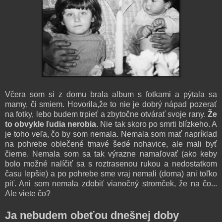
Včera som si z domu brala album s fotkami a pýtala sa
mamy, či smiem. Hovorila,že to nie je dobrý nápad pozerať
na fotky, lebo budem trpieť a zbytočne otvárať svoje rany.
Že
to obvykle ľudia nerobia.
Nie tak skoro po smrti blízkeho. A
je toho veľa, čo by som nemala. Nemala som mať napríklad
na pohrebe oblečené tmavé šedé nohavice, ale mali byť
čierne. Nemala som sa tak výrazne namaľovať (ako keby
bolo možné nalíčiť sa s roztrasenou rukou a nedostatkom
času lepšie) a po pohrebe sme vraj nemali (doma) ani toľko
piť. Ani som nemala zdobiť vianočný stromček, že na čo...
Ale viete čo?
Ja nebudem obeťou dnešnej doby