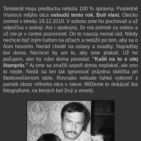
Tentokrát moja predtucha nebola 100 % správna. Posledné
Vianoce môjho otca
nebudú tento rok. Boli vlani.
Otecko
zomrel v stredu 19.12.2018. V sobotu sme ho pochovali a už
odpočíva v pokoji. Asi i spokojný, že má pohreb za sebou a
už nie je v centre pozornosti. On to naozaj nemal rád. Nikdy
nechcel byť iným ľuďom na očiach a netúžil po tom, aby sa o
ňom hovorilo. Nerád chodil na oslavy a svadby. Najradšej
bol doma. Nechcel by ani to, aby sme plakali. Už ho
počujem, ako by nám doma povedal:
"Kašli na to a ulej
štamprlu."
Aj sme sa snažili aspoň doma neplakať, ale ono
to nejde. Nedá sa len tak ignorovať prázdna stolička pri
štedrovečernom stole. Rovnako nebude ľahké vytesniť z
pamäti obraz mŕtveho otca v rakve. Môžeme to dokázať iba
fotografiami, na ktorých bol živý a veselý.