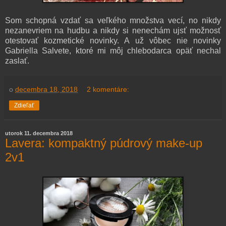
Som schopná vzdať sa veľkého množstva vecí, no nikdy
nezanevriem na hudbu a nikdy si nenechám ujsť možnosť
otestovať kozmetické novinky. A už vôbec nie novinky
Gabriella Salvete, ktoré mi môj chlebodarca opäť nechal
zaslať.
o
decembra 18, 2018
2 komentáre:
Zdieľať
utorok 11. decembra 2018
Lavera: kompaktný púdrový make-up
2v1