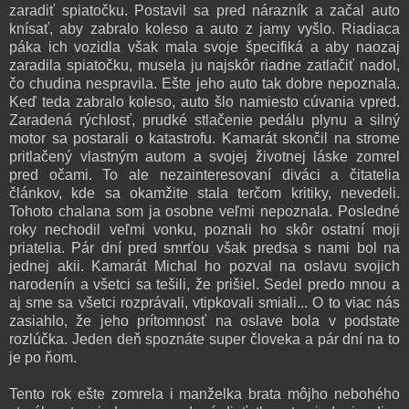
zaradiť spiatočku. Postavil sa pred nárazník a začal auto
knísať, aby zabralo koleso a auto z jamy vyšlo. Riadiaca
páka ich vozidla však mala svoje špecifiká a aby naozaj
zaradila spiatočku, musela ju najskôr riadne zatlačiť nadol,
čo chudina nespravila. Ešte jeho auto tak dobre nepoznala.
Keď teda zabralo koleso, auto šlo namiesto cúvania vpred.
Zaradená rýchlosť, prudké stlačenie pedálu plynu a silný
motor sa postarali o katastrofu. Kamarát skončil na strome
pritlačený vlastným autom a svojej životnej láske zomrel
pred očami. To ale nezainteresovaní diváci a čitatelia
článkov, kde sa okamžite stala terčom kritiky, nevedeli.
Tohoto chalana som ja osobne veľmi nepoznala. Posledné
roky nechodil veľmi vonku, poznali ho skôr ostatní moji
priatelia. Pár dní pred smrťou však predsa s nami bol na
jednej akii. Kamarát Michal ho pozval na oslavu svojich
narodenín a všetci sa tešili, že prišiel. Sedel predo mnou a
aj sme sa všetci rozprávali, vtipkovali smiali... O to viac nás
zasiahlo, že jeho prítomnosť na oslave bola v podstate
rozlúčka. Jeden deň spoznáte super človeka a pár dní na to
je po ňom.
Tento rok ešte zomrela i manželka brata môjho nebohého