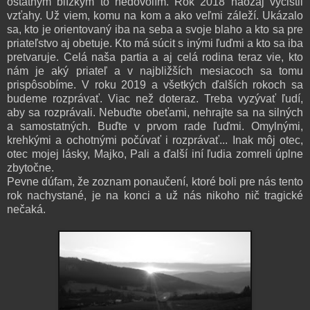
ostatným blízkym to nedovolím. Rok 2018 naozaj vyčistil
vzťahy. Už viem, komu na kom a ako veľmi záleží. Ukázalo
sa, kto je orientovaný iba na seba a svoje blaho a kto sa pre
priateľstvo aj obetuje. Kto má súcit s inými ľuďmi a kto sa iba
pretvaruje. Celá naša partia a aj celá rodina teraz vie, kto
nám je aký priateľ a v najbližších mesiacoch sa tomu
prispôsobíme. V roku 2019 a všetkých ďalších rokoch sa
budeme rozprávať. Viac než doteraz. Treba vyzývať ľudí,
aby sa rozprávali. Nebuďte obeťami, nehrajte sa na silných
a samostatných. Buďte v prvom rade ľuďmi. Omylnými,
krehkými a ochotnými počúvať i rozprávať... Inak môj otec,
otec mojej lásky, Majko, Pali a ďalší iní ľudia zomreli úplne
zbytočne.
Pevne dúfam, že zoznam ponaučení, ktoré boli pre nás tento
rok nachystané, je na konci a už nás nikoho nič tragické
nečaká.