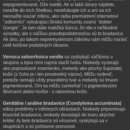
nepigmentované, čiže svetlé. Ak si také útvary nájdete,
nerežte do nich žiletkou, nestrhávajte ich a ani sa ich
nesnažte viazať nitkou, ako radia premúdrení internetoví
"odborníci" vytvárajúci širokú komunitu zvanú "doktor
Google". Je tam stále maličká šanca, že ide o neškodné
výrastky, ale s väčšou pravdepodobnosťou sú to bradavice.
Ak áno, po takom nepremyslenom zákroku vám môžu narásť
celé kolónie podobných útvarov.
Verruca seborrhoica senilis
sa vyskytujú väčšinou v
skupine a trpia nimi najmä starší ľudia. Niekedy vyzerajú
ako popraskané znamienko, inokedy ako plochy šupinatej
kože (z čoho je i ten prostredný názov). Môžu vydesiť,
pretože nemajú vždy pravidelný tvar a niekedy sú tmavo
pigmentované, čím sa môžu zamieňať i s pigmentovými
škvrnami alebo horšie - s rakovinou kože.
Genitálne / análne bradavice (Condyloma accuminata)
robia problémy v intímnych oblastiach. Niekedy pripomínajú
klasické bradavice, inokedy dorastajú do tvaru akýchsi
krídel. Aj tieto bradavice sú vírusové, vyskytujú sa v
skupinách a sú pohlavne prenosné.