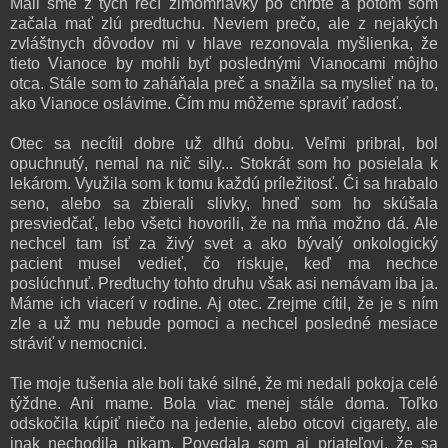
Mali sme z tých rečí zimomriavky po chrbte a potom som
začala mať zlú predtuchu. Neviem prečo, ale z nejakých
zvláštnych dôvodov mi v hlave rezonovala myšlienka, že
tieto Vianoce by mohli byť poslednými Vianocami môjho
otca. Stále som to zaháňala preč a snažila sa myslieť na to,
ako Vianoce oslávime. Čím mu môžeme spraviť radosť.
Otec sa necítil dobre už dlhú dobu. Veľmi pribral, bol
opuchnutý, nemal na nič sily... Stokrát som ho posielala k
lekárom. Využila som k tomu každú príležitosť. Či sa hrabalo
seno, alebo sa zbierali slivky, hneď som ho skúšala
presviedčať, lebo všetci hovorili, že na mňa možno dá. Ale
nechcel tam ísť za živý svet a ako bývalý onkologický
pacient musel vedieť, čo riskuje, keď ma nechce
poslúchnuť. Predtuchy tohto druhu však asi nemávam iba ja.
Máme ich viacerí v rodine. Aj otec. Zrejme cítil, že je s ním
zle a už mu nebude pomoci a nechcel posledné mesiace
stráviť v nemocnici.
Tie moje tušenia ale boli také silné, že mi nedali pokoja celé
týždne. Ani mame. Bola viac menej stále doma. Toľko
odskočila kúpiť niečo na jedenie, alebo otcovi cigarety, ale
inak nechodila nikam. Povedala som aj priateľovi, že sa