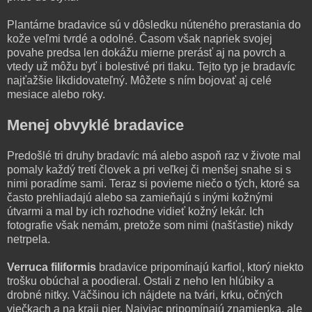
Plantárne bradavice sú v dôsledku núteného prerastania do
kože veľmi tvrdé a odolné. Časom však napriek svojej
povahe predsa len dokážu mierne prerásť aj na povrch a
vtedy už môžu byť i bolestivé pri tlaku. Tejto typ je bradavíc
najťažšie likdidovateľný. Môžete s ním bojovať aj celé
mesiace alebo roky.
Menej obvyklé bradavice
Predošlé tri druhy bradavíc má alebo aspoň raz v živote mal
pomaly každý tretí človek a pri veľkej či menšej snahe si s
nimi poradíme sami. Teraz si povieme niečo o tých, ktoré sa
často prehliadajú alebo sa zamieňajú s inými kožnými
útvarmi a mal by ich rozhodne vidieť kožný lekár. Ich
fotografie však nemám, pretože som nimi (našťastie) nikdy
netrpela.
Verruca filiformis
bradavice pripomínajú karfiol, ktorý niekto
trošku obúchal a poodieral. Ostali z neho len hlúbiky a
drobné nitky. Väčšinou ich nájdete na tvári, krku, očných
viečkach a na kraji pier. Najviac pripomínajú znamienka, ale