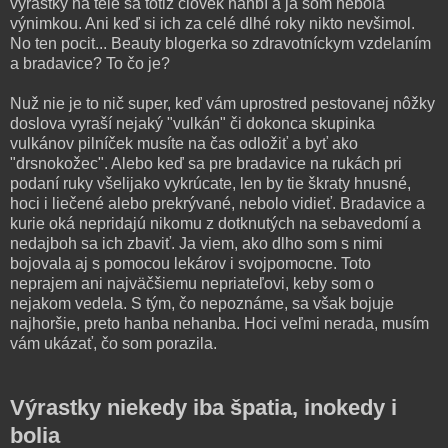
výrastky na tele sa totiž človek hanbí a ja som nebola
výnimkou. Ani keď si ich za celé dlhé roky nikto nevšimol.
No ten pocit... Beauty blogerka so zdravotníckym vzdelaním
a bradavice? To čo je?
Nuž nie je to nič super, keď vám uprostred pestovanej nôžky
doslova vyraší nejaký "vulkán" či dokonca skupinka
vulkánov pilníček musíte na čas odložiť a byť ako
"drsnokožec". Alebo keď sa pre bradavice na rukách pri
podaní ruky všelijako vykrúcate, len by tie škraty hnusné,
hoci i liečené alebo prekrývané, nebolo vidieť. Bradavice a
kurie oká nepridajú nikomu z dotknutých na sebavedomí a
nedajboh sa ich zbaviť. Ja viem, ako dlho som s nimi
bojovala aj s pomocou lekárov i svojpomocne. Toto
neprajem ani najväčšiemu nepriateľovi, keby som o
nejakom vedela. S tým, čo nepoznáme, sa však bojuje
najhoršie, preto hanba nehanba. Hoci veľmi nerada, musím
vám ukázať, čo som porazila.
Výrastky niekedy iba špatia, inokedy i
bolia