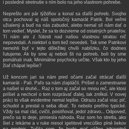
i posledné stretnutie s ním bolo na jeho vlastnom pohrebe.
Neprešlo ani pár týždňov a konal sa ďalší pohreb. Svojho
otca pochoval aj náš spoločný kamarát Patrik. Bol veľmi
užialený a buď na nás zabudol, alebo nemal síl nám dať o
tom vedieť. Myslel, že sa to dozvieme od ostatných priateľov.
Tí nám ale z ľútosti nad našou vlastnou stratou nič
nepovedali. A niektorí o tom tiež nevedeli. Tak sme Patrikovi
nemohli byť v tejto dôležitej chvíli nablízku, čo dodnes
ľutujeme. Ak by sme aj neboli šli na pohreb, boli by sme
pomáhali inak. Minimálne psychicky určite. Však kto by jeho
žiaľ chápal lepšie?
Už koncom jari sa nám pred očami začal strácať ďalší
kamarát - Pali. Paľo sa nám zlajdáčil. Prišiel o zamestnanie
a našiel si druhé... Raz o tom aj začal so mnou reč, ale ktosi
prišiel a nechcel o tom rozprávať ďalej, tak zmĺkol. V novej
práci to však evidentne nemal lepšie. Odrazu začal viac piť,
schudol a prestal o seba dbať. To nebolo preňho typické.
Vždy sa mal rád, cvičil, posilňoval, jedol zdravo... Odpoveď,
prečo sa to deje, priniesla náhoda. Raz som ho stretla, ako
šiel z lekárne a v ruke niesol igelitové vrecúško plné liekov
na predpis. Tušila som, že bude mať vážne zdravotné