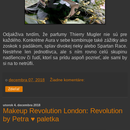
Odjakživa tvrdím, že parfumy Thierry Mugler nie sú pre
každého. Konkrétne Aura v sebe kombinuje také zážitky ako
zoskok s padákom, splav divokej rieky alebo Spartan Race.
Nestrhne len jednotlivca, ale s ním rovno celú skupinu
nadšencov či ľudí, ktorí sa prídu aspoň pozrieť, ale sami by
si na to netrúfli.
o
decembra 07, 2018
Žiadne komentáre:
Zdieľať
utorok 4. decembra 2018
Makeup Revolution London: Revolution
by Petra ♥ paletka