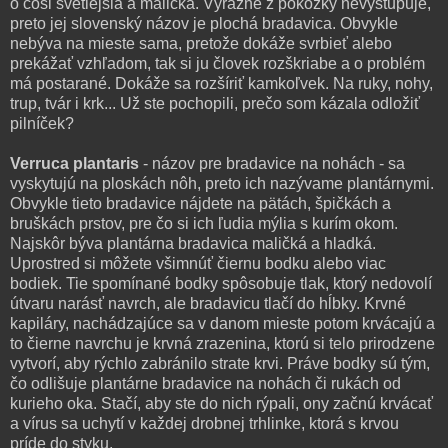
o čosi svetlejšia a maličká. Výrazne z pokožky nevystupuje,
preto jej slovenský názov je plochá bradavica. Obvykle
nebýva na mieste sama, pretože dokáže svrbieť alebo
prekážať vzhľadom, tak si ju človek rozškriabe a o problém
má postarané. Dokáže sa rozšíriť kamkoľvek. Na ruky, nohy,
trup, tvár i krk... Už ste pochopili, prečo som kázala odložiť
pilníček?
Verruca plantaris
- názov pre bradavice na nohách - sa
vyskytujú na ploskách nôh, preto ich nazývame plantárnymi.
Obvykle tieto bradavice nájdete na pätách, špičkách a
bruškách prstov, pre čo si ich ľudia mýlia s kurím okom.
Najskôr býva plantárna bradavica maličká a hladká.
Uprostred si môžete všimnúť čiernu bodku alebo viac
bodiek. Tie spomínané bodky spôsobuje tlak, ktorý nedovolí
útvaru narásť navrch, ale bradavicu tlačí do hĺbky. Krvné
kapiláry, nachádzajúce sa v danom mieste potom krvácajú a
to čierne navrchu je krvná zrazenina, ktorú si telo prirodzene
vytvorí, aby rýchlo zabránilo strate krvi. Práve bodky sú tým,
čo odlišuje plantárne bradavice na nohách či rukách od
kurieho oka. Stačí, aby ste do nich rýpali, ony začnú krvácať
a vírus sa uchytí v každej drobnej trhlinke, ktorá s krvou
príde do styku.