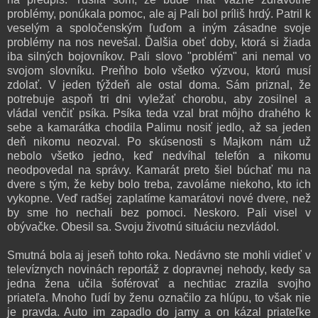
problémy, ponúkala pomoc, ale aj Pali bol príliš hrdý. Patril k
veselým a spoločenským ľuďom a iným zásadne svoje
problémy na nos nevešal. Ďalšia obeť doby, ktorá si žiada
iba silných bojovníkov. Pali slovo "problém" ani nemal vo
svojom slovníku. Preňho bolo všetko výzvou, ktorú musí
zdolať. V jeden týždeň ale ostal doma. Sám priznal, že
potrebuje aspoň tri dni vyležať chorobu, aby zosilnel a
vládal venčiť psíka. Psíka teda vzal brat môjho drahého k
sebe a kamarátka chodila Palimu nosiť jedlo, až sa jeden
deň nikomu neozval. Po skúsenosti s Majkom nám už
nebolo všetko jedno, keď nedvíhal telefón a nikomu
neodpovedal na správy. Kamarát preto šiel búchať mu na
dvere s tým, že keby bolo treba, zavoláme niekoho, kto ich
vykopne. Veď radšej zaplatíme kamarátovi nové dvere, než
by sme ho nechali bez pomoci. Neskoro. Pali visel v
obývačke. Obesil sa. Svoju životnú situáciu nezvládol.
Smutná bola aj jeseň tohto roka. Nedávno ste mohli vidieť v
televíznych novinách reportáž z dopravnej nehody, kedy sa
jedna žena učila šoférovať a nechtiac zrazila svojho
priateľa. Mnoho ľudí by ženu označilo za hlúpu, to však nie
je pravda. Auto im zapadlo do jamy a on kázal priateľke