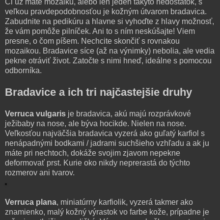
Či už máte mozaiku, alebo len jeden takýto nedostatok, s
veľkou pravdepodobnosťou je kožným útvarom bradavica.
Zabudnite na pedikúru a hlavne si vyhoďte z hlavy možnosť,
že vám pomôže pilníček. Ani to s ním neskúšajte! Viem
presne, o čom píšem. Nechcite skončiť s rovnakou
mozaikou. Bradavice síce (až na výnimky) nebolia, ale vedia
pekne otráviť život. Zatočte s nimi hneď, ideálne s pomocou
odborníka.
Bradavice a ich tri najčastejšie druhy
Verruca vulgaris
je bradavica, akú majú rozprávkové
ježibaby na nose, ale býva hocikde. Nielen na nose.
Veľkosťou najväčšia bradavica vyzerá ako guľatý karfiol s
nenápadnými bodkami / jadrami suchšieho vzhľadu a ak ju
máte pri nechtoch, dokáže svojim zjavom nepekne
deformovať prst. Kurie oko nikdy neprerastá do týchto
rozmerov ani tvarov.
Verruca plana
, miniatúrny karfiolik, vyzerá takmer ako
znamienko, malý kožný výrastok vo farbe kože, prípadne je