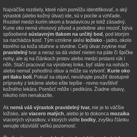
Najväčšie rozdiely, ktoré nám pomôžu identifikovať, o aký
výrastok (alebo kožný útvar) ide, sú v pocite a vzhľade.
Rozdiel medzi kurím okom a bradavicou je totiž zásadný.
Kurie oko nemá vírusový pôvod a podobne ako mozoľ, býva
spôsobené
sústavným tlakom na určitý bod
, pod ktorým
sa nachádza kosť. Tým vznikne akési
ložisko
- jadro, okolo
ktorého sa koža stiahne a stvrdne. Celý útvar zvykne mať
pravidelný
tvar a neraz sa dá vidieť nielen na päte či špičke
nohy, ale aj na článkoch prstov alebo medzi prstami rúk i
nôh. Stačí pracovať na výrobnej linke, byť stále na nohách
alebo nemať pohodlnú obuv a môže sa vytvoriť.
Kurie oko
pri tlaku bolí.
Pokiaľ sa objaví, neváhajte použiť dostupné
prípravky z lekárne alebo ešte lepšie - rovno navštíviť
kožného lekára. Pomôcť môže i pedikúra. Žiadne obavy,
nikoho ním nenakazíte.
Ak
nemá váš výrastok pravidelný tvar,
nie je to väčšie
ložisko, ale
viacero
malých
, alebo je to dokonca
mozaika
viacerých výrastkov, v ktorých vidíte
bodky
, zvyšku článku
venujte obzvlášť veľkú pozornosť.