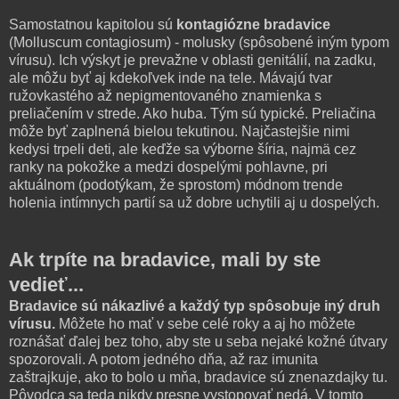
Samostatnou kapitolou sú
kontagiózne bradavice
(Molluscum contagiosum) - molusky (spôsobené iným typom
vírusu). Ich výskyt je prevažne v oblasti genitálií, na zadku,
ale môžu byť aj kdekoľvek inde na tele. Mávajú tvar
ružovkastého až nepigmentovaného znamienka s
preliačením v strede. Ako huba. Tým sú typické. Preliačina
môže byť zaplnená bielou tekutinou. Najčastejšie nimi
kedysi trpeli deti, ale keďže sa výborne šíria, najmä cez
ranky na pokožke a medzi dospelými pohlavne, pri
aktuálnom (podotýkam, že sprostom) módnom trende
holenia intímnych partií sa už dobre uchytili aj u dospelých.
Ak trpíte na bradavice, mali by ste
vedieť...
Bradavice sú nákazlivé a každý typ spôsobuje iný druh
vírusu.
Môžete ho mať v sebe celé roky a aj ho môžete
roznášať ďalej bez toho, aby ste u seba nejaké kožné útvary
spozorovali. A potom jedného dňa, až raz imunita
zaštrajkuje, ako to bolo u mňa, bradavice sú znenazdajky tu.
Pôvodca sa teda nikdy presne vystopovať nedá. V tomto