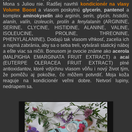
Mona s Juliou nie. Radšej navrhli
kondicionér na vlasy
Volume Boost
a vlasom poskytnú
glycerín
,
pantenol
a
komplex
aminokyselín
ako
arginín, serín, glycín, histidín,
alanín, valín, izoleucín, prolín a fenylalanín
(ARGININE,
SERINE, CLYCINE, HISTIDINE, ALANINE, VALINE,
ISOLEUCINE, PROLINE, THREONINE,
PHENYLALANINE). Dodajú tak vlasom vlhkosť, zacelia ich
a najmä zabránia, aby sa o seba treli, vytvárali statický náboj
a ešte viac sa ničili. Bonusom je ovocie známe ako
acerola
(MALPIGHIA EMARGINATA FRUIT EXTRACT) a
acai
(EUTERPE OLERACEA FRUIT EXTRACT) plné
antioxidantov, ktoré vdýchnu vlasom vôňu i nový život tým,
že pomôžu aj pokožke, čo môžem potvrdiť. Moja koža
reaguje na kondicionér veľmi dobre. Netvorí lupiny,
nedriapem sa.