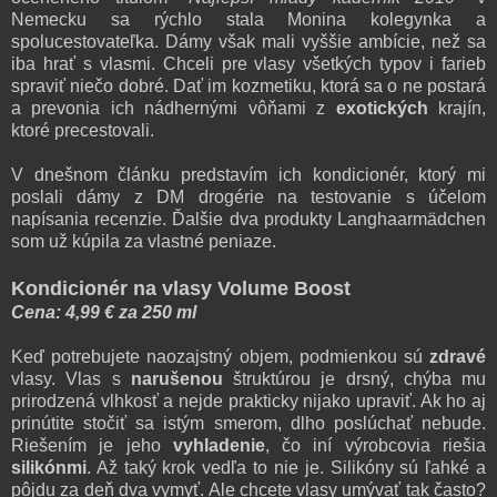
Nemecku sa rýchlo stala Monina kolegynka a
spolucestovateľka. Dámy však mali vyššie ambície, než sa
iba hrať s vlasmi. Chceli pre vlasy všetkých typov i farieb
spraviť niečo dobré. Dať im kozmetiku, ktorá sa o ne postará
a prevonia ich nádhernými vôňami z
exotických
krajín,
ktoré precestovali.
V dnešnom článku predstavím ich kondicionér, ktorý mi
poslali dámy z DM drogérie na testovanie s účelom
napísania recenzie. Ďalšie dva produkty Langhaarmädchen
som už kúpila za vlastné peniaze.
Kondicionér na vlasy Volume Boost
Cena: 4,99 € za 250 ml
Keď potrebujete naozajstný objem, podmienkou sú
zdravé
vlasy. Vlas s
narušenou
štruktúrou je drsný, chýba mu
prirodzená vlhkosť a nejde prakticky nijako upraviť. Ak ho aj
prinútite stočiť sa istým smerom, dlho poslúchať nebude.
Riešením je jeho
vyhladenie
, čo iní výrobcovia riešia
silikónmi
. Až taký krok vedľa to nie je. Silikóny sú ľahké a
pôjdu za deň dva vymyť. Ale chcete vlasy umývať tak často?