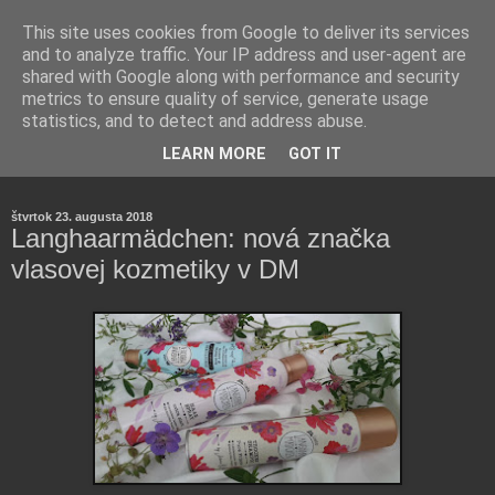
This site uses cookies from Google to deliver its services
and to analyze traffic. Your IP address and user-agent are
shared with Google along with performance and security
metrics to ensure quality of service, generate usage
statistics, and to detect and address abuse.
Farmaceutická laborantka hodnotí zloženie kozmetiky,
LEARN MORE
GOT IT
rozoberá témy o zdraví, živote a všetko možné.
štvrtok 23. augusta 2018
Langhaarmädchen: nová značka
vlasovej kozmetiky v DM