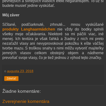
pevnejších a silnejších vlasoch efekt negarantujem. To už si
budete musieť jedine vyskúšať.
Môj záver
Sčítané, podčiarknuté, zrhnuté... mnou vyskúšané
produkty Langhaarmädchen
nie vždy do bodky splnili
všetky moje očakávania. Niektoré sa mi páčili viac, iné
menej. Ich textúra je však ľahká a žiadny z nich mi preto
nezaťažil vlasy ani nevyprovokoval pokožku k ešte väčšej
tvorbe mazu. S troškou snahy s nimi môžu vytvoriť majiteľky
jemných vlasov celkom obstojný objem a nádherne
prevoňať svoje vlasy, čo je tiež jednou z výhod tejto značky.
o
augusta 23, 2018
Zdieľať
Žiadne komentáre:
Zverejnenie komentára