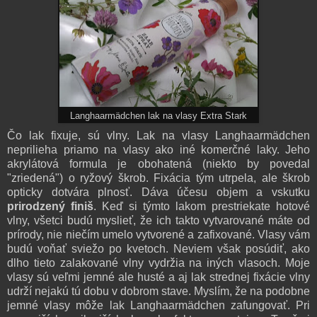
Langhaarmädchen lak na vlasy Extra Stark
Čo lak fixuje, sú vlny. Lak na vlasy Langhaarmädchen
neprilieha priamo na vlasy ako iné komerčné laky. Jeho
akrylátová formula je obohatená (niekto by povedal
"zriedená") o ryžový škrob. Fixácia tým utrpela, ale škrob
opticky dotvára plnosť. Dáva účesu objem a vskutku
prirodzený finiš
. Keď si týmto lakom prestriekate hotové
vlny, všetci budú myslieť, že ich takto vytvarované máte od
prírody, nie niečím umelo vytvorené a zafixované. Vlasy vám
budú voňať sviežo po kvetoch. Neviem však posúdiť, ako
dlho tieto zalakované vlny vydržia na iných vlasoch. Moje
vlasy sú veľmi jemné ale husté a aj lak strednej fixácie vlny
udrží nejakú tú dobu v dobrom stave. Myslím, že na podobne
jemné vlasy môže lak Langhaarmädchen zafungovať. Pri