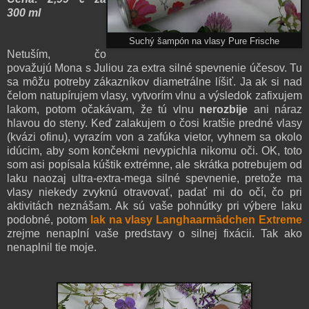
300 ml
Suchý šampón na vlasy Pure Frische
Netuším, čo
považujú Mona s Juliou za extra silné spevnenie účesov. Tu
sa môžu potreby zákazníkov diametrálne líšiť. Ja ak si nad
čelom natupírujem vlasy, vytvorím vlnu a výsledok zafixujem
lakom, potom očakávam, že tú vlnu
nerozbije
ani náraz
hlavou do steny. Keď zalakujem o čosi kratšie predné vlasy
(kvázi ofinu), vyrazím von a zafúka vietor, vyhnem sa okolo
idúcim, aby som končekmi nevypichla nikomu oči. OK, toto
som asi popísala kúštik extrémne, ale skrátka potrebujem od
laku naozaj ultra-extra-mega silné spevnenie, pretože ma
vlasy niekedy zvyknú otravovať, padať mi do očí, čo pri
aktivitách neznášam. Ak sú vaše pohnútky pri výbere laku
podobné, potom
lak na vlasy Langhaarmädchen Extreme
zrejme nenaplní vaše predstavy o silnej fixácii. Tak ako
nenaplnil tie moje.