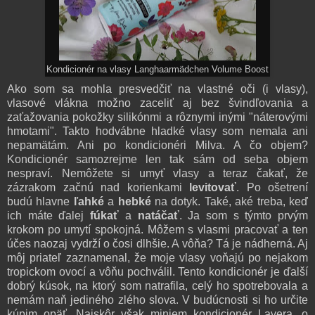
Kondicionér na vlasy Langhaarmädchen Volume Boost
Ako som sa mohla presvedčiť na vlastné oči (i vlasy),
vlasové vlákna možno zaceliť aj bez švindľovania a
zaťažovania pokožky silikónmi a rôznymi inými "náterovými
hmotami". Takto hodvábne hladké vlasy som nemala ani
nepamätám. Ani po kondicionéri Milva. A čo objem?
Kondicionér samozrejme len tak sám od seba objem
nespraví. Nemôžete si umyť vlasy a teraz čakať, že
zázrakom začnú nad korienkami
levitovať
. Po ošetrení
budú hlavne
ľahké
a
hebké
na dotyk. Také, aké treba, keď
ich máte ďalej
fúkať
a
natáčať
. Ja som s týmto prvým
krokom po umytí spokojná. Môžem s vlasmi pracovať a ten
účes naozaj vydrží o čosi dlhšie. A vôňa? Tá je nádherná. Aj
môj priateľ zaznamenal, že moje vlasy voňajú po nejakom
tropickom ovocí a vôňu pochválil. Tento kondicionér je ďalší
dobrý kúsok, na ktorý som natrafila, celý ho spotrebovala a
nemám naň jediného zlého slova. V budúcnosti si ho určite
kúpim
opäť
. Najskôr však miniem kondicionér Lavera, o