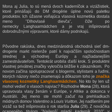
Mona aj Julia, to sú mená dvoch kaderníčok a vizážistiek,
ktoré prinášajú do DM drogérie úplne novú paletku
produktov. Ich úžasne voňajúca vlasová kozmetika dostala
meno "Dlhovlasé dievča", čiže po
nemecky Langhaarmädchen a je vraj inšpirovaná
dobrodružnými výpravami, ktoré dámy podnikajú.
Pôvodne rakúska, dnes medzinárodná obchodná sieť dm-
drogerie markt nielenže patrí k najväčším spoločnostiam
strednej a východnej Európy a najžiadanejším
zamestnávateľom. Tentokrát urobila ďalší krok. S produktmi
vlastnej privátnej značky vykročila bližšie k zákazníkom. Po
novom začína spolupracovať s blogermi, stylistami a ľuďmi,
ktorých názory niečo znamenajú a dôkazom toho je
značka
vlasovej kozmetiky Langhaarmädchen
. No kto by len už
mohol vedieť o vlasoch najviac? Rozhodne
Mona
(28), ktorá
upravovala vlasy ženám v Európe, v Afrike a dokonca v
Austrálii. Jej meno ste mohli začuť na prehliadkach
módnych domov
Valentino
a
Louis Vuitton
. Jej nadšením pre
vizáž sa tiež inšpirovala o rok staršia
Julia
(29). Z nováčika
oceneného titulom
"Najlepší mladý kaderník 2010"
v