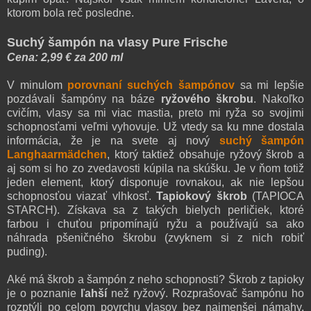
ktorom bola reč posledne.
Suchý šampón na vlasy Pure Frische
Cena: 2,99 € za 200 ml
V minulom
porovnaní suchých šampónov
sa mi lepšie
pozdávali šampóny na báze
ryžového škrobu
. Nakoľko
cvičím, vlasy sa mi viac mastia, preto mi ryža so svojimi
schopnosťami veľmi vyhovuje. Už vtedy sa ku mne dostala
informácia, že je na svete aj nový
suchý šampón
Langhaarmädchen
, ktorý taktiež obsahuje ryžový škrob a
aj som si ho zo zvedavosti kúpila na skúšku. Je v ňom totiž
jeden element, ktorý disponuje rovnakou, ak nie lepšou
schopnosťou viazať vlhkosť.
Tapiokový škrob
(TAPIOCA
STARCH). Získava sa z takých bielych perličiek, ktoré
farbou i chuťou pripomínajú ryžu a používajú sa ako
náhrada pšeničného škrobu (zvyknem si z nich robiť
puding).
Aké má škrob a šampón z neho schopnosti? Škrob z tapioky
je o poznanie
ľahší
než ryžový. Rozprašovač šampónu ho
rozptýli po celom povrchu vlasov bez najmenšej námahy.