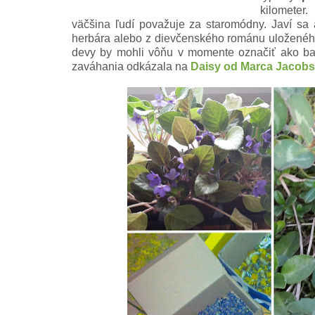
kilometer
väčšina ľudí považuje za staromódny. Javí sa a
herbára alebo z dievčenského románu uloženého 
devy by mohli vôňu v momente označiť ako b
zaváhania odkázala na
Daisy od Marca Jacob