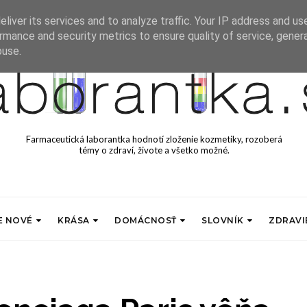
liver its services and to analyze traffic. Your IP address and us
rmance and security metrics to ensure quality of service, gene
buse.
Farmaceutická laborantka hodnotí zloženie kozmetiky, rozoberá
témy o zdraví, živote a všetko možné.
E NOVÉ
KRÁSA
DOMÁCNOSŤ
SLOVNÍK
ZDRAVI