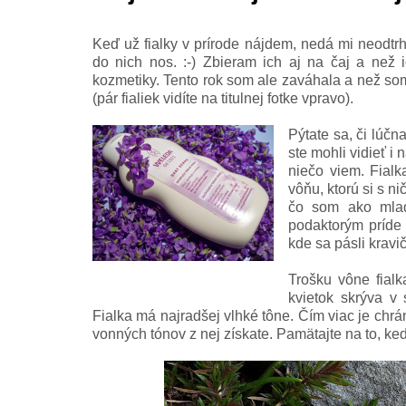
Keď už fialky v prírode nájdem, nedá mi neodtr
do nich nos. :-) Zbieram ich aj na čaj a než 
kozmetiky. Tento rok som ale zaváhala a než som 
(pár fialiek vidíte na titulnej fotke vpravo).
Pýtate sa, či lúčn
ste mohli vidieť i 
niečo viem. Fial
vôňu, ktorú si s n
čo som ako mlad
podaktorým príde 
kde sa pásli kravi
Trošku vône fialk
kvietok skrýva v 
Fialka má najradšej vlhké tône. Čím viac je ch
vonných tónov z nej získate. Pamätajte na to, ke