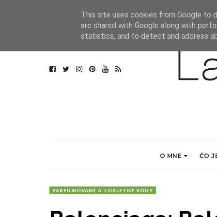
This site uses cookies from Google to de
are shared with Google along with perfo
statistics, and to detect and address a
O MNE
ČO J
PARFUMOVANÉ A TOALETNÉ VODY