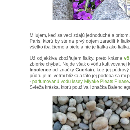
Milujem, keď sa veci zdajú jednoduché a pritom 
Paris, ktorú by ste na prvý dojem zaradili k fi
všetko iba čierne a biele a nie je fialka ako fialka.
Už odjakživa zbožňujem fialky, preto krásna
vô
zbierke chýbať. Nejde však o vôňu kultivovanej kv
Insolence
od značky
Guerlain
, kde jej púdrov
púdru je mi veľmi blízka a táto jej podoba sa mi 
-
parfumovanú vodu Issey Miyake Pleats Please
Svieža kráska, ktorú používa i značka Balenciag