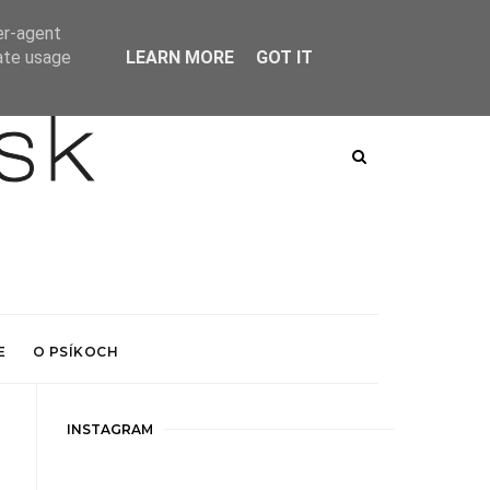
er-agent
rate usage
LEARN MORE
GOT IT
E
O PSÍKOCH
INSTAGRAM