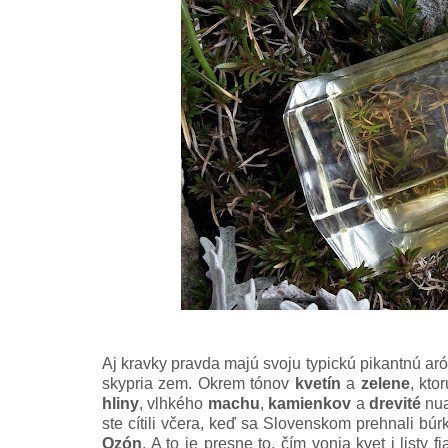
Aj kravky pravda majú svoju typickú pikantnú aró
skypria zem. Okrem tónov
kvetín
a
zelene
, kto
hliny
, vlhkého
machu
,
kamienkov
a
drevité
nua
ste cítili včera, keď sa Slovenskom prehnali bú
Ozón
. A to je presne to, čím vonia kvet i listy