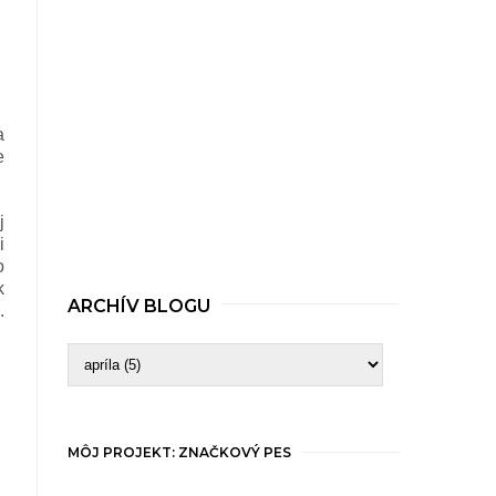
a
e
j
i
o
k
ARCHÍV BLOGU
.
MÔJ PROJEKT: ZNAČKOVÝ PES