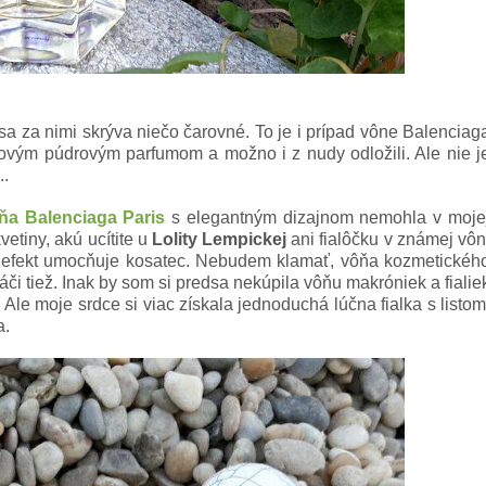
sa za nimi skrýva niečo čarovné. To je i prípad vône Balenciag
alkovým púdrovým parfumom a možno i z nudy odložili. Ale nie j
..
ňa Balenciaga Paris
s elegantným dizajnom nemohla v moje
etiny, akú ucítite u
Lolity Lempickej
ani fialôčku v známej vôn
ý efekt umocňuje kosatec. Nebudem klamať, vôňa kozmetickéh
páči tiež. Inak by som si predsa nekúpila vôňu makróniek a fialie
. Ale moje srdce si viac získala jednoduchá lúčna fialka s listom
a.