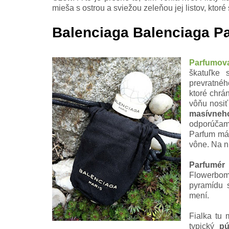
mieša s ostrou a sviežou zeleňou jej listov, ktoré
Balenciaga Balenciaga Pari
Parfumova
škatuľke 
prevratnéh
ktoré
chrá
vôňu nosiť
masívneh
odporúča
Parfum m
vône. Na n
Parfumér
Flowerbomb
pyramídu 
mení.
Fialka tu 
typický
p