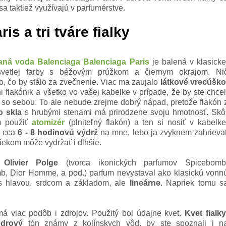
 sa taktiež využívajú v parfumérstve.
s a tri tváre fialky
ná voda Balenciaga Balenciaga Paris
je balená v klasicke
svetlej farby s béžovým prúžkom a čiernym okrajom. Ni
o, čo by stálo za zvečnenie. Viac ma zaujalo
látkové vrecúšk
ni
flakónik a všetko vo vašej kabelke v prípade, že by ste chcel
 so sebou. To ale nebude zrejme dobrý nápad, pretože flakón 
o skla
s hrubými stenami má prirodzene svoju hmotnosť. Skô
m použiť
atomizér
(plniteľný flakón) a ten si nosiť v kabelke
á cca
6 - 8 hodinovú výdrž
na mne, lebo ja zvyknem zahrieva
iekom môže vydržať i dlhšie.
 Olivier Polge
(tvorca ikonických parfumov Spicebomb
, Dior Homme, a pod.) parfum nevystaval ako klasickú vonn
s hlavou, srdcom a základom, ale
lineárne
. Napriek tomu s
má viac podôb i zdrojov. Použitý bol údajne kvet.
Kvet fialk
údrový
tón známy z kolínskych vôd, by ste spoznali i n