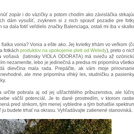
hnúť zopár i do vázičky a potom chodím ako závisláčka strkajú
ich dám vysušiť, zvyknem si z nich spraviť pozadie pre fotk
sa dala fotiť veľdielo značky Balenciaga, ostali mi iba v skalk
a fialka vonia? Vonia a ešte ako. Jej kvietky trhám vo veľkom (č
na fotkách
produktov na upokojenie pleti od Weledy
), preto o nic
ka voňavá (latinsky VIOLA ODORATA) má sviežu až ozónick
ičím nezameníte, lebo je jedinečná a predsa mi pripomína všetko
á dievčina mala rada. Prepáčte, ak vám moje prirovnani
nevhodné, ale mne pripomína vlhký les, studničku a pasienky
čky.
a určite pobrala aj od jej ušľachtilého príbuzenstva, ale lúčn
sebe väčší potenciál. Je to dané prostredím, v ktorom rastie
ránená pred slnkom, tým menej vybledne a tým bohatšie spektru
ď ju budete trhať na okrasu. Vyhľadávajte zatienené stanoviská.