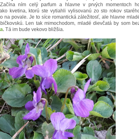
. Začína ním celý parfum a hlavne v prvých momentoch h
ko kvetina, ktorú ste vytiahli vylisovanú zo sto rokov staréh
na povale. Je to síce romantická záležitosť, ale hlavne mlad
abičkovskú. Len tak mimochodom, mladé dievčatá by som be
sa
.
Tá im bude vekovo bližšia.