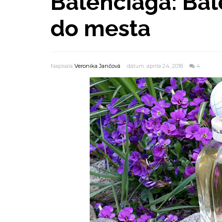
Balenciaga: Bal
do mesta
Napísala
Veronika Jančová
dátum: apríla 24, 2018
4