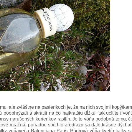
mu, ale zvláštne na pasienkoch je, že na nich svojimi kopýtkam
rú poobhrýzali a skrátili na čo najkratšiu dĺžku, tak ucítite i vôň
nsy narušených korienkov rastlín. Je to vôňa podobná tomu, č
rkové mračná, poriadne spŕchlo a odrazu sa dalo krásne dýchať
 fialky voňavej a Balenciaga Paris. Púdrová vôňa kvetín fialky s