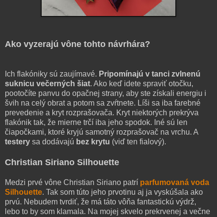
Ako vyzerajú vône tohto návrhára?
Ich flakóniky sú zaujímavé.
Pripomínajú v tanci zvlnenú
suknicu večerných šiat
. Ako keď idete spraviť otočku,
pootočíte panvu do opačnej strany, aby ste získali energiu i
švih na celý obrat a potom sa zvŕtnete. Líši sa iba farebné
prevedenie a kryt rozprašovača. Kryt niektorých prekrýva
flakónik tak, že mierne trčí iba jeho spodok. Iné sú len
čiapočkami, ktoré kryjú samotný rozprašovač na vrchu. A
testery
sa dodávajú
bez krytu
(viď ten fialový).
Christian Siriano Silhouette
Medzi prvé vône Christian Siriano patrí
parfumovaná voda
Silhouette
. Tak som túto jeho prvotinu aj ja vyskúšala ako
prvú. Nebudem tvrdiť, že má táto vôňa fantastickú výdrž,
lebo to by som klamala. Na mojej skvelo prekrvenej a večne