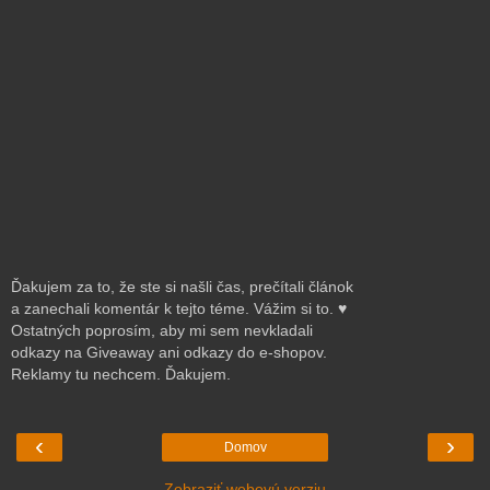
Ďakujem za to, že ste si našli čas, prečítali článok
a zanechali komentár k tejto téme. Vážim si to. ♥
Ostatných poprosím, aby mi sem nevkladali
odkazy na Giveaway ani odkazy do e-shopov.
Reklamy tu nechcem. Ďakujem.
‹
›
Domov
Zobraziť webovú verziu