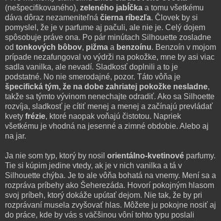
(nešpecifikovaného),
zeleného jabĺčka
a tomu všetkému
dáva dôraz nezameniteľná
čierna ríbezľa
. Človek by si
pomyslel, že je v parfume aj pačuli, ale nie je. Celý dojem
spôsobuje práve ona. Po pár minútach Silhouette zosladne
od
tonkových bôbov
,
pižma
a
benzoínu
. Benzoín v mojom
prípade nezafungoval vo výdrži na pokožke, mne by asi viac
sadla vanilka, ale nevadí. Sladkosť doplnili a to je
podstatné. No nie smerodajné, pozor. Táto vôňa je
špecifická tým, že na dobe zahriatej pokožke nesladne
,
takže sa týmto vývinom nenechajte odradiť. Ako sa Silhoette
rozvíja, sladkosť je cítiť menej a menej a začínajú prevládať
kvety
frézie
, ktoré naopak voňajú čistotou. Napriek
všetkému je vhodná na jesenné a zimné obdobie. Alebo aj
na jar.
Ja nie som typ, ktorý by nosil
orientálno-kvetinové
parfumy.
Tie si kúpim jedine vtedy, ak je v nich vanilka a tá v
Silhouette chýba. Je to ale vôňa bohatá na vnemy. Mení sa a
rozpráva príbehy ako Šeherezáda. Hovorí pokojným hlasom
svoj príbeh, ktorý dokáže upútať dejom. Nie tak, že by pri
rozprávaní musela zvyšovať hlas. Môžete ju pokojne nosiť aj
do práce, kde by vás s väčšinou vôní tohto typu poslali