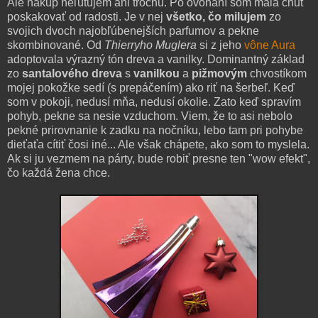
Ale nákup neľutujem ani trochu. Po ovoňaní som mala chuť
poskakovať od radosti. Je v nej
všetko, čo milujem
zo
svojich dvoch najobľúbenejších parfumov a pekne
skombinované. Od
Thierryho Muglera
si z jeho
vône Aura
adoptovala výrazný tón dreva a vanilky. Dominantný základ
zo
santalového dreva
s
vanilkou
a
pižmovým
chvostíkom
mojej pokožke sedí (s prepáčením) ako riť na šerbeľ. Keď
som v pokoji, nedusí mňa, nedusí okolie. Zato keď spravím
pohyb, pekne sa nesie vzduchom. Viem, že to asi nebolo
pekné prirovnanie k zadku na nočníku, lebo tam pri pohybe
dieťaťa cítiť čosi iné... Ale však chápete, ako som to myslela.
Ak si ju vezmem na párty, bude robiť presne ten "wow efekt",
čo každá žena chce.