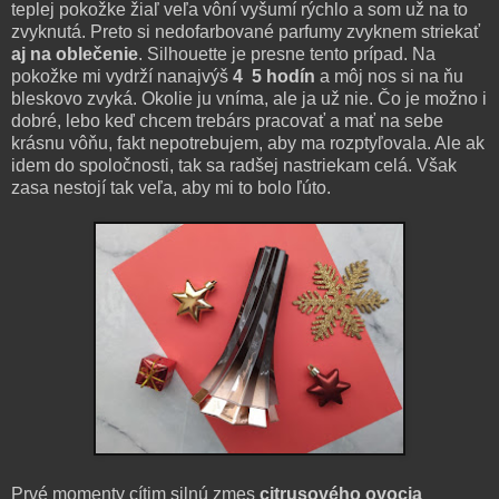
teplej pokožke žiaľ veľa vôní vyšumí rýchlo a som už na to
zvyknutá. Preto si nedofarbované parfumy zvyknem striekať
aj na oblečenie
. Silhouette je presne tento prípad. Na
pokožke mi vydrží nanajvýš
4 5 hodín
a môj nos si na ňu
bleskovo zvyká. Okolie ju vníma, ale ja už nie. Čo je možno i
dobré, lebo keď chcem trebárs pracovať a mať na sebe
krásnu vôňu, fakt nepotrebujem, aby ma rozptyľovala. Ale ak
idem do spoločnosti, tak sa radšej nastriekam celá. Však
zasa nestojí tak veľa, aby mi to bolo ľúto.
Prvé momenty cítim silnú zmes
citrusového ovocia