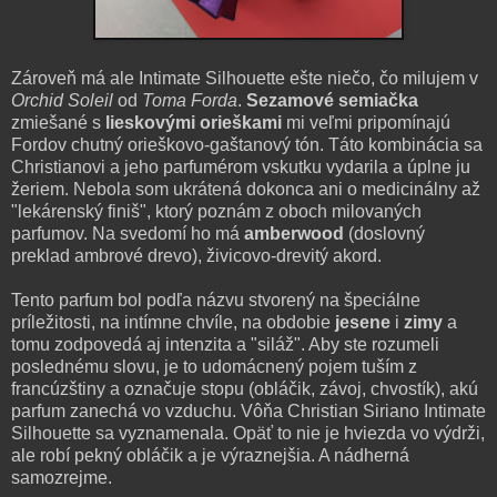
Zároveň má ale Intimate Silhouette ešte niečo, čo milujem v
Orchid Soleil
od
Toma Forda
.
Sezamové semiačka
zmiešané s
lieskovými orieškami
mi veľmi pripomínajú
Fordov chutný orieškovo-gaštanový tón. Táto kombinácia sa
Christianovi a jeho parfumérom vskutku vydarila a úplne ju
žeriem. Nebola som ukrátená dokonca ani o medicinálny až
"lekárenský finiš", ktorý poznám z oboch milovaných
parfumov. Na svedomí ho má
amberwood
(doslovný
preklad ambrové drevo), živicovo-drevitý akord.
Tento parfum bol podľa názvu stvorený na špeciálne
príležitosti, na intímne chvíle, na obdobie
jesene
i
zimy
a
tomu zodpovedá aj intenzita a "siláž". Aby ste rozumeli
poslednému slovu, je to udomácnený pojem tuším z
francúzštiny a označuje stopu (obláčik, závoj, chvostík), akú
parfum zanechá vo vzduchu. Vôňa Christian Siriano Intimate
Silhouette sa vyznamenala. Opäť to nie je hviezda vo výdrži,
ale robí pekný obláčik a je výraznejšia. A nádherná
samozrejme.