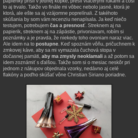
papieriky prišli v jednej kôpke, prešli viacerými rukami a čosi
to aj trvalo. Takže vo finále mi vôbec nebolo jasné, ktorá je
ktorá, ale ešte sa aj vzájomne poprelínali. Z takéhoto
skúšania by som vám recenziu nenapísala. Ja keď niečo
testujem, potrebujem
čas a presnosť
. Streknem aj na
papierik, streknem aj na zápästie, privoniavam, robím si
poznámky a je pravda, že niekedy toho ovoniam naraz viac.
Ale idem na to
postupne
. Keď spoznám vôňu, pričuchnem k
zrnkovej káve, aby sa mi vymazala čuchová stopa v
dočasnej pamäti,
aby ma zmysly neoklamali
a až potom sa
idem zoznámiť s ďalšou. Takže som si o mesiac neskôr pri
jednom z nákupov objednala vzorky, nedávno aj celé
flakóny a poďho skúšať vône Christian Siriano poriadne.