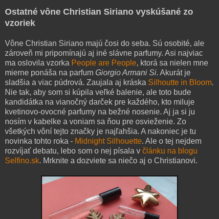
Ostatné vône Christian Siriano vyskúšané zo
vzoriek
Vône Christian Siriano majú čosi do seba. Sú osobité, ale
zároveň mi pripomínajú aj iné slávne parfumy. Asi najviac
ma oslovila vzorka
People are People
, ktorá sa nielen mne
mierne ponáša na parfum
Giorgio Armani Si
. Akurát je
sladšia a viac púdrová. Zaujala aj kráska
Silhoutte in Bloom
.
Nie tak, aby som si kúpila veľké balenie, ale toto bude
kandidátka na vianočný darček pre každého, kto miluje
kvetinovo-ovocné parfumy na bežné nosenie. Aj ja si ju
nosím v kabelke a voniam sa ňou pre osvieženie. Zo
všetkých vôní tejto značky je najľahšia. A nakoniec je tu
novinka tohto roka -
Midnight Silhouette
. Ale o tej nejdem
rozvíjať debatu, lebo som o nej písala v
článku na blogu
Selfino.sk
. Mrknite a dozviete sa niečo aj o Christianovi.