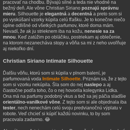
pracovať na chodbu. Bývajú silné a teda nie vhodné na
bežný deň. Ale vône Christian Siriano
poznajú správnu
mieru
. Silhouette je
elegantná
a
decentná
a preto som si
po vyskúšaní vzorky kúpila celú fľašku. Je to konečne niečo
úplne odlišné od všetkých parfumov, ktoré doma mám.
Nevadí, že ak ju strieknem iba na kožu,
nenesie sa za
mnou
. Keď zatúžim po obláčiku, postriekam aj oblečenie,
na ktorom nezanecháva stopy a vôňa sa mi z neho uvoľňuje
aj niekoľko dní.
Christian Siriano Intimate Silhouette
Ďalšiu vôňu, ktorú som si kúpila v plnom balení, je
parfumovaná voda
Intimate Silhoette
. Priznám sa, že z tejto
som si vzorku nekúpila. Šla som do nej
naslepo
a aj
čiastočne podľa toho, čo o nej hovorila kolegynka Lidka.
Ona má na parfumy podobný vkus a tiež sa jej páčia sladšie
orientálno-vanilkové vône
. Z tejto som si ale objednala iba
tester
, nech nenechám celú svoju predvianočnú výplatu v
robote. Veď chcieť si kúpiť každú novinku, to by som
pracovala zadarmo. 😂