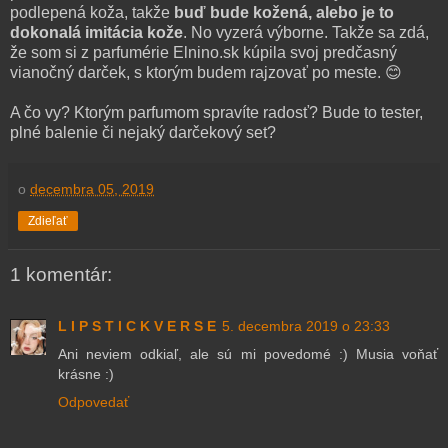
podlepená koža, takže
buď bude kožená, alebo je to
dokonalá imitácia kože
. No vyzerá výborne. Takže sa zdá,
že som si z parfumérie Elnino.sk kúpila svoj predčasný
vianočný darček, s ktorým budem rajzovať po meste. 😊
A čo vy? Ktorým parfumom spravíte radosť? Bude to tester,
plné balenie či nejaký darčekový set?
o
decembra 05, 2019
Zdieľať
1 komentár:
L I P S T I C K V E R S E
5. decembra 2019 o 23:33
Ani neviem odkiaľ, ale sú mi povedomé :) Musia voňať
krásne :)
Odpovedať