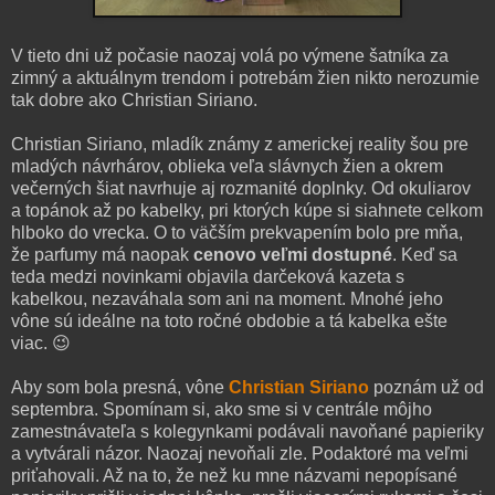
V tieto dni už počasie naozaj volá po výmene šatníka za
zimný a aktuálnym trendom i potrebám žien nikto nerozumie
tak dobre ako Christian Siriano.
Christian Siriano, mladík známy z americkej reality šou pre
mladých návrhárov, oblieka veľa slávnych žien a okrem
večerných šiat navrhuje aj rozmanité doplnky. Od okuliarov
a topánok až po kabelky, pri ktorých kúpe si siahnete celkom
hlboko do vrecka. O to väčším prekvapením bolo pre mňa,
že parfumy má naopak
cenovo veľmi dostupné
. Keď sa
teda medzi novinkami objavila darčeková kazeta s
kabelkou, nezaváhala som ani na moment. Mnohé jeho
vône sú ideálne na toto ročné obdobie a tá kabelka ešte
viac. 😉
Aby som bola presná, vône
Christian Siriano
poznám už od
septembra. Spomínam si, ako sme si v centrále môjho
zamestnávateľa s kolegynkami podávali navoňané papieriky
a vytvárali názor. Naozaj nevoňali zle. Podaktoré ma veľmi
priťahovali. Až na to, že než ku mne názvami nepopísané