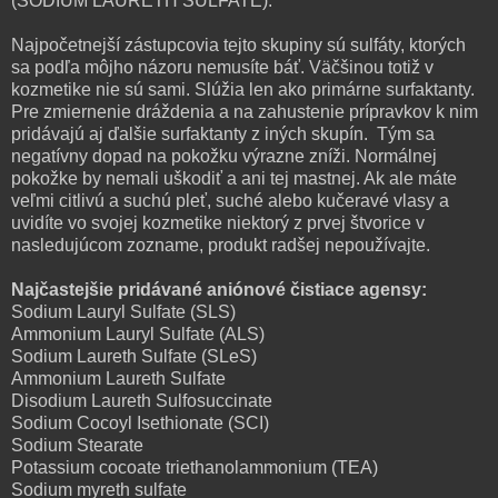
(SODIUM LAURETH SULFATE).
Najpočetnejší zástupcovia tejto skupiny sú sulfáty, ktorých
sa podľa môjho názoru nemusíte báť. Väčšinou totiž v
kozmetike nie sú sami. Slúžia len ako primárne surfaktanty.
Pre zmiernenie dráždenia a na zahustenie prípravkov k nim
pridávajú aj ďalšie surfaktanty z iných skupín. Tým sa
negatívny dopad na pokožku výrazne zníži. Normálnej
pokožke by nemali uškodiť a ani tej mastnej. Ak ale máte
veľmi citlivú a suchú pleť, suché alebo kučeravé vlasy a
uvidíte vo svojej kozmetike niektorý z prvej štvorice v
nasledujúcom zozname, produkt radšej nepoužívajte.
Najčastejšie pridávané aniónové čistiace agensy:
Sodium Lauryl Sulfate (SLS)
Ammonium Lauryl Sulfate (ALS)
Sodium Laureth Sulfate (SLeS)
Ammonium Laureth Sulfate
Disodium Laureth Sulfosuccinate
Sodium Cocoyl Isethionate (SCI)
‌Sodium Stearate
‌Potassium cocoate ‌triethanolammonium (TEA)
‌Sodium myreth sulfate