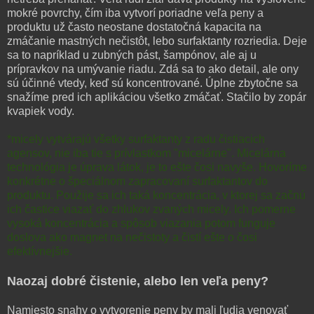
mokré povrchy, čím iba vytvorí poriadne veľa peny a
produktu už často neostane dostatočná kapacita na
zmáčanie mastných nečistôt, lebo surfaktanty rozriedia. Deje
sa to napríklad u zubných pást, šampónov, ale aj u
prípravkov na umývanie riadu. Zdá sa to ako detail, ale ony
sú účinné vtedy, keď sú koncentrované. Úplne zbytočne sa
snažíme pred ich aplikáciou všetko zmáčať. Stačilo by zopár
kvapiek vody.
*micely vytvárajú všetky surfaktanty z radu čistiacich
agensov, nie iba tie s prívlastkom "micelárne". Micelárna
technológia je úprava látok, je to ešte čosi navyše. Hovoríme
konkrétne o špeciálnom zapracovaní surfaktantov do
produktu. Použije sa ich taká koncentrácia, v ktorej sa začnú
ich častice viazať do zhlukov zvaných micely. Ich pomerne
vysoká koncentrácia a spôsob viazania potom funguje
doslova ako magnet na nečistoty a čistí ešte o čosi
efektívnejšie.
Naozaj dobré čistenie, alebo len veľa peny?
Namiesto snahy o vytvorenie peny by mali ľudia venovať