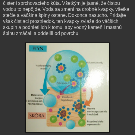
čistení sprchovacieho kúta. Všetkým je jasné, že čistou
vodou to nepôjde. Voda sa zmení na drobné kvapky, všetka
stečie a väčšina špiny ostane. Dokonca nasucho. Pridajte
však čistiaci prostriedok, ten kvapky zviaže do väčších
skupín a podnieti ich k tomu, aby vodný kameň i mastnú
špinu zmáčali a oddelili od povrchu.