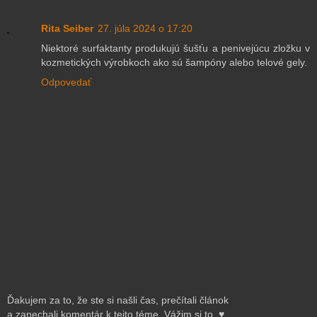
Rita Seiber
27. júla 2024 o 17:20
Niektoré surfaktanty produkujú šušťu a penivejúcu zložku v
kozmetických výrobkoch ako sú šampóny alebo telové gely.
Odpovedať
Ďakujem za to, že ste si našli čas, prečítali článok
a zanechali komentár k tejto téme. Vážim si to. ♥