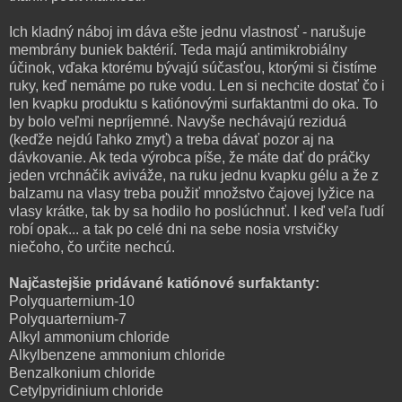
Ich kladný náboj im dáva ešte jednu vlastnosť - narušuje
membrány buniek baktérií. Teda majú antimikrobiálny
účinok, vďaka ktorému bývajú súčasťou, ktorými si čistíme
ruky, keď nemáme po ruke vodu. Len si nechcite dostať čo i
len kvapku produktu s katiónovými surfaktantmi do oka. To
by bolo veľmi nepríjemné. Navyše nechávajú reziduá
(keďže nejdú ľahko zmyť) a treba dávať pozor aj na
dávkovanie. Ak teda výrobca píše, že máte dať do práčky
jeden vrchnáčik aviváže, na ruku jednu kvapku gélu a že z
balzamu na vlasy treba použiť množstvo čajovej lyžice na
vlasy krátke, tak by sa hodilo ho poslúchnuť. I keď veľa ľudí
robí opak... a tak po celé dni na sebe nosia vrstvičky
niečoho, čo určite nechcú.
Najčastejšie pridávané katiónové surfaktanty:
Polyquarternium-10
Polyquarternium-7
Alkyl ammonium chloride
Alkylbenzene ammonium chloride
Benzalkonium chloride
Cetylpyridinium chloride