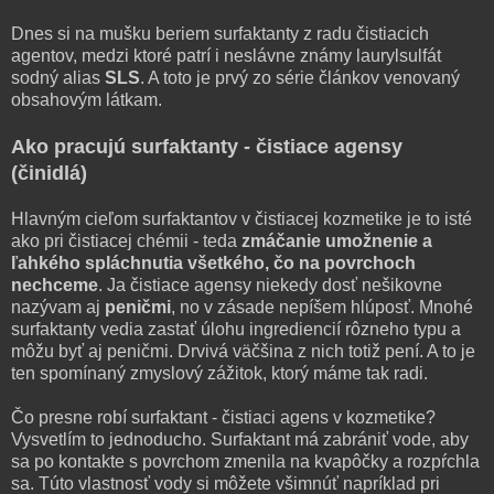
Dnes si na mušku beriem surfaktanty z radu čistiacich
agentov, medzi ktoré patrí i neslávne známy laurylsulfát
sodný alias
SLS
. A toto je prvý zo série článkov venovaný
obsahovým látkam.
Ako pracujú surfaktanty - čistiace agensy
(činidlá)
Hlavným cieľom surfaktantov v čistiacej kozmetike je to isté
ako pri čistiacej chémii - teda
zmáčanie umožnenie a
ľahkého spláchnutia všetkého, čo na povrchoch
nechceme
. Ja čistiace agensy niekedy dosť nešikovne
nazývam aj
peničmi
, no v zásade nepíšem hlúposť. Mnohé
surfaktanty vedia zastať úlohu ingrediencií rôzneho typu a
môžu byť aj peničmi. Drvivá väčšina z nich totiž pení. A to je
ten spomínaný zmyslový zážitok, ktorý máme tak radi.
Čo presne robí surfaktant - čistiaci agens v kozmetike?
Vysvetlím to jednoducho. Surfaktant má zabrániť vode, aby
sa po kontakte s povrchom zmenila na kvapôčky a rozpŕchla
sa. Túto vlastnosť vody si môžete všimnúť napríklad pri