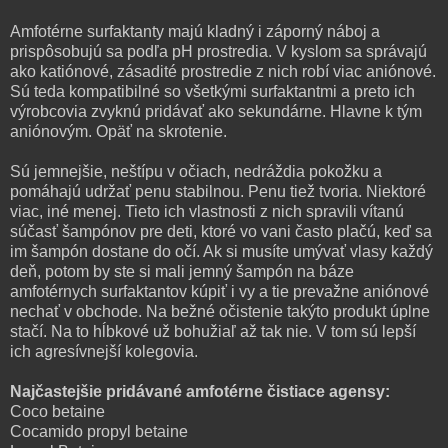
Amfotérne surfaktanty majú kladný i záporný náboj a
prispôsobujú sa podľa pH prostredia. V kyslom sa správajú
ako katiónové, zásadité prostredie z nich robí viac aniónové.
Sú teda kompatibilné so všetkými surfaktantmi a preto ich
výrobcovia zvyknú pridávať ako sekundárne. Hlavne k tým
aniónovým. Opäť na skrotenie.
Sú jemnejšie, neštípu v očiach, nedráždia pokožku a
pomáhajú udržať penu stabilnou. Penu tiež tvoria. Niektoré
viac, iné menej. Tieto ich vlastnosti z nich spravili vítanú
súčasť šampónov pre deti, ktoré vo vani často plačú, keď sa
im šampón dostane do očí. Ak si musíte umývať vlasy každý
deň, potom by ste si mali jemný šampón na báze
amfotérnych surfaktantov kúpiť i vy a tie prevažne aniónové
nechať v obchode. Na bežné očistenie takýto produkt úplne
stačí. Na to hĺbkové už bohužiaľ až tak nie. V tom sú lepší
ich agresívnejší kolegovia.
Najčastejšie pridávané amfotérne čistiace agensy:
‌Coco betaine
‌Cocamido propyl betaine