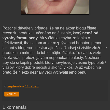
Pozor si dávajte v prípade, že na nejakom blogu čítate
recenziu produktu určeného na čistenie, ktorý
nemá od
výroby formu peny
. Ak v článku chýba zmienka o
efektívnosti, iba sa tam autor rozplýva nad bohatou penou,
tak ani s blogerom nestrácajte čas. Radšej si zistite zloženie
produktu a mrknite do tohto môjho článku. Tu sa dozviete
oveľa viac, pretože ja vám neponúkam balasty. Nechcem,
aby ste si kúpili produkt, ktorý nevyhovuje vášmu typu pleti /
vlasov, ktorý dobre nečistí a skončí v koši. A už vôbec nie
preto, že niekto neznalý veci vychválil jeho penu.
o
septembra 11, 2020
Zdieľať
1 komentár: