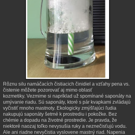
Rôznu silu namáčacích čistiacich činidiel a vzťahy pena vs.
čistenie môžete pozorovať aj mimo oblasť
kozmetiky. Vezmime si napríklad už spomínané saponáty na
umývanie riadu. Sú saponáty, ktoré s pár kvapkami zvládajú
vyčistiť mnoho mastnoty. Ekologicky zmýšľajúci ľudia
nakupujú saponáty šetrné k prostrediu i pokožke. Bez
chémie a dopadu na životné prostredie. Je pravda, že
niektoré naozaj toľko nevysušia ruky a neznečisťujú vodu.
Ale ani riadne nevyčistia vyslovene mastný riad. Napenia