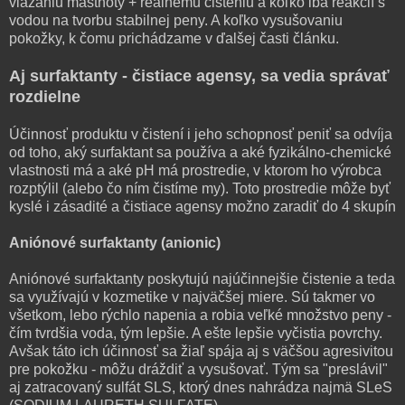
viazaniu mastnoty + reálnemu čisteniu a koľko iba reakcií s
vodou na tvorbu stabilnej peny. A koľko vysušovaniu
pokožky, k čomu prichádzame v ďalšej časti článku.
Aj surfaktanty - čistiace agensy, sa vedia správať
rozdielne
Účinnosť produktu v čistení i jeho schopnosť peniť sa odvíja
od toho, aký surfaktant sa používa a aké fyzikálno-chemické
vlastnosti má a aké pH má prostredie, v ktorom ho výrobca
rozptýlil (alebo čo ním čistíme my). Toto prostredie môže byť
kyslé i zásadité a čistiace agensy možno zaradiť do 4 skupín
Aniónové surfaktanty (anionic)
Aniónové surfaktanty poskytujú najúčinnejšie čistenie a teda
sa využívajú v kozmetike v najväčšej miere. Sú takmer vo
všetkom, lebo rýchlo napenia a robia veľké množstvo peny -
čím tvrdšia voda, tým lepšie. A ešte lepšie vyčistia povrchy.
Avšak táto ich účinnosť sa žiaľ spája aj s väčšou agresivitou
pre pokožku - môžu dráždiť a vysušovať. Tým sa "preslávil"
aj zatracovaný sulfát SLS, ktorý dnes nahrádza najmä SLeS