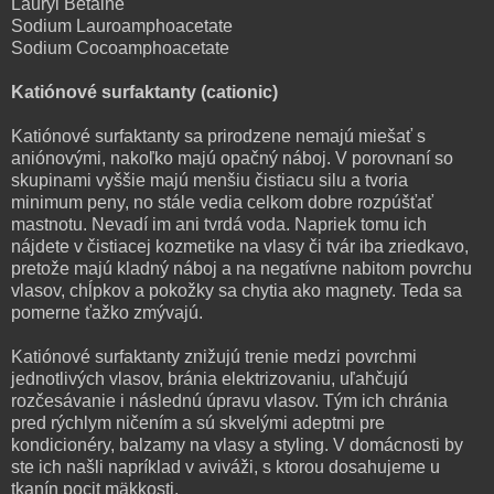
Lauryl Betaine
Sodium Lauroamphoacetate
Sodium Cocoamphoacetate
Katiónové surfaktanty (cationic)
Katiónové surfaktanty sa prirodzene nemajú miešať s
aniónovými, nakoľko majú opačný náboj. V porovnaní so
skupinami vyššie majú menšiu čistiacu silu a tvoria
minimum peny, no stále vedia celkom dobre rozpúšťať
mastnotu. Nevadí im ani tvrdá voda. Napriek tomu ich
nájdete v čistiacej kozmetike na vlasy či tvár iba zriedkavo,
pretože majú kladný náboj a na negatívne nabitom povrchu
vlasov, chĺpkov a pokožky sa chytia ako magnety. Teda sa
pomerne ťažko zmývajú.
Katiónové surfaktanty znižujú trenie medzi povrchmi
jednotlivých vlasov, bránia elektrizovaniu, uľahčujú
rozčesávanie i následnú úpravu vlasov. Tým ich chránia
pred rýchlym ničením a sú skvelými adeptmi pre
kondicionéry, balzamy na vlasy a styling. V domácnosti by
ste ich našli napríklad v aviváži, s ktorou dosahujeme u
tkanín pocit mäkkosti.