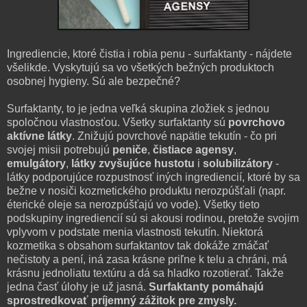
Ingrediencie, ktoré čistia i robia penu - surfaktanty - nájdete
všelikde. Vyskytujú sa vo všetkých bežných produktoch
osobnej hygieny. Sú ale bezpečné?
Surfaktanty, to je jedna veľká skupina zložiek s jednou
spoločnou vlastnosťou. Všetky surfaktanty sú
povrchovo
aktívne látky
. Znižujú povrchové napätie tekutín - čo pri
svojej misii potrebujú
peniče
,
čistiace agensy
,
emulgátory
,
látky zvyšujúce hustotu
i
solubilizátory
-
látky podporujúce rozpustnosť iných ingrediencií, ktoré by sa
bežne v nosiči kozmetického produktu nerozpúšťali (napr.
éterické oleje sa nerozpúšťajú vo vode). Všetky tieto
podskupiny ingrediencií sú si akousi rodinou, pretože svojim
vplyvom v podstate menia vlastnosti tekutín. Niektorá
kozmetika s obsahom surfaktantov tak dokáže zmáčať
nečistoty a pení, iná zasa krásne priľne k telu a chráni, má
krásnu jednoliatu textúru a dá sa hladko rozotierať. Takže
jedna časť úlohy je už jasná.
Surfaktanty pomáhajú
sprostredkovať príjemný zážitok pre zmysly.