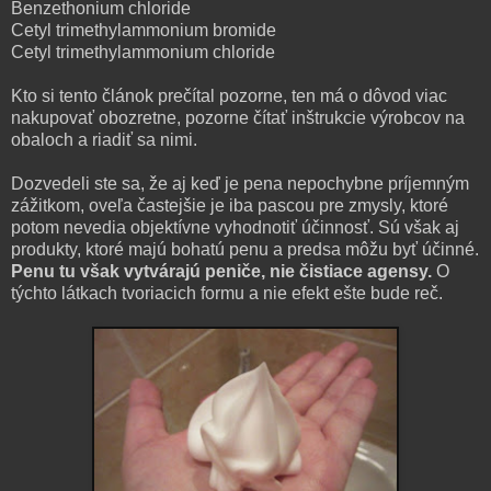
Benzethonium chloride
Cetyl trimethylammonium bromide
Cetyl trimethylammonium chloride
Kto si tento článok prečítal pozorne, ten má o dôvod viac
nakupovať obozretne, pozorne čítať inštrukcie výrobcov na
obaloch a riadiť sa nimi.
Dozvedeli ste sa, že aj keď je pena nepochybne príjemným
zážitkom, oveľa častejšie je iba pascou pre zmysly, ktoré
potom nevedia objektívne vyhodnotiť účinnosť. Sú však aj
produkty, ktoré majú bohatú penu a predsa môžu byť účinné.
Penu tu však vytvárajú peniče, nie čistiace agensy.
O
týchto látkach tvoriacich formu a nie efekt ešte bude reč.