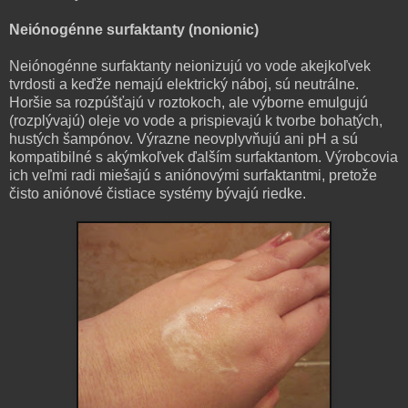
Neiónogénne surfaktanty (nonionic)
Neiónogénne surfaktanty neionizujú vo vode akejkoľvek
tvrdosti a keďže nemajú elektrický náboj, sú neutrálne.
Horšie sa rozpúšťajú v roztokoch, ale výborne emulgujú
(rozplývajú) oleje vo vode a prispievajú k tvorbe bohatých,
hustých šampónov. Výrazne neovplyvňujú ani pH a sú
kompatibilné s akýmkoľvek ďalším surfaktantom. Výrobcovia
ich veľmi radi miešajú s aniónovými surfaktantmi, pretože
čisto aniónové čistiace systémy bývajú riedke.