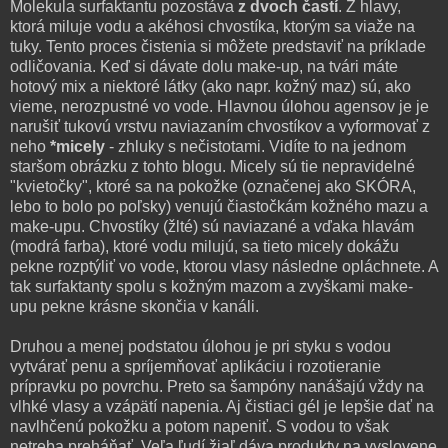
Molekula surfaktantu pozostáva
z dvoch častí
. Z hlavy,
ktorá miluje vodu a akéhosi chvostíka, ktorým sa viaže na
tuky. Tento proces čistenia si môžete predstaviť na príklade
odličovania. Keď si dávate dolu make-up, na tvári máte
hotový mix a niektoré látky (ako napr. kožný maz) sú, ako
vieme, nerozpustné vo vode. Hlavnou úlohou agensov je je
narušiť tukovú vrstvu naviazaním chvostíkov a vyformovať z
neho
*micely
- zhluky s nečistotami. Vidíte to na jednom
staršom obrázku z tohto blogu. Micely sú tie nepravidelné
"kvietočky", ktoré sa na pokožke (označenej ako SKÓRA,
lebo to bolo po poľsky) venujú čiastočkám kožného mazu a
make-upu. Chvostíky (žlté) sú naviazané a vďaka hlavám
(modrá farba), ktoré vodu milujú, sa tieto micely dokážu
pekne rozptýliť vo vode, ktorou vlasy následne opláchnete. A
tak surfaktanty spolu s kožným mazom a zvyškami make-
upu pekne krásne skončia v kanáli.
Druhou a menej podstatou úlohou je pri styku s vodou
vytvárať penu a spríjemňovať aplikáciu i rozotieranie
prípravku po povrchu. Preto sa šampóny nanášajú vždy na
vlhké vlasy a vzápätí napenia. Aj čistiaci gél je lepšie dať na
navlhčenú pokožku a potom napeniť. S vodou to však
netreba preháňať. Veľa ľudí žiaľ dáva produkty na vyslovene