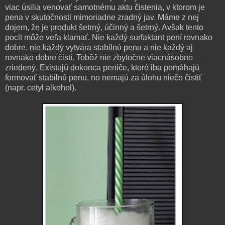
viac úsilia venovať samotnému aktu čistenia, v ktorom je
pena v skutočnosti mimoriadne zradný jav. Máme z nej
dojem, že je produkt šetrný, účinný a šetrný. Avšak tento
pocit môže veľa klamať. Nie každý surfaktant pení rovnako
dobre, nie každý vytvára stabilnú penu a nie každý aj
rovnako dobre čistí. Tobôž nie zbytočne viacnásobne
zriedený. Existujú dokonca peniče, ktoré iba pomáhajú
formovať stabilnú penu, no nemajú za úlohu niečo čistiť
(napr. cetyl alkohol).