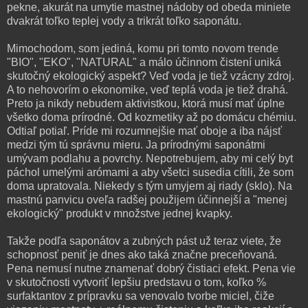
pekne, akurát na umytie mastnej nádoby od obeda miniete
dvakrát toľko teplej vody a trikrát toľko saponátu.
Mimochodom, som jediná, komu pri tomto novom trende
"BIO", "EKO", "NATURAL" a málo účinnom čistení uniká
skutočný ekologický aspekt? Veď voda je tiež vzácny zdroj.
A to nehovorím o ekonomike, veď teplá voda je tiež drahá.
Preto ja nikdy nebudem aktivistkou, ktorá musí mať úplne
všetko doma prírodné. Od kozmetiky až po domácu chémiu.
Odtiaľ potiaľ. Príde mi rozumnejšie mať oboje a iba nájsť
medzi tým tú správnu mieru. Ja prírodnými saponátmi
umývam podlahu a povrchy. Nepotrebujem, aby mi celý byt
páchol umelými arómami a aby všetci susedia cítili, že som
doma upratovala. Niekedy s tým umyjem aj riady (sklo). Na
mastnú panvicu oveľa radšej použijem účinnejší a "menej
ekologický" produkt v množstve jednej kvapky.
Takže podľa saponátov a zubných pást už teraz viete, že
schopnosť peniť je dnes ako taká značne preceňovaná.
Pena nemusí nutne znamenať dobrý čistiaci efekt. Pena vie
v skutočnosti vytvoriť lepšiu predstavu o tom, koľko %
surfaktantov z prípravku sa venovalo tvorbe miciel, čiže