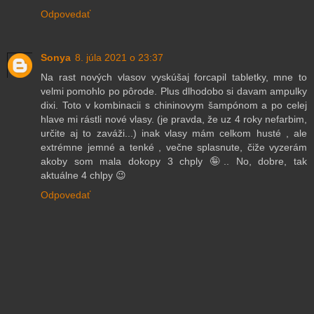
Odpovedať
Sonya
8. júla 2021 o 23:37
Na rast nových vlasov vyskúšaj forcapil tabletky, mne to
velmi pomohlo po pôrode. Plus dlhodobo si davam ampulky
dixi. Toto v kombinacii s chininovym šampónom a po celej
hlave mi rástli nové vlasy. (je pravda, že uz 4 roky nefarbim,
určite aj to zaváži...) inak vlasy mám celkom husté , ale
extrémne jemné a tenké , večne splasnute, čiže vyzerám
akoby som mala dokopy 3 chply 🤪.. No, dobre, tak
aktuálne 4 chlpy 😉
Odpovedať