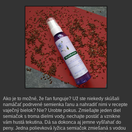
Ako je to možné, že ľan funguje? Už ste niekedy skúšali
namáčať podrvené semienka ľanu a nahradiť nimi v recepte
vaječný bielok? Nie? Urobte pokus. Zmiešajte jeden diel
semiačok s troma dielmi vody, nechajte postáť a vznikne
vám hustá tekutina. Dá sa dokonca aj jemne vyšľahať do
peny. Jedna polievková lyžica semiačok zmiešaná s vodou