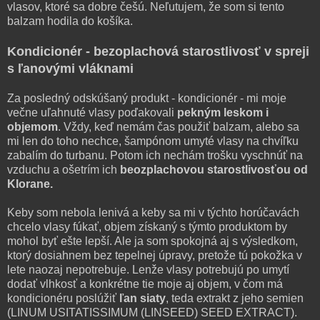
vlasov, ktoré sa dobre češú. Neľutujem, že som si tento
balzam hodila do košíka.
Kondicionér - bezoplachová starostlivosť v spreji
s ľanovými vláknami
Za posledný odskúšaný produkt - kondicionér - mi moje
večne uľahnuté vlasy poďakovali
pekným leskom i
objemom
. Vždy, keď nemám čas použiť balzam, alebo sa
mi len do toho nechce, šampónom umyté vlasy na chvíľku
zabalím do turbanu. Potom ich nechám trošku vyschnúť na
vzduchu a ošetrím ich
beozplachovou starostlivosťou od
Klorane.
Keby som nebola lenivá a keby sa mi v týchto horúčavách
chcelo vlasy fúkať, objem získaný s týmto produktom by
mohol byť ešte lepší. Ale ja som spokojná aj s výsledkom,
ktorý dosiahnem bez tepelnej úpravy, pretože tú pokožka v
lete naozaj nepotrebuje. Lenže vlasy potrebujú po umytí
dodať vlhkosť a konkrétne tie moje aj objem, v čom má
kondicionéru poslúžiť
ľan siaty
, teda extrakt z jeho semien
(LINUM USITATISSIMUM (LINSEED) SEED EXTRACT).