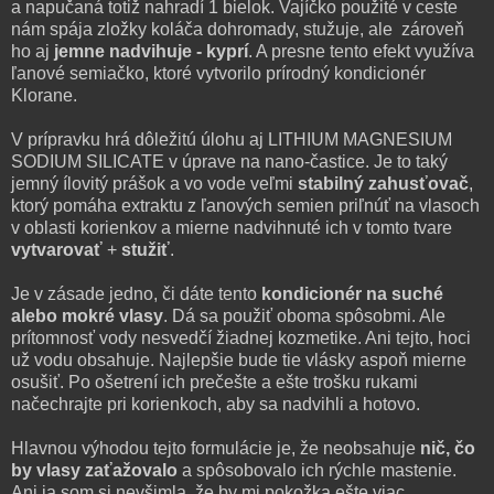
a napučaná totiž nahradí 1 bielok. Vajíčko použité v ceste
nám spája zložky koláča dohromady, stužuje, ale zároveň
ho aj
jemne nadvihuje - kyprí
. A presne tento efekt využíva
ľanové semiačko, ktoré vytvorilo prírodný kondicionér
Klorane.
V prípravku hrá dôležitú úlohu aj LITHIUM MAGNESIUM
SODIUM SILICATE v úprave na nano-častice. Je to taký
jemný ílovitý prášok a vo vode veľmi
stabilný zahusťovač
,
ktorý pomáha extraktu z ľanových semien priľnúť na vlasoch
v oblasti korienkov a mierne nadvihnuté ich v tomto tvare
vytvarovať
+
stužiť
.
Je v zásade jedno, či dáte tento
kondicionér na suché
alebo mokré vlasy
. Dá sa použiť oboma spôsobmi. Ale
prítomnosť vody nesvedčí žiadnej kozmetike. Ani tejto, hoci
už vodu obsahuje. Najlepšie bude tie vlásky aspoň mierne
osušiť. Po ošetrení ich prečešte a ešte trošku rukami
načechrajte pri korienkoch, aby sa nadvihli a hotovo.
Hlavnou výhodou tejto formulácie je, že neobsahuje
nič, čo
by vlasy zaťažovalo
a spôsobovalo ich rýchle mastenie.
Ani ja som si nevšimla, že by mi pokožka ešte viac