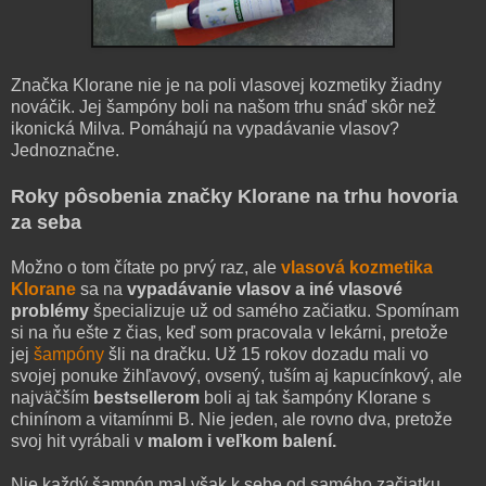
Značka Klorane nie je na poli vlasovej kozmetiky žiadny
nováčik. Jej šampóny boli na našom trhu snáď skôr než
ikonická Milva. Pomáhajú na vypadávanie vlasov?
Jednoznačne.
Roky pôsobenia značky Klorane na trhu hovoria
za seba
Možno o tom čítate po prvý raz, ale
vlasová kozmetika
Klorane
sa na
vypadávanie vlasov a iné vlasové
problémy
špecializuje už od samého začiatku. Spomínam
si na ňu ešte z čias, keď som pracovala v lekárni, pretože
jej
šampóny
šli na dračku. Už 15 rokov dozadu mali vo
svojej ponuke žihľavový, ovsený, tuším aj kapucínkový, ale
najväčším
bestsellerom
boli aj tak šampóny Klorane s
chinínom a vitamínmi B. Nie jeden, ale rovno dva, pretože
svoj hit vyrábali v
malom i veľkom balení.
Nie každý šampón mal však k sebe od samého začiatku