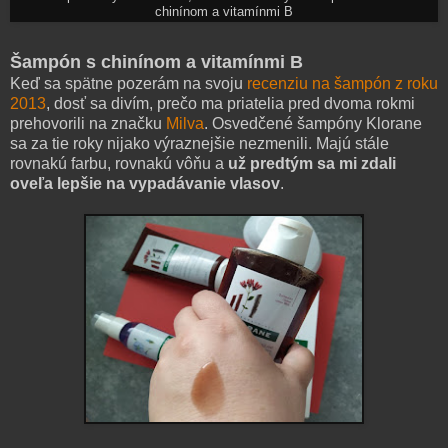
chinínom a vitamínmi B
Šampón s chinínom a vitamínmi B
Keď sa spätne pozerám na svoju
recenziu na šampón z roku
2013
, dosť sa divím, prečo ma priatelia pred dvoma rokmi
prehovorili na značku
Milva
. Osvedčené šampóny Klorane
sa za tie roky nijako výraznejšie nezmenili. Majú stále
rovnakú farbu, rovnakú vôňu a
už predtým sa mi zdali
oveľa lepšie na vypadávanie vlasov
.