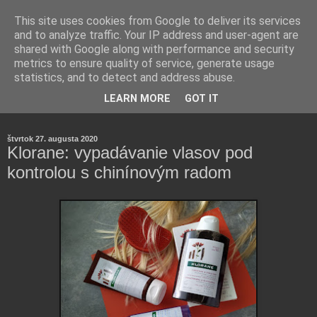
This site uses cookies from Google to deliver its services
and to analyze traffic. Your IP address and user-agent are
shared with Google along with performance and security
metrics to ensure quality of service, generate usage
statistics, and to detect and address abuse.
Farmaceutická laborantka hodnotí zloženie kozmetiky,
LEARN MORE
GOT IT
rozoberá témy o zdraví, živote a všetko možné.
štvrtok 27. augusta 2020
Klorane: vypadávanie vlasov pod
kontrolou s chinínovým radom