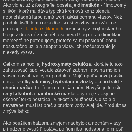
Ako vidieť už z fotografie, obsahuje
dimetikón
- filmotvorný
silikón, ktorý mu dáva typickú krémovú konzistenciu,
nepriehľadnú farbu a má tvoriť akúsi ochranu vlasov. Než
produkt kvôli tomu odsúdite, tak si vo vlastnom záujme
prečítajte
článok o silikónoch
prenesený z môjho starého
blogu z dnes už zrušeného servera Blog.cz. Ja dimetikón
momentálne potrebujem, pretože sa mi poslednú dobu
neskutočne uzlia a strapatia vlasy. Ich rozčesávanie je
niekedy výzva.
Celkom sa hodí aj
hydroxymetylcelulóza
, ktorá je tu ako
zahusťovač, spojivo, ale zároveň zabráni, aby na mojich
vlasoch ostal nadbytok produktu. Majú opäť v novej dávke
dostať všetky
vitamíny
,
hydratačné zložky
a aj
extrakt z
chinínovníka
. To, čo im dal aj šampón. Navyše je tu ešte
cetyl alkohol
a
bambucké maslo
, aby moje vlasy po
ošetrení toľko nestrácali vlhkosť a pružnosť. Čo sa ale
nevstrebe, musí ísť preč s prúdom vody. A aj ide. Produkt sa
zmýva ľahko.
Ako použijem balzam, zmyjem nadbytok a nechám vlasy
prirodzene vysušiť, ostáva po ňom iba hodvábna jemnosť