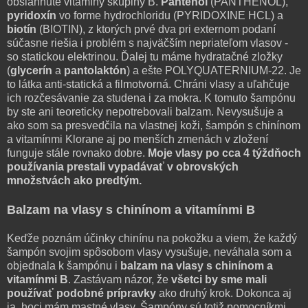
obsiahnuté vitamíny skupiny B.
Pantenol
(PANTHENOL),
pyridoxín
vo forme hydrochloridu (PYRIDOXINE HCL) a
biotín
(BIOTIN), z ktorých prvé dva pri externom podaní
súčasne riešia i problém s najväčším nepriateľom vlasov -
so statickou elektrinou. Ďalej tu máme hydratačné zložky
(
glycerín
a
pantolaktón
) a ešte POLYQUATERNIUM-22. Je
to látka anti-statická a filmotvorná. Chráni vlasy a uľahčuje
ich rozčesávanie za studena i za mokra. K tomuto šampónu
by ste ani teoreticky nepotrebovali balzam. Nevysušuje a
ako som sa presvedčila na vlastnej koži, šampón s chinínom
a vitamínmi Klorane aj po menších zmenách v zložení
funguje stále rovnako dobre.
Moje vlasy po cca 4 týždňoch
používania prestali vypadávať v obrovských
množstvách ako predtým.
Balzam na vlasy s chinínom a vitamínmi B
Keďže poznám účinky chinínu na pokožku a viem, že každý
šampón svojim spôsobom vlasy vysušuje, neváhala som a
objednala k šampónu i
balzam na vlasy s chinínom a
vitamínmi B
. Zastávam názor, že
všetci by sme mali
používať podobné prípravky
ako druhý krok. Dokonca aj
ja, hoci mám mastné vlasy. Šampóny sú totiž pomocníkmi