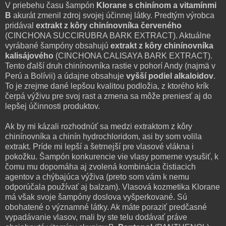
V priebehu času šampón
Klorane s chinínom a vitamínmi
B
akurát zmenil zdroj svojej účinnej látky. Predtým výrobca
pridával
extrakt z kôry chinínovníka červeného
(CINCHONA SUCCIRUBRA BARK EXTRACT). Aktuálne
vyrábané šampóny obsahujú
extrakt z kôry chinínovníka
kalisájového
(CINCHONA CALISAYA BARK EXTRACT).
Tento ďalší druh chinínovníka rastie v pohorí Andy (najmä v
Perú a Bolívii) a údajne obsahuje
vyšší podiel alkaloidov
.
To je zrejme dané lepšou kvalitou podložia, z ktorého krík
čerpá výživu pre svoj rast a zmena sa môže preniesť aj do
lepšej účinnosti produktov.
Ak by mi kázali rozhodnúť sa medzi extraktom z kôry
chinínovníka a chinín hydrochloridom, asi by som volila
extrakt. Príde mi lepší a šetrnejší pre vlasové vlákna i
pokožku. Šampón konkurencie vie vlasy pomerne vysušiť, k
čomu mu dopomáha aj zvolená kombinácia čistiacich
agentov a chýbajúca výživa (preto som vám k nemu
odporúčala používať aj balzam). Vlasová kozmetika Klorane
má však svoje šampóny doslova vyšperkované. Sú
obohatené o významné látky. Ak máte poraziť predčasné
vypadávanie vlasov, mali by ste telu dodávať práve