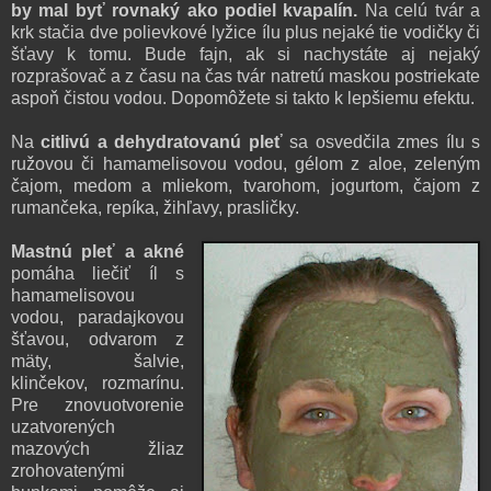
by mal byť rovnaký ako podiel kvapalín.
Na celú tvár a
krk stačia dve polievkové lyžice ílu plus nejaké tie vodičky či
šťavy k tomu. Bude fajn, ak si nachystáte aj nejaký
rozprašovač a z času na čas tvár natretú maskou postriekate
aspoň čistou vodou. Dopomôžete si takto k lepšiemu efektu.
Na
citlivú a dehydratovanú pleť
sa osvedčila zmes ílu s
ružovou či hamamelisovou vodou, gélom z aloe, zeleným
čajom, medom a mliekom, tvarohom, jogurtom, čajom z
rumančeka, repíka, žihľavy, prasličky.
Mastnú pleť a akné
pomáha liečiť íl s
hamamelisovou
vodou, paradajkovou
šťavou, odvarom z
mäty, šalvie,
klinčekov, rozmarínu.
Pre znovuotvorenie
uzatvorených
mazových žliaz
zrohovatenými