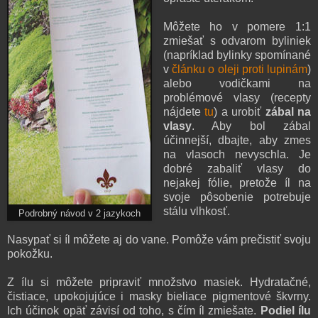
Môžete ho v pomere 1:1
zmiešať s odvarom byliniek
(napríklad bylinky spomínané
v
článku o oleji proti lupinám
)
alebo vodičkami na
problémové vlasy (recepty
nájdete
tu
) a urobiť
zábal na
vlasy
. Aby bol zábal
účinnejší, dbajte, aby zmes
na vlasoch nevyschla. Je
dobré zabaliť vlasy do
nejakej fólie, pretože íl na
svoje pôsobenie potrebuje
stálu vlhkosť.
Podrobný návod v 2 jazykoch
Nasypať si íl môžete aj do vane. Pomôže vám prečistiť svoju
pokožku.
Z ílu si môžete pripraviť množstvo masiek. Hydratačné,
čistiace, upokojujúce i masky bieliace pigmentové škvrny.
Ich účinok opäť závisí od toho, s čím íl zmiešate.
Podiel ílu