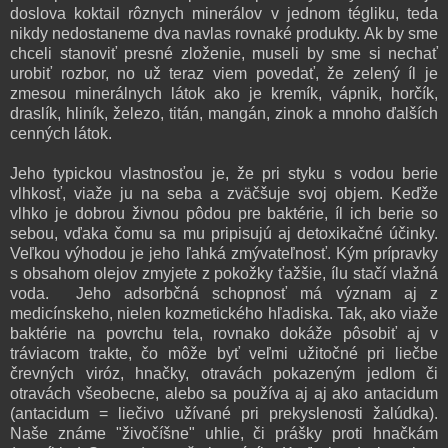
doslova koktail rôznych minerálov v jednom tégliku, teda
nikdy nedostaneme dva navlas rovnaké produkty. Ak by sme
chceli stanoviť presné zloženie, museli by sme si nechať
urobiť rozbor, no už teraz viem povedať, že zelený íl je
zmesou minerálnych látok ako je kremík, vápnik, horčík,
draslík, hliník, železo, titán, mangán, zinok a mnoho ďalších
cenných látok.
Jeho typickou vlastnosťou je, že pri styku s vodou berie
vlhkosť, viaže ju na seba a zväčšuje svoj objem. Keďže
vlhko je dobrou živnou pôdou pre baktérie, íl ich berie so
sebou, vďaka čomu sa mu pripisujú aj detoxikačné účinky.
Veľkou výhodou je jeho ľahká zmývateľnosť. Kým prípravky
s obsahom olejov zmyjete z pokožky ťažšie, ílu stačí vlažná
voda. Jeho adsorbčná schopnosť má význam aj z
medicínskeho, nielen kozmetického hľadiska. Tak, ako viaže
baktérie na povrchu tela, rovnako dokáže pôsobiť aj v
tráviacom trakte, čo môže byť veľmi užitočné pri liečbe
črevných viróz, hnačky, otravách pokazeným jedlom či
otravách všeobecne, alebo sa používa aj aj ako antacidum
(antacidum = liečivo užívané pri prekyslenosti žalúdka).
Naše známe "živočíšne" uhlie, či prášky proti hnačkám