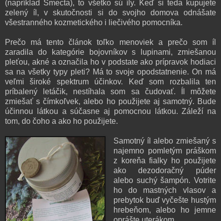
(napríklad Smecta), to všetko sú íly. Keď si teda kupujete
zelený íl, v skutočnosti si do svojho domova odnášate
všestranného kozmetického i liečivého pomocníka.
Prečo má tento článok toľko menoviek a prečo som íl
zaradila do kategórie bojovníkov s lupinami, zmiešanou
pleťou, akné a označila ho v podstate ako prípravok hodiaci
sa na všetky typy pleti? Má to svoje opodstatnenie. On má
veľmi široké spektrum účinkov. Keď som rozbalila ten
príbalený letáčik, nestíhala som sa čudovať. Íl môžete
zmiešať s čímkoľvek, alebo ho použijete aj samotný. Bude
účinnou látkou a súčasne aj pomocnou látkou. Záleží na
tom, do čoho a ako ho použijete.
Samotný íl alebo zmiešaný s
najemno pomletým práškom
z koreňa fialky ho použijete
ako dezodoračný púder
alebo suchý šampón. Votrite
ho do mastných vlasov a
prebytok buď vyčešte hustým
hrebeňom, alebo ho jemne
oprášte uterákom.