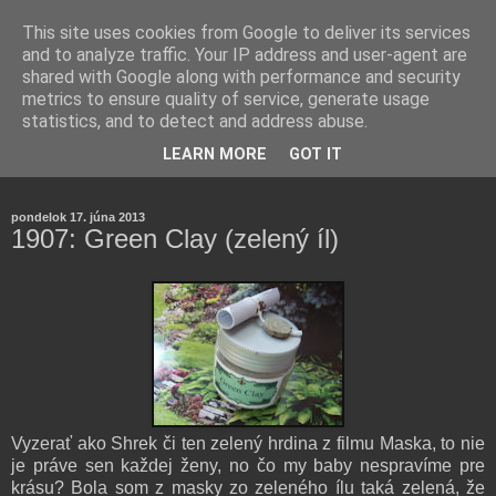
This site uses cookies from Google to deliver its services
and to analyze traffic. Your IP address and user-agent are
shared with Google along with performance and security
metrics to ensure quality of service, generate usage
statistics, and to detect and address abuse.
Farmaceutická laborantka hodnotí zloženie kozmetiky,
LEARN MORE
GOT IT
rozoberá témy o zdraví, živote a všetko možné.
pondelok 17. júna 2013
1907: Green Clay (zelený íl)
Vyzerať ako Shrek či ten zelený hrdina z filmu Maska, to nie
je práve sen každej ženy, no čo my baby nespravíme pre
krásu? Bola som z masky zo zeleného ílu taká zelená, že