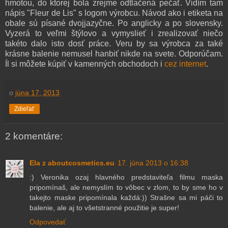
hmotou, do ktorej bola zrejme odtlačená pečať. Vidím tam
nápis "Fleur de Lis" s logom výrobcu. Návod ako i etiketa na
obale sú písané dvojjazyčne. Po anglicky a po slovensky.
Vyzerá to veľmi štýlovo a vymyslieť i zrealizovať niečo
takéto dalo isto dosť práce. Veru by sa výrobca za také
krásne balenie nemusel hanbiť nikde na svete. Odporúčam.
Íl si môžete kúpiť v kamenných obchodoch i
cez internet
.
o
júna 17, 2013
Zdieľať
2 komentáre:
Ela z aboutcosmetics.eu
17. júna 2013 o 16:38
:) Veronika ozaj hlavného predstaviteľa filmu maska
pripomínaš, ale nemyslím to vôbec v zlom, to by sme ho v
takejto maske pripomínala každá:)) Strašne sa mi páči to
balenie, ale aj to všetstranné použitie je super!
Odpovedať