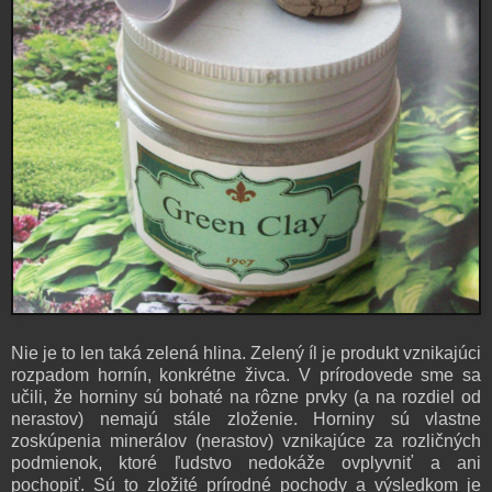
Nie je to len taká zelená hlina. Zelený íl je produkt vznikajúci
rozpadom hornín, konkrétne živca. V prírodovede sme sa
učili, že horniny sú bohaté na rôzne prvky (a na rozdiel od
nerastov) nemajú stále zloženie. Horniny sú vlastne
zoskúpenia minerálov (nerastov) vznikajúce za rozličných
podmienok, ktoré ľudstvo nedokáže ovplyvniť a ani
pochopiť. Sú to zložité prírodné pochody a výsledkom je