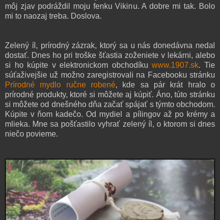
môj zjav podráždil moju fenku Vikinu. A dobre mi tak. Bolo
mi to naozaj treba. Doslova.
Zelený íl, prírodný zázrak, ktorý sa u nás donedávna nedal
dostať. Dnes ho pri troške šťastia zoženiete v lekárni, alebo
si ho kúpite v elektronickom obchodíku
www.1907.sk
. Tie
súťaživejšie už možno zaregistrovali na Facebooku stránku
Prírodné mydlo ručne robené
, kde sa pár krát hralo o
prírodné produkty, ktoré si môžete aj kúpiť. Áno, túto stránku
si môžete od dnešného dňa začať spájať s týmto obchodom.
Kúpite v ňom kadečo. Od mydiel a pílingov až po krémy a
mlieka. Mne sa pošťastilo vyhrať zelený íl, o ktorom si dnes
niečo povieme.