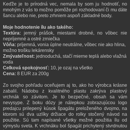
Keďže je to prírodná vec, nemala by som ju hodnotiť, no
mnohým z vás to možno pomôže pri rozhodovaní či mu dáte
šancu alebo nie, preto zrhniem aspoň základné body.
Moje hodnotenie ílu ako takého:
Textúra:
jemný prášok, miestami drobné, no vôbec nie
nepríjemné a ostré zrniečka
Vôňa:
príjemná, vonia úplne neutrálne, vôbec nie ako hlina,
možno trošku lekárensky
Zmývateľnost:
jednoduchá, stačí mierne teplá alebo vlažná
voda
Celková spokojnosť:
10, je ozaj na všetko
Cena:
8 EUR za 200g
Zo svojho pohľadu oceňujem aj to, ako ho výrobca krásne
zabalil. Nádobu z kvalitného plastu zakrýva plastový
vrchnák so závitom. Je to bezpečné, obsah sa vám
nevysype. Z boku dózy je nálepkou zobrazujúcou logo
predajcu prilepený kúsok špagátu preloženého dvojmo, na
ktorom sú dva uzlíky držiace do rolky stočený návod na
použitie. Sú tam napísané všetky možné použitia ílu od
výmyslu sveta. K vrchnáku bol špagát prichytený stvrdnutou