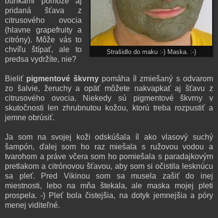
bunkami pomôže aj
pridaná šťava z
citrusového ovocia
(hlavne grapefruity a
citróny). Môže vás to
chvíľu štípať, ale to
Strašidlo do maku :-) Maska. :-)
predsa vydržíte, nie?
Bieliť
pigmentové škvrny
pomáha íl zmiešaný s odvarom
zo šalvie, žeruchy a opäť môžete nakvapkať aj šťavu z
citrusového ovocia. Niekedy sú pigmentové škvrny v
skutočnosti len zhrubnutou kožou, ktorú treba rozpustiť a
jemne obrúsiť.
Ja som na svojej koži odskúšala íl ako vlasový suchý
šampón, ďalej som ho raz miešala s ružovou vodou a
tvarohom a práve včera som ho pomiešala s paradajkovým
pretlakom a citrónovou šťavou, aby som si očistila lesknúcu
sa pleť. Pred Vikinou som sa musela zašiť do inej
miestnosti, lebo na mňa štekala, ale maska mojej pleti
prospela. -) Pleť bola čistejšia, na dotyk jemnejšia a póry
menej viditeľné.