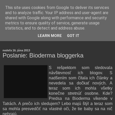
This site uses cookies from Google to deliver its services
and to analyze traffic. Your IP address and user-agent are
shared with Google along with performance and security
metrics to ensure quality of service, generate usage
statistics, and to detect and address abuse.
Farmaceutická laborantka hodnotí zloženie kozmetiky,
LEARN MORE
GOT IT
rozoberá témy o zdraví, živote a všetko možné.
nedeľa 16. júna 2013
Poslanie: Bioderma bloggerka
S rešpektom som sledovala
návštevnosť ich blogov. S
nadšením som čítala ich články a
nevedela sa dočkať nových. A
teraz som ich mohla všetky
konečne stretnúť osobne. Kde?
Predsa na Bioderma víkende v
Tatrách. A prečo ich sledujem? Lebo majú štýl a teraz som
sa mohla presvedčiť na vlastné oči, že tie baby sa na nič
nehrajú.