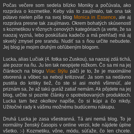
Počas večere som sedela blízko Moniky a počúvala, ako
rozpráva o kozmetike. Keby vás to zaujímalo, tak ona tak
pútavo nielen píše na svoj blog
Monica in Essence
, ale aj
rozpráva presne tak zaujímavo. Okrem bohatých skúseností
s kozmetikou v rôznych cenových kategóriach (a verte, že sa
naozaj vyzná, lebo poskúšala kadečo a má prehľad) má aj
skvelý zmysel pre srandu. Nudiť sa s ňou určite nebudete.
Jej blog je mojim druhým obľúbeným blogom.
Lucka, alias Lučiak (4. fotka so Zuskou), sa naozaj zdá tichá,
ale pozor na ňu. Ju len tak neopijete rožkom. Čo sa mi na jej
článkoch na blogu
Viac štýlu
páči je to, že je maximálne
otvorená a vôbec sa nebojí kritizovať. Ja som sa nedávno
pustila do kritiky tiež, čo ste si asi mohli všimnúť, ale
priznám sa, že až takú guráž zatiaľ nemám. Ak pôjdete na jej
blog, určite si pozrite články o spotrebovaných produktoch.
Lucka tam bez okolkov napíše, čo si kúpi a čo nikdy.
Užitočné rady k vášmu možnému budúcemu nákupu.
Druhá Lucka je zasa všestranná. Tá ani nemá blog. To je
normálny ženský časopis v online verzii, kde nájdete úplne
všetko. :-) Kozmetiku, vône, módu, súťaže, čo len chcete.