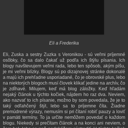
Eli a Frederika
Eli, Zuska a sestry Zuzka s Veronikou - sú veľmi príjemné
osôbky, čo sa dalo čakať už podľa ich štýlu písania. Ich
blogy navštevujem veľmi rada, lebo ten spôsob, akým píšu,
je mi veľmi blízky. Blogy sú po dizajnovej stránke dokonalé
a majú ich prehľadne usporiadané, čo je obrovské plus, lebo
na niektorých blogoch musí človek klikať jedine na archív, čo
je zdĺhavé. Milujem, keď má blog záložky. Keď hľadám
nejaký článok u týchto kočiek, nájdem ho raz dva. Neviem,
ako nazvať to ich písanie, možno by som povedala, že je to
taký odľahčený štýl, lebo sa to príjemne číta. Žiadne
premúdrené výrazy, nemusím si pri čítaní robiť pauzy a loviť
v pamäti termíny. To ja určite nemôžem povedať o každom
blogu. Niekedy si prečítam článok a na konci ani neviem, o