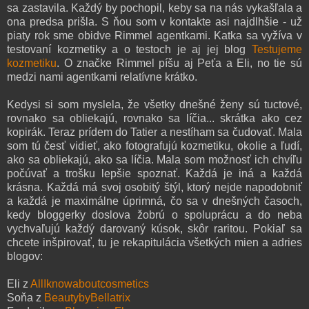
sa zastavila. Každý by pochopil, keby sa na nás vykašľala a
ona predsa prišla. S ňou som v kontakte asi najdlhšie - už
piaty rok sme obidve Rimmel agentkami. Katka sa vyžíva v
testovaní kozmetiky a o testoch je aj jej blog
Testujeme
kozmetiku
. O značke Rimmel píšu aj Peťa a Eli, no tie sú
medzi nami agentkami relatívne krátko.
Kedysi si som myslela, že všetky dnešné ženy sú tuctové,
rovnako sa obliekajú, rovnako sa líčia... skrátka ako cez
kopirák. Teraz prídem do Tatier a nestíham sa čudovať. Mala
som tú česť vidieť, ako fotografujú kozmetiku, okolie a ľudí,
ako sa obliekajú, ako sa líčia. Mala som možnosť ich chvíľu
počúvať a trošku lepšie spoznať. Každá je iná a každá
krásna. Každá má svoj osobitý štýl, ktorý nejde napodobniť
a každá je maximálne úprimná, čo sa v dnešných časoch,
kedy bloggerky doslova žobrú o spoluprácu a do neba
vychvaľujú každý darovaný kúsok, skôr raritou. Pokiaľ sa
chcete inšpirovať, tu je rekapitulácia všetkých mien a adries
blogov:
Eli z
AllIknowaboutcosmetics
Soňa z
BeautybyBellatrix