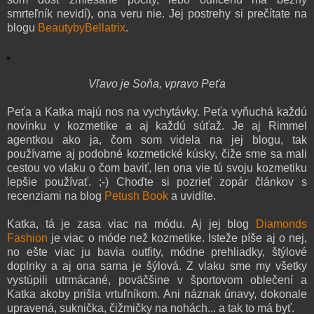
smrteľník nevidí), ona veru nie. Jej postrehy si prečítate na
blogu
BeautybyBellatrix
.
Vľavo je Soňa, vpravo Peťa
Peťa a Katka majú nos na vychytávky. Peťa vyňuchá každú
novinku v kozmetike a aj každú súťaž. Je aj Rimmel
agentkou ako ja, čom som videla na jej blogu, tak
používame aj podobné kozmetické kúsky, čiže sme sa mali
cestou vo vlaku o čom baviť, len ona vie tú svoju kozmetiku
lepšie používať. ;-) Choďte si pozrieť zopár článkov s
recenziami na blog
Petush Book
a uvidíte.
Katka, tá je zasa viac na módu. Aj jej blog
Diamonds
Fashion
je viac o móde než kozmetike. Isteže píše aj o nej,
no ešte viac ju bavia outfity, módne prehliadky, štýlové
doplnky a aj ona sama je šýlová. Z vlaku sme my všetky
vystúpili utrmácané, poväčšine v športovom oblečení a
Katka akoby prišla vrtuľníkom. Ani náznak únavy, dokonale
upravená, suknička, čižmičky na nohách... a tak to má byť.