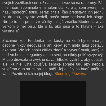
svojich zážitkoch som už napísala, teraz sú na rade ony. Pár
mien som spomínala v minulom článku a aj som zverejnila
našu spoločnú fotku. Teraz prišiel čas predstaviť ich jednu
za druhou, aby ste vedeli, prečo máte sledovať ich blogy.
Nie je to len preto, že všetky milujú značku Bioderma a vo
veľkom o nej píšu. Ide o to, ako píšu a to hlavné - aké
vlastne sú.
Začnime Ikou. Frederika nosí kúsky, na ktoré by som sa ja
osobne nikdy neodvážila ani keby som mala takú postavu
ako ona. Vie ich spolu citlivo zladiť a vytvoriť outfit, ktorý je
buď vrcholne elegantný alebo sexi, no nikdy príliš vyzývavý.
Mladé dievčatá si zvyknú dávať hlboké výstrihy, aby upútali,
ale Ika nie. Ona používa ženské zbrane tak, aby nebola
vulgárna a to sa mi na nej páči. Jej outfity sa budú páčiť aj
vám. Pozrite si ich na jej blogu
Blooming Flowers
.