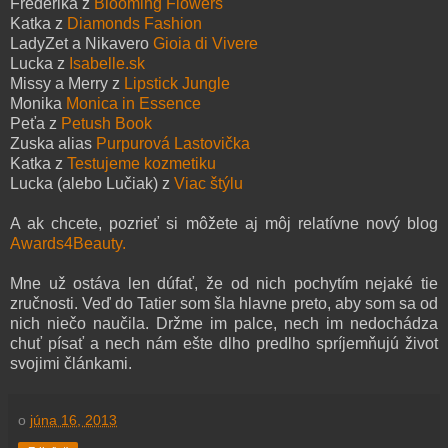
Frederika z
Blooming Flowers
Katka z
Diamonds Fashion
LadyZet a Nikavero
Gioia di Vivere
Lucka z
Isabelle.sk
Missy a Merry z
Lipstick Jungle
Monika
Monica in Essence
Peťa z
Petush Book
Zuska alias
Purpurová Lastovička
Katka z
Testujeme kozmetiku
Lucka (alebo Lučiak) z
Viac štýlu
A ak chcete, pozrieť si môžete aj môj relatívne nový blog
Awards4Beauty.
Mne už ostáva len dúfať, že od nich pochytím nejaké tie
zručnosti. Veď do Tatier som šla hlavne preto, aby som sa od
nich niečo naučila. Držme im palce, nech im nedochádza
chuť písať a nech nám ešte dlho predlho spríjemňujú život
svojimi článkami.
o
júna 16, 2013