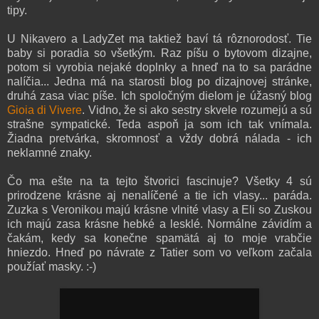
tipy.
U Nikavero a LadyZet ma taktiež baví tá rôznorodosť. Tie
baby si poradia so všetkým. Raz píšu o bytovom dizajne,
potom si vyrobia nejaké doplnky a hneď na to sa parádne
nalíčia... Jedna má na starosti blog po dizajnovej stránke,
druhá zasa viac píše. Ich spoločným dielom je úžasný blog
Gioia di Vivere
. Vidno, že si ako sestry skvele rozumejú a sú
strašne sympatické. Teda aspoň ja som ich tak vnímala.
Žiadna pretvárka, skromnosť a vždy dobrá nálada - ich
neklamné znaky.
Čo ma ešte na ta tejto štvorici fascinuje? Všetky 4 sú
prirodzene krásne aj nenalíčené a tie ich vlasy... paráda.
Zuzka s Veronikou majú krásne vlnité vlasy a Eli so Zuskou
ich majú zasa krásne hebké a lesklé. Normálne závidím a
čakám, kedy sa konečne spamätá aj to moje vrabčie
hniezdo. Hneď po návrate z Tatier som vo veľkom začala
použíať masky. :-)