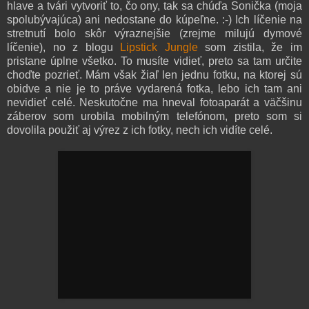
hlave a tvári vytvoriť to, čo ony, tak sa chúďa Sonička (moja
spolubývajúca) ani nedostane do kúpeľne. :-) Ich líčenie na
stretnutí bolo skôr výraznejšie (zrejme milujú dymové
líčenie), no z blogu
Lipstick Jungle
som zistila, že im
pristane úplne všetko. To musíte vidieť, preto sa tam určite
choďte pozrieť. Mám však žiaľ len jednu fotku, na ktorej sú
obidve a nie je to práve vydarená fotka, lebo ich tam ani
nevidieť celé. Neskutočne ma hneval fotoaparát a väčšinu
záberov som urobila mobilným telefónom, preto som si
dovolila použiť aj výrez z ich fotky, nech ich vidíte celé.