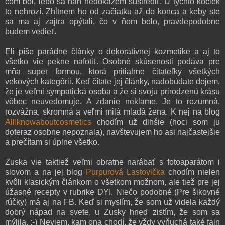
čom bol, lebo sa naň nedokážem sústrediť. U týchto kočiek
to nehrozí. Zhĺtnem ho od začiatku až do konca a keby ste
sa ma aj zajtra opýtali, čo v ňom bolo, pravdepodobne
budem vedieť.
Eli píše parádne články o dekoratívnej kozmetike a aj to
všetko vie pekne nafotiť. Osobné skúsenosti podáva pre
mňa super formou, ktorá pritiahne čitateľky všetkých
vekových kategórii. Keď čítate jej články, nadobúdate dojem,
že je veľmi sympatická osoba a že si svoju prirodzenú krásu
vôbec neuvedomuje. A zdanie neklame. Je to rozumná,
rozvážna, skromná a veľmi milá mladá žena. K nej na blog
AllIknowaboutcosmetics
chodím už dlhšie (hoci som ju
doteraz osobne nepoznala), navštevujem ho asi najčastejšie
a prečítam si úplne všetko.
Zuska vie taktiež veľmi obratne narábať s fotoaparátom i
slovom a na jej blog
Purpurová Lastovička
chodím nielen
kvôli klasickým článkom o všetkom možnom, ale tiež pre jej
úžasné recepty v rubrike DYI. Niečo podobné (Pre šikovné
rúčky) má aj na FB. Keď si myslím, že som už videla každý
dobrý nápad na svete, u Zusky hneď zistím, že som sa
mýlila. :-) Neviem, kam ona chodí, že vždy vyňuchá také fajn