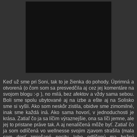
Keď už sme pri Soni, tak to je žienka do pohody. Úprimná a
otvorená (o čom som sa presvedčila aj cez jej komentáre na
svojom blogu :-p ), no milá, bez afektov a vždy sama sebou.
Boli sme spolu ubytované aj na izbe a ešte aj na Solisko
sme si vyšli. Ako som neskôr zistila, obidve sme zimomilné,
inak sme každá iná. Ako sama hovorí, v jednoduchosti je
krása. Zatiaľ čo ja sa líčim výraznejšie, ona sa líči jemne, ale
jej to pristane práve tak. A aj nenalíčená môže byť. Zatiaľ čo
ja som odlíčená vo wellnesse svojim zjavom strašila (mala
som dosť zmiešané pocity, lebo odlíčenú ma bežný