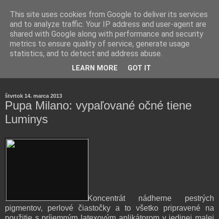
This site uses cookies from Google to deliver its services
and to analyze traffic. Your IP address and user-agent are
shared with Google along with performance and security
metrics to ensure quality of service, generate usage
statistics, and to detect and address abuse.
Farmaceutická laborantka hodnotí zloženie kozmetiky,
LEARN MORE
GOT IT
rozoberá témy o zdraví, živote a všetko možné.
štvrtok 14. marca 2013
Pupa Milano: vypaľované očné tiene
Luminys
Koncentrát nádherne pestrých
pigmentov, perlové čiastočky a to všetko pripravené na
použitie s príjemným latexovým aplikátorom v jedinej malej