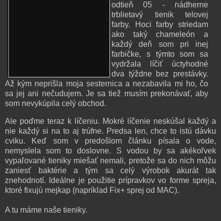
odtieň 05 - nádherne
trblietavý tienik telovej
farby. Hoci farby striedam
ako taký chameleón a
každý deň som pri inej
farbičke, s týmto som sa
vydržala líčiť úctyhodné
dva týždne bez prestávky.
Až kým neprišla moja sesternica a nezabavila mi ho, čo
sa jej ani nečudujem. Je sa tiež musím prekonávať, aby
som nevykúpila celý obchod.
Ale poďme teraz k líčeniu. Mokré líčenie neskúšal každý a
nie každý si na to aj trúfne. Predsa len, chce to istú dávku
cviku. Keď som v predošlom článku písala o vode,
nemyslela som to doslovne. S vodou by sa akékoľvek
vypaľované tieniky miešať nemali, pretože sa do nich môžu
zaniesť baktérie a tým sa celý výrobok akurát tak
znehodnotí. Ideálne je použitie prípravkov vo forme spreja,
ktoré fixujú mejkap (napríklad Fix+ sprej od MAC).
A tu máme naše tieniky.