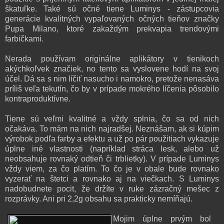
škatuľke. Také sú očné tiene Luminys - zástupcovia
generácie kvalitných vypaľovaných očných tieňov značky
Pupa Milano, ktoré zakaždým prekvapia trendovými
farbičkami.
Nerada používam originálne aplikátory v tienikoch
akýchkoľvek značiek, no tento sa vyslovene hodí na svoj
účel. Dá sa s nim líčiť nasucho i namokro, pretože nenasáva
príliš veľa tekutín, čo by v prípade mokrého líčenia pôsobilo
kontraproduktívne.
Tiene sú veľmi kvalitné a vždy splnia, čo sa od nich
očakáva. To mám na nich najradšej. Neznášam, ak si kúpim
výrobok podľa farby a efektu a už po pár použitiach vykazuje
úplne iné vlastnosti (napríklad stráca lesk, alebo už
neobsahuje rovnaký odtieň či trblietky). V prípade Luminys
vždy viem, za čo platím. To čo je v obale bude rovnako
vyzerať na štetci a rovnako aj na viečkach. S Luminys
nadobudnete pocit, že držíte v ruke zázračný mešec z
rozprávky. Ani pri 2,2g obsahu sa prakticky nemíňajú.
Mojim úplne prvým bol