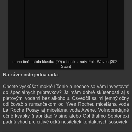
mono tieň - stála klasika (09) a tienik z rady Folk Waves (302 -
Satin)
Na záver ešte jedna rada:
Chcete vyskúšať mokré líčenie a nechce sa vám investovať
do špeciálnych prípravkov? Ja mám dobré skúsenosti aj s
pleťovými vodami bez alkoholu. Osvedčil sa mi jemný očný
odličovač s rumančekom od Yves Rocher, micelárna voda
La Roche Posay aj micelárna voda Avéne. Voľnopredajné
očné kvapky (napríklad Visine alebo Ophthalmo Septonex)
padnú vhod pre citlivé očká nositeliek kontaktných šošoviek.