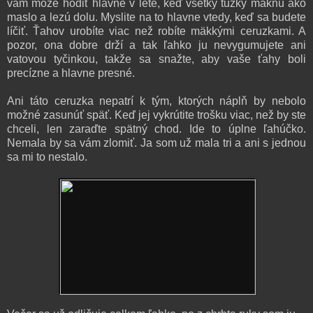
vám môže hodiť hlavne v lete, keď všetky tužky mäknú ako
maslo a lezú dolu. Myslite na to hlavne vtedy, keď sa budete
líčiť. Ťahov urobíte viac než robíte mäkkými ceruzkami. A
pozor, ona dobre drží a tak ľahko ju nevygumujete ani
vatovou tyčinkou, takže sa snažte, aby vaše ťahy boli
precízne a hlavne presné.
Ani táto ceruzka nepatrí k tým, ktorých náplň by nebolo
možné zasunúť späť. Keď jej vykrútite trošku viac, než by ste
chceli, len zaraďte spätný chod. Ide to úplne ľahúčko.
Nemala by sa vám zlomiť. Ja som už mala tri a ani s jednou
sa mi to nestalo.