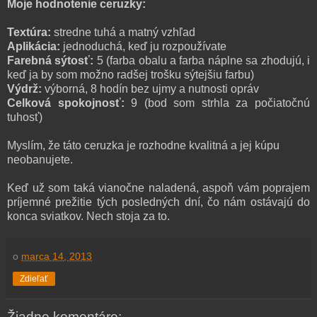
Moje hodnotenie ceruzky:
Textúra:
stredne tuhá a matný vzhľad
Aplikácia:
jednoduchá, keď ju rozpoužívate
Farebná sýtosť:
5 (farba obalu a farba náplne sa zhodujú, i
keď ja by som možno radšej trošku sýtejšiu farbu)
Výdrž:
výborná, 8 hodín bez ujmy a nutnosti opráv
Celková spokojnosť:
9 (bod som strhla za počiatočnú
tuhosť)
Myslím, že táto ceruzka je rozhodne kvalitná a jej kúpu
neobanujete.
Keď už som taká vianočne naladená, aspoň vám poprajem
príjemné prežitie tých posledných dní, čo nám ostávajú do
konca sviatkov. Nech stoja za to.
o
marca 14, 2013
Zdieľať
Žiadne komentáre: