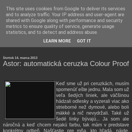
This site uses cookies from Google to deliver its services
and to analyze traffic. Your IP address and user-agent are
shared with Google along with performance and security
metrics to ensure quality of service, generate usage
statistics, and to detect and address abuse.
Farmaceutická laborantka hodnotí zloženie kozmetiky,
LEARN MORE
GOT IT
rozoberá témy o zdraví, živote a všetko možné.
štvrtok 14. marca 2013
Astor: automatická ceruzka Colour Proof
Keď sme už pri ceruzkách, musím
spomenúť ešte jednu. Mala som už
veľa šedých liniek, ale väčšinou
hádzali odlesky a vyzerali viac ako
strieborné než dymové, alebo boli
mäkké a nič nevydržali. Také už
šedé linky bývajú... Ja som ale
náročná a keď chcem nejakú farbu, tak mám v predstave
konkrétny odtieň. Našťastie pre mňa, kto hľadá, nájde.