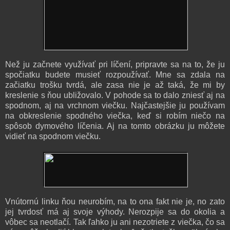
Než ju začnete využívať pri líčení, pripravte sa na to, že ju
spočiatku budete musieť rozpoužívať. Mne sa zdala na
začiatku trošku tvrdá, ale zasa nie je až taká, že mi by
kreslenie s ňou ubližovalo. V pohode sa to dalo zniesť aj na
spodnom, aj na vrchnom viečku. Najčastejšie ju používam
na obkreslenie spodného viečka, keď si robím niečo na
spôsob dymového líčenia. Aj na tomto obrázku ju môžete
vidieť na spodnom viečku.
Vnútornú linku ňou neurobím, na to ona fakt nie je, no zato
jej tvrdosť má aj svoje výhody. Nerozpije sa do okolia a
vôbec sa neotlačí. Tak ľahko ju ani nezotriete z viečka, čo sa