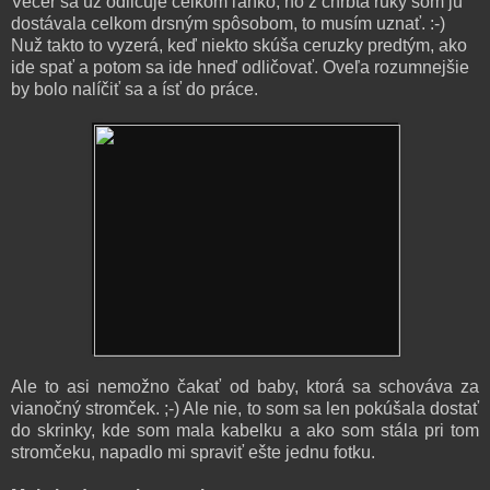
Večer sa už odličuje celkom ľahko, no z chrbta ruky som ju
dostávala celkom drsným spôsobom, to musím uznať. :-)
Nuž takto to vyzerá, keď niekto skúša ceruzky predtým, ako
ide spať a potom sa ide hneď odličovať. Oveľa rozumnejšie
by bolo nalíčiť sa a ísť do práce.
Ale to asi nemožno čakať od baby, ktorá sa schováva za
vianočný stromček. ;-) Ale nie, to som sa len pokúšala dostať
do skrinky, kde som mala kabelku a ako som stála pri tom
stromčeku, napadlo mi spraviť ešte jednu fotku.