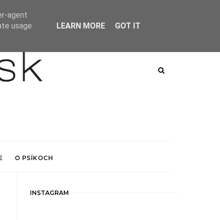
er-agent
rate usage
LEARN MORE
GOT IT
E
O PSÍKOCH
INSTAGRAM