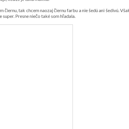
m čiernu, tak chcem naozaj čiernu farbu a nie šedú ani šedivú. Vša
 je super. Presne niečo také som hľadala.