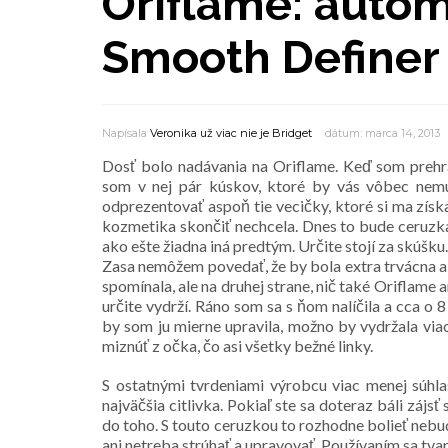
Oriflame: autom
Smooth Definer
Napísala
Veronika už viac nie je Bridget
dátum: marca 14, 2013
Dosť bolo nadávania na Oriflame. Keď som prehr
som v nej pár kúskov, ktoré by vás vôbec nemu
odprezentovať aspoň tie vecičky, ktoré si ma získa
kozmetika skončiť nechcela. Dnes to bude ceruzka,
ako ešte žiadna iná predtým. Určite stojí za skúšku.
Zasa nemôžem povedať, že by bola extra trvácna a
spomínala, ale na druhej strane, nič také Oriflame
určite vydrží. Ráno som sa s ňom nalíčila a cca o 
by som ju mierne upravila, možno by vydržala via
miznúť z očka, čo asi všetky bežné linky.
S ostatnými tvrdeniami výrobcu viac menej súhlas
najväčšia citlivka. Pokiaľ ste sa doteraz báli zájsť
do toho. S touto ceruzkou to rozhodne bolieť nebude
ani netreba strúhať a upravovať. Používaním sa tva