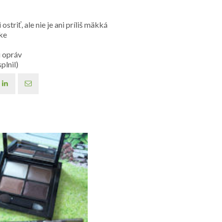
ostriť, ale nie je ani príliš mäkká
ke
i opráv
plnil)