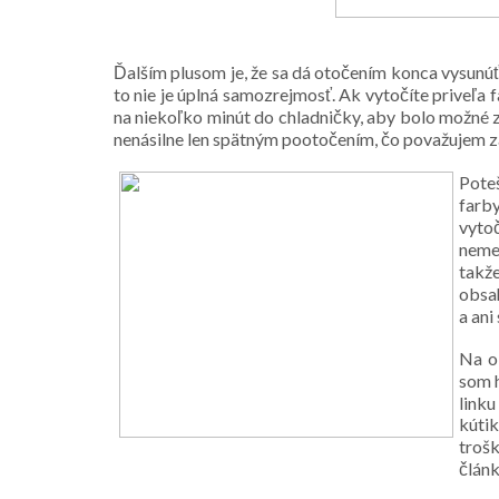
Ďalším plusom je, že sa dá otočením konca vysunúť 
to nie je úplná samozrejmosť. Ak vytočíte priveľa 
na niekoľko minút do chladničky, aby bolo možné zat
nenásilne len spätným pootočením, čo považujem z
Poteš
farb
vyto
nemen
takž
obsah
a ani
Na ob
som h
link
kútik
trošk
článk