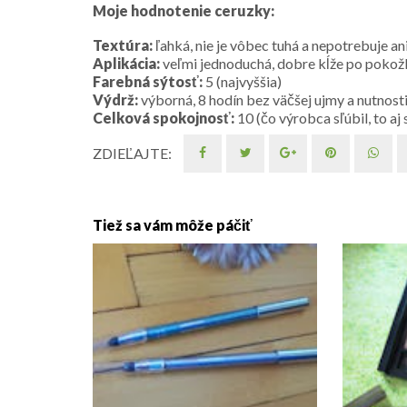
Moje hodnotenie ceruzky:
Textúra:
ľahká, nie je vôbec tuhá a nepotrebuje ani 
Aplikácia:
veľmi jednoduchá, dobre kĺže po pokož
Farebná sýtosť:
5 (najvyššia)
Výdrž:
výborná, 8 hodín bez väčšej ujmy a nutnost
Celková spokojnosť:
10 (čo výrobca sľúbil, to aj s
ZDIEĽAJTE:
Tiež sa vám môže páčiť