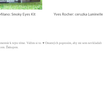
ilano: Smoky Eyes Kit
Yves Rocher: ceruzka Luminelle
 komentár k tejto téme. Vážim si to. ♥ Ostatných poprosím, aby mi sem nevkladali
cem. Ďakujem.