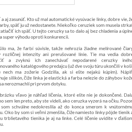
a aj zasunúť. Kto už mal automatické vysúvacie linky, dobre vie, ž
farby, späť ju už nedostanete. Niekoľko ceruziek som musela strka
lačiť ich späť. U tejto ceruzky sa to dalo aj bez chladenia a úpln
a super výhodu oproti konkurencii.
ilo ma, že farbí súvisle, takže nehrozia žiadne melírované čiar
y rozličnej intenzity ani prerušované línie. Tie ma vedia dobr
čiť a zvyknú ich zanechávať nepodarené ceruzky inéh
ovaného katalógového predajcu (už dve svoju túru ukončili v koši
e nech ma zožerie Godzilla, ak si ešte nejakú kúpim). Nápl
uje silikón, čiže linka je elastická a farba nelezie do záhybov kož
 sa nerozmachlí pri prvom dotyku.
rázku vľavo je náhľad líčenia, ktoré ešte nie je dokončené. Dal
o sem len preto, aby ste videli, ako ceruzka vyzerá na očku. Pozor
u som schválne nedokreslila až do konca smerom k vnútorném
u. Oko by som si veľmi zmenšila, čiže namiesto linky pôjde tienik 
u trblietavého tienika je aj na linke. Celé líčenie uvidíte v ďalšo
u.