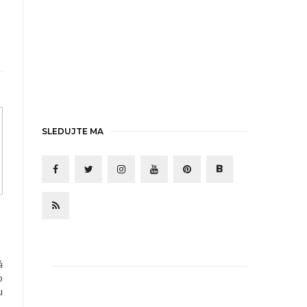
SLEDUJTE MA
á
o
u