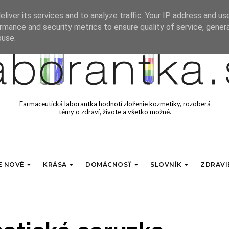
liver its services and to analyze traffic. Your IP address and us
rmance and security metrics to ensure quality of service, gene
buse.
Farmaceutická laborantka hodnotí zloženie kozmetiky, rozoberá
témy o zdraví, živote a všetko možné.
E NOVÉ
KRÁSA
DOMÁCNOSŤ
SLOVNÍK
ZDRAVI