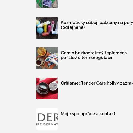
Kozmetický súboj: balzamy na per
(odtajnené)
Cemio bezkontaktný teplomer a
pár slov o termoregulácii
Oriflame: Tender Care hojivý zázra
Moje spolupráce a kontakt