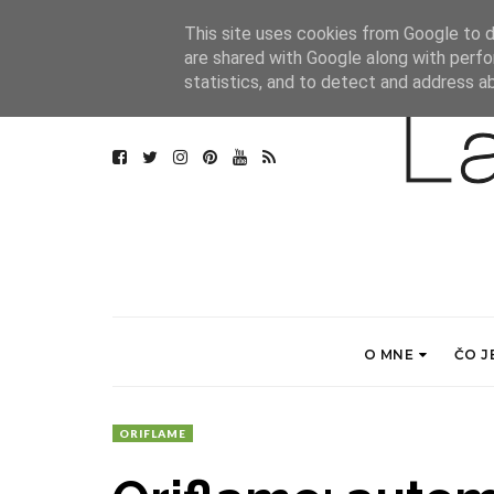
This site uses cookies from Google to de
are shared with Google along with perfo
statistics, and to detect and address a
O MNE
ČO J
ORIFLAME