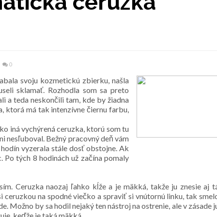
atická ceruzka
0
abala svoju kozmetickú zbierku, našla
seli sklamať. Rozhodla som sa preto
li a teda neskončili tam, kde by žiadna
 ktorá má tak intenzívne čiernu farbu,
ko iná vychýrená ceruzka, ktorú som tu
 ani nesľuboval. Bežný pracovný deň vám
8 hodín vyzerala stále dosť obstojne. Ak
c. Po tých 8 hodinách už začína pomaly
ím. Ceruzka naozaj ľahko kĺže a je mäkká, takže ju znesie aj t
 si ceruzkou na spodné viečko a spraviť si vnútornú linku, tak smel
. Možno by sa hodil nejaký ten nástroj na ostrenie, ale v zásade j
ruje, keďže je taká mäkká.