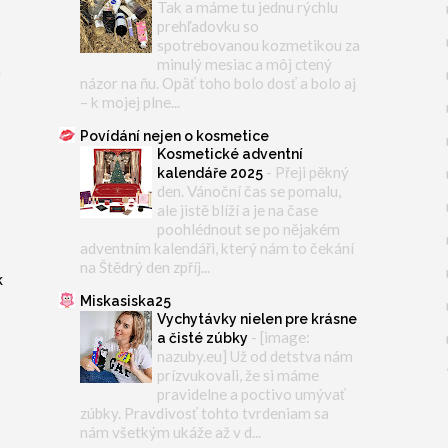
Tak a máme tu jednu rýchlu
prehľadovku so
spotrebovanou kozmetikou za
minulý mesiac a môj ctený
y
názor na ňu. Opäť toho bolo dosť a bolo aj
– k mojej plne...
Povídání nejen o kosmetice
Kosmetické adventní
-
Přeji pěkný
kalendáře 2025
den. Vánoční čas se pomalu,
ale jistě blíží a je na čase
poohlédnout se po nějakém
adventním kalendáři, který nám to čekání
na Štědrý den zpříj...
k
Miskasiska25
Vychytávky nielen pre krásne
-
[image:
a čisté zúbky
nazuby.eu] Už od detstva nám
prízvukovali, že si máme
pravidelne a poctivo umývať
zúbky. Pravdivosť tohto tvrdeniam sa
nám všetkým ukáže až v d...