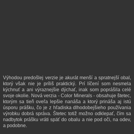
Výhodou predošlej verzie je akurát menší a spratnejší obal,
ktorý však nie je príliš praktický. Prí líčení som nesmela
kýchnuť a ani výraznejšie dýchať, inak som poprášila celé
svoje okolie. Nová verzia - Color Minerals - obsahuje štetec,
ktorým sa tieň oveľa lepšie nanáša a ktorý prináša aj istú
úsporu prášku, čo je z hľadiska dlhodobejšieho používania
výrobku dobrá správa. Štetec totiž možno odklepať, čím sa
nadbytok prášku vráti späť do obalu a nie pod oči, na odev,
a podobne.