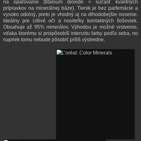
na opaľovanie (titanium dioxide = súčasť kvalitných
prípravkov na minerálnej báze). Tienik je bez parfemácie a
vysoko odolný, preto je vhodný aj na dlhodobejšie nosenie.
Ideálny pre citlivé oči a nositeľky kontaktných šošoviek.
Obsahuje až 95% minerálov. Výhodou je možné vrstvenie,
vďaka ktorému si prispôsobíš intenzitu farby podľa seba, no
napriek tomu nebude pôsobiť príliš výstredne.