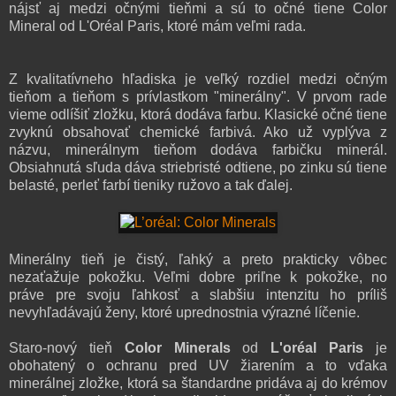
nájsť aj medzi očnými tieňmi a sú to očné tiene Color
Mineral od L'Oréal Paris, ktoré mám veľmi rada
.
Z kvalitatívneho hľadiska je veľký rozdiel medzi očným
tieňom a tieňom s prívlastkom "minerálny". V prvom rade
vieme odlíšiť zložku, ktorá dodáva farbu. Klasické očné tiene
zvyknú obsahovať chemické farbivá. Ako už vyplýva z
názvu, minerálnym tieňom dodáva farbičku minerál.
Obsiahnutá sľuda dáva striebristé odtiene, po zinku sú tiene
belasté, perleť farbí tieniky ružovo a tak ďalej.
Minerálny tieň je čistý, ľahký a preto prakticky vôbec
nezaťažuje pokožku. Veľmi dobre priľne k pokožke, no
práve pre svoju ľahkosť a slabšiu intenzitu ho príliš
nevyhľadávajú ženy, ktoré uprednostnia výrazné líčenie.
Staro-nový tieň
Color Minerals
od
L'oréal Paris
je
obohatený o ochranu pred UV žiarením a to vďaka
minerálnej zložke, ktorá sa štandardne pridáva aj do krémov