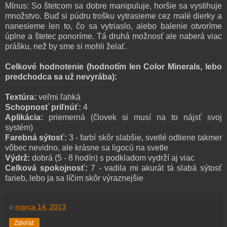
Mínus: So štetcom sa dobre manipuluje, horšie sa vystihuje
množstvo. Buď si púdru trošku vytrasieme cez malé dierky a
nanesieme len to, čo sa vytriaslo, alebo balenie otvoríme
úplne a štetec ponoríme. Tá druhá možnosť ale naberá viac
prášku, než by sme si mohli želať.
Celkové hodnotenie (hodnotím len Color Minerals, lebo
predchodca sa už nevyrába):
Textúra:
veľmi ľahká
Schopnosť priľnúť:
4
Aplikácia:
priemerná (človek si musí na to nájsť svoj
systém)
Farebná sýtosť:
3 - farbí skôr slabšie, svetlé odtiene takmer
vôbec nevidno, ale krásne sa ligocú na svetle
Výdrž:
dobrá (5 - 8 hodín) s podkladom vydrží aj viac
Celková spokojnosť:
7 - vadila mi akurát tá slabá sýtosť
farieb, lebo ja sa líčim skôr výraznejšie
o
marca 14, 2013
Zdieľať