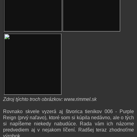
Zdroj týchto troch obrázkov: www.rimmel.sk
Rovnako skvele vyzerá aj štvorica tienikov 006 - Purple
Reign (prvý naľavo), ktoré som si kúpila nedávno, ale o tých
si napíšeme niekedy nabudúce. Rada vám ich názorne
predvediem aj v nejakom líčení. Radšej teraz zhodnoťme
výrobok.