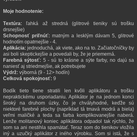
Moje hodnotenie:
Textúra:
ľahká až stredná (glitrové tieniky sú trošku
drsnejšie)
Schopnosť priľnúť:
matným a lesklým dávam 5, glitrové
hodnotím opatrnejšie - 4.
Aplikácia:
jednoduchá, ak viete, ako na to. Začiatočníčky by
asi boli skeptickejšie a povedali by, že je priemerná.
Farebná sýtosť:
5 - sú to krásne a sýte farby, no dajú sa
naniesť aj striedmejšie, ak potrebujete
Výdrž:
výborná (9 - 12> hodín)
Celková spokojnosť:
9
Bodík tieto tiene stratili len kvôli aplikátoru a trošku
nepraktickému usporiadaniu. Aplikátor je na jednom konci
široký na druhom úzky, čo je chvályhodné, keďže sú
niektoré farebné plochy (napríklad tá tmavá modrá a biela)
veľmi maličké a teda sa farba komplikovanejšie naberá.
Lenže molitanový koniec aplikátora odpadol tak rýchlo, že
som sa ani nestihla spamätať. Teraz som do tienikov vložila
iný a uzučký aplikátor z iného výrobku. Som si istá, že s