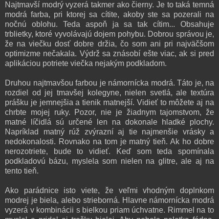
Najtmavší modrý vyzerá takmer ako čierny. Je to taká temná
modrá farba, pri ktorej sa cítite, akoby ste sa pozerali na
nočnú oblohu. Teda aspoň ja sa tak cítim... Obsahuje
trblietky, ktoré vyvolávajú dojem pohybu. Dobrou správou je,
že na viečku dosť dobre držia, čo som ani pri najväčšom
optimizme nečakala. Výdrž sa znásobí ešte viac, ak si pred
aplikáciou potriete viečka nejakým podkladom.
Druhou najtmavšou farbou je námornícka modrá. Táto je, na
rozdiel od jej tmavšej kolegyne, nielen svetlá, ale textúra
prášku je jemnejšia a tienik matnejší. Vidieť to môžete aj na
chrbte mojej ruky. Pozor, nie je žiadnym tajomstvom, že
matné líčidlá sú určené len na dokonale hladké plochy.
Napríklad matný rúž zvýrazní aj tie najmenšie vrásky a
nedokonalosti. Rovnako na tom je matný tieň. Ak ho dobre
nerozotriete, bude to vidieť. Keď som teda spomínala
podkladovú bázu, myslela som nielen na glitre, ale aj na
tento tieň.
Ako parádnice isto viete, že veľmi vhodným doplnkom
modrej je biela, alebo strieborná. Hlavne námornícka modrá
vyzerá v kombinácii s bielkou priam úchvatne. Rimmel na to