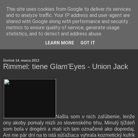
This site uses cookies from Google to deliver its services
and to analyze traffic. Your IP address and user-agent are
shared with Google along with performance and security
metrics to ensure quality of service, generate usage
statistics, and to detect and address abuse.
Farmaceutická laborantka hodnotí zloženie kozmetiky,
LEARN MORE
GOT IT
rozoberá témy o zdraví, živote a všetko možné.
štvrtok 14. marca 2013
Rimmel: tiene Glam'Eyes - Union Jack
Našla som v nich zaľúbenie, lenže
ony akoby pomaly mizli zo slovenského trhu. Minulý týždeň
som bola v drogérii a mali ich tam označené ako dopredaj.
Ani nie pár dní na to istá súťažiaca vyhrala kozmetický kufrík