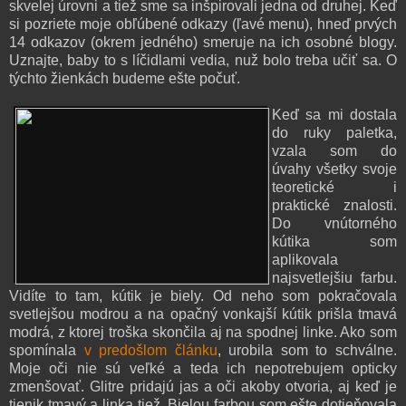
skvelej úrovni a tiež sme sa inšpirovali jedna od druhej. Keď
si pozriete moje obľúbené odkazy (ľavé menu), hneď prvých
14 odkazov (okrem jedného) smeruje na ich osobné blogy.
Uznajte, baby to s líčidlami vedia, nuž bolo treba učiť sa. O
týchto žienkách budeme ešte počuť.
Keď sa mi dostala
do ruky paletka,
vzala som do
úvahy všetky svoje
teoretické i
praktické znalosti.
Do vnútorného
kútika som
aplikovala
najsvetlejšiu farbu.
Vidíte to tam, kútik je biely. Od neho som pokračovala
svetlejšou modrou a na opačný vonkajší kútik prišla tmavá
modrá, z ktorej troška skončila aj na spodnej linke. Ako som
spomínala
v predošlom článku
, urobila som to schválne.
Moje oči nie sú veľké a teda ich nepotrebujem opticky
zmenšovať. Glitre pridajú jas a oči akoby otvoria, aj keď je
tienik tmavý a linka tiež. Bielou farbou som ešte dotieňovala