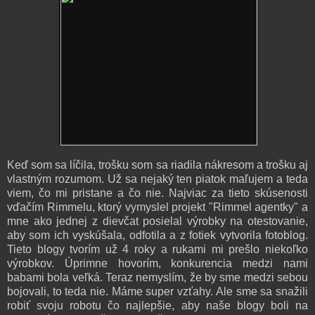
Keď som sa líčila, trošku som sa riadila nákresom a trošku aj
vlastným rozumom. Už sa nejaký ten piatok maľujem a teda
viem, čo mi pristane a čo nie. Najviac za tieto skúsenosti
vďačím Rimmelu, ktorý vymyslel projekt "Rimmel agentky" a
mne ako jednej z dievčat posielal výrobky na otestovanie,
aby som ich vyskúšala, odfotila a z fotiek vytvorila fotoblog.
Tieto blogy tvorím už 4 roky a rukami mi prešlo niekoľko
výrobkov. Úprimne hovorím, konkurencia medzi nami
babami bola veľká. Teraz nemyslím, že by sme medzi sebou
bojovali, to teda nie. Máme super vzťahy. Ale sme sa snažili
robiť svoju robotu čo najlepšie, aby naše blogy boli na