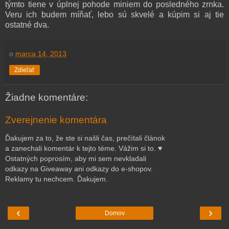
týmto tiene v úplnej pohode miniem do posledného zrnka.
Veru ich budem míňať, lebo sú skvelé a kúpim si aj tie
ostatné dva.
o
marca 14, 2013
Zdieľať
Žiadne komentáre:
Zverejnenie komentára
Ďakujem za to, že ste si našli čas, prečítali článok
a zanechali komentár k tejto téme. Vážim si to. ♥
Ostatných poprosím, aby mi sem nevkladali
odkazy na Giveaway ani odkazy do e-shopov.
Reklamy tu nechcem. Ďakujem.
‹
›
Domov