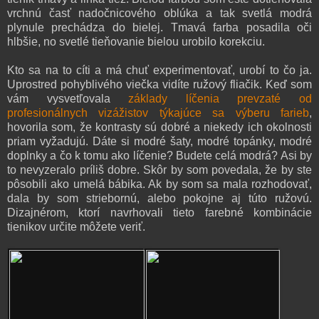
vrchnú časť nadočnicového oblúka a tak svetlá modrá
plynule prechádza do bielej. Tmavá farba posadila oči
hlbšie, no svetlé tieňovanie bielou urobilo korekciu.
Kto sa na to cíti a má chuť experimentovať, urobí to čo ja.
Uprostred pohyblivého viečka vidíte ružový fliačik. Keď som
vám vysvetľovala
základy líčenia prevzaté od
profesionálnych vizážistov týkajúce sa výberu farieb
,
hovorila som, že kontrasty sú dobré a niekedy ich okolnosti
priam vyžadujú. Dáte si modré šaty, modré topánky, modré
doplnky a čo k tomu ako líčenie? Budete celá modrá? Asi by
to nevyzeralo príliš dobre. Skôr by som povedala, že by ste
pôsobili ako umelá bábika. Ak by som sa mala rozhodovať,
dala by som striebornú, alebo pokojne aj túto ružovú.
Dizajnérom, ktorí navrhovali tieto farebné kombinácie
tienikov určite môžete veriť.