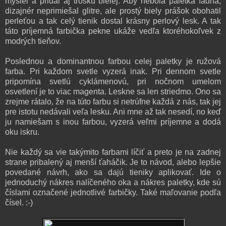
myslel a pridal aj trošku bielej. Aby nebola paletka fádna,
dizajnér neprimiešal glitre, ale prostý biely prášok obohatil
perleťou a tak celý tienik dostal krásny perlový lesk. A tak
táto príjemná farbička pekne ukáže vedľa ktoréhokoľvek z
modrých tieňov.
Poslednou a dominantnou farbou celej paletky je ružová
farba. Pri každom svetle vyzerá inak. Pri dennom svetle
pripomína svetlú cyklámenovú, pri nočnom umelom
osvetlení je to viac magenta. Leskne sa len striedmo. Ono sa
zrejme rátalo, že na túto farbu si netrúfne každá z nás, tak jej
pre istotu nedávali veľa lesku. Ani mne až tak nesedí, no keď
ju namiešam s inou farbou, vyzerá veľmi príjemne a dodá
oku iskru.
Nie každý sa vie takýmito farbami líčiť a preto je na zadnej
strane pribalený aj menší ťaháčik. Je to návod, alebo lepšie
povedané návrh, ako sa dajú tieniky aplikovať. Ide o
jednoduchý nákres nalíčeného oka a nákres paletky, kde sú
číslami označené jednotlivé farbičky. Také maľovanie podľa
čísel. :-)