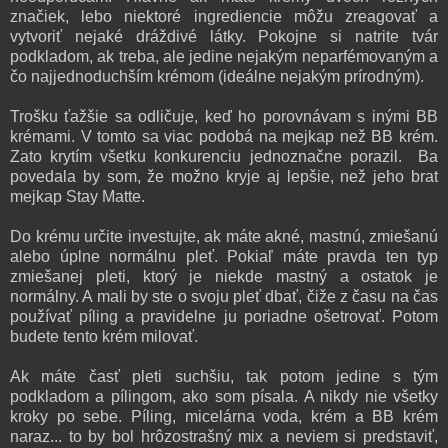
značiek, lebo niektoré ingrediencie môžu zreagovať a
vytvoriť nejaké dráždivé látky. Pokojne si natrite tvár
podkladom, ak treba, ale jedine nejakým neparfémovaným a
čo najjednoduchším krémom (ideálne nejakým prírodným).
Trošku ťažšie sa odličuje, keď ho porovnávam s inými BB
krémami. V tomto sa viac podobá na mejkap než BB krém.
Zato krytím všetku konkurenciu jednoznačne porazil.
Ba
povedala by som, že možno kryje aj lepšie, než jeho brat
mejkap Stay Matte.
Do krému určite investujte, ak máte akné, mastnú, zmiešanú
alebo úplne normálnu pleť. Pokiaľ máte pravda ten typ
zmiešanej pleti, ktorý je niekde mastný a ostatok je
normálny. A mali by ste o svoju pleť dbať, čiže z času na čas
používať píling a pravidelne ju poriadne ošetrovať. Potom
budete tento krém milovať.
Ak máte časť pleti suchšiu, tak potom jedine s tým
podkladom a pílingom, ako som písala. A nikdy nie všetky
kroky po sebe. Píling, micelárna voda, krém a BB krém
naraz... to by bol hrôzostrašný mix a neviem si predstaviť,