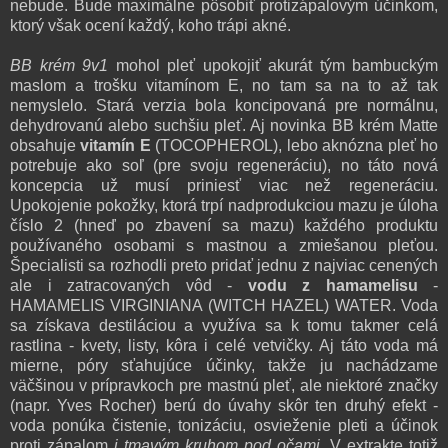
nebude. Bude maximálne pôsobiť protizápalovým účinkom,
ktorý však ocení každý, koho trápi akné.
BB krém 9v1
mohol pleť upokojiť akurát tým bambuckým
maslom a trošku vitamínom E, no tam sa na to až tak
nemyslelo. Stará verzia bola koncipovaná pre normálnu,
dehydrovanú alebo suchšiu pleť. Aj novinka BB krém Matte
obsahuje
vitamín E
(TOCOPHEROL), lebo aknózna pleť ho
potrebuje ako soľ (pre svoju regeneráciu), no táto nová
koncepcia už musí priniesť viac než regeneráciu.
Upokojenie pokožky, ktorá trpí nadprodukciou mazu je úloha
číslo 2 (hneď po zbavení sa mazu) každého produktu
používaného osobami s mastnou a zmiešanou pleťou.
Špecialisti sa rozhodli preto pridať jednu z najviac cenených
ale i zatracovaných vôd -
vodu z hamamelisu
-
HAMAMELIS VIRGINIANA (WITCH HAZEL) WATER. Voda
sa získava destiláciou a využíva sa k tomu takmer celá
rastlina - kvety, listy, kôra i celé vetvičky. Aj táto voda má
mierne, póry sťahujúce účinky, takže ju nachádzame
väčšinou v prípravkoch pre mastnú pleť, ale niektoré značky
(napr. Yves Rocher) berú do úvahy skôr ten druhý efekt -
voda ponúka čistenie, tonizáciu, osvieženie pleti a účinok
proti zápalom
i tmavým kruhom pod očami
. V extrakte totiž