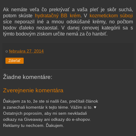
Ak nemáte veľa čo prekrývať a vaša pleť je skôr suchá,
potom skúste
hydratačný BB krém
. V
kozmetickom súboji
síce neporazil iné a mnou odskúšané krémy, no počtom
bodov ďaleko nezaostal. V danej cenovej kategórii sa s
týmto bodovým ziskom určite nemá za čo hanbiť.
o
februára 27, 2014
Zdieľať
Žiadne komentáre:
Zverejnenie komentára
Ďakujem za to, že ste si našli čas, prečítali článok
a zanechali komentár k tejto téme. Vážim si to. ♥
Ostatných poprosím, aby mi sem nevkladali
odkazy na Giveaway ani odkazy do e-shopov.
Reklamy tu nechcem. Ďakujem.