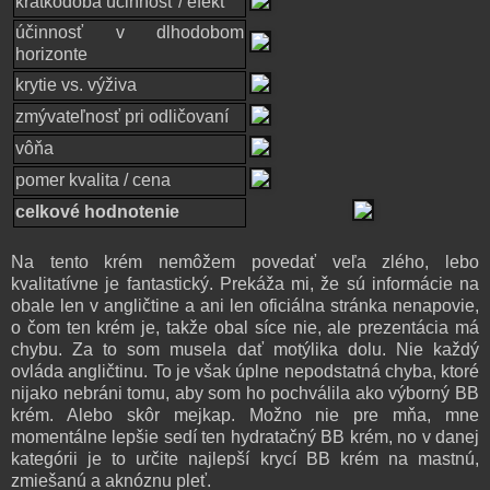
krátkodobá účinnosť / efekt
účinnosť v dlhodobom
horizonte
krytie vs. výživa
zmývateľnosť pri odličovaní
vôňa
pomer kvalita / cena
celkové hodnotenie
Na tento krém nemôžem povedať veľa zlého, lebo
kvalitatívne je fantastický. Prekáža mi, že sú informácie na
obale len v angličtine a ani len oficiálna stránka nenapovie,
o čom ten krém je, takže obal síce nie, ale prezentácia má
chybu. Za to som musela dať motýlika dolu. Nie každý
ovláda angličtinu. To je však úplne nepodstatná chyba, ktoré
nijako nebráni tomu, aby som ho pochválila ako výborný BB
krém. Alebo skôr mejkap. Možno nie pre mňa, mne
momentálne lepšie sedí ten hydratačný BB krém, no v danej
kategórii je to určite najlepší krycí BB krém na mastnú,
zmiešanú a aknóznu pleť.