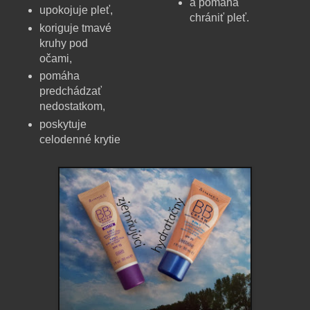
a pomáha
upokojuje pleť,
chrániť pleť.
koriguje tmavé
kruhy pod
očami,
pomáha
predchádzať
nedostatkom,
poskytuje
celodenné krytie