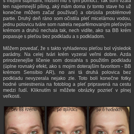
s mojimi šupinami, musím mu s tým pomôcť. Tak som vzala
ten najjemnejší píling, aký mám doma (v tomto stave ho už
konečne môžem začať používať) a obrúsila problémové
partie. Druhý deň ráno som očistila pleť micelárnou vodou,
jednu polovicu tváre som natrela neparfémovaným pleťovým
krémom a druhú nechala tak, nech vidíte, ako sa BB krém
popasuje s pleťou bez podkladu a s podkladom.
Môžem povedať, že s takto vyhladenou pleťou bol výsledok
parádny. Na celej tvári krém vyzeral veľmi dobre. Azda
prirodzenejšie líčenie som dosiahla s použitím podkladu
(úplne rovnaký efekt, ako s mojim doterajším favoritom - BB
krémom Sensibio AR), no ani tá druhá polovica bez
podkladu nevyzerala nejako zle. Toto boli konečne fotky
hodné umiestnenia na fotoblog a pleť pripravená na cestu
medzi ľudí. Kliknutím si môžete obrázky pozrieť v plnej
veľkosti.