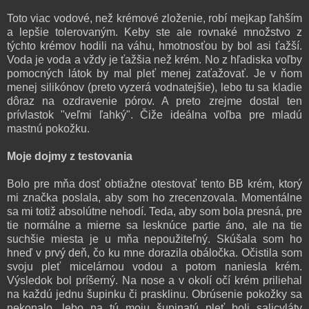
Toto viac vodové, než krémové zloženie, robí mejkap ľahším
a lepšie tolerovaným. Keby ste ale rovnaké množstvo z
týchto krémov hodili na váhu, hmotnosťou by bol asi ťažší.
Voda je voda a vždy je ťažšia než krém. No z hľadiska voľby
pomocných látok by mal pleť menej zaťažovať. Je v ňom
menej silikónov (preto vyzerá vodnatejšie), lebo tu sa kladie
dôraz na ozdravenie pórov. A preto zrejme dostal ten
prívlastok "veľmi ľahký". Čiže ideálna voľba pre mladú
mastnú pokožku.
Moje dojmy z testovania
Bolo pre mňa dosť obtiažne otestovať tento BB krém, ktorý
mi značka poslala, aby som ho zrecenzovala. Momentálne
sa mi totiž absolútne nehodí. Teda, aby som bola presná, pre
tie normálne a mierne sa lesknúce partie áno, ale na tie
suchšie miesta je u mňa nepoužiteľný. Skúšala som ho
hneď v prvý deň, čo ku mne dorazila obáločka. Očistila som
svoju pleť micelárnou vodou a potom naniesla krém.
Výsledok bol príšerný. Na nose a v okolí očí krém priliehal
na každú jednu šupinku či prasklinu. Obrúsenie pokožky sa
nekonalo, lebo na tú moju šupinatú pleť boli salicyláty