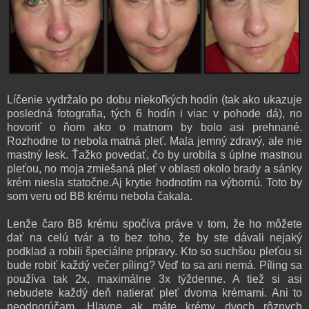
Líčenie vydržalo po dobu niekoľkých hodín (tak ako ukazuje
posledná fotografia, tých 6 hodín i viac v pohode dá), no
hovoriť o ňom ako o matnom by bolo asi prehnané.
Rozhodne to nebola matná pleť. Mala jemný zdravý, ale nie
mastný lesk. Ťažko povedať, čo by urobila s úplne mastnou
pleťou, no moja zmiešaná pleť v oblasti okolo brady a sánky
krém niesla statočne.Aj krytie hodnotím na výbornú. Toto by
som veru od BB krému nebola čakala.
Lenže čaro BB krému spočíva práve v tom, že ho môžete
dať na celú tvár a to bez toho, že by ste dávali nejaký
podklad a robili špeciálne prípravy. Kto so suchšou pleťou si
bude robiť každý večer píling? Veď to sa ani nemá. Píling sa
používa tak 2x, maximálne 3x týždenne. A tiež si asi
nebudete každý deň natierať pleť dvoma krémami. Ani to
neodporúčam. Hlavne ak máte krémy dvoch rôznych