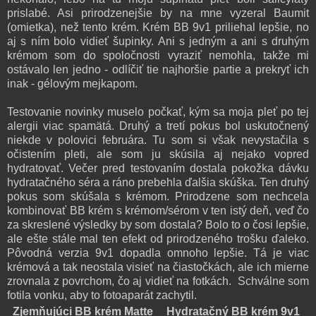
prislabé. Asi prirodzenejšie by na mne vyzeral Baumit
(omietka), než tento krém. Krém BB 9v1 priliehal lepšie, no
aj s ním bolo vidieť šupinky. Ani s jedným a ani s druhým
krémom som do spoločnosti vyraziť nemohla, takže mi
ostávalo len jedno - odlíčiť tie najhoršie partie a prekryť ich
inak - gélovým mejkapom.
Testovanie novinky muselo počkať, kým sa moja pleť po tej
alergii viac spamätá. Druhý a tretí pokus bol uskutočnený
niekde v polovici februára. Tu som si však nevystačila s
očistením pleti, ale som ju skúsila aj nejako vopred
hydratovať. Večer pred testovaním dostala pokožka dávku
hydratačného séra a ráno prebehla ďalšia skúška. Ten druhý
pokus som skúšala s krémom. Prirodzene som nechcela
kombinovať BB krém s krémom/sérom v ten istý deň, veď čo
za skreslené výsledky by som dostala? Bolo to o čosi lepšie,
ale ešte stále mal ten efekt od prirodzeného trošku ďaleko.
Pôvodná verzia 9v1 dopadla omnoho lepšie. Tá je viac
krémová a tak neostala visieť na čiastočkách, ale ich mierne
zrovnala z povrchom, čo aj vidieť na fotkách. Schválne som
fotila vonku, aby to fotoaparát zachytil.
Zjemňujúci BB krém Matte
Hydratačný BB krém 9v1