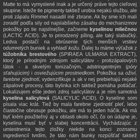
Matte to má vymyslené inak a je určený práve tejto cieľovej
skupine. Isteže tie pigmenty taktiež urobia nejakú službu, ale
proti zápalu Rimmel nasadil iné zbrane. Ak by sme ich mali
zoradiť podľa sily od najslabšieho zásahu do mechanizmov
pokožky po tie najsilnejšie, začneme
kyselinou mliečnou
(LACTIC ACID). Je to prirodzený píling, ale taký slabučký.
Ledva postačí na obrúsenie tých menších vrstiev
odumretých buniek a
vyhladí kožu
. Ďalej tu máme výťažok z
túžobníka brestového
(SPIRAEA ULMARIA EXTRACT),
ktorý je prírodným zdrojom salicylátov - protizápalových
látok - a skvelým tonizačným, adstringentným (
póry
sťahujúcim)
i
osviežujúcim prostriedkom
. Pokožka sa
oživí,
farebne zjednotí
, vydenzifikuje a ak v nej prebiehajú nejaké
zápalové procesy, táto bylinka ich taktiež pomáha potláčať.
Lokalizujem ešte jeden zdroj salicylátov a je ním samotná
kyselina salicylová
(SALICYLIC ACID). O kyseline som
písala viac krát. Tiež by mala farebne zjednotiť pleť, lebo
čiastočne obrusuje pokožku, ale má to jeden háčik. Ak má
byť krém použiteľný aj v oblasti okolo očí, čo on údajne je,
kyselina musí byť v slabej koncentrácii. Vychádzajúc z
umiestnenia tejto zložky niekde na konci zoznamu
ingrediencií tvrdím, že táto nám bunky rozpúšťať taktiež