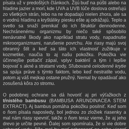
písala už v predošlých článkoch. Žijú buď na púšti alebo na
hladine jazier a morí, kde UVA a UVB lúče doslova ostreľujú
zo všetkých strán, lebo na ne dopadajú nielen zhora, ale sa
o vodnú hladinu a kryštáliky piesku ešte aj odrážajú. Teplo a
svetlo sa snaží prenikať do ich štruktúr dennodenne.
Nechránenému organizmu by niečo také spôsobilo
nenávratné škody ako napríklad stratu vody, napadnutie
mikroorganizmami, narušenie povrchu. Ale riasy majú svoj
obranný štít a keď sa táto ich vlastnosť zužitkuje v
kozmetike, naučia to aj našu pokožku. Pokožka vie
účinnejšie potlačiť zápal, vplyv baktérií a tým i lepšie
bojovať s akné a stratami vody. Sľubované
celodenné krytie
sa spája práve s týmto faktom, lebo keď nestratíte vodu,
potom aj váš mejkap ostane pružný. Nemal by opadávať ako
zosušená kôra zo stromu.
O podobnej ochrane sa dá hovoriť aj pri výťažkoch z
tŕnistého bambusu
(
BAMBUSA ARUNDINACEA STEM
EXTRACT). Aj bambus pomáha pokožku posilniť. Keď som
o ňom písala naposledy, bol jednou zo zložiek riasenky a
mal nám riasy spevniť, takže o ňom teraz vieme, že aj jeho
drevo je určite pevné. Ďalej som spomínala, že si vie dobre