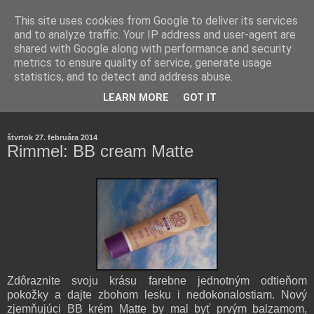
This site uses cookies from Google to deliver its services
and to analyze traffic. Your IP address and user-agent are
shared with Google along with performance and security
metrics to ensure quality of service, generate usage
statistics, and to detect and address abuse.
Farmaceutická laborantka hodnotí zloženie kozmetiky,
LEARN MORE
GOT IT
rozoberá témy o zdraví, živote a všetko možné.
štvrtok 27. februára 2014
Rimmel: BB cream Matte
Zdôraznite svoju krásu farebne jednotným odtieňom
pokožky a dajte zbohom lesku i nedokonalostiam. Nový
zjemňujúci BB krém Matte by mal byť prvým balzamom,