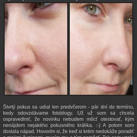
Štvrtý pokus sa udial len predvčerom - pár dní do termínu,
kedy odovzdávame fotoblogy. Už už som sa chcela
ospravedlniť, že novinku nebudem môcť otestovať, kým
nenájdem nejakého pokusného králika. :-) A potom som
dostala nápad. Hovorím si, že keď si krém nedokáže poradiť