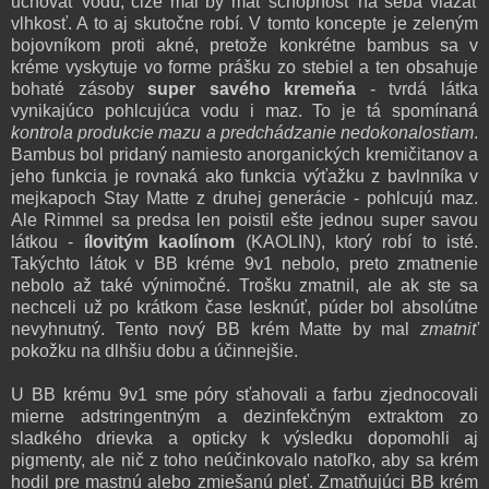
uchovať vodu, čiže mal by mať schopnosť na seba viazať
vlhkosť. A to aj skutočne robí. V tomto koncepte je zeleným
bojovníkom proti akné, pretože konkrétne bambus sa v
kréme vyskytuje vo forme prášku zo stebiel a ten obsahuje
bohaté zásoby
super savého kremeňa
- tvrdá látka
vynikajúco pohlcujúca vodu i maz.
To je tá spomínaná
kontrola produkcie mazu a predchádzanie nedokonalostiam
.
Bambus bol pridaný namiesto anorganických kremičitanov a
jeho funkcia je rovnaká ako funkcia výťažku z bavlnníka v
mejkapoch Stay Matte z druhej generácie - pohlcujú maz.
Ale Rimmel sa predsa len poistil ešte jednou super savou
látkou -
ílovitým
kaolínom
(KAOLIN), ktorý robí to isté.
Takýchto látok v BB kréme 9v1 nebolo, preto zmatnenie
nebolo až také výnimočné. Trošku zmatnil, ale ak ste sa
nechceli už po krátkom čase lesknúť, púder bol absolútne
nevyhnutný. Tento nový BB krém Matte by mal
zmatniť
pokožku na dlhšiu dobu a účinnejšie.
U BB krému 9v1 sme póry sťahovali a farbu zjednocovali
mierne adstringentným a dezinfekčným extraktom zo
sladkého drievka a opticky k výsledku dopomohli aj
pigmenty, ale nič z toho neúčinkovalo natoľko, aby sa krém
hodil pre mastnú alebo zmiešanú pleť. Zmatňujúci BB krém