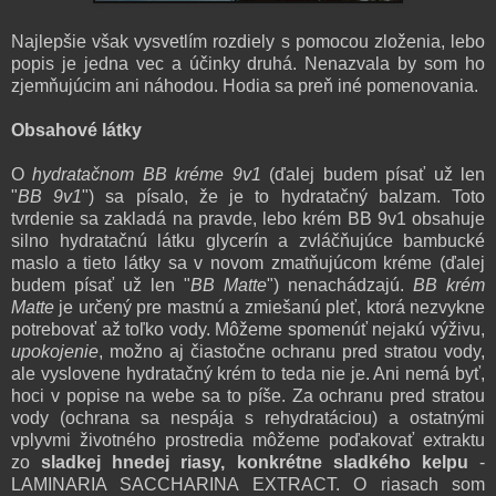
Najlepšie však vysvetlím rozdiely s pomocou zloženia, lebo
popis je jedna vec a účinky druhá. Nenazvala by som ho
zjemňujúcim ani náhodou. Hodia sa preň iné pomenovania.
Obsahové látky
O
hydratačnom BB kréme 9v1
(ďalej budem písať už len
"
BB 9v1
") sa písalo, že je to hydratačný balzam. Toto
tvrdenie sa zakladá na pravde, lebo krém BB 9v1 obsahuje
silno hydratačnú látku glycerín a zvláčňujúce bambucké
maslo a tieto látky sa v novom zmatňujúcom kréme (ďalej
budem písať už len "
BB Matte
") nenachádzajú.
BB krém
Matte
je určený pre mastnú a zmiešanú pleť, ktorá nezvykne
potrebovať až toľko vody. Môžeme spomenúť nejakú výživu,
upokojenie
, možno aj čiastočne ochranu pred stratou vody,
ale vyslovene hydratačný krém to teda nie je. Ani nemá byť,
hoci v popise na webe sa to píše. Za ochranu pred stratou
vody (ochrana sa nespája s rehydratáciou) a ostatnými
vplyvmi životného prostredia môžeme poďakovať extraktu
zo
sladkej hnedej riasy, konkrétne sladkého kelpu
-
LAMINARIA SACCHARINA EXTRACT. O riasach som