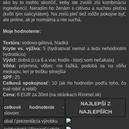
ako by to mohlo skončiť, keby ste zvolili zlú kombináciu
ingrediencií. Neradím ho ženám s citlivou a suchou pleťou
(kvôli tým salicylátom). Na zrelú pleť tiež môže pokojne byť,
ale jedine, ak je normálna a nie suchá.
Moje hodnotenie:
Textúra:
vodovo-gélová, hladká
Krytie vs. výživa:
5
(hydratovať nemal a teda nehodnotím
hydratáciu)
Výdrž:
dobrá
(cca 6 a viac hodín - ktorý som nečakala)
Vôňa:
príjemná, vôbec nie ťažká, podobá sa na vôňu
mejkapu, len je trošku silnejšia
SPF:
25
Celková spokojnosť:
10 (ak ho hodnotím podľa toho, čo
mal robiť a robil)
Cena:
6 EUR za 30ml (na stránkach Rimmel.sk)
NAJLEPŠÍ Z
celkové hodnotenie
-
NAJLEPŠÍCH
slovom
obal / prezentácia výrobku