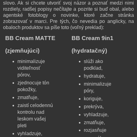
slovo. Ak si chcete utvoriť svoj názor a poznať medzi nimi
rozdiely, radšej popisy nečítajte a pozrite si buď obal, alebo
agentské fotoblogy o novinke, ktoré začne stránka
zobrazovať v marci. Pre tých, čo nevedia po anglicky, na
obaloch produktov sa píše toto (voľný preklad):
BB Cream MATTE
BB Cream 9in1
(zjemňujúci)
(hydratačný)
minimalizuje
slúži ako
viditeľnosť
podklad,
pórov,
hydratuje,
zjednocuje tón
minimalizuje
pokožky,
póry,
zmatňuje,
koriguje,
zaistí celodennú
prekrýva,
kontrolu nad
vyhladzuje,
leskom vašej
zmatňuje,
pleti
rozjasňuje
vyhladzuje,