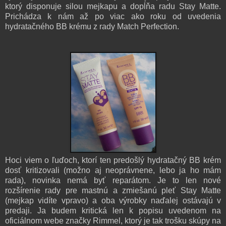
ktorý disponuje silou mejkapu a dopĺňa radu Stay Matte.
Prichádza k nám až po viac ako roku od uvedenia
hydratačného BB krému z rady Match Perfection.
Hoci viem o ľuďoch, ktorí ten predošlý hydratačný BB krém
dosť kritizovali (možno aj neoprávnene, lebo ja ho mám
rada), novinka nemá byť reparátom. Je to len nové
rozšírenie rady pre mastnú a zmiešanú pleť Stay Matte
(mejkap vidíte vpravo) a oba výrobky naďalej ostávajú v
predaji. Ja budem kritická len k popisu uvedenom na
oficiálnom webe značky Rimmel, ktorý je tak trošku skúpy na