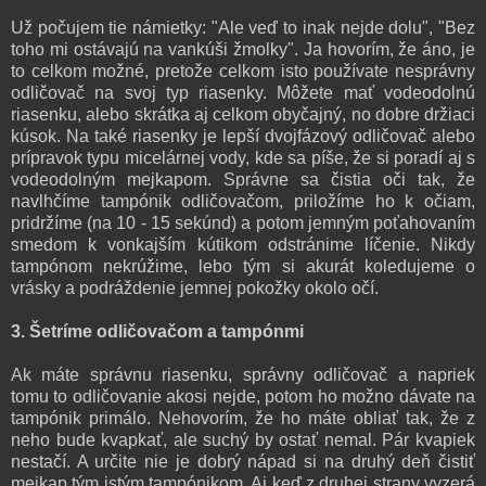
Už počujem tie námietky: "Ale veď to inak nejde dolu", "Bez
toho mi ostávajú na vankúši žmolky". Ja hovorím, že áno, je
to celkom možné, pretože celkom isto používate nesprávny
odličovač na svoj typ riasenky. Môžete mať vodeodolnú
riasenku, alebo skrátka aj celkom obyčajný, no dobre držiaci
kúsok. Na také riasenky je lepší dvojfázový odličovač alebo
prípravok typu micelárnej vody, kde sa píše, že si poradí aj s
vodeodolným mejkapom. Správne sa čistia oči tak, že
navlhčíme tampónik odličovačom, priložíme ho k očiam,
pridržíme (na 10 - 15 sekúnd) a potom jemným poťahovaním
smedom k vonkajším kútikom odstránime líčenie. Nikdy
tampónom nekrúžime, lebo tým si akurát koledujeme o
vrásky a podráždenie jemnej pokožky okolo očí.
3. Šetríme odličovačom a tampónmi
Ak máte správnu riasenku, správny odličovač a napriek
tomu to odličovanie akosi nejde, potom ho možno dávate na
tampónik primálo. Nehovorím, že ho máte obliať tak, že z
neho bude kvapkať, ale suchý by ostať nemal. Pár kvapiek
nestačí. A určite nie je dobrý nápad si na druhý deň čistiť
mejkap tým istým tampónikom. Aj keď z druhej strany vyzerá