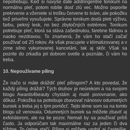
nepotrebujú. Keď si navyše dáte adstringentné tonikum na
normálnu pleť, potom robíte dosť zlú vec. Možno poporíte
prekrvenie a vženiete si trošku červene to tváre, ale pokožku
tiež priveľmi vysušujete. Správne tonikum dodá pleti výživu,
farbu, pekný lesk, no bez zbytočných extrémov. Tonikum
potrebuje pleť, ktorá sa stáva zašednutou, farebne fádnou a
naoko nezdravou. To znamená, že vám ho stačí začať
používať od 25 rokov. Ak však pracujete v klimatizovanej a v
zime silno vykurovanej kancelárii, tak aj skôr. Však sa
pozrite do zrkadla pri dobrom svetle a poznáte, či vám ho
treba.
10. Nepoužívame píling
Že načo si máte dráždiť pleť pílingom? A kto povedal, že
každý píling dráždi? Tých druhov je neúrekom a na svojom
blogu Awards4beauty chystám aj malé porovnanie, ako
dôkaz. Pokožka sa potrebuje zbavovať nánosov odumretých
buniek a treba jej s tým pomôcť. Tejto téme som sa na tomto
blogu už venovala. Odumretých buniek sa môžete zbaviť aj
exfoliátorom, ale na tie pozor. Nemali by sa používať príliš
často. Ja odporúčam tak maximálne raz za jeden či dva
týždne. To úplne stačí. Píling si môžete urobiť aj častejšie,