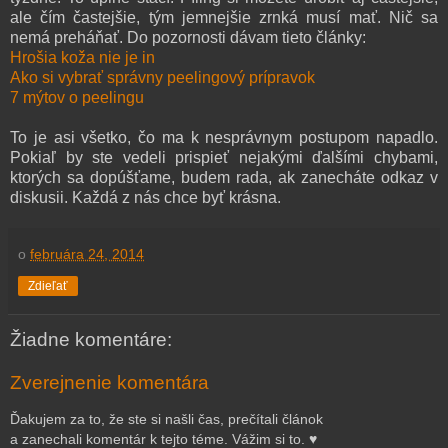
ale čím častejšie, tým jemnejšie zrnká musí mať. Nič sa
nemá preháňať. Do pozornosti dávam tieto články:
Hrošia koža nie je in
Ako si vybrať správny peelingový prípravok
7 mýtov o peelingu
To je asi všetko, čo ma k nesprávnym postupom napadlo.
Pokiaľ by ste vedeli prispieť nejakými ďalšími chybami,
ktorých sa dopúšťame, budem rada, ak zanecháte odkaz v
diskusii. Každá z nás chce byť krásna.
o
februára 24, 2014
Zdieľať
Žiadne komentáre:
Zverejnenie komentára
Ďakujem za to, že ste si našli čas, prečítali článok
a zanechali komentár k tejto téme. Vážim si to. ♥