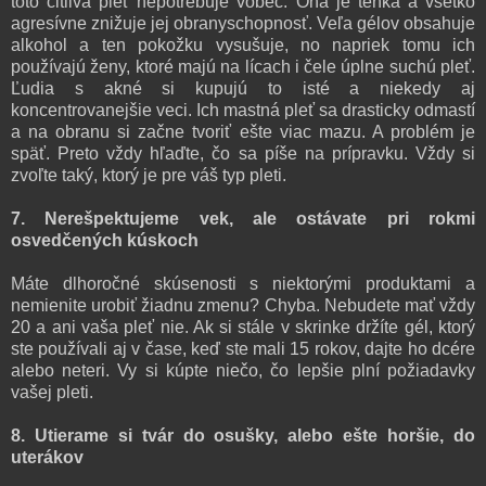
toto citlivá pleť nepotrebuje vôbec. Ona je tenká a všetko
agresívne znižuje jej obranyschopnosť. Veľa gélov obsahuje
alkohol a ten pokožku vysušuje, no napriek tomu ich
používajú ženy, ktoré majú na lícach i čele úplne suchú pleť.
Ľudia s akné si kupujú to isté a niekedy aj
koncentrovanejšie veci. Ich mastná pleť sa drasticky odmastí
a na obranu si začne tvoriť ešte viac mazu. A problém je
späť. Preto vždy hľaďte, čo sa píše na prípravku. Vždy si
zvoľte taký, ktorý je pre váš typ pleti.
7. Nerešpektujeme vek, ale ostávate pri rokmi
osvedčených kúskoch
Máte dlhoročné skúsenosti s niektorými produktami a
nemienite urobiť žiadnu zmenu? Chyba. Nebudete mať vždy
20 a ani vaša pleť nie. Ak si stále v skrinke držíte gél, ktorý
ste používali aj v čase, keď ste mali 15 rokov, dajte ho dcére
alebo neteri. Vy si kúpte niečo, čo lepšie plní požiadavky
vašej pleti.
8. Utierame si tvár do osušky, alebo ešte horšie, do
uterákov