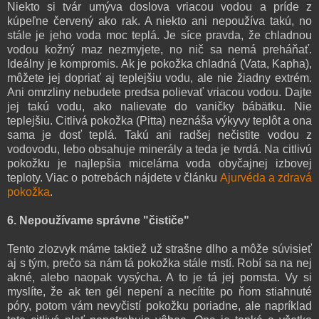
Niekto si tvár umýva doslova vriacou vodou a príde z
kúpeľne červený ako rak. A niekto ani nepoužíva takú, no
stále je jeho voda moc teplá. Je síce pravda, že chladnou
vodou kožný maz nezmyjete, no nič sa nemá preháňať.
Ideálny je kompromis. Ak je pokožka chladná (Vata, Kapha),
môžete jej dopriať aj teplejšiu vodu, ale nie žiadny extrém.
Ani omrzliny nebudete predsa polievať vriacou vodou. Dajte
jej takú vodu, ako nalievate do vaničky bábätku. Nie
teplejšiu. Citlivá pokožka (Pitta) neznáša výkyvy teplôt a ona
sama je dosť teplá. Takú ani radšej nečistite vodou z
vodovodu, lebo obsahuje minerály a teda je tvrdá. Na citlivú
pokožku je najlepšia micelárna voda obyčajnej izbovej
teploty. Viac o potrebách nájdete v článku
Ajurvéda a zdravá
pokožka
.
6. Nepoužívame správne "čističe"
Tento zlozvyk máme taktiež už strašne dlho a môže súvisieť
aj s tým, prečo sa nám tá pokožka stále mstí. Robí sa na nej
akné, alebo naopak vysýcha. A to je tá jej pomsta. Vy si
myslíte, že ak ten gél nepení a necítite po ňom stiahnuté
póry, potom vám nevyčistí pokožku poriadne, ale napríklad