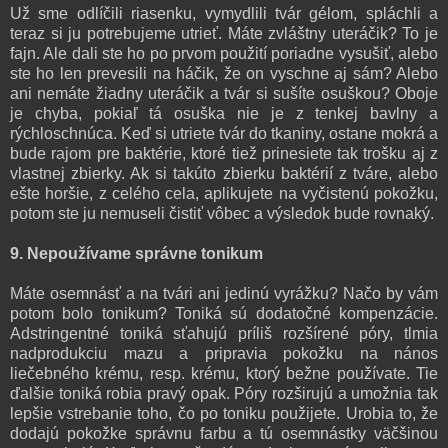
Už sme odlíčili riasenku, vymydlili tvár gélom, spláchli a
teraz si ju potrebujeme utrieť. Máte zvláštny uteráčik? To je
fajn. Ale dali ste ho po prvom použití poriadne vysušiť, alebo
ste ho len prevesili na háčik, že on vyschne aj sám? Alebo
ani nemáte žiadny uteráčik a tvár si sušíte osuškou? Oboje
je chyba, pokiaľ tá osuška nie je z tenkej bavlny a
rýchloschnúca. Keď si utriete tvár do tkaniny, ostane mokrá a
bude rajom pre baktérie, ktoré tiež prinesiete tak trošku aj z
vlastnej zbierky. Ak si takúto zbierku baktérií z tváre, alebo
ešte horšie, z celého cela, aplikujete na vyčistenú pokožku,
potom ste ju nemuseli čistiť vôbec a výsledok bude rovnaký.
9. Nepoužívame správne tonikum
Máte osemnásť a na tvári ani jedinú vyrážku? Načo by vám
potom bolo tonikum? Toniká sú dodatočné kompenzácie.
Adstringentné toniká sťahujú príliš rozšírené póry, tlmia
nadprodukciu mazu a pripravia pokožku na nános
liečebného krému, resp. krému, ktorý bežne používate. Tie
ďalšie toniká robia pravý opak. Póry rozširujú a umožnia tak
lepšie vstrebanie toho, čo po toniku použijete. Urobia to, že
dodajú pokožke správnu farbu a tú osemnástky väčšinou