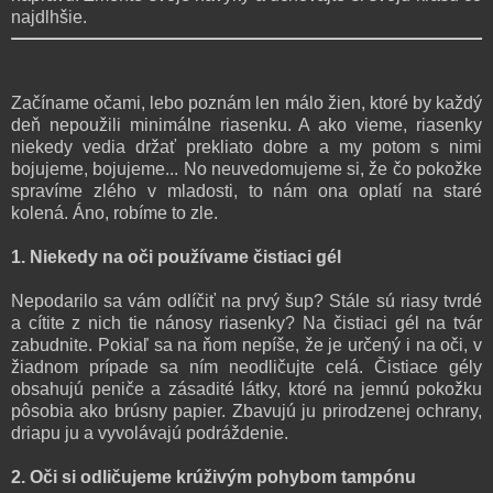
najdlhšie.
Začíname očami, lebo poznám len málo žien, ktoré by každý
deň nepoužili minimálne riasenku. A ako vieme, riasenky
niekedy vedia držať prekliato dobre a my potom s nimi
bojujeme, bojujeme... No neuvedomujeme si, že čo pokožke
spravíme zlého v mladosti, to nám ona oplatí na staré
kolená. Áno, robíme to zle.
1. Niekedy na oči používame čistiaci gél
Nepodarilo sa vám odlíčiť na prvý šup? Stále sú riasy tvrdé
a cítite z nich tie nánosy riasenky? Na čistiaci gél na tvár
zabudnite. Pokiaľ sa na ňom nepíše, že je určený i na oči, v
žiadnom prípade sa ním neodličujte celá. Čistiace gély
obsahujú peniče a zásadité látky, ktoré na jemnú pokožku
pôsobia ako brúsny papier. Zbavujú ju prirodzenej ochrany,
driapu ju a vyvolávajú podráždenie.
2. Oči si odličujeme krúživým pohybom tampónu