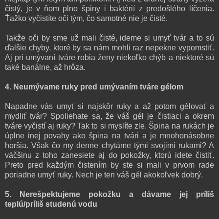
čistý, je v ňom plno špiny i baktérií z predošlého líčenia.
Ťažko vyčistíte oči tým, čo samotné nie je čisté.
Takže oči by sme už mali čisté, ideme si umyť tvár a to sú
ďalšie chyby, ktoré by sa nám mohli raz nepekne vypomstiť.
Aj pri umývaní tváre robia ženy niekoľko chýb a niektoré sú
také banálne, až hrôza.
4. Neumývame ruky pred umývaním tváre gélom
Napadne vás umyť si najskôr ruky a až potom gélovať a
mydliť tvár? Spoliehate sa, že váš gél je čistiaci a okrem
tváre vyčistí aj ruky? Tak to si myslíte zle. Špina na rukách je
úplne inej povahy ako špina na tvári a je mnohonásobne
horšia. Však čo my denne chytáme tými svojimi rukami? A
väčšinu z toho zanesiete aj do pokožky, ktorú idete čistiť.
Preto pred každým čistením by ste si mali v prvom rade
poriadne umyť ruky. Nech je ten váš gél akokoľvek dobrý.
5. Nerešpektujeme pokožku a dávame jej príliš
teplú/príliš studenú vodu