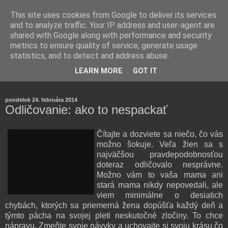
This site uses cookies from Google to deliver its services
and to analyze traffic. Your IP address and user-agent are
shared with Google along with performance and security
metrics to ensure quality of service, generate usage
statistics, and to detect and address abuse.
Farmaceutická laborantka hodnotí zloženie kozmetiky,
LEARN MORE
GOT IT
rozoberá témy o zdraví, živote a všetko možné.
pondelok 24. februára 2014
Odličovanie: ako to nespackať
Čítajte a dozviete sa niečo, čo vás
možno šokuje. Veľa žien sa s
najväčšou pravdepodobnosťou
doteraz odličovalo nesprávne.
Možno vám to vaša mama ani
stará mama nikdy nepovedali, ale
viem minimálne o desiatich
chybách, ktorých sa priemerná žena dopúšťa každý deň a
týmto pácha na svojej pleti neskutočné zločiny. To chce
nápravu. Zmeňte svoje návyky a uchovajte si svoju krásu čo