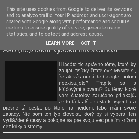
This site uses cookies from Google to deliver its services
and to analyze traffic. Your IP address and user-agent are
shared with Google along with performance and security
Farmaceutická laborantka hodnotí zloženie kozmetiky,
metrics to ensure quality of service, generate usage
rozoberá témy o zdraví, živote a všetko možné.
statistics, and to detect and address abuse.
LEARN MORE
GOT IT
štvrtok 20. februára 2014
Ako (ne)získať vysokú návštevnosť
Hľadáte tie správne témy, ktoré by
zaujali tisícky čitateľov? Myslíte si,
že ak vás nenájde Google, potom
neexistujete? Trápite sa s
kľúčovými slovami? Sú témy, ktoré
vám čitateľov zaručene prilákajú.
Je to tá kratšia cesta k úspechu a
presne tá cesta, po ktorej ja nejdem, lebo mám svoje
zásady. Nie som ten typ človeka, ktorý by si vyberal len
vydláždené cesty a pokojne sa pre svoju vec pustím krížom
cez kríky a stromy.