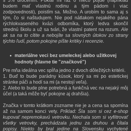
s 3% úročením. Pokiaľ mi raz o niečo pôjde (napríklad
budem mať vlastnú rodinu a tým pádom i viac
zodpovednosti), poistím sa. Možno. A urobím to sama aj s
tým, čo si naštudujem. Nie pod nátlakom nejakého pána
rýchlokvaseného kvázi odborníka, ktorý ledva skončil
strednú školu a už sa tvári, že vlastní patent na rozum.
Ale
ak sa na to cítite a nebojíte sa slovných útokov zo strany
týchto ľudí, potom pokojne píšte kritiky i recenzie.
materiálne veci bez umeleckej alebo užitkovej
hodnoty (hlavne tie "značkové")
Pre mňa ideálna vec spĺňa jedno z dvoch dôležitých kritérii.
1. Buď to bude parádny kúsok, ktorý sa mi po estetickej
stránke páči a hodí sa mi (a nestojí veľa).
2. Alebo to bude plne potrebná a funkčná vec na nejaký môj
účel (a taká môže byť pokojne aj drahšia).
Značka v tomto krátkom zozname nie je a cena sa spomína
až na samom konci vety.
Príklad: Šla som si cez e-shop
kupovať nepremokavú vetrovku. Nechala som si vyfiltrovať
všetky vetrovky, prechádzala jednu za druhou a čítala
popisy. Niekto by bral jedine na Slovensku vychytené