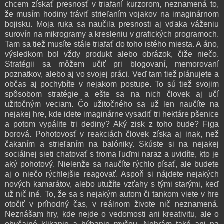
chcem získať presnosť v triafaní kurzorom, neznamená to,
že musím hodiny tráviť strieľaním vojakov na imaginárnom
bojisku. Moja ruka sa naučila presnosti aj vďaka váženiu
surovín na mikrogramy a kresleniu v grafických programoch.
Tam sa tiež musíte stále triafať do toho istého miesta. A áno,
výsledkom bol vždy produkt alebo obrázok, čiže niečo.
Stratégii sa môžem učiť pri blogovaní, memorovaní
poznatkov, alebo aj vo svojej práci. Veď tam tiež plánujete a
občas aj pochybíte v nejakom postupe. To sú tiež svojim
spôsobom stratégie a ešte sa na nich človek aj učí
užitočným veciam. Čo užitočného sa už len naučíte na
nejakej hre, kde idete imaginárne vysadiť tri hektáre pšenice
a potom vypálite tri dediny? Aký zisk z toho bude? Figa
borová. Pohotovosť v reakciách človek získa aj inak, než
čakaním a strieľaním na balóniky. Skúste si na nejakej
sociálnej sieti chatovať s troma ľuďmi naraz a uvidíte, kto je
aký pohotový. Nielenže sa naučíte rýchlo písať, ale budete
aj o niečo rýchlejšie reagovať. Aspoň si nájdete nejakých
nových kamarátov, alebo utužíte vzťahy s tými starými, keď
už nič iné. To, že sa s nejakým autom či tankom viete v hre
otočiť v príhodný čas, v reálnom živote nič neznamená.
Neznášam hry, kde nejde o vedomosti ani kreativitu, ale o