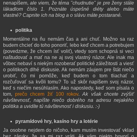
nenapíšem,
ale viem, že téma "chudnutie" je pre ženy stále
lákadlom číslo 1. Poznáte úspešné diéty alebo máte
vlastné? Capnite ich na blog a o slávu máte postarané.
politika
Momentálne na ňu nemám čas a ani chuť. Možno sa raz
budem chcieť do toho ponoriť, lebo keď chcem a potrebujem
(povedzme, že chcem ísť voliť), vtedy som schopná si veci
naštudovať a mať na ne aj svoj vlastný názor. Ale inak ma
vôbec nebaví s niekým rozoberať politické záležitosti a viesť
o politikoch dlhé diskusie. Ak nemám záujem pre štát niečo
urobiť, čo mi pomôže, keď budem o tom tliachať a
rozčuľovať sa kvôli tomu? To už skôr napíšem svoj názor,
keď s niečím nesúhlasím. Ako naposledy, keď som písala o
tom,
prečo chcem žiť 100 rokov
.
Ak však chcete zvýšiť
návštevnosť, napíšte niečo dobrého na adresu nejakého
politika a uvidíte tú návštevnosť i diskusiu. :-)
pyramídové hry, kasíno hry a lotérie
Ja osobne nejdem do ničoho, kam musím investovať vklad
bez záruky, že sa mi raz vráti. Ak vám niekto hovorí o