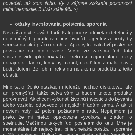
povedať, tak som ticho. Vy v zájmne získania pozornosti
mlčať nemusíte. Bulvár stále frčí. :-)
otázky investovania, poistenia, sporenia
Neznášam vtieravých ľudí. Kategoricky odmietam telefonáty
odfinančných poradcov i poisťovacích agentov a nikdy by
som sama takú prácu nerobila. Aj keby to malo byť posledné
povolanie na tomto svete. Viem, že väčšina ľudí toto
vtieranie vidí úplne rovnako. Preto na mojom blogu nikdy
nenájdete článok, ktorý by mohol, i keď len z malej časti,
budiť dojem, že robím reklamu nejakému produktu z tejto
oblasti.
Mne sa o týchto otázkach nielenže nechce diskutovať, ale
ani premýšľať, takže sotva vám tu budem takéto produkty
porovnávať. Ak chcem vykonať životnú investíciu do bývania
alebo vozidla, odpovede si najskôr hľadám sama. A ak si
neviem rady, až potom požiadam o radu. Neprijímem ju
preto, že mi niekto opakovane vyvoláva a žiadoní o
stretnutie. Väčšinou takých ľudí posielam do kelu. Mne je
momentálne fuk nejaký tretí pilier, nejaká poistka i sporenie