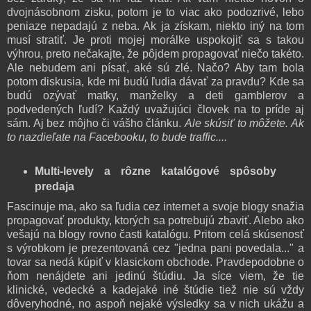
dvojnásobnom zisku, potom je to viac ako podozrivé, lebo
peniaze nepadajú z neba. Ak ja získam, niekto iný na tom
musí stratiť. Je proti mojej morálke uspokojiť sa s takou
výhrou, preto nečakajte, že pôjdem propagovať niečo takéto.
Ale nebudem ani písať, aké sú zlé. Načo? Aby tam bola
potom diskusia, kde mi budú ľudia dávať za pravdu? Kde sa
budú ozývať matky, manželky a deti gamblerov a
podvedených ľudí? Každý uvažujúci človek na to príde aj
sám. Aj bez môjho či vášho článku.
Ale skúsiť to môžete. Ak
to nazdieľate na Facebooku, to bude traffic....
Multi-levely
a rôzne katalógové spôsoby
predaja
Fascinuje ma, ako sa ľudia cez internet a svoje blogy snažia
propagovať produkty, ktorých sa potrebujú zbaviť. Alebo ako
vešajú na blogy rovno časti katalógu. Pritom celá skúsenosť
s výrobkom je prezentovaná cez "jedna pani povedala..." a
tovar sa nedá kúpiť v klasickom obchode. Pravdepodobne o
ňom nenájdete ani jedinú štúdiu. Ja síce viem, že tie
klinické, vedecké a kadejaké iné štúdie tiež nie sú vždy
dôveryhodné, no aspoň nejaké výsledky sa v nich ukážu a