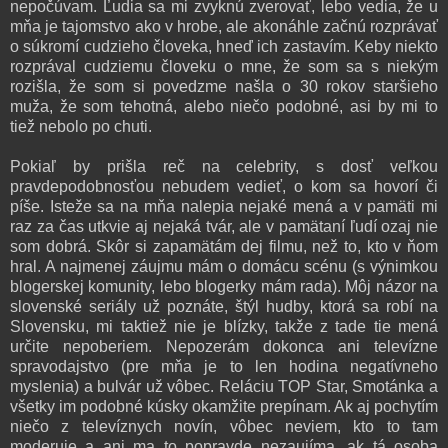
nepočúvam. Ľudia sa mi zvyknú zverovať, lebo vedia, že u
mňa je tajomstvo ako v hrobe, ale akonáhle začnú rozprávať
o súkromí cudzieho človeka, hneď ich zastavím. Keby niekto
rozprával cudziemu človeku o mne, že som sa s niekým
rozišla, že som si povedzme našla o 30 rokov staršieho
muža, že som tehotná, alebo niečo podobné, asi by mi to
tiež nebolo po chuti.
Pokiaľ by prišla reč na celebrity, s dosť veľkou
pravdepodobnosťou nebudem vedieť, o kom sa hovorí či
píše. Isteže sa na mňa nalepia nejaké mená a v pamäti mi
raz za čas utkvie aj nejaká tvár, ale v pamätaní ľudí ozaj nie
som dobrá. Skôr si zapamätám dej filmu, než to, kto v ňom
hral. A najmenej záujmu mám o domácu scénu (s výnimkou
blogerskej komunity, lebo blogerky mám rada). Môj názor na
slovenské seriály už poznáte, štýl hudby, ktorá sa robí na
Slovensku, mi taktiež nie je blízky, takže z tade tie mená
určite nepoberiem. Nepozerám dokonca ani televízne
spravodajstvo (pre mňa je to len hodina negatívneho
myslenia) a bulvár už vôbec. Reláciu TOP Star, Smotánka a
všetky im podobné kúsky okamžite prepínam. Ak aj pochytím
niečo z televíznych novín, vôbec neviem, kto to tam
moderuje a ani ma to popravde nezaujíma, ak tá osoba