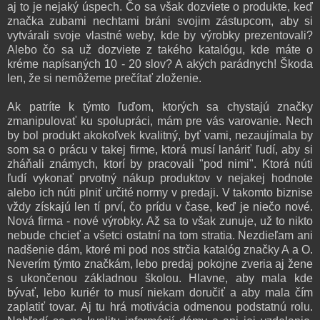
aj to je nejaký úspech. Čo sa však dozviete o produkte, keď
značka zubami nechtami bráni svojim zástupcom, aby si
vytvárali svoje vlastné weby, kde by výrobky prezentovali?
Alebo čo sa už dozviete z takého katalógu, kde máte o
kréme napísaných 10 - 20 slov? A akých parádnych! Škoda
len, že si nemôžeme prečítať zloženie.
Ak patríte k týmto ľuďom, ktorých sa chystajú značky
zmanipulovať ku spolupráci, mám pre vás varovanie. Nech
by bol produkt akokoľvek kvalitný, byť vami, nezaujímala by
som sa o prácu v takej firme, ktorá musí lanáriť ľudí, aby si
zháňali známych, ktorí by pracovali "pod nimi". Ktorá núti
ľudí vykonať prvotný nákup produktov v nejakej hodnote
alebo ich núti plniť určité normy v predaji. V takomto biznise
vždy získajú len tí prví, čo prídu v čase, keď je niečo nové.
Nová firma - nové výrobky. Až sa to však zunuje, už to nikto
nebude chcieť a všetci ostatní na tom stratia. Nezdieľam ani
nadšenie dám, ktoré mi pod nos strčia katalóg značky A a O.
Neverím týmto značkám, lebo predaj pokojne zveria aj žene
s ukončenou základnou školou. Hlavne, aby mala kde
bývať, lebo kuriér to musí niekam doručiť a aby mala čím
zaplatiť tovar. Aj tu hrá motivácia odmenou podstatnú rolu.