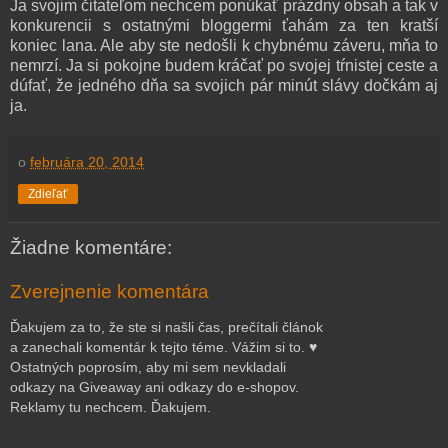
Ja svojim čitateľom nechcem ponúkať prázdny obsah a tak v
konkurencii s ostatnými bloggermi ťahám za ten kratší
koniec lana. Ale aby ste nedošli k chybnému záveru, mňa to
nemrzí. Ja si pokojne budem kráčať po svojej tŕnistej ceste a
dúfať, že jedného dňa sa svojich pár minút slávy dočkám aj
ja.
o
februára 20, 2014
Zdieľať
Žiadne komentáre:
Zverejnenie komentára
Ďakujem za to, že ste si našli čas, prečítali článok
a zanechali komentár k tejto téme. Vážim si to. ♥
Ostatných poprosím, aby mi sem nevkladali
odkazy na Giveaway ani odkazy do e-shopov.
Reklamy tu nechcem. Ďakujem.