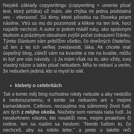
Nejaké základy copywritingu (copywriting = umenie písať
text, ktorý priláka) už mám, ale chýba mi jedna podstatná
vec - vtieravosť. Sú témy, ktoré pôsobia na človeka priam
násilne. Vtrú sa mu do pozornosti a klikne na ten link, hoci
najskôr nechcel. A autor si potom mädlí ruky, ako správnym
titulkom a prázdnym obsahom zvýšil počet zobrazení článku.
Týmto článkom vám priblížim všetko, čo dnešných čitateľov,
už len z tej ich veľkej zvedavosti, láka. Ak chcete mať
úspešný blog, záleží vám na kvantite a nie na kvalite, môžu
to byť pre vás návody. :-) Ja mám však na to, ako vždy, svoj
vlastný názor a takto písať nebudem. Mňa to nebaví a verím,
že nebudem jediná, kto si myslí to isté.
klebety o celebritách
Tak o tomto môj blog rozhodne nikdy nebude a aby nedošlo
k nedorozumeniu, o tomto sa nebavím ani s mojimi
kamarátkami. Celkovo, nezaujíma ma súkromný život ľudí,
ani tých
z môjho okolia
. Niežeby som nemala rada ľudí. Ja
neodvrhnem nikoho, kto neublíži mne, mojim priateľom či
rodine, len sa riadim sa heslom: "Nerob ľuďom to, čo
nechceš, aby sa robilo tebe." a preto u takéto reči