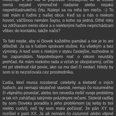
nemá nejaké výnimočné nadanie alebo nejakú
neprehliadnuteľnú črtu. Nalepí sa na mňa len niečo. :-) To
isté mám s ľuďmi z našej obce. Keď sa u nás o niekom
hovorí, väčšinou nemám šajnu, o koho sa jedná. Dlhé roky
sa zdržiavam mimo obce a s niektorými ľuďmi neprichádzam
vôbec do kontaktu, takže načo?
To fakt nejde, aby si človek každého pamätal a nie je to ani
dôležité. Ja sa k ľuďom správam slušne. Ku všetkým a bez
výnimky. A keď som s niekým v styku častejšie, rozhodne si
ho zapamätám. Nepotrebujem mať o nikom neustály
prehľad. Ak mám niekoho rada a vzťah je obojstranný, určite
mi pri stretnutí rád povie, ako sa mu darí či nedarí. Nikdy by
som si to nezisťovala cez prostredníka.
Ľudia, ktorí musia rozoberať celebrity a klebetiť o iných
ľuďoch, asi nemajú skutočné starosti, nemajú čo rozumného
či vtipného povedať, alebo len nevedia riešiť svoje problémy
a tak ich zaháňajú takýmito prázdnymi rečami. Stokrát radšej
by som človeku poradila s jeho problémom (aj keby to bol
niekto cudzí), než by som mala počúvať, že pán XY sa
rozišiel s pani XX.
Ja ak nemám čo rozumné alebo vtipné