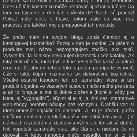
Nehľadí sa na kvalitu informácií dámy a ani jej vzdelanie.
Dnes už túto kozmetiku môže predávať aj ožran v krčme. Čo
tam po hygiene a dobrých spôsoboch? Nech sú prachy!
Pokiaľ máte niečo v hlave, potom máte na viac, než
pracovať pre takéto firmy a propagovať ich produkty.
Že prečo mám na svojom blogu zopár článkov aj o
katalógovej kozmetike? Pozor, v tom je rozdiel. Ja píšem o
produkte svoj názor, nepropagujem značku ako takú.
Vysvetlím. Ja si nikdy nekupujem kozmetiku cez katalóg. Ak
taký krok učiním, musí byť jedine neskutočne lacná a pekná
(koncept 1), aby mi nebolo ľúto ju potom poprípade vyhodiť,
čiže si takto kúpim maximálne tak dekoratívnu kozmetiku.
Všetko ostatné kupujem len od kamarátky, ktorá si ten
produkt objedná vo viacerých kusoch, niečo nechá pre seba
a ak to funguje a má to dobré zloženie (ktoré si vždy pre
istotu aj "vygooglim"), kúpim si to aj ja. Ani cez internerové
web-shopy nerobím nákupy bez rozmyslu. Drahšiu vec si
idem omrknúť najskôr do obchodu. Aj to je dôvod, prečo
väčšinou odošlem objednávku až v posledný deň akcie. :-) V
článkoch rozoberám aj darčeky a výhry, ale len ak sú dobré.
Nič nepoteší kamarátky viac, ako článok o niečom, čo mi
darovali. A keby nánodou niečo nesadlo, my si to už