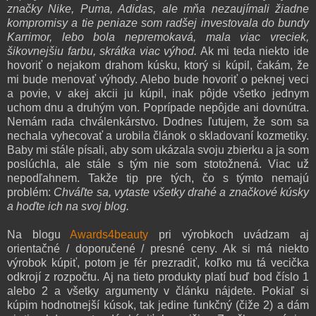
značky Nike, Puma, Adidas, ale mňa nezaujímali žiadne
kompromisy a tie peniaze som radšej investovala do bundy
Karrimor, lebo bola nepremokavá, mala viac vreciek,
šikovnejšiu farbu, skrátka viac výhod.
Ak mi teda niekto ide
hovoriť o nejakom drahom kúsku, ktorý si kúpil, čakám, že
mi bude menovať výhody. Alebo bude hovoriť o peknej veci
a povie, v akej akcii ju kúpil, inak pôjde všetko jednym
uchom dnu a druhým von. Poprípade nepôjde ani dovnútra.
Nemám rada chválenkárstvo. Dodnes ľutujem, že som sa
nechala vyhecovať a urobila článok o skladovaní kozmetiky.
Baby mi stále písali, aby som ukázala svoju zbierku a ja som
poslúchla, ale stále s tým nie som stotožnená. Viac už
nepodľahnem. Takže tip pre tých, čo s týmto nemajú
problém:
Chváľte sa, vytaste všetky drahé a značkové kúsky
a hoďte ich na svoj blog.
Na blogu
Awards4beauty
pri výrobkoch uvádzam aj
orientačné / doporučené / presné ceny. Ak si má niekto
výrobok kúpiť, potom je fér prezradiť, koľko mu tá vecička
odkrojí z rozpočtu. Aj na tieto produkty platí buď bod číslo 1
alebo 2 a všetky argumenty v článku nájdete. Pokiaľ si
kúpim hodnotnejší kúsok, tak jedine funkčný (čiže 2) a dám