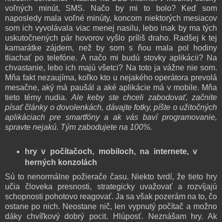
voľných minút, SMS. Načo by mi to bolo? Keď som
naposledy mala voľné minúty, koncom niektorých mesiacov
som ich vyvolávala viac menej nasilu, lebo inak by ma tých
uskutočnených pár hovorov vyšlo príliš draho. Radšej k tej
kamarátke zájdem, než by som s ňou mala pol hodiny
tliachať po telefóne. A načo mi budú stovky aplikácii? Na
chvastanie, lebo ich majú všetci? Na toto ja vážne nie som.
Mňa fakt nezaujíma, koľko kto u nejakého operátora prevolá
mesačne, aký má paušál a aké aplikácie má v mobile. Mňa
tieto témy nudia.
Ale keby ste chceli zabodovať, začnite
písať články o dovolenkách, dávajte fotky, píšte o užitočných
aplikáciach pre smartfóny a ak vás baví programovanie,
spravte nejakú. Tým zabodujete na 100%.
hry v počítačoch, mobiloch, na internete, v
herných konzolách
Sú to nenormálne požierače času. Niekto tvrdí, že tieto hry
učia človeka presnosti, strategicky uvažovať a rozvíjajú
schopnosti pohotovo reagovať. Ja sa však pozerám na to, čo
ostane po nich. Neostane nič, len vypnutý počítač a možno
dáky chvíľkový dobrý pocit. Hlúposť. Neznášam hry. Ak