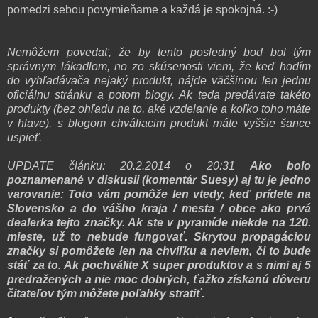
pomedzi sebou povymieňame a každá je spokojná. :-)
Nemôžem povedať, že by tento posledný bod bol tým
správnym lákadlom, no zo skúsenosti viem, že keď hodím
do vyhľadávača nejaký produkt, nájde väčšinou len jednu
oficiálnu stránku a potom blogy. Ak teda predávate takéto
produkty (bez ohľadu na to, aké vzdelanie a koľko toho máte
v hlave), s blogom chváliacim produkt máte vyššie šance
uspieť.
UPDATE článku: 20.2.2014 o 20:31
Ako bolo
poznamenané v diskusii (komentár Suesy) aj tu je jedno
varovanie: Toto vám pomôže len vtedy, keď prídete na
Slovensko a do vášho kraja / mesta / obce ako prvá
dealerka tejto značky. Ak ste v pyramíde niekde na 120.
mieste, už to nebude fungovať. Skrytou propagáciou
značky si pomôžete len na chvíľku a neviem, či to bude
stáť za to. Ak pochválite X super produktov a s nimi aj 5
predražených a nie moc dobrých, ťažko získanú dôveru
čitateľov tým môžete poľahky stratiť.