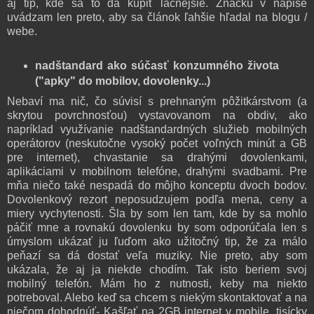
aj tip, kde sa to dá kúpiť lacnejšie. Značku v nápise
uvádzam len preto, aby sa článok ľahšie hľadal na blogu /
webe.
nadštandard ako súčasť konzumného života
("apky" do mobilov, dovolenky...)
Nebaví ma nič, čo súvisí s prehnaným pôžitkárstvom (a
skrytou povrchnosťou) vystavovanom na obdiv, ako
napríklad využívanie nadštandardných služieb mobilných
operátorov (neskutočne vysoký počet voľných minút a GB
pre internet), chvastanie sa drahými dovolenkami,
aplikáciami v mobilnom telefóne, drahými svadbami. Pre
mňa niečo také nespadá do môjho konceptu dvoch bodov.
Dovolenkový rezort neposudzujem podľa mena, ceny a
miery vychytenosti. Šla by som len tam, kde by sa mohlo
páčiť mne a rovnakú dovolenku by som odporúčala len s
úmyslom ukázať ju ľuďom ako užitočný tip, že za málo
peňazí sa dá dostať veľa muziky. Nie preto, aby som
ukázala, že aj ja niekde chodím. Tak isto beriem svoj
mobilný telefón. Mám ho z nutnosti, keby ma niekto
potreboval. Alebo keď sa chcem s niekým skontaktovať a na
niečom dohodnúť- Kašľať na 2GB internet v mobile, tisícky