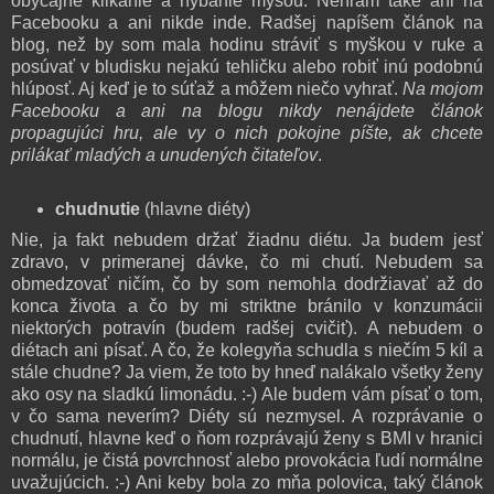
obyčajné klikanie a hýbanie myšou. Nehrám také ani na
Facebooku a ani nikde inde. Radšej napíšem článok na
blog, než by som mala hodinu stráviť s myškou v ruke a
posúvať v bludisku nejakú tehličku alebo robiť inú podobnú
hlúposť. Aj keď je to súťaž a môžem niečo vyhrať.
Na mojom
Facebooku a ani na blogu nikdy nenájdete článok
propagujúci hru, ale vy o nich pokojne píšte, ak chcete
prilákať mladých a unudených čitateľov
.
chudnutie
(hlavne diéty)
Nie, ja fakt nebudem držať žiadnu diétu. Ja budem jesť
zdravo, v primeranej dávke, čo mi chutí. Nebudem sa
obmedzovať ničím, čo by som nemohla dodržiavať až do
konca života a čo by mi striktne bránilo v konzumácii
niektorých potravín (budem radšej cvičiť). A nebudem o
diétach ani písať. A čo, že kolegyňa schudla s niečím 5 kíl a
stále chudne? Ja viem, že toto by hneď nalákalo všetky ženy
ako osy na sladkú limonádu. :-) Ale budem vám písať o tom,
v čo sama neverím? Diéty sú nezmysel. A rozprávanie o
chudnutí, hlavne keď o ňom rozprávajú ženy s BMI v hranici
normálu, je čistá povrchnosť alebo provokácia ľudí normálne
uvažujúcich. :-) Ani keby bola zo mňa polovica, taký článok