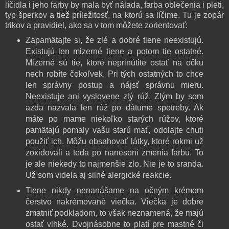
líčidla i jeho farby by mala byť nálada, farba oblečenia i pleti,
typ šperkov a tiež príležitosť, na ktorú sa líčime. Tu je zopár
trikov a pravidiel, ako sa v tom môžete zorientovať:
Zapamätajte si, že zlé a dobré tiene neexistujú.
Existujú len mizerné tiene a potom tie ostatné.
Mizerné sú tie, ktoré neprinútite ostať na očku
nech robíte čokoľvek. Pri tých ostatných to chce
len správny postup a nájsť správnu mieru.
Neexistuje ani vyslovene zlý rúž. Zlým by som
azda nazvala len rúž po dátume spotreby. Ak
máte po mame niekoľko starých rúžov, ktoré
pamätajú pomaly vašu starú mať, odolajte chuti
použiť ich. Môžu obsahovať látky, ktoré rokmi už
zoxidovali a teda po nanesení zmenia farbu. To
je ale niekedy to najmenšie zlo. Nie je to sranda.
Už som videla aj silné alergické reakcie.
Tiene nikdy nenanášame na očným krémom
čerstvo nakrémované viečka. Viečka je dobre
zmatniť podkladom, to však neznamená, že majú
ostať vlhké. Dvojnásobne to platí pre mastné či