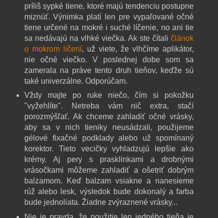
príliš sypké tiene, ktoré majú tendenciu postupne
miznúť. Výnimka platí len pre vypaľované očné
tiene určené na mokré i suché líčenie, no ani tie
sa nedávajú na vlhké viečka. Ak ste čítali
článok
o mokrom líčení
, už viete, že vlhčíme aplikátor,
nie očné viečko. V poslednej dobe som sa
zamerala na práve tento druh tieňov, keďže sú
také univerzálne. Odporúčam.
Vždy majte po ruke niečo, čím si pokožku
"vyžehlíte". Netreba vám nič extra, stačí
porozmýšľať. Ak chceme zahladiť očné vrásky,
aby sa v nich tieniky neusádzali, použijeme
gélové fixačné podklady alebo už spomínaný
korektor. Tieto vecičky vyhladzujú lepšie ako
krémy. Aj pery s prasklinkami a drobnými
vrásočkami môžeme zahladiť a ošetriť dobrým
balzamom. Keď balzam vsiakne a nanesieme
rúž alebo lesk, výsledok bude dokonalý a farba
bude jednoliata. Žiadne zvýraznené vrásky...
Nie je pravda, že použitie len jedného tieňa je