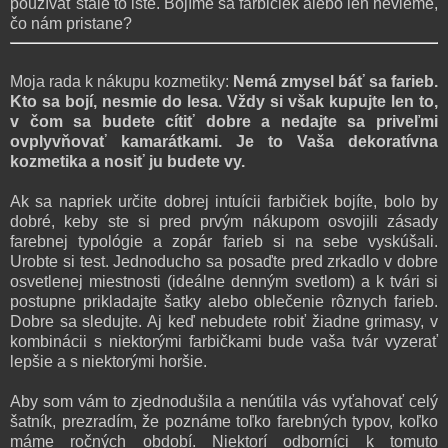
používať stále to isté. Bojíme sa farbičiek alebo len nevieme,
čo nám pristane?
Moja rada k nákupu kozmetiky:
Nemá zmysel báť sa farieb.
Kto sa bojí, nesmie do lesa. Vždy si však kupujte len to,
v čom sa budete cítiť dobre a nedajte sa priveľmi
ovplyvňovať kamarátkami. Je to Vaša dekoratívna
kozmetika a nosiť ju budete vy.
Ak sa napriek určite dobrej intuícii farbičiek bojíte, bolo by
dobré, keby ste si pred prvým nákupom osvojili zásady
farebnej typológie a zopár farieb si na sebe vyskúšali.
Urobte si test. Jednoducho sa posaďte pred zrkadlo v dobre
osvetlenej miestnosti (ideálne denným svetlom) a k tvári si
postupne prikladajte šatky alebo oblečenie rôznych farieb.
Dobre sa sledujte. Aj keď nebudete robiť žiadne grimasy, v
kombinácii s niektorými farbičkami bude vaša tvár vyzerať
lepšie a s niektorými horšie.
Aby som vám to zjednodušila a nenútila vás vyťahovať celý
šatník, prezradím, že poznáme toľko farebných typov, koľko
máme ročných období. Niektorí odborníci k tomuto