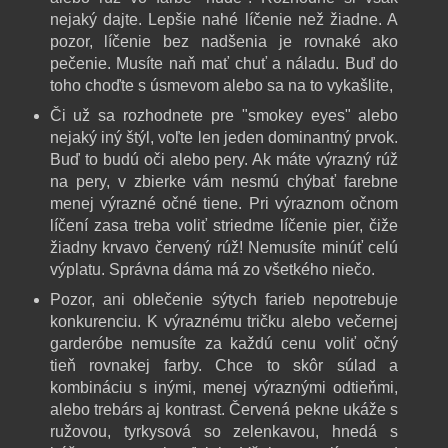
nejaký dajte. Lepšie nahé líčenie než žiadne. A
pozor, líčenie bez nadšenia je rovnaké ako
pečenie. Musíte naň mať chuť a náladu. Buď do
toho choďte s úsmevom alebo sa na to vykašlite,
Či už sa rozhodnete pre "smokey eyes" alebo
nejaký iný štýl, voľte len jeden dominantný prvok.
Buď to budú oči alebo pery. Ak máte výrazný rúž
na pery, v zbierke vám nesmú chýbať farebne
menej výrazné očné tiene. Pri výraznom očnom
líčení zasa treba voliť striedme líčenie pier, čiže
žiadny krvavo červený rúž! Nemusíte minúť celú
výplatu. Správna dáma má zo všetkého niečo.
Pozor, ani oblečenie sýtych farieb nepotrebuje
konkurenciu. K výraznému tričku alebo večernej
garderóbe nemusíte za každú cenu voliť očný
tieň rovnakej farby. Chce to skôr súlad a
kombináciu s inými, menej výraznými odtieňmi,
alebo trebárs aj kontrast. Červená pekne ukáže s
ružovou, tyrkysová so zelenkavou, hnedá s