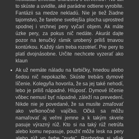
to skúste a uvidíte, aké parádne odtiene vyrobíte.
Fantázii sa medze nekladú. Nie je tiež žiadne
tajomstvo, že farebne svetlejšia plocha uprostred
spodnej i vrchnej pery vyčarí objem. Ak máte
úzke pery, za pokus nič nedáte. Akurát dajte
pozor na tenučký rámik urobený príliš tmavou
kontúrkou. Každý rám treba rozotrieť. Pre pery to
platí dvojnásobne. Určite nechcete vyzerať ako
klaun
Ak už nemáte náladu na farbičky, hnedou alebo
šedou nič nepokazíte. Skúste trebárs dymové
líčenie. Kolegyňa hovorila, že sa jej také nehodí,
lebo je príliš nápadné. Hlúposť. Dymové líčenie
vôbec nemusí byť nápadné, záleží na prevedení.
Nikde nie je povedané, že sa musíte zmaľovať
ako veľkonočné vajíčko. Očká sa môžu
namaľovať aj veľmi jemne a k takým skvele
pasuje výrazný rúž. Kto si na taký rúž netrúfa
alebo komu nepasuje, použiť môže lesk na pery
alebo rúž vo farbe "nude". Rozhodne si však