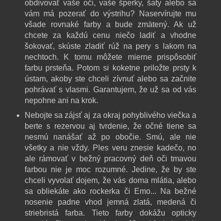
obdivovať vaše oči, vaše šperky, šaty alebo sa
vám má pozerať do výstrihu? Naservírujte mu
všade rovnaké farby a bude zmätený. Ak už
chcete za každú cenu niečo ladiť a vhodne
šokovať, skúste zladiť rúž na pery s lakom na
nechtoch. K tomu môžete mierne prispôsobiť
farbu prsteňa. Potom si koketne priložte prsty k
ústam, akoby ste chceli zívnuť alebo sa začnite
pohrávať s vlasmi. Garantujem, že už sa od vás
nepohne ani na krok.
Nebojte sa zájsť aj za okraj pohyblivého viečka a
berte s rezervou aj tvrdenie, že očné tiene sa
nesmú nanášať až po obočie. Smú, ale nie
všetky a nie vždy. Ples veru znesie kadečo, no
ale rámovať v bežný pracovný deň oči tmavou
farbou nie je moc rozumné. Jedine, že by ste
chceli vyvolať dojem, že vás doma mlátia, alebo
sa obliekáte ako rockerka či Emo... Na bežné
nosenie padne vhod jemná zlatá, medená či
striebristá farba. Tieto farby dokážu opticky