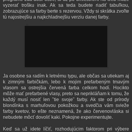
vyzerať trošku inak. Ak sa teda budete riadiť tabuľkou,
zobrazujúce sa farby berte s rezervou. Vždy si skrátka zvoľte
tú najostrejšiu a najkchladnejšiu verziu danej farby.
Ja osobne sa radím k letnému typu, ale občas sa utiekam aj
k zimným farbičkám, lebo k mojim prefarbeným tmavým
vlasom sa ostrejšia červená farba celkom hodí. Hocikto
môže mať prefarbené vlasy, preto sa neprikláňam k tomu, že
každý musí nosiť len "tie svoje" farby. Ak ste od prírody
blondínka s marhuľovou pokožkou a svedčia vám svieže
farby kvetov, to ešte neznamená, že ako červenovláska si
nebudete môcť dovoliť kaki. Pokojne experimentujte.
Keď sa už idete líčiť, rozhodujúcim faktorom pri výbere