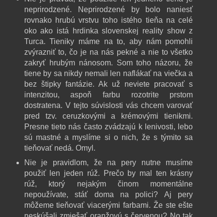
neprirodzené. Neprirodzené by bolo naniesť
rovnako hrubú vrstvu toho istého tieňa na celé
oko ako istá hrdinka slovenskej reality show z
Turca. Tieniky máme na to, aby nám pomohli
zvýrazniť to, čo je na nás pekné a nie to všetko
zakryť hrubým nánosom. Som toho názoru, že
tiene by sa nikdy nemali len naflákať na viečka a
bez štipky fantázie. Ak už neviete pracovať s
intenzitou, aspoň farbu rozotrite prstom
dostratena. V tejto súvislosti vás chcem varovať
pred tzv. ceruzkovými a krémovými tienikmi.
Presne tieto nás často zvádzajú k lenivosti, lebo
sú mastné a myslíme si o nich, že s týmito sa
tieňovať nedá. Omyl.
Nie je pravidlom, že na pery nutne musíme
použiť len jeden rúž. Prečo by mal ten krásny
rúž, ktorý nejakým činom momentálne
nepoužívate, stáť doma na polici? Aj pery
môžeme tieňovať viacerými farbami. Že ste ešte
neskúšali zmiešať oranžovú s červenou? No tak