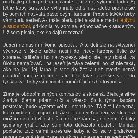
nechajte ju tam pridlho a uvidíte, ako z nej vytiahne farbu. Aj
letné farby sú akoby vytiahnuté od slnka, alebo presnejšie
by som ich nazvala pastelovými farbami. Presne takéto farby
vám budú sedieť. Ak máte bledú pleť a váhate medzi
teplými
a studenými,
priklonila by som sa jednoznačne k studeným.
Už som písala, ako sa dajú rozoznať.
Jeseň
nemusím nikomu opisovať. Ako deti ste na výtvarnej
výchove v škole určite nosili do triedy farebné lístie zo
stromov, odtlačali ho na výkresy, alebo ste listy dostali za
úlohu namaľovať. I na jeseň je tráva zelená, no už nie taká,
ako na jar. Jej farba je viac do žlta a tiež ovocie nemá
chladné modré odtiene, ale tiež také teplejšie viac do
tyrkysova. To by vám mohlo pomôcť pri rozhodovaní sa.
Zima
je obdobím silných kontrastov a studená. Biela je silne
žiarivá, čierna priam kričí a všetko, čo k týmto farbám
postavíte, bude vyzerať veľmi intenzívne. Tá žltá i červená,
ktorú vidíte na mojom obrázku, tomu veľmi nenasvedčuje a
možno mohla byť ostrejšia, no priznám sa, nie som až taký
geniálny grafik, aby som toto dokázala docieliť. Monitor
počítača totiž veľmi skresľuje farby a čo sa v grafickom
programe zdá dosť ostré, to už po umiestnení na web môže