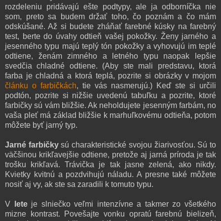
rozdeleniu pridávajú ešte podtypy, ale ja odborníčka nie
som, preto sa budem držať toho, čo poznám a čo mám
odskúšané. Až si budete zháňať farebné kúsky na farebný
test, berte do úvahy odtieň vašej pokožky. Ženy jarného a
jesenného typu majú teplý tón pokožky a vyhovujú im teplé
odtiene, ženám zimného a letného typu naopak lepšie
svedčia chladné odtiene. (Aby ste mali predstavu, ktorá
farba je chladná a ktorá teplá, pozrite si obrázky v mojom
článku o farbičkách
, tie vás nasmerujú.) Keď ste si určili
podtón, pozrite si nižšie uvedenú tabuľku a pozrite, ktoré
farbičky sú vám bližšie. Ak neholdujete jesenným farbám, no
vaša pleť má základ bližšie k marhuľkovému odtieňa, potom
môžete byť jarný typ.
Jarné farbičky
sú charakteristické svojou žiarivosťou. Sú to
väčšinou krikľavejšie odtiene, pretože aj jarná príroda je tak
trošku krikľavá. Trávička je tak jasne zelená, ako nikdy.
Kvietky kvitnú a pozdvihujú náladu. A presne také môžete
nosiť aj vy, ak ste sa zaradili k tomuto typu.
V
lete
je slniečko veľmi intenzívne a takmer zo všetkého
mizne kontrast. Povešajte vonku opratú farebnú bielizeň,