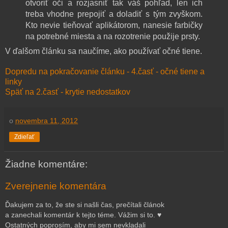
otvoriť oči a rozjasniť tak váš pohľad, len ich
treba vhodne prepojiť a doladiť s tým zvyškom.
Kto nevie tieňovať aplikátorom, nanesie farbičky
na potrebné miesta a na rozotrenie použije prsty.
V ďalšom článku sa naučíme, ako používať očné tiene.
Dopredu na pokračovanie článku - 4.časť - očné tiene a
linky
Späť na 2.časť - krytie nedostatkov
o
novembra 11, 2012
Zdieľať
Žiadne komentáre:
Zverejnenie komentára
Ďakujem za to, že ste si našli čas, prečítali článok
a zanechali komentár k tejto téme. Vážim si to. ♥
Ostatných poprosím, aby mi sem nevkladali