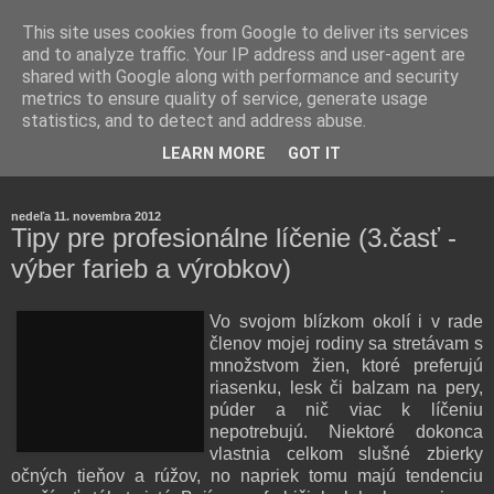
This site uses cookies from Google to deliver its services
and to analyze traffic. Your IP address and user-agent are
shared with Google along with performance and security
metrics to ensure quality of service, generate usage
statistics, and to detect and address abuse.
Farmaceutická laborantka hodnotí zloženie kozmetiky,
LEARN MORE
GOT IT
rozoberá témy o zdraví, živote a všetko možné.
nedeľa 11. novembra 2012
Tipy pre profesionálne líčenie (3.časť -
výber farieb a výrobkov)
Vo svojom blízkom okolí i v rade
členov mojej rodiny sa stretávam s
množstvom žien, ktoré preferujú
riasenku, lesk či balzam na pery,
púder a nič viac k líčeniu
nepotrebujú. Niektoré dokonca
vlastnia celkom slušné zbierky
očných tieňov a rúžov, no napriek tomu majú tendenciu