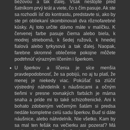
béžovou a tak ďalej. Však nestojíte pred
šatníkom prvý krát a viete, čo s čím pasuje. Ak ste
sa rozhodli ísť do kontrastu, predstavte si, ako by
ste pri obliekaní skombinovali dva rôznofarebné
kúsky. Aj toto určite dávno máte v malíčku. K
červenej farbe pasuje čierna alebo biela, k
modrej strieborná, k šedej ružová, k hnedej
fialová alebo tyrkysová a tak ďalej. Naopak,
farebne skromné oblečenie pokojne môžete
podtrhnúť výrazným líčením i šperkom.
U šperkov a líčenia je síce menšia
pravdepodobnosť, že sa pobijú, no aj tu platí, že
menej je niekedy viac. Pokúšať sa zlúčiť
výstredný náhrdelník s náušnicami a očným
tieňmi v presne rovnakých farbách je márna
snaha a príde mi to také schizofrenické. Ani k
bohato zdobeným večerným šatám si predsa
nedáte kompletne celú sadu šperkov. Buď si dáte
náušnice, alebo náhrdelník. Nie všetko. Kam by
sa mal ten fešák na večierku asi pozerať? Má