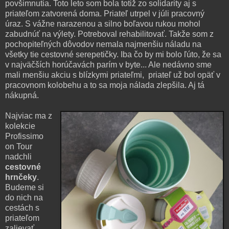
povšimnutia. Toto leto som bola totiž zo solidarity aj s
priateľom zatvorená doma. Priateľ utrpel v júli pracovný
úraz. S vážne narazenou a silno boľavou rukou mohol
zabudnúť na výlety. Potreboval rehabilitovať. Takže som z
pochopiteľných dôvodov nemala najmenšiu náladu na
všetky tie cestovné serepetičky. Iba čo by mi bolo ľúto, že sa
v najväčších horúčavách parím v byte... Ale nedávno sme
mali menšiu akciu s blízkymi priateľmi, priateľ už bol opäť v
pracovnom kolobehu a to sa moja nálada zlepšila. Aj tá
nákupná.
Najviac ma z
kolekcie
Profissimo
on Tour
nadchli
cestovné
hrnčeky
.
Budeme si
do nich na
cestách s
priateľom
zalievať