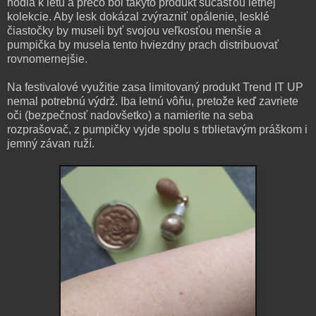
hodia k letu a prečo bol takýto produkt súčasťou letnej
kolekcie. Aby lesk dokázal zvýrazniť opálenie, lesklé
čiastočky by museli byť svojou veľkosťou menšie a
pumpička by musela tento hviezdny prach distribuovať
rovnomernejšie.
Na festivalové využitie zasa limitovaný produkt Trend IT UP
nemal potrebnú výdrž. Iba letnú vôňu, pretože keď zavriete
oči (bezpečnosť nadovšetko) a namierite na seba
rozprašovač, z pumpičky vyjde spolu s trblietavým práškom i
jemný závan ruží.