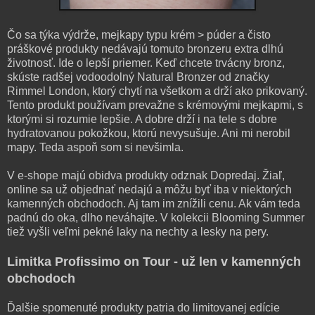
Čo sa týka výdrže, mejkapy typu krém > púder a čisto
práškové produkty nedávajú tomuto bronzeru extra dlhú
životnosť. Ide o lepší priemer. Keď chcete trvácny bronz,
skúste radšej vodoodolný Natural Bronzer od značky
Rimmel London, ktorý chytí na všetkom a drží ako prikovaný.
Tento produkt používam prevažne s krémovými mejkapmi, s
ktorými si rozumie lepšie. A dobre drží i na tele s dobre
hydratovanou pokožkou, ktorú nevysušuje. Ani mi nerobil
mapy. Teda aspoň som si nevšimla.
V e-shope majú obidva produkty odznak Dopredaj. Žiaľ,
online sa už objednať nedajú a môžu byť iba v niektorých
kamenných obchodoch. Aj tam im znížili cenu. Ak vám teda
padnú do oka, dlho neváhajte. V kolekcii Blooming Summer
tiež vyšli veľmi pekné laky na nechty a lesky na pery.
Limitka Profissimo on Tour - už len v kamenných
obchodoch
Ďalšie spomenuté produkty patria do limitovanej edície