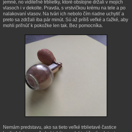
jemné, no viditeľné trblietky, ktoré obstojne držali v mojich
vlasoch i v dekolte. Pravda, s vrstvičkou krému na tele a po
nalakovaní vlasov. Na tvári ich nebolo čím riadne uchytiť a
preto sa zdržali iba pár minút. Sú až príliš veľké a ťažké, aby
mohli priľnúť k pokožke len tak. Bez pomocníka.
Nemám predstavu, ako sa tieto veľké trblietavé častice