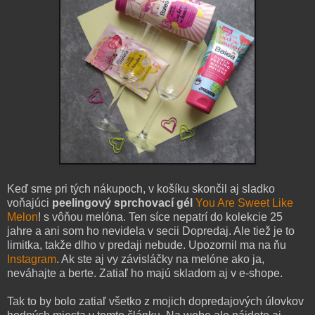
Keď sme pri tých nákupoch, v košíku skončil aj sladko
voňajúci
peelingový sprchovací gél
You Are Sweet Like
Melon
! s vôňou melóna. Ten síce nepatrí do kolekcie 25
jahre a ani som ho nevidela v secii Dopredaj. Ale tiež je to
limitka, takže dlho v predaji nebude. Upozornil ma na ňu
Instagram
. Ak ste aj vy závisláčky na melóne ako ja,
neváhajte a berte. Zatiaľ ho majú skladom aj v e-shope.
Tak to by bolo zatiaľ všetko z mojich dopredajových úlovkov