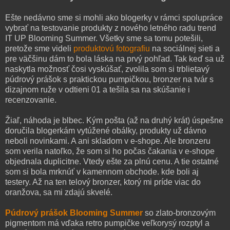
Ešte nedávno sme si mohli ako blogerky v rámci spolupráce
vybrať na testovanie produkty z nového letného radu trend
IT UP Blooming Summer. Všetky sme sa tomu potešili,
pretože sme videli
produktovú fotografiu
na sociálnej sieti a
pre väčšinu dám to bola láska na prvý pohľad. Tak keď sa už
naskytla možnosť čosi vyskúšať, zvolila som si trblietavý
púdrový prášok s praktickou pumpičkou, bronzer na tvár s
dizajnom ruže v odtieni 01 a tešila sa na skúšanie i
recenzovanie.
Žiaľ, náhoda je blbec. Kým pošta (až na druhý krát) úspešne
doručila blogerkám vytúžené obálky, produkty už dávno
neboli novinkami. A ani skladom v e-shope. Ale bronzeru
som verila natoľko, že som si ho počas čakania v e-shope
objednala duplicitne. Vtedy ešte za plnú cenu. A tie ostatné
som si bola mrknúť v kamennom obchode. kde boli aj
testery. Až na ten telový bronzer, ktorý mi príde viac do
oranžova, sa mi zdajú skvelé.
Púdrový prášok Blooming Summer
so zlato-bronzovým
pigmentom má vďaka retro pumpičke veľkorysý rozptyl a