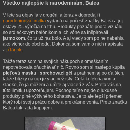
Všetko najlepšie k narodeninám, Balea
V lete sa objavila v drogérii a teraz v dopredaji i
narodeninová limitka
vydaná na počesť značky Balea a jej
oslavy 25. výročia na trhu. Produkty poznáte podľa vizuálu
so srdiečkovým balónikom a ich vône sa inšpirovali
jarmokom
, čo tu už raz bolo. A aj vtedy som po ne nabehla
ako víchor do obchodu. Dokonca som vám o nich napísala
aj
článok
.
Takže teraz som na svojich nákupoch s omeškaním
nepotrebovala oňuchávať nič. Rovno som si naslepo kúpila
pleťovú masku
i
sprchovací gél
a prahnem aj po ďalších,
takže blízky nákup je viac než istý. Celá kolekcia vonia
sladko, čo ja môžem a určite aj viacerí z vás. Preto vás na
túto limitku upozorňujem. Pochopiteľne nejde o luxusné
produkty plné výživného bohatstva. Je to ale lepší priemer,
ktorý robí svoju prácu dobre a prekrásne vonia. Preto značku
Balea tak rada kupujem.