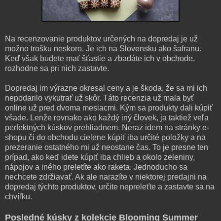
Na recenzovanie produktov určených na dopredaj je už
možno trošku neskoro. Je ich na Slovensku ako šafranu.
Keď však budete mať šťastie a zbadáte ich v obchode,
rozhodne sa pri nich zastavte.
Dopredaj im výrazne okresal ceny a je škoda, že sa mi ich
nepodarilo vykutrať už skôr. Táto recenzia už mala byť
online už pred dvoma mesiacmi. Kým sa produkty dali kúpiť
všade. Lenže rovnako ako každý iný človek, ja taktiež veľa
perfektných kúskov prehliadnem. Neraz idem na stránky e-
shopu či do obchodu cielene kúpiť iba určité položky a na
prezeranie ostatného mi už neostane čas. To je presne ten
prípad, ako keď idete kúpiť iba chlieb a okolo zeleniny,
nápojov a iného preletíte ako raketa. Jednoducho sa
nechcete zdržiavať. Ak ale narazíte v niektorej predajni na
dopredaj týchto produktov, určite nepreleťte a zastavte sa na
chvíľku.
Posledné kúsky z kolekcie Blooming Summer