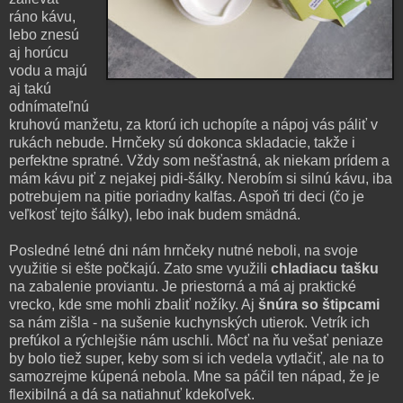
ráno kávu,
lebo znesú
aj horúcu
vodu a majú
aj takú
odnímateľnú
kruhovú manžetu, za ktorú ich uchopíte a nápoj vás páliť v
rukách nebude. Hrnčeky sú dokonca skladacie, takže i
perfektne spratné. Vždy som nešťastná, ak niekam prídem a
mám kávu piť z nejakej pidi-šálky. Nerobím si silnú kávu, iba
potrebujem na pitie poriadny kalfas. Aspoň tri deci (čo je
veľkosť tejto šálky), lebo inak budem smädná.
Posledné letné dni nám hrnčeky nutné neboli, na svoje
využitie si ešte počkajú. Zato sme využili
chladiacu tašku
na zabalenie proviantu. Je priestorná a má aj praktické
vrecko, kde sme mohli zbaliť nožíky. Aj
šnúra so štipcami
sa nám zišla - na sušenie kuchynských utierok. Vetrík ich
prefúkol a rýchlejšie nám uschli. Môcť na ňu vešať peniaze
by bolo tiež super, keby som si ich vedela vytlačiť, ale na to
samozrejme kúpená nebola. Mne sa páčil ten nápad, že je
flexibilná a dá sa natiahnuť kdekoľvek.