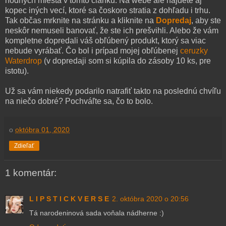
hodných miesta v tomto článku. Na webe ale nájdete aj
kopec iných vecí, ktoré sa čoskoro stratia z dohľadu i trhu.
Tak občas mrknite na stránku a kliknite na
Dopredaj
, aby ste
neskôr nemuseli banovať, že ste ich prešvihli. Alebo že vám
kompletne dopredali váš obľúbený produkt, ktorý sa viac
nebude vyrábať. Čo bol i prípad mojej obľúbenej
ceruzky
Waterdrop
(v dopredaji som si kúpila do zásoby 10 ks, pre
istotu).
Už sa vám niekedy podarilo natrafiť takto na poslednú chvíľu
na niečo dobré? Pochváľte sa, čo to bolo.
o
októbra 01, 2020
Zdieľať
1 komentár:
L I P S T I C K V E R S E
2. októbra 2020 o 20:56
Tá narodeninová sada voňala nádherne :)