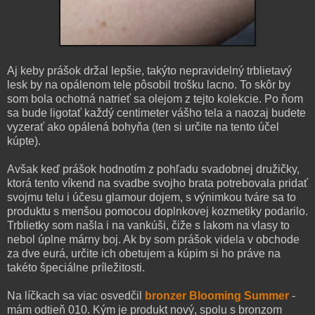
Aj keby prášok držal lepšie, takýto nepravidelný trblietavý
lesk by na opálenom tele pôsobil trošku lacno. To skôr by
som bola ochotná natrieť sa olejom z tejto kolekcie. Po ňom
sa bude ligotať každý centimeter vášho tela a naozaj budete
vyzerať ako opálená bohyňa (ten si určite na tento účel
kúpte).
Avšak keď prášok hodnotím z pohľadu svadobnej družičky,
ktorá tento víkend na svadbe svojho brata potrebovala pridať
svojmu telu i účesu glamour dojem, s výnimkou tváre sa to
produktu s menšou pomocou doplnkovej kozmetiky podarilo.
Trblietky som našla i na vankúši, čiže s lakom na vlasy to
nebol úplne márny boj. Ak by som prášok videla v obchode
za dve eurá, určite ich obetujem a kúpim si ho práve na
takéto špeciálne príležitosti.
Na líčkach sa viac osvedčil
bronzer Blooming Summer
-
mám odtieň 010. Kým je produkt nový, spolu s bronzom