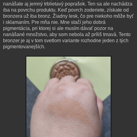
nanášate aj jemný trblietavý poprašok. Ten sa ale nachádza
iba na povrchu produktu. Keď povrch zoderiete, získate od
bronzera už iba bronz. Žiadny lesk, čo pre niekoho môže byť
i sklamaním. Pre mňa nie. Mne stačí jeho dobrá
pigmentácia, pri ktorej si ale musím dávať pozor na
nanášané množstvo, aby som nebola až príliš tmavá. Tento
bronzer je aj v tom svetlom variante rozhodne jeden z tých
pigmentovanejších.