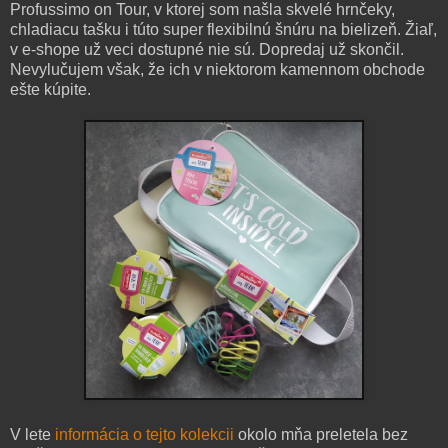
Profussimo on Tour, v ktorej som našla skvelé hrnčeky,
chladiacu tašku i túto super flexibilnú šnúru na bielizeň. Žiaľ,
v e-shope už veci dostupné nie sú. Dopredaj už skončil.
Nevylučujem však, že ich v niektorom kamennom obchode
ešte kúpite.
V lete
informácia o tejto kolekcii
okolo mňa preletela bez