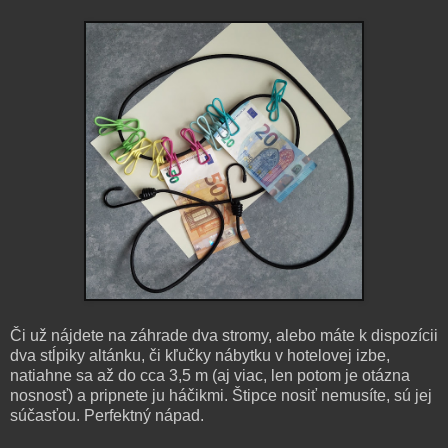
Či už nájdete na záhrade dva stromy, alebo máte k dispozícii
dva stĺpiky altánku, či kľučky nábytku v hotelovej izbe,
natiahne sa až do cca 3,5 m (aj viac, len potom je otázna
nosnosť) a pripnete ju háčikmi. Štipce nosiť nemusíte, sú jej
súčasťou. Perfektný nápad.