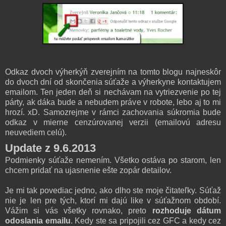
Odkaz dvoch výherkýň zverejním na tomto blogu najneskôr
do dvoch dní od skončenia súťaže a výherkyne kontaktujem
emailom. Ten jeden deň si nechávam na vytriezvenie po tej
párty, ak dáka bude a nebudem práve v robote, lebo aj to mi
hrozí. xD. Samozrejme v rámci zachovania súkromia bude
odkaz v mierne cenzúrovanej verzii (emailovú adresu
neuvediem celú).
Update z 9.6.2013
Podmienky súťaže nemením. Všetko ostáva po starom, len
chcem pridať na ujasnenie ešte zopár detailov.
Je mi tak povediac jedno, ako dlho ste moje čitateľky. Súťaž
nie je len pre tých, ktorí mi dajú like v súťažnom období.
Vážim si vás všetky rovnako, preto
rozhoduje dátum
odoslania emailu
. Kedy ste sa pripojili cez GFC a kedy cez