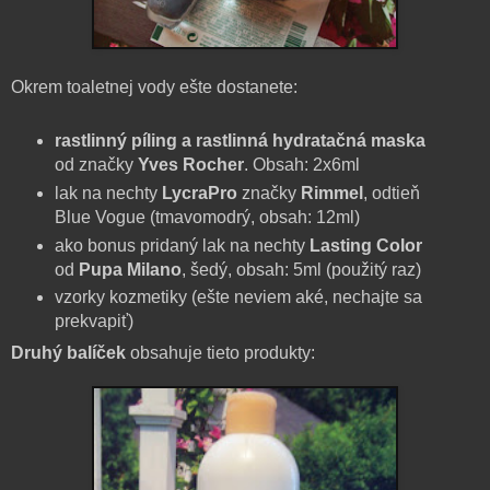
Okrem toaletnej vody ešte dostanete:
rastlinný píling a rastlinná hydratačná maska
od značky
Yves Rocher
. Obsah: 2x6ml
lak na nechty
LycraPro
značky
Rimmel
, odtieň
Blue Vogue (tmavomodrý, obsah: 12ml)
ako bonus pridaný lak na nechty
Lasting Color
od
Pupa Milano
, šedý, obsah: 5ml (použitý raz)
vzorky kozmetiky (ešte neviem aké, nechajte sa
prekvapiť)
Druhý balíček
obsahuje tieto produkty: