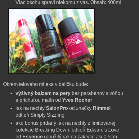
Viac osohu spraví niekomu z vás. Obsah: 400ml
Okrem telového mlieka v balíčku bude:
výživný balzam na pery
bez parabénov s vôňou
a príchuťou malín od
Yves Rocher
lak na nechty
SalonPro
od značky
Rimmel
,
odtieň Simply Sizzling
ako bonus pridaný lak na nechty z limitovanej
kolekcie Breaking Down, odtieň Edward's Love
od
Essence
(použitý raz na zakrytie asi 0,5cm