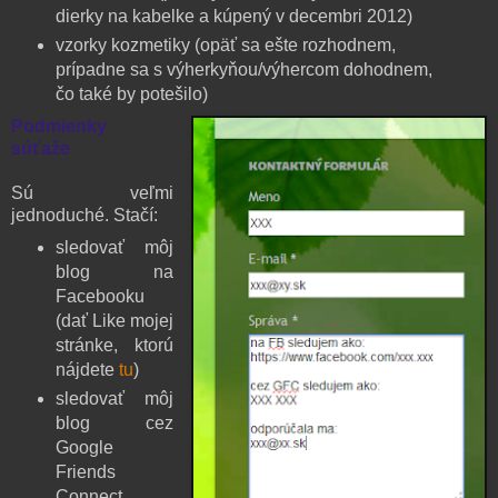
dierky na kabelke a kúpený v decembri 2012)
vzorky kozmetiky (opäť sa ešte rozhodnem,
prípadne sa s výherkyňou/výhercom dohodnem,
čo také by potešilo)
Podmienky
súťaže
Sú veľmi
jednoduché. Stačí:
sledovať môj
blog na
Facebooku
(dať Like mojej
stránke, ktorú
nájdete
tu
)
sledovať môj
blog cez
Google
Friends
Connect