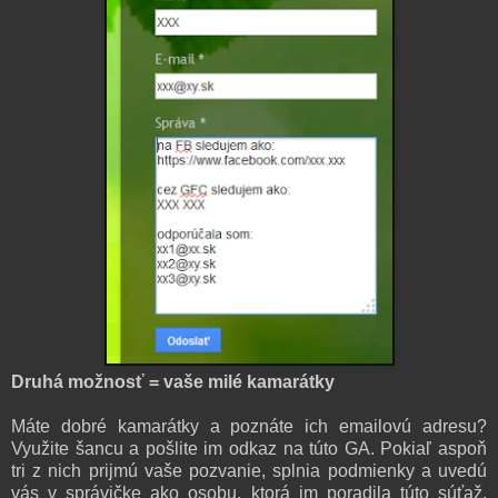
Druhá možnosť = vaše milé kamarátky
Máte dobré kamarátky a poznáte ich emailovú adresu?
Využite šancu a pošlite im odkaz na túto GA. Pokiaľ aspoň
tri z nich prijmú vaše pozvanie, splnia podmienky a uvedú
vás v správičke ako osobu, ktorá im poradila túto súťaž,