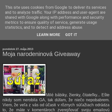
This site uses cookies from Google to deliver its services
and to analyze traffic. Your IP address and user-agent are
shared with Google along with performance and security
metrics to ensure quality of service, generate usage
statistics, and to detect and address abuse.
Farmaceutická laborantka hodnotí zloženie kozmetiky,
LEARN MORE
GOT IT
rozoberá témy o zdraví, živote a všetko možné.
pondelok 27. mája 2013
Moja narodeninová Giveaway
Milé bábiky, žienky, čitateľky... Ešte
nikdy som nerobila GA, tak dúfam, že niečo nepobabrem.
Viem, že veľa z vás od účasti v rôznych súťažiach odrádza
to, že máte v komentároch zverejňovať svoju emailovú