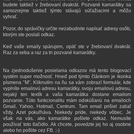
budete taktiež v žrebovaní dvakrát. Pozvané kamarátky sa
samozrejme taktiež týmto stávajú súťažiacimi a môžu
vyhrať.
Pozor, do správičky určite nezabudnite napísať adresy osôb,
ktorým ste poslali odkaz.
Keď vaše emaily spárujem, opäť ste v žrebovaní dvakrát.
Raz za seba a raz za tri pozvané kamarátky.
Na zjednodušenie posielania odkazov má tento blogovací
systém super možnosť. Hneď pod týmto článkom je ikonka
písmena "M". Kliknutím na ňu sa vám zobrazí formulár, kde
vyplníte emailovú adresu kamarátky, svoju emailovú adresu,
nejaký ten textík a vaša kamarátka dostane emailom
pozvanie. Túto funkcionalitu mám odskúšanú na emailoch
Gmail, Yahoo, Hotmail, Centrum. Tam email prišiel zatiaľ
vždy. Azet pokuľháva. Niekedy príde, niekedy vôbec. Je
však na vás, ako kamarátke pošlete odkaz. Nemusíte
používať toto tlačidlo. Ak chcete, povedzte jej ho aj osobne
alebo ho pošlite cez FB. ;-)