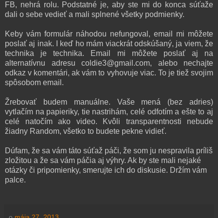
FB, nehrá rolu. Podstatné je, aby ste mi do konca súťaže
dali o sebe vedieť a mali splnené všetky podmienky.
Keby vám formulár náhodou nefungoval, email mi môžete
poslať aj inak. I keď ho mám viackrát odskúšaný, ja viem, že
technika je technika. Email mi môžete poslať aj na
alternatívnu adresu coldie3@gmail.com, alebo nechajte
odkaz v komentári, ak vám to vyhovuje viac. To je tiež svojim
spôsobom email.
Žrebovať budem manuálne. Vaše mená (bez adries)
vytlačím na papieriky, tie nastrihám, celé odfotím a ešte to aj
celé natočím ako video. Kvôli transparentnosti nebude
žiadny Random, všetko to budete pekne vidieť.
Dúfam, že sa vám táto súťaž páči, že som ju nespravila príliš
zložitou a že sa vám páčia aj výhry. Ak by ste mali nejaké
otázky či pripomienky, smerujte ich do diskusie. Držím vám
palce.
o
mája 27, 2013