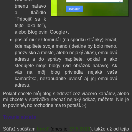
(menu naľavo
a tlačidlo
"Pripojiť sa k
tejto lokalite"),
alebo Bloglovin, Google+.
poslať mi cez formulár (na spodku stránky) email,
kde napíšete svoje meno (ideálne by bolo meno,
priezvisko a mesto, alebo nejaký alias), emailovú
adresu a do správy napíšete, odkiaľ a ako
sledujete moje blogy (viď obrázok naľavo). Ak
vás na môj blog priviedla nejaká vaša
kamarátka, nezabudnite uviesť aj jej emailovú
adresu.
Pokiaľ chcete môj blog sledovať cez viacero kanálov, alebo
mi chcete v správičke nechať nejaký odkaz, môžete. Nie je
to povinné, no rozhodne ma to poteší. :-)
Trvanie súťaže
Súťaž spúšťam
hneď
(dnes je
27.5.2013
), takže už od tejto