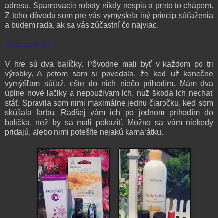
adresu. Spamovacie roboty nikdy nespia a preto to chápem.
Z toho dôvodu som pre vás vymyslela iný princíp súťaženia
a budem rada, ak sa vás zúčastní čo najviac.
O čo sa hrá?
V hre sú dva balíčky. Pôvodne mali byť v každom po tri
výrobky. A potom som si povedala, že keď už konečne
vymýšľam súťaž, ešte do nich niečo prihodím. Mám dva
úplne nové lačiky a nepoužívam ich, nuž škoda ich nechať
stáť. Spravila som nimi maximálne jednu čiaročku, keď som
skúšala farbu. Radšej vám ich po jednom prihodím do
balíčka, než by sa mali pokaziť. Možno sa vám niekedy
pridajú, alebo nimi potešíte nejakú kamarátku.