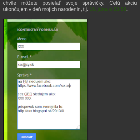
chvíle môžete posielať svoje správičky. Celú akciu
ukončujem v deň mojich narodenín, t.j.
16. júna o 23:59
.