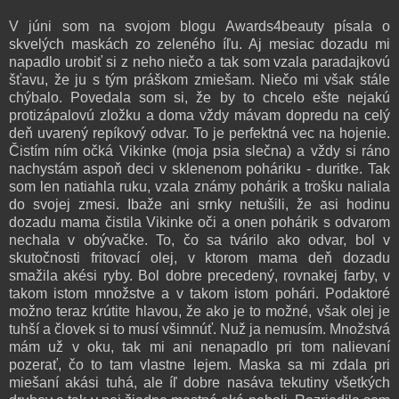
V júni som na svojom blogu Awards4beauty písala o
skvelých maskách zo zeleného íľu. Aj mesiac dozadu mi
napadlo urobiť si z neho niečo a tak som vzala paradajkovú
šťavu, že ju s tým práškom zmiešam. Niečo mi však stále
chýbalo. Povedala som si, že by to chcelo ešte nejakú
protizápalovú zložku a doma vždy mávam dopredu na celý
deň uvarený repíkový odvar. To je perfektná vec na hojenie.
Čistím ním očká Vikinke (moja psia slečna) a vždy si ráno
nachystám aspoň deci v sklenenom poháriku - duritke. Tak
som len natiahla ruku, vzala známy pohárik a trošku naliala
do svojej zmesi. Ibaže ani srnky netušili, že asi hodinu
dozadu mama čistila Vikinke oči a onen pohárik s odvarom
nechala v obývačke. To, čo sa tvárilo ako odvar, bol v
skutočnosti fritovací olej, v ktorom mama deň dozadu
smažila akési ryby. Bol dobre precedený, rovnakej farby, v
takom istom množstve a v takom istom pohári. Podaktoré
možno teraz krútite hlavou, že ako je to možné, však olej je
tuhší a človek si to musí všimnúť. Nuž ja nemusím. Množstvá
mám už v oku, tak mi ani nenapadlo pri tom nalievaní
pozerať, čo to tam vlastne lejem. Maska sa mi zdala pri
miešaní akási tuhá, ale íľ dobre nasáva tekutiny všetkých