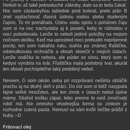
Neboli to až také jednoduché zákroky, dalo sa to teda čakať.
Nie som zástankyňou tabletiek proti bolesti, preto plán B
znel vyplachovať ďasná ústnou vodou alebo studeným
čajom. To mi pomáhalo. Ústnu vodu spolu s pohárom čaju
som si na noc nachystala aj k posteli, keby to náhodou v
noci pobolievalo. Lenže to neboli jediné položky na mojom
nočnom stolíku. Keď ma uprostred noci prebudili nepríjemné
pocity, len som natiahla ruku, siahla po známej fľaštičke,
odskrutkovala vrchnáčik a obsah skončil v mojich ústach.
Lenže vodička to nebola, ale púder so sírou, ktorý som si
kedysi vyrobila na tvár. Fľaštička mala podobný tvar, akurát
ten obsah pochopiteľne taký podobný nebol.
Neviem, či som okolo seba pri rozprávaní nešírila obláčik
prachu aj na druhý deň v práci. Do úst som si totiž nasypala
fajne veľké množstvo, ale ten zinok v ústach nebol úplne
márny. Stiahol trošku zápal, lebo presne to oxid zinočnatý
robiť má. Ale omnoho vhodnejšia forma so zinkom je
rozhodne zubná pasta. Nemusí sa vám kvôli liečbe prášiť z
huby. :-D
Fritovací olej