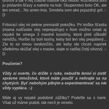
druhov a tak v nej žiadne mastné oká neboli. Rozriedila som
ju pridaním šťavy a natrela na tvár. Skupenstvo bolo OK, ale
ten smrad... No amen tma. Smrdela som ako pojazdný gril. :-
D
Fritovací olej mi pekne premastil pokožku. Pri troške šťastia
(mama našťastie olej neprepaľuje) v ňom možno ostali aj
nejaké tie omega 3 mastné kyseliny, ktoré pleti uškodiť
nemôžu. Horšie by boli toxíny, keby bol ten olej prepálený...
Zle to so mnou neskončilo, ale keby ste chceli napriek
všetkému skúšať olej v maske, dajte si radšej čistý olivový. :-
D
Poučenie?
Vždy si overte, čo držíte v ruke, nebuďte leniví si zistiť
správne množstvá, ktoré máte použiť a nehrajte sa na
chytrých. Byť nebohým pilným a experimentovať sa nie
vždy vypláca. :-)
Máte aj vy nejaké podobné zážitky? Podeľte sa s nami.
Však už máme piatok, tak nech je veselo.