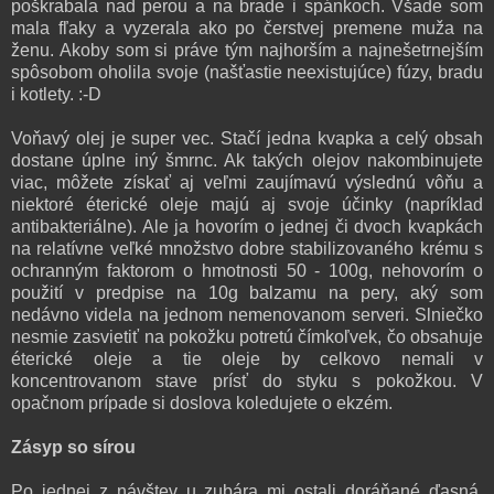
poškrabala nad perou a na brade i spánkoch. Všade som
mala fľaky a vyzerala ako po čerstvej premene muža na
ženu. Akoby som si práve tým najhorším a najnešetrnejším
spôsobom oholila svoje (našťastie neexistujúce) fúzy, bradu
i kotlety. :-D
Voňavý olej je super vec. Stačí jedna kvapka a celý obsah
dostane úplne iný šmrnc. Ak takých olejov nakombinujete
viac, môžete získať aj veľmi zaujímavú výslednú vôňu a
niektoré éterické oleje majú aj svoje účinky (napríklad
antibakteriálne). Ale ja hovorím o jednej či dvoch kvapkách
na relatívne veľké množstvo dobre stabilizovaného krému s
ochranným faktorom o hmotnosti 50 - 100g, nehovorím o
použití v predpise na 10g balzamu na pery, aký som
nedávno videla na jednom nemenovanom serveri. Slniečko
nesmie zasvietiť na pokožku potretú čímkoľvek, čo obsahuje
éterické oleje a tie oleje by celkovo nemali v
koncentrovanom stave prísť do styku s pokožkou. V
opačnom prípade si doslova koledujete o ekzém.
Zásyp so sírou
Po jednej z návštev u zubára mi ostali doráňané ďasná.