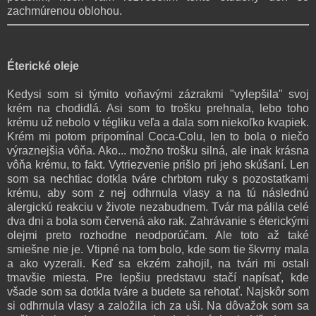
zachmúrenou oblohou.
Éterické oleje
Kedysi som si týmito voňavými zázrakmi "vylepšila" svoj
krém na chodidlá. Asi som to trošku prehnala, lebo toho
krému už nebolo v tégliku veľa a dala som niekoľko kvapiek.
Krém mi potom pripomínal Coca-Colu, len to bola o niečo
výraznejšia vôňa. Ako... možno trošku silná, ale inak krásna
vôňa krému, to fakt. Vytriezvenie prišlo pri jeho skúšaní. Len
som sa nechtiac dotkla tváre chrbtom ruky s pozostatkami
krému, aby som z nej odhrnula vlasy a na tú následnú
alergickú reakciu v živote nezabudnem. Tvár ma pálila celé
dva dni a bola som červená ako rak. Zahrávanie s éterickými
olejmi preto rozhodne neodporúčam. Ale toto až také
smiešne nie je. Vtipné na tom bolo, kde som tie škvrny mala
a ako vyzerali. Keď sa ekzém zahojil, na tvári mi ostali
tmavšie miesta. Pre lepšiu predstavu stačí napísať, kde
všade som sa dotkla tváre a budete sa rehotať. Najskôr som
si odhrnula vlasy a založila ich za uši. Na dôvažok som sa