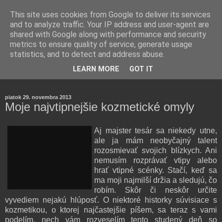
This site uses cookies from Google to deliver its services
and to analyze traffic. Your IP address and user-agent are
shared with Google along with performance and security
metrics to ensure quality of service, generate usage
statistics, and to detect and address abuse.
Farmaceutická laborantka hodnotí zloženie kozmetiky,
LEARN MORE
GOT IT
rozoberá témy o zdraví, živote a všetko možné.
piatok 29. novembra 2013
Moje najvtipnejšie kozmetické omyly
Aj majster tesár sa niekedy utne,
ale ja mám neobyčajný talent
rozosmievať svojich blízkych. Ani
nemusím rozprávať vtipy alebo
hrať vtipné scénky. Stačí, keď sa
ma moji najmilší držia a sledujú, čo
robím. Skôr či neskôr určite
vyvediem nejakú hlúposť. O niektoré historky súvisiace s
kozmetikou, o ktorej najčastejšie píšem, sa teraz s vami
podelím, nech vám rozveselím tento studený deň so