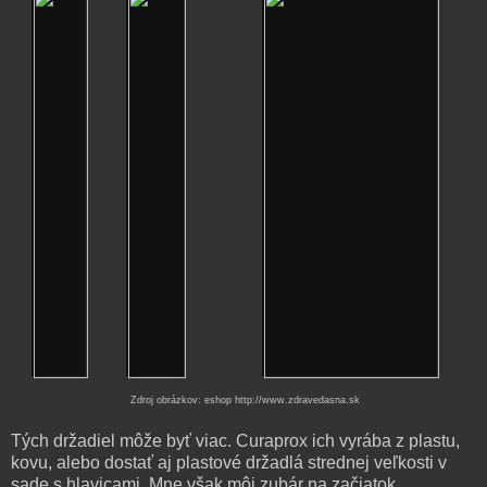
Zdroj obrázkov: eshop http://www.zdravedasna.sk
Tých držadiel môže byť viac. Curaprox ich vyrába z plastu,
kovu, alebo dostať aj plastové držadlá strednej veľkosti v
sade s hlavicami. Mne však môj zubár na začiatok