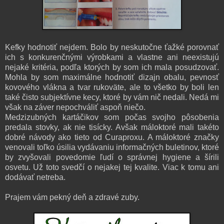
Kefky hodnotiť nejdem. Bolo by neskutočne ťažké porovnať
ich s konkurenčnými výrobkami a vlastne ani neexistujú
nejaké kritéria, podľa ktorých by som ich mala posudzovať.
Mohla by som maximálne hodnotiť dizajn obalu, pevnosť
kovového vlákna a tvar rukoväte, ale to všetko by boli len
také čisto subjektívne kecy, ktoré by vám nič nedali. Nedá mi
však na záver nepochváliť aspoň niečo.
Medzizubných kartáčikov som počas svojho pôsobenia
predala stovky, ak nie tisícky. Avšak máloktoré mali takéto
dobré návody ako tieto od Curaproxu. A máloktoré značky
venovali toľko úsilia vydávaniu informačných buletinov, ktoré
by zvyšovali povedomie ľudí o správnej hygiene a šírili
osvetu. Už toto svedčí o nejakej tej kvalite. Viac k tomu ani
dodávať netreba.
Prajem vám pekný deň a zdravé zuby.