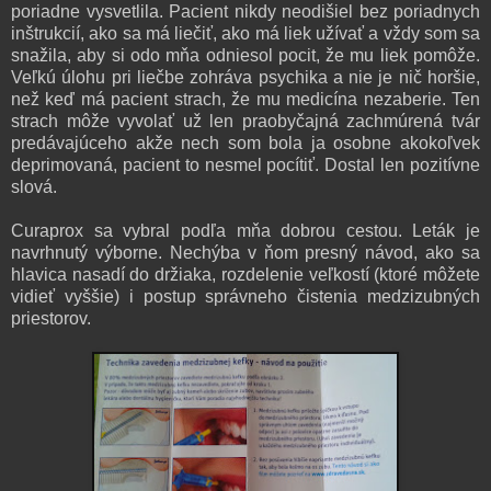
poriadne vysvetlila. Pacient nikdy neodišiel bez poriadnych
inštrukcií, ako sa má liečiť, ako má liek užívať a vždy som sa
snažila, aby si odo mňa odniesol pocit, že mu liek pomôže.
Veľkú úlohu pri liečbe zohráva psychika a nie je nič horšie,
než keď má pacient strach, že mu medicína nezaberie. Ten
strach môže vyvolať už len praobyčajná zachmúrená tvár
predávajúceho akže nech som bola ja osobne akokoľvek
deprimovaná, pacient to nesmel pocítiť. Dostal len pozitívne
slová.
Curaprox sa vybral podľa mňa dobrou cestou. Leták je
navrhnutý výborne. Nechýba v ňom presný návod, ako sa
hlavica nasadí do držiaka, rozdelenie veľkostí (ktoré môžete
vidieť vyššie) i postup správneho čistenia medzizubných
priestorov.