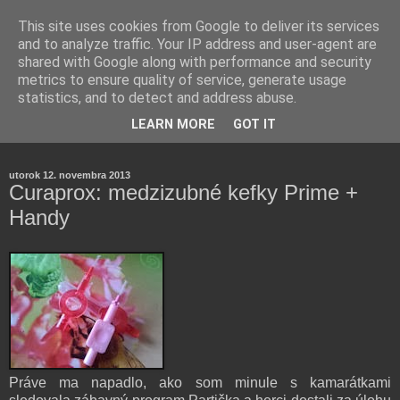
This site uses cookies from Google to deliver its services
and to analyze traffic. Your IP address and user-agent are
shared with Google along with performance and security
metrics to ensure quality of service, generate usage
statistics, and to detect and address abuse.
Farmaceutická laborantka hodnotí zloženie kozmetiky,
LEARN MORE
GOT IT
rozoberá témy o zdraví, živote a všetko možné.
utorok 12. novembra 2013
Curaprox: medzizubné kefky Prime +
Handy
Práve ma napadlo, ako som minule s kamarátkami