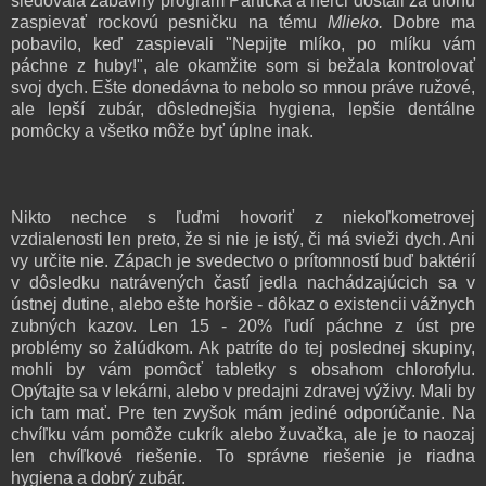
sledovala zábavný program Partička a herci dostali za úlohu
zaspievať rockovú pesničku na tému
Mlieko.
Dobre ma
pobavilo, keď zaspievali "Nepijte mlíko, po mlíku vám
páchne z huby!", ale okamžite som si bežala kontrolovať
svoj dych. Ešte donedávna to nebolo so mnou práve ružové,
ale lepší zubár, dôslednejšia hygiena, lepšie dentálne
pomôcky a všetko môže byť úplne inak.
Nikto nechce s ľuďmi hovoriť z niekoľkometrovej
vzdialenosti len preto, že si nie je istý, či má svieži dych. Ani
vy určite nie. Zápach je svedectvo o prítomností buď baktérií
v dôsledku natrávených častí jedla nachádzajúcich sa v
ústnej dutine, alebo ešte horšie - dôkaz o existencii vážnych
zubných kazov. Len 15 - 20% ľudí páchne z úst pre
problémy so žalúdkom. Ak patríte do tej poslednej skupiny,
mohli by vám pomôcť tabletky s obsahom chlorofylu.
Opýtajte sa v lekárni, alebo v predajni zdravej výživy. Mali by
ich tam mať. Pre ten zvyšok mám jediné odporúčanie. Na
chvíľku vám pomôže cukrík alebo žuvačka, ale je to naozaj
len chvíľkové riešenie. To správne riešenie je riadna
hygiena a dobrý zubár.