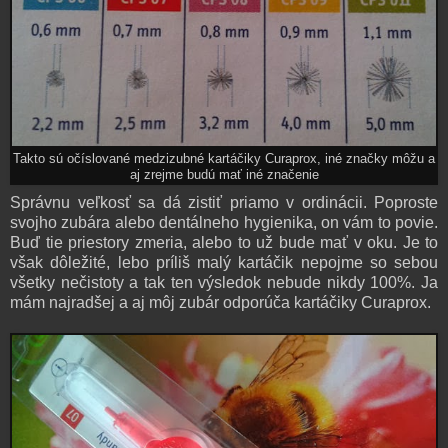
Takto sú očíslované medzizubné kartáčiky Curaprox, iné značky môžu a
aj zrejme budú mať iné značenie
Správnu veľkosť sa dá zistiť priamo v ordinácii. Poproste
svojho zubára alebo dentálneho hygienika, on vám to povie.
Buď tie priestory zmeria, alebo to už bude mať v oku. Je to
však dôležité, lebo príliš malý kartáčik nepojme so sebou
všetky nečistoty a tak ten výsledok nebude nikdy 100%. Ja
mám najradšej a aj môj zubár odporúča kartáčiky Curaprox.