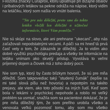
Filozofia značky Curaprox, ktorú uplatňuje pri dizajne obalov
i príbalových letákov sa pekne odráža na nápise, ktorý vidím
na letáčiku, ktorý som našla vo vnútri balenia.
"Ste pre nás dôležití, preto sme do tohto
letáku vložili len dôležité a užitočné
informácie, ktoré Vám pomôžu."
Nie sú skúpi na slovo, ale ani prehnane "ukecaní", aby nás
zaťažovali nepodstatnými vecami. A páči sa mi hneď tá prvá
časť vety o tom, že zákazník je dôležitý.
Ja to vidím ako
dobré využitú psychológiu predaja a všetky tie informácie na
letáku vnímam ako skvelý prístup.
Vyvoláva to veľmi
príjemný dojem a človek má z toho dobrý pocit.
Nie som typ, ktorý by často blízkym hovoril, že sú pre mňa
dôležití. Som takpovediac taký "studený čumák" (lepšie sa
mi také slová píšu než hovoria) a nepotrpím na takéto
prejavy, ale viem, ako toto pôsobí na iných ľudí. Keď som
bola v lekárni v psychickej nepohode a robilo mi veľký
problém sa usmiať, snažila som sa pacientovi dokázať, že je
pre mňa dôležitý tým, že som preňho urobila všetko a
venovala veľkú pozornosť tomu, aby som mu všetko