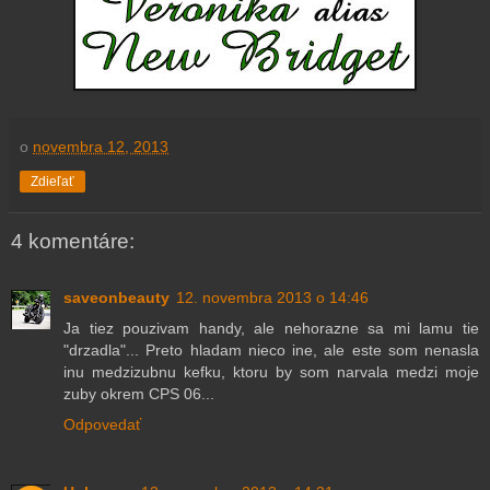
o
novembra 12, 2013
Zdieľať
4 komentáre:
saveonbeauty
12. novembra 2013 o 14:46
Ja tiez pouzivam handy, ale nehorazne sa mi lamu tie
"drzadla"... Preto hladam nieco ine, ale este som nenasla
inu medzizubnu kefku, ktoru by som narvala medzi moje
zuby okrem CPS 06...
Odpovedať