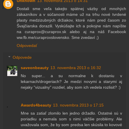
Unknown
13. novembra 2013 o 14:31
Dostali sme veľa takejto spätnej väzby od mnohých
zákazníkov a v súčanosti máme už na trhu nové tvrdené
plasty medzizubných držiakov, ktoré nám pred časom zo
Švajčiarska dorazili. Vyskúšajte ich a pokojne nám napíšte
na curaprox@curaprox.sk alebo aj na náš Facebook
ww.fb.me/curaproxslovensko. Sme zvedaví ;)
Odpovedať
Odpovede
saveonbeauty
13. novembra 2013 o 16:32
No super... a su normalne k dostaniu v
lekarnach/drogeriach? Je medzi novymi a starymi aj
nejaky "vizualny" rozdiel, aby som ich vedela rozlisit? :)
Awards4beauty
13. novembra 2013 o 17:15
Mne sa zatiaľ zlomilo len jedno držadlo. Ostatné sú v
poriadku a nemala som s nimi väčšie problémy. Ale
uvažovala som, že by som predsa len skúsila to kovové