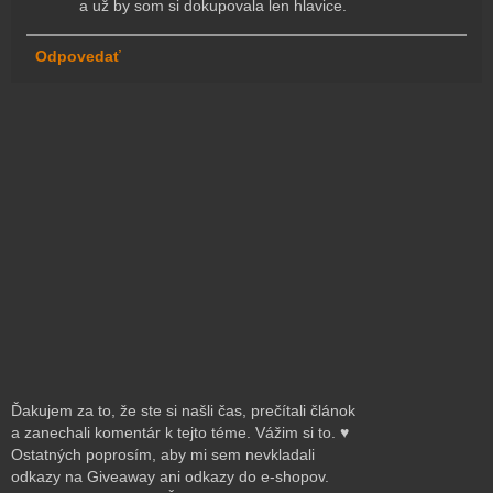
a už by som si dokupovala len hlavice.
Odpovedať
Ďakujem za to, že ste si našli čas, prečítali článok
a zanechali komentár k tejto téme. Vážim si to. ♥
Ostatných poprosím, aby mi sem nevkladali
odkazy na Giveaway ani odkazy do e-shopov.